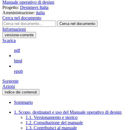
Manuale operativo di design
Progetto:
Designers Italia
Amministrazione:
italia
Cerca nel documento
Cerca nel documento
Informazioni
versione-corrente
Scarica
pdf
html
epub
Sorgente
Azioni
indice dei contenuti
Sommario
1. Scopo, destinatari e uso del Manuale operativo di design
1.1. Versionamento e storico
1.2. Consultazione del manuale
1.3. Contribuisci al manuale