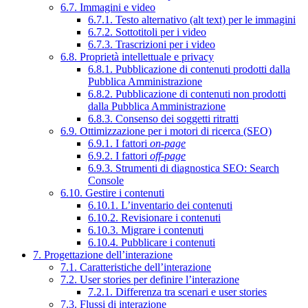
6.7. Immagini e video
6.7.1. Testo alternativo (alt text) per le immagini
6.7.2. Sottotitoli per i video
6.7.3. Trascrizioni per i video
6.8. Proprietà intellettuale e privacy
6.8.1. Pubblicazione di contenuti prodotti dalla
Pubblica Amministrazione
6.8.2. Pubblicazione di contenuti non prodotti
dalla Pubblica Amministrazione
6.8.3. Consenso dei soggetti ritratti
6.9. Ottimizzazione per i motori di ricerca (SEO)
6.9.1. I fattori
on-page
6.9.2. I fattori
off-page
6.9.3. Strumenti di diagnostica SEO: Search
Console
6.10. Gestire i contenuti
6.10.1. L’inventario dei contenuti
6.10.2. Revisionare i contenuti
6.10.3. Migrare i contenuti
6.10.4. Pubblicare i contenuti
7. Progettazione dell’interazione
7.1. Caratteristiche dell’interazione
7.2. User stories per definire l’interazione
7.2.1. Differenza tra scenari e user stories
7.3. Flussi di interazione