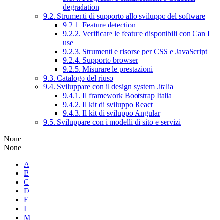
degradation
9.2. Strumenti di supporto allo sviluppo del software
9.2.1. Feature detection
9.2.2. Verificare le feature disponibili con Can I
use
9.2.3. Strumenti e risorse per CSS e JavaScript
9.2.4. Supporto browser
9.2.5. Misurare le prestazioni
9.3. Catalogo del riuso
9.4. Sviluppare con il design system .italia
9.4.1. Il framework Bootstrap Italia
9.4.2. Il kit di sviluppo React
9.4.3. Il kit di sviluppo Angular
9.5. Sviluppare con i modelli di sito e servizi
None
None
A
B
C
D
E
I
M