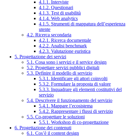
4.1.1. Interviste
4.1.2. Questionari
4.1.3. Test di usabilità
4.1.4. Web analytics
4.1.5. Strumenti di mappatura dell’esperienza
utente
4.2. Ricerca secondaria
4.2.1. Ricerca documentale
4.2.2. Analisi benchmark
4.2.3. Valutazione euristica
5. Progettazione dei servizi
5.1. Cosa sono i servizi e il service design
5.2. Progettare servizi pubblici digitali
5.3. Definire il modello di servizio
5.3.1. Identificare gli attori coinvolti
5.3.2. Formulare la proposta di valore
5.3.3. Inquadrare gli elementi costitutivi del
servizio
5.4. Descrivere il funzionamento del servizio
5.4.1. Mappare l’ecosistema
5.4.2. Rappresentare i flussi di servizio
5.5. Co-progettare le soluzioni
5.5.1. Workshop di co-progettazione
6. Progettazione dei contenuti
6.1. Cos’è il content design