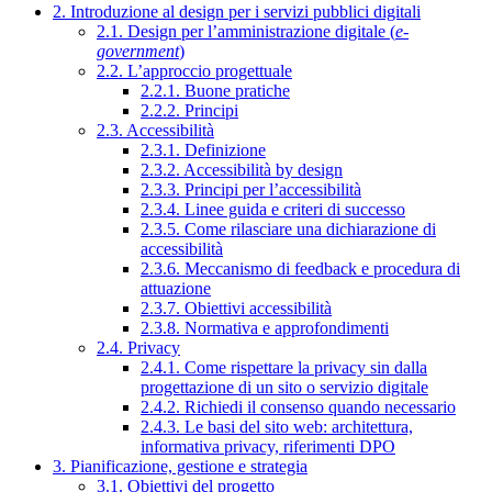
2. Introduzione al design per i servizi pubblici digitali
2.1. Design per l’amministrazione digitale (
e-
government
)
2.2. L’approccio progettuale
2.2.1. Buone pratiche
2.2.2. Principi
2.3. Accessibilità
2.3.1. Definizione
2.3.2. Accessibilità by design
2.3.3. Principi per l’accessibilità
2.3.4. Linee guida e criteri di successo
2.3.5. Come rilasciare una dichiarazione di
accessibilità
2.3.6. Meccanismo di feedback e procedura di
attuazione
2.3.7. Obiettivi accessibilità
2.3.8. Normativa e approfondimenti
2.4. Privacy
2.4.1. Come rispettare la privacy sin dalla
progettazione di un sito o servizio digitale
2.4.2. Richiedi il consenso quando necessario
2.4.3. Le basi del sito web: architettura,
informativa privacy, riferimenti DPO
3. Pianificazione, gestione e strategia
3.1. Obiettivi del progetto