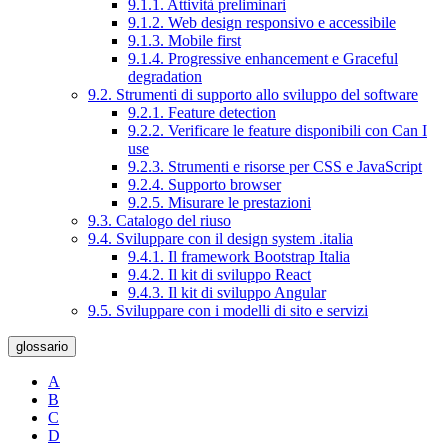
9.1.1. Attività preliminari
9.1.2. Web design responsivo e accessibile
9.1.3. Mobile first
9.1.4. Progressive enhancement e Graceful
degradation
9.2. Strumenti di supporto allo sviluppo del software
9.2.1. Feature detection
9.2.2. Verificare le feature disponibili con Can I
use
9.2.3. Strumenti e risorse per CSS e JavaScript
9.2.4. Supporto browser
9.2.5. Misurare le prestazioni
9.3. Catalogo del riuso
9.4. Sviluppare con il design system .italia
9.4.1. Il framework Bootstrap Italia
9.4.2. Il kit di sviluppo React
9.4.3. Il kit di sviluppo Angular
9.5. Sviluppare con i modelli di sito e servizi
glossario
A
B
C
D