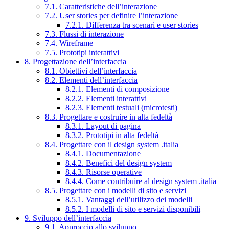
7.1. Caratteristiche dell’interazione
7.2. User stories per definire l’interazione
7.2.1. Differenza tra scenari e user stories
7.3. Flussi di interazione
7.4. Wireframe
7.5. Prototipi interattivi
8. Progettazione dell’interfaccia
8.1. Obiettivi dell’interfaccia
8.2. Elementi dell’interfaccia
8.2.1. Elementi di composizione
8.2.2. Elementi interattivi
8.2.3. Elementi testuali (microtesti)
8.3. Progettare e costruire in alta fedeltà
8.3.1. Layout di pagina
8.3.2. Prototipi in alta fedeltà
8.4. Progettare con il design system .italia
8.4.1. Documentazione
8.4.2. Benefici del design system
8.4.3. Risorse operative
8.4.4. Come contribuire al design system .italia
8.5. Progettare con i modelli di sito e servizi
8.5.1. Vantaggi dell’utilizzo dei modelli
8.5.2. I modelli di sito e servizi disponibili
9. Sviluppo dell’interfaccia
9.1. Approccio allo sviluppo