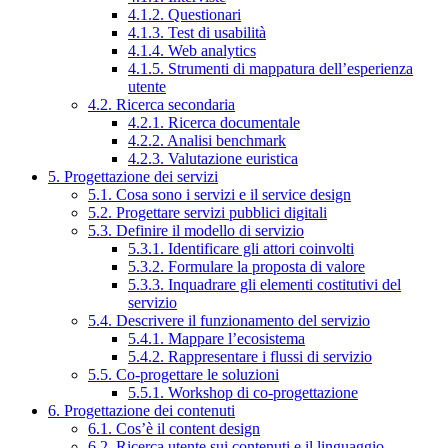
4.1.2. Questionari
4.1.3. Test di usabilità
4.1.4. Web analytics
4.1.5. Strumenti di mappatura dell’esperienza
utente
4.2. Ricerca secondaria
4.2.1. Ricerca documentale
4.2.2. Analisi benchmark
4.2.3. Valutazione euristica
5. Progettazione dei servizi
5.1. Cosa sono i servizi e il service design
5.2. Progettare servizi pubblici digitali
5.3. Definire il modello di servizio
5.3.1. Identificare gli attori coinvolti
5.3.2. Formulare la proposta di valore
5.3.3. Inquadrare gli elementi costitutivi del
servizio
5.4. Descrivere il funzionamento del servizio
5.4.1. Mappare l’ecosistema
5.4.2. Rappresentare i flussi di servizio
5.5. Co-progettare le soluzioni
5.5.1. Workshop di co-progettazione
6. Progettazione dei contenuti
6.1. Cos’è il content design
6.2. Ricerca utente sui contenuti e il linguaggio