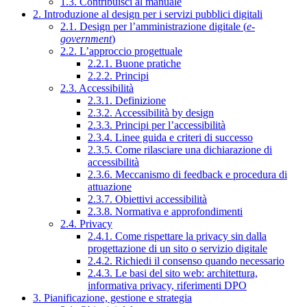
1.3. Contribuisci al manuale
2. Introduzione al design per i servizi pubblici digitali
2.1. Design per l’amministrazione digitale (
e-
government
)
2.2. L’approccio progettuale
2.2.1. Buone pratiche
2.2.2. Principi
2.3. Accessibilità
2.3.1. Definizione
2.3.2. Accessibilità by design
2.3.3. Principi per l’accessibilità
2.3.4. Linee guida e criteri di successo
2.3.5. Come rilasciare una dichiarazione di
accessibilità
2.3.6. Meccanismo di feedback e procedura di
attuazione
2.3.7. Obiettivi accessibilità
2.3.8. Normativa e approfondimenti
2.4. Privacy
2.4.1. Come rispettare la privacy sin dalla
progettazione di un sito o servizio digitale
2.4.2. Richiedi il consenso quando necessario
2.4.3. Le basi del sito web: architettura,
informativa privacy, riferimenti DPO
3. Pianificazione, gestione e strategia