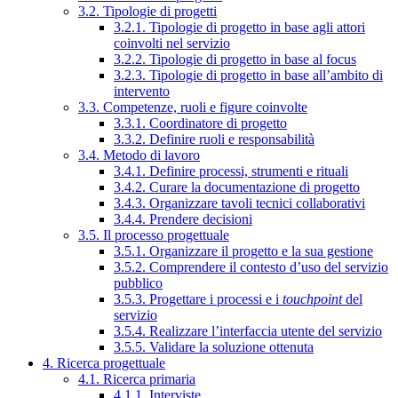
3.2. Tipologie di progetti
3.2.1. Tipologie di progetto in base agli attori
coinvolti nel servizio
3.2.2. Tipologie di progetto in base al focus
3.2.3. Tipologie di progetto in base all’ambito di
intervento
3.3. Competenze, ruoli e figure coinvolte
3.3.1. Coordinatore di progetto
3.3.2. Definire ruoli e responsabilità
3.4. Metodo di lavoro
3.4.1. Definire processi, strumenti e rituali
3.4.2. Curare la documentazione di progetto
3.4.3. Organizzare tavoli tecnici collaborativi
3.4.4. Prendere decisioni
3.5. Il processo progettuale
3.5.1. Organizzare il progetto e la sua gestione
3.5.2. Comprendere il contesto d’uso del servizio
pubblico
3.5.3. Progettare i processi e i
touchpoint
del
servizio
3.5.4. Realizzare l’interfaccia utente del servizio
3.5.5. Validare la soluzione ottenuta
4. Ricerca progettuale
4.1. Ricerca primaria
4.1.1. Interviste