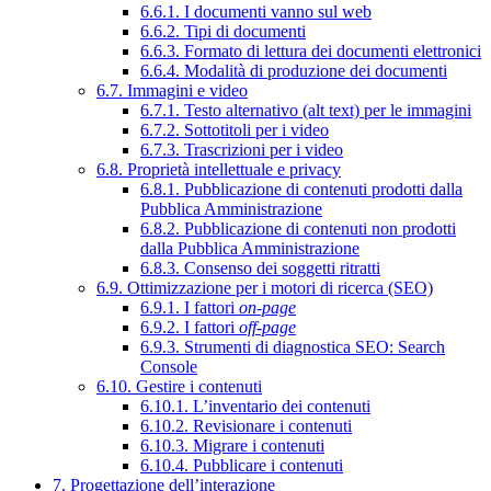
6.6.1. I documenti vanno sul web
6.6.2. Tipi di documenti
6.6.3. Formato di lettura dei documenti elettronici
6.6.4. Modalità di produzione dei documenti
6.7. Immagini e video
6.7.1. Testo alternativo (alt text) per le immagini
6.7.2. Sottotitoli per i video
6.7.3. Trascrizioni per i video
6.8. Proprietà intellettuale e privacy
6.8.1. Pubblicazione di contenuti prodotti dalla
Pubblica Amministrazione
6.8.2. Pubblicazione di contenuti non prodotti
dalla Pubblica Amministrazione
6.8.3. Consenso dei soggetti ritratti
6.9. Ottimizzazione per i motori di ricerca (SEO)
6.9.1. I fattori
on-page
6.9.2. I fattori
off-page
6.9.3. Strumenti di diagnostica SEO: Search
Console
6.10. Gestire i contenuti
6.10.1. L’inventario dei contenuti
6.10.2. Revisionare i contenuti
6.10.3. Migrare i contenuti
6.10.4. Pubblicare i contenuti
7. Progettazione dell’interazione