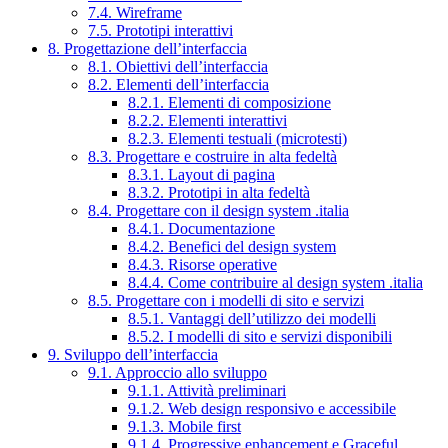
7.4. Wireframe
7.5. Prototipi interattivi
8. Progettazione dell’interfaccia
8.1. Obiettivi dell’interfaccia
8.2. Elementi dell’interfaccia
8.2.1. Elementi di composizione
8.2.2. Elementi interattivi
8.2.3. Elementi testuali (microtesti)
8.3. Progettare e costruire in alta fedeltà
8.3.1. Layout di pagina
8.3.2. Prototipi in alta fedeltà
8.4. Progettare con il design system .italia
8.4.1. Documentazione
8.4.2. Benefici del design system
8.4.3. Risorse operative
8.4.4. Come contribuire al design system .italia
8.5. Progettare con i modelli di sito e servizi
8.5.1. Vantaggi dell’utilizzo dei modelli
8.5.2. I modelli di sito e servizi disponibili
9. Sviluppo dell’interfaccia
9.1. Approccio allo sviluppo
9.1.1. Attività preliminari
9.1.2. Web design responsivo e accessibile
9.1.3. Mobile first
9.1.4. Progressive enhancement e Graceful