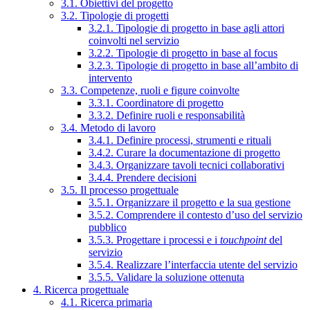
3.1. Obiettivi del progetto
3.2. Tipologie di progetti
3.2.1. Tipologie di progetto in base agli attori
coinvolti nel servizio
3.2.2. Tipologie di progetto in base al focus
3.2.3. Tipologie di progetto in base all’ambito di
intervento
3.3. Competenze, ruoli e figure coinvolte
3.3.1. Coordinatore di progetto
3.3.2. Definire ruoli e responsabilità
3.4. Metodo di lavoro
3.4.1. Definire processi, strumenti e rituali
3.4.2. Curare la documentazione di progetto
3.4.3. Organizzare tavoli tecnici collaborativi
3.4.4. Prendere decisioni
3.5. Il processo progettuale
3.5.1. Organizzare il progetto e la sua gestione
3.5.2. Comprendere il contesto d’uso del servizio
pubblico
3.5.3. Progettare i processi e i
touchpoint
del
servizio
3.5.4. Realizzare l’interfaccia utente del servizio
3.5.5. Validare la soluzione ottenuta
4. Ricerca progettuale
4.1. Ricerca primaria