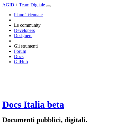
AGID
+
Team Digitale
Piano Triennale
Le community
Developers
Designers
Gli strumenti
Forum
Docs
GitHub
Docs Italia
beta
Documenti pubblici, digitali.