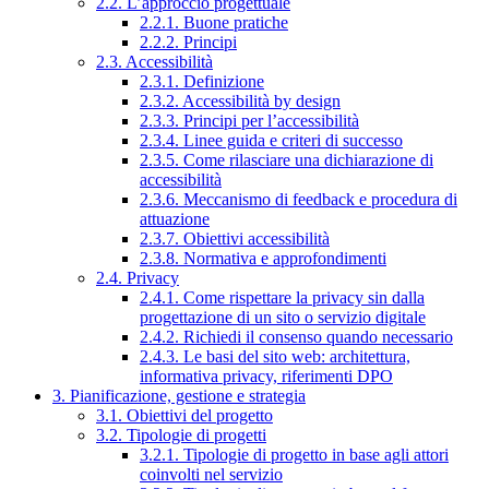
2.2. L’approccio progettuale
2.2.1. Buone pratiche
2.2.2. Principi
2.3. Accessibilità
2.3.1. Definizione
2.3.2. Accessibilità by design
2.3.3. Principi per l’accessibilità
2.3.4. Linee guida e criteri di successo
2.3.5. Come rilasciare una dichiarazione di
accessibilità
2.3.6. Meccanismo di feedback e procedura di
attuazione
2.3.7. Obiettivi accessibilità
2.3.8. Normativa e approfondimenti
2.4. Privacy
2.4.1. Come rispettare la privacy sin dalla
progettazione di un sito o servizio digitale
2.4.2. Richiedi il consenso quando necessario
2.4.3. Le basi del sito web: architettura,
informativa privacy, riferimenti DPO
3. Pianificazione, gestione e strategia
3.1. Obiettivi del progetto
3.2. Tipologie di progetti
3.2.1. Tipologie di progetto in base agli attori
coinvolti nel servizio