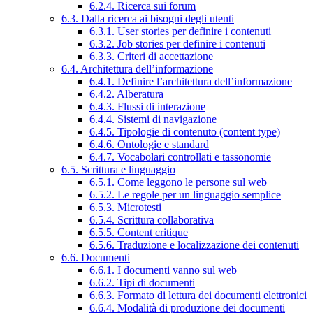
6.2.4. Ricerca sui forum
6.3. Dalla ricerca ai bisogni degli utenti
6.3.1. User stories per definire i contenuti
6.3.2. Job stories per definire i contenuti
6.3.3. Criteri di accettazione
6.4. Architettura dell’informazione
6.4.1. Definire l’architettura dell’informazione
6.4.2. Alberatura
6.4.3. Flussi di interazione
6.4.4. Sistemi di navigazione
6.4.5. Tipologie di contenuto (content type)
6.4.6. Ontologie e standard
6.4.7. Vocabolari controllati e tassonomie
6.5. Scrittura e linguaggio
6.5.1. Come leggono le persone sul web
6.5.2. Le regole per un linguaggio semplice
6.5.3. Microtesti
6.5.4. Scrittura collaborativa
6.5.5. Content critique
6.5.6. Traduzione e localizzazione dei contenuti
6.6. Documenti
6.6.1. I documenti vanno sul web
6.6.2. Tipi di documenti
6.6.3. Formato di lettura dei documenti elettronici
6.6.4. Modalità di produzione dei documenti