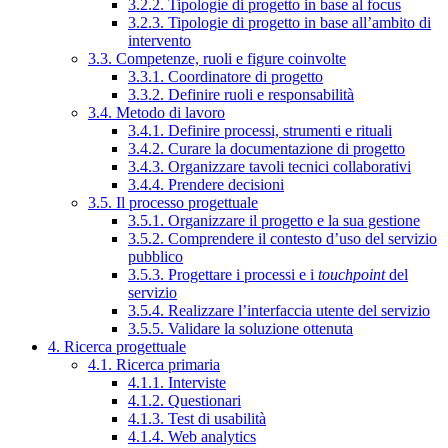
3.2.2. Tipologie di progetto in base al focus
3.2.3. Tipologie di progetto in base all’ambito di
intervento
3.3. Competenze, ruoli e figure coinvolte
3.3.1. Coordinatore di progetto
3.3.2. Definire ruoli e responsabilità
3.4. Metodo di lavoro
3.4.1. Definire processi, strumenti e rituali
3.4.2. Curare la documentazione di progetto
3.4.3. Organizzare tavoli tecnici collaborativi
3.4.4. Prendere decisioni
3.5. Il processo progettuale
3.5.1. Organizzare il progetto e la sua gestione
3.5.2. Comprendere il contesto d’uso del servizio
pubblico
3.5.3. Progettare i processi e i
touchpoint
del
servizio
3.5.4. Realizzare l’interfaccia utente del servizio
3.5.5. Validare la soluzione ottenuta
4. Ricerca progettuale
4.1. Ricerca primaria
4.1.1. Interviste
4.1.2. Questionari
4.1.3. Test di usabilità
4.1.4. Web analytics