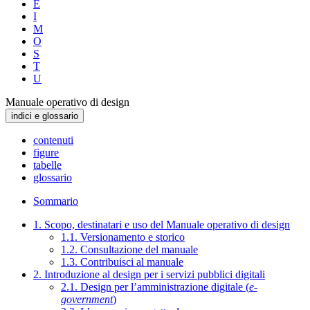
E
I
M
O
S
T
U
Manuale operativo di design
indici e glossario
contenuti
figure
tabelle
glossario
Sommario
1. Scopo, destinatari e uso del Manuale operativo di design
1.1. Versionamento e storico
1.2. Consultazione del manuale
1.3. Contribuisci al manuale
2. Introduzione al design per i servizi pubblici digitali
2.1. Design per l’amministrazione digitale (
e-
government
)