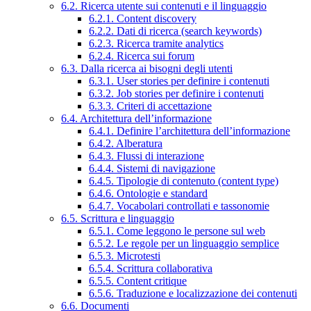
6.2. Ricerca utente sui contenuti e il linguaggio
6.2.1. Content discovery
6.2.2. Dati di ricerca (search keywords)
6.2.3. Ricerca tramite analytics
6.2.4. Ricerca sui forum
6.3. Dalla ricerca ai bisogni degli utenti
6.3.1. User stories per definire i contenuti
6.3.2. Job stories per definire i contenuti
6.3.3. Criteri di accettazione
6.4. Architettura dell’informazione
6.4.1. Definire l’architettura dell’informazione
6.4.2. Alberatura
6.4.3. Flussi di interazione
6.4.4. Sistemi di navigazione
6.4.5. Tipologie di contenuto (content type)
6.4.6. Ontologie e standard
6.4.7. Vocabolari controllati e tassonomie
6.5. Scrittura e linguaggio
6.5.1. Come leggono le persone sul web
6.5.2. Le regole per un linguaggio semplice
6.5.3. Microtesti
6.5.4. Scrittura collaborativa
6.5.5. Content critique
6.5.6. Traduzione e localizzazione dei contenuti
6.6. Documenti