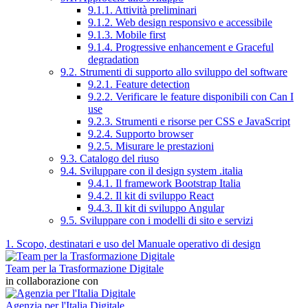
9.1.1. Attività preliminari
9.1.2. Web design responsivo e accessibile
9.1.3. Mobile first
9.1.4. Progressive enhancement e Graceful
degradation
9.2. Strumenti di supporto allo sviluppo del software
9.2.1. Feature detection
9.2.2. Verificare le feature disponibili con Can I
use
9.2.3. Strumenti e risorse per CSS e JavaScript
9.2.4. Supporto browser
9.2.5. Misurare le prestazioni
9.3. Catalogo del riuso
9.4. Sviluppare con il design system .italia
9.4.1. Il framework Bootstrap Italia
9.4.2. Il kit di sviluppo React
9.4.3. Il kit di sviluppo Angular
9.5. Sviluppare con i modelli di sito e servizi
1. Scopo, destinatari e uso del Manuale operativo di design
Team per la Trasformazione Digitale
in collaborazione con
Agenzia per l'Italia Digitale