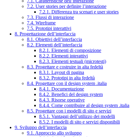
7.1. Caratteristiche dell’interazione
7.2. User stories per definire l’interazione
7.2.1. Differenza tra scenari e user stories
7.3. Flussi di interazione
7.4. Wireframe
7.5. Prototipi interattivi
8. Progettazione dell’interfaccia
8.1. Obiettivi dell’interfaccia
8.2. Elementi dell’interfaccia
8.2.1. Elementi di composizione
8.2.2. Elementi interattivi
8.2.3. Elementi testuali (microtesti)
8.3. Progettare e costruire in alta fedeltà
8.3.1. Layout di pagina
8.3.2. Prototipi in alta fedeltà
8.4. Progettare con il design system .italia
8.4.1. Documentazione
8.4.2. Benefici del design system
8.4.3. Risorse operative
8.4.4. Come contribuire al design system .italia
8.5. Progettare con i modelli di sito e servizi
8.5.1. Vantaggi dell’utilizzo dei modelli
8.5.2. I modelli di sito e servizi disponibili
9. Sviluppo dell’interfaccia
9.1. Approccio allo sviluppo