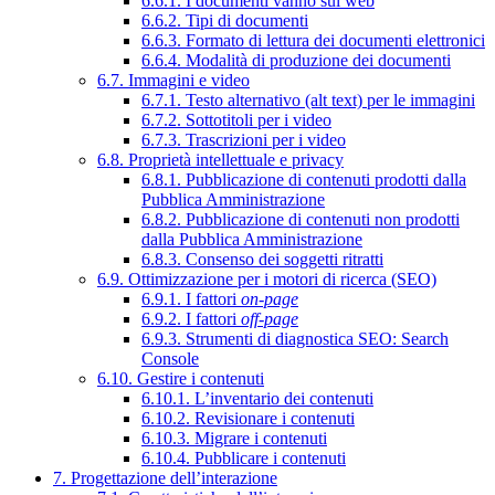
6.6.1. I documenti vanno sul web
6.6.2. Tipi di documenti
6.6.3. Formato di lettura dei documenti elettronici
6.6.4. Modalità di produzione dei documenti
6.7. Immagini e video
6.7.1. Testo alternativo (alt text) per le immagini
6.7.2. Sottotitoli per i video
6.7.3. Trascrizioni per i video
6.8. Proprietà intellettuale e privacy
6.8.1. Pubblicazione di contenuti prodotti dalla
Pubblica Amministrazione
6.8.2. Pubblicazione di contenuti non prodotti
dalla Pubblica Amministrazione
6.8.3. Consenso dei soggetti ritratti
6.9. Ottimizzazione per i motori di ricerca (SEO)
6.9.1. I fattori
on-page
6.9.2. I fattori
off-page
6.9.3. Strumenti di diagnostica SEO: Search
Console
6.10. Gestire i contenuti
6.10.1. L’inventario dei contenuti
6.10.2. Revisionare i contenuti
6.10.3. Migrare i contenuti
6.10.4. Pubblicare i contenuti
7. Progettazione dell’interazione