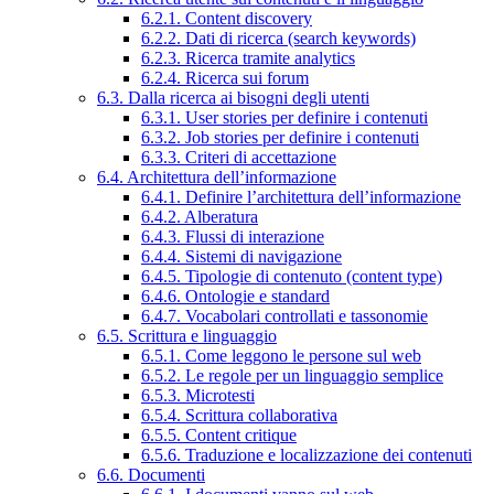
6.2.1. Content discovery
6.2.2. Dati di ricerca (search keywords)
6.2.3. Ricerca tramite analytics
6.2.4. Ricerca sui forum
6.3. Dalla ricerca ai bisogni degli utenti
6.3.1. User stories per definire i contenuti
6.3.2. Job stories per definire i contenuti
6.3.3. Criteri di accettazione
6.4. Architettura dell’informazione
6.4.1. Definire l’architettura dell’informazione
6.4.2. Alberatura
6.4.3. Flussi di interazione
6.4.4. Sistemi di navigazione
6.4.5. Tipologie di contenuto (content type)
6.4.6. Ontologie e standard
6.4.7. Vocabolari controllati e tassonomie
6.5. Scrittura e linguaggio
6.5.1. Come leggono le persone sul web
6.5.2. Le regole per un linguaggio semplice
6.5.3. Microtesti
6.5.4. Scrittura collaborativa
6.5.5. Content critique
6.5.6. Traduzione e localizzazione dei contenuti
6.6. Documenti