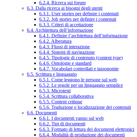
6.2.4. Ricerca sui forum
6.3. Dalla ricerca ai bisogni degli utenti
6.3.1. User stories per definire i contenuti
6.3.2. Job stories per definire i contenuti
6.3.3. Criteri di accettazione
6.4. Architettura dell’informazione
6.4.1. Definire l’architettura dell’informazione
6.4.2. Alberatura
6.4.3. Flussi di interazione
6.4.4. Sistemi di navigazione
6.4.5. Tipologie di contenuto (content type)
6.4.6. Ontologie e standard
6.4.7. Vocabolari controllati e tassonomie
6.5. Scrittura e linguaggio
6.5.1. Come leggono le persone sul web
6.5.2. Le regole per un linguaggio semplice
6.5.3. Microtesti
6.5.4. Scrittura collaborativa
6.5.5. Content critique
6.5.6. Traduzione e localizzazione dei contenuti
6.6. Documenti
6.6.1. I documenti vanno sul web
6.6.2. Tipi di documenti
6.6.3. Formato di lettura dei documenti elettronici
6.6.4. Modalità di produzione dei documenti