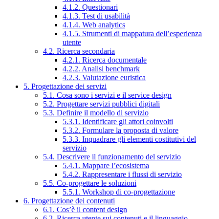
4.1.2. Questionari
4.1.3. Test di usabilità
4.1.4. Web analytics
4.1.5. Strumenti di mappatura dell’esperienza
utente
4.2. Ricerca secondaria
4.2.1. Ricerca documentale
4.2.2. Analisi benchmark
4.2.3. Valutazione euristica
5. Progettazione dei servizi
5.1. Cosa sono i servizi e il service design
5.2. Progettare servizi pubblici digitali
5.3. Definire il modello di servizio
5.3.1. Identificare gli attori coinvolti
5.3.2. Formulare la proposta di valore
5.3.3. Inquadrare gli elementi costitutivi del
servizio
5.4. Descrivere il funzionamento del servizio
5.4.1. Mappare l’ecosistema
5.4.2. Rappresentare i flussi di servizio
5.5. Co-progettare le soluzioni
5.5.1. Workshop di co-progettazione
6. Progettazione dei contenuti
6.1. Cos’è il content design
6.2. Ricerca utente sui contenuti e il linguaggio