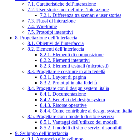
7.1. Caratteristiche dell’interazione
7.2. User stories per definire l’interazione
7.2.1. Differenza tra scenari e user stories
7.3. Flussi di interazione
7.4. Wireframe
7.5. Prototipi interattivi
8. Progettazione dell’interfaccia
8.1. Obiettivi dell’interfaccia
8.2. Elementi dell’interfaccia
8.2.1. Elementi di composizione
8.2.2. Elementi interattivi
8.2.3. Elementi testuali (microtesti)
8.3. Progettare e costruire in alta fedeltà
8.3.1. Layout di pagina
8.3.2. Prototipi in alta fedeltà
8.4. Progettare con il design system .italia
8.4.1. Documentazione
8.4.2. Benefici del design system
8.4.3. Risorse operative
8.4.4. Come contribuire al design system .italia
8.5. Progettare con i modelli di sito e servizi
8.5.1. Vantaggi dell’utilizzo dei modelli
8.5.2. I modelli di sito e servizi disponibili
9. Sviluppo dell’interfaccia
9.1. Approccio allo sviluppo