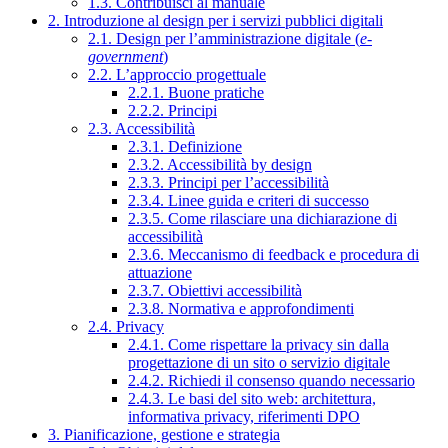
1.3. Contribuisci al manuale
2. Introduzione al design per i servizi pubblici digitali
2.1. Design per l’amministrazione digitale (
e-
government
)
2.2. L’approccio progettuale
2.2.1. Buone pratiche
2.2.2. Principi
2.3. Accessibilità
2.3.1. Definizione
2.3.2. Accessibilità by design
2.3.3. Principi per l’accessibilità
2.3.4. Linee guida e criteri di successo
2.3.5. Come rilasciare una dichiarazione di
accessibilità
2.3.6. Meccanismo di feedback e procedura di
attuazione
2.3.7. Obiettivi accessibilità
2.3.8. Normativa e approfondimenti
2.4. Privacy
2.4.1. Come rispettare la privacy sin dalla
progettazione di un sito o servizio digitale
2.4.2. Richiedi il consenso quando necessario
2.4.3. Le basi del sito web: architettura,
informativa privacy, riferimenti DPO
3. Pianificazione, gestione e strategia