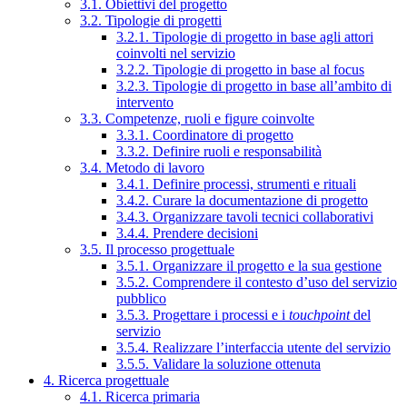
3.1. Obiettivi del progetto
3.2. Tipologie di progetti
3.2.1. Tipologie di progetto in base agli attori
coinvolti nel servizio
3.2.2. Tipologie di progetto in base al focus
3.2.3. Tipologie di progetto in base all’ambito di
intervento
3.3. Competenze, ruoli e figure coinvolte
3.3.1. Coordinatore di progetto
3.3.2. Definire ruoli e responsabilità
3.4. Metodo di lavoro
3.4.1. Definire processi, strumenti e rituali
3.4.2. Curare la documentazione di progetto
3.4.3. Organizzare tavoli tecnici collaborativi
3.4.4. Prendere decisioni
3.5. Il processo progettuale
3.5.1. Organizzare il progetto e la sua gestione
3.5.2. Comprendere il contesto d’uso del servizio
pubblico
3.5.3. Progettare i processi e i
touchpoint
del
servizio
3.5.4. Realizzare l’interfaccia utente del servizio
3.5.5. Validare la soluzione ottenuta
4. Ricerca progettuale
4.1. Ricerca primaria