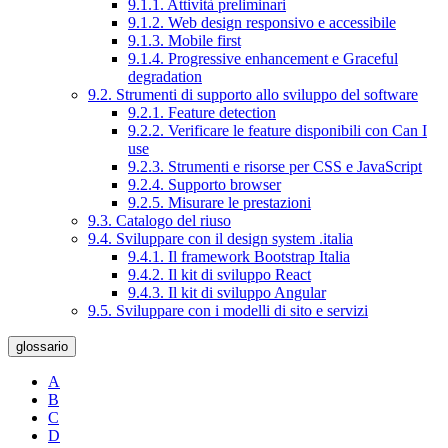
9.1.1. Attività preliminari
9.1.2. Web design responsivo e accessibile
9.1.3. Mobile first
9.1.4. Progressive enhancement e Graceful
degradation
9.2. Strumenti di supporto allo sviluppo del software
9.2.1. Feature detection
9.2.2. Verificare le feature disponibili con Can I
use
9.2.3. Strumenti e risorse per CSS e JavaScript
9.2.4. Supporto browser
9.2.5. Misurare le prestazioni
9.3. Catalogo del riuso
9.4. Sviluppare con il design system .italia
9.4.1. Il framework Bootstrap Italia
9.4.2. Il kit di sviluppo React
9.4.3. Il kit di sviluppo Angular
9.5. Sviluppare con i modelli di sito e servizi
glossario
A
B
C
D