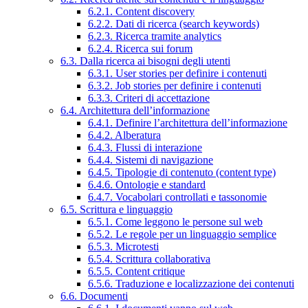
6.2.1. Content discovery
6.2.2. Dati di ricerca (search keywords)
6.2.3. Ricerca tramite analytics
6.2.4. Ricerca sui forum
6.3. Dalla ricerca ai bisogni degli utenti
6.3.1. User stories per definire i contenuti
6.3.2. Job stories per definire i contenuti
6.3.3. Criteri di accettazione
6.4. Architettura dell’informazione
6.4.1. Definire l’architettura dell’informazione
6.4.2. Alberatura
6.4.3. Flussi di interazione
6.4.4. Sistemi di navigazione
6.4.5. Tipologie di contenuto (content type)
6.4.6. Ontologie e standard
6.4.7. Vocabolari controllati e tassonomie
6.5. Scrittura e linguaggio
6.5.1. Come leggono le persone sul web
6.5.2. Le regole per un linguaggio semplice
6.5.3. Microtesti
6.5.4. Scrittura collaborativa
6.5.5. Content critique
6.5.6. Traduzione e localizzazione dei contenuti
6.6. Documenti