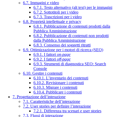
6.7. Immagini e video
6.7.1. Testo alternativo (alt text) per le immagini
6.7.2. Sottotitoli per i video
6.7.3. Trascrizioni per i video
6.8. Proprietà intellettuale e privacy
6.8.1. Pubblicazione di contenuti prodotti dalla
Pubblica Amministrazione
6.8.2. Pubblicazione di contenuti non prodotti
dalla Pubblica Amministrazione
6.8.3. Consenso dei soggetti ritratti
6.9. Ottimizzazione per i motori di ricerca (SEO)
6.9.1. I fattori
on-page
6.9.2. I fattori
off-page
6.9.3. Strumenti di diagnostica SEO: Search
Console
6.10. Gestire i contenuti
6.10.1. L’inventario dei contenuti
6.10.2. Revisionare i contenuti
6.10.3. Migrare i contenuti
6.10.4. Pubblicare i contenuti
7. Progettazione dell’interazione
7.1. Caratteristiche dell’interazione
7.2. User stories per definire l’interazione
7.2.1. Differenza tra scenari e user stories
7.3. Flussi di interazione