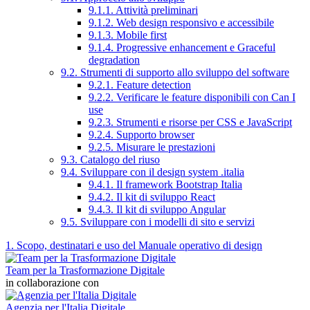
9.1.1. Attività preliminari
9.1.2. Web design responsivo e accessibile
9.1.3. Mobile first
9.1.4. Progressive enhancement e Graceful
degradation
9.2. Strumenti di supporto allo sviluppo del software
9.2.1. Feature detection
9.2.2. Verificare le feature disponibili con Can I
use
9.2.3. Strumenti e risorse per CSS e JavaScript
9.2.4. Supporto browser
9.2.5. Misurare le prestazioni
9.3. Catalogo del riuso
9.4. Sviluppare con il design system .italia
9.4.1. Il framework Bootstrap Italia
9.4.2. Il kit di sviluppo React
9.4.3. Il kit di sviluppo Angular
9.5. Sviluppare con i modelli di sito e servizi
1. Scopo, destinatari e uso del Manuale operativo di design
Team per la Trasformazione Digitale
in collaborazione con
Agenzia per l'Italia Digitale