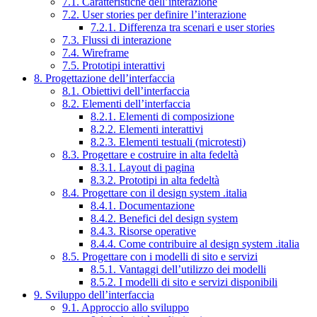
7.1. Caratteristiche dell’interazione
7.2. User stories per definire l’interazione
7.2.1. Differenza tra scenari e user stories
7.3. Flussi di interazione
7.4. Wireframe
7.5. Prototipi interattivi
8. Progettazione dell’interfaccia
8.1. Obiettivi dell’interfaccia
8.2. Elementi dell’interfaccia
8.2.1. Elementi di composizione
8.2.2. Elementi interattivi
8.2.3. Elementi testuali (microtesti)
8.3. Progettare e costruire in alta fedeltà
8.3.1. Layout di pagina
8.3.2. Prototipi in alta fedeltà
8.4. Progettare con il design system .italia
8.4.1. Documentazione
8.4.2. Benefici del design system
8.4.3. Risorse operative
8.4.4. Come contribuire al design system .italia
8.5. Progettare con i modelli di sito e servizi
8.5.1. Vantaggi dell’utilizzo dei modelli
8.5.2. I modelli di sito e servizi disponibili
9. Sviluppo dell’interfaccia
9.1. Approccio allo sviluppo