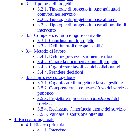
3.2. Tipologie di progetti
3.2.1. Tipologie di progetto in base agli attori
coinvolti nel servizio
3.2.2. Tipologie di progetto in base al focus
3.2.3. Tipologie di progetto in base all’ambito di
intervento
3.3. Competenze, ruoli e figure coinvolte
3.3.1. Coordinatore di progetto
3.3.2. Definire ruoli e responsabilità
3.4. Metodo di lavoro
3.4.1. Definire processi, strumenti e rituali
3.4.2. Curare la documentazione di progetto
3.4.3. Organizzare tavoli tecnici collaborativi
3.4.4. Prendere decisioni
3.5. Il processo progettuale
3.5.1. Organizzare il progetto e la sua gestione
3.5.2. Comprendere il contesto d’uso del servizio
pubblico
3.5.3. Progettare i processi e i
touchpoint
del
servizio
3.5.4. Realizzare l’interfaccia utente del servizio
3.5.5. Validare la soluzione ottenuta
4. Ricerca progettuale
4.1. Ricerca primaria
4.1.1. Interviste