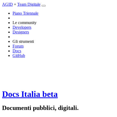
AGID
+
Team Digitale
Piano Triennale
Le community
Developers
Designers
Gli strumenti
Forum
Docs
GitHub
Docs Italia
beta
Documenti pubblici, digitali.