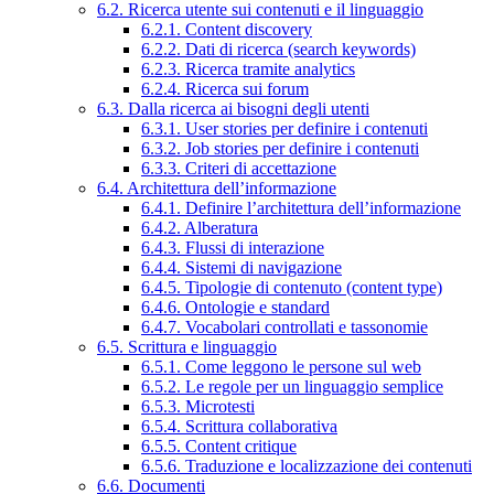
6.2. Ricerca utente sui contenuti e il linguaggio
6.2.1. Content discovery
6.2.2. Dati di ricerca (search keywords)
6.2.3. Ricerca tramite analytics
6.2.4. Ricerca sui forum
6.3. Dalla ricerca ai bisogni degli utenti
6.3.1. User stories per definire i contenuti
6.3.2. Job stories per definire i contenuti
6.3.3. Criteri di accettazione
6.4. Architettura dell’informazione
6.4.1. Definire l’architettura dell’informazione
6.4.2. Alberatura
6.4.3. Flussi di interazione
6.4.4. Sistemi di navigazione
6.4.5. Tipologie di contenuto (content type)
6.4.6. Ontologie e standard
6.4.7. Vocabolari controllati e tassonomie
6.5. Scrittura e linguaggio
6.5.1. Come leggono le persone sul web
6.5.2. Le regole per un linguaggio semplice
6.5.3. Microtesti
6.5.4. Scrittura collaborativa
6.5.5. Content critique
6.5.6. Traduzione e localizzazione dei contenuti
6.6. Documenti