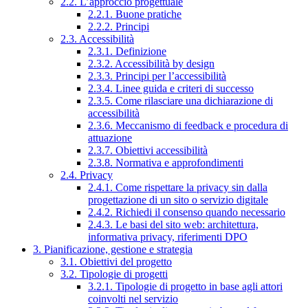
2.2. L’approccio progettuale
2.2.1. Buone pratiche
2.2.2. Principi
2.3. Accessibilità
2.3.1. Definizione
2.3.2. Accessibilità by design
2.3.3. Principi per l’accessibilità
2.3.4. Linee guida e criteri di successo
2.3.5. Come rilasciare una dichiarazione di
accessibilità
2.3.6. Meccanismo di feedback e procedura di
attuazione
2.3.7. Obiettivi accessibilità
2.3.8. Normativa e approfondimenti
2.4. Privacy
2.4.1. Come rispettare la privacy sin dalla
progettazione di un sito o servizio digitale
2.4.2. Richiedi il consenso quando necessario
2.4.3. Le basi del sito web: architettura,
informativa privacy, riferimenti DPO
3. Pianificazione, gestione e strategia
3.1. Obiettivi del progetto
3.2. Tipologie di progetti
3.2.1. Tipologie di progetto in base agli attori
coinvolti nel servizio