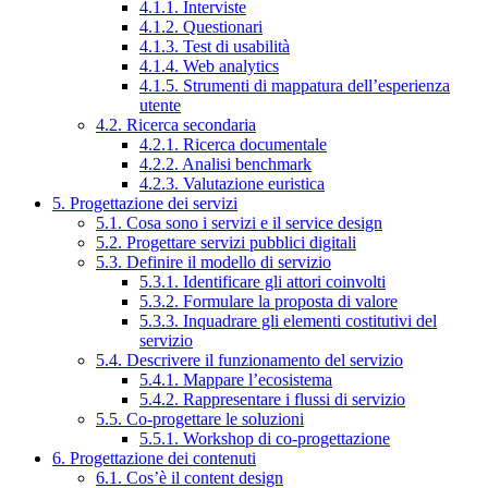
4.1.1. Interviste
4.1.2. Questionari
4.1.3. Test di usabilità
4.1.4. Web analytics
4.1.5. Strumenti di mappatura dell’esperienza
utente
4.2. Ricerca secondaria
4.2.1. Ricerca documentale
4.2.2. Analisi benchmark
4.2.3. Valutazione euristica
5. Progettazione dei servizi
5.1. Cosa sono i servizi e il service design
5.2. Progettare servizi pubblici digitali
5.3. Definire il modello di servizio
5.3.1. Identificare gli attori coinvolti
5.3.2. Formulare la proposta di valore
5.3.3. Inquadrare gli elementi costitutivi del
servizio
5.4. Descrivere il funzionamento del servizio
5.4.1. Mappare l’ecosistema
5.4.2. Rappresentare i flussi di servizio
5.5. Co-progettare le soluzioni
5.5.1. Workshop di co-progettazione
6. Progettazione dei contenuti
6.1. Cos’è il content design