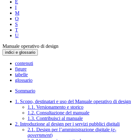
E
I
M
O
S
T
U
Manuale operativo di design
indici e glossario
contenuti
figure
tabelle
glossario
Sommario
1. Scopo, destinatari e uso del Manuale operativo di design
1.1. Versionamento e storico
1.2. Consultazione del manuale
1.3. Contribuisci al manuale
2. Introduzione al design per i servizi pubblici digitali
2.1. Design per l’amministrazione digitale (
e-
government
)