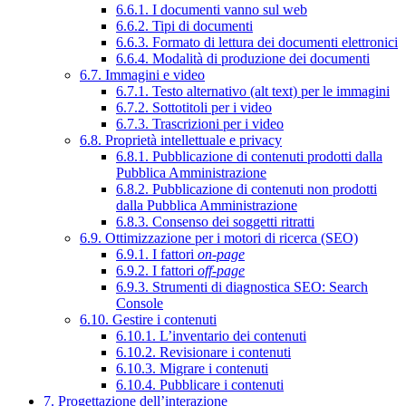
6.6.1. I documenti vanno sul web
6.6.2. Tipi di documenti
6.6.3. Formato di lettura dei documenti elettronici
6.6.4. Modalità di produzione dei documenti
6.7. Immagini e video
6.7.1. Testo alternativo (alt text) per le immagini
6.7.2. Sottotitoli per i video
6.7.3. Trascrizioni per i video
6.8. Proprietà intellettuale e privacy
6.8.1. Pubblicazione di contenuti prodotti dalla
Pubblica Amministrazione
6.8.2. Pubblicazione di contenuti non prodotti
dalla Pubblica Amministrazione
6.8.3. Consenso dei soggetti ritratti
6.9. Ottimizzazione per i motori di ricerca (SEO)
6.9.1. I fattori
on-page
6.9.2. I fattori
off-page
6.9.3. Strumenti di diagnostica SEO: Search
Console
6.10. Gestire i contenuti
6.10.1. L’inventario dei contenuti
6.10.2. Revisionare i contenuti
6.10.3. Migrare i contenuti
6.10.4. Pubblicare i contenuti
7. Progettazione dell’interazione