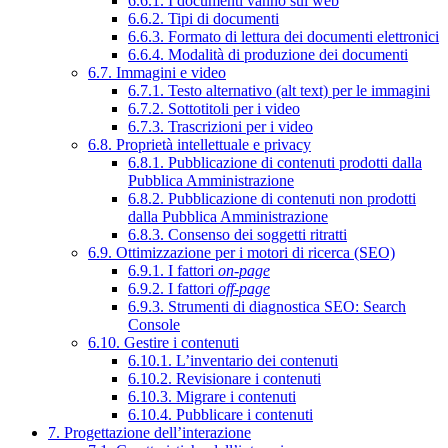
6.6.1. I documenti vanno sul web
6.6.2. Tipi di documenti
6.6.3. Formato di lettura dei documenti elettronici
6.6.4. Modalità di produzione dei documenti
6.7. Immagini e video
6.7.1. Testo alternativo (alt text) per le immagini
6.7.2. Sottotitoli per i video
6.7.3. Trascrizioni per i video
6.8. Proprietà intellettuale e privacy
6.8.1. Pubblicazione di contenuti prodotti dalla
Pubblica Amministrazione
6.8.2. Pubblicazione di contenuti non prodotti
dalla Pubblica Amministrazione
6.8.3. Consenso dei soggetti ritratti
6.9. Ottimizzazione per i motori di ricerca (SEO)
6.9.1. I fattori
on-page
6.9.2. I fattori
off-page
6.9.3. Strumenti di diagnostica SEO: Search
Console
6.10. Gestire i contenuti
6.10.1. L’inventario dei contenuti
6.10.2. Revisionare i contenuti
6.10.3. Migrare i contenuti
6.10.4. Pubblicare i contenuti
7. Progettazione dell’interazione