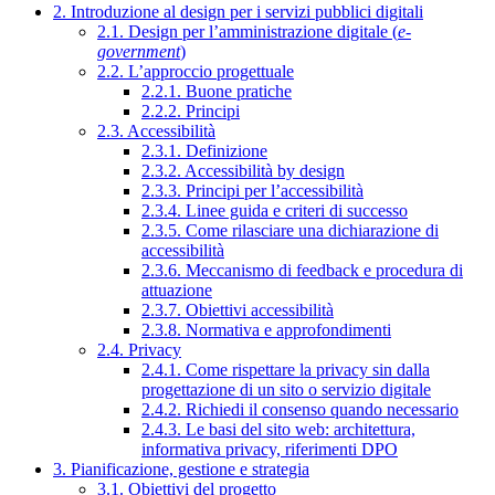
2. Introduzione al design per i servizi pubblici digitali
2.1. Design per l’amministrazione digitale (
e-
government
)
2.2. L’approccio progettuale
2.2.1. Buone pratiche
2.2.2. Principi
2.3. Accessibilità
2.3.1. Definizione
2.3.2. Accessibilità by design
2.3.3. Principi per l’accessibilità
2.3.4. Linee guida e criteri di successo
2.3.5. Come rilasciare una dichiarazione di
accessibilità
2.3.6. Meccanismo di feedback e procedura di
attuazione
2.3.7. Obiettivi accessibilità
2.3.8. Normativa e approfondimenti
2.4. Privacy
2.4.1. Come rispettare la privacy sin dalla
progettazione di un sito o servizio digitale
2.4.2. Richiedi il consenso quando necessario
2.4.3. Le basi del sito web: architettura,
informativa privacy, riferimenti DPO
3. Pianificazione, gestione e strategia
3.1. Obiettivi del progetto