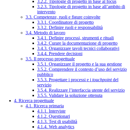
3.2.2. Tipologie di progetto in base al focus
3.2.3. Tipologie di progetto in base all’ambito di
intervento
3.3. Competenze, ruoli e figure coinvolte
3.3.1. Coordinatore di progetto
3.3.2. Definire ruoli e responsabilità
3.4. Metodo di lavoro
3.4.1. Definire processi, strumenti e rituali
3.4.2. Curare la documentazione di progetto
3.4.3. Organizzare tavoli tecnici collaborativi
3.4.4. Prendere decisioni
3.5. Il processo progettuale
3.5.1. Organizzare il progetto e la sua gestione
3.5.2. Comprendere il contesto d’uso del servizio
pubblico
3.5.3. Progettare i processi e i
touchpoint
del
servizio
3.5.4. Realizzare l’interfaccia utente del servizio
3.5.5. Validare la soluzione ottenuta
4. Ricerca progettuale
4.1. Ricerca primaria
4.1.1. Interviste
4.1.2. Questionari
4.1.3. Test di usabilità
4.1.4. Web analytics