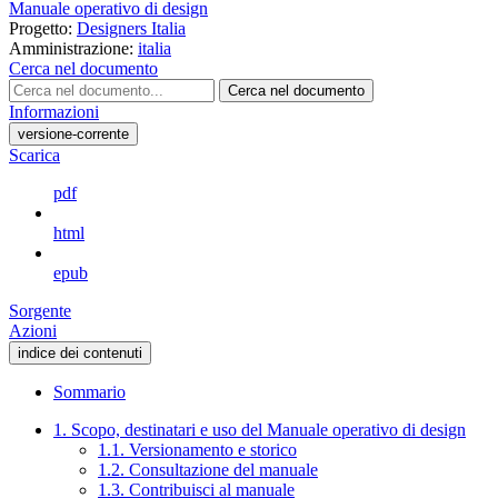
Manuale operativo di design
Progetto:
Designers Italia
Amministrazione:
italia
Cerca nel documento
Cerca nel documento
Informazioni
versione-corrente
Scarica
pdf
html
epub
Sorgente
Azioni
indice dei contenuti
Sommario
1. Scopo, destinatari e uso del Manuale operativo di design
1.1. Versionamento e storico
1.2. Consultazione del manuale
1.3. Contribuisci al manuale