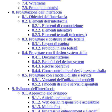
7.4. Wireframe
7.5. Prototipi interattivi
8. Progettazione dell’interfaccia
8.1. Obiettivi dell’interfaccia
8.2. Elementi dell’interfaccia
8.2.1. Elementi di composizione
8.2.2. Elementi interattivi
8.2.3. Elementi testuali (microtesti)
8.3. Progettare e costruire in alta fedeltà
8.3.1. Layout di pagina
8.3.2. Prototipi in alta fedeltà
8.4. Progettare con il design system .italia
8.4.1. Documentazione
8.4.2. Benefici del design system
8.4.3. Risorse operative
8.4.4. Come contribuire al design system .italia
8.5. Progettare con i modelli di sito e servizi
8.5.1. Vantaggi dell’utilizzo dei modelli
8.5.2. I modelli di sito e servizi disponibili
9. Sviluppo dell’interfaccia
9.1. Approccio allo sviluppo
9.1.1. Attività preliminari
9.1.2. Web design responsivo e accessibile
9.1.3. Mobile first
9.1.4. Progressive enhancement e Graceful