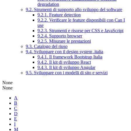
degradation
9.2. Strumenti di supporto allo sviluppo del software
9.2.1. Feature detection
9.2.2. Verificare le feature disponibili con Can I
use
9.2.3. Strumenti e risorse per CSS e JavaScript
9.2.4. Supporto browser
9.2.5. Misurare le prestazioni
9.3. Catalogo del riuso
9.4. Sviluppare con il design system .italia
9.4.1. Il framework Bootstrap Italia
9.4.2. Il kit di sviluppo React
9.4.3. Il kit di sviluppo Angular
9.5. Sviluppare con i modelli di sito e servizi
None
None
A
B
C
D
E
I
M