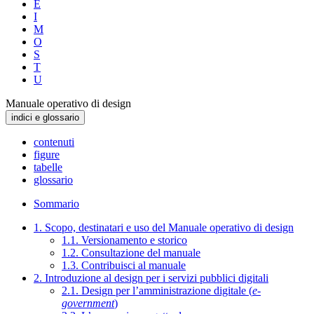
E
I
M
O
S
T
U
Manuale operativo di design
indici e glossario
contenuti
figure
tabelle
glossario
Sommario
1. Scopo, destinatari e uso del Manuale operativo di design
1.1. Versionamento e storico
1.2. Consultazione del manuale
1.3. Contribuisci al manuale
2. Introduzione al design per i servizi pubblici digitali
2.1. Design per l’amministrazione digitale (
e-
government
)