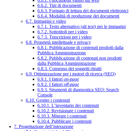
6.6.1. I documenti vanno sul web
6.6.2. Tipi di documenti
6.6.3. Formato di lettura dei documenti elettronici
6.6.4. Modalità di produzione dei documenti
6.7. Immagini e video
6.7.1. Testo alternativo (alt text) per le immagini
6.7.2. Sottotitoli per i video
6.7.3. Trascrizioni per i video
6.8. Proprietà intellettuale e privacy
6.8.1. Pubblicazione di contenuti prodotti dalla
Pubblica Amministrazione
6.8.2. Pubblicazione di contenuti non prodotti
dalla Pubblica Amministrazione
6.8.3. Consenso dei soggetti ritratti
6.9. Ottimizzazione per i motori di ricerca (SEO)
6.9.1. I fattori
on-page
6.9.2. I fattori
off-page
6.9.3. Strumenti di diagnostica SEO: Search
Console
6.10. Gestire i contenuti
6.10.1. L’inventario dei contenuti
6.10.2. Revisionare i contenuti
6.10.3. Migrare i contenuti
6.10.4. Pubblicare i contenuti
7. Progettazione dell’interazione