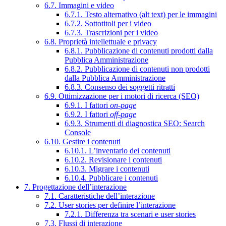
6.7. Immagini e video
6.7.1. Testo alternativo (alt text) per le immagini
6.7.2. Sottotitoli per i video
6.7.3. Trascrizioni per i video
6.8. Proprietà intellettuale e privacy
6.8.1. Pubblicazione di contenuti prodotti dalla
Pubblica Amministrazione
6.8.2. Pubblicazione di contenuti non prodotti
dalla Pubblica Amministrazione
6.8.3. Consenso dei soggetti ritratti
6.9. Ottimizzazione per i motori di ricerca (SEO)
6.9.1. I fattori
on-page
6.9.2. I fattori
off-page
6.9.3. Strumenti di diagnostica SEO: Search
Console
6.10. Gestire i contenuti
6.10.1. L’inventario dei contenuti
6.10.2. Revisionare i contenuti
6.10.3. Migrare i contenuti
6.10.4. Pubblicare i contenuti
7. Progettazione dell’interazione
7.1. Caratteristiche dell’interazione
7.2. User stories per definire l’interazione
7.2.1. Differenza tra scenari e user stories
7.3. Flussi di interazione