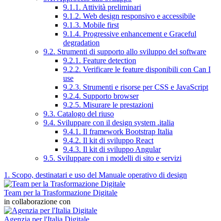
9.1.1. Attività preliminari
9.1.2. Web design responsivo e accessibile
9.1.3. Mobile first
9.1.4. Progressive enhancement e Graceful
degradation
9.2. Strumenti di supporto allo sviluppo del software
9.2.1. Feature detection
9.2.2. Verificare le feature disponibili con Can I
use
9.2.3. Strumenti e risorse per CSS e JavaScript
9.2.4. Supporto browser
9.2.5. Misurare le prestazioni
9.3. Catalogo del riuso
9.4. Sviluppare con il design system .italia
9.4.1. Il framework Bootstrap Italia
9.4.2. Il kit di sviluppo React
9.4.3. Il kit di sviluppo Angular
9.5. Sviluppare con i modelli di sito e servizi
1. Scopo, destinatari e uso del Manuale operativo di design
Team per la Trasformazione Digitale
in collaborazione con
Agenzia per l'Italia Digitale