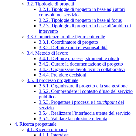
3.2. Tipologie di progetti
3.2.1. Tipologie di progetto in base agli attori
coinvolti nel servizio
3.2.2. Tipologie di progetto in base al focus
3.2.3. Tipologie di progetto in base all’ambito di
intervento
3.3. Competenze, ruoli e figure coinvolte
3.3.1. Coordinatore di progetto
3.3.2. Definire ruoli e responsabilità
3.4. Metodo di lavoro
3.4.1. Definire processi, strumenti e rituali
3.4.2. Curare la documentazione di progetto
3.4.3. Organizzare tavoli tecnici collaborativi
3.4.4. Prendere decisioni
3.5. Il processo progettuale
3.5.1. Organizzare il progetto e la sua gestione
3.5.2. Comprendere il contesto d’uso del servizio
pubblico
3.5.3. Progettare i processi e i
touchpoint
del
servizio
3.5.4. Realizzare l’interfaccia utente del servizio
3.5.5. Validare la soluzione ottenuta
4. Ricerca progettuale
4.1. Ricerca primaria
4.1.1. Interviste