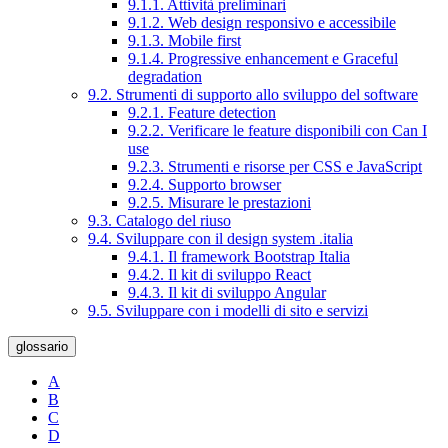
9.1.1. Attività preliminari
9.1.2. Web design responsivo e accessibile
9.1.3. Mobile first
9.1.4. Progressive enhancement e Graceful
degradation
9.2. Strumenti di supporto allo sviluppo del software
9.2.1. Feature detection
9.2.2. Verificare le feature disponibili con Can I
use
9.2.3. Strumenti e risorse per CSS e JavaScript
9.2.4. Supporto browser
9.2.5. Misurare le prestazioni
9.3. Catalogo del riuso
9.4. Sviluppare con il design system .italia
9.4.1. Il framework Bootstrap Italia
9.4.2. Il kit di sviluppo React
9.4.3. Il kit di sviluppo Angular
9.5. Sviluppare con i modelli di sito e servizi
glossario
A
B
C
D