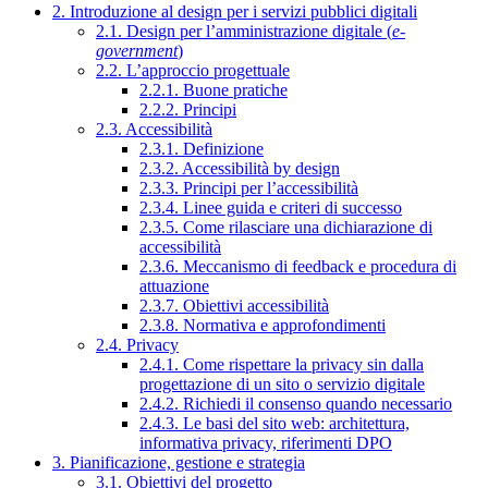
2. Introduzione al design per i servizi pubblici digitali
2.1. Design per l’amministrazione digitale (
e-
government
)
2.2. L’approccio progettuale
2.2.1. Buone pratiche
2.2.2. Principi
2.3. Accessibilità
2.3.1. Definizione
2.3.2. Accessibilità by design
2.3.3. Principi per l’accessibilità
2.3.4. Linee guida e criteri di successo
2.3.5. Come rilasciare una dichiarazione di
accessibilità
2.3.6. Meccanismo di feedback e procedura di
attuazione
2.3.7. Obiettivi accessibilità
2.3.8. Normativa e approfondimenti
2.4. Privacy
2.4.1. Come rispettare la privacy sin dalla
progettazione di un sito o servizio digitale
2.4.2. Richiedi il consenso quando necessario
2.4.3. Le basi del sito web: architettura,
informativa privacy, riferimenti DPO
3. Pianificazione, gestione e strategia
3.1. Obiettivi del progetto