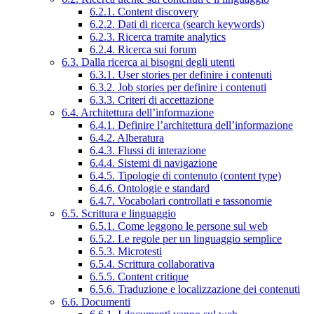
6.2.1. Content discovery
6.2.2. Dati di ricerca (search keywords)
6.2.3. Ricerca tramite analytics
6.2.4. Ricerca sui forum
6.3. Dalla ricerca ai bisogni degli utenti
6.3.1. User stories per definire i contenuti
6.3.2. Job stories per definire i contenuti
6.3.3. Criteri di accettazione
6.4. Architettura dell’informazione
6.4.1. Definire l’architettura dell’informazione
6.4.2. Alberatura
6.4.3. Flussi di interazione
6.4.4. Sistemi di navigazione
6.4.5. Tipologie di contenuto (content type)
6.4.6. Ontologie e standard
6.4.7. Vocabolari controllati e tassonomie
6.5. Scrittura e linguaggio
6.5.1. Come leggono le persone sul web
6.5.2. Le regole per un linguaggio semplice
6.5.3. Microtesti
6.5.4. Scrittura collaborativa
6.5.5. Content critique
6.5.6. Traduzione e localizzazione dei contenuti
6.6. Documenti