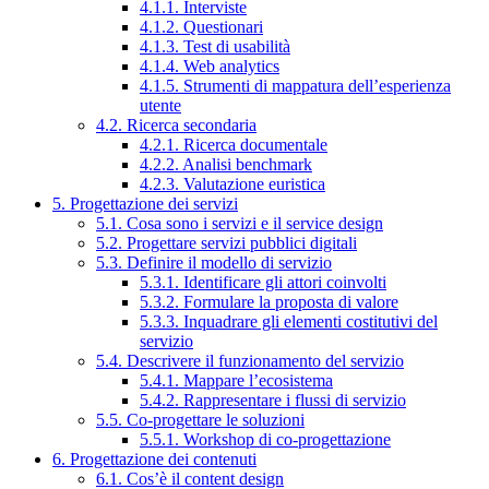
4.1.1. Interviste
4.1.2. Questionari
4.1.3. Test di usabilità
4.1.4. Web analytics
4.1.5. Strumenti di mappatura dell’esperienza
utente
4.2. Ricerca secondaria
4.2.1. Ricerca documentale
4.2.2. Analisi benchmark
4.2.3. Valutazione euristica
5. Progettazione dei servizi
5.1. Cosa sono i servizi e il service design
5.2. Progettare servizi pubblici digitali
5.3. Definire il modello di servizio
5.3.1. Identificare gli attori coinvolti
5.3.2. Formulare la proposta di valore
5.3.3. Inquadrare gli elementi costitutivi del
servizio
5.4. Descrivere il funzionamento del servizio
5.4.1. Mappare l’ecosistema
5.4.2. Rappresentare i flussi di servizio
5.5. Co-progettare le soluzioni
5.5.1. Workshop di co-progettazione
6. Progettazione dei contenuti
6.1. Cos’è il content design