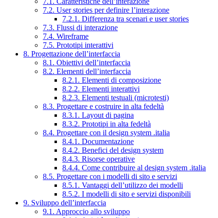
7.1. Caratteristiche dell’interazione
7.2. User stories per definire l’interazione
7.2.1. Differenza tra scenari e user stories
7.3. Flussi di interazione
7.4. Wireframe
7.5. Prototipi interattivi
8. Progettazione dell’interfaccia
8.1. Obiettivi dell’interfaccia
8.2. Elementi dell’interfaccia
8.2.1. Elementi di composizione
8.2.2. Elementi interattivi
8.2.3. Elementi testuali (microtesti)
8.3. Progettare e costruire in alta fedeltà
8.3.1. Layout di pagina
8.3.2. Prototipi in alta fedeltà
8.4. Progettare con il design system .italia
8.4.1. Documentazione
8.4.2. Benefici del design system
8.4.3. Risorse operative
8.4.4. Come contribuire al design system .italia
8.5. Progettare con i modelli di sito e servizi
8.5.1. Vantaggi dell’utilizzo dei modelli
8.5.2. I modelli di sito e servizi disponibili
9. Sviluppo dell’interfaccia
9.1. Approccio allo sviluppo