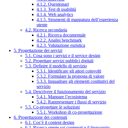
4.1.2. Questionari
4.1.3. Test di usabilità
4.1.4. Web analytics
4.1.5. Strumenti di mappatura dell’esperienza
utente
4.2. Ricerca secondaria
4.2.1. Ricerca documentale
4.2.2. Analisi benchmark
4.2.3. Valutazione euristica
5. Progettazione dei servizi
5.1. Cosa sono i servizi e il service design
5.2. Progettare servizi pubblici digitali
5.3. Definire il modello di servizio
5.3.1. Identificare gli attori coinvolti
5.3.2. Formulare la proposta di valore
5.3.3. Inquadrare gli elementi costitutivi del
servizio
5.4. Descrivere il funzionamento del servizio
5.4.1. Mappare l’ecosistema
5.4.2. Rappresentare i flussi di servizio
5.5. Co-progettare le soluzioni
5.5.1. Workshop di co-progettazione
6. Progettazione dei contenuti
6.1. Cos’è il content design
6.2. Ricerca utente sui contenuti e il linguaggio