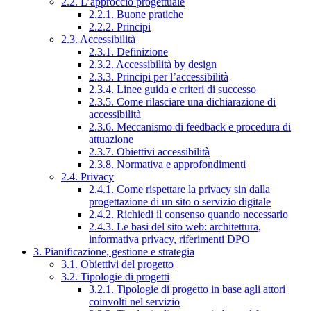
2.2. L’approccio progettuale
2.2.1. Buone pratiche
2.2.2. Principi
2.3. Accessibilità
2.3.1. Definizione
2.3.2. Accessibilità by design
2.3.3. Principi per l’accessibilità
2.3.4. Linee guida e criteri di successo
2.3.5. Come rilasciare una dichiarazione di
accessibilità
2.3.6. Meccanismo di feedback e procedura di
attuazione
2.3.7. Obiettivi accessibilità
2.3.8. Normativa e approfondimenti
2.4. Privacy
2.4.1. Come rispettare la privacy sin dalla
progettazione di un sito o servizio digitale
2.4.2. Richiedi il consenso quando necessario
2.4.3. Le basi del sito web: architettura,
informativa privacy, riferimenti DPO
3. Pianificazione, gestione e strategia
3.1. Obiettivi del progetto
3.2. Tipologie di progetti
3.2.1. Tipologie di progetto in base agli attori
coinvolti nel servizio