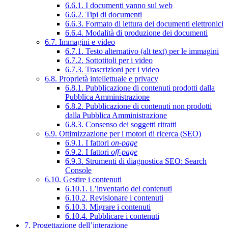
6.6.1. I documenti vanno sul web
6.6.2. Tipi di documenti
6.6.3. Formato di lettura dei documenti elettronici
6.6.4. Modalità di produzione dei documenti
6.7. Immagini e video
6.7.1. Testo alternativo (alt text) per le immagini
6.7.2. Sottotitoli per i video
6.7.3. Trascrizioni per i video
6.8. Proprietà intellettuale e privacy
6.8.1. Pubblicazione di contenuti prodotti dalla
Pubblica Amministrazione
6.8.2. Pubblicazione di contenuti non prodotti
dalla Pubblica Amministrazione
6.8.3. Consenso dei soggetti ritratti
6.9. Ottimizzazione per i motori di ricerca (SEO)
6.9.1. I fattori
on-page
6.9.2. I fattori
off-page
6.9.3. Strumenti di diagnostica SEO: Search
Console
6.10. Gestire i contenuti
6.10.1. L’inventario dei contenuti
6.10.2. Revisionare i contenuti
6.10.3. Migrare i contenuti
6.10.4. Pubblicare i contenuti
7. Progettazione dell’interazione