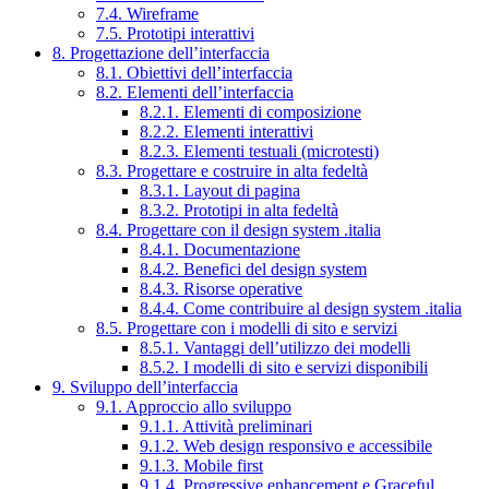
7.4. Wireframe
7.5. Prototipi interattivi
8. Progettazione dell’interfaccia
8.1. Obiettivi dell’interfaccia
8.2. Elementi dell’interfaccia
8.2.1. Elementi di composizione
8.2.2. Elementi interattivi
8.2.3. Elementi testuali (microtesti)
8.3. Progettare e costruire in alta fedeltà
8.3.1. Layout di pagina
8.3.2. Prototipi in alta fedeltà
8.4. Progettare con il design system .italia
8.4.1. Documentazione
8.4.2. Benefici del design system
8.4.3. Risorse operative
8.4.4. Come contribuire al design system .italia
8.5. Progettare con i modelli di sito e servizi
8.5.1. Vantaggi dell’utilizzo dei modelli
8.5.2. I modelli di sito e servizi disponibili
9. Sviluppo dell’interfaccia
9.1. Approccio allo sviluppo
9.1.1. Attività preliminari
9.1.2. Web design responsivo e accessibile
9.1.3. Mobile first
9.1.4. Progressive enhancement e Graceful