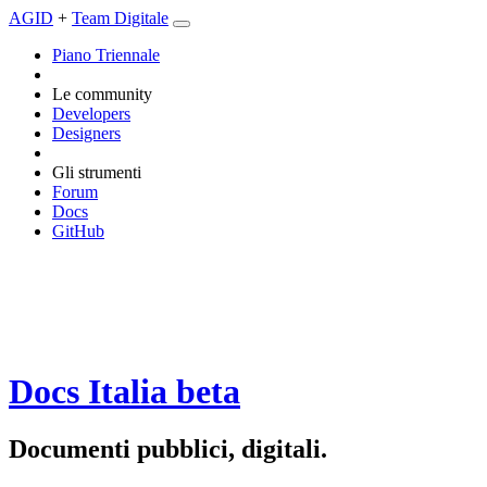
AGID
+
Team Digitale
Piano Triennale
Le community
Developers
Designers
Gli strumenti
Forum
Docs
GitHub
Docs Italia
beta
Documenti pubblici, digitali.