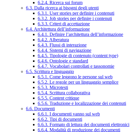
6.2.4. Ricerca sui forum
6.3. Dalla ricerca ai bisogni degli utenti
6.3.1. User stories per definire i contenuti
6.3.2. Job stories per definire i contenuti
6.3.3. Criteri di accettazione
6.4. Architettura dell’informazione
6.4.1. Definire l’architettura dell’informazione
6.4.2. Alberatura
6.4.3. Flussi di interazione
6.4.4. Sistemi di navigazione
6.4.5. Tipologie di contenuto (content type)
6.4.6. Ontologie e standard
6.4.7. Vocabolari controllati e tassonomie
6.5. Scrittura e linguaggio
6.5.1. Come leggono le persone sul web
6.5.2. Le regole per un linguaggio semplice
6.5.3. Microtesti
6.5.4. Scrittura collaborativa
6.5.5. Content critique
6.5.6. Traduzione e localizzazione dei contenuti
6.6. Documenti
6.6.1. I documenti vanno sul web
6.6.2. Tipi di documenti
6.6.3. Formato di lettura dei documenti elettronici
6.6.4. Modalità di produzione dei documenti