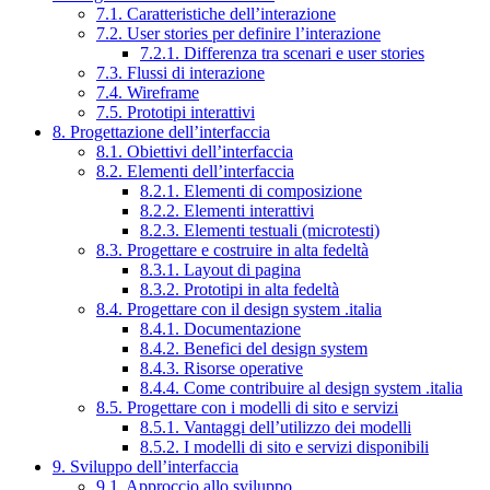
7.1. Caratteristiche dell’interazione
7.2. User stories per definire l’interazione
7.2.1. Differenza tra scenari e user stories
7.3. Flussi di interazione
7.4. Wireframe
7.5. Prototipi interattivi
8. Progettazione dell’interfaccia
8.1. Obiettivi dell’interfaccia
8.2. Elementi dell’interfaccia
8.2.1. Elementi di composizione
8.2.2. Elementi interattivi
8.2.3. Elementi testuali (microtesti)
8.3. Progettare e costruire in alta fedeltà
8.3.1. Layout di pagina
8.3.2. Prototipi in alta fedeltà
8.4. Progettare con il design system .italia
8.4.1. Documentazione
8.4.2. Benefici del design system
8.4.3. Risorse operative
8.4.4. Come contribuire al design system .italia
8.5. Progettare con i modelli di sito e servizi
8.5.1. Vantaggi dell’utilizzo dei modelli
8.5.2. I modelli di sito e servizi disponibili
9. Sviluppo dell’interfaccia
9.1. Approccio allo sviluppo