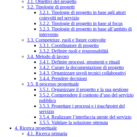
3.1. Obiettivi del progetto
3.2. Tipologie di progetti
3.2.1. Tipologie di progetto in base agli attori
coinvolti nel servizio
3.2.2. Tipologie di progetto in base al focus
3.2.3. Tipologie di progetto in base all’ambito di
intervento
3.3. Competenze, ruoli e figure coinvolte
3.3.1. Coordinatore di progetto
3.3.2. Definire ruoli e responsabilità
3.4. Metodo di lavoro
3.4.1. Definire processi, strumenti e rituali
3.4.2. Curare la documentazione di progetto
3.4.3. Organizzare tavoli tecnici collaborativi
3.4.4. Prendere decisioni
3.5. Il processo progettuale
3.5.1. Organizzare il progetto e la sua gestione
3.5.2. Comprendere il contesto d’uso del servizio
pubblico
3.5.3. Progettare i processi e i
touchpoint
del
servizio
3.5.4. Realizzare l’interfaccia utente del servizio
3.5.5. Validare la soluzione ottenuta
4. Ricerca progettuale
4.1. Ricerca primaria