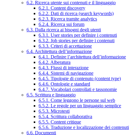
6.2. Ricerca utente sui contenuti e il linguaggio
6.2.1. Content discovery
6.2.2. Dati di ricerca (search keywords)
6.2.3. Ricerca tramite analytics
6.2.4. Ricerca sui forum
6.3. Dalla ricerca ai bisogni degli utenti
6.3.1. User stories per definire i contenuti
6.3.2. Job stories per definire i contenuti
6.3.3. Criteri di accettazione
6.4. Architettura dell’informazione
6.4.1. Definire l’architettura dell’informazione
6.4.2. Alberatura
6.4.3. Flussi di interazione
6.4.4. Sistemi di navigazione
6.4.5. Tipologie di contenuto (content type)
6.4.6. Ontologie e standard
6.4.7. Vocabolari controllati e tassonomie
6.5. Scrittura e linguaggio
6.5.1. Come leggono le persone sul web
6.5.2. Le regole per un linguaggio semplice
6.5.3. Microtesti
6.5.4. Scrittura collaborativa
6.5.5. Content critique
6.5.6. Traduzione e localizzazione dei contenuti
6.6. Documenti