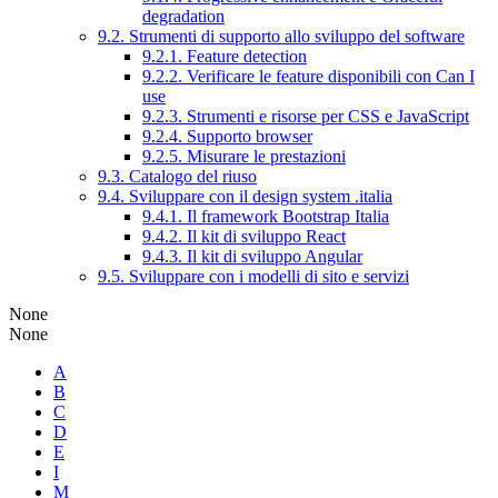
degradation
9.2. Strumenti di supporto allo sviluppo del software
9.2.1. Feature detection
9.2.2. Verificare le feature disponibili con Can I
use
9.2.3. Strumenti e risorse per CSS e JavaScript
9.2.4. Supporto browser
9.2.5. Misurare le prestazioni
9.3. Catalogo del riuso
9.4. Sviluppare con il design system .italia
9.4.1. Il framework Bootstrap Italia
9.4.2. Il kit di sviluppo React
9.4.3. Il kit di sviluppo Angular
9.5. Sviluppare con i modelli di sito e servizi
None
None
A
B
C
D
E
I
M