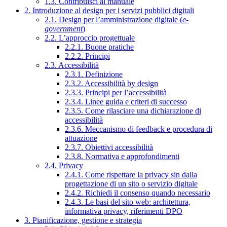
1.3. Contribuisci al manuale
2. Introduzione al design per i servizi pubblici digitali
2.1. Design per l’amministrazione digitale (
e-
government
)
2.2. L’approccio progettuale
2.2.1. Buone pratiche
2.2.2. Principi
2.3. Accessibilità
2.3.1. Definizione
2.3.2. Accessibilità by design
2.3.3. Principi per l’accessibilità
2.3.4. Linee guida e criteri di successo
2.3.5. Come rilasciare una dichiarazione di
accessibilità
2.3.6. Meccanismo di feedback e procedura di
attuazione
2.3.7. Obiettivi accessibilità
2.3.8. Normativa e approfondimenti
2.4. Privacy
2.4.1. Come rispettare la privacy sin dalla
progettazione di un sito o servizio digitale
2.4.2. Richiedi il consenso quando necessario
2.4.3. Le basi del sito web: architettura,
informativa privacy, riferimenti DPO
3. Pianificazione, gestione e strategia