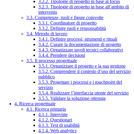
3.2.2. Tipologie di progetto in base al focus
3.2.3. Tipologie di progetto in base all’ambito di
intervento
3.3. Competenze, ruoli e figure coinvolte
3.3.1. Coordinatore di progetto
3.3.2. Definire ruoli e responsabilità
3.4. Metodo di lavoro
3.4.1. Definire processi, strumenti e rituali
3.4.2. Curare la documentazione di progetto
3.4.3. Organizzare tavoli tecnici collaborativi
3.4.4. Prendere decisioni
3.5. Il processo progettuale
3.5.1. Organizzare il progetto e la sua gestione
3.5.2. Comprendere il contesto d’uso del servizio
pubblico
3.5.3. Progettare i processi e i
touchpoint
del
servizio
3.5.4. Realizzare l’interfaccia utente del servizio
3.5.5. Validare la soluzione ottenuta
4. Ricerca progettuale
4.1. Ricerca primaria
4.1.1. Interviste
4.1.2. Questionari
4.1.3. Test di usabilità
4.1.4. Web analytics