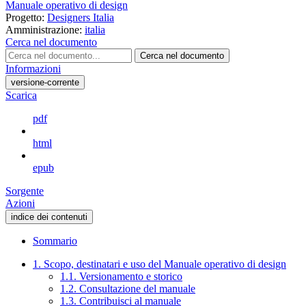
Manuale operativo di design
Progetto:
Designers Italia
Amministrazione:
italia
Cerca nel documento
Cerca nel documento
Informazioni
versione-corrente
Scarica
pdf
html
epub
Sorgente
Azioni
indice dei contenuti
Sommario
1. Scopo, destinatari e uso del Manuale operativo di design
1.1. Versionamento e storico
1.2. Consultazione del manuale
1.3. Contribuisci al manuale