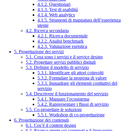
4.1.2. Questionari
4.1.3. Test di usabilità
4.1.4. Web analytics
4.1.5. Strumenti di mappatura dell’esperienza
utente
4.2. Ricerca secondaria
4.2.1. Ricerca documentale
4.2.2. Analisi benchmark
4.2.3. Valutazione euristica
5. Progettazione dei servizi
5.1. Cosa sono i servizi e il service design
5.2. Progettare servizi pubblici digitali
5.3. Definire il modello di servizio
5.3.1. Identificare gli attori coinvolti
5.3.2. Formulare la proposta di valore
5.3.3. Inquadrare gli elementi costitutivi del
servizio
5.4. Descrivere il funzionamento del servizio
5.4.1. Mappare l’ecosistema
5.4.2. Rappresentare i flussi di servizio
5.5. Co-progettare le soluzioni
5.5.1. Workshop di co-progettazione
6. Progettazione dei contenuti
6.1. Cos’è il content design
6.2. Ricerca utente sui contenuti e il linguaggio