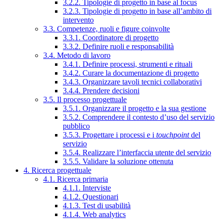
3.2.2. Tipologie di progetto in base al focus
3.2.3. Tipologie di progetto in base all’ambito di
intervento
3.3. Competenze, ruoli e figure coinvolte
3.3.1. Coordinatore di progetto
3.3.2. Definire ruoli e responsabilità
3.4. Metodo di lavoro
3.4.1. Definire processi, strumenti e rituali
3.4.2. Curare la documentazione di progetto
3.4.3. Organizzare tavoli tecnici collaborativi
3.4.4. Prendere decisioni
3.5. Il processo progettuale
3.5.1. Organizzare il progetto e la sua gestione
3.5.2. Comprendere il contesto d’uso del servizio
pubblico
3.5.3. Progettare i processi e i
touchpoint
del
servizio
3.5.4. Realizzare l’interfaccia utente del servizio
3.5.5. Validare la soluzione ottenuta
4. Ricerca progettuale
4.1. Ricerca primaria
4.1.1. Interviste
4.1.2. Questionari
4.1.3. Test di usabilità
4.1.4. Web analytics