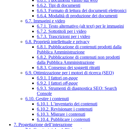
6.6.1. I documenti vanno sul web
6.6.2. Tipi di documenti
6.6.3. Formato di lettura dei documenti elettronici
6.6.4. Modalità di produzione dei documenti
6.7. Immagini e video
6.7.1. Testo alternativo (alt text) per le immagini
6.7.2. Sottotitoli per i video
6.7.3. Trascrizioni per i video
6.8. Proprietà intellettuale e privacy
6.8.1. Pubblicazione di contenuti prodotti dalla
Pubblica Amministrazione
6.8.2. Pubblicazione di contenuti non prodotti
dalla Pubblica Amministrazione
6.8.3. Consenso dei soggetti ritratti
6.9. Ottimizzazione per i motori di ricerca (SEO)
6.9.1. I fattori
on-page
6.9.2. I fattori
off-page
6.9.3. Strumenti di diagnostica SEO: Search
Console
6.10. Gestire i contenuti
6.10.1. L’inventario dei contenuti
6.10.2. Revisionare i contenuti
6.10.3. Migrare i contenuti
6.10.4. Pubblicare i contenuti
7. Progettazione dell’interazione