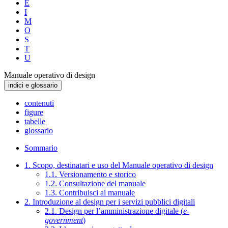
E
I
M
O
S
T
U
Manuale operativo di design
indici e glossario
contenuti
figure
tabelle
glossario
Sommario
1. Scopo, destinatari e uso del Manuale operativo di design
1.1. Versionamento e storico
1.2. Consultazione del manuale
1.3. Contribuisci al manuale
2. Introduzione al design per i servizi pubblici digitali
2.1. Design per l’amministrazione digitale (
e-
government
)