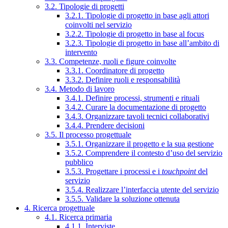
3.2. Tipologie di progetti
3.2.1. Tipologie di progetto in base agli attori
coinvolti nel servizio
3.2.2. Tipologie di progetto in base al focus
3.2.3. Tipologie di progetto in base all’ambito di
intervento
3.3. Competenze, ruoli e figure coinvolte
3.3.1. Coordinatore di progetto
3.3.2. Definire ruoli e responsabilità
3.4. Metodo di lavoro
3.4.1. Definire processi, strumenti e rituali
3.4.2. Curare la documentazione di progetto
3.4.3. Organizzare tavoli tecnici collaborativi
3.4.4. Prendere decisioni
3.5. Il processo progettuale
3.5.1. Organizzare il progetto e la sua gestione
3.5.2. Comprendere il contesto d’uso del servizio
pubblico
3.5.3. Progettare i processi e i
touchpoint
del
servizio
3.5.4. Realizzare l’interfaccia utente del servizio
3.5.5. Validare la soluzione ottenuta
4. Ricerca progettuale
4.1. Ricerca primaria
4.1.1. Interviste