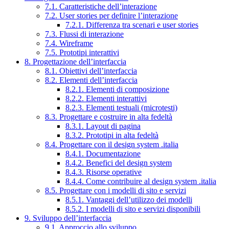
7.1. Caratteristiche dell’interazione
7.2. User stories per definire l’interazione
7.2.1. Differenza tra scenari e user stories
7.3. Flussi di interazione
7.4. Wireframe
7.5. Prototipi interattivi
8. Progettazione dell’interfaccia
8.1. Obiettivi dell’interfaccia
8.2. Elementi dell’interfaccia
8.2.1. Elementi di composizione
8.2.2. Elementi interattivi
8.2.3. Elementi testuali (microtesti)
8.3. Progettare e costruire in alta fedeltà
8.3.1. Layout di pagina
8.3.2. Prototipi in alta fedeltà
8.4. Progettare con il design system .italia
8.4.1. Documentazione
8.4.2. Benefici del design system
8.4.3. Risorse operative
8.4.4. Come contribuire al design system .italia
8.5. Progettare con i modelli di sito e servizi
8.5.1. Vantaggi dell’utilizzo dei modelli
8.5.2. I modelli di sito e servizi disponibili
9. Sviluppo dell’interfaccia
9.1. Approccio allo sviluppo