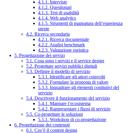
4.1.1. Interviste
4.1.2. Questionari
4.1.3. Test di usabilità
4.1.4. Web analytics
4.1.5. Strumenti di mappatura dell’esperienza
utente
4.2. Ricerca secondaria
4.2.1. Ricerca documentale
4.2.2. Analisi benchmark
4.2.3. Valutazione euristica
5. Progettazione dei servizi
5.1. Cosa sono i servizi e il service design
5.2. Progettare servizi pubblici digitali
5.3. Definire il modello di servizio
5.3.1. Identificare gli attori coinvolti
5.3.2. Formulare la proposta di valore
5.3.3. Inquadrare gli elementi costitutivi del
servizio
5.4. Descrivere il funzionamento del servizio
5.4.1. Mappare l’ecosistema
5.4.2. Rappresentare i flussi di servizio
5.5. Co-progettare le soluzioni
5.5.1. Workshop di co-progettazione
6. Progettazione dei contenuti
6.1. Cos’è il content design