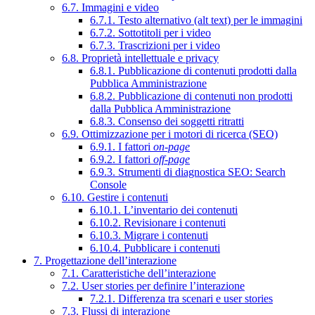
6.7. Immagini e video
6.7.1. Testo alternativo (alt text) per le immagini
6.7.2. Sottotitoli per i video
6.7.3. Trascrizioni per i video
6.8. Proprietà intellettuale e privacy
6.8.1. Pubblicazione di contenuti prodotti dalla
Pubblica Amministrazione
6.8.2. Pubblicazione di contenuti non prodotti
dalla Pubblica Amministrazione
6.8.3. Consenso dei soggetti ritratti
6.9. Ottimizzazione per i motori di ricerca (SEO)
6.9.1. I fattori
on-page
6.9.2. I fattori
off-page
6.9.3. Strumenti di diagnostica SEO: Search
Console
6.10. Gestire i contenuti
6.10.1. L’inventario dei contenuti
6.10.2. Revisionare i contenuti
6.10.3. Migrare i contenuti
6.10.4. Pubblicare i contenuti
7. Progettazione dell’interazione
7.1. Caratteristiche dell’interazione
7.2. User stories per definire l’interazione
7.2.1. Differenza tra scenari e user stories
7.3. Flussi di interazione