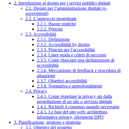
2. Introduzione al design per i servizi pubblici digitali
2.1. Design per l’amministrazione digitale (
e-
government
)
2.2. L’approccio progettuale
2.2.1. Buone pratiche
2.2.2. Principi
2.3. Accessibilità
2.3.1. Definizione
2.3.2. Accessibilità by design
2.3.3. Principi per l’accessibilità
2.3.4. Linee guida e criteri di successo
2.3.5. Come rilasciare una dichiarazione di
accessibilità
2.3.6. Meccanismo di feedback e procedura di
attuazione
2.3.7. Obiettivi accessibilità
2.3.8. Normativa e approfondimenti
2.4. Privacy
2.4.1. Come rispettare la privacy sin dalla
progettazione di un sito o servizio digitale
2.4.2. Richiedi il consenso quando necessario
2.4.3. Le basi del sito web: architettura,
informativa privacy, riferimenti DPO
3. Pianificazione, gestione e strategia
3.1. Obiettivi del progetto