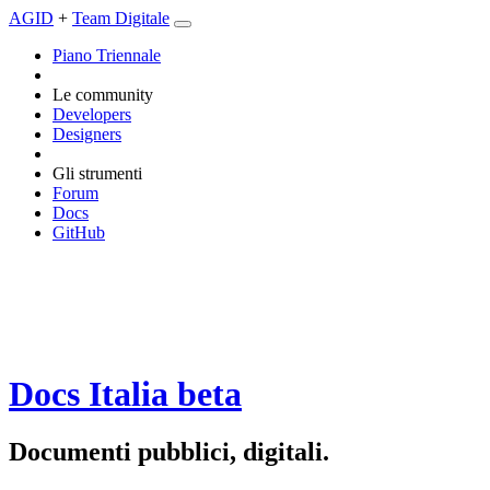
AGID
+
Team Digitale
Piano Triennale
Le community
Developers
Designers
Gli strumenti
Forum
Docs
GitHub
Docs Italia
beta
Documenti pubblici, digitali.