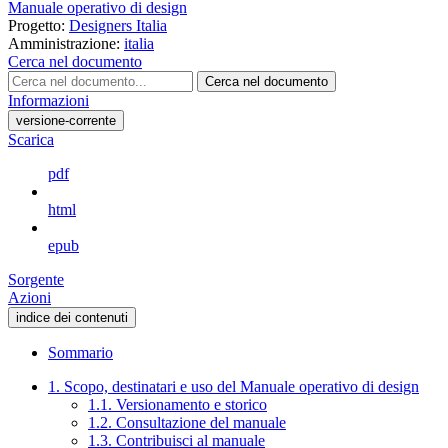
Manuale operativo di design
Progetto:
Designers Italia
Amministrazione:
italia
Cerca nel documento
Cerca nel documento
Informazioni
versione-corrente
Scarica
pdf
html
epub
Sorgente
Azioni
indice dei contenuti
Sommario
1. Scopo, destinatari e uso del Manuale operativo di design
1.1. Versionamento e storico
1.2. Consultazione del manuale
1.3. Contribuisci al manuale