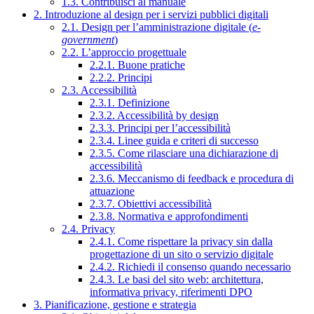
1.3. Contribuisci al manuale
2. Introduzione al design per i servizi pubblici digitali
2.1. Design per l’amministrazione digitale (
e-
government
)
2.2. L’approccio progettuale
2.2.1. Buone pratiche
2.2.2. Principi
2.3. Accessibilità
2.3.1. Definizione
2.3.2. Accessibilità by design
2.3.3. Principi per l’accessibilità
2.3.4. Linee guida e criteri di successo
2.3.5. Come rilasciare una dichiarazione di
accessibilità
2.3.6. Meccanismo di feedback e procedura di
attuazione
2.3.7. Obiettivi accessibilità
2.3.8. Normativa e approfondimenti
2.4. Privacy
2.4.1. Come rispettare la privacy sin dalla
progettazione di un sito o servizio digitale
2.4.2. Richiedi il consenso quando necessario
2.4.3. Le basi del sito web: architettura,
informativa privacy, riferimenti DPO
3. Pianificazione, gestione e strategia