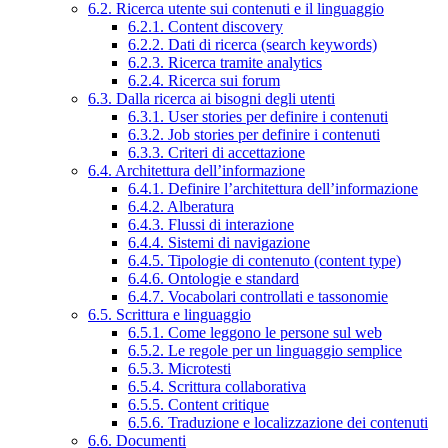
6.2. Ricerca utente sui contenuti e il linguaggio
6.2.1. Content discovery
6.2.2. Dati di ricerca (search keywords)
6.2.3. Ricerca tramite analytics
6.2.4. Ricerca sui forum
6.3. Dalla ricerca ai bisogni degli utenti
6.3.1. User stories per definire i contenuti
6.3.2. Job stories per definire i contenuti
6.3.3. Criteri di accettazione
6.4. Architettura dell’informazione
6.4.1. Definire l’architettura dell’informazione
6.4.2. Alberatura
6.4.3. Flussi di interazione
6.4.4. Sistemi di navigazione
6.4.5. Tipologie di contenuto (content type)
6.4.6. Ontologie e standard
6.4.7. Vocabolari controllati e tassonomie
6.5. Scrittura e linguaggio
6.5.1. Come leggono le persone sul web
6.5.2. Le regole per un linguaggio semplice
6.5.3. Microtesti
6.5.4. Scrittura collaborativa
6.5.5. Content critique
6.5.6. Traduzione e localizzazione dei contenuti
6.6. Documenti