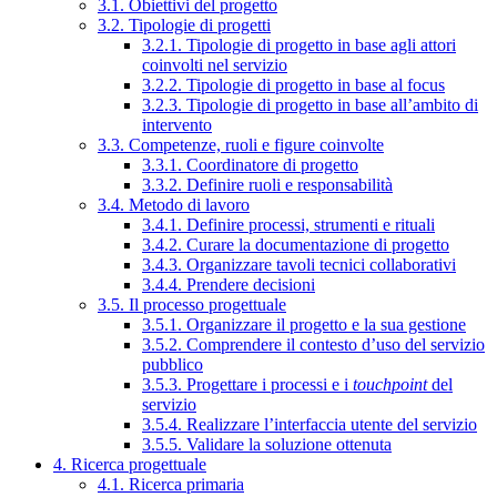
3.1. Obiettivi del progetto
3.2. Tipologie di progetti
3.2.1. Tipologie di progetto in base agli attori
coinvolti nel servizio
3.2.2. Tipologie di progetto in base al focus
3.2.3. Tipologie di progetto in base all’ambito di
intervento
3.3. Competenze, ruoli e figure coinvolte
3.3.1. Coordinatore di progetto
3.3.2. Definire ruoli e responsabilità
3.4. Metodo di lavoro
3.4.1. Definire processi, strumenti e rituali
3.4.2. Curare la documentazione di progetto
3.4.3. Organizzare tavoli tecnici collaborativi
3.4.4. Prendere decisioni
3.5. Il processo progettuale
3.5.1. Organizzare il progetto e la sua gestione
3.5.2. Comprendere il contesto d’uso del servizio
pubblico
3.5.3. Progettare i processi e i
touchpoint
del
servizio
3.5.4. Realizzare l’interfaccia utente del servizio
3.5.5. Validare la soluzione ottenuta
4. Ricerca progettuale
4.1. Ricerca primaria