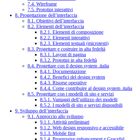
7.4. Wireframe
7.5. Prototipi interattivi
8. Progettazione dell’interfaccia
8.1. Obiettivi dell’interfaccia
8.2. Elementi dell’interfaccia
8.2.1. Elementi di composizione
8.2.2. Elementi interattivi
8.2.3. Elementi testuali (microtesti)
8.3. Progettare e costruire in alta fedeltà
8.3.1. Layout di pagina
8.3.2. Prototipi in alta fedeltà
8.4. Progettare con il design system .italia
8.4.1. Documentazione
8.4.2. Benefici del design system
8.4.3. Risorse operative
8.4.4. Come contribuire al design system .italia
8.5. Progettare con i modelli di sito e servizi
8.5.1. Vantaggi dell’utilizzo dei modelli
8.5.2. I modelli di sito e servizi disponibili
9. Sviluppo dell’interfaccia
9.1. Approccio allo sviluppo
9.1.1. Attività preliminari
9.1.2. Web design responsivo e accessibile
9.1.3. Mobile first
9.1.4. Progressive enhancement e Graceful