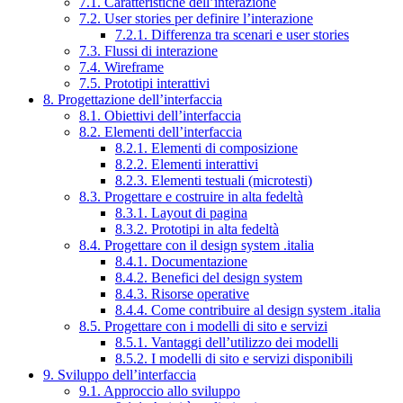
7.1. Caratteristiche dell’interazione
7.2. User stories per definire l’interazione
7.2.1. Differenza tra scenari e user stories
7.3. Flussi di interazione
7.4. Wireframe
7.5. Prototipi interattivi
8. Progettazione dell’interfaccia
8.1. Obiettivi dell’interfaccia
8.2. Elementi dell’interfaccia
8.2.1. Elementi di composizione
8.2.2. Elementi interattivi
8.2.3. Elementi testuali (microtesti)
8.3. Progettare e costruire in alta fedeltà
8.3.1. Layout di pagina
8.3.2. Prototipi in alta fedeltà
8.4. Progettare con il design system .italia
8.4.1. Documentazione
8.4.2. Benefici del design system
8.4.3. Risorse operative
8.4.4. Come contribuire al design system .italia
8.5. Progettare con i modelli di sito e servizi
8.5.1. Vantaggi dell’utilizzo dei modelli
8.5.2. I modelli di sito e servizi disponibili
9. Sviluppo dell’interfaccia
9.1. Approccio allo sviluppo