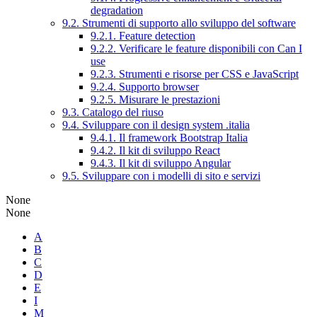
degradation
9.2. Strumenti di supporto allo sviluppo del software
9.2.1. Feature detection
9.2.2. Verificare le feature disponibili con Can I
use
9.2.3. Strumenti e risorse per CSS e JavaScript
9.2.4. Supporto browser
9.2.5. Misurare le prestazioni
9.3. Catalogo del riuso
9.4. Sviluppare con il design system .italia
9.4.1. Il framework Bootstrap Italia
9.4.2. Il kit di sviluppo React
9.4.3. Il kit di sviluppo Angular
9.5. Sviluppare con i modelli di sito e servizi
None
None
A
B
C
D
E
I
M