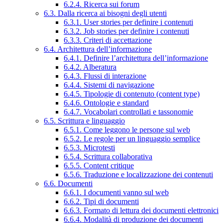
6.2.4. Ricerca sui forum
6.3. Dalla ricerca ai bisogni degli utenti
6.3.1. User stories per definire i contenuti
6.3.2. Job stories per definire i contenuti
6.3.3. Criteri di accettazione
6.4. Architettura dell’informazione
6.4.1. Definire l’architettura dell’informazione
6.4.2. Alberatura
6.4.3. Flussi di interazione
6.4.4. Sistemi di navigazione
6.4.5. Tipologie di contenuto (content type)
6.4.6. Ontologie e standard
6.4.7. Vocabolari controllati e tassonomie
6.5. Scrittura e linguaggio
6.5.1. Come leggono le persone sul web
6.5.2. Le regole per un linguaggio semplice
6.5.3. Microtesti
6.5.4. Scrittura collaborativa
6.5.5. Content critique
6.5.6. Traduzione e localizzazione dei contenuti
6.6. Documenti
6.6.1. I documenti vanno sul web
6.6.2. Tipi di documenti
6.6.3. Formato di lettura dei documenti elettronici
6.6.4. Modalità di produzione dei documenti