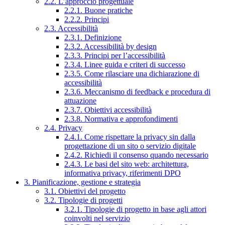
2.2. L’approccio progettuale
2.2.1. Buone pratiche
2.2.2. Principi
2.3. Accessibilità
2.3.1. Definizione
2.3.2. Accessibilità by design
2.3.3. Principi per l’accessibilità
2.3.4. Linee guida e criteri di successo
2.3.5. Come rilasciare una dichiarazione di
accessibilità
2.3.6. Meccanismo di feedback e procedura di
attuazione
2.3.7. Obiettivi accessibilità
2.3.8. Normativa e approfondimenti
2.4. Privacy
2.4.1. Come rispettare la privacy sin dalla
progettazione di un sito o servizio digitale
2.4.2. Richiedi il consenso quando necessario
2.4.3. Le basi del sito web: architettura,
informativa privacy, riferimenti DPO
3. Pianificazione, gestione e strategia
3.1. Obiettivi del progetto
3.2. Tipologie di progetti
3.2.1. Tipologie di progetto in base agli attori
coinvolti nel servizio