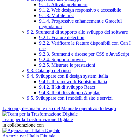
9.1.1. Attività preliminari
9.1.2. Web design responsivo e accessibile
9.1.3. Mobile first
9.1.4. Progressive enhancement e Graceful
degradation
9.2. Strumenti di supporto allo sviluppo del software
9.2.1. Feature detection
9.2.2. Verificare le feature disponibili con Can I
use
9.2.3. Strumenti e risorse per CSS e JavaScript
9.2.4. Supporto browser
9.2.5. Misurare le prestazioni
9.3. Catalogo del riuso
9.4. Sviluppare con il design system .italia
9.4.1. Il framework Bootstrap Italia
9.4.2. Il kit di sviluppo React
9.4.3. Il kit di sviluppo Angular
9.5. Sviluppare con i modelli di sito e servizi
1. Scopo, destinatari e uso del Manuale operativo di design
Team per la Trasformazione Digitale
in collaborazione con
Agenzia per l'Italia Digitale