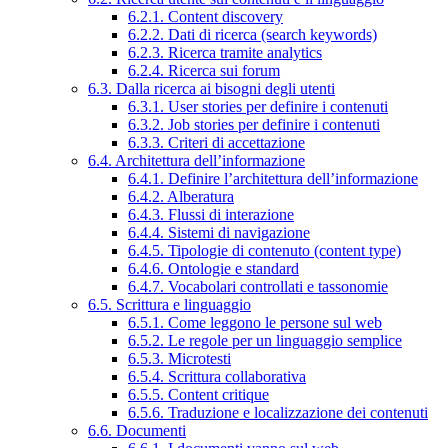
6.2.1. Content discovery
6.2.2. Dati di ricerca (search keywords)
6.2.3. Ricerca tramite analytics
6.2.4. Ricerca sui forum
6.3. Dalla ricerca ai bisogni degli utenti
6.3.1. User stories per definire i contenuti
6.3.2. Job stories per definire i contenuti
6.3.3. Criteri di accettazione
6.4. Architettura dell’informazione
6.4.1. Definire l’architettura dell’informazione
6.4.2. Alberatura
6.4.3. Flussi di interazione
6.4.4. Sistemi di navigazione
6.4.5. Tipologie di contenuto (content type)
6.4.6. Ontologie e standard
6.4.7. Vocabolari controllati e tassonomie
6.5. Scrittura e linguaggio
6.5.1. Come leggono le persone sul web
6.5.2. Le regole per un linguaggio semplice
6.5.3. Microtesti
6.5.4. Scrittura collaborativa
6.5.5. Content critique
6.5.6. Traduzione e localizzazione dei contenuti
6.6. Documenti