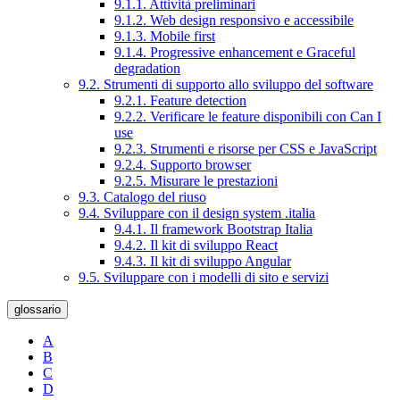
9.1.1. Attività preliminari
9.1.2. Web design responsivo e accessibile
9.1.3. Mobile first
9.1.4. Progressive enhancement e Graceful
degradation
9.2. Strumenti di supporto allo sviluppo del software
9.2.1. Feature detection
9.2.2. Verificare le feature disponibili con Can I
use
9.2.3. Strumenti e risorse per CSS e JavaScript
9.2.4. Supporto browser
9.2.5. Misurare le prestazioni
9.3. Catalogo del riuso
9.4. Sviluppare con il design system .italia
9.4.1. Il framework Bootstrap Italia
9.4.2. Il kit di sviluppo React
9.4.3. Il kit di sviluppo Angular
9.5. Sviluppare con i modelli di sito e servizi
glossario
A
B
C
D