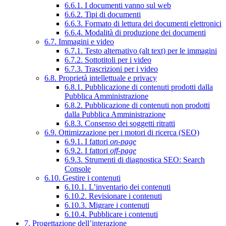
6.6.1. I documenti vanno sul web
6.6.2. Tipi di documenti
6.6.3. Formato di lettura dei documenti elettronici
6.6.4. Modalità di produzione dei documenti
6.7. Immagini e video
6.7.1. Testo alternativo (alt text) per le immagini
6.7.2. Sottotitoli per i video
6.7.3. Trascrizioni per i video
6.8. Proprietà intellettuale e privacy
6.8.1. Pubblicazione di contenuti prodotti dalla
Pubblica Amministrazione
6.8.2. Pubblicazione di contenuti non prodotti
dalla Pubblica Amministrazione
6.8.3. Consenso dei soggetti ritratti
6.9. Ottimizzazione per i motori di ricerca (SEO)
6.9.1. I fattori
on-page
6.9.2. I fattori
off-page
6.9.3. Strumenti di diagnostica SEO: Search
Console
6.10. Gestire i contenuti
6.10.1. L’inventario dei contenuti
6.10.2. Revisionare i contenuti
6.10.3. Migrare i contenuti
6.10.4. Pubblicare i contenuti
7. Progettazione dell’interazione