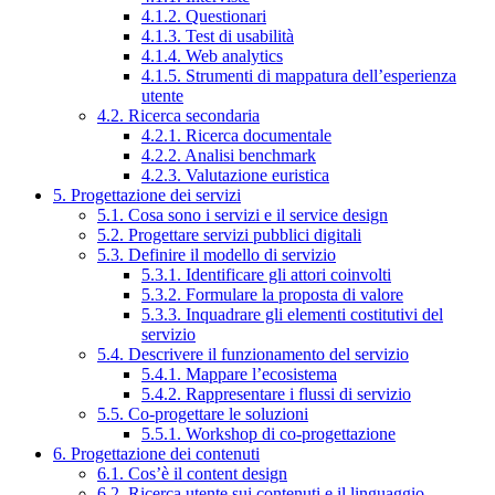
4.1.2. Questionari
4.1.3. Test di usabilità
4.1.4. Web analytics
4.1.5. Strumenti di mappatura dell’esperienza
utente
4.2. Ricerca secondaria
4.2.1. Ricerca documentale
4.2.2. Analisi benchmark
4.2.3. Valutazione euristica
5. Progettazione dei servizi
5.1. Cosa sono i servizi e il service design
5.2. Progettare servizi pubblici digitali
5.3. Definire il modello di servizio
5.3.1. Identificare gli attori coinvolti
5.3.2. Formulare la proposta di valore
5.3.3. Inquadrare gli elementi costitutivi del
servizio
5.4. Descrivere il funzionamento del servizio
5.4.1. Mappare l’ecosistema
5.4.2. Rappresentare i flussi di servizio
5.5. Co-progettare le soluzioni
5.5.1. Workshop di co-progettazione
6. Progettazione dei contenuti
6.1. Cos’è il content design
6.2. Ricerca utente sui contenuti e il linguaggio