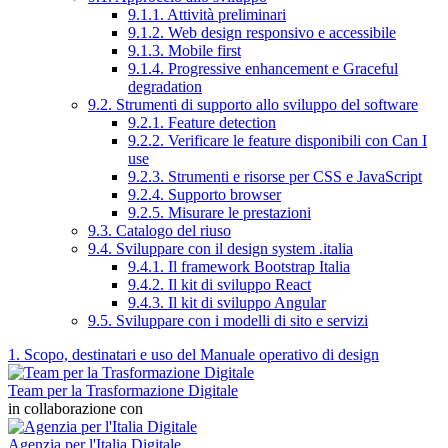
9.1.1. Attività preliminari
9.1.2. Web design responsivo e accessibile
9.1.3. Mobile first
9.1.4. Progressive enhancement e Graceful
degradation
9.2. Strumenti di supporto allo sviluppo del software
9.2.1. Feature detection
9.2.2. Verificare le feature disponibili con Can I
use
9.2.3. Strumenti e risorse per CSS e JavaScript
9.2.4. Supporto browser
9.2.5. Misurare le prestazioni
9.3. Catalogo del riuso
9.4. Sviluppare con il design system .italia
9.4.1. Il framework Bootstrap Italia
9.4.2. Il kit di sviluppo React
9.4.3. Il kit di sviluppo Angular
9.5. Sviluppare con i modelli di sito e servizi
1. Scopo, destinatari e uso del Manuale operativo di design
Team per la Trasformazione Digitale
in collaborazione con
Agenzia per l'Italia Digitale