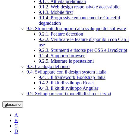
9.1.1. Attività preliminari
9.1.2. Web design responsivo e accessibile
9.1.3. Mobile first
9.1.4. Progressive enhancement e Graceful
degradation
9.2. Strumenti di supporto allo sviluppo del software
9.2.1. Feature detection
9.2.2. Verificare le feature disponibili con Can I
use
9.2.3. Strumenti e risorse per CSS e JavaScript
9.2.4. Supporto browser
9.2.5. Misurare le prestazioni
9.3. Catalogo del riuso
9.4. Sviluppare con il design system .italia
9.4.1. Il framework Bootstrap Italia
9.4.2. Il kit di sviluppo React
9.4.3. Il kit di sviluppo Angular
9.5. Sviluppare con i modelli di sito e servizi
glossario
A
B
C
D