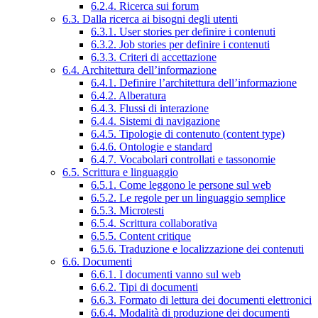
6.2.4. Ricerca sui forum
6.3. Dalla ricerca ai bisogni degli utenti
6.3.1. User stories per definire i contenuti
6.3.2. Job stories per definire i contenuti
6.3.3. Criteri di accettazione
6.4. Architettura dell’informazione
6.4.1. Definire l’architettura dell’informazione
6.4.2. Alberatura
6.4.3. Flussi di interazione
6.4.4. Sistemi di navigazione
6.4.5. Tipologie di contenuto (content type)
6.4.6. Ontologie e standard
6.4.7. Vocabolari controllati e tassonomie
6.5. Scrittura e linguaggio
6.5.1. Come leggono le persone sul web
6.5.2. Le regole per un linguaggio semplice
6.5.3. Microtesti
6.5.4. Scrittura collaborativa
6.5.5. Content critique
6.5.6. Traduzione e localizzazione dei contenuti
6.6. Documenti
6.6.1. I documenti vanno sul web
6.6.2. Tipi di documenti
6.6.3. Formato di lettura dei documenti elettronici
6.6.4. Modalità di produzione dei documenti