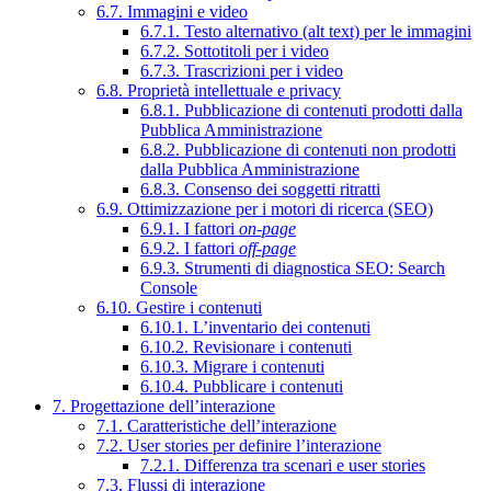
6.7. Immagini e video
6.7.1. Testo alternativo (alt text) per le immagini
6.7.2. Sottotitoli per i video
6.7.3. Trascrizioni per i video
6.8. Proprietà intellettuale e privacy
6.8.1. Pubblicazione di contenuti prodotti dalla
Pubblica Amministrazione
6.8.2. Pubblicazione di contenuti non prodotti
dalla Pubblica Amministrazione
6.8.3. Consenso dei soggetti ritratti
6.9. Ottimizzazione per i motori di ricerca (SEO)
6.9.1. I fattori
on-page
6.9.2. I fattori
off-page
6.9.3. Strumenti di diagnostica SEO: Search
Console
6.10. Gestire i contenuti
6.10.1. L’inventario dei contenuti
6.10.2. Revisionare i contenuti
6.10.3. Migrare i contenuti
6.10.4. Pubblicare i contenuti
7. Progettazione dell’interazione
7.1. Caratteristiche dell’interazione
7.2. User stories per definire l’interazione
7.2.1. Differenza tra scenari e user stories
7.3. Flussi di interazione