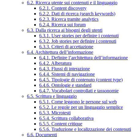
6.2. Ricerca utente sui contenuti e il linguaggio
6.2.1. Content discovery
6.2.2. Dati di ricerca (search keywords)
6.2.3. Ricerca tramite analytics
6.2.4. Ricerca sui forum
6.3. Dalla ricerca ai bisogni degli utenti
6.3.1. User stories per definire i contenuti
6.3.2. Job stories per definire i contenuti
6.3.3. Criteri di accettazione
6.4. Architettura dell’informazione
6.4.1. Definire l’architettura dell’informazione
6.4.2. Alberatura
6.4.3. Flussi di interazione
6.4.4. Sistemi di navigazione
6.4.5. Tipologie di contenuto (content type)
6.4.6. Ontologie e standard
6.4.7. Vocabolari controllati e tassonomie
6.5. Scrittura e linguaggio
6.5.1. Come leggono le persone sul web
6.5.2. Le regole per un linguaggio semplice
6.5.3. Microtesti
6.5.4. Scrittura collaborativa
6.5.5. Content critique
6.5.6. Traduzione e localizzazione dei contenuti
6.6. Documenti