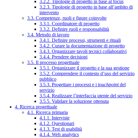
3.2.2. Tipologie di progetto in base al focus
3.2.3. Tipologie di progetto in base all’ambito di
intervento
3.3. Competenze, ruoli e figure coinvolte
3.3.1. Coordinatore di progetto
3.3.2. Definire ruoli e responsabilità
3.4. Metodo di lavoro
3.4.1. Definire processi, strumenti e rituali
3.4.2. Curare la documentazione di progetto
3.4.3. Organizzare tavoli tecnici collaborativi
3.4.4. Prendere decisioni
3.5. Il processo progettuale
3.5.1. Organizzare il progetto e la sua gestione
3.5.2. Comprendere il contesto d’uso del servizio
pubblico
3.5.3. Progettare i processi e i
touchpoint
del
servizio
3.5.4. Realizzare l’interfaccia utente del servizio
3.5.5. Validare la soluzione ottenuta
4. Ricerca progettuale
4.1. Ricerca primaria
4.1.1. Interviste
4.1.2. Questionari
4.1.3. Test di usabilità
4.1.4. Web analytics