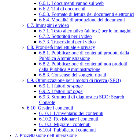
6.6.1. I documenti vanno sul web
6.6.2. Tipi di documenti
6.6.3. Formato di lettura dei documenti elettronici
6.6.4. Modalità di produzione dei documenti
6.7. Immagini e video
6.7.1. Testo alternativo (alt text) per le immagini
6.7.2. Sottotitoli per i video
6.7.3. Trascrizioni per i video
6.8. Proprietà intellettuale e privacy
6.8.1. Pubblicazione di contenuti prodotti dalla
Pubblica Amministrazione
6.8.2. Pubblicazione di contenuti non prodotti
dalla Pubblica Amministrazione
6.8.3. Consenso dei soggetti ritratti
6.9. Ottimizzazione per i motori di ricerca (SEO)
6.9.1. I fattori
on-page
6.9.2. I fattori
off-page
6.9.3. Strumenti di diagnostica SEO: Search
Console
6.10. Gestire i contenuti
6.10.1. L’inventario dei contenuti
6.10.2. Revisionare i contenuti
6.10.3. Migrare i contenuti
6.10.4. Pubblicare i contenuti
7. Progettazione dell’interazione