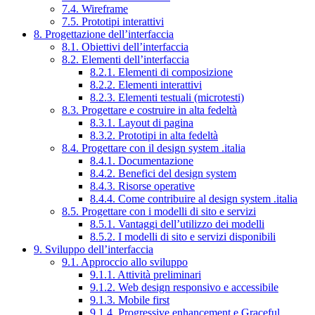
7.4. Wireframe
7.5. Prototipi interattivi
8. Progettazione dell’interfaccia
8.1. Obiettivi dell’interfaccia
8.2. Elementi dell’interfaccia
8.2.1. Elementi di composizione
8.2.2. Elementi interattivi
8.2.3. Elementi testuali (microtesti)
8.3. Progettare e costruire in alta fedeltà
8.3.1. Layout di pagina
8.3.2. Prototipi in alta fedeltà
8.4. Progettare con il design system .italia
8.4.1. Documentazione
8.4.2. Benefici del design system
8.4.3. Risorse operative
8.4.4. Come contribuire al design system .italia
8.5. Progettare con i modelli di sito e servizi
8.5.1. Vantaggi dell’utilizzo dei modelli
8.5.2. I modelli di sito e servizi disponibili
9. Sviluppo dell’interfaccia
9.1. Approccio allo sviluppo
9.1.1. Attività preliminari
9.1.2. Web design responsivo e accessibile
9.1.3. Mobile first
9.1.4. Progressive enhancement e Graceful