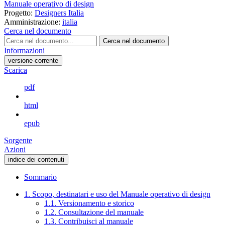
Manuale operativo di design
Progetto:
Designers Italia
Amministrazione:
italia
Cerca nel documento
Cerca nel documento
Informazioni
versione-corrente
Scarica
pdf
html
epub
Sorgente
Azioni
indice dei contenuti
Sommario
1. Scopo, destinatari e uso del Manuale operativo di design
1.1. Versionamento e storico
1.2. Consultazione del manuale
1.3. Contribuisci al manuale