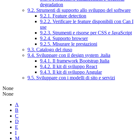
degradation
9.2. Strumenti di supporto allo sviluppo del software
9.2.1. Feature detection
9.2.2. Verificare le feature disponibili con Can I
use
9.2.3. Strumenti e risorse per CSS e JavaScript
9.2.4. Supporto browser
9.2.5. Misurare le prestazioni
9.3. Catalogo del riuso
9.4. Sviluppare con il design system .italia
9.4.1. Il framework Bootstrap Italia
9.4.2. Il kit di sviluppo React
9.4.3. Il kit di sviluppo Angular
9.5. Sviluppare con i modelli di sito e servizi
None
None
A
B
C
D
E
I
M