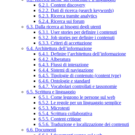
6.2.1. Content discovery
6.2.2. Dati di ricerca (search keywords)
6.2.3. Ricerca tramite analytics
6.2.4. Ricerca sui forum
6.3. Dalla ricerca ai bisogni degli utenti
6.3.1. User stories per definire i contenuti
6.3.2. Job stories per definire i contenuti
6.3.3. Criteri di accettazione
6.4. Architettura dell’informazione
6.4.1. Definire l’architettura dell’informazione
6.4.2. Alberatura
6.4.3. Flussi di interazione
6.4.4. Sistemi di navigazione
6.4.5. Tipologie di contenuto (content type)
6.4.6. Ontologie e standard
6.4.7. Vocabolari controllati e tassonomie
6.5. Scrittura e linguaggio
6.5.1. Come leggono le persone sul web
6.5.2. Le regole per un linguaggio semplice
6.5.3. Microtesti
6.5.4. Scrittura collaborativa
6.5.5. Content critique
6.5.6. Traduzione e localizzazione dei contenuti
6.6. Documenti