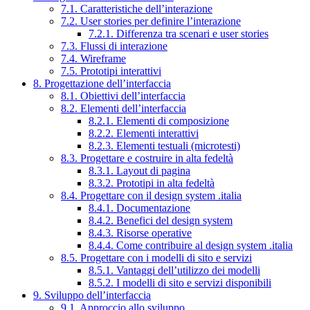
7.1. Caratteristiche dell’interazione
7.2. User stories per definire l’interazione
7.2.1. Differenza tra scenari e user stories
7.3. Flussi di interazione
7.4. Wireframe
7.5. Prototipi interattivi
8. Progettazione dell’interfaccia
8.1. Obiettivi dell’interfaccia
8.2. Elementi dell’interfaccia
8.2.1. Elementi di composizione
8.2.2. Elementi interattivi
8.2.3. Elementi testuali (microtesti)
8.3. Progettare e costruire in alta fedeltà
8.3.1. Layout di pagina
8.3.2. Prototipi in alta fedeltà
8.4. Progettare con il design system .italia
8.4.1. Documentazione
8.4.2. Benefici del design system
8.4.3. Risorse operative
8.4.4. Come contribuire al design system .italia
8.5. Progettare con i modelli di sito e servizi
8.5.1. Vantaggi dell’utilizzo dei modelli
8.5.2. I modelli di sito e servizi disponibili
9. Sviluppo dell’interfaccia
9.1. Approccio allo sviluppo