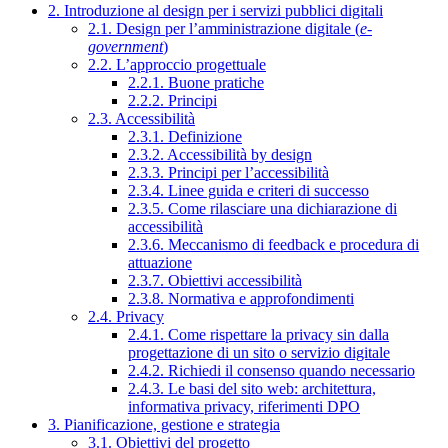
2. Introduzione al design per i servizi pubblici digitali
2.1. Design per l’amministrazione digitale (
e-
government
)
2.2. L’approccio progettuale
2.2.1. Buone pratiche
2.2.2. Principi
2.3. Accessibilità
2.3.1. Definizione
2.3.2. Accessibilità by design
2.3.3. Principi per l’accessibilità
2.3.4. Linee guida e criteri di successo
2.3.5. Come rilasciare una dichiarazione di
accessibilità
2.3.6. Meccanismo di feedback e procedura di
attuazione
2.3.7. Obiettivi accessibilità
2.3.8. Normativa e approfondimenti
2.4. Privacy
2.4.1. Come rispettare la privacy sin dalla
progettazione di un sito o servizio digitale
2.4.2. Richiedi il consenso quando necessario
2.4.3. Le basi del sito web: architettura,
informativa privacy, riferimenti DPO
3. Pianificazione, gestione e strategia
3.1. Obiettivi del progetto