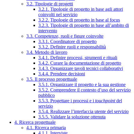
3.2. Tipologie di progetti
3.2.1. Tipologie di progetto in base agli attori
coinvolti nel servizio
3.2.2. Tipologie di progetto in base al focus
3.2.3. Tipologie di progetto in base all’ambito di
intervento
3.3. Competenze, ruoli e figure coinvolte
3.3.1. Coordinatore di progetto
3.3.2. Definire ruoli e responsabilità
3.4. Metodo di lavoro
3.4.1. Definire processi, strumenti e rituali
3.4.2. Curare la documentazione di progetto
3.4.3. Organizzare tavoli tecnici collaborativi
3.4.4. Prendere decisioni
3.5. Il processo progettuale
3.5.1. Organizzare il progetto e la sua gestione
3.5.2. Comprendere il contesto d’uso del servizio
pubblico
3.5.3. Progettare i processi e i
touchpoint
del
servizio
3.5.4. Realizzare l’interfaccia utente del servizio
3.5.5. Validare la soluzione ottenuta
4. Ricerca progettuale
4.1. Ricerca primaria
4.1.1. Interviste