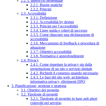
2.2. L’approccio progettuale
2.2.1. Buone pratiche
2.2.2. Principi
2.3. Accessibilità
2.3.1. Definizione
2.3.2. Accessibilità by design
2.3.3. Principi per l’accessibilità
2.3.4. Linee guida e criteri di successo
2.3.5. Come rilasciare una dichiarazione di
accessibilità
2.3.6. Meccanismo di feedback e procedura di
attuazione
2.3.7. Obiettivi accessibilità
2.3.8. Normativa e approfondimenti
2.4. Privacy
2.4.1. Come rispettare la privacy sin dalla
progettazione di un sito o servizio digitale
2.4.2. Richiedi il consenso quando necessario
2.4.3. Le basi del sito web: architettura,
informativa privacy, riferimenti DPO
3. Pianificazione, gestione e strategia
3.1. Obiettivi del progetto
3.2. Tipologie di progetti
3.2.1. Tipologie di progetto in base agli attori
coinvolti nel servizio