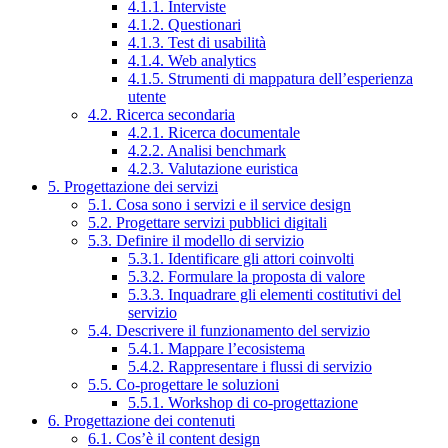
4.1.1. Interviste
4.1.2. Questionari
4.1.3. Test di usabilità
4.1.4. Web analytics
4.1.5. Strumenti di mappatura dell’esperienza
utente
4.2. Ricerca secondaria
4.2.1. Ricerca documentale
4.2.2. Analisi benchmark
4.2.3. Valutazione euristica
5. Progettazione dei servizi
5.1. Cosa sono i servizi e il service design
5.2. Progettare servizi pubblici digitali
5.3. Definire il modello di servizio
5.3.1. Identificare gli attori coinvolti
5.3.2. Formulare la proposta di valore
5.3.3. Inquadrare gli elementi costitutivi del
servizio
5.4. Descrivere il funzionamento del servizio
5.4.1. Mappare l’ecosistema
5.4.2. Rappresentare i flussi di servizio
5.5. Co-progettare le soluzioni
5.5.1. Workshop di co-progettazione
6. Progettazione dei contenuti
6.1. Cos’è il content design