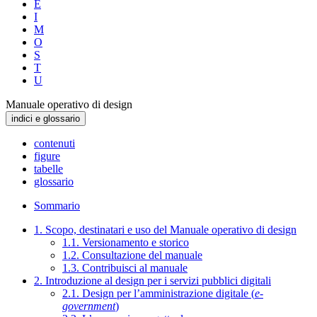
E
I
M
O
S
T
U
Manuale operativo di design
indici e glossario
contenuti
figure
tabelle
glossario
Sommario
1. Scopo, destinatari e uso del Manuale operativo di design
1.1. Versionamento e storico
1.2. Consultazione del manuale
1.3. Contribuisci al manuale
2. Introduzione al design per i servizi pubblici digitali
2.1. Design per l’amministrazione digitale (
e-
government
)