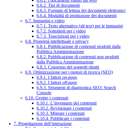
6.6.1. I documenti vanno sul web
6.6.2. Tipi di documenti
6.6.3. Formato di lettura dei documenti elettronici
6.6.4. Modalità di produzione dei documenti
6.7. Immagini e video
6.7.1. Testo alternativo (alt text) per le immagini
6.7.2. Sottotitoli per i video
6.7.3. Trascrizioni per i video
6.8. Proprietà intellettuale e privacy
6.8.1. Pubblicazione di contenuti prodotti dalla
Pubblica Amministrazione
6.8.2. Pubblicazione di contenuti non prodotti
dalla Pubblica Amministrazione
6.8.3. Consenso dei soggetti ritratti
6.9. Ottimizzazione per i motori di ricerca (SEO)
6.9.1. I fattori
on-page
6.9.2. I fattori
off-page
6.9.3. Strumenti di diagnostica SEO: Search
Console
6.10. Gestire i contenuti
6.10.1. L’inventario dei contenuti
6.10.2. Revisionare i contenuti
6.10.3. Migrare i contenuti
6.10.4. Pubblicare i contenuti
7. Progettazione dell’interazione