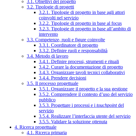
3.1. Obiettivi del progetto
3.2. Tipologie di progetti
3.2.1. Tipologie di progetto in base agli attori
coinvolti nel servizio
3.2.2. Tipologie di progetto in base al focus
3.2.3. Tipologie di progetto in base all’ambito di
intervento
3.3. Competenze, ruoli e figure coinvolte
3.3.1. Coordinatore di progetto
3.3.2. Definire ruoli e responsabilità
3.4. Metodo di lavoro
3.4.1. Definire processi, strumenti e rituali
3.4.2. Curare la documentazione di progetto
3.4.3. Organizzare tavoli tecnici collaborativi
3.4.4. Prendere decisioni
3.5. Il processo progettuale
3.5.1. Organizzare il progetto e la sua gestione
3.5.2. Comprendere il contesto d’uso del servizio
pubblico
3.5.3. Progettare i processi e i
touchpoint
del
servizio
3.5.4. Realizzare l’interfaccia utente del servizio
3.5.5. Validare la soluzione ottenuta
4. Ricerca progettuale
4.1. Ricerca primaria