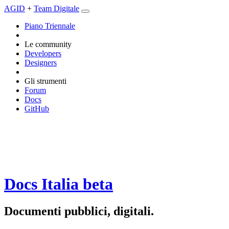
AGID
+
Team Digitale
Piano Triennale
Le community
Developers
Designers
Gli strumenti
Forum
Docs
GitHub
Docs Italia
beta
Documenti pubblici, digitali.