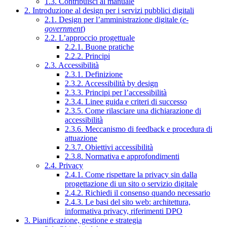
1.3. Contribuisci al manuale
2. Introduzione al design per i servizi pubblici digitali
2.1. Design per l’amministrazione digitale (
e-
government
)
2.2. L’approccio progettuale
2.2.1. Buone pratiche
2.2.2. Principi
2.3. Accessibilità
2.3.1. Definizione
2.3.2. Accessibilità by design
2.3.3. Principi per l’accessibilità
2.3.4. Linee guida e criteri di successo
2.3.5. Come rilasciare una dichiarazione di
accessibilità
2.3.6. Meccanismo di feedback e procedura di
attuazione
2.3.7. Obiettivi accessibilità
2.3.8. Normativa e approfondimenti
2.4. Privacy
2.4.1. Come rispettare la privacy sin dalla
progettazione di un sito o servizio digitale
2.4.2. Richiedi il consenso quando necessario
2.4.3. Le basi del sito web: architettura,
informativa privacy, riferimenti DPO
3. Pianificazione, gestione e strategia