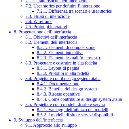
7.1. Caratteristiche dell’interazione
7.2. User stories per definire l’interazione
7.2.1. Differenza tra scenari e user stories
7.3. Flussi di interazione
7.4. Wireframe
7.5. Prototipi interattivi
8. Progettazione dell’interfaccia
8.1. Obiettivi dell’interfaccia
8.2. Elementi dell’interfaccia
8.2.1. Elementi di composizione
8.2.2. Elementi interattivi
8.2.3. Elementi testuali (microtesti)
8.3. Progettare e costruire in alta fedeltà
8.3.1. Layout di pagina
8.3.2. Prototipi in alta fedeltà
8.4. Progettare con il design system .italia
8.4.1. Documentazione
8.4.2. Benefici del design system
8.4.3. Risorse operative
8.4.4. Come contribuire al design system .italia
8.5. Progettare con i modelli di sito e servizi
8.5.1. Vantaggi dell’utilizzo dei modelli
8.5.2. I modelli di sito e servizi disponibili
9. Sviluppo dell’interfaccia
9.1. Approccio allo sviluppo