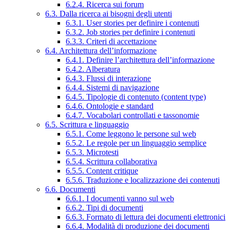
6.2.4. Ricerca sui forum
6.3. Dalla ricerca ai bisogni degli utenti
6.3.1. User stories per definire i contenuti
6.3.2. Job stories per definire i contenuti
6.3.3. Criteri di accettazione
6.4. Architettura dell’informazione
6.4.1. Definire l’architettura dell’informazione
6.4.2. Alberatura
6.4.3. Flussi di interazione
6.4.4. Sistemi di navigazione
6.4.5. Tipologie di contenuto (content type)
6.4.6. Ontologie e standard
6.4.7. Vocabolari controllati e tassonomie
6.5. Scrittura e linguaggio
6.5.1. Come leggono le persone sul web
6.5.2. Le regole per un linguaggio semplice
6.5.3. Microtesti
6.5.4. Scrittura collaborativa
6.5.5. Content critique
6.5.6. Traduzione e localizzazione dei contenuti
6.6. Documenti
6.6.1. I documenti vanno sul web
6.6.2. Tipi di documenti
6.6.3. Formato di lettura dei documenti elettronici
6.6.4. Modalità di produzione dei documenti