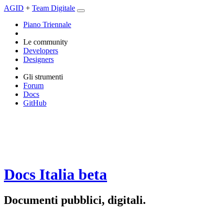
AGID
+
Team Digitale
Piano Triennale
Le community
Developers
Designers
Gli strumenti
Forum
Docs
GitHub
Docs Italia
beta
Documenti pubblici, digitali.