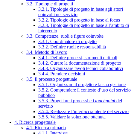
3.2. Tipologie di progetti
3.2.1. Tipologie di progetto in base agli attori
coinvolti nel servizio
3.2.2. Tipologie di progetto in base al focus
3.2.3. Tipologie di progetto in base all’ambito di
intervento
3.3. Competenze, ruoli e figure coinvolte
3.3.1. Coordinatore di progetto
3.3.2. Definire ruoli e responsabilità
3.4. Metodo di lavoro
3.4.1. Definire processi, strumenti e rituali
3.4.2. Curare la documentazione di progetto
3.4.3. Organizzare tavoli tecnici collaborativi
3.4.4. Prendere decisioni
3.5. Il processo progettuale
3.5.1. Organizzare il progetto e la sua gestione
3.5.2. Comprendere il contesto d’uso del servizio
pubblico
3.5.3. Progettare i processi e i
touchpoint
del
servizio
3.5.4. Realizzare l’interfaccia utente del servizio
3.5.5. Validare la soluzione ottenuta
4. Ricerca progettuale
4.1. Ricerca primaria
4.1.1. Interviste