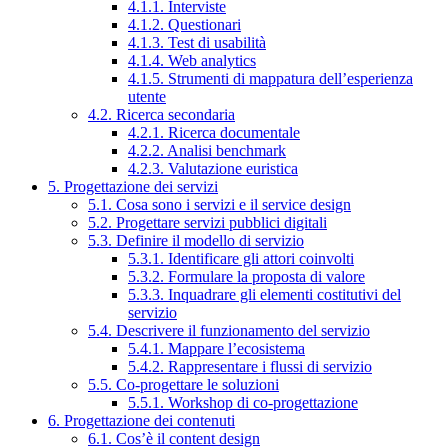
4.1.1. Interviste
4.1.2. Questionari
4.1.3. Test di usabilità
4.1.4. Web analytics
4.1.5. Strumenti di mappatura dell’esperienza
utente
4.2. Ricerca secondaria
4.2.1. Ricerca documentale
4.2.2. Analisi benchmark
4.2.3. Valutazione euristica
5. Progettazione dei servizi
5.1. Cosa sono i servizi e il service design
5.2. Progettare servizi pubblici digitali
5.3. Definire il modello di servizio
5.3.1. Identificare gli attori coinvolti
5.3.2. Formulare la proposta di valore
5.3.3. Inquadrare gli elementi costitutivi del
servizio
5.4. Descrivere il funzionamento del servizio
5.4.1. Mappare l’ecosistema
5.4.2. Rappresentare i flussi di servizio
5.5. Co-progettare le soluzioni
5.5.1. Workshop di co-progettazione
6. Progettazione dei contenuti
6.1. Cos’è il content design