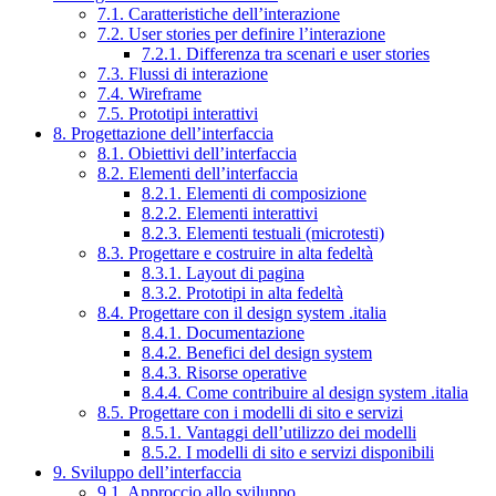
7.1. Caratteristiche dell’interazione
7.2. User stories per definire l’interazione
7.2.1. Differenza tra scenari e user stories
7.3. Flussi di interazione
7.4. Wireframe
7.5. Prototipi interattivi
8. Progettazione dell’interfaccia
8.1. Obiettivi dell’interfaccia
8.2. Elementi dell’interfaccia
8.2.1. Elementi di composizione
8.2.2. Elementi interattivi
8.2.3. Elementi testuali (microtesti)
8.3. Progettare e costruire in alta fedeltà
8.3.1. Layout di pagina
8.3.2. Prototipi in alta fedeltà
8.4. Progettare con il design system .italia
8.4.1. Documentazione
8.4.2. Benefici del design system
8.4.3. Risorse operative
8.4.4. Come contribuire al design system .italia
8.5. Progettare con i modelli di sito e servizi
8.5.1. Vantaggi dell’utilizzo dei modelli
8.5.2. I modelli di sito e servizi disponibili
9. Sviluppo dell’interfaccia
9.1. Approccio allo sviluppo