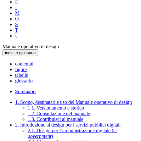
E
I
M
O
S
T
U
Manuale operativo di design
indici e glossario
contenuti
figure
tabelle
glossario
Sommario
1. Scopo, destinatari e uso del Manuale operativo di design
1.1. Versionamento e storico
1.2. Consultazione del manuale
1.3. Contribuisci al manuale
2. Introduzione al design per i servizi pubblici digitali
2.1. Design per l’amministrazione digitale (
e-
government
)