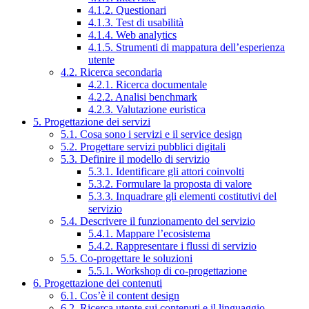
4.1.2. Questionari
4.1.3. Test di usabilità
4.1.4. Web analytics
4.1.5. Strumenti di mappatura dell’esperienza
utente
4.2. Ricerca secondaria
4.2.1. Ricerca documentale
4.2.2. Analisi benchmark
4.2.3. Valutazione euristica
5. Progettazione dei servizi
5.1. Cosa sono i servizi e il service design
5.2. Progettare servizi pubblici digitali
5.3. Definire il modello di servizio
5.3.1. Identificare gli attori coinvolti
5.3.2. Formulare la proposta di valore
5.3.3. Inquadrare gli elementi costitutivi del
servizio
5.4. Descrivere il funzionamento del servizio
5.4.1. Mappare l’ecosistema
5.4.2. Rappresentare i flussi di servizio
5.5. Co-progettare le soluzioni
5.5.1. Workshop di co-progettazione
6. Progettazione dei contenuti
6.1. Cos’è il content design
6.2. Ricerca utente sui contenuti e il linguaggio