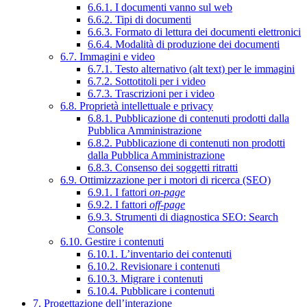
6.6.1. I documenti vanno sul web
6.6.2. Tipi di documenti
6.6.3. Formato di lettura dei documenti elettronici
6.6.4. Modalità di produzione dei documenti
6.7. Immagini e video
6.7.1. Testo alternativo (alt text) per le immagini
6.7.2. Sottotitoli per i video
6.7.3. Trascrizioni per i video
6.8. Proprietà intellettuale e privacy
6.8.1. Pubblicazione di contenuti prodotti dalla
Pubblica Amministrazione
6.8.2. Pubblicazione di contenuti non prodotti
dalla Pubblica Amministrazione
6.8.3. Consenso dei soggetti ritratti
6.9. Ottimizzazione per i motori di ricerca (SEO)
6.9.1. I fattori
on-page
6.9.2. I fattori
off-page
6.9.3. Strumenti di diagnostica SEO: Search
Console
6.10. Gestire i contenuti
6.10.1. L’inventario dei contenuti
6.10.2. Revisionare i contenuti
6.10.3. Migrare i contenuti
6.10.4. Pubblicare i contenuti
7. Progettazione dell’interazione