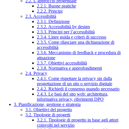
2.2. L’approccio progettuale
2.2.1. Buone pratiche
2.2.2. Principi
2.3. Accessibilità
2.3.1. Definizione
2.3.2. Accessibilità by design
2.3.3. Principi per l’accessibilità
2.3.4. Linee guida e criteri di successo
2.3.5. Come rilasciare una dichiarazione di
accessibilità
2.3.6. Meccanismo di feedback e procedura di
attuazione
2.3.7. Obiettivi accessibilità
2.3.8. Normativa e approfondimenti
2.4. Privacy
2.4.1. Come rispettare la privacy sin dalla
progettazione di un sito o servizio digitale
2.4.2. Richiedi il consenso quando necessario
2.4.3. Le basi del sito web: architettura,
informativa privacy, riferimenti DPO
3. Pianificazione, gestione e strategia
3.1. Obiettivi del progetto
3.2. Tipologie di progetti
3.2.1. Tipologie di progetto in base agli attori
coinvolti nel servizio