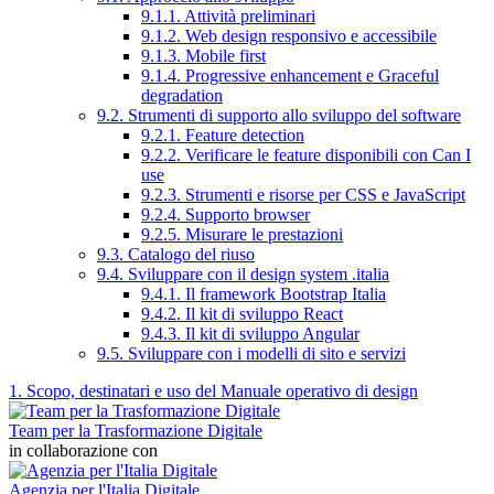
9.1.1. Attività preliminari
9.1.2. Web design responsivo e accessibile
9.1.3. Mobile first
9.1.4. Progressive enhancement e Graceful
degradation
9.2. Strumenti di supporto allo sviluppo del software
9.2.1. Feature detection
9.2.2. Verificare le feature disponibili con Can I
use
9.2.3. Strumenti e risorse per CSS e JavaScript
9.2.4. Supporto browser
9.2.5. Misurare le prestazioni
9.3. Catalogo del riuso
9.4. Sviluppare con il design system .italia
9.4.1. Il framework Bootstrap Italia
9.4.2. Il kit di sviluppo React
9.4.3. Il kit di sviluppo Angular
9.5. Sviluppare con i modelli di sito e servizi
1. Scopo, destinatari e uso del Manuale operativo di design
Team per la Trasformazione Digitale
in collaborazione con
Agenzia per l'Italia Digitale