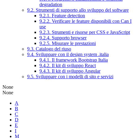
degradation
9.2. Strumenti di supporto allo sviluppo del software
9.2.1. Feature detection
9.2.2. Verificare le feature disponibili con Can I
use
9.2.3. Strumenti e risorse per CSS e JavaScript
9.2.4. Supporto browser
9.2.5. Misurare le prestazioni
9.3. Catalogo del riuso
9.4. Sviluppare con il design system .italia
9.4.1. Il framework Bootstrap Italia
9.4.2. Il kit di sviluppo React
9.4.3. Il kit di sviluppo Angular
9.5. Sviluppare con i modelli di sito e servizi
None
None
A
B
C
D
E
I
M