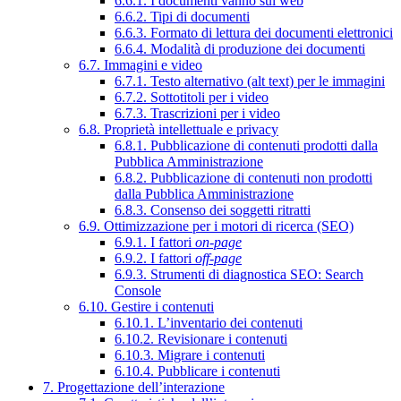
6.6.1. I documenti vanno sul web
6.6.2. Tipi di documenti
6.6.3. Formato di lettura dei documenti elettronici
6.6.4. Modalità di produzione dei documenti
6.7. Immagini e video
6.7.1. Testo alternativo (alt text) per le immagini
6.7.2. Sottotitoli per i video
6.7.3. Trascrizioni per i video
6.8. Proprietà intellettuale e privacy
6.8.1. Pubblicazione di contenuti prodotti dalla
Pubblica Amministrazione
6.8.2. Pubblicazione di contenuti non prodotti
dalla Pubblica Amministrazione
6.8.3. Consenso dei soggetti ritratti
6.9. Ottimizzazione per i motori di ricerca (SEO)
6.9.1. I fattori
on-page
6.9.2. I fattori
off-page
6.9.3. Strumenti di diagnostica SEO: Search
Console
6.10. Gestire i contenuti
6.10.1. L’inventario dei contenuti
6.10.2. Revisionare i contenuti
6.10.3. Migrare i contenuti
6.10.4. Pubblicare i contenuti
7. Progettazione dell’interazione