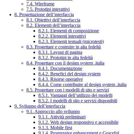
7.4. Wireframe
7.5. Prototipi interattivi
8. Progettazione dell’interfaccia
8.1. Obiettivi dell’interfaccia
8.2. Elementi dell’interfaccia
8.2.1. Elementi di composizione
8.2.2. Elementi interattivi
8.2.3. Elementi testuali (microtesti)
8.3. Progettare e costruire in alta fedeltà
8.3.1. Layout di pagina
8.3.2. Prototipi in alta fedeltà
8.4. Progettare con il design system .italia
8.4.1. Documentazione
8.4.2. Benefici del design system
8.4.3. Risorse operative
8.4.4. Come contribuire al design system .italia
8.5. Progettare con i modelli di sito e servizi
8.5.1. Vantaggi dell’utilizzo dei modelli
8.5.2. I modelli di sito e servizi disponibili
9. Sviluppo dell’interfaccia
9.1. Approccio allo sviluppo
9.1.1. Attività preliminari
9.1.2. Web design responsivo e accessibile
9.1.3. Mobile first
9.1.4. Progressive enhancement e Graceful