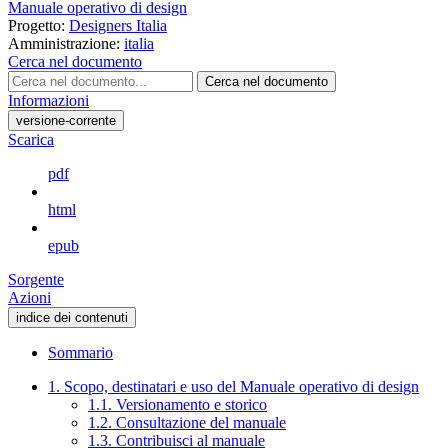
Manuale operativo di design
Progetto:
Designers Italia
Amministrazione:
italia
Cerca nel documento
Cerca nel documento
Informazioni
versione-corrente
Scarica
pdf
html
epub
Sorgente
Azioni
indice dei contenuti
Sommario
1. Scopo, destinatari e uso del Manuale operativo di design
1.1. Versionamento e storico
1.2. Consultazione del manuale
1.3. Contribuisci al manuale