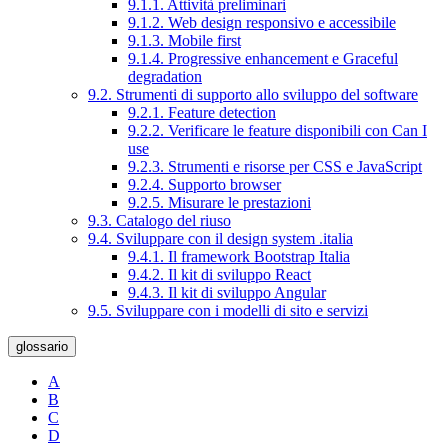
9.1.1. Attività preliminari
9.1.2. Web design responsivo e accessibile
9.1.3. Mobile first
9.1.4. Progressive enhancement e Graceful
degradation
9.2. Strumenti di supporto allo sviluppo del software
9.2.1. Feature detection
9.2.2. Verificare le feature disponibili con Can I
use
9.2.3. Strumenti e risorse per CSS e JavaScript
9.2.4. Supporto browser
9.2.5. Misurare le prestazioni
9.3. Catalogo del riuso
9.4. Sviluppare con il design system .italia
9.4.1. Il framework Bootstrap Italia
9.4.2. Il kit di sviluppo React
9.4.3. Il kit di sviluppo Angular
9.5. Sviluppare con i modelli di sito e servizi
glossario
A
B
C
D