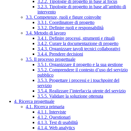
3.2.2. Tipologie di progetto in base al focus
3.2.3. Tipologie di progetto in base all’ambito di
intervento
3.3. Competenze, ruoli e figure coinvolte
3.3.1. Coordinatore di progetto
3.3.2. Definire ruoli e responsabilità
3.4. Metodo di lavoro
3.4.1. Definire processi, strumenti e rituali
3.4.2. Curare la documentazione di progetto
3.4.3. Organizzare tavoli tecnici collaborativi
3.4.4. Prendere decisioni
3.5. Il processo progettuale
3.5.1. Organizzare il progetto e la sua gestione
3.5.2. Comprendere il contesto d’uso del servizio
pubblico
3.5.3. Progettare i processi e i
touchpoint
del
servizio
3.5.4. Realizzare l’interfaccia utente del servizio
3.5.5. Validare la soluzione ottenuta
4. Ricerca progettuale
4.1. Ricerca primaria
4.1.1. Interviste
4.1.2. Questionari
4.1.3. Test di usabilità
4.1.4. Web analytics