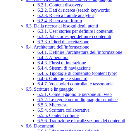
6.2.1. Content discovery
6.2.2. Dati di ricerca (search keywords)
6.2.3. Ricerca tramite analytics
6.2.4. Ricerca sui forum
6.3. Dalla ricerca ai bisogni degli utenti
6.3.1. User stories per definire i contenuti
6.3.2. Job stories per definire i contenuti
6.3.3. Criteri di accettazione
6.4. Architettura dell’informazione
6.4.1. Definire l’architettura dell’informazione
6.4.2. Alberatura
6.4.3. Flussi di interazione
6.4.4. Sistemi di navigazione
6.4.5. Tipologie di contenuto (content type)
6.4.6. Ontologie e standard
6.4.7. Vocabolari controllati e tassonomie
6.5. Scrittura e linguaggio
6.5.1. Come leggono le persone sul web
6.5.2. Le regole per un linguaggio semplice
6.5.3. Microtesti
6.5.4. Scrittura collaborativa
6.5.5. Content critique
6.5.6. Traduzione e localizzazione dei contenuti
6.6. Documenti