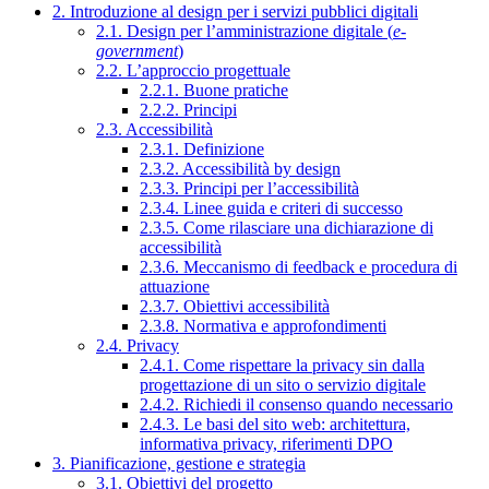
2. Introduzione al design per i servizi pubblici digitali
2.1. Design per l’amministrazione digitale (
e-
government
)
2.2. L’approccio progettuale
2.2.1. Buone pratiche
2.2.2. Principi
2.3. Accessibilità
2.3.1. Definizione
2.3.2. Accessibilità by design
2.3.3. Principi per l’accessibilità
2.3.4. Linee guida e criteri di successo
2.3.5. Come rilasciare una dichiarazione di
accessibilità
2.3.6. Meccanismo di feedback e procedura di
attuazione
2.3.7. Obiettivi accessibilità
2.3.8. Normativa e approfondimenti
2.4. Privacy
2.4.1. Come rispettare la privacy sin dalla
progettazione di un sito o servizio digitale
2.4.2. Richiedi il consenso quando necessario
2.4.3. Le basi del sito web: architettura,
informativa privacy, riferimenti DPO
3. Pianificazione, gestione e strategia
3.1. Obiettivi del progetto