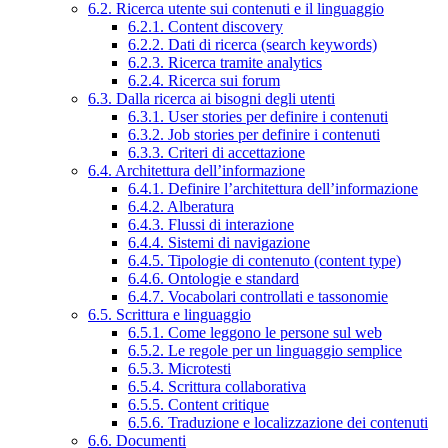
6.2. Ricerca utente sui contenuti e il linguaggio
6.2.1. Content discovery
6.2.2. Dati di ricerca (search keywords)
6.2.3. Ricerca tramite analytics
6.2.4. Ricerca sui forum
6.3. Dalla ricerca ai bisogni degli utenti
6.3.1. User stories per definire i contenuti
6.3.2. Job stories per definire i contenuti
6.3.3. Criteri di accettazione
6.4. Architettura dell’informazione
6.4.1. Definire l’architettura dell’informazione
6.4.2. Alberatura
6.4.3. Flussi di interazione
6.4.4. Sistemi di navigazione
6.4.5. Tipologie di contenuto (content type)
6.4.6. Ontologie e standard
6.4.7. Vocabolari controllati e tassonomie
6.5. Scrittura e linguaggio
6.5.1. Come leggono le persone sul web
6.5.2. Le regole per un linguaggio semplice
6.5.3. Microtesti
6.5.4. Scrittura collaborativa
6.5.5. Content critique
6.5.6. Traduzione e localizzazione dei contenuti
6.6. Documenti