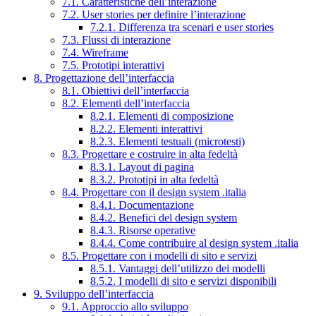
7.1. Caratteristiche dell’interazione
7.2. User stories per definire l’interazione
7.2.1. Differenza tra scenari e user stories
7.3. Flussi di interazione
7.4. Wireframe
7.5. Prototipi interattivi
8. Progettazione dell’interfaccia
8.1. Obiettivi dell’interfaccia
8.2. Elementi dell’interfaccia
8.2.1. Elementi di composizione
8.2.2. Elementi interattivi
8.2.3. Elementi testuali (microtesti)
8.3. Progettare e costruire in alta fedeltà
8.3.1. Layout di pagina
8.3.2. Prototipi in alta fedeltà
8.4. Progettare con il design system .italia
8.4.1. Documentazione
8.4.2. Benefici del design system
8.4.3. Risorse operative
8.4.4. Come contribuire al design system .italia
8.5. Progettare con i modelli di sito e servizi
8.5.1. Vantaggi dell’utilizzo dei modelli
8.5.2. I modelli di sito e servizi disponibili
9. Sviluppo dell’interfaccia
9.1. Approccio allo sviluppo