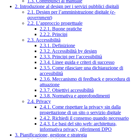
1.3. Contribuisci al manuale
2. Introduzione al design per i servizi pubblici digitali
2.1. Design per l’amministrazione digitale (
e-
government
)
2.2. L’approccio progettuale
2.2.1. Buone pratiche
2.2.2. Principi
2.3. Accessibilità
2.3.1. Definizione
2.3.2. Accessibilità by design
2.3.3. Principi per l’accessibilità
2.3.4. Linee guida e criteri di successo
2.3.5. Come rilasciare una dichiarazione di
accessibilità
2.3.6. Meccanismo di feedback e procedura di
attuazione
2.3.7. Obiettivi accessibilità
2.3.8. Normativa e approfondimenti
2.4. Privacy
2.4.1. Come rispettare la privacy sin dalla
progettazione di un sito o servizio digitale
2.4.2. Richiedi il consenso quando necessario
2.4.3. Le basi del sito web: architettura,
informativa privacy, riferimenti DPO
3. Pianificazione, gestione e strategia