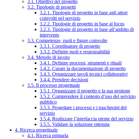
3.1. Obiettivi del progetto
3.2. Tipologie di progetti
3.2.1. Tipologie di progetto in base agli attori
coinvolti nel servizio
3.2.2. Tipologie di progetto in base al focus
3.2.3. Tipologie di progetto in base all’ambito di
intervento
3.3. Competenze, ruoli e figure coinvolte
3.3.1. Coordinatore di progetto
3.3.2. Definire ruoli e responsabilità
3.4. Metodo di lavoro
3.4.1. Definire processi, strumenti e rituali
3.4.2. Curare la documentazione di progetto
3.4.3. Organizzare tavoli tecnici collaborativi
3.4.4. Prendere decisioni
3.5. Il processo progettuale
3.5.1. Organizzare il progetto e la sua gestione
3.5.2. Comprendere il contesto d’uso del servizio
pubblico
3.5.3. Progettare i processi e i
touchpoint
del
servizio
3.5.4. Realizzare l’interfaccia utente del servizio
3.5.5. Validare la soluzione ottenuta
4. Ricerca progettuale
4.1. Ricerca primaria