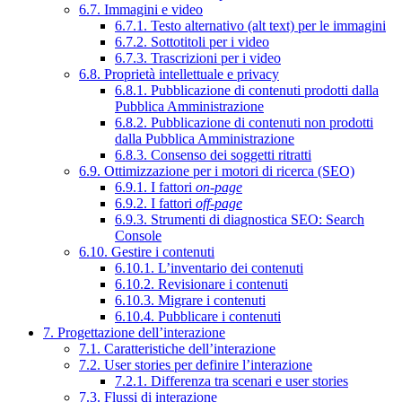
6.7. Immagini e video
6.7.1. Testo alternativo (alt text) per le immagini
6.7.2. Sottotitoli per i video
6.7.3. Trascrizioni per i video
6.8. Proprietà intellettuale e privacy
6.8.1. Pubblicazione di contenuti prodotti dalla
Pubblica Amministrazione
6.8.2. Pubblicazione di contenuti non prodotti
dalla Pubblica Amministrazione
6.8.3. Consenso dei soggetti ritratti
6.9. Ottimizzazione per i motori di ricerca (SEO)
6.9.1. I fattori
on-page
6.9.2. I fattori
off-page
6.9.3. Strumenti di diagnostica SEO: Search
Console
6.10. Gestire i contenuti
6.10.1. L’inventario dei contenuti
6.10.2. Revisionare i contenuti
6.10.3. Migrare i contenuti
6.10.4. Pubblicare i contenuti
7. Progettazione dell’interazione
7.1. Caratteristiche dell’interazione
7.2. User stories per definire l’interazione
7.2.1. Differenza tra scenari e user stories
7.3. Flussi di interazione