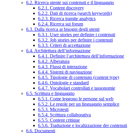
6.2. Ricerca utente sui contenuti e il linguaggio
6.2.1. Content discovery
6.2.2. Dati di ricerca (search keywords)
6.2.3. Ricerca tramite analytics
6.2.4. Ricerca sui forum
6.3. Dalla ricerca ai bisogni degli utenti
6.3.1. User stories per definire i contenuti
6.3.2. Job stories per definire i contenuti
6.3.3. Criteri di accettazione
6.4. Architettura dell’informazione
6.4.1. Definire l’architettura dell’informazione
6.4.2. Alberatura
6.4.3. Flussi di interazione
6.4.4. Sistemi di navigazione
6.4.5. Tipologie di contenuto (content type)
6.4.6. Ontologie e standard
6.4.7. Vocabolari controllati e tassonomie
6.5. Scrittura e linguaggio
6.5.1. Come leggono le persone sul web
6.5.2. Le regole per un linguaggio semplice
6.5.3. Microtesti
6.5.4. Scrittura collaborativa
6.5.5. Content critique
6.5.6. Traduzione e localizzazione dei contenuti
6.6. Documenti