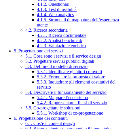
4.1.2. Questionari
4.1.3. Test di usabilità
4.1.4. Web analytics
4.1.5. Strumenti di mappatura dell’esperienza
utente
4.2. Ricerca secondaria
4.2.1. Ricerca documentale
4.2.2. Analisi benchmark
4.2.3. Valutazione euristica
5. Progettazione dei servizi
5.1. Cosa sono i servizi e il service design
5.2. Progettare servizi pubblici digitali
5.3. Definire il modello di servizio
5.3.1. Identificare gli attori coinvolti
5.3.2. Formulare la proposta di valore
5.3.3. Inquadrare gli elementi costitutivi del
servizio
5.4. Descrivere il funzionamento del servizio
5.4.1. Mappare l’ecosistema
5.4.2. Rappresentare i flussi di servizio
5.5. Co-progettare le soluzioni
5.5.1. Workshop di co-progettazione
6. Progettazione dei contenuti
6.1. Cos’è il content design
6.2. Ricerca utente sui contenuti e il linguaggio