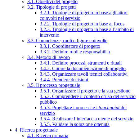
3.1. Obiettivi del progetto
3.2. Tipologie di progetti
3.2.1. Tipologie di progetto in base agli attori
coinvolti nel servizio
3.2.2. Tipologie di progetto in base al focus
3.2.3. Tipologie di progetto in base all’ambito di
intervento
3.3. Competenze, ruoli e figure coinvolte
3.3.1. Coordinatore di progetto
3.3.2. Definire ruoli e responsabilità
3.4. Metodo di lavoro
3.4.1. Definire processi, strumenti e rituali
3.4.2. Curare la documentazione di progetto
3.4.3. Organizzare tavoli tecnici collaborativi
3.4.4. Prendere decisioni
3.5. Il processo progettuale
3.5.1. Organizzare il progetto e la sua gestione
3.5.2. Comprendere il contesto d’uso del servizio
pubblico
3.5.3. Progettare i processi e i
touchpoint
del
servizio
3.5.4. Realizzare l’interfaccia utente del servizio
3.5.5. Validare la soluzione ottenuta
4. Ricerca progettuale
4.1. Ricerca primaria