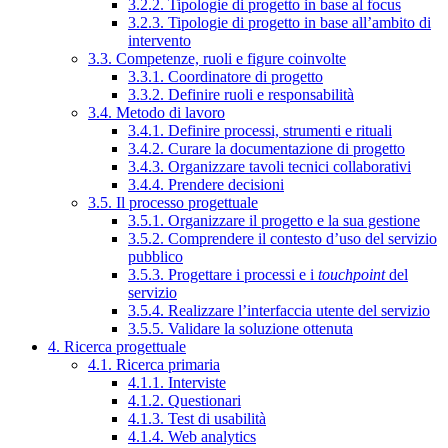
3.2.2. Tipologie di progetto in base al focus
3.2.3. Tipologie di progetto in base all’ambito di
intervento
3.3. Competenze, ruoli e figure coinvolte
3.3.1. Coordinatore di progetto
3.3.2. Definire ruoli e responsabilità
3.4. Metodo di lavoro
3.4.1. Definire processi, strumenti e rituali
3.4.2. Curare la documentazione di progetto
3.4.3. Organizzare tavoli tecnici collaborativi
3.4.4. Prendere decisioni
3.5. Il processo progettuale
3.5.1. Organizzare il progetto e la sua gestione
3.5.2. Comprendere il contesto d’uso del servizio
pubblico
3.5.3. Progettare i processi e i
touchpoint
del
servizio
3.5.4. Realizzare l’interfaccia utente del servizio
3.5.5. Validare la soluzione ottenuta
4. Ricerca progettuale
4.1. Ricerca primaria
4.1.1. Interviste
4.1.2. Questionari
4.1.3. Test di usabilità
4.1.4. Web analytics