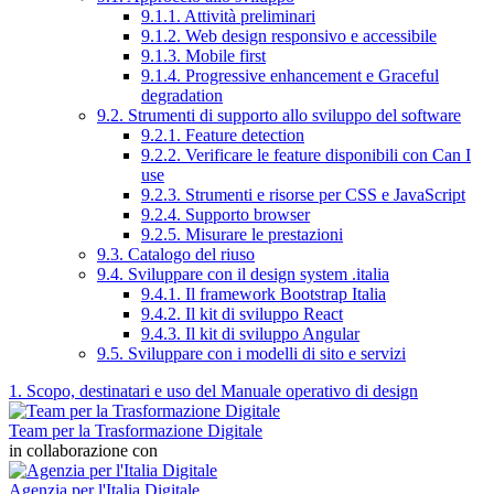
9.1.1. Attività preliminari
9.1.2. Web design responsivo e accessibile
9.1.3. Mobile first
9.1.4. Progressive enhancement e Graceful
degradation
9.2. Strumenti di supporto allo sviluppo del software
9.2.1. Feature detection
9.2.2. Verificare le feature disponibili con Can I
use
9.2.3. Strumenti e risorse per CSS e JavaScript
9.2.4. Supporto browser
9.2.5. Misurare le prestazioni
9.3. Catalogo del riuso
9.4. Sviluppare con il design system .italia
9.4.1. Il framework Bootstrap Italia
9.4.2. Il kit di sviluppo React
9.4.3. Il kit di sviluppo Angular
9.5. Sviluppare con i modelli di sito e servizi
1. Scopo, destinatari e uso del Manuale operativo di design
Team per la Trasformazione Digitale
in collaborazione con
Agenzia per l'Italia Digitale