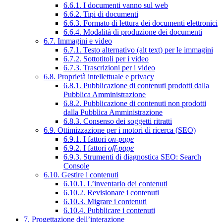
6.6.1. I documenti vanno sul web
6.6.2. Tipi di documenti
6.6.3. Formato di lettura dei documenti elettronici
6.6.4. Modalità di produzione dei documenti
6.7. Immagini e video
6.7.1. Testo alternativo (alt text) per le immagini
6.7.2. Sottotitoli per i video
6.7.3. Trascrizioni per i video
6.8. Proprietà intellettuale e privacy
6.8.1. Pubblicazione di contenuti prodotti dalla
Pubblica Amministrazione
6.8.2. Pubblicazione di contenuti non prodotti
dalla Pubblica Amministrazione
6.8.3. Consenso dei soggetti ritratti
6.9. Ottimizzazione per i motori di ricerca (SEO)
6.9.1. I fattori
on-page
6.9.2. I fattori
off-page
6.9.3. Strumenti di diagnostica SEO: Search
Console
6.10. Gestire i contenuti
6.10.1. L’inventario dei contenuti
6.10.2. Revisionare i contenuti
6.10.3. Migrare i contenuti
6.10.4. Pubblicare i contenuti
7. Progettazione dell’interazione