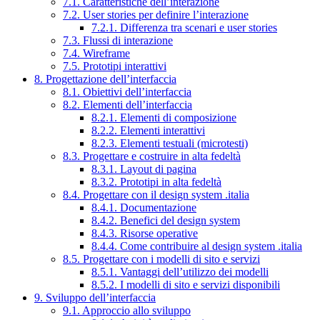
7.1. Caratteristiche dell’interazione
7.2. User stories per definire l’interazione
7.2.1. Differenza tra scenari e user stories
7.3. Flussi di interazione
7.4. Wireframe
7.5. Prototipi interattivi
8. Progettazione dell’interfaccia
8.1. Obiettivi dell’interfaccia
8.2. Elementi dell’interfaccia
8.2.1. Elementi di composizione
8.2.2. Elementi interattivi
8.2.3. Elementi testuali (microtesti)
8.3. Progettare e costruire in alta fedeltà
8.3.1. Layout di pagina
8.3.2. Prototipi in alta fedeltà
8.4. Progettare con il design system .italia
8.4.1. Documentazione
8.4.2. Benefici del design system
8.4.3. Risorse operative
8.4.4. Come contribuire al design system .italia
8.5. Progettare con i modelli di sito e servizi
8.5.1. Vantaggi dell’utilizzo dei modelli
8.5.2. I modelli di sito e servizi disponibili
9. Sviluppo dell’interfaccia
9.1. Approccio allo sviluppo