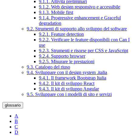
9.1.1. Attività preliminari
9.1.2. Web design responsivo e accessibile
9.1.3. Mobile first
9.1.4. Progressive enhancement e Graceful
degradation
9.2. Strumenti di supporto allo sviluppo del software
9.2.1. Feature detection
9.2.2. Verificare le feature disponibili con Can I
use
9.2.3. Strumenti e risorse per CSS e JavaScript
9.2.4. Supporto browser
9.2.5. Misurare le prestazioni
9.3. Catalogo del riuso
9.4. Sviluppare con il design system .italia
9.4.1. Il framework Bootstrap Italia
9.4.2. Il kit di sviluppo React
9.4.3. Il kit di sviluppo Angular
9.5. Sviluppare con i modelli di sito e servizi
glossario
A
B
C
D