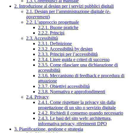
1.3. Contribuisci al manuale
2. Introduzione al design per i servizi pubblici digitali
2.1. Design per l’amministrazione digitale (
e-
government
)
2.2. L’approccio progettuale
2.2.1. Buone pratiche
2.2.2. Principi
2.3. Accessibilità
2.3.1. Definizione
2.3.2. Accessibilità by design
2.3.3. Principi per l’accessibilità
2.3.4. Linee guida e criteri di successo
2.3.5. Come rilasciare una dichiarazione di
accessibilità
2.3.6. Meccanismo di feedback e procedura di
attuazione
2.3.7. Obiettivi accessibilità
2.3.8. Normativa e approfondimenti
2.4. Privacy
2.4.1. Come rispettare la privacy sin dalla
progettazione di un sito o servizio digitale
2.4.2. Richiedi il consenso quando necessario
2.4.3. Le basi del sito web: architettura,
informativa privacy, riferimenti DPO
3. Pianificazione, gestione e strategia