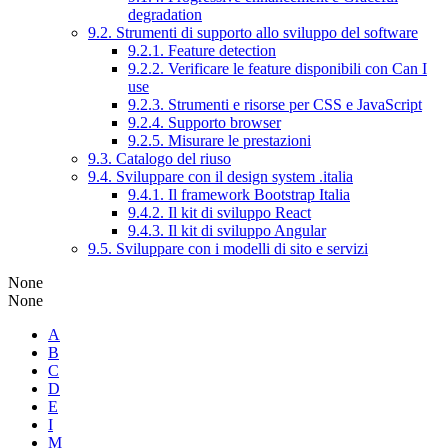
degradation
9.2. Strumenti di supporto allo sviluppo del software
9.2.1. Feature detection
9.2.2. Verificare le feature disponibili con Can I
use
9.2.3. Strumenti e risorse per CSS e JavaScript
9.2.4. Supporto browser
9.2.5. Misurare le prestazioni
9.3. Catalogo del riuso
9.4. Sviluppare con il design system .italia
9.4.1. Il framework Bootstrap Italia
9.4.2. Il kit di sviluppo React
9.4.3. Il kit di sviluppo Angular
9.5. Sviluppare con i modelli di sito e servizi
None
None
A
B
C
D
E
I
M