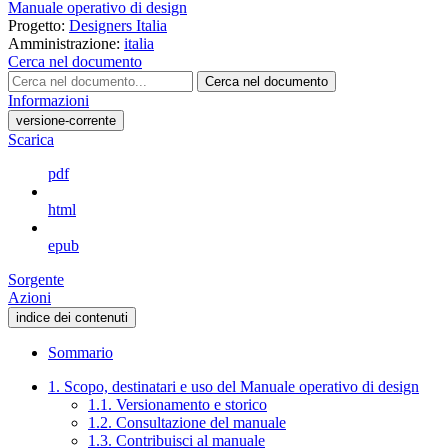
Manuale operativo di design
Progetto:
Designers Italia
Amministrazione:
italia
Cerca nel documento
Cerca nel documento
Informazioni
versione-corrente
Scarica
pdf
html
epub
Sorgente
Azioni
indice dei contenuti
Sommario
1. Scopo, destinatari e uso del Manuale operativo di design
1.1. Versionamento e storico
1.2. Consultazione del manuale
1.3. Contribuisci al manuale