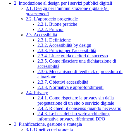
2. Introduzione al design per i servizi pubblici digitali
2.1. Design per l’amministrazione digitale (
e-
government
)
2.2. L’approccio progettuale
2.2.1. Buone pratiche
2.2.2. Principi
2.3. Accessibilità
2.3.1. Definizione
2.3.2. Accessibilità by design
2.3.3. Principi per l’accessibilità
2.3.4. Linee guida e criteri di successo
2.3.5. Come rilasciare una dichiarazione di
accessibilità
2.3.6. Meccanismo di feedback e procedura di
attuazione
2.3.7. Obiettivi accessibilità
2.3.8. Normativa e approfondimenti
2.4. Privacy
2.4.1. Come rispettare la privacy sin dalla
progettazione di un sito o servizio digitale
2.4.2. Richiedi il consenso quando necessario
2.4.3. Le basi del sito web: architettura,
informativa privacy, riferimenti DPO
3. Pianificazione, gestione e strategia
3.1. Obiettivi del progetto