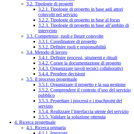
3.2. Tipologie di progetti
3.2.1. Tipologie di progetto in base agli attori
coinvolti nel servizio
3.2.2. Tipologie di progetto in base al focus
3.2.3. Tipologie di progetto in base all’ambito di
intervento
3.3. Competenze, ruoli e figure coinvolte
3.3.1. Coordinatore di progetto
3.3.2. Definire ruoli e responsabilità
3.4. Metodo di lavoro
3.4.1. Definire processi, strumenti e rituali
3.4.2. Curare la documentazione di progetto
3.4.3. Organizzare tavoli tecnici collaborativi
3.4.4. Prendere decisioni
3.5. Il processo progettuale
3.5.1. Organizzare il progetto e la sua gestione
3.5.2. Comprendere il contesto d’uso del servizio
pubblico
3.5.3. Progettare i processi e i
touchpoint
del
servizio
3.5.4. Realizzare l’interfaccia utente del servizio
3.5.5. Validare la soluzione ottenuta
4. Ricerca progettuale
4.1. Ricerca primaria
4.1.1. Interviste