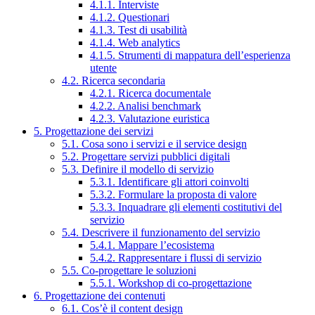
4.1.1. Interviste
4.1.2. Questionari
4.1.3. Test di usabilità
4.1.4. Web analytics
4.1.5. Strumenti di mappatura dell’esperienza
utente
4.2. Ricerca secondaria
4.2.1. Ricerca documentale
4.2.2. Analisi benchmark
4.2.3. Valutazione euristica
5. Progettazione dei servizi
5.1. Cosa sono i servizi e il service design
5.2. Progettare servizi pubblici digitali
5.3. Definire il modello di servizio
5.3.1. Identificare gli attori coinvolti
5.3.2. Formulare la proposta di valore
5.3.3. Inquadrare gli elementi costitutivi del
servizio
5.4. Descrivere il funzionamento del servizio
5.4.1. Mappare l’ecosistema
5.4.2. Rappresentare i flussi di servizio
5.5. Co-progettare le soluzioni
5.5.1. Workshop di co-progettazione
6. Progettazione dei contenuti
6.1. Cos’è il content design