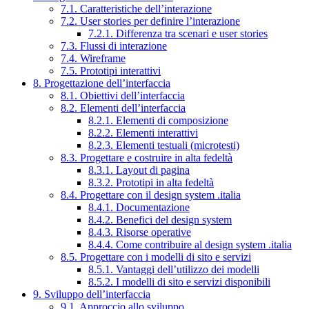
7.1. Caratteristiche dell’interazione
7.2. User stories per definire l’interazione
7.2.1. Differenza tra scenari e user stories
7.3. Flussi di interazione
7.4. Wireframe
7.5. Prototipi interattivi
8. Progettazione dell’interfaccia
8.1. Obiettivi dell’interfaccia
8.2. Elementi dell’interfaccia
8.2.1. Elementi di composizione
8.2.2. Elementi interattivi
8.2.3. Elementi testuali (microtesti)
8.3. Progettare e costruire in alta fedeltà
8.3.1. Layout di pagina
8.3.2. Prototipi in alta fedeltà
8.4. Progettare con il design system .italia
8.4.1. Documentazione
8.4.2. Benefici del design system
8.4.3. Risorse operative
8.4.4. Come contribuire al design system .italia
8.5. Progettare con i modelli di sito e servizi
8.5.1. Vantaggi dell’utilizzo dei modelli
8.5.2. I modelli di sito e servizi disponibili
9. Sviluppo dell’interfaccia
9.1. Approccio allo sviluppo