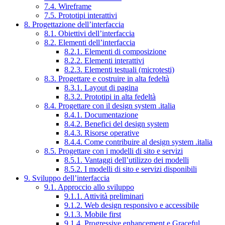
7.4. Wireframe
7.5. Prototipi interattivi
8. Progettazione dell’interfaccia
8.1. Obiettivi dell’interfaccia
8.2. Elementi dell’interfaccia
8.2.1. Elementi di composizione
8.2.2. Elementi interattivi
8.2.3. Elementi testuali (microtesti)
8.3. Progettare e costruire in alta fedeltà
8.3.1. Layout di pagina
8.3.2. Prototipi in alta fedeltà
8.4. Progettare con il design system .italia
8.4.1. Documentazione
8.4.2. Benefici del design system
8.4.3. Risorse operative
8.4.4. Come contribuire al design system .italia
8.5. Progettare con i modelli di sito e servizi
8.5.1. Vantaggi dell’utilizzo dei modelli
8.5.2. I modelli di sito e servizi disponibili
9. Sviluppo dell’interfaccia
9.1. Approccio allo sviluppo
9.1.1. Attività preliminari
9.1.2. Web design responsivo e accessibile
9.1.3. Mobile first
9.1.4. Progressive enhancement e Graceful