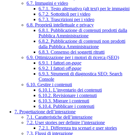
6.7. Immagini e video
6.7.1. Testo alternativo (alt text) per le immagini
6.7.2. Sottotitoli per i video
6.7.3. Trascrizioni per i video
6.8. Proprietà intellettuale e privacy
6.8.1. Pubblicazione di contenuti prodotti dalla
Pubblica Amministrazione
6.8.2. Pubblicazione di contenuti non prodotti
dalla Pubblica Amministrazione
6.8.3. Consenso dei soggetti ritratti
6.9. Ottimizzazione per i motori di ricerca (SEO)
6.9.1. I fattori
on-page
6.9.2. I fattori
off-page
6.9.3. Strumenti di diagnostica SEO: Search
Console
6.10. Gestire i contenuti
6.10.1. L’inventario dei contenuti
6.10.2. Revisionare i contenuti
6.10.3. Migrare i contenuti
6.10.4. Pubblicare i contenuti
7. Progettazione dell’interazione
7.1. Caratteristiche dell’interazione
7.2. User stories per definire l’interazione
7.2.1. Differenza tra scenari e user stories
7.3. Flussi di interazione