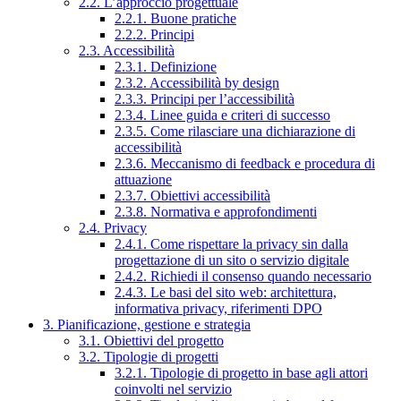
2.2. L’approccio progettuale
2.2.1. Buone pratiche
2.2.2. Principi
2.3. Accessibilità
2.3.1. Definizione
2.3.2. Accessibilità by design
2.3.3. Principi per l’accessibilità
2.3.4. Linee guida e criteri di successo
2.3.5. Come rilasciare una dichiarazione di
accessibilità
2.3.6. Meccanismo di feedback e procedura di
attuazione
2.3.7. Obiettivi accessibilità
2.3.8. Normativa e approfondimenti
2.4. Privacy
2.4.1. Come rispettare la privacy sin dalla
progettazione di un sito o servizio digitale
2.4.2. Richiedi il consenso quando necessario
2.4.3. Le basi del sito web: architettura,
informativa privacy, riferimenti DPO
3. Pianificazione, gestione e strategia
3.1. Obiettivi del progetto
3.2. Tipologie di progetti
3.2.1. Tipologie di progetto in base agli attori
coinvolti nel servizio