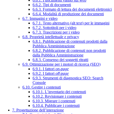
6.6.1. I documenti vanno sul web
6.6.2. Tipi di documenti
6.6.3. Formato di lettura dei documenti elettronici
6.6.4. Modalità di produzione dei documenti
6.7. Immagini e video
6.7.1. Testo alternativo (alt text) per le immagini
6.7.2. Sottotitoli per i video
6.7.3. Trascrizioni per i video
6.8. Proprietà intellettuale e privacy
6.8.1. Pubblicazione di contenuti prodotti dalla
Pubblica Amministrazione
6.8.2. Pubblicazione di contenuti non prodotti
dalla Pubblica Amministrazione
6.8.3. Consenso dei soggetti ritratti
6.9. Ottimizzazione per i motori di ricerca (SEO)
6.9.1. I fattori
on-page
6.9.2. I fattori
off-page
6.9.3. Strumenti di diagnostica SEO: Search
Console
6.10. Gestire i contenuti
6.10.1. L’inventario dei contenuti
6.10.2. Revisionare i contenuti
6.10.3. Migrare i contenuti
6.10.4. Pubblicare i contenuti
7. Progettazione dell’interazione