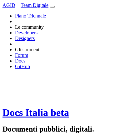
AGID
+
Team Digitale
Piano Triennale
Le community
Developers
Designers
Gli strumenti
Forum
Docs
GitHub
Docs Italia
beta
Documenti pubblici, digitali.