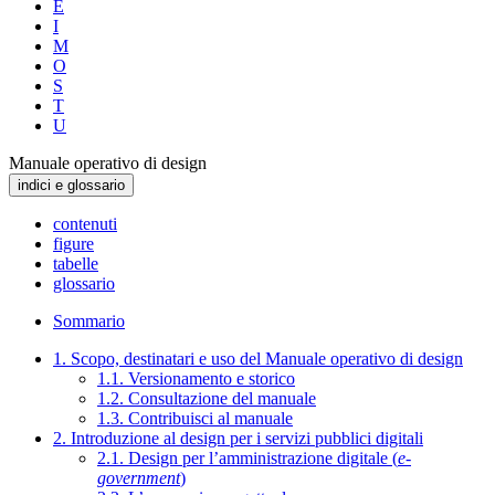
E
I
M
O
S
T
U
Manuale operativo di design
indici e glossario
contenuti
figure
tabelle
glossario
Sommario
1. Scopo, destinatari e uso del Manuale operativo di design
1.1. Versionamento e storico
1.2. Consultazione del manuale
1.3. Contribuisci al manuale
2. Introduzione al design per i servizi pubblici digitali
2.1. Design per l’amministrazione digitale (
e-
government
)