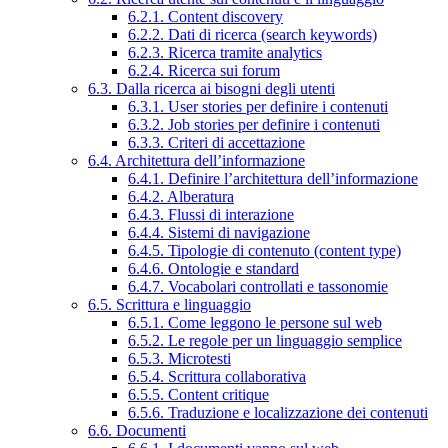
6.2.1. Content discovery
6.2.2. Dati di ricerca (search keywords)
6.2.3. Ricerca tramite analytics
6.2.4. Ricerca sui forum
6.3. Dalla ricerca ai bisogni degli utenti
6.3.1. User stories per definire i contenuti
6.3.2. Job stories per definire i contenuti
6.3.3. Criteri di accettazione
6.4. Architettura dell’informazione
6.4.1. Definire l’architettura dell’informazione
6.4.2. Alberatura
6.4.3. Flussi di interazione
6.4.4. Sistemi di navigazione
6.4.5. Tipologie di contenuto (content type)
6.4.6. Ontologie e standard
6.4.7. Vocabolari controllati e tassonomie
6.5. Scrittura e linguaggio
6.5.1. Come leggono le persone sul web
6.5.2. Le regole per un linguaggio semplice
6.5.3. Microtesti
6.5.4. Scrittura collaborativa
6.5.5. Content critique
6.5.6. Traduzione e localizzazione dei contenuti
6.6. Documenti