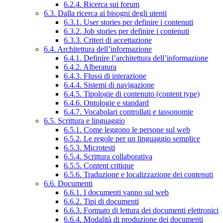
6.2.4. Ricerca sui forum
6.3. Dalla ricerca ai bisogni degli utenti
6.3.1. User stories per definire i contenuti
6.3.2. Job stories per definire i contenuti
6.3.3. Criteri di accettazione
6.4. Architettura dell’informazione
6.4.1. Definire l’architettura dell’informazione
6.4.2. Alberatura
6.4.3. Flussi di interazione
6.4.4. Sistemi di navigazione
6.4.5. Tipologie di contenuto (content type)
6.4.6. Ontologie e standard
6.4.7. Vocabolari controllati e tassonomie
6.5. Scrittura e linguaggio
6.5.1. Come leggono le persone sul web
6.5.2. Le regole per un linguaggio semplice
6.5.3. Microtesti
6.5.4. Scrittura collaborativa
6.5.5. Content critique
6.5.6. Traduzione e localizzazione dei contenuti
6.6. Documenti
6.6.1. I documenti vanno sul web
6.6.2. Tipi di documenti
6.6.3. Formato di lettura dei documenti elettronici
6.6.4. Modalità di produzione dei documenti