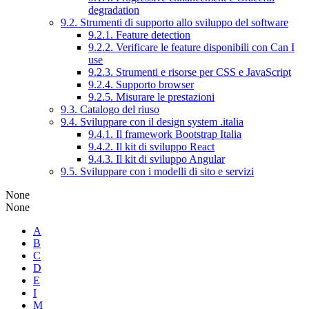
degradation
9.2. Strumenti di supporto allo sviluppo del software
9.2.1. Feature detection
9.2.2. Verificare le feature disponibili con Can I
use
9.2.3. Strumenti e risorse per CSS e JavaScript
9.2.4. Supporto browser
9.2.5. Misurare le prestazioni
9.3. Catalogo del riuso
9.4. Sviluppare con il design system .italia
9.4.1. Il framework Bootstrap Italia
9.4.2. Il kit di sviluppo React
9.4.3. Il kit di sviluppo Angular
9.5. Sviluppare con i modelli di sito e servizi
None
None
A
B
C
D
E
I
M