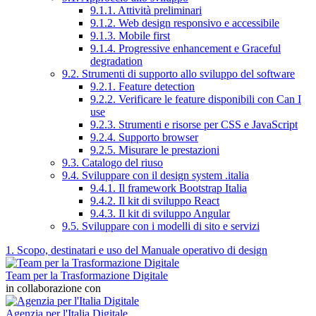
9.1.1. Attività preliminari
9.1.2. Web design responsivo e accessibile
9.1.3. Mobile first
9.1.4. Progressive enhancement e Graceful
degradation
9.2. Strumenti di supporto allo sviluppo del software
9.2.1. Feature detection
9.2.2. Verificare le feature disponibili con Can I
use
9.2.3. Strumenti e risorse per CSS e JavaScript
9.2.4. Supporto browser
9.2.5. Misurare le prestazioni
9.3. Catalogo del riuso
9.4. Sviluppare con il design system .italia
9.4.1. Il framework Bootstrap Italia
9.4.2. Il kit di sviluppo React
9.4.3. Il kit di sviluppo Angular
9.5. Sviluppare con i modelli di sito e servizi
1. Scopo, destinatari e uso del Manuale operativo di design
Team per la Trasformazione Digitale
in collaborazione con
Agenzia per l'Italia Digitale