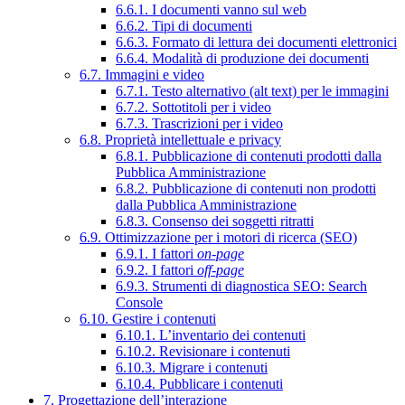
6.6.1. I documenti vanno sul web
6.6.2. Tipi di documenti
6.6.3. Formato di lettura dei documenti elettronici
6.6.4. Modalità di produzione dei documenti
6.7. Immagini e video
6.7.1. Testo alternativo (alt text) per le immagini
6.7.2. Sottotitoli per i video
6.7.3. Trascrizioni per i video
6.8. Proprietà intellettuale e privacy
6.8.1. Pubblicazione di contenuti prodotti dalla
Pubblica Amministrazione
6.8.2. Pubblicazione di contenuti non prodotti
dalla Pubblica Amministrazione
6.8.3. Consenso dei soggetti ritratti
6.9. Ottimizzazione per i motori di ricerca (SEO)
6.9.1. I fattori
on-page
6.9.2. I fattori
off-page
6.9.3. Strumenti di diagnostica SEO: Search
Console
6.10. Gestire i contenuti
6.10.1. L’inventario dei contenuti
6.10.2. Revisionare i contenuti
6.10.3. Migrare i contenuti
6.10.4. Pubblicare i contenuti
7. Progettazione dell’interazione