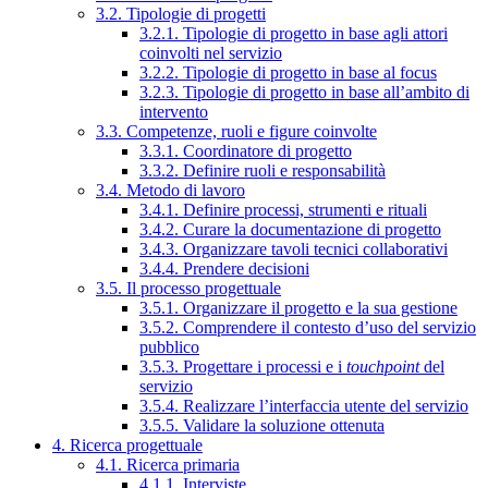
3.2. Tipologie di progetti
3.2.1. Tipologie di progetto in base agli attori
coinvolti nel servizio
3.2.2. Tipologie di progetto in base al focus
3.2.3. Tipologie di progetto in base all’ambito di
intervento
3.3. Competenze, ruoli e figure coinvolte
3.3.1. Coordinatore di progetto
3.3.2. Definire ruoli e responsabilità
3.4. Metodo di lavoro
3.4.1. Definire processi, strumenti e rituali
3.4.2. Curare la documentazione di progetto
3.4.3. Organizzare tavoli tecnici collaborativi
3.4.4. Prendere decisioni
3.5. Il processo progettuale
3.5.1. Organizzare il progetto e la sua gestione
3.5.2. Comprendere il contesto d’uso del servizio
pubblico
3.5.3. Progettare i processi e i
touchpoint
del
servizio
3.5.4. Realizzare l’interfaccia utente del servizio
3.5.5. Validare la soluzione ottenuta
4. Ricerca progettuale
4.1. Ricerca primaria
4.1.1. Interviste