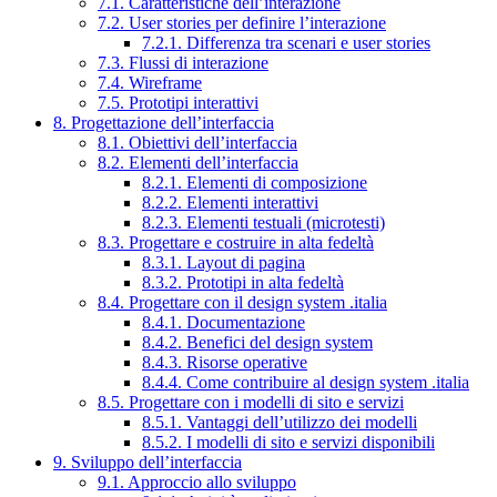
7.1. Caratteristiche dell’interazione
7.2. User stories per definire l’interazione
7.2.1. Differenza tra scenari e user stories
7.3. Flussi di interazione
7.4. Wireframe
7.5. Prototipi interattivi
8. Progettazione dell’interfaccia
8.1. Obiettivi dell’interfaccia
8.2. Elementi dell’interfaccia
8.2.1. Elementi di composizione
8.2.2. Elementi interattivi
8.2.3. Elementi testuali (microtesti)
8.3. Progettare e costruire in alta fedeltà
8.3.1. Layout di pagina
8.3.2. Prototipi in alta fedeltà
8.4. Progettare con il design system .italia
8.4.1. Documentazione
8.4.2. Benefici del design system
8.4.3. Risorse operative
8.4.4. Come contribuire al design system .italia
8.5. Progettare con i modelli di sito e servizi
8.5.1. Vantaggi dell’utilizzo dei modelli
8.5.2. I modelli di sito e servizi disponibili
9. Sviluppo dell’interfaccia
9.1. Approccio allo sviluppo