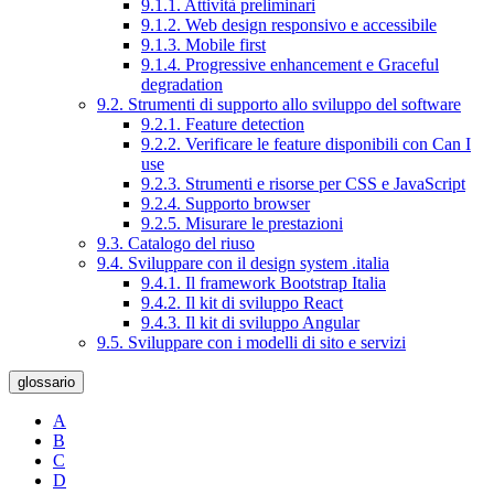
9.1.1. Attività preliminari
9.1.2. Web design responsivo e accessibile
9.1.3. Mobile first
9.1.4. Progressive enhancement e Graceful
degradation
9.2. Strumenti di supporto allo sviluppo del software
9.2.1. Feature detection
9.2.2. Verificare le feature disponibili con Can I
use
9.2.3. Strumenti e risorse per CSS e JavaScript
9.2.4. Supporto browser
9.2.5. Misurare le prestazioni
9.3. Catalogo del riuso
9.4. Sviluppare con il design system .italia
9.4.1. Il framework Bootstrap Italia
9.4.2. Il kit di sviluppo React
9.4.3. Il kit di sviluppo Angular
9.5. Sviluppare con i modelli di sito e servizi
glossario
A
B
C
D