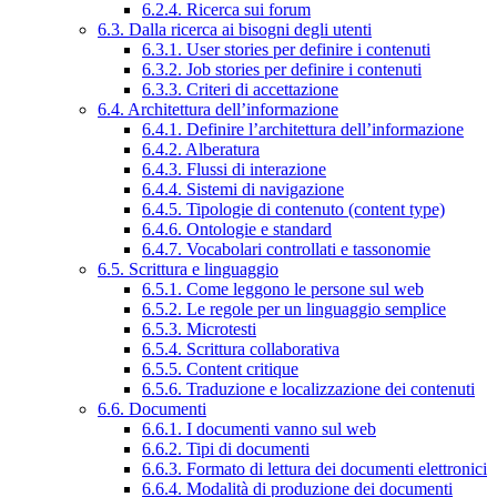
6.2.4. Ricerca sui forum
6.3. Dalla ricerca ai bisogni degli utenti
6.3.1. User stories per definire i contenuti
6.3.2. Job stories per definire i contenuti
6.3.3. Criteri di accettazione
6.4. Architettura dell’informazione
6.4.1. Definire l’architettura dell’informazione
6.4.2. Alberatura
6.4.3. Flussi di interazione
6.4.4. Sistemi di navigazione
6.4.5. Tipologie di contenuto (content type)
6.4.6. Ontologie e standard
6.4.7. Vocabolari controllati e tassonomie
6.5. Scrittura e linguaggio
6.5.1. Come leggono le persone sul web
6.5.2. Le regole per un linguaggio semplice
6.5.3. Microtesti
6.5.4. Scrittura collaborativa
6.5.5. Content critique
6.5.6. Traduzione e localizzazione dei contenuti
6.6. Documenti
6.6.1. I documenti vanno sul web
6.6.2. Tipi di documenti
6.6.3. Formato di lettura dei documenti elettronici
6.6.4. Modalità di produzione dei documenti