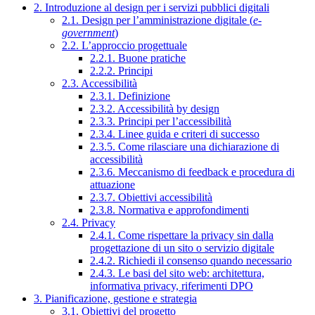
2. Introduzione al design per i servizi pubblici digitali
2.1. Design per l’amministrazione digitale (
e-
government
)
2.2. L’approccio progettuale
2.2.1. Buone pratiche
2.2.2. Principi
2.3. Accessibilità
2.3.1. Definizione
2.3.2. Accessibilità by design
2.3.3. Principi per l’accessibilità
2.3.4. Linee guida e criteri di successo
2.3.5. Come rilasciare una dichiarazione di
accessibilità
2.3.6. Meccanismo di feedback e procedura di
attuazione
2.3.7. Obiettivi accessibilità
2.3.8. Normativa e approfondimenti
2.4. Privacy
2.4.1. Come rispettare la privacy sin dalla
progettazione di un sito o servizio digitale
2.4.2. Richiedi il consenso quando necessario
2.4.3. Le basi del sito web: architettura,
informativa privacy, riferimenti DPO
3. Pianificazione, gestione e strategia
3.1. Obiettivi del progetto