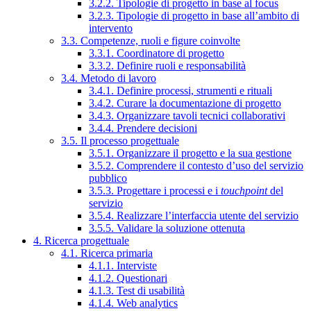
3.2.2. Tipologie di progetto in base al focus
3.2.3. Tipologie di progetto in base all’ambito di
intervento
3.3. Competenze, ruoli e figure coinvolte
3.3.1. Coordinatore di progetto
3.3.2. Definire ruoli e responsabilità
3.4. Metodo di lavoro
3.4.1. Definire processi, strumenti e rituali
3.4.2. Curare la documentazione di progetto
3.4.3. Organizzare tavoli tecnici collaborativi
3.4.4. Prendere decisioni
3.5. Il processo progettuale
3.5.1. Organizzare il progetto e la sua gestione
3.5.2. Comprendere il contesto d’uso del servizio
pubblico
3.5.3. Progettare i processi e i
touchpoint
del
servizio
3.5.4. Realizzare l’interfaccia utente del servizio
3.5.5. Validare la soluzione ottenuta
4. Ricerca progettuale
4.1. Ricerca primaria
4.1.1. Interviste
4.1.2. Questionari
4.1.3. Test di usabilità
4.1.4. Web analytics