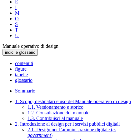
E
I
M
O
S
T
U
Manuale operativo di design
indici e glossario
contenuti
figure
tabelle
glossario
Sommario
1. Scopo, destinatari e uso del Manuale operativo di design
1.1. Versionamento e storico
1.2. Consultazione del manuale
1.3. Contribuisci al manuale
2. Introduzione al design per i servizi pubblici digitali
2.1. Design per l’amministrazione digitale (
e-
government
)