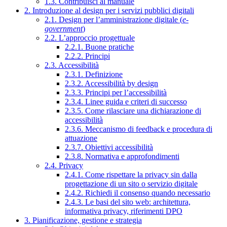
1.3. Contribuisci al manuale
2. Introduzione al design per i servizi pubblici digitali
2.1. Design per l’amministrazione digitale (
e-
government
)
2.2. L’approccio progettuale
2.2.1. Buone pratiche
2.2.2. Principi
2.3. Accessibilità
2.3.1. Definizione
2.3.2. Accessibilità by design
2.3.3. Principi per l’accessibilità
2.3.4. Linee guida e criteri di successo
2.3.5. Come rilasciare una dichiarazione di
accessibilità
2.3.6. Meccanismo di feedback e procedura di
attuazione
2.3.7. Obiettivi accessibilità
2.3.8. Normativa e approfondimenti
2.4. Privacy
2.4.1. Come rispettare la privacy sin dalla
progettazione di un sito o servizio digitale
2.4.2. Richiedi il consenso quando necessario
2.4.3. Le basi del sito web: architettura,
informativa privacy, riferimenti DPO
3. Pianificazione, gestione e strategia