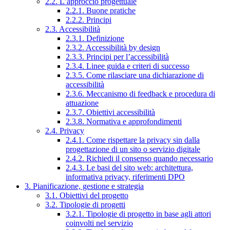
2.2. L’approccio progettuale
2.2.1. Buone pratiche
2.2.2. Principi
2.3. Accessibilità
2.3.1. Definizione
2.3.2. Accessibilità by design
2.3.3. Principi per l’accessibilità
2.3.4. Linee guida e criteri di successo
2.3.5. Come rilasciare una dichiarazione di
accessibilità
2.3.6. Meccanismo di feedback e procedura di
attuazione
2.3.7. Obiettivi accessibilità
2.3.8. Normativa e approfondimenti
2.4. Privacy
2.4.1. Come rispettare la privacy sin dalla
progettazione di un sito o servizio digitale
2.4.2. Richiedi il consenso quando necessario
2.4.3. Le basi del sito web: architettura,
informativa privacy, riferimenti DPO
3. Pianificazione, gestione e strategia
3.1. Obiettivi del progetto
3.2. Tipologie di progetti
3.2.1. Tipologie di progetto in base agli attori
coinvolti nel servizio