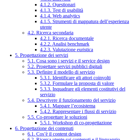
4.1.2. Questionari
4.1.3. Test di usabilità
4.1.4. Web analytics
4.1.5. Strumenti di mappatura dell’esperienza
utente
4.2. Ricerca secondaria
4.2.1. Ricerca documentale
4.2.2. Analisi benchmark
4.2.3. Valutazione euristica
5. Progettazione dei servizi
5.1. Cosa sono i servizi e il service design
5.2. Progettare servizi pubblici digitali
5.3. Definire il modello di servizio
5.3.1. Identificare gli attori coinvolti
5.3.2. Formulare la proposta di valore
5.3.3. Inquadrare gli elementi costitutivi del
servizio
5.4. Descrivere il funzionamento del servizio
5.4.1. Mappare l’ecosistema
5.4.2. Rappresentare i flussi di servizio
5.5. Co-progettare le soluzioni
5.5.1. Workshop di co-progettazione
6. Progettazione dei contenuti
6.1. Cos’è il content design
6.2. Ricerca utente sui contenuti e il linguaggio