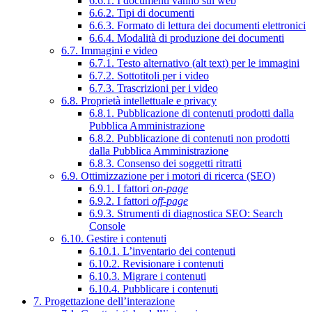
6.6.1. I documenti vanno sul web
6.6.2. Tipi di documenti
6.6.3. Formato di lettura dei documenti elettronici
6.6.4. Modalità di produzione dei documenti
6.7. Immagini e video
6.7.1. Testo alternativo (alt text) per le immagini
6.7.2. Sottotitoli per i video
6.7.3. Trascrizioni per i video
6.8. Proprietà intellettuale e privacy
6.8.1. Pubblicazione di contenuti prodotti dalla
Pubblica Amministrazione
6.8.2. Pubblicazione di contenuti non prodotti
dalla Pubblica Amministrazione
6.8.3. Consenso dei soggetti ritratti
6.9. Ottimizzazione per i motori di ricerca (SEO)
6.9.1. I fattori
on-page
6.9.2. I fattori
off-page
6.9.3. Strumenti di diagnostica SEO: Search
Console
6.10. Gestire i contenuti
6.10.1. L’inventario dei contenuti
6.10.2. Revisionare i contenuti
6.10.3. Migrare i contenuti
6.10.4. Pubblicare i contenuti
7. Progettazione dell’interazione