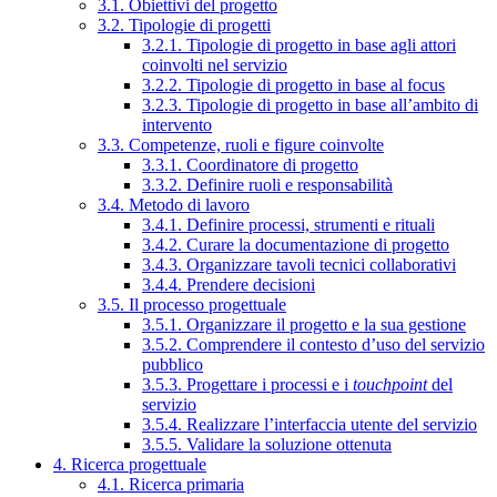
3.1. Obiettivi del progetto
3.2. Tipologie di progetti
3.2.1. Tipologie di progetto in base agli attori
coinvolti nel servizio
3.2.2. Tipologie di progetto in base al focus
3.2.3. Tipologie di progetto in base all’ambito di
intervento
3.3. Competenze, ruoli e figure coinvolte
3.3.1. Coordinatore di progetto
3.3.2. Definire ruoli e responsabilità
3.4. Metodo di lavoro
3.4.1. Definire processi, strumenti e rituali
3.4.2. Curare la documentazione di progetto
3.4.3. Organizzare tavoli tecnici collaborativi
3.4.4. Prendere decisioni
3.5. Il processo progettuale
3.5.1. Organizzare il progetto e la sua gestione
3.5.2. Comprendere il contesto d’uso del servizio
pubblico
3.5.3. Progettare i processi e i
touchpoint
del
servizio
3.5.4. Realizzare l’interfaccia utente del servizio
3.5.5. Validare la soluzione ottenuta
4. Ricerca progettuale
4.1. Ricerca primaria