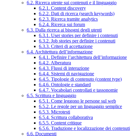
6.2. Ricerca utente sui contenuti e il linguaggio
6.2.1. Content discovery
6.2.2. Dati di ricerca (search keywords)
6.2.3. Ricerca tramite analytics
6.2.4. Ricerca sui forum
6.3. Dalla ricerca ai bisogni degli utenti
6.3.1. User stories per definire i contenuti
6.3.2. Job stories per definire i contenuti
6.3.3. Criteri di accettazione
6.4. Architettura dell’informazione
6.4.1. Definire l’architettura dell’informazione
6.4.2. Alberatura
6.4.3. Flussi di interazione
6.4.4. Sistemi di navigazione
6.4.5. Tipologie di contenuto (content type)
6.4.6. Ontologie e standard
6.4.7. Vocabolari controllati e tassonomie
6.5. Scrittura e linguaggio
6.5.1. Come leggono le persone sul web
6.5.2. Le regole per un linguaggio semplice
6.5.3. Microtesti
6.5.4. Scrittura collaborativa
6.5.5. Content critique
6.5.6. Traduzione e localizzazione dei contenuti
6.6. Documenti