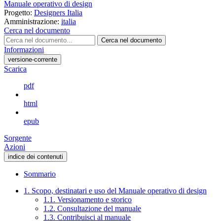
Manuale operativo di design
Progetto:
Designers Italia
Amministrazione:
italia
Cerca nel documento
Cerca nel documento
Informazioni
versione-corrente
Scarica
pdf
html
epub
Sorgente
Azioni
indice dei contenuti
Sommario
1. Scopo, destinatari e uso del Manuale operativo di design
1.1. Versionamento e storico
1.2. Consultazione del manuale
1.3. Contribuisci al manuale