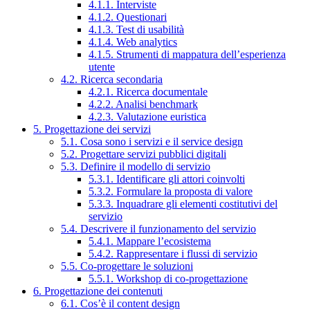
4.1.1. Interviste
4.1.2. Questionari
4.1.3. Test di usabilità
4.1.4. Web analytics
4.1.5. Strumenti di mappatura dell’esperienza
utente
4.2. Ricerca secondaria
4.2.1. Ricerca documentale
4.2.2. Analisi benchmark
4.2.3. Valutazione euristica
5. Progettazione dei servizi
5.1. Cosa sono i servizi e il service design
5.2. Progettare servizi pubblici digitali
5.3. Definire il modello di servizio
5.3.1. Identificare gli attori coinvolti
5.3.2. Formulare la proposta di valore
5.3.3. Inquadrare gli elementi costitutivi del
servizio
5.4. Descrivere il funzionamento del servizio
5.4.1. Mappare l’ecosistema
5.4.2. Rappresentare i flussi di servizio
5.5. Co-progettare le soluzioni
5.5.1. Workshop di co-progettazione
6. Progettazione dei contenuti
6.1. Cos’è il content design