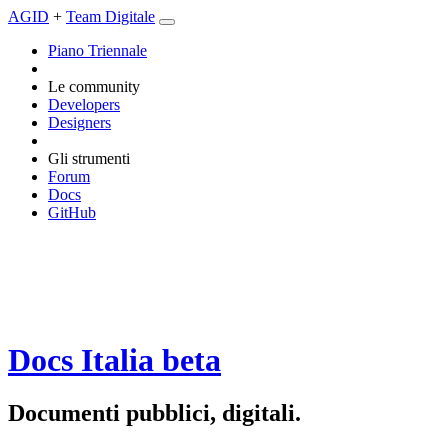
AGID
+
Team Digitale
Piano Triennale
Le community
Developers
Designers
Gli strumenti
Forum
Docs
GitHub
Docs Italia
beta
Documenti pubblici, digitali.