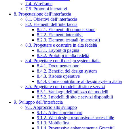
7.4. Wireframe
7.5. Prototipi interattivi
8. Progettazione dell’interfaccia
8.1. Obiettivi dell’interfaccia
8.2. Elementi dell’interfaccia
8.2.1. Elementi di composizione
8.2.2. Elementi interattivi
8.2.3. Elementi testuali (microtesti)
8.3. Progettare e costruire in alta fedeltà
8.3.1. Layout di pagina
8.3.2. Prototipi in alta fedeltà
8.4. Progettare con il design system .italia
8.4.1. Documentazione
8.4.2. Benefici del design system
8.4.3. Risorse operative
8.4.4. Come contribuire al design system .italia
8.5. Progettare con i modelli di sito e servizi
8.5.1. Vantaggi dell’utilizzo dei modelli
8.5.2. I modelli di sito e servizi disponibili
9. Sviluppo dell’interfaccia
9.1. Approccio allo sviluppo
9.1.1. Attività preliminari
9.1.2. Web design responsivo e accessibile
9.1.3. Mobile first
9.1.4. Progressive enhancement e Graceful