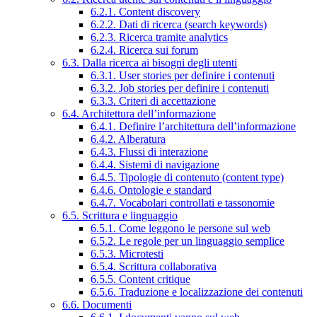
6.2.1. Content discovery
6.2.2. Dati di ricerca (search keywords)
6.2.3. Ricerca tramite analytics
6.2.4. Ricerca sui forum
6.3. Dalla ricerca ai bisogni degli utenti
6.3.1. User stories per definire i contenuti
6.3.2. Job stories per definire i contenuti
6.3.3. Criteri di accettazione
6.4. Architettura dell’informazione
6.4.1. Definire l’architettura dell’informazione
6.4.2. Alberatura
6.4.3. Flussi di interazione
6.4.4. Sistemi di navigazione
6.4.5. Tipologie di contenuto (content type)
6.4.6. Ontologie e standard
6.4.7. Vocabolari controllati e tassonomie
6.5. Scrittura e linguaggio
6.5.1. Come leggono le persone sul web
6.5.2. Le regole per un linguaggio semplice
6.5.3. Microtesti
6.5.4. Scrittura collaborativa
6.5.5. Content critique
6.5.6. Traduzione e localizzazione dei contenuti
6.6. Documenti