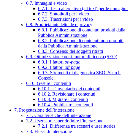
6.7. Immagini e video
6.7.1. Testo alternativo (alt text) per le immagini
6.7.2. Sottotitoli per i video
6.7.3. Trascrizioni per i video
6.8. Proprietà intellettuale e privacy
6.8.1. Pubblicazione di contenuti prodotti dalla
Pubblica Amministrazione
6.8.2. Pubblicazione di contenuti non prodotti
dalla Pubblica Amministrazione
6.8.3. Consenso dei soggetti ritratti
6.9. Ottimizzazione per i motori di ricerca (SEO)
6.9.1. I fattori
on-page
6.9.2. I fattori
off-page
6.9.3. Strumenti di diagnostica SEO: Search
Console
6.10. Gestire i contenuti
6.10.1. L’inventario dei contenuti
6.10.2. Revisionare i contenuti
6.10.3. Migrare i contenuti
6.10.4. Pubblicare i contenuti
7. Progettazione dell’interazione
7.1. Caratteristiche dell’interazione
7.2. User stories per definire l’interazione
7.2.1. Differenza tra scenari e user stories
7.3. Flussi di interazione