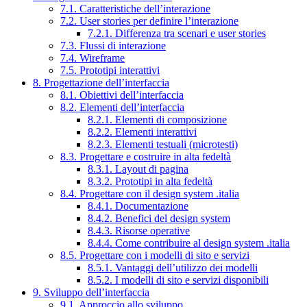
7.1. Caratteristiche dell’interazione
7.2. User stories per definire l’interazione
7.2.1. Differenza tra scenari e user stories
7.3. Flussi di interazione
7.4. Wireframe
7.5. Prototipi interattivi
8. Progettazione dell’interfaccia
8.1. Obiettivi dell’interfaccia
8.2. Elementi dell’interfaccia
8.2.1. Elementi di composizione
8.2.2. Elementi interattivi
8.2.3. Elementi testuali (microtesti)
8.3. Progettare e costruire in alta fedeltà
8.3.1. Layout di pagina
8.3.2. Prototipi in alta fedeltà
8.4. Progettare con il design system .italia
8.4.1. Documentazione
8.4.2. Benefici del design system
8.4.3. Risorse operative
8.4.4. Come contribuire al design system .italia
8.5. Progettare con i modelli di sito e servizi
8.5.1. Vantaggi dell’utilizzo dei modelli
8.5.2. I modelli di sito e servizi disponibili
9. Sviluppo dell’interfaccia
9.1. Approccio allo sviluppo