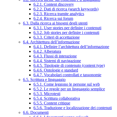
6.2.1. Content discovery
6.2.2. Dati di ricerca (search keywords)
6.2.3. Ricerca tramite analytics
6.2.4. Ricerca sui forum
6.3. Dalla ricerca ai bisogni degli utenti
6.3.1. User stories per definire i contenuti
6.3.2. Job stories per definire i contenuti
6.3.3. Criteri di accettazione
6.4. Architettura dell’informazione
6.4.1. Definire l’architettura dell’informazione
6.4.2. Alberatura
6.4.3. Flussi di interazione
6.4.4. Sistemi di navigazione
6.4.5. Tipologie di contenuto (content type)
6.4.6. Ontologie e standard
6.4.7. Vocabolari controllati e tassonomie
6.5. Scrittura e linguaggio
6.5.1. Come leggono le persone sul web
6.5.2. Le regole per un linguaggio semplice
6.5.3. Microtesti
6.5.4. Scrittura collaborativa
6.5.5. Content critique
6.5.6. Traduzione e localizzazione dei contenuti
6.6. Documenti