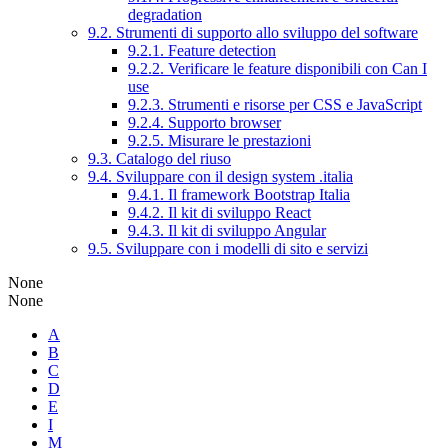
degradation
9.2. Strumenti di supporto allo sviluppo del software
9.2.1. Feature detection
9.2.2. Verificare le feature disponibili con Can I
use
9.2.3. Strumenti e risorse per CSS e JavaScript
9.2.4. Supporto browser
9.2.5. Misurare le prestazioni
9.3. Catalogo del riuso
9.4. Sviluppare con il design system .italia
9.4.1. Il framework Bootstrap Italia
9.4.2. Il kit di sviluppo React
9.4.3. Il kit di sviluppo Angular
9.5. Sviluppare con i modelli di sito e servizi
None
None
A
B
C
D
E
I
M