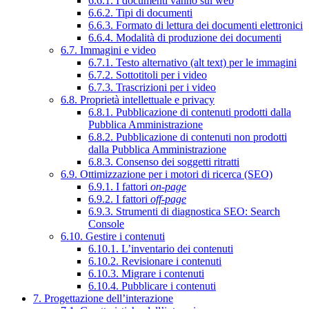
6.6.1. I documenti vanno sul web
6.6.2. Tipi di documenti
6.6.3. Formato di lettura dei documenti elettronici
6.6.4. Modalità di produzione dei documenti
6.7. Immagini e video
6.7.1. Testo alternativo (alt text) per le immagini
6.7.2. Sottotitoli per i video
6.7.3. Trascrizioni per i video
6.8. Proprietà intellettuale e privacy
6.8.1. Pubblicazione di contenuti prodotti dalla
Pubblica Amministrazione
6.8.2. Pubblicazione di contenuti non prodotti
dalla Pubblica Amministrazione
6.8.3. Consenso dei soggetti ritratti
6.9. Ottimizzazione per i motori di ricerca (SEO)
6.9.1. I fattori
on-page
6.9.2. I fattori
off-page
6.9.3. Strumenti di diagnostica SEO: Search
Console
6.10. Gestire i contenuti
6.10.1. L’inventario dei contenuti
6.10.2. Revisionare i contenuti
6.10.3. Migrare i contenuti
6.10.4. Pubblicare i contenuti
7. Progettazione dell’interazione