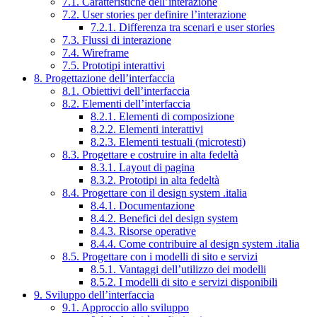
7.1. Caratteristiche dell’interazione
7.2. User stories per definire l’interazione
7.2.1. Differenza tra scenari e user stories
7.3. Flussi di interazione
7.4. Wireframe
7.5. Prototipi interattivi
8. Progettazione dell’interfaccia
8.1. Obiettivi dell’interfaccia
8.2. Elementi dell’interfaccia
8.2.1. Elementi di composizione
8.2.2. Elementi interattivi
8.2.3. Elementi testuali (microtesti)
8.3. Progettare e costruire in alta fedeltà
8.3.1. Layout di pagina
8.3.2. Prototipi in alta fedeltà
8.4. Progettare con il design system .italia
8.4.1. Documentazione
8.4.2. Benefici del design system
8.4.3. Risorse operative
8.4.4. Come contribuire al design system .italia
8.5. Progettare con i modelli di sito e servizi
8.5.1. Vantaggi dell’utilizzo dei modelli
8.5.2. I modelli di sito e servizi disponibili
9. Sviluppo dell’interfaccia
9.1. Approccio allo sviluppo