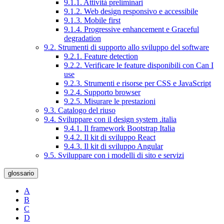
9.1.1. Attività preliminari
9.1.2. Web design responsivo e accessibile
9.1.3. Mobile first
9.1.4. Progressive enhancement e Graceful
degradation
9.2. Strumenti di supporto allo sviluppo del software
9.2.1. Feature detection
9.2.2. Verificare le feature disponibili con Can I
use
9.2.3. Strumenti e risorse per CSS e JavaScript
9.2.4. Supporto browser
9.2.5. Misurare le prestazioni
9.3. Catalogo del riuso
9.4. Sviluppare con il design system .italia
9.4.1. Il framework Bootstrap Italia
9.4.2. Il kit di sviluppo React
9.4.3. Il kit di sviluppo Angular
9.5. Sviluppare con i modelli di sito e servizi
glossario
A
B
C
D