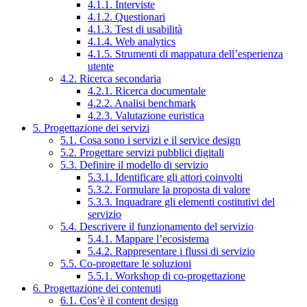
4.1.1. Interviste
4.1.2. Questionari
4.1.3. Test di usabilità
4.1.4. Web analytics
4.1.5. Strumenti di mappatura dell’esperienza
utente
4.2. Ricerca secondaria
4.2.1. Ricerca documentale
4.2.2. Analisi benchmark
4.2.3. Valutazione euristica
5. Progettazione dei servizi
5.1. Cosa sono i servizi e il service design
5.2. Progettare servizi pubblici digitali
5.3. Definire il modello di servizio
5.3.1. Identificare gli attori coinvolti
5.3.2. Formulare la proposta di valore
5.3.3. Inquadrare gli elementi costitutivi del
servizio
5.4. Descrivere il funzionamento del servizio
5.4.1. Mappare l’ecosistema
5.4.2. Rappresentare i flussi di servizio
5.5. Co-progettare le soluzioni
5.5.1. Workshop di co-progettazione
6. Progettazione dei contenuti
6.1. Cos’è il content design