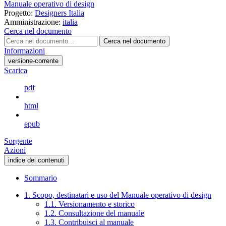
Manuale operativo di design
Progetto:
Designers Italia
Amministrazione:
italia
Cerca nel documento
Cerca nel documento
Informazioni
versione-corrente
Scarica
pdf
html
epub
Sorgente
Azioni
indice dei contenuti
Sommario
1. Scopo, destinatari e uso del Manuale operativo di design
1.1. Versionamento e storico
1.2. Consultazione del manuale
1.3. Contribuisci al manuale