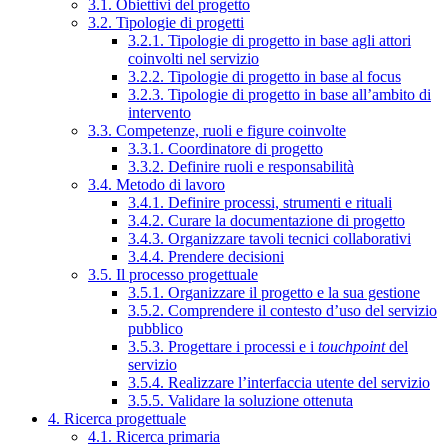
3.1. Obiettivi del progetto
3.2. Tipologie di progetti
3.2.1. Tipologie di progetto in base agli attori
coinvolti nel servizio
3.2.2. Tipologie di progetto in base al focus
3.2.3. Tipologie di progetto in base all’ambito di
intervento
3.3. Competenze, ruoli e figure coinvolte
3.3.1. Coordinatore di progetto
3.3.2. Definire ruoli e responsabilità
3.4. Metodo di lavoro
3.4.1. Definire processi, strumenti e rituali
3.4.2. Curare la documentazione di progetto
3.4.3. Organizzare tavoli tecnici collaborativi
3.4.4. Prendere decisioni
3.5. Il processo progettuale
3.5.1. Organizzare il progetto e la sua gestione
3.5.2. Comprendere il contesto d’uso del servizio
pubblico
3.5.3. Progettare i processi e i
touchpoint
del
servizio
3.5.4. Realizzare l’interfaccia utente del servizio
3.5.5. Validare la soluzione ottenuta
4. Ricerca progettuale
4.1. Ricerca primaria