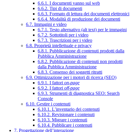
6.6.1. I documenti vanno sul web
6.6.2. Tipi di documenti
6.6.3. Formato di lettura dei documenti elettronici
6.6.4. Modalità di produzione dei documenti
6.7. Immagini e video
6.7.1. Testo alternativo (alt text) per le immagini
6.7.2. Sottotitoli per i video
6.7.3. Trascrizioni per i video
6.8. Proprietà intellettuale e privacy
6.8.1. Pubblicazione di contenuti prodotti dalla
Pubblica Amministrazione
6.8.2. Pubblicazione di contenuti non prodotti
dalla Pubblica Amministrazione
6.8.3. Consenso dei soggetti ritratti
6.9. Ottimizzazione per i motori di ricerca (SEO)
6.9.1. I fattori
on-page
6.9.2. I fattori
off-page
6.9.3. Strumenti di diagnostica SEO: Search
Console
6.10. Gestire i contenuti
6.10.1. L’inventario dei contenuti
6.10.2. Revisionare i contenuti
6.10.3. Migrare i contenuti
6.10.4. Pubblicare i contenuti
7. Progettazione dell’interazione