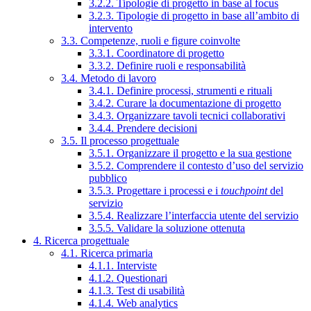
3.2.2. Tipologie di progetto in base al focus
3.2.3. Tipologie di progetto in base all’ambito di
intervento
3.3. Competenze, ruoli e figure coinvolte
3.3.1. Coordinatore di progetto
3.3.2. Definire ruoli e responsabilità
3.4. Metodo di lavoro
3.4.1. Definire processi, strumenti e rituali
3.4.2. Curare la documentazione di progetto
3.4.3. Organizzare tavoli tecnici collaborativi
3.4.4. Prendere decisioni
3.5. Il processo progettuale
3.5.1. Organizzare il progetto e la sua gestione
3.5.2. Comprendere il contesto d’uso del servizio
pubblico
3.5.3. Progettare i processi e i
touchpoint
del
servizio
3.5.4. Realizzare l’interfaccia utente del servizio
3.5.5. Validare la soluzione ottenuta
4. Ricerca progettuale
4.1. Ricerca primaria
4.1.1. Interviste
4.1.2. Questionari
4.1.3. Test di usabilità
4.1.4. Web analytics