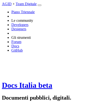
AGID
+
Team Digitale
Piano Triennale
Le community
Developers
Designers
Gli strumenti
Forum
Docs
GitHub
Docs Italia
beta
Documenti pubblici, digitali.