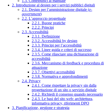
1.3. Contribuisci al manuale
2. Introduzione al design per i servizi pubblici digitali
2.1. Design per l’amministrazione digitale (
e-
government
)
2.2. L’approccio progettuale
2.2.1. Buone pratiche
2.2.2. Principi
2.3. Accessibilità
2.3.1. Definizione
2.3.2. Accessibilità by design
2.3.3. Principi per l’accessibilità
2.3.4. Linee guida e criteri di successo
2.3.5. Come rilasciare una dichiarazione di
accessibilità
2.3.6. Meccanismo di feedback e procedura di
attuazione
2.3.7. Obiettivi accessibilità
2.3.8. Normativa e approfondimenti
2.4. Privacy
2.4.1. Come rispettare la privacy sin dalla
progettazione di un sito o servizio digitale
2.4.2. Richiedi il consenso quando necessario
2.4.3. Le basi del sito web: architettura,
informativa privacy, riferimenti DPO
3. Pianificazione, gestione e strategia