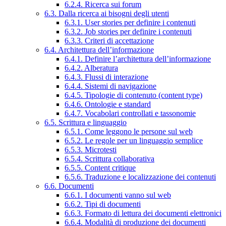
6.2.4. Ricerca sui forum
6.3. Dalla ricerca ai bisogni degli utenti
6.3.1. User stories per definire i contenuti
6.3.2. Job stories per definire i contenuti
6.3.3. Criteri di accettazione
6.4. Architettura dell’informazione
6.4.1. Definire l’architettura dell’informazione
6.4.2. Alberatura
6.4.3. Flussi di interazione
6.4.4. Sistemi di navigazione
6.4.5. Tipologie di contenuto (content type)
6.4.6. Ontologie e standard
6.4.7. Vocabolari controllati e tassonomie
6.5. Scrittura e linguaggio
6.5.1. Come leggono le persone sul web
6.5.2. Le regole per un linguaggio semplice
6.5.3. Microtesti
6.5.4. Scrittura collaborativa
6.5.5. Content critique
6.5.6. Traduzione e localizzazione dei contenuti
6.6. Documenti
6.6.1. I documenti vanno sul web
6.6.2. Tipi di documenti
6.6.3. Formato di lettura dei documenti elettronici
6.6.4. Modalità di produzione dei documenti