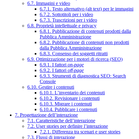
6.7. Immagini e video
6.7.1. Testo alternativo (alt text) per le immagini
6.7.2. Sottotitoli per i video
6.7.3. Trascrizioni per i video
6.8. Proprietà intellettuale e privacy
6.8.1. Pubblicazione di contenuti prodotti dalla
Pubblica Amministrazione
6.8.2. Pubblicazione di contenuti non prodotti
dalla Pubblica Amministrazione
6.8.3. Consenso dei soggetti ritratti
6.9. Ottimizzazione per i motori di ricerca (SEO)
6.9.1. I fattori
on-page
6.9.2. I fattori
off-page
6.9.3. Strumenti di diagnostica SEO: Search
Console
6.10. Gestire i contenuti
6.10.1. L’inventario dei contenuti
6.10.2. Revisionare i contenuti
6.10.3. Migrare i contenuti
6.10.4. Pubblicare i contenuti
7. Progettazione dell’interazione
7.1. Caratteristiche dell’interazione
7.2. User stories per definire l’interazione
7.2.1. Differenza tra scenari e user stories
7.3. Flussi di interazione