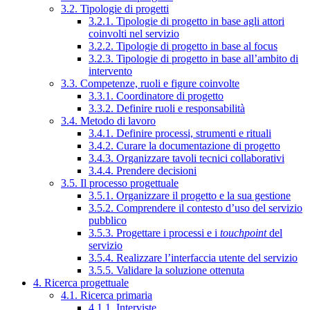
3.2. Tipologie di progetti
3.2.1. Tipologie di progetto in base agli attori
coinvolti nel servizio
3.2.2. Tipologie di progetto in base al focus
3.2.3. Tipologie di progetto in base all’ambito di
intervento
3.3. Competenze, ruoli e figure coinvolte
3.3.1. Coordinatore di progetto
3.3.2. Definire ruoli e responsabilità
3.4. Metodo di lavoro
3.4.1. Definire processi, strumenti e rituali
3.4.2. Curare la documentazione di progetto
3.4.3. Organizzare tavoli tecnici collaborativi
3.4.4. Prendere decisioni
3.5. Il processo progettuale
3.5.1. Organizzare il progetto e la sua gestione
3.5.2. Comprendere il contesto d’uso del servizio
pubblico
3.5.3. Progettare i processi e i
touchpoint
del
servizio
3.5.4. Realizzare l’interfaccia utente del servizio
3.5.5. Validare la soluzione ottenuta
4. Ricerca progettuale
4.1. Ricerca primaria
4.1.1. Interviste