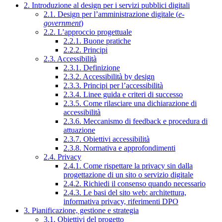
2. Introduzione al design per i servizi pubblici digitali
2.1. Design per l’amministrazione digitale (
e-
government
)
2.2. L’approccio progettuale
2.2.1. Buone pratiche
2.2.2. Principi
2.3. Accessibilità
2.3.1. Definizione
2.3.2. Accessibilità by design
2.3.3. Principi per l’accessibilità
2.3.4. Linee guida e criteri di successo
2.3.5. Come rilasciare una dichiarazione di
accessibilità
2.3.6. Meccanismo di feedback e procedura di
attuazione
2.3.7. Obiettivi accessibilità
2.3.8. Normativa e approfondimenti
2.4. Privacy
2.4.1. Come rispettare la privacy sin dalla
progettazione di un sito o servizio digitale
2.4.2. Richiedi il consenso quando necessario
2.4.3. Le basi del sito web: architettura,
informativa privacy, riferimenti DPO
3. Pianificazione, gestione e strategia
3.1. Obiettivi del progetto