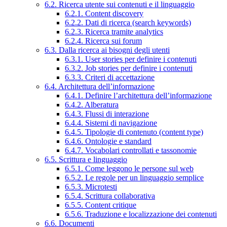
6.2. Ricerca utente sui contenuti e il linguaggio
6.2.1. Content discovery
6.2.2. Dati di ricerca (search keywords)
6.2.3. Ricerca tramite analytics
6.2.4. Ricerca sui forum
6.3. Dalla ricerca ai bisogni degli utenti
6.3.1. User stories per definire i contenuti
6.3.2. Job stories per definire i contenuti
6.3.3. Criteri di accettazione
6.4. Architettura dell’informazione
6.4.1. Definire l’architettura dell’informazione
6.4.2. Alberatura
6.4.3. Flussi di interazione
6.4.4. Sistemi di navigazione
6.4.5. Tipologie di contenuto (content type)
6.4.6. Ontologie e standard
6.4.7. Vocabolari controllati e tassonomie
6.5. Scrittura e linguaggio
6.5.1. Come leggono le persone sul web
6.5.2. Le regole per un linguaggio semplice
6.5.3. Microtesti
6.5.4. Scrittura collaborativa
6.5.5. Content critique
6.5.6. Traduzione e localizzazione dei contenuti
6.6. Documenti