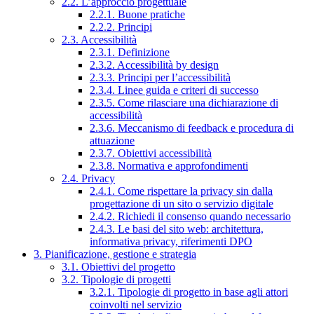
2.2. L’approccio progettuale
2.2.1. Buone pratiche
2.2.2. Principi
2.3. Accessibilità
2.3.1. Definizione
2.3.2. Accessibilità by design
2.3.3. Principi per l’accessibilità
2.3.4. Linee guida e criteri di successo
2.3.5. Come rilasciare una dichiarazione di
accessibilità
2.3.6. Meccanismo di feedback e procedura di
attuazione
2.3.7. Obiettivi accessibilità
2.3.8. Normativa e approfondimenti
2.4. Privacy
2.4.1. Come rispettare la privacy sin dalla
progettazione di un sito o servizio digitale
2.4.2. Richiedi il consenso quando necessario
2.4.3. Le basi del sito web: architettura,
informativa privacy, riferimenti DPO
3. Pianificazione, gestione e strategia
3.1. Obiettivi del progetto
3.2. Tipologie di progetti
3.2.1. Tipologie di progetto in base agli attori
coinvolti nel servizio