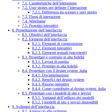
7.1. Caratteristiche dell’interazione
7.2. User stories per definire l’interazione
7.2.1. Differenza tra scenari e user stories
7.3. Flussi di interazione
7.4. Wireframe
7.5. Prototipi interattivi
8. Progettazione dell’interfaccia
8.1. Obiettivi dell’interfaccia
8.2. Elementi dell’interfaccia
8.2.1. Elementi di composizione
8.2.2. Elementi interattivi
8.2.3. Elementi testuali (microtesti)
8.3. Progettare e costruire in alta fedeltà
8.3.1. Layout di pagina
8.3.2. Prototipi in alta fedeltà
8.4. Progettare con il design system .italia
8.4.1. Documentazione
8.4.2. Benefici del design system
8.4.3. Risorse operative
8.4.4. Come contribuire al design system .italia
8.5. Progettare con i modelli di sito e servizi
8.5.1. Vantaggi dell’utilizzo dei modelli
8.5.2. I modelli di sito e servizi disponibili
9. Sviluppo dell’interfaccia
9.1. Approccio allo sviluppo