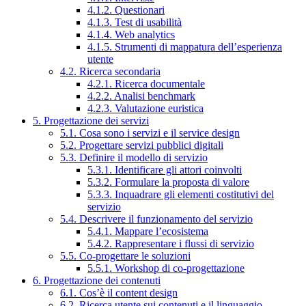
4.1.2. Questionari
4.1.3. Test di usabilità
4.1.4. Web analytics
4.1.5. Strumenti di mappatura dell’esperienza
utente
4.2. Ricerca secondaria
4.2.1. Ricerca documentale
4.2.2. Analisi benchmark
4.2.3. Valutazione euristica
5. Progettazione dei servizi
5.1. Cosa sono i servizi e il service design
5.2. Progettare servizi pubblici digitali
5.3. Definire il modello di servizio
5.3.1. Identificare gli attori coinvolti
5.3.2. Formulare la proposta di valore
5.3.3. Inquadrare gli elementi costitutivi del
servizio
5.4. Descrivere il funzionamento del servizio
5.4.1. Mappare l’ecosistema
5.4.2. Rappresentare i flussi di servizio
5.5. Co-progettare le soluzioni
5.5.1. Workshop di co-progettazione
6. Progettazione dei contenuti
6.1. Cos’è il content design
6.2. Ricerca utente sui contenuti e il linguaggio