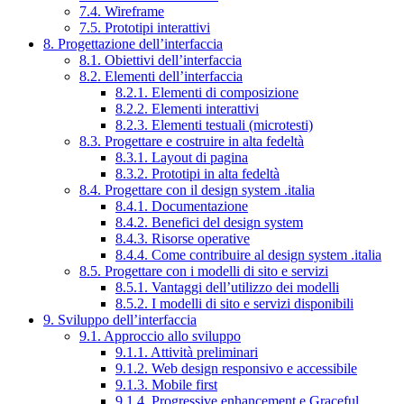
7.4. Wireframe
7.5. Prototipi interattivi
8. Progettazione dell’interfaccia
8.1. Obiettivi dell’interfaccia
8.2. Elementi dell’interfaccia
8.2.1. Elementi di composizione
8.2.2. Elementi interattivi
8.2.3. Elementi testuali (microtesti)
8.3. Progettare e costruire in alta fedeltà
8.3.1. Layout di pagina
8.3.2. Prototipi in alta fedeltà
8.4. Progettare con il design system .italia
8.4.1. Documentazione
8.4.2. Benefici del design system
8.4.3. Risorse operative
8.4.4. Come contribuire al design system .italia
8.5. Progettare con i modelli di sito e servizi
8.5.1. Vantaggi dell’utilizzo dei modelli
8.5.2. I modelli di sito e servizi disponibili
9. Sviluppo dell’interfaccia
9.1. Approccio allo sviluppo
9.1.1. Attività preliminari
9.1.2. Web design responsivo e accessibile
9.1.3. Mobile first
9.1.4. Progressive enhancement e Graceful