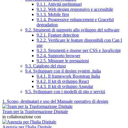
9.1.1. Attività preliminari
9.1.2. Web design responsivo e accessibile
9.1.3. Mobile first
9.1.4. Progressive enhancement e Graceful
degradation
9.2. Strumenti di supporto allo sviluppo del software
9.2.1. Feature detection
9.2.2. Verificare le feature disponibili con Can I
use
9.2.3. Strumenti e risorse per CSS e JavaScript
9.2.4. Supporto browser
9.2.5. Misurare le prestazioni
9.3. Catalogo del riuso
9.4. Sviluppare con il design system .italia
9.4.1. Il framework Bootstrap Italia
9.4.2. Il kit di sviluppo React
9.4.3. Il kit di sviluppo Angular
9.5. Sviluppare con i modelli di sito e servizi
1. Scopo, destinatari e uso del Manuale operativo di design
Team per la Trasformazione Digitale
in collaborazione con
Agenzia per l'Italia Digitale