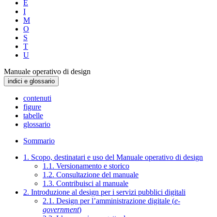
E
I
M
O
S
T
U
Manuale operativo di design
indici e glossario
contenuti
figure
tabelle
glossario
Sommario
1. Scopo, destinatari e uso del Manuale operativo di design
1.1. Versionamento e storico
1.2. Consultazione del manuale
1.3. Contribuisci al manuale
2. Introduzione al design per i servizi pubblici digitali
2.1. Design per l’amministrazione digitale (
e-
government
)