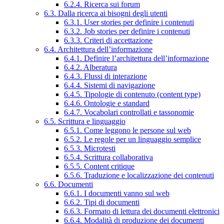
6.2.4. Ricerca sui forum
6.3. Dalla ricerca ai bisogni degli utenti
6.3.1. User stories per definire i contenuti
6.3.2. Job stories per definire i contenuti
6.3.3. Criteri di accettazione
6.4. Architettura dell’informazione
6.4.1. Definire l’architettura dell’informazione
6.4.2. Alberatura
6.4.3. Flussi di interazione
6.4.4. Sistemi di navigazione
6.4.5. Tipologie di contenuto (content type)
6.4.6. Ontologie e standard
6.4.7. Vocabolari controllati e tassonomie
6.5. Scrittura e linguaggio
6.5.1. Come leggono le persone sul web
6.5.2. Le regole per un linguaggio semplice
6.5.3. Microtesti
6.5.4. Scrittura collaborativa
6.5.5. Content critique
6.5.6. Traduzione e localizzazione dei contenuti
6.6. Documenti
6.6.1. I documenti vanno sul web
6.6.2. Tipi di documenti
6.6.3. Formato di lettura dei documenti elettronici
6.6.4. Modalità di produzione dei documenti