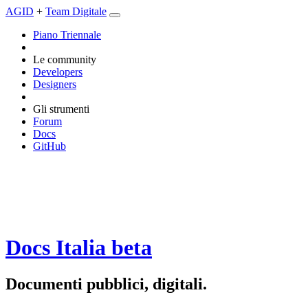
AGID
+
Team Digitale
Piano Triennale
Le community
Developers
Designers
Gli strumenti
Forum
Docs
GitHub
Docs Italia
beta
Documenti pubblici, digitali.