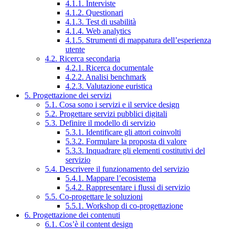
4.1.1. Interviste
4.1.2. Questionari
4.1.3. Test di usabilità
4.1.4. Web analytics
4.1.5. Strumenti di mappatura dell’esperienza
utente
4.2. Ricerca secondaria
4.2.1. Ricerca documentale
4.2.2. Analisi benchmark
4.2.3. Valutazione euristica
5. Progettazione dei servizi
5.1. Cosa sono i servizi e il service design
5.2. Progettare servizi pubblici digitali
5.3. Definire il modello di servizio
5.3.1. Identificare gli attori coinvolti
5.3.2. Formulare la proposta di valore
5.3.3. Inquadrare gli elementi costitutivi del
servizio
5.4. Descrivere il funzionamento del servizio
5.4.1. Mappare l’ecosistema
5.4.2. Rappresentare i flussi di servizio
5.5. Co-progettare le soluzioni
5.5.1. Workshop di co-progettazione
6. Progettazione dei contenuti
6.1. Cos’è il content design