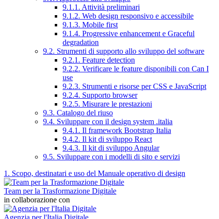
9.1.1. Attività preliminari
9.1.2. Web design responsivo e accessibile
9.1.3. Mobile first
9.1.4. Progressive enhancement e Graceful
degradation
9.2. Strumenti di supporto allo sviluppo del software
9.2.1. Feature detection
9.2.2. Verificare le feature disponibili con Can I
use
9.2.3. Strumenti e risorse per CSS e JavaScript
9.2.4. Supporto browser
9.2.5. Misurare le prestazioni
9.3. Catalogo del riuso
9.4. Sviluppare con il design system .italia
9.4.1. Il framework Bootstrap Italia
9.4.2. Il kit di sviluppo React
9.4.3. Il kit di sviluppo Angular
9.5. Sviluppare con i modelli di sito e servizi
1. Scopo, destinatari e uso del Manuale operativo di design
Team per la Trasformazione Digitale
in collaborazione con
Agenzia per l'Italia Digitale