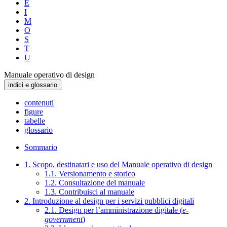
E
I
M
O
S
T
U
Manuale operativo di design
indici e glossario
contenuti
figure
tabelle
glossario
Sommario
1. Scopo, destinatari e uso del Manuale operativo di design
1.1. Versionamento e storico
1.2. Consultazione del manuale
1.3. Contribuisci al manuale
2. Introduzione al design per i servizi pubblici digitali
2.1. Design per l’amministrazione digitale (
e-
government
)