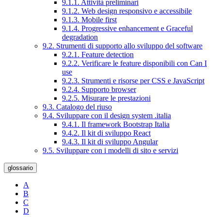
9.1.1. Attività preliminari
9.1.2. Web design responsivo e accessibile
9.1.3. Mobile first
9.1.4. Progressive enhancement e Graceful
degradation
9.2. Strumenti di supporto allo sviluppo del software
9.2.1. Feature detection
9.2.2. Verificare le feature disponibili con Can I
use
9.2.3. Strumenti e risorse per CSS e JavaScript
9.2.4. Supporto browser
9.2.5. Misurare le prestazioni
9.3. Catalogo del riuso
9.4. Sviluppare con il design system .italia
9.4.1. Il framework Bootstrap Italia
9.4.2. Il kit di sviluppo React
9.4.3. Il kit di sviluppo Angular
9.5. Sviluppare con i modelli di sito e servizi
glossario
A
B
C
D