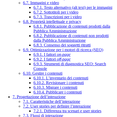
6.7. Immagini e video
6.7.1. Testo alternativo (alt text) per le immagini
6.7.2. Sottotitoli per i video
6.7.3. Trascrizioni per i video
6.8. Proprietà intellettuale e privacy
6.8.1. Pubblicazione di contenuti prodotti dalla
Pubblica Amministrazione
6.8.2. Pubblicazione di contenuti non prodotti
dalla Pubblica Amministrazione
6.8.3. Consenso dei soggetti ritratti
6.9. Ottimizzazione per i motori di ricerca (SEO)
6.9.1. I fattori
on-page
6.9.2. I fattori
off-page
6.9.3. Strumenti di diagnostica SEO: Search
Console
6.10. Gestire i contenuti
6.10.1. L’inventario dei contenuti
6.10.2. Revisionare i contenuti
6.10.3. Migrare i contenuti
6.10.4. Pubblicare i contenuti
7. Progettazione dell’interazione
7.1. Caratteristiche dell’interazione
7.2. User stories per definire l’interazione
7.2.1. Differenza tra scenari e user stories
7.3. Flussi di interazione