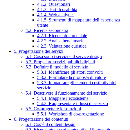
4.1.2. Questionari
4.1.3. Test di usabilità
4.1.4. Web analytics
4.1.5. Strumenti di mappatura dell’esperienza
utente
4.2. Ricerca secondaria
4.2.1. Ricerca documentale
4.2.2. Analisi benchmark
4.2.3. Valutazione euristica
5. Progettazione dei servizi
5.1. Cosa sono i servizi e il service design
5.2. Progettare servizi pubblici digitali
5.3. Definire il modello di servizio
5.3.1. Identificare gli attori coinvolti
5.3.2. Formulare la proposta di valore
5.3.3. Inquadrare gli elementi costitutivi del
servizio
5.4. Descrivere il funzionamento del servizio
5.4.1. Mappare l’ecosistema
5.4.2. Rappresentare i flussi di servizio
5.5. Co-progettare le soluzioni
5.5.1. Workshop di co-progettazione
6. Progettazione dei contenuti
6.1. Cos’è il content design
6.2. Ricerca utente sui contenuti e il linguaggio