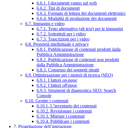
6.6.1. I documenti vanno sul web
6.6.2. Tipi di documenti
6.6.3. Formato di lettura dei documenti elettronici
6.6.4. Modalità di produzione dei documenti
6.7. Immagini e video
6.7.1. Testo alternativo (alt text) per le immagini
6.7.2. Sottotitoli per i video
6.7.3. Trascrizioni per i video
6.8. Proprietà intellettuale e privacy
6.8.1. Pubblicazione di contenuti prodotti dalla
Pubblica Amministrazione
6.8.2. Pubblicazione di contenuti non prodotti
dalla Pubblica Amministrazione
6.8.3. Consenso dei soggetti ritratti
6.9. Ottimizzazione per i motori di ricerca (SEO)
6.9.1. I fattori
on-page
6.9.2. I fattori
off-page
6.9.3. Strumenti di diagnostica SEO: Search
Console
6.10. Gestire i contenuti
6.10.1. L’inventario dei contenuti
6.10.2. Revisionare i contenuti
6.10.3. Migrare i contenuti
6.10.4. Pubblicare i contenuti
7. Progettazione dell’interazione