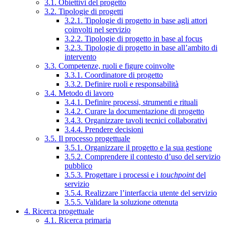
3.1. Obiettivi del progetto
3.2. Tipologie di progetti
3.2.1. Tipologie di progetto in base agli attori
coinvolti nel servizio
3.2.2. Tipologie di progetto in base al focus
3.2.3. Tipologie di progetto in base all’ambito di
intervento
3.3. Competenze, ruoli e figure coinvolte
3.3.1. Coordinatore di progetto
3.3.2. Definire ruoli e responsabilità
3.4. Metodo di lavoro
3.4.1. Definire processi, strumenti e rituali
3.4.2. Curare la documentazione di progetto
3.4.3. Organizzare tavoli tecnici collaborativi
3.4.4. Prendere decisioni
3.5. Il processo progettuale
3.5.1. Organizzare il progetto e la sua gestione
3.5.2. Comprendere il contesto d’uso del servizio
pubblico
3.5.3. Progettare i processi e i
touchpoint
del
servizio
3.5.4. Realizzare l’interfaccia utente del servizio
3.5.5. Validare la soluzione ottenuta
4. Ricerca progettuale
4.1. Ricerca primaria