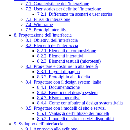
7.1. Caratteristiche dell’interazione
7.2. User stories per definire l’interazione
7.2.1. Differenza tra scenari e user stories
7.3. Flussi di interazione
7.4. Wireframe
7.5. Prototipi interattivi
8. Progettazione dell’interfaccia
8.1. Obiettivi dell’interfaccia
8.2. Elementi dell’interfaccia
8.2.1. Elementi di composizione
8.2.2. Elementi interattivi
8.2.3. Elementi testuali (microtesti)
8.3. Progettare e costruire in alta fedeltà
8.3.1. Layout di pagina
8.3.2. Prototipi in alta fedeltà
8.4. Progettare con il design system .italia
8.4.1. Documentazione
8.4.2. Benefici del design system
8.4.3. Risorse operative
8.4.4. Come contribuire al design system .italia
8.5. Progettare con i modelli di sito e servizi
8.5.1. Vantaggi dell’utilizzo dei modelli
8.5.2. I modelli di sito e servizi disponibili
9. Sviluppo dell’interfaccia
9.1. Approccio allo sviluppo