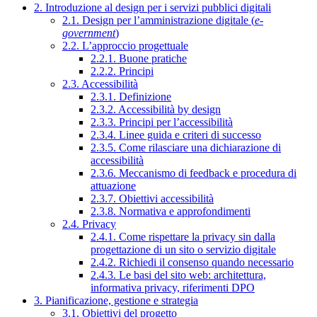
2. Introduzione al design per i servizi pubblici digitali
2.1. Design per l’amministrazione digitale (
e-
government
)
2.2. L’approccio progettuale
2.2.1. Buone pratiche
2.2.2. Principi
2.3. Accessibilità
2.3.1. Definizione
2.3.2. Accessibilità by design
2.3.3. Principi per l’accessibilità
2.3.4. Linee guida e criteri di successo
2.3.5. Come rilasciare una dichiarazione di
accessibilità
2.3.6. Meccanismo di feedback e procedura di
attuazione
2.3.7. Obiettivi accessibilità
2.3.8. Normativa e approfondimenti
2.4. Privacy
2.4.1. Come rispettare la privacy sin dalla
progettazione di un sito o servizio digitale
2.4.2. Richiedi il consenso quando necessario
2.4.3. Le basi del sito web: architettura,
informativa privacy, riferimenti DPO
3. Pianificazione, gestione e strategia
3.1. Obiettivi del progetto