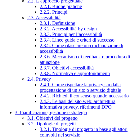
2.2. L’approccio progettuale
2.2.1. Buone pratiche
2.2.2. Principi
2.3. Accessibilità
2.3.1. Definizione
2.3.2. Accessibilità by design
2.3.3. Principi per l’accessibilità
2.3.4. Linee guida e criteri di successo
2.3.5. Come rilasciare una dichiarazione di
accessibilità
2.3.6. Meccanismo di feedback e procedura di
attuazione
2.3.7. Obiettivi accessibilità
2.3.8. Normativa e approfondimenti
2.4. Privacy
2.4.1. Come rispettare la privacy sin dalla
progettazione di un sito o servizio digitale
2.4.2. Richiedi il consenso quando necessario
2.4.3. Le basi del sito web: architettura,
informativa privacy, riferimenti DPO
3. Pianificazione, gestione e strategia
3.1. Obiettivi del progetto
3.2. Tipologie di progetti
3.2.1. Tipologie di progetto in base agli attori
coinvolti nel servizio