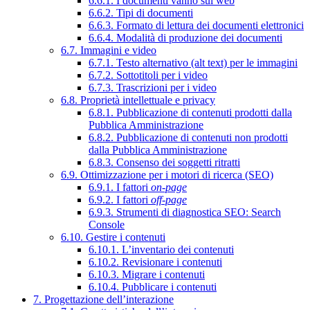
6.6.1. I documenti vanno sul web
6.6.2. Tipi di documenti
6.6.3. Formato di lettura dei documenti elettronici
6.6.4. Modalità di produzione dei documenti
6.7. Immagini e video
6.7.1. Testo alternativo (alt text) per le immagini
6.7.2. Sottotitoli per i video
6.7.3. Trascrizioni per i video
6.8. Proprietà intellettuale e privacy
6.8.1. Pubblicazione di contenuti prodotti dalla
Pubblica Amministrazione
6.8.2. Pubblicazione di contenuti non prodotti
dalla Pubblica Amministrazione
6.8.3. Consenso dei soggetti ritratti
6.9. Ottimizzazione per i motori di ricerca (SEO)
6.9.1. I fattori
on-page
6.9.2. I fattori
off-page
6.9.3. Strumenti di diagnostica SEO: Search
Console
6.10. Gestire i contenuti
6.10.1. L’inventario dei contenuti
6.10.2. Revisionare i contenuti
6.10.3. Migrare i contenuti
6.10.4. Pubblicare i contenuti
7. Progettazione dell’interazione