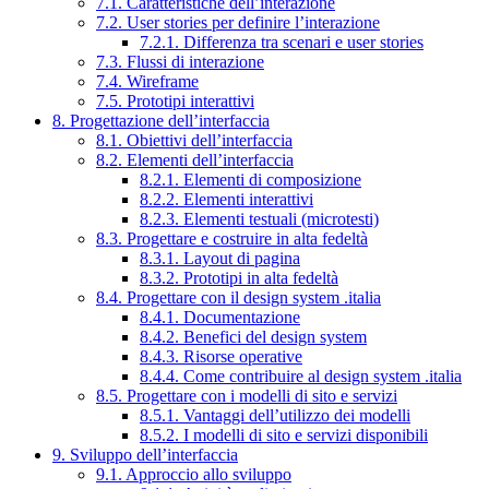
7.1. Caratteristiche dell’interazione
7.2. User stories per definire l’interazione
7.2.1. Differenza tra scenari e user stories
7.3. Flussi di interazione
7.4. Wireframe
7.5. Prototipi interattivi
8. Progettazione dell’interfaccia
8.1. Obiettivi dell’interfaccia
8.2. Elementi dell’interfaccia
8.2.1. Elementi di composizione
8.2.2. Elementi interattivi
8.2.3. Elementi testuali (microtesti)
8.3. Progettare e costruire in alta fedeltà
8.3.1. Layout di pagina
8.3.2. Prototipi in alta fedeltà
8.4. Progettare con il design system .italia
8.4.1. Documentazione
8.4.2. Benefici del design system
8.4.3. Risorse operative
8.4.4. Come contribuire al design system .italia
8.5. Progettare con i modelli di sito e servizi
8.5.1. Vantaggi dell’utilizzo dei modelli
8.5.2. I modelli di sito e servizi disponibili
9. Sviluppo dell’interfaccia
9.1. Approccio allo sviluppo