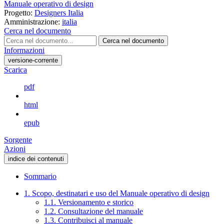
Manuale operativo di design
Progetto:
Designers Italia
Amministrazione:
italia
Cerca nel documento
Cerca nel documento
Informazioni
versione-corrente
Scarica
pdf
html
epub
Sorgente
Azioni
indice dei contenuti
Sommario
1. Scopo, destinatari e uso del Manuale operativo di design
1.1. Versionamento e storico
1.2. Consultazione del manuale
1.3. Contribuisci al manuale