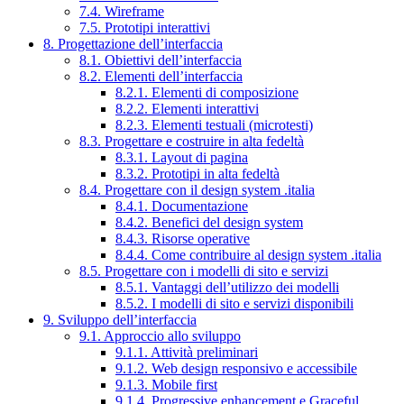
7.4. Wireframe
7.5. Prototipi interattivi
8. Progettazione dell’interfaccia
8.1. Obiettivi dell’interfaccia
8.2. Elementi dell’interfaccia
8.2.1. Elementi di composizione
8.2.2. Elementi interattivi
8.2.3. Elementi testuali (microtesti)
8.3. Progettare e costruire in alta fedeltà
8.3.1. Layout di pagina
8.3.2. Prototipi in alta fedeltà
8.4. Progettare con il design system .italia
8.4.1. Documentazione
8.4.2. Benefici del design system
8.4.3. Risorse operative
8.4.4. Come contribuire al design system .italia
8.5. Progettare con i modelli di sito e servizi
8.5.1. Vantaggi dell’utilizzo dei modelli
8.5.2. I modelli di sito e servizi disponibili
9. Sviluppo dell’interfaccia
9.1. Approccio allo sviluppo
9.1.1. Attività preliminari
9.1.2. Web design responsivo e accessibile
9.1.3. Mobile first
9.1.4. Progressive enhancement e Graceful