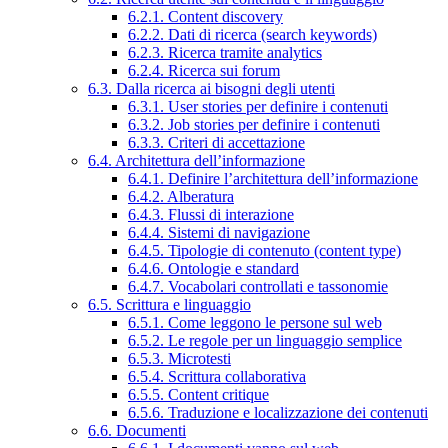
6.2.1. Content discovery
6.2.2. Dati di ricerca (search keywords)
6.2.3. Ricerca tramite analytics
6.2.4. Ricerca sui forum
6.3. Dalla ricerca ai bisogni degli utenti
6.3.1. User stories per definire i contenuti
6.3.2. Job stories per definire i contenuti
6.3.3. Criteri di accettazione
6.4. Architettura dell’informazione
6.4.1. Definire l’architettura dell’informazione
6.4.2. Alberatura
6.4.3. Flussi di interazione
6.4.4. Sistemi di navigazione
6.4.5. Tipologie di contenuto (content type)
6.4.6. Ontologie e standard
6.4.7. Vocabolari controllati e tassonomie
6.5. Scrittura e linguaggio
6.5.1. Come leggono le persone sul web
6.5.2. Le regole per un linguaggio semplice
6.5.3. Microtesti
6.5.4. Scrittura collaborativa
6.5.5. Content critique
6.5.6. Traduzione e localizzazione dei contenuti
6.6. Documenti