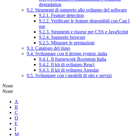
degradation
9.2. Strumenti di supporto allo sviluppo del software
9.2.1. Feature detection
9.2.2. Verificare le feature disponibili con Can I
use
9.2.3. Strumenti e risorse per CSS e JavaScript
9.2.4. Supporto browser
9.2.5. Misurare le prestazioni
9.3. Catalogo del riuso
9.4. Sviluppare con il design system .italia
9.4.1. Il framework Bootstrap Italia
9.4.2. Il kit di sviluppo React
9.4.3. Il kit di sviluppo Angular
9.5. Sviluppare con i modelli di sito e servizi
None
None
A
B
C
D
E
I
M