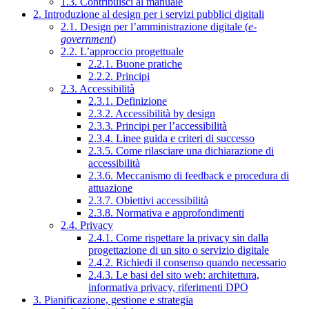
1.3. Contribuisci al manuale
2. Introduzione al design per i servizi pubblici digitali
2.1. Design per l’amministrazione digitale (
e-
government
)
2.2. L’approccio progettuale
2.2.1. Buone pratiche
2.2.2. Principi
2.3. Accessibilità
2.3.1. Definizione
2.3.2. Accessibilità by design
2.3.3. Principi per l’accessibilità
2.3.4. Linee guida e criteri di successo
2.3.5. Come rilasciare una dichiarazione di
accessibilità
2.3.6. Meccanismo di feedback e procedura di
attuazione
2.3.7. Obiettivi accessibilità
2.3.8. Normativa e approfondimenti
2.4. Privacy
2.4.1. Come rispettare la privacy sin dalla
progettazione di un sito o servizio digitale
2.4.2. Richiedi il consenso quando necessario
2.4.3. Le basi del sito web: architettura,
informativa privacy, riferimenti DPO
3. Pianificazione, gestione e strategia