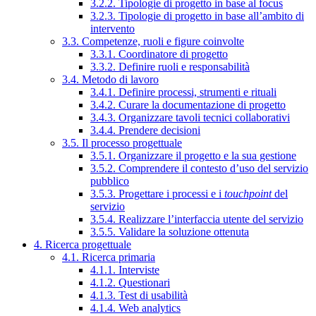
3.2.2. Tipologie di progetto in base al focus
3.2.3. Tipologie di progetto in base all’ambito di
intervento
3.3. Competenze, ruoli e figure coinvolte
3.3.1. Coordinatore di progetto
3.3.2. Definire ruoli e responsabilità
3.4. Metodo di lavoro
3.4.1. Definire processi, strumenti e rituali
3.4.2. Curare la documentazione di progetto
3.4.3. Organizzare tavoli tecnici collaborativi
3.4.4. Prendere decisioni
3.5. Il processo progettuale
3.5.1. Organizzare il progetto e la sua gestione
3.5.2. Comprendere il contesto d’uso del servizio
pubblico
3.5.3. Progettare i processi e i
touchpoint
del
servizio
3.5.4. Realizzare l’interfaccia utente del servizio
3.5.5. Validare la soluzione ottenuta
4. Ricerca progettuale
4.1. Ricerca primaria
4.1.1. Interviste
4.1.2. Questionari
4.1.3. Test di usabilità
4.1.4. Web analytics