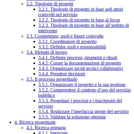
3.2. Tipologie di progetti
3.2.1. Tipologie di progetto in base agli attori
coinvolti nel servizio
3.2.2. Tipologie di progetto in base al focus
3.2.3. Tipologie di progetto in base all’ambito di
intervento
3.3. Competenze, ruoli e figure coinvolte
3.3.1. Coordinatore di progetto
3.3.2. Definire ruoli e responsabilità
3.4. Metodo di lavoro
3.4.1. Definire processi, strumenti e rituali
3.4.2. Curare la documentazione di progetto
3.4.3. Organizzare tavoli tecnici collaborativi
3.4.4. Prendere decisioni
3.5. Il processo progettuale
3.5.1. Organizzare il progetto e la sua gestione
3.5.2. Comprendere il contesto d’uso del servizio
pubblico
3.5.3. Progettare i processi e i
touchpoint
del
servizio
3.5.4. Realizzare l’interfaccia utente del servizio
3.5.5. Validare la soluzione ottenuta
4. Ricerca progettuale
4.1. Ricerca primaria
4.1.1. Interviste