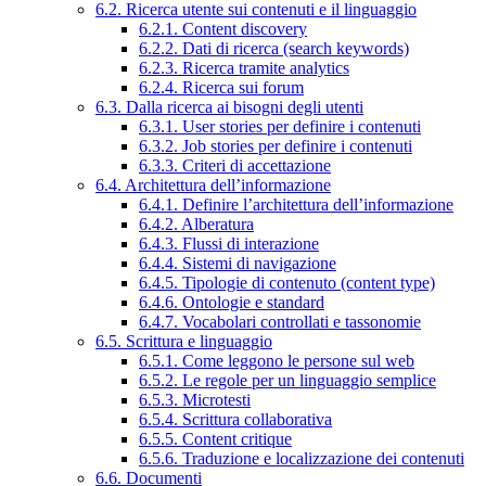
6.2. Ricerca utente sui contenuti e il linguaggio
6.2.1. Content discovery
6.2.2. Dati di ricerca (search keywords)
6.2.3. Ricerca tramite analytics
6.2.4. Ricerca sui forum
6.3. Dalla ricerca ai bisogni degli utenti
6.3.1. User stories per definire i contenuti
6.3.2. Job stories per definire i contenuti
6.3.3. Criteri di accettazione
6.4. Architettura dell’informazione
6.4.1. Definire l’architettura dell’informazione
6.4.2. Alberatura
6.4.3. Flussi di interazione
6.4.4. Sistemi di navigazione
6.4.5. Tipologie di contenuto (content type)
6.4.6. Ontologie e standard
6.4.7. Vocabolari controllati e tassonomie
6.5. Scrittura e linguaggio
6.5.1. Come leggono le persone sul web
6.5.2. Le regole per un linguaggio semplice
6.5.3. Microtesti
6.5.4. Scrittura collaborativa
6.5.5. Content critique
6.5.6. Traduzione e localizzazione dei contenuti
6.6. Documenti