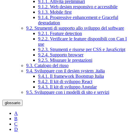
9.1.1. Attività preliminari
9.1.2. Web design responsivo e accessibile
9.1.3. Mobile first
9.1.4. Progressive enhancement e Graceful
degradation
9.2. Strumenti di supporto allo sviluppo del software
9.2.1. Feature detection
9.2.2. Verificare le feature disponibili con Can I
use
9.2.3. Strumenti e risorse per CSS e JavaScript
9.2.4. Supporto browser
9.2.5. Misurare le prestazioni
9.3. Catalogo del riuso
9.4. Sviluppare con il design system .italia
9.4.1. Il framework Bootstrap Italia
9.4.2. Il kit di sviluppo React
9.4.3. Il kit di sviluppo Angular
9.5. Sviluppare con i modelli di sito e servizi
glossario
A
B
C
D