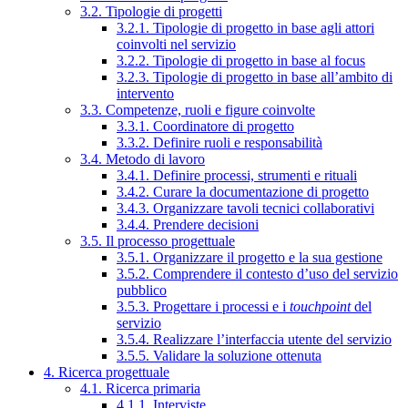
3.2. Tipologie di progetti
3.2.1. Tipologie di progetto in base agli attori
coinvolti nel servizio
3.2.2. Tipologie di progetto in base al focus
3.2.3. Tipologie di progetto in base all’ambito di
intervento
3.3. Competenze, ruoli e figure coinvolte
3.3.1. Coordinatore di progetto
3.3.2. Definire ruoli e responsabilità
3.4. Metodo di lavoro
3.4.1. Definire processi, strumenti e rituali
3.4.2. Curare la documentazione di progetto
3.4.3. Organizzare tavoli tecnici collaborativi
3.4.4. Prendere decisioni
3.5. Il processo progettuale
3.5.1. Organizzare il progetto e la sua gestione
3.5.2. Comprendere il contesto d’uso del servizio
pubblico
3.5.3. Progettare i processi e i
touchpoint
del
servizio
3.5.4. Realizzare l’interfaccia utente del servizio
3.5.5. Validare la soluzione ottenuta
4. Ricerca progettuale
4.1. Ricerca primaria
4.1.1. Interviste