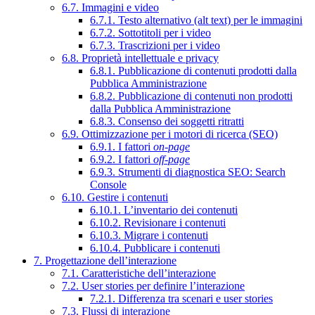
6.7. Immagini e video
6.7.1. Testo alternativo (alt text) per le immagini
6.7.2. Sottotitoli per i video
6.7.3. Trascrizioni per i video
6.8. Proprietà intellettuale e privacy
6.8.1. Pubblicazione di contenuti prodotti dalla
Pubblica Amministrazione
6.8.2. Pubblicazione di contenuti non prodotti
dalla Pubblica Amministrazione
6.8.3. Consenso dei soggetti ritratti
6.9. Ottimizzazione per i motori di ricerca (SEO)
6.9.1. I fattori
on-page
6.9.2. I fattori
off-page
6.9.3. Strumenti di diagnostica SEO: Search
Console
6.10. Gestire i contenuti
6.10.1. L’inventario dei contenuti
6.10.2. Revisionare i contenuti
6.10.3. Migrare i contenuti
6.10.4. Pubblicare i contenuti
7. Progettazione dell’interazione
7.1. Caratteristiche dell’interazione
7.2. User stories per definire l’interazione
7.2.1. Differenza tra scenari e user stories
7.3. Flussi di interazione