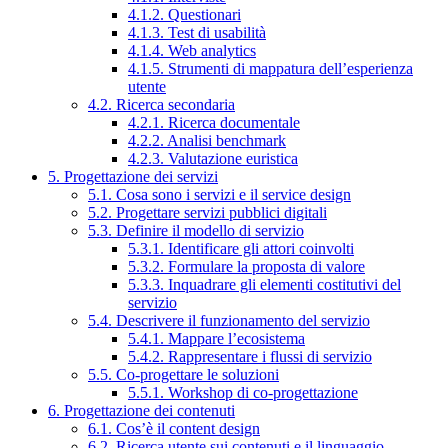
4.1.2. Questionari
4.1.3. Test di usabilità
4.1.4. Web analytics
4.1.5. Strumenti di mappatura dell’esperienza
utente
4.2. Ricerca secondaria
4.2.1. Ricerca documentale
4.2.2. Analisi benchmark
4.2.3. Valutazione euristica
5. Progettazione dei servizi
5.1. Cosa sono i servizi e il service design
5.2. Progettare servizi pubblici digitali
5.3. Definire il modello di servizio
5.3.1. Identificare gli attori coinvolti
5.3.2. Formulare la proposta di valore
5.3.3. Inquadrare gli elementi costitutivi del
servizio
5.4. Descrivere il funzionamento del servizio
5.4.1. Mappare l’ecosistema
5.4.2. Rappresentare i flussi di servizio
5.5. Co-progettare le soluzioni
5.5.1. Workshop di co-progettazione
6. Progettazione dei contenuti
6.1. Cos’è il content design
6.2. Ricerca utente sui contenuti e il linguaggio