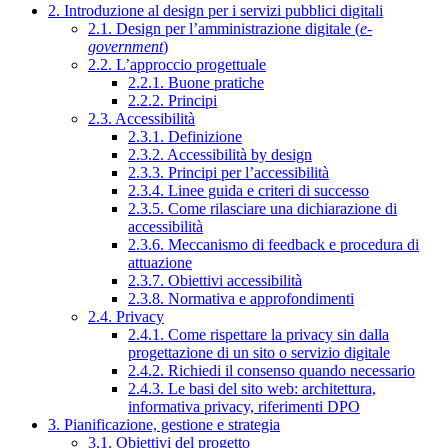
2. Introduzione al design per i servizi pubblici digitali
2.1. Design per l’amministrazione digitale (
e-
government
)
2.2. L’approccio progettuale
2.2.1. Buone pratiche
2.2.2. Principi
2.3. Accessibilità
2.3.1. Definizione
2.3.2. Accessibilità by design
2.3.3. Principi per l’accessibilità
2.3.4. Linee guida e criteri di successo
2.3.5. Come rilasciare una dichiarazione di
accessibilità
2.3.6. Meccanismo di feedback e procedura di
attuazione
2.3.7. Obiettivi accessibilità
2.3.8. Normativa e approfondimenti
2.4. Privacy
2.4.1. Come rispettare la privacy sin dalla
progettazione di un sito o servizio digitale
2.4.2. Richiedi il consenso quando necessario
2.4.3. Le basi del sito web: architettura,
informativa privacy, riferimenti DPO
3. Pianificazione, gestione e strategia
3.1. Obiettivi del progetto