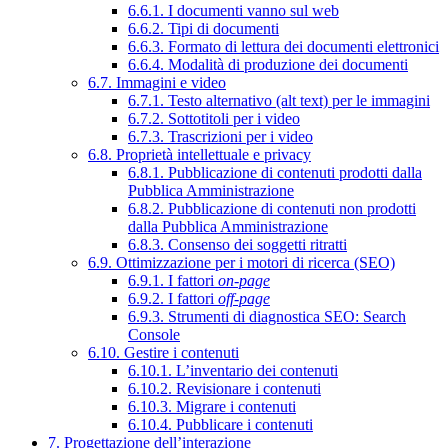
6.6.1. I documenti vanno sul web
6.6.2. Tipi di documenti
6.6.3. Formato di lettura dei documenti elettronici
6.6.4. Modalità di produzione dei documenti
6.7. Immagini e video
6.7.1. Testo alternativo (alt text) per le immagini
6.7.2. Sottotitoli per i video
6.7.3. Trascrizioni per i video
6.8. Proprietà intellettuale e privacy
6.8.1. Pubblicazione di contenuti prodotti dalla
Pubblica Amministrazione
6.8.2. Pubblicazione di contenuti non prodotti
dalla Pubblica Amministrazione
6.8.3. Consenso dei soggetti ritratti
6.9. Ottimizzazione per i motori di ricerca (SEO)
6.9.1. I fattori
on-page
6.9.2. I fattori
off-page
6.9.3. Strumenti di diagnostica SEO: Search
Console
6.10. Gestire i contenuti
6.10.1. L’inventario dei contenuti
6.10.2. Revisionare i contenuti
6.10.3. Migrare i contenuti
6.10.4. Pubblicare i contenuti
7. Progettazione dell’interazione