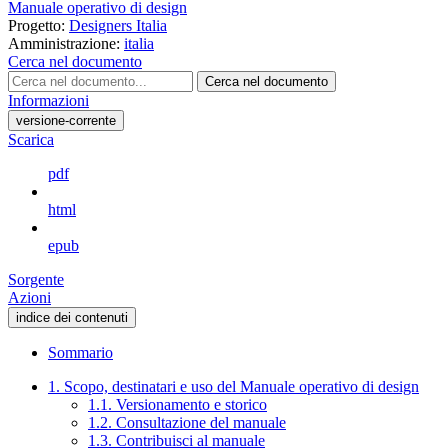
Manuale operativo di design
Progetto:
Designers Italia
Amministrazione:
italia
Cerca nel documento
Cerca nel documento
Informazioni
versione-corrente
Scarica
pdf
html
epub
Sorgente
Azioni
indice dei contenuti
Sommario
1. Scopo, destinatari e uso del Manuale operativo di design
1.1. Versionamento e storico
1.2. Consultazione del manuale
1.3. Contribuisci al manuale