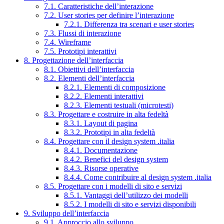
7.1. Caratteristiche dell’interazione
7.2. User stories per definire l’interazione
7.2.1. Differenza tra scenari e user stories
7.3. Flussi di interazione
7.4. Wireframe
7.5. Prototipi interattivi
8. Progettazione dell’interfaccia
8.1. Obiettivi dell’interfaccia
8.2. Elementi dell’interfaccia
8.2.1. Elementi di composizione
8.2.2. Elementi interattivi
8.2.3. Elementi testuali (microtesti)
8.3. Progettare e costruire in alta fedeltà
8.3.1. Layout di pagina
8.3.2. Prototipi in alta fedeltà
8.4. Progettare con il design system .italia
8.4.1. Documentazione
8.4.2. Benefici del design system
8.4.3. Risorse operative
8.4.4. Come contribuire al design system .italia
8.5. Progettare con i modelli di sito e servizi
8.5.1. Vantaggi dell’utilizzo dei modelli
8.5.2. I modelli di sito e servizi disponibili
9. Sviluppo dell’interfaccia
9.1. Approccio allo sviluppo