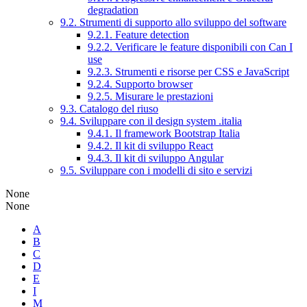
degradation
9.2. Strumenti di supporto allo sviluppo del software
9.2.1. Feature detection
9.2.2. Verificare le feature disponibili con Can I
use
9.2.3. Strumenti e risorse per CSS e JavaScript
9.2.4. Supporto browser
9.2.5. Misurare le prestazioni
9.3. Catalogo del riuso
9.4. Sviluppare con il design system .italia
9.4.1. Il framework Bootstrap Italia
9.4.2. Il kit di sviluppo React
9.4.3. Il kit di sviluppo Angular
9.5. Sviluppare con i modelli di sito e servizi
None
None
A
B
C
D
E
I
M