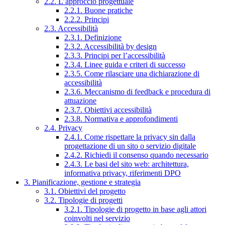
2.2. L’approccio progettuale
2.2.1. Buone pratiche
2.2.2. Principi
2.3. Accessibilità
2.3.1. Definizione
2.3.2. Accessibilità by design
2.3.3. Principi per l’accessibilità
2.3.4. Linee guida e criteri di successo
2.3.5. Come rilasciare una dichiarazione di
accessibilità
2.3.6. Meccanismo di feedback e procedura di
attuazione
2.3.7. Obiettivi accessibilità
2.3.8. Normativa e approfondimenti
2.4. Privacy
2.4.1. Come rispettare la privacy sin dalla
progettazione di un sito o servizio digitale
2.4.2. Richiedi il consenso quando necessario
2.4.3. Le basi del sito web: architettura,
informativa privacy, riferimenti DPO
3. Pianificazione, gestione e strategia
3.1. Obiettivi del progetto
3.2. Tipologie di progetti
3.2.1. Tipologie di progetto in base agli attori
coinvolti nel servizio