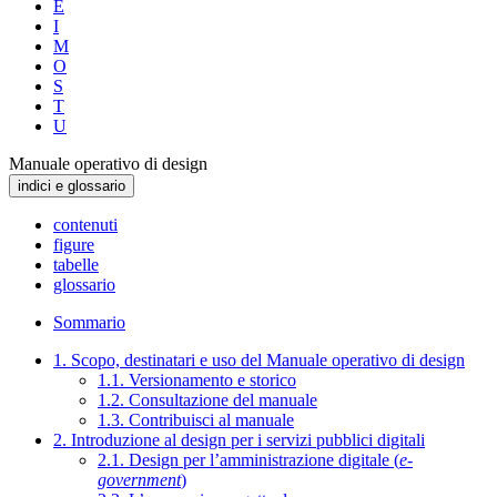
E
I
M
O
S
T
U
Manuale operativo di design
indici e glossario
contenuti
figure
tabelle
glossario
Sommario
1. Scopo, destinatari e uso del Manuale operativo di design
1.1. Versionamento e storico
1.2. Consultazione del manuale
1.3. Contribuisci al manuale
2. Introduzione al design per i servizi pubblici digitali
2.1. Design per l’amministrazione digitale (
e-
government
)