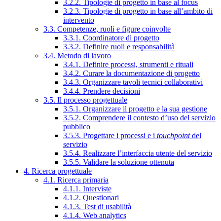
3.2.2. Tipologie di progetto in base al focus
3.2.3. Tipologie di progetto in base all’ambito di
intervento
3.3. Competenze, ruoli e figure coinvolte
3.3.1. Coordinatore di progetto
3.3.2. Definire ruoli e responsabilità
3.4. Metodo di lavoro
3.4.1. Definire processi, strumenti e rituali
3.4.2. Curare la documentazione di progetto
3.4.3. Organizzare tavoli tecnici collaborativi
3.4.4. Prendere decisioni
3.5. Il processo progettuale
3.5.1. Organizzare il progetto e la sua gestione
3.5.2. Comprendere il contesto d’uso del servizio
pubblico
3.5.3. Progettare i processi e i
touchpoint
del
servizio
3.5.4. Realizzare l’interfaccia utente del servizio
3.5.5. Validare la soluzione ottenuta
4. Ricerca progettuale
4.1. Ricerca primaria
4.1.1. Interviste
4.1.2. Questionari
4.1.3. Test di usabilità
4.1.4. Web analytics