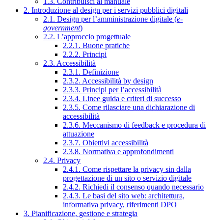
1.3. Contribuisci al manuale
2. Introduzione al design per i servizi pubblici digitali
2.1. Design per l’amministrazione digitale (
e-
government
)
2.2. L’approccio progettuale
2.2.1. Buone pratiche
2.2.2. Principi
2.3. Accessibilità
2.3.1. Definizione
2.3.2. Accessibilità by design
2.3.3. Principi per l’accessibilità
2.3.4. Linee guida e criteri di successo
2.3.5. Come rilasciare una dichiarazione di
accessibilità
2.3.6. Meccanismo di feedback e procedura di
attuazione
2.3.7. Obiettivi accessibilità
2.3.8. Normativa e approfondimenti
2.4. Privacy
2.4.1. Come rispettare la privacy sin dalla
progettazione di un sito o servizio digitale
2.4.2. Richiedi il consenso quando necessario
2.4.3. Le basi del sito web: architettura,
informativa privacy, riferimenti DPO
3. Pianificazione, gestione e strategia