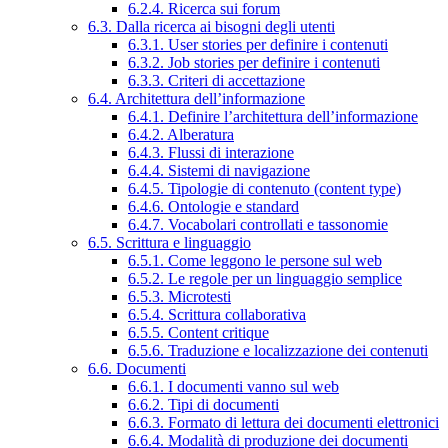
6.2.4. Ricerca sui forum
6.3. Dalla ricerca ai bisogni degli utenti
6.3.1. User stories per definire i contenuti
6.3.2. Job stories per definire i contenuti
6.3.3. Criteri di accettazione
6.4. Architettura dell’informazione
6.4.1. Definire l’architettura dell’informazione
6.4.2. Alberatura
6.4.3. Flussi di interazione
6.4.4. Sistemi di navigazione
6.4.5. Tipologie di contenuto (content type)
6.4.6. Ontologie e standard
6.4.7. Vocabolari controllati e tassonomie
6.5. Scrittura e linguaggio
6.5.1. Come leggono le persone sul web
6.5.2. Le regole per un linguaggio semplice
6.5.3. Microtesti
6.5.4. Scrittura collaborativa
6.5.5. Content critique
6.5.6. Traduzione e localizzazione dei contenuti
6.6. Documenti
6.6.1. I documenti vanno sul web
6.6.2. Tipi di documenti
6.6.3. Formato di lettura dei documenti elettronici
6.6.4. Modalità di produzione dei documenti