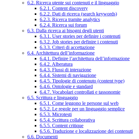
6.2. Ricerca utente sui contenuti e il linguaggio
6.2.1. Content discovery
6.2.2. Dati di ricerca (search keywords)
6.2.3. Ricerca tramite analytics
6.2.4. Ricerca sui forum
6.3. Dalla ricerca ai bisogni degli utenti
6.3.1. User stories per definire i contenuti
6.3.2. Job stories per definire i contenuti
6.3.3. Criteri di accettazione
6.4. Architettura dell’informazione
6.4.1. Definire l’architettura dell’informazione
6.4.2. Alberatura
6.4.3. Flussi di interazione
6.4.4. Sistemi di navigazione
6.4.5. Tipologie di contenuto (content type)
6.4.6. Ontologie e standard
6.4.7. Vocabolari controllati e tassonomie
6.5. Scrittura e linguaggio
6.5.1. Come leggono le persone sul web
6.5.2. Le regole per un linguaggio semplice
6.5.3. Microtesti
6.5.4. Scrittura collaborativa
6.5.5. Content critique
6.5.6. Traduzione e localizzazione dei contenuti
6.6. Documenti