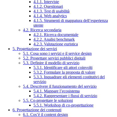
4.1.1. Interviste
4.1.2. Questionari
4.1.3. Test di usabilità
4.1.4. Web analytics
4.1.5. Strumenti di mappatura dell’esperienza
utente
4.2. Ricerca secondaria
4.2.1. Ricerca documentale
4.2.2. Analisi benchmark
4.2.3. Valutazione euristica
5. Progettazione dei servizi
5.1. Cosa sono i servizi e il service design
5.2. Progettare servizi pubblici digitali
5.3. Definire il modello di servizio
5.3.1. Identificare gli attori coinvolti
5.3.2. Formulare la proposta di valore
5.3.3. Inquadrare gli elementi costitutivi del
servizio
5.4. Descrivere il funzionamento del servizio
5.4.1. Mappare l’ecosistema
5.4.2. Rappresentare i flussi di servizio
5.5. Co-progettare le soluzioni
5.5.1. Workshop di co-progettazione
6. Progettazione dei contenuti
6.1. Cos’è il content design