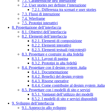
7.1. Caratteristiche dell’interazione
7.2. User stories per definire l’interazione
7.2.1. Differenza tra scenari e user stories
7.3. Flussi di interazione
7.4. Wireframe
7.5. Prototipi interattivi
8. Progettazione dell’interfaccia
8.1. Obiettivi dell’interfaccia
8.2. Elementi dell’interfaccia
8.2.1. Elementi di composizione
8.2.2. Elementi interattivi
8.2.3. Elementi testuali (microtesti)
8.3. Progettare e costruire in alta fedeltà
8.3.1. Layout di pagina
8.3.2. Prototipi in alta fedeltà
8.4. Progettare con il design system .italia
8.4.1. Documentazione
8.4.2. Benefici del design system
8.4.3. Risorse operative
8.4.4. Come contribuire al design system .italia
8.5. Progettare con i modelli di sito e servizi
8.5.1. Vantaggi dell’utilizzo dei modelli
8.5.2. I modelli di sito e servizi disponibili
9. Sviluppo dell’interfaccia
9.1. Approccio allo sviluppo