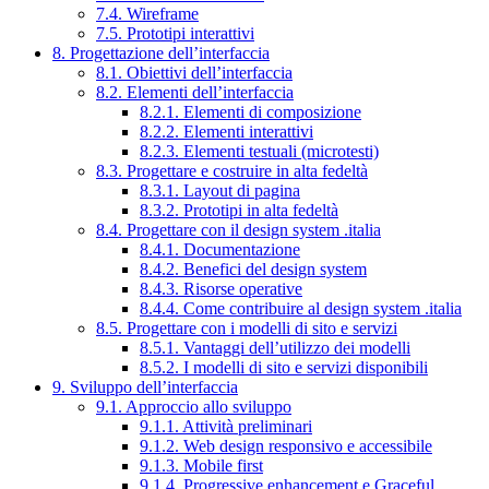
7.4. Wireframe
7.5. Prototipi interattivi
8. Progettazione dell’interfaccia
8.1. Obiettivi dell’interfaccia
8.2. Elementi dell’interfaccia
8.2.1. Elementi di composizione
8.2.2. Elementi interattivi
8.2.3. Elementi testuali (microtesti)
8.3. Progettare e costruire in alta fedeltà
8.3.1. Layout di pagina
8.3.2. Prototipi in alta fedeltà
8.4. Progettare con il design system .italia
8.4.1. Documentazione
8.4.2. Benefici del design system
8.4.3. Risorse operative
8.4.4. Come contribuire al design system .italia
8.5. Progettare con i modelli di sito e servizi
8.5.1. Vantaggi dell’utilizzo dei modelli
8.5.2. I modelli di sito e servizi disponibili
9. Sviluppo dell’interfaccia
9.1. Approccio allo sviluppo
9.1.1. Attività preliminari
9.1.2. Web design responsivo e accessibile
9.1.3. Mobile first
9.1.4. Progressive enhancement e Graceful