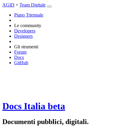
AGID
+
Team Digitale
Piano Triennale
Le community
Developers
Designers
Gli strumenti
Forum
Docs
GitHub
Docs Italia
beta
Documenti pubblici, digitali.