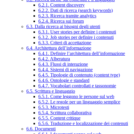
6.2.1. Content discovery
6.2.2. Dati di ricerca (search keywords)
6.2.3. Ricerca tramite analytics
6.2.4. Ricerca sui forum
6.3. Dalla ricerca ai bisogni degli utenti
6.3.1. User stories per definire i contenuti
6.3.2. Job stories per definire i contenuti
6.3.3. Criteri di accettazione
6.4. Architettura dell’informazione
6.4.1. Definire l’architettura dell’informazione
6.4.2. Alberatura
6.4.3. Flussi di interazione
6.4.4. Sistemi di navigazione
6.4.5. Tipologie di contenuto (content type)
6.4.6. Ontologie e standard
6.4.7. Vocabolari controllati e tassonomie
6.5. Scrittura e linguaggio
6.5.1. Come leggono le persone sul web
6.5.2. Le regole per un linguaggio semplice
6.5.3. Microtesti
6.5.4. Scrittura collaborativa
6.5.5. Content critique
6.5.6. Traduzione e localizzazione dei contenuti
6.6. Documenti