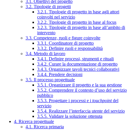
3.1. Obiettivi del progetto
3.2. Tipologie di progetti
3.2.1. Tipologie di progetto in base agli attori
coinvolti nel servizio
3.2.2. Tipologie di progetto in base al focus
3.2.3. Tipologie di progetto in base all’ambito di
intervento
3.3. Competenze, ruoli e figure coinvolte
3.3.1. Coordinatore di progetto
3.3.2. Definire ruoli e responsabilità
3.4. Metodo di lavoro
3.4.1. Definire processi, strumenti e rituali
3.4.2. Curare la documentazione di progetto
3.4.3. Organizzare tavoli tecnici collaborativi
3.4.4. Prendere decisioni
3.5. Il processo progettuale
3.5.1. Organizzare il progetto e la sua gestione
3.5.2. Comprendere il contesto d’uso del servizio
pubblico
3.5.3. Progettare i processi e i
touchpoint
del
servizio
3.5.4. Realizzare l’interfaccia utente del servizio
3.5.5. Validare la soluzione ottenuta
4. Ricerca progettuale
4.1. Ricerca primaria