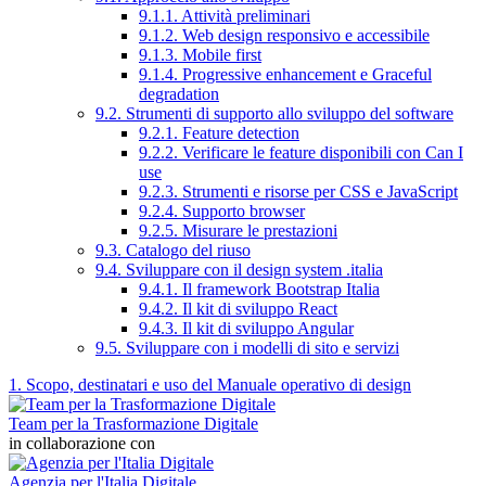
9.1.1. Attività preliminari
9.1.2. Web design responsivo e accessibile
9.1.3. Mobile first
9.1.4. Progressive enhancement e Graceful
degradation
9.2. Strumenti di supporto allo sviluppo del software
9.2.1. Feature detection
9.2.2. Verificare le feature disponibili con Can I
use
9.2.3. Strumenti e risorse per CSS e JavaScript
9.2.4. Supporto browser
9.2.5. Misurare le prestazioni
9.3. Catalogo del riuso
9.4. Sviluppare con il design system .italia
9.4.1. Il framework Bootstrap Italia
9.4.2. Il kit di sviluppo React
9.4.3. Il kit di sviluppo Angular
9.5. Sviluppare con i modelli di sito e servizi
1. Scopo, destinatari e uso del Manuale operativo di design
Team per la Trasformazione Digitale
in collaborazione con
Agenzia per l'Italia Digitale