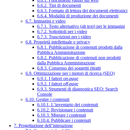
6.6.1. I documenti vanno sul web
6.6.2. Tipi di documenti
6.6.3. Formato di lettura dei documenti elettronici
6.6.4. Modalità di produzione dei documenti
6.7. Immagini e video
6.7.1. Testo alternativo (alt text) per le immagini
6.7.2. Sottotitoli per i video
6.7.3. Trascrizioni per i video
6.8. Proprietà intellettuale e privacy
6.8.1. Pubblicazione di contenuti prodotti dalla
Pubblica Amministrazione
6.8.2. Pubblicazione di contenuti non prodotti
dalla Pubblica Amministrazione
6.8.3. Consenso dei soggetti ritratti
6.9. Ottimizzazione per i motori di ricerca (SEO)
6.9.1. I fattori
on-page
6.9.2. I fattori
off-page
6.9.3. Strumenti di diagnostica SEO: Search
Console
6.10. Gestire i contenuti
6.10.1. L’inventario dei contenuti
6.10.2. Revisionare i contenuti
6.10.3. Migrare i contenuti
6.10.4. Pubblicare i contenuti
7. Progettazione dell’interazione