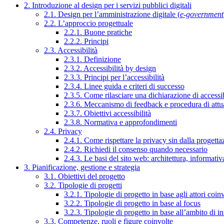
2. Introduzione al design per i servizi pubblici digitali
2.1. Design per l’amministrazione digitale (
e-government
2.2. L’approccio progettuale
2.2.1. Buone pratiche
2.2.2. Principi
2.3. Accessibilità
2.3.1. Definizione
2.3.2. Accessibilità by design
2.3.3. Principi per l’accessibilità
2.3.4. Linee guida e criteri di successo
2.3.5. Come rilasciare una dichiarazione di accessib
2.3.6. Meccanismo di feedback e procedura di attu
2.3.7. Obiettivi accessibilità
2.3.8. Normativa e approfondimenti
2.4. Privacy
2.4.1. Come rispettare la privacy sin dalla progettaz
2.4.2. Richiedi il consenso quando necessario
2.4.3. Le basi del sito web: architettura, informati
3. Pianificazione, gestione e strategia
3.1. Obiettivi del progetto
3.2. Tipologie di progetti
3.2.1. Tipologie di progetto in base agli attori coinv
3.2.2. Tipologie di progetto in base al focus
3.2.3. Tipologie di progetto in base all’ambito di i
3.3. Competenze, ruoli e figure coinvolte