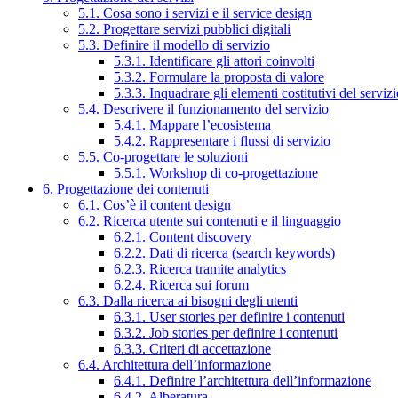
5.1. Cosa sono i servizi e il service design
5.2. Progettare servizi pubblici digitali
5.3. Definire il modello di servizio
5.3.1. Identificare gli attori coinvolti
5.3.2. Formulare la proposta di valore
5.3.3. Inquadrare gli elementi costitutivi del serviz
5.4. Descrivere il funzionamento del servizio
5.4.1. Mappare l’ecosistema
5.4.2. Rappresentare i flussi di servizio
5.5. Co-progettare le soluzioni
5.5.1. Workshop di co-progettazione
6. Progettazione dei contenuti
6.1. Cos’è il content design
6.2. Ricerca utente sui contenuti e il linguaggio
6.2.1. Content discovery
6.2.2. Dati di ricerca (search keywords)
6.2.3. Ricerca tramite analytics
6.2.4. Ricerca sui forum
6.3. Dalla ricerca ai bisogni degli utenti
6.3.1. User stories per definire i contenuti
6.3.2. Job stories per definire i contenuti
6.3.3. Criteri di accettazione
6.4. Architettura dell’informazione
6.4.1. Definire l’architettura dell’informazione
6.4.2. Alberatura