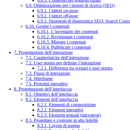
6.8.3. Consenso dei soggetti ritratti
6.9. Ottimizzazione per i motori di ricerca (SEO)
6.9.1. I fattori
on-page
6.9.2. I fattori
off-page
6.9.3. Strumenti di diagnostica SEO: Search Cons
6.10. Gestire i contenuti
6.10.1. L’inventario dei contenuti
6.10.2. Revisionare i contenuti
6.10.3. Migrare i contenuti
6.10.4. Pubblicare i contenuti
7. Progettazione dell’interazione
7.1. Caratteristiche dell’interazione
7.2. User stories per definire l’interazione
7.2.1. Differenza tra scenari e user stories
7.3. Flussi di interazione
7.4. Wireframe
7.5. Prototipi interattivi
8. Progettazione dell’interfaccia
8.1. Obiettivi dell’interfaccia
8.2. Elementi dell’interfaccia
8.2.1. Elementi di composizione
8.2.2. Elementi interattivi
8.2.3. Elementi testuali (microtesti)
8.3. Progettare e costruire in alta fedeltà
8.3.1. Layout di pagina