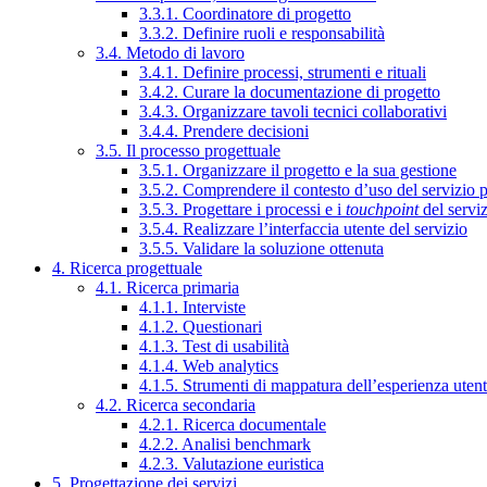
3.3.1. Coordinatore di progetto
3.3.2. Definire ruoli e responsabilità
3.4. Metodo di lavoro
3.4.1. Definire processi, strumenti e rituali
3.4.2. Curare la documentazione di progetto
3.4.3. Organizzare tavoli tecnici collaborativi
3.4.4. Prendere decisioni
3.5. Il processo progettuale
3.5.1. Organizzare il progetto e la sua gestione
3.5.2. Comprendere il contesto d’uso del servizio 
3.5.3. Progettare i processi e i
touchpoint
del servi
3.5.4. Realizzare l’interfaccia utente del servizio
3.5.5. Validare la soluzione ottenuta
4. Ricerca progettuale
4.1. Ricerca primaria
4.1.1. Interviste
4.1.2. Questionari
4.1.3. Test di usabilità
4.1.4. Web analytics
4.1.5. Strumenti di mappatura dell’esperienza uten
4.2. Ricerca secondaria
4.2.1. Ricerca documentale
4.2.2. Analisi benchmark
4.2.3. Valutazione euristica
5. Progettazione dei servizi