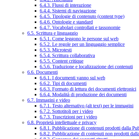
6.4.3. Flussi di interazione
6.4.4. Sistemi di navigazione
6.4.5. Tipologie di contenuto (content type)
6.4.6. Ontologie e standard
6.4.7. Vocabolari controllati e tassonomie
6.5. Scrittura e linguaggio
6.5.1. Come leggono le persone sul web
6.5.2. Le regole per un linguaggio semplice
6.5.3. Microtesti
6.5.4. Scrittura collaborativa
6.5.5. Content critique
6.5.6. Traduzione e localizzazione dei contenuti
6.6. Documenti
6.6.1. I documenti vanno sul web
6.6.2. Tipi di documenti
6.6.3. Formato di lettura dei documenti elettronici
6.6.4. Modalità di produzione dei documenti
6.7. Immagini e video
6.7.1. Testo alternativo (alt text) per le immagini
6.7.2. Sottotitoli per i video
6.7.3. Trascrizioni per i video
6.8. Proprietà intellettuale e privacy
6.8.1. Pubblicazione di contenuti prodotti dalla P
6.8.2. Pubblicazione di contenuti non prodotti dal