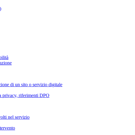
)
ilità
azione
ione di un sito o servizio digitale
va privacy, riferimenti DPO
olti nel servizio
ntervento