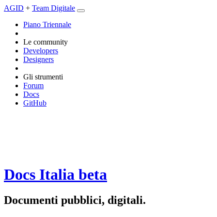
AGID
+
Team Digitale
Piano Triennale
Le community
Developers
Designers
Gli strumenti
Forum
Docs
GitHub
Docs Italia
beta
Documenti pubblici, digitali.