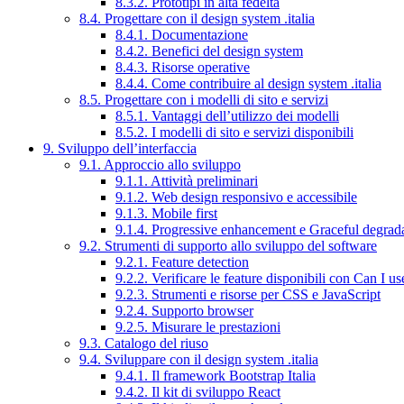
8.3.2. Prototipi in alta fedeltà
8.4. Progettare con il design system .italia
8.4.1. Documentazione
8.4.2. Benefici del design system
8.4.3. Risorse operative
8.4.4. Come contribuire al design system .italia
8.5. Progettare con i modelli di sito e servizi
8.5.1. Vantaggi dell’utilizzo dei modelli
8.5.2. I modelli di sito e servizi disponibili
9. Sviluppo dell’interfaccia
9.1. Approccio allo sviluppo
9.1.1. Attività preliminari
9.1.2. Web design responsivo e accessibile
9.1.3. Mobile first
9.1.4. Progressive enhancement e Graceful degrad
9.2. Strumenti di supporto allo sviluppo del software
9.2.1. Feature detection
9.2.2. Verificare le feature disponibili con Can I us
9.2.3. Strumenti e risorse per CSS e JavaScript
9.2.4. Supporto browser
9.2.5. Misurare le prestazioni
9.3. Catalogo del riuso
9.4. Sviluppare con il design system .italia
9.4.1. Il framework Bootstrap Italia
9.4.2. Il kit di sviluppo React