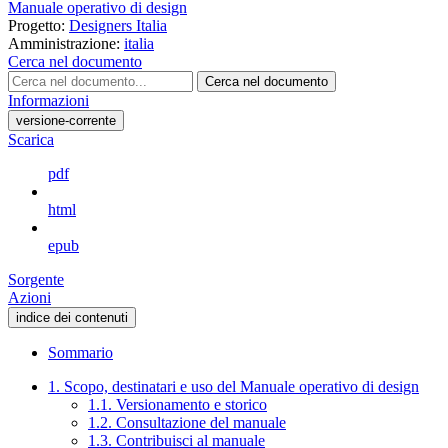
Manuale operativo di design
Progetto:
Designers Italia
Amministrazione:
italia
Cerca nel documento
Cerca nel documento
Informazioni
versione-corrente
Scarica
pdf
html
epub
Sorgente
Azioni
indice dei contenuti
Sommario
1. Scopo, destinatari e uso del Manuale operativo di design
1.1. Versionamento e storico
1.2. Consultazione del manuale
1.3. Contribuisci al manuale