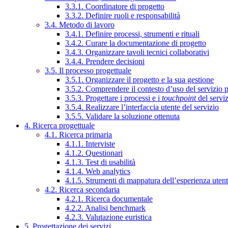
3.3.1. Coordinatore di progetto
3.3.2. Definire ruoli e responsabilità
3.4. Metodo di lavoro
3.4.1. Definire processi, strumenti e rituali
3.4.2. Curare la documentazione di progetto
3.4.3. Organizzare tavoli tecnici collaborativi
3.4.4. Prendere decisioni
3.5. Il processo progettuale
3.5.1. Organizzare il progetto e la sua gestione
3.5.2. Comprendere il contesto d’uso del servizio 
3.5.3. Progettare i processi e i
touchpoint
del servi
3.5.4. Realizzare l’interfaccia utente del servizio
3.5.5. Validare la soluzione ottenuta
4. Ricerca progettuale
4.1. Ricerca primaria
4.1.1. Interviste
4.1.2. Questionari
4.1.3. Test di usabilità
4.1.4. Web analytics
4.1.5. Strumenti di mappatura dell’esperienza uten
4.2. Ricerca secondaria
4.2.1. Ricerca documentale
4.2.2. Analisi benchmark
4.2.3. Valutazione euristica
5. Progettazione dei servizi