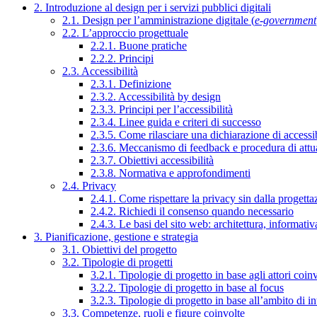
2. Introduzione al design per i servizi pubblici digitali
2.1. Design per l’amministrazione digitale (
e-government
2.2. L’approccio progettuale
2.2.1. Buone pratiche
2.2.2. Principi
2.3. Accessibilità
2.3.1. Definizione
2.3.2. Accessibilità by design
2.3.3. Principi per l’accessibilità
2.3.4. Linee guida e criteri di successo
2.3.5. Come rilasciare una dichiarazione di accessib
2.3.6. Meccanismo di feedback e procedura di attu
2.3.7. Obiettivi accessibilità
2.3.8. Normativa e approfondimenti
2.4. Privacy
2.4.1. Come rispettare la privacy sin dalla progettaz
2.4.2. Richiedi il consenso quando necessario
2.4.3. Le basi del sito web: architettura, informati
3. Pianificazione, gestione e strategia
3.1. Obiettivi del progetto
3.2. Tipologie di progetti
3.2.1. Tipologie di progetto in base agli attori coinv
3.2.2. Tipologie di progetto in base al focus
3.2.3. Tipologie di progetto in base all’ambito di i
3.3. Competenze, ruoli e figure coinvolte