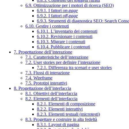
6.8.3. Consenso dei soggetti ritratti
6.9. Ottimizzazione per i motori di ricerca (SEO)
6.9.1. I fattori
on-page
6.9.2. I fattori
off-page
6.9.3. Strumenti di diagnostica SEO: Search Cons
6.10. Gestire i contenuti
6.10.1. L’inventario dei contenuti
6.10.2. Revisionare i contenuti
6.10.3. Migrare i contenuti
6.10.4. Pubblicare i contenuti
7. Progettazione dell’interazione
7.1. Caratteristiche dell’interazione
7.2. User stories per definire l’interazione
7.2.1. Differenza tra scenari e user stories
7.3. Flussi di interazione
7.4. Wireframe
7.5. Prototipi interattivi
8. Progettazione dell’interfaccia
8.1. Obiettivi dell’interfaccia
8.2. Elementi dell’interfaccia
8.2.1. Elementi di composizione
8.2.2. Elementi interattivi
8.2.3. Elementi testuali (microtesti)
8.3. Progettare e costruire in alta fedeltà
8.3.1. Layout di pagina