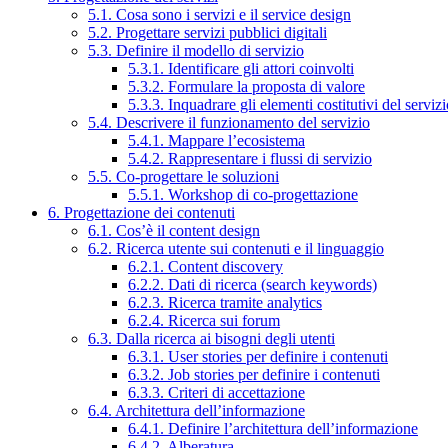
5.1. Cosa sono i servizi e il service design
5.2. Progettare servizi pubblici digitali
5.3. Definire il modello di servizio
5.3.1. Identificare gli attori coinvolti
5.3.2. Formulare la proposta di valore
5.3.3. Inquadrare gli elementi costitutivi del serviz
5.4. Descrivere il funzionamento del servizio
5.4.1. Mappare l’ecosistema
5.4.2. Rappresentare i flussi di servizio
5.5. Co-progettare le soluzioni
5.5.1. Workshop di co-progettazione
6. Progettazione dei contenuti
6.1. Cos’è il content design
6.2. Ricerca utente sui contenuti e il linguaggio
6.2.1. Content discovery
6.2.2. Dati di ricerca (search keywords)
6.2.3. Ricerca tramite analytics
6.2.4. Ricerca sui forum
6.3. Dalla ricerca ai bisogni degli utenti
6.3.1. User stories per definire i contenuti
6.3.2. Job stories per definire i contenuti
6.3.3. Criteri di accettazione
6.4. Architettura dell’informazione
6.4.1. Definire l’architettura dell’informazione
6.4.2. Alberatura