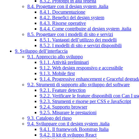
8.3.2. Prototipi in alta fedeltà
8.4. Progettare con il design system .italia
8.4.1. Documentazione
8.4.2. Benefici del design system
8.4.3. Risorse operative
8.4.4. Come contribuire al design system .italia
8.5. Progettare con i modelli di sito e servizi
8.5.1. Vantaggi dell’utilizzo dei modelli
8.5.2. I modelli di sito e servizi disponibili
9. Sviluppo dell’interfaccia
9.1. Approccio allo sviluppo
9.1.1. Attività preliminari
9.1.2. Web design responsivo e accessibile
9.1.3. Mobile first
9.1.4. Progressive enhancement e Graceful degrad
9.2. Strumenti di supporto allo sviluppo del software
9.2.1. Feature detection
9.2.2. Verificare le feature disponibili con Can I us
9.2.3. Strumenti e risorse per CSS e JavaScript
9.2.4. Supporto browser
9.2.5. Misurare le prestazioni
9.3. Catalogo del riuso
9.4. Sviluppare con il design system .italia
9.4.1. Il framework Bootstrap Italia
9.4.2. Il kit di sviluppo React