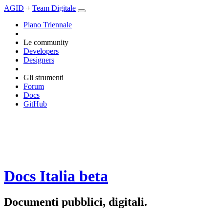
AGID
+
Team Digitale
Piano Triennale
Le community
Developers
Designers
Gli strumenti
Forum
Docs
GitHub
Docs Italia
beta
Documenti pubblici, digitali.