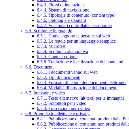
6.4.3. Flussi di interazione
6.4.4. Sistemi di navigazione
6.4.5. Tipologie di contenuto (content type)
6.4.6. Ontologie e standard
6.4.7. Vocabolari controllati e tassonomie
6.5. Scrittura e linguaggio
6.5.1. Come leggono le persone sul web
6.5.2. Le regole per un linguaggio semplice
6.5.3. Microtesti
6.5.4. Scrittura collaborativa
6.5.5. Content critique
6.5.6. Traduzione e localizzazione dei contenuti
6.6. Documenti
6.6.1. I documenti vanno sul web
6.6.2. Tipi di documenti
6.6.3. Formato di lettura dei documenti elettronici
6.6.4. Modalità di produzione dei documenti
6.7. Immagini e video
6.7.1. Testo alternativo (alt text) per le immagini
6.7.2. Sottotitoli per i video
6.7.3. Trascrizioni per i video
6.8. Proprietà intellettuale e privacy
6.8.1. Pubblicazione di contenuti prodotti dalla P
6.8.2. Pubblicazione di contenuti non prodotti dal