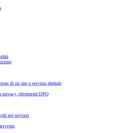
)
ilità
azione
ione di un sito o servizio digitale
va privacy, riferimenti DPO
olti nel servizio
ntervento