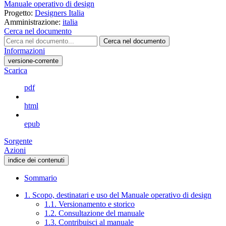
Manuale operativo di design
Progetto:
Designers Italia
Amministrazione:
italia
Cerca nel documento
Cerca nel documento
Informazioni
versione-corrente
Scarica
pdf
html
epub
Sorgente
Azioni
indice dei contenuti
Sommario
1. Scopo, destinatari e uso del Manuale operativo di design
1.1. Versionamento e storico
1.2. Consultazione del manuale
1.3. Contribuisci al manuale