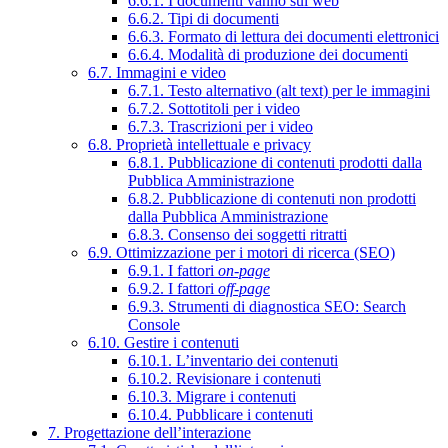
6.6.1. I documenti vanno sul web
6.6.2. Tipi di documenti
6.6.3. Formato di lettura dei documenti elettronici
6.6.4. Modalità di produzione dei documenti
6.7. Immagini e video
6.7.1. Testo alternativo (alt text) per le immagini
6.7.2. Sottotitoli per i video
6.7.3. Trascrizioni per i video
6.8. Proprietà intellettuale e privacy
6.8.1. Pubblicazione di contenuti prodotti dalla
Pubblica Amministrazione
6.8.2. Pubblicazione di contenuti non prodotti
dalla Pubblica Amministrazione
6.8.3. Consenso dei soggetti ritratti
6.9. Ottimizzazione per i motori di ricerca (SEO)
6.9.1. I fattori
on-page
6.9.2. I fattori
off-page
6.9.3. Strumenti di diagnostica SEO: Search
Console
6.10. Gestire i contenuti
6.10.1. L’inventario dei contenuti
6.10.2. Revisionare i contenuti
6.10.3. Migrare i contenuti
6.10.4. Pubblicare i contenuti
7. Progettazione dell’interazione