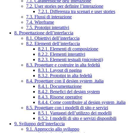
7.1. Caratteristiche dell’interazione
7.2. User stories per definire l’interazione
7.2.1. Differenza tra scenari e user stories
7.3. Flussi di interazione
7.4. Wireframe
7.5. Prototipi interattivi
8. Progettazione dell’interfaccia
8.1. Obiettivi dell’interfaccia
8.2. Elementi dell’interfaccia
8.2.1. Elementi di composizione
8.2.2. Elementi interattivi
8.2.3. Elementi testuali (microtesti)
8.3. Progettare e costruire in alta fedeltà
8.3.1. Layout di pagina
8.3.2. Prototipi in alta fedeltà
8.4. Progettare con il design system .italia
8.4.1. Documentazione
8.4.2. Benefici del design system
8.4.3. Risorse operative
8.4.4. Come contribuire al design system .italia
8.5. Progettare con i modelli di sito e servizi
8.5.1. Vantaggi dell’utilizzo dei modelli
8.5.2. I modelli di sito e servizi disponibili
9. Sviluppo dell’interfaccia
9.1. Approccio allo sviluppo