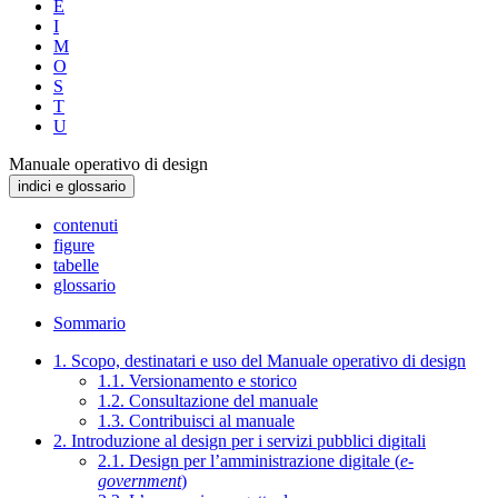
E
I
M
O
S
T
U
Manuale operativo di design
indici e glossario
contenuti
figure
tabelle
glossario
Sommario
1. Scopo, destinatari e uso del Manuale operativo di design
1.1. Versionamento e storico
1.2. Consultazione del manuale
1.3. Contribuisci al manuale
2. Introduzione al design per i servizi pubblici digitali
2.1. Design per l’amministrazione digitale (
e-
government
)