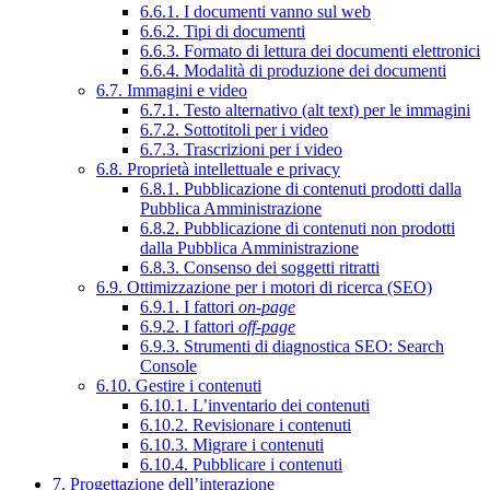
6.6.1. I documenti vanno sul web
6.6.2. Tipi di documenti
6.6.3. Formato di lettura dei documenti elettronici
6.6.4. Modalità di produzione dei documenti
6.7. Immagini e video
6.7.1. Testo alternativo (alt text) per le immagini
6.7.2. Sottotitoli per i video
6.7.3. Trascrizioni per i video
6.8. Proprietà intellettuale e privacy
6.8.1. Pubblicazione di contenuti prodotti dalla
Pubblica Amministrazione
6.8.2. Pubblicazione di contenuti non prodotti
dalla Pubblica Amministrazione
6.8.3. Consenso dei soggetti ritratti
6.9. Ottimizzazione per i motori di ricerca (SEO)
6.9.1. I fattori
on-page
6.9.2. I fattori
off-page
6.9.3. Strumenti di diagnostica SEO: Search
Console
6.10. Gestire i contenuti
6.10.1. L’inventario dei contenuti
6.10.2. Revisionare i contenuti
6.10.3. Migrare i contenuti
6.10.4. Pubblicare i contenuti
7. Progettazione dell’interazione