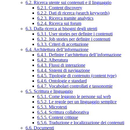
6.2. Ricerca utente sui contenuti e il linguaggio
6.2.1. Content discovery
6.2.2. Dati di ricerca (search keywords)
6.2.3. Ricerca tramite analytics
6.2.4. Ricerca sui forum
6.3. Dalla ricerca ai bisogni degli utenti
6.3.1. User stories per definire i contenuti
6.3.2. Job stories per definire i contenuti
6.3.3. Criteri di accettazione
6.4. Architettura dell’informazione
6.4.1. Definire l’architettura dell’informazione
6.4.2. Alberatura
6.4.3. Flussi di interazione
6.4.4. Sistemi di navigazione
6.4.5. Tipologie di contenuto (content type)
6.4.6. Ontologie e standard
6.4.7. Vocabolari controllati e tassonomie
6.5. Scrittura e linguaggio
6.5.1. Come leggono le persone sul web
6.5.2. Le regole per un linguaggio semplice
6.5.3. Microtesti
6.5.4. Scrittura collaborativa
6.5.5. Content critique
6.5.6. Traduzione e localizzazione dei contenuti
6.6. Documenti