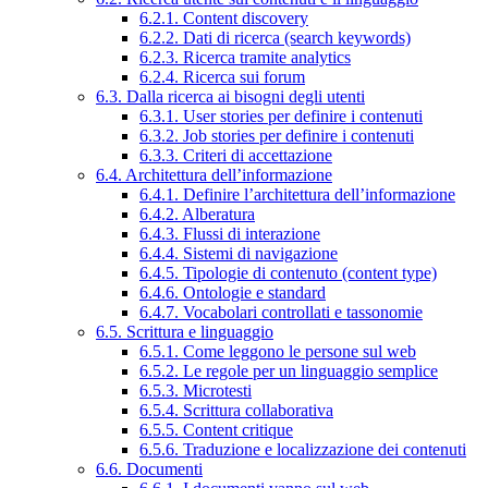
6.2.1. Content discovery
6.2.2. Dati di ricerca (search keywords)
6.2.3. Ricerca tramite analytics
6.2.4. Ricerca sui forum
6.3. Dalla ricerca ai bisogni degli utenti
6.3.1. User stories per definire i contenuti
6.3.2. Job stories per definire i contenuti
6.3.3. Criteri di accettazione
6.4. Architettura dell’informazione
6.4.1. Definire l’architettura dell’informazione
6.4.2. Alberatura
6.4.3. Flussi di interazione
6.4.4. Sistemi di navigazione
6.4.5. Tipologie di contenuto (content type)
6.4.6. Ontologie e standard
6.4.7. Vocabolari controllati e tassonomie
6.5. Scrittura e linguaggio
6.5.1. Come leggono le persone sul web
6.5.2. Le regole per un linguaggio semplice
6.5.3. Microtesti
6.5.4. Scrittura collaborativa
6.5.5. Content critique
6.5.6. Traduzione e localizzazione dei contenuti
6.6. Documenti