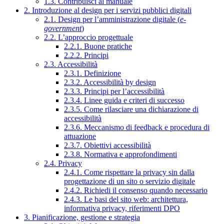
1.3. Contribuisci al manuale
2. Introduzione al design per i servizi pubblici digitali
2.1. Design per l’amministrazione digitale (
e-
government
)
2.2. L’approccio progettuale
2.2.1. Buone pratiche
2.2.2. Principi
2.3. Accessibilità
2.3.1. Definizione
2.3.2. Accessibilità by design
2.3.3. Principi per l’accessibilità
2.3.4. Linee guida e criteri di successo
2.3.5. Come rilasciare una dichiarazione di
accessibilità
2.3.6. Meccanismo di feedback e procedura di
attuazione
2.3.7. Obiettivi accessibilità
2.3.8. Normativa e approfondimenti
2.4. Privacy
2.4.1. Come rispettare la privacy sin dalla
progettazione di un sito o servizio digitale
2.4.2. Richiedi il consenso quando necessario
2.4.3. Le basi del sito web: architettura,
informativa privacy, riferimenti DPO
3. Pianificazione, gestione e strategia