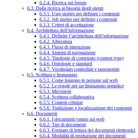
6.2.4. Ricerca sui forum
6.3. Dalla ricerca ai bisogni degli utenti
6.3.1. User stories per definire i contenuti
6.3.2. Job stories per definire i contenuti
6.3.3. Criteri di accettazione
6.4. Architettura dell’informazione
6.4.1. Definire l’architettura dell’informazione
6.4.2. Alberatura
6.4.3. Flussi di interazione
6.4.4. Sistemi di navigazione
6.4.5. Tipologie di contenuto (content type)
6.4.6. Ontologie e standard
6.4.7. Vocabolari controllati e tassonomie
6.5. Scrittura e linguaggio
6.5.1. Come leggono le persone sul web
6.5.2. Le regole per un linguaggio semplice
6.5.3. Microtesti
6.5.4. Scrittura collaborativa
6.5.5. Content critique
6.5.6. Traduzione e localizzazione dei contenuti
6.6. Documenti
6.6.1. I documenti vanno sul web
6.6.2. Tipi di documenti
6.6.3. Formato di lettura dei documenti elettronici
6.6.4. Modalità di produzione dei documenti