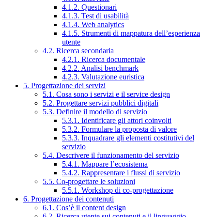
4.1.2. Questionari
4.1.3. Test di usabilità
4.1.4. Web analytics
4.1.5. Strumenti di mappatura dell’esperienza
utente
4.2. Ricerca secondaria
4.2.1. Ricerca documentale
4.2.2. Analisi benchmark
4.2.3. Valutazione euristica
5. Progettazione dei servizi
5.1. Cosa sono i servizi e il service design
5.2. Progettare servizi pubblici digitali
5.3. Definire il modello di servizio
5.3.1. Identificare gli attori coinvolti
5.3.2. Formulare la proposta di valore
5.3.3. Inquadrare gli elementi costitutivi del
servizio
5.4. Descrivere il funzionamento del servizio
5.4.1. Mappare l’ecosistema
5.4.2. Rappresentare i flussi di servizio
5.5. Co-progettare le soluzioni
5.5.1. Workshop di co-progettazione
6. Progettazione dei contenuti
6.1. Cos’è il content design
6.2. Ricerca utente sui contenuti e il linguaggio