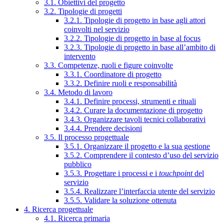
3.1. Obiettivi del progetto
3.2. Tipologie di progetti
3.2.1. Tipologie di progetto in base agli attori
coinvolti nel servizio
3.2.2. Tipologie di progetto in base al focus
3.2.3. Tipologie di progetto in base all’ambito di
intervento
3.3. Competenze, ruoli e figure coinvolte
3.3.1. Coordinatore di progetto
3.3.2. Definire ruoli e responsabilità
3.4. Metodo di lavoro
3.4.1. Definire processi, strumenti e rituali
3.4.2. Curare la documentazione di progetto
3.4.3. Organizzare tavoli tecnici collaborativi
3.4.4. Prendere decisioni
3.5. Il processo progettuale
3.5.1. Organizzare il progetto e la sua gestione
3.5.2. Comprendere il contesto d’uso del servizio
pubblico
3.5.3. Progettare i processi e i
touchpoint
del
servizio
3.5.4. Realizzare l’interfaccia utente del servizio
3.5.5. Validare la soluzione ottenuta
4. Ricerca progettuale
4.1. Ricerca primaria