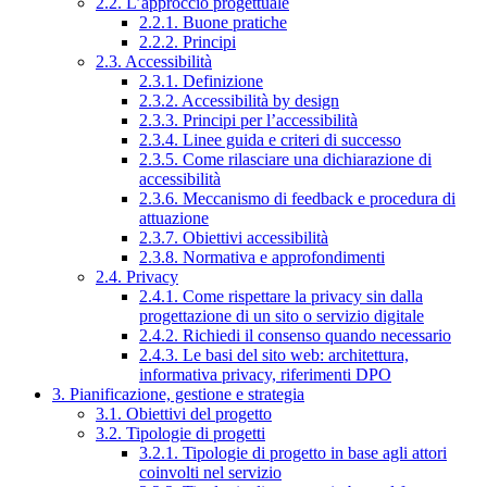
2.2. L’approccio progettuale
2.2.1. Buone pratiche
2.2.2. Principi
2.3. Accessibilità
2.3.1. Definizione
2.3.2. Accessibilità by design
2.3.3. Principi per l’accessibilità
2.3.4. Linee guida e criteri di successo
2.3.5. Come rilasciare una dichiarazione di
accessibilità
2.3.6. Meccanismo di feedback e procedura di
attuazione
2.3.7. Obiettivi accessibilità
2.3.8. Normativa e approfondimenti
2.4. Privacy
2.4.1. Come rispettare la privacy sin dalla
progettazione di un sito o servizio digitale
2.4.2. Richiedi il consenso quando necessario
2.4.3. Le basi del sito web: architettura,
informativa privacy, riferimenti DPO
3. Pianificazione, gestione e strategia
3.1. Obiettivi del progetto
3.2. Tipologie di progetti
3.2.1. Tipologie di progetto in base agli attori
coinvolti nel servizio