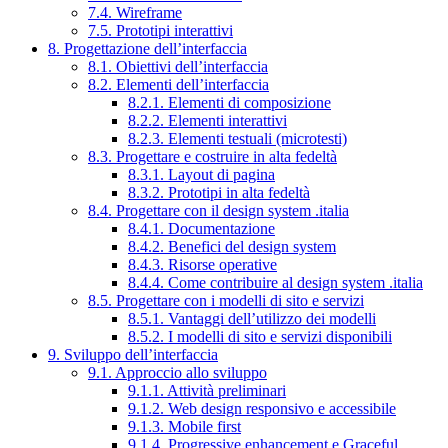
7.4. Wireframe
7.5. Prototipi interattivi
8. Progettazione dell’interfaccia
8.1. Obiettivi dell’interfaccia
8.2. Elementi dell’interfaccia
8.2.1. Elementi di composizione
8.2.2. Elementi interattivi
8.2.3. Elementi testuali (microtesti)
8.3. Progettare e costruire in alta fedeltà
8.3.1. Layout di pagina
8.3.2. Prototipi in alta fedeltà
8.4. Progettare con il design system .italia
8.4.1. Documentazione
8.4.2. Benefici del design system
8.4.3. Risorse operative
8.4.4. Come contribuire al design system .italia
8.5. Progettare con i modelli di sito e servizi
8.5.1. Vantaggi dell’utilizzo dei modelli
8.5.2. I modelli di sito e servizi disponibili
9. Sviluppo dell’interfaccia
9.1. Approccio allo sviluppo
9.1.1. Attività preliminari
9.1.2. Web design responsivo e accessibile
9.1.3. Mobile first
9.1.4. Progressive enhancement e Graceful