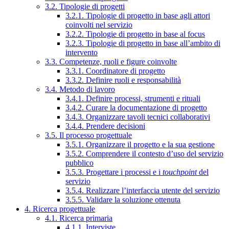
3.2. Tipologie di progetti
3.2.1. Tipologie di progetto in base agli attori
coinvolti nel servizio
3.2.2. Tipologie di progetto in base al focus
3.2.3. Tipologie di progetto in base all’ambito di
intervento
3.3. Competenze, ruoli e figure coinvolte
3.3.1. Coordinatore di progetto
3.3.2. Definire ruoli e responsabilità
3.4. Metodo di lavoro
3.4.1. Definire processi, strumenti e rituali
3.4.2. Curare la documentazione di progetto
3.4.3. Organizzare tavoli tecnici collaborativi
3.4.4. Prendere decisioni
3.5. Il processo progettuale
3.5.1. Organizzare il progetto e la sua gestione
3.5.2. Comprendere il contesto d’uso del servizio
pubblico
3.5.3. Progettare i processi e i
touchpoint
del
servizio
3.5.4. Realizzare l’interfaccia utente del servizio
3.5.5. Validare la soluzione ottenuta
4. Ricerca progettuale
4.1. Ricerca primaria
4.1.1. Interviste