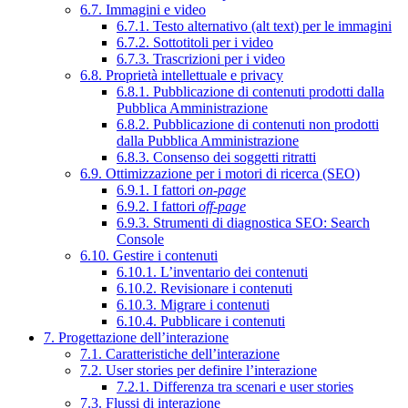
6.7. Immagini e video
6.7.1. Testo alternativo (alt text) per le immagini
6.7.2. Sottotitoli per i video
6.7.3. Trascrizioni per i video
6.8. Proprietà intellettuale e privacy
6.8.1. Pubblicazione di contenuti prodotti dalla
Pubblica Amministrazione
6.8.2. Pubblicazione di contenuti non prodotti
dalla Pubblica Amministrazione
6.8.3. Consenso dei soggetti ritratti
6.9. Ottimizzazione per i motori di ricerca (SEO)
6.9.1. I fattori
on-page
6.9.2. I fattori
off-page
6.9.3. Strumenti di diagnostica SEO: Search
Console
6.10. Gestire i contenuti
6.10.1. L’inventario dei contenuti
6.10.2. Revisionare i contenuti
6.10.3. Migrare i contenuti
6.10.4. Pubblicare i contenuti
7. Progettazione dell’interazione
7.1. Caratteristiche dell’interazione
7.2. User stories per definire l’interazione
7.2.1. Differenza tra scenari e user stories
7.3. Flussi di interazione