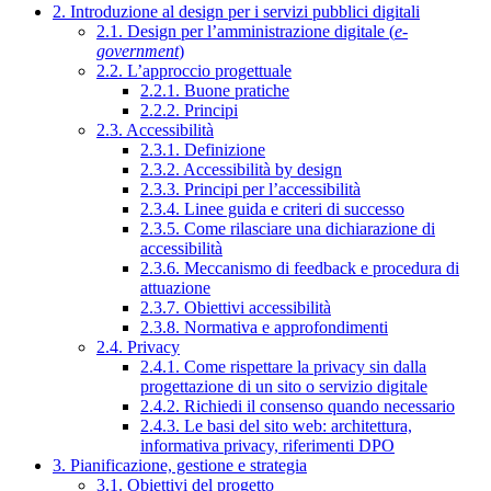
2. Introduzione al design per i servizi pubblici digitali
2.1. Design per l’amministrazione digitale (
e-
government
)
2.2. L’approccio progettuale
2.2.1. Buone pratiche
2.2.2. Principi
2.3. Accessibilità
2.3.1. Definizione
2.3.2. Accessibilità by design
2.3.3. Principi per l’accessibilità
2.3.4. Linee guida e criteri di successo
2.3.5. Come rilasciare una dichiarazione di
accessibilità
2.3.6. Meccanismo di feedback e procedura di
attuazione
2.3.7. Obiettivi accessibilità
2.3.8. Normativa e approfondimenti
2.4. Privacy
2.4.1. Come rispettare la privacy sin dalla
progettazione di un sito o servizio digitale
2.4.2. Richiedi il consenso quando necessario
2.4.3. Le basi del sito web: architettura,
informativa privacy, riferimenti DPO
3. Pianificazione, gestione e strategia
3.1. Obiettivi del progetto