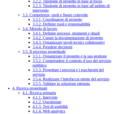
3.2.2. Tipologie di progetto in base al focus
3.2.3. Tipologie di progetto in base all’ambito di
intervento
3.3. Competenze, ruoli e figure coinvolte
3.3.1. Coordinatore di progetto
3.3.2. Definire ruoli e responsabilità
3.4. Metodo di lavoro
3.4.1. Definire processi, strumenti e rituali
3.4.2. Curare la documentazione di progetto
3.4.3. Organizzare tavoli tecnici collaborativi
3.4.4. Prendere decisioni
3.5. Il processo progettuale
3.5.1. Organizzare il progetto e la sua gestione
3.5.2. Comprendere il contesto d’uso del servizio
pubblico
3.5.3. Progettare i processi e i
touchpoint
del
servizio
3.5.4. Realizzare l’interfaccia utente del servizio
3.5.5. Validare la soluzione ottenuta
4. Ricerca progettuale
4.1. Ricerca primaria
4.1.1. Interviste
4.1.2. Questionari
4.1.3. Test di usabilità
4.1.4. Web analytics