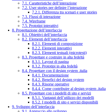
7.1. Caratteristiche dell’interazione
7.2. User stories per definire l’interazione
7.2.1. Differenza tra scenari e user stories
7.3. Flussi di interazione
7.4. Wireframe
7.5. Prototipi interattivi
8. Progettazione dell’interfaccia
8.1. Obiettivi dell’interfaccia
8.2. Elementi dell’interfaccia
8.2.1. Elementi di composizione
8.2.2. Elementi interattivi
8.2.3. Elementi testuali (microtesti)
8.3. Progettare e costruire in alta fedeltà
8.3.1. Layout di pagina
8.3.2. Prototipi in alta fedeltà
8.4. Progettare con il design system .italia
8.4.1. Documentazione
8.4.2. Benefici del design system
8.4.3. Risorse operative
8.4.4. Come contribuire al design system .italia
8.5. Progettare con i modelli di sito e servizi
8.5.1. Vantaggi dell’utilizzo dei modelli
8.5.2. I modelli di sito e servizi disponibili
9. Sviluppo dell’interfaccia
9.1. Approccio allo sviluppo