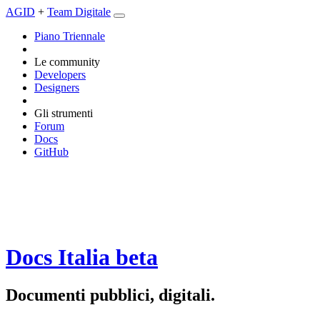
AGID
+
Team Digitale
Piano Triennale
Le community
Developers
Designers
Gli strumenti
Forum
Docs
GitHub
Docs Italia
beta
Documenti pubblici, digitali.