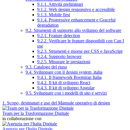
9.1.1. Attività preliminari
9.1.2. Web design responsivo e accessibile
9.1.3. Mobile first
9.1.4. Progressive enhancement e Graceful
degradation
9.2. Strumenti di supporto allo sviluppo del software
9.2.1. Feature detection
9.2.2. Verificare le feature disponibili con Can I
use
9.2.3. Strumenti e risorse per CSS e JavaScript
9.2.4. Supporto browser
9.2.5. Misurare le prestazioni
9.3. Catalogo del riuso
9.4. Sviluppare con il design system .italia
9.4.1. Il framework Bootstrap Italia
9.4.2. Il kit di sviluppo React
9.4.3. Il kit di sviluppo Angular
9.5. Sviluppare con i modelli di sito e servizi
1. Scopo, destinatari e uso del Manuale operativo di design
Team per la Trasformazione Digitale
in collaborazione con
Agenzia per l'Italia Digitale