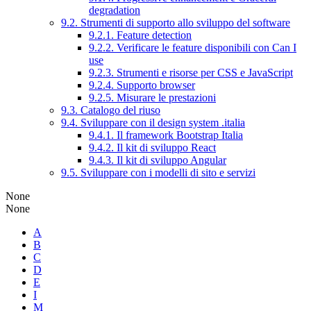
degradation
9.2. Strumenti di supporto allo sviluppo del software
9.2.1. Feature detection
9.2.2. Verificare le feature disponibili con Can I
use
9.2.3. Strumenti e risorse per CSS e JavaScript
9.2.4. Supporto browser
9.2.5. Misurare le prestazioni
9.3. Catalogo del riuso
9.4. Sviluppare con il design system .italia
9.4.1. Il framework Bootstrap Italia
9.4.2. Il kit di sviluppo React
9.4.3. Il kit di sviluppo Angular
9.5. Sviluppare con i modelli di sito e servizi
None
None
A
B
C
D
E
I
M