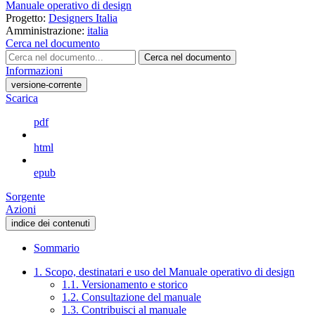
Manuale operativo di design
Progetto:
Designers Italia
Amministrazione:
italia
Cerca nel documento
Cerca nel documento
Informazioni
versione-corrente
Scarica
pdf
html
epub
Sorgente
Azioni
indice dei contenuti
Sommario
1. Scopo, destinatari e uso del Manuale operativo di design
1.1. Versionamento e storico
1.2. Consultazione del manuale
1.3. Contribuisci al manuale