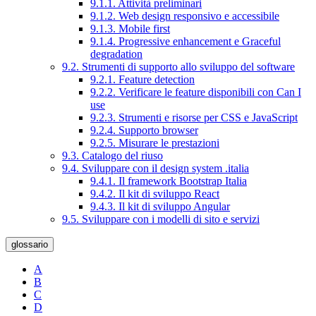
9.1.1. Attività preliminari
9.1.2. Web design responsivo e accessibile
9.1.3. Mobile first
9.1.4. Progressive enhancement e Graceful
degradation
9.2. Strumenti di supporto allo sviluppo del software
9.2.1. Feature detection
9.2.2. Verificare le feature disponibili con Can I
use
9.2.3. Strumenti e risorse per CSS e JavaScript
9.2.4. Supporto browser
9.2.5. Misurare le prestazioni
9.3. Catalogo del riuso
9.4. Sviluppare con il design system .italia
9.4.1. Il framework Bootstrap Italia
9.4.2. Il kit di sviluppo React
9.4.3. Il kit di sviluppo Angular
9.5. Sviluppare con i modelli di sito e servizi
glossario
A
B
C
D