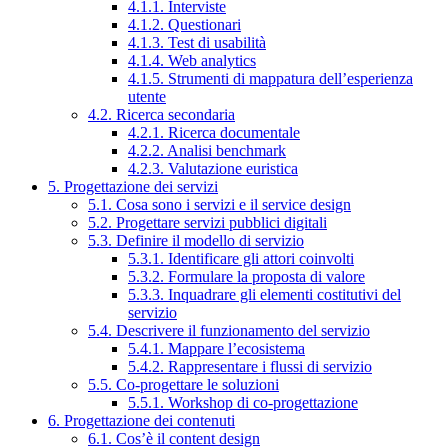
4.1.1. Interviste
4.1.2. Questionari
4.1.3. Test di usabilità
4.1.4. Web analytics
4.1.5. Strumenti di mappatura dell’esperienza
utente
4.2. Ricerca secondaria
4.2.1. Ricerca documentale
4.2.2. Analisi benchmark
4.2.3. Valutazione euristica
5. Progettazione dei servizi
5.1. Cosa sono i servizi e il service design
5.2. Progettare servizi pubblici digitali
5.3. Definire il modello di servizio
5.3.1. Identificare gli attori coinvolti
5.3.2. Formulare la proposta di valore
5.3.3. Inquadrare gli elementi costitutivi del
servizio
5.4. Descrivere il funzionamento del servizio
5.4.1. Mappare l’ecosistema
5.4.2. Rappresentare i flussi di servizio
5.5. Co-progettare le soluzioni
5.5.1. Workshop di co-progettazione
6. Progettazione dei contenuti
6.1. Cos’è il content design