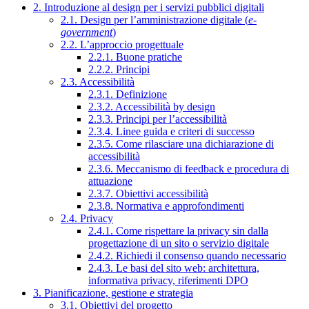
2. Introduzione al design per i servizi pubblici digitali
2.1. Design per l’amministrazione digitale (
e-
government
)
2.2. L’approccio progettuale
2.2.1. Buone pratiche
2.2.2. Principi
2.3. Accessibilità
2.3.1. Definizione
2.3.2. Accessibilità by design
2.3.3. Principi per l’accessibilità
2.3.4. Linee guida e criteri di successo
2.3.5. Come rilasciare una dichiarazione di
accessibilità
2.3.6. Meccanismo di feedback e procedura di
attuazione
2.3.7. Obiettivi accessibilità
2.3.8. Normativa e approfondimenti
2.4. Privacy
2.4.1. Come rispettare la privacy sin dalla
progettazione di un sito o servizio digitale
2.4.2. Richiedi il consenso quando necessario
2.4.3. Le basi del sito web: architettura,
informativa privacy, riferimenti DPO
3. Pianificazione, gestione e strategia
3.1. Obiettivi del progetto