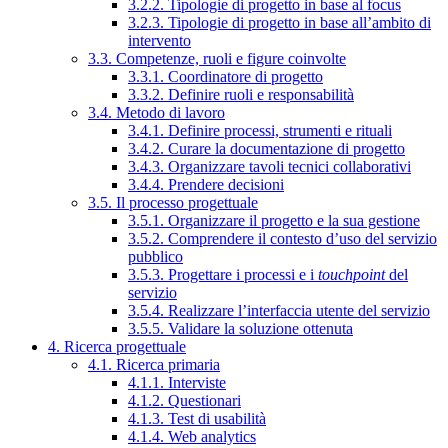
3.2.2. Tipologie di progetto in base al focus
3.2.3. Tipologie di progetto in base all’ambito di
intervento
3.3. Competenze, ruoli e figure coinvolte
3.3.1. Coordinatore di progetto
3.3.2. Definire ruoli e responsabilità
3.4. Metodo di lavoro
3.4.1. Definire processi, strumenti e rituali
3.4.2. Curare la documentazione di progetto
3.4.3. Organizzare tavoli tecnici collaborativi
3.4.4. Prendere decisioni
3.5. Il processo progettuale
3.5.1. Organizzare il progetto e la sua gestione
3.5.2. Comprendere il contesto d’uso del servizio
pubblico
3.5.3. Progettare i processi e i
touchpoint
del
servizio
3.5.4. Realizzare l’interfaccia utente del servizio
3.5.5. Validare la soluzione ottenuta
4. Ricerca progettuale
4.1. Ricerca primaria
4.1.1. Interviste
4.1.2. Questionari
4.1.3. Test di usabilità
4.1.4. Web analytics