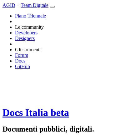
AGID
+
Team Digitale
Piano Triennale
Le community
Developers
Designers
Gli strumenti
Forum
Docs
GitHub
Docs Italia
beta
Documenti pubblici, digitali.