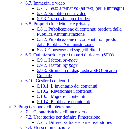
6.7. Immagini e video
6.7.1. Testo alternativo (alt text) per le immagini
6.7.2. Sottotitoli per i video
6.7.3. Trascrizioni per i video
6.8. Proprietà intellettuale e privacy
6.8.1. Pubblicazione di contenuti prodotti dalla
Pubblica Amministrazione
6.8.2. Pubblicazione di contenuti non prodotti
dalla Pubblica Amministrazione
6.8.3. Consenso dei soggetti ritratti
6.9. Ottimizzazione per i motori di ricerca (SEO)
6.9.1. I fattori
on-page
6.9.2. I fattori
off-page
6.9.3. Strumenti di diagnostica SEO: Search
Console
6.10. Gestire i contenuti
6.10.1. L’inventario dei contenuti
6.10.2. Revisionare i contenuti
6.10.3. Migrare i contenuti
6.10.4. Pubblicare i contenuti
7. Progettazione dell’interazione
7.1. Caratteristiche dell’interazione
7.2. User stories per definire l’interazione
7.2.1. Differenza tra scenari e user stories
7.3. Flussi di interazione