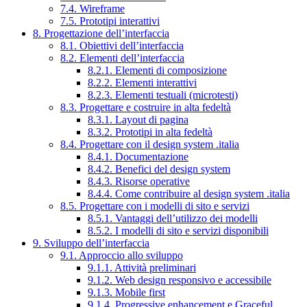
7.4. Wireframe
7.5. Prototipi interattivi
8. Progettazione dell’interfaccia
8.1. Obiettivi dell’interfaccia
8.2. Elementi dell’interfaccia
8.2.1. Elementi di composizione
8.2.2. Elementi interattivi
8.2.3. Elementi testuali (microtesti)
8.3. Progettare e costruire in alta fedeltà
8.3.1. Layout di pagina
8.3.2. Prototipi in alta fedeltà
8.4. Progettare con il design system .italia
8.4.1. Documentazione
8.4.2. Benefici del design system
8.4.3. Risorse operative
8.4.4. Come contribuire al design system .italia
8.5. Progettare con i modelli di sito e servizi
8.5.1. Vantaggi dell’utilizzo dei modelli
8.5.2. I modelli di sito e servizi disponibili
9. Sviluppo dell’interfaccia
9.1. Approccio allo sviluppo
9.1.1. Attività preliminari
9.1.2. Web design responsivo e accessibile
9.1.3. Mobile first
9.1.4. Progressive enhancement e Graceful