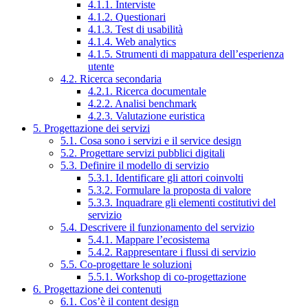
4.1.1. Interviste
4.1.2. Questionari
4.1.3. Test di usabilità
4.1.4. Web analytics
4.1.5. Strumenti di mappatura dell’esperienza
utente
4.2. Ricerca secondaria
4.2.1. Ricerca documentale
4.2.2. Analisi benchmark
4.2.3. Valutazione euristica
5. Progettazione dei servizi
5.1. Cosa sono i servizi e il service design
5.2. Progettare servizi pubblici digitali
5.3. Definire il modello di servizio
5.3.1. Identificare gli attori coinvolti
5.3.2. Formulare la proposta di valore
5.3.3. Inquadrare gli elementi costitutivi del
servizio
5.4. Descrivere il funzionamento del servizio
5.4.1. Mappare l’ecosistema
5.4.2. Rappresentare i flussi di servizio
5.5. Co-progettare le soluzioni
5.5.1. Workshop di co-progettazione
6. Progettazione dei contenuti
6.1. Cos’è il content design