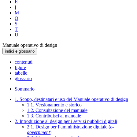
E
I
M
O
S
T
U
Manuale operativo di design
indici e glossario
contenuti
figure
tabelle
glossario
Sommario
1. Scopo, destinatari e uso del Manuale operativo di design
1.1. Versionamento e storico
1.2. Consultazione del manuale
1.3. Contribuisci al manuale
2. Introduzione al design per i servizi pubblici digitali
2.1. Design per l’amministrazione digitale (
e-
government
)