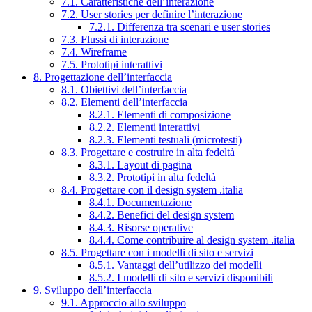
7.1. Caratteristiche dell’interazione
7.2. User stories per definire l’interazione
7.2.1. Differenza tra scenari e user stories
7.3. Flussi di interazione
7.4. Wireframe
7.5. Prototipi interattivi
8. Progettazione dell’interfaccia
8.1. Obiettivi dell’interfaccia
8.2. Elementi dell’interfaccia
8.2.1. Elementi di composizione
8.2.2. Elementi interattivi
8.2.3. Elementi testuali (microtesti)
8.3. Progettare e costruire in alta fedeltà
8.3.1. Layout di pagina
8.3.2. Prototipi in alta fedeltà
8.4. Progettare con il design system .italia
8.4.1. Documentazione
8.4.2. Benefici del design system
8.4.3. Risorse operative
8.4.4. Come contribuire al design system .italia
8.5. Progettare con i modelli di sito e servizi
8.5.1. Vantaggi dell’utilizzo dei modelli
8.5.2. I modelli di sito e servizi disponibili
9. Sviluppo dell’interfaccia
9.1. Approccio allo sviluppo