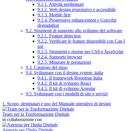
9.1.1. Attività preliminari
9.1.2. Web design responsivo e accessibile
9.1.3. Mobile first
9.1.4. Progressive enhancement e Graceful
degradation
9.2. Strumenti di supporto allo sviluppo del software
9.2.1. Feature detection
9.2.2. Verificare le feature disponibili con Can I
use
9.2.3. Strumenti e risorse per CSS e JavaScript
9.2.4. Supporto browser
9.2.5. Misurare le prestazioni
9.3. Catalogo del riuso
9.4. Sviluppare con il design system .italia
9.4.1. Il framework Bootstrap Italia
9.4.2. Il kit di sviluppo React
9.4.3. Il kit di sviluppo Angular
9.5. Sviluppare con i modelli di sito e servizi
1. Scopo, destinatari e uso del Manuale operativo di design
Team per la Trasformazione Digitale
in collaborazione con
Agenzia per l'Italia Digitale