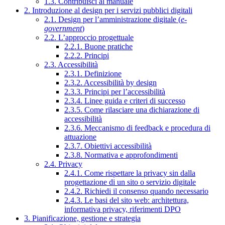
1.3. Contribuisci al manuale
2. Introduzione al design per i servizi pubblici digitali
2.1. Design per l’amministrazione digitale (
e-
government
)
2.2. L’approccio progettuale
2.2.1. Buone pratiche
2.2.2. Principi
2.3. Accessibilità
2.3.1. Definizione
2.3.2. Accessibilità by design
2.3.3. Principi per l’accessibilità
2.3.4. Linee guida e criteri di successo
2.3.5. Come rilasciare una dichiarazione di
accessibilità
2.3.6. Meccanismo di feedback e procedura di
attuazione
2.3.7. Obiettivi accessibilità
2.3.8. Normativa e approfondimenti
2.4. Privacy
2.4.1. Come rispettare la privacy sin dalla
progettazione di un sito o servizio digitale
2.4.2. Richiedi il consenso quando necessario
2.4.3. Le basi del sito web: architettura,
informativa privacy, riferimenti DPO
3. Pianificazione, gestione e strategia