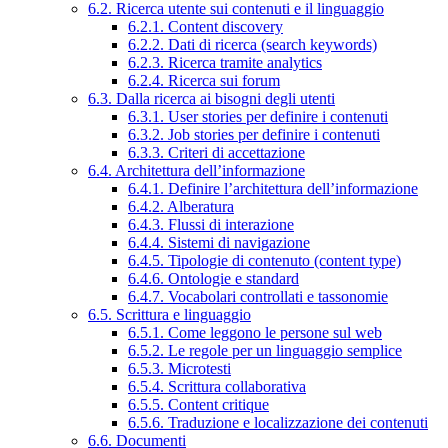
6.2. Ricerca utente sui contenuti e il linguaggio
6.2.1. Content discovery
6.2.2. Dati di ricerca (search keywords)
6.2.3. Ricerca tramite analytics
6.2.4. Ricerca sui forum
6.3. Dalla ricerca ai bisogni degli utenti
6.3.1. User stories per definire i contenuti
6.3.2. Job stories per definire i contenuti
6.3.3. Criteri di accettazione
6.4. Architettura dell’informazione
6.4.1. Definire l’architettura dell’informazione
6.4.2. Alberatura
6.4.3. Flussi di interazione
6.4.4. Sistemi di navigazione
6.4.5. Tipologie di contenuto (content type)
6.4.6. Ontologie e standard
6.4.7. Vocabolari controllati e tassonomie
6.5. Scrittura e linguaggio
6.5.1. Come leggono le persone sul web
6.5.2. Le regole per un linguaggio semplice
6.5.3. Microtesti
6.5.4. Scrittura collaborativa
6.5.5. Content critique
6.5.6. Traduzione e localizzazione dei contenuti
6.6. Documenti