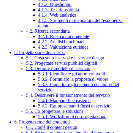
4.1.2. Questionari
4.1.3. Test di usabilità
4.1.4. Web analytics
4.1.5. Strumenti di mappatura dell’esperienza
utente
4.2. Ricerca secondaria
4.2.1. Ricerca documentale
4.2.2. Analisi benchmark
4.2.3. Valutazione euristica
5. Progettazione dei servizi
5.1. Cosa sono i servizi e il service design
5.2. Progettare servizi pubblici digitali
5.3. Definire il modello di servizio
5.3.1. Identificare gli attori coinvolti
5.3.2. Formulare la proposta di valore
5.3.3. Inquadrare gli elementi costitutivi del
servizio
5.4. Descrivere il funzionamento del servizio
5.4.1. Mappare l’ecosistema
5.4.2. Rappresentare i flussi di servizio
5.5. Co-progettare le soluzioni
5.5.1. Workshop di co-progettazione
6. Progettazione dei contenuti
6.1. Cos’è il content design
6.2. Ricerca utente sui contenuti e il linguaggio