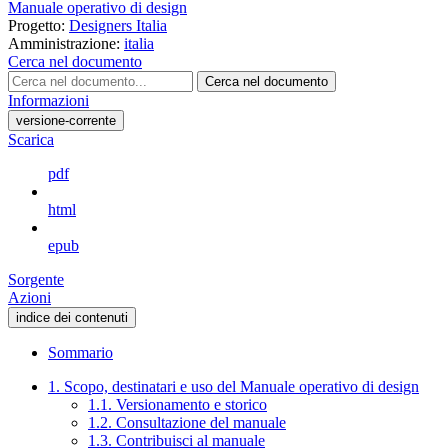
Manuale operativo di design
Progetto:
Designers Italia
Amministrazione:
italia
Cerca nel documento
Cerca nel documento
Informazioni
versione-corrente
Scarica
pdf
html
epub
Sorgente
Azioni
indice dei contenuti
Sommario
1. Scopo, destinatari e uso del Manuale operativo di design
1.1. Versionamento e storico
1.2. Consultazione del manuale
1.3. Contribuisci al manuale