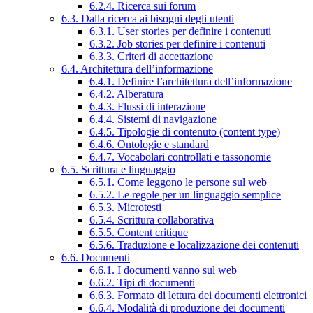
6.2.4. Ricerca sui forum
6.3. Dalla ricerca ai bisogni degli utenti
6.3.1. User stories per definire i contenuti
6.3.2. Job stories per definire i contenuti
6.3.3. Criteri di accettazione
6.4. Architettura dell’informazione
6.4.1. Definire l’architettura dell’informazione
6.4.2. Alberatura
6.4.3. Flussi di interazione
6.4.4. Sistemi di navigazione
6.4.5. Tipologie di contenuto (content type)
6.4.6. Ontologie e standard
6.4.7. Vocabolari controllati e tassonomie
6.5. Scrittura e linguaggio
6.5.1. Come leggono le persone sul web
6.5.2. Le regole per un linguaggio semplice
6.5.3. Microtesti
6.5.4. Scrittura collaborativa
6.5.5. Content critique
6.5.6. Traduzione e localizzazione dei contenuti
6.6. Documenti
6.6.1. I documenti vanno sul web
6.6.2. Tipi di documenti
6.6.3. Formato di lettura dei documenti elettronici
6.6.4. Modalità di produzione dei documenti