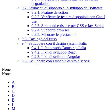
degradation
9.2. Strumenti di supporto allo sviluppo del software
9.2.1. Feature detection
9.2.2. Verificare le feature disponibili con Can I
use
9.2.3. Strumenti e risorse per CSS e JavaScript
9.2.4. Supporto browser
9.2.5. Misurare le prestazioni
9.3. Catalogo del riuso
9.4. Sviluppare con il design system .italia
9.4.1. Il framework Bootstrap Italia
9.4.2. Il kit di sviluppo React
9.4.3. Il kit di sviluppo Angular
9.5. Sviluppare con i modelli di sito e servizi
None
None
A
B
C
D
E
I
M