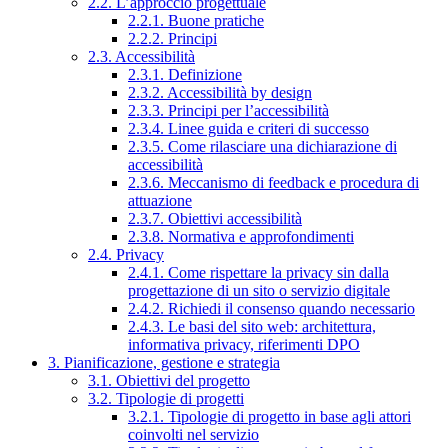
2.2. L’approccio progettuale
2.2.1. Buone pratiche
2.2.2. Principi
2.3. Accessibilità
2.3.1. Definizione
2.3.2. Accessibilità by design
2.3.3. Principi per l’accessibilità
2.3.4. Linee guida e criteri di successo
2.3.5. Come rilasciare una dichiarazione di
accessibilità
2.3.6. Meccanismo di feedback e procedura di
attuazione
2.3.7. Obiettivi accessibilità
2.3.8. Normativa e approfondimenti
2.4. Privacy
2.4.1. Come rispettare la privacy sin dalla
progettazione di un sito o servizio digitale
2.4.2. Richiedi il consenso quando necessario
2.4.3. Le basi del sito web: architettura,
informativa privacy, riferimenti DPO
3. Pianificazione, gestione e strategia
3.1. Obiettivi del progetto
3.2. Tipologie di progetti
3.2.1. Tipologie di progetto in base agli attori
coinvolti nel servizio