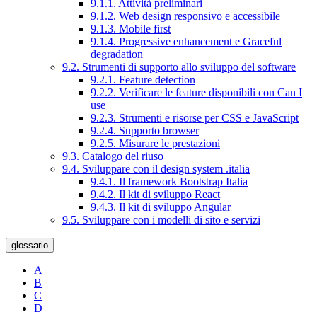
9.1.1. Attività preliminari
9.1.2. Web design responsivo e accessibile
9.1.3. Mobile first
9.1.4. Progressive enhancement e Graceful
degradation
9.2. Strumenti di supporto allo sviluppo del software
9.2.1. Feature detection
9.2.2. Verificare le feature disponibili con Can I
use
9.2.3. Strumenti e risorse per CSS e JavaScript
9.2.4. Supporto browser
9.2.5. Misurare le prestazioni
9.3. Catalogo del riuso
9.4. Sviluppare con il design system .italia
9.4.1. Il framework Bootstrap Italia
9.4.2. Il kit di sviluppo React
9.4.3. Il kit di sviluppo Angular
9.5. Sviluppare con i modelli di sito e servizi
glossario
A
B
C
D