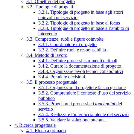
3.1. Obiettivi del progetto
3.2. Tipologie di progetti
3.2.1. Tipologie di progetto in base agli attori
coinvolti nel servizio
3.2.2. Tipologie di progetto in base al focus
3.2.3. Tipologie di progetto in base all’ambito di
intervento
3.3. Competenze, ruoli e figure coinvolte
3.3.1. Coordinatore di progetto
3.3.2. Definire ruoli e responsabilità
3.4. Metodo di lavoro
3.4.1. Definire processi, strumenti e rituali
3.4.2. Curare la documentazione di progetto
3.4.3. Organizzare tavoli tecnici collaborativi
3.4.4. Prendere decisioni
3.5. Il processo progettuale
3.5.1. Organizzare il progetto e la sua gestione
3.5.2. Comprendere il contesto d’uso del servizio
pubblico
3.5.3. Progettare i processi e i
touchpoint
del
servizio
3.5.4. Realizzare l’interfaccia utente del servizio
3.5.5. Validare la soluzione ottenuta
4. Ricerca progettuale
4.1. Ricerca primaria