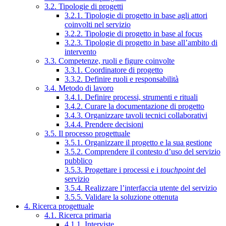
3.2. Tipologie di progetti
3.2.1. Tipologie di progetto in base agli attori
coinvolti nel servizio
3.2.2. Tipologie di progetto in base al focus
3.2.3. Tipologie di progetto in base all’ambito di
intervento
3.3. Competenze, ruoli e figure coinvolte
3.3.1. Coordinatore di progetto
3.3.2. Definire ruoli e responsabilità
3.4. Metodo di lavoro
3.4.1. Definire processi, strumenti e rituali
3.4.2. Curare la documentazione di progetto
3.4.3. Organizzare tavoli tecnici collaborativi
3.4.4. Prendere decisioni
3.5. Il processo progettuale
3.5.1. Organizzare il progetto e la sua gestione
3.5.2. Comprendere il contesto d’uso del servizio
pubblico
3.5.3. Progettare i processi e i
touchpoint
del
servizio
3.5.4. Realizzare l’interfaccia utente del servizio
3.5.5. Validare la soluzione ottenuta
4. Ricerca progettuale
4.1. Ricerca primaria
4.1.1. Interviste