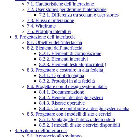
7.1. Caratteristiche dell’interazione
7.2. User stories per definire l’interazione
7.2.1. Differenza tra scenari e user stories
7.3. Flussi di interazione
7.4. Wireframe
7.5. Prototipi interattivi
8. Progettazione dell’interfaccia
8.1. Obiettivi dell’interfaccia
8.2. Elementi dell’interfaccia
8.2.1. Elementi di composizione
8.2.2. Elementi interattivi
8.2.3. Elementi testuali (microtesti)
8.3. Progettare e costruire in alta fedeltà
8.3.1. Layout di pagina
8.3.2. Prototipi in alta fedeltà
8.4. Progettare con il design system .italia
8.4.1. Documentazione
8.4.2. Benefici del design system
8.4.3. Risorse operative
8.4.4. Come contribuire al design system .italia
8.5. Progettare con i modelli di sito e servizi
8.5.1. Vantaggi dell’utilizzo dei modelli
8.5.2. I modelli di sito e servizi disponibili
9. Sviluppo dell’interfaccia
9.1. Approccio allo sviluppo