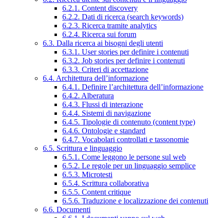
6.2.1. Content discovery
6.2.2. Dati di ricerca (search keywords)
6.2.3. Ricerca tramite analytics
6.2.4. Ricerca sui forum
6.3. Dalla ricerca ai bisogni degli utenti
6.3.1. User stories per definire i contenuti
6.3.2. Job stories per definire i contenuti
6.3.3. Criteri di accettazione
6.4. Architettura dell’informazione
6.4.1. Definire l’architettura dell’informazione
6.4.2. Alberatura
6.4.3. Flussi di interazione
6.4.4. Sistemi di navigazione
6.4.5. Tipologie di contenuto (content type)
6.4.6. Ontologie e standard
6.4.7. Vocabolari controllati e tassonomie
6.5. Scrittura e linguaggio
6.5.1. Come leggono le persone sul web
6.5.2. Le regole per un linguaggio semplice
6.5.3. Microtesti
6.5.4. Scrittura collaborativa
6.5.5. Content critique
6.5.6. Traduzione e localizzazione dei contenuti
6.6. Documenti