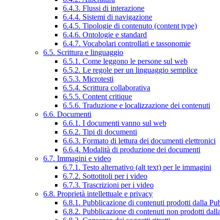
6.4.3. Flussi di interazione
6.4.4. Sistemi di navigazione
6.4.5. Tipologie di contenuto (content type)
6.4.6. Ontologie e standard
6.4.7. Vocabolari controllati e tassonomie
6.5. Scrittura e linguaggio
6.5.1. Come leggono le persone sul web
6.5.2. Le regole per un linguaggio semplice
6.5.3. Microtesti
6.5.4. Scrittura collaborativa
6.5.5. Content critique
6.5.6. Traduzione e localizzazione dei contenuti
6.6. Documenti
6.6.1. I documenti vanno sul web
6.6.2. Tipi di documenti
6.6.3. Formato di lettura dei documenti elettronici
6.6.4. Modalità di produzione dei documenti
6.7. Immagini e video
6.7.1. Testo alternativo (alt text) per le immagini
6.7.2. Sottotitoli per i video
6.7.3. Trascrizioni per i video
6.8. Proprietà intellettuale e privacy
6.8.1. Pubblicazione di contenuti prodotti dalla P
6.8.2. Pubblicazione di contenuti non prodotti dal