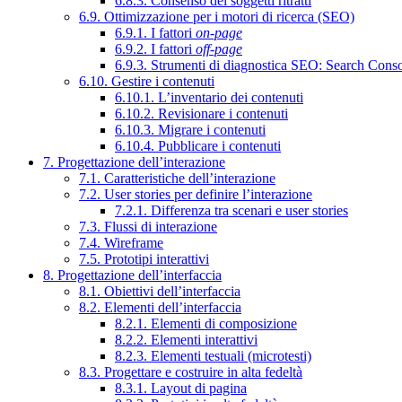
6.8.3. Consenso dei soggetti ritratti
6.9. Ottimizzazione per i motori di ricerca (SEO)
6.9.1. I fattori
on-page
6.9.2. I fattori
off-page
6.9.3. Strumenti di diagnostica SEO: Search Cons
6.10. Gestire i contenuti
6.10.1. L’inventario dei contenuti
6.10.2. Revisionare i contenuti
6.10.3. Migrare i contenuti
6.10.4. Pubblicare i contenuti
7. Progettazione dell’interazione
7.1. Caratteristiche dell’interazione
7.2. User stories per definire l’interazione
7.2.1. Differenza tra scenari e user stories
7.3. Flussi di interazione
7.4. Wireframe
7.5. Prototipi interattivi
8. Progettazione dell’interfaccia
8.1. Obiettivi dell’interfaccia
8.2. Elementi dell’interfaccia
8.2.1. Elementi di composizione
8.2.2. Elementi interattivi
8.2.3. Elementi testuali (microtesti)
8.3. Progettare e costruire in alta fedeltà
8.3.1. Layout di pagina