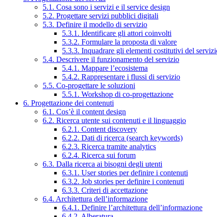
5.1. Cosa sono i servizi e il service design
5.2. Progettare servizi pubblici digitali
5.3. Definire il modello di servizio
5.3.1. Identificare gli attori coinvolti
5.3.2. Formulare la proposta di valore
5.3.3. Inquadrare gli elementi costitutivi del serviz
5.4. Descrivere il funzionamento del servizio
5.4.1. Mappare l’ecosistema
5.4.2. Rappresentare i flussi di servizio
5.5. Co-progettare le soluzioni
5.5.1. Workshop di co-progettazione
6. Progettazione dei contenuti
6.1. Cos’è il content design
6.2. Ricerca utente sui contenuti e il linguaggio
6.2.1. Content discovery
6.2.2. Dati di ricerca (search keywords)
6.2.3. Ricerca tramite analytics
6.2.4. Ricerca sui forum
6.3. Dalla ricerca ai bisogni degli utenti
6.3.1. User stories per definire i contenuti
6.3.2. Job stories per definire i contenuti
6.3.3. Criteri di accettazione
6.4. Architettura dell’informazione
6.4.1. Definire l’architettura dell’informazione
6.4.2. Alberatura