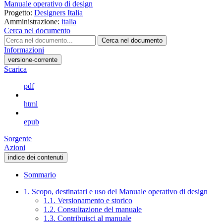
Manuale operativo di design
Progetto:
Designers Italia
Amministrazione:
italia
Cerca nel documento
Cerca nel documento
Informazioni
versione-corrente
Scarica
pdf
html
epub
Sorgente
Azioni
indice dei contenuti
Sommario
1. Scopo, destinatari e uso del Manuale operativo di design
1.1. Versionamento e storico
1.2. Consultazione del manuale
1.3. Contribuisci al manuale