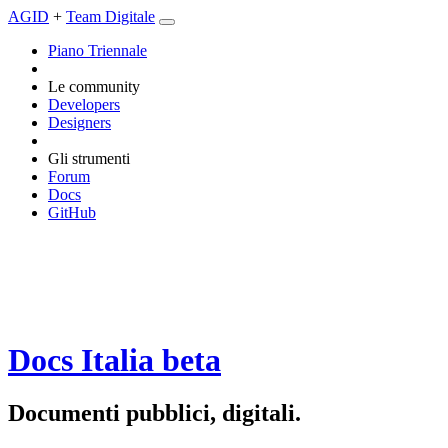
AGID
+
Team Digitale
Piano Triennale
Le community
Developers
Designers
Gli strumenti
Forum
Docs
GitHub
Docs Italia
beta
Documenti pubblici, digitali.