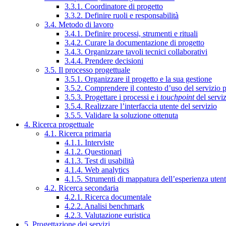
3.3.1. Coordinatore di progetto
3.3.2. Definire ruoli e responsabilità
3.4. Metodo di lavoro
3.4.1. Definire processi, strumenti e rituali
3.4.2. Curare la documentazione di progetto
3.4.3. Organizzare tavoli tecnici collaborativi
3.4.4. Prendere decisioni
3.5. Il processo progettuale
3.5.1. Organizzare il progetto e la sua gestione
3.5.2. Comprendere il contesto d’uso del servizio 
3.5.3. Progettare i processi e i
touchpoint
del servi
3.5.4. Realizzare l’interfaccia utente del servizio
3.5.5. Validare la soluzione ottenuta
4. Ricerca progettuale
4.1. Ricerca primaria
4.1.1. Interviste
4.1.2. Questionari
4.1.3. Test di usabilità
4.1.4. Web analytics
4.1.5. Strumenti di mappatura dell’esperienza uten
4.2. Ricerca secondaria
4.2.1. Ricerca documentale
4.2.2. Analisi benchmark
4.2.3. Valutazione euristica
5. Progettazione dei servizi