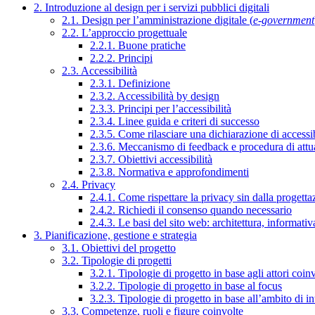
2. Introduzione al design per i servizi pubblici digitali
2.1. Design per l’amministrazione digitale (
e-government
2.2. L’approccio progettuale
2.2.1. Buone pratiche
2.2.2. Principi
2.3. Accessibilità
2.3.1. Definizione
2.3.2. Accessibilità by design
2.3.3. Principi per l’accessibilità
2.3.4. Linee guida e criteri di successo
2.3.5. Come rilasciare una dichiarazione di accessib
2.3.6. Meccanismo di feedback e procedura di attu
2.3.7. Obiettivi accessibilità
2.3.8. Normativa e approfondimenti
2.4. Privacy
2.4.1. Come rispettare la privacy sin dalla progettaz
2.4.2. Richiedi il consenso quando necessario
2.4.3. Le basi del sito web: architettura, informati
3. Pianificazione, gestione e strategia
3.1. Obiettivi del progetto
3.2. Tipologie di progetti
3.2.1. Tipologie di progetto in base agli attori coinv
3.2.2. Tipologie di progetto in base al focus
3.2.3. Tipologie di progetto in base all’ambito di i
3.3. Competenze, ruoli e figure coinvolte