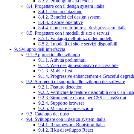
8.3.2. Prototipi in alta fedeltà
8.4. Progettare con il design system .italia
8.4.1. Documentazione
8.4.2. Benefici del design system
8.4.3. Risorse operative
8.4.4. Come contribuire al design system .italia
8.5. Progettare con i modelli di sito e servizi
8.5.1. Vantaggi dell’utilizzo dei modelli
8.5.2. I modelli di sito e servizi disponibili
9. Sviluppo dell’interfaccia
9.1. Approccio allo sviluppo
9.1.1. Attività preliminari
9.1.2. Web design responsivo e accessibile
9.1.3. Mobile first
9.1.4. Progressive enhancement e Graceful degrad
9.2. Strumenti di supporto allo sviluppo del software
9.2.1. Feature detection
9.2.2. Verificare le feature disponibili con Can I us
9.2.3. Strumenti e risorse per CSS e JavaScript
9.2.4. Supporto browser
9.2.5. Misurare le prestazioni
9.3. Catalogo del riuso
9.4. Sviluppare con il design system .italia
9.4.1. Il framework Bootstrap Italia
9.4.2. Il kit di sviluppo React