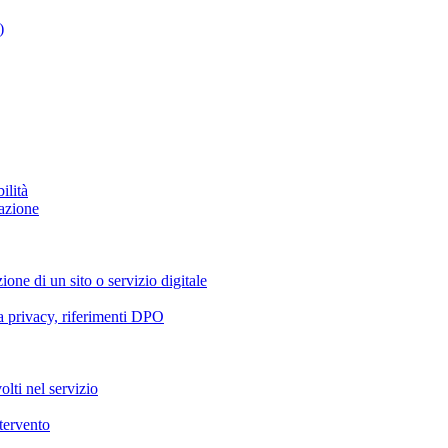
)
ilità
azione
ione di un sito o servizio digitale
va privacy, riferimenti DPO
olti nel servizio
ntervento