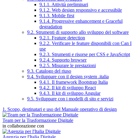
9.1.1. Attività preliminari
9.1.2. Web design responsivo e accessibile
9.1.3. Mobile first
9.1.4. Progressive enhancement e Graceful
degradation
9.2. Strumenti di supporto allo sviluppo del software
9.2.1. Feature detection
9.2.2. Verificare le feature disponibili con Can I
use
9.2.3. Strumenti e risorse per CSS e JavaScript
9.2.4. Supporto browser
9.2.5. Misurare le prestazioni
9.3. Catalogo del riuso
9.4. Sviluppare con il design system .italia
9.4.1. Il framework Bootstrap Italia
9.4.2. Il kit di sviluppo React
9.4.3. Il kit di sviluppo Angular
9.5. Sviluppare con i modelli di sito e servizi
1. Scopo, destinatari e uso del Manuale operativo di design
Team per la Trasformazione Digitale
in collaborazione con
Agenzia per l'Italia Digitale