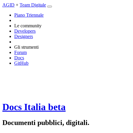
AGID
+
Team Digitale
Piano Triennale
Le community
Developers
Designers
Gli strumenti
Forum
Docs
GitHub
Docs Italia
beta
Documenti pubblici, digitali.