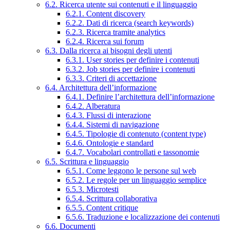
6.2. Ricerca utente sui contenuti e il linguaggio
6.2.1. Content discovery
6.2.2. Dati di ricerca (search keywords)
6.2.3. Ricerca tramite analytics
6.2.4. Ricerca sui forum
6.3. Dalla ricerca ai bisogni degli utenti
6.3.1. User stories per definire i contenuti
6.3.2. Job stories per definire i contenuti
6.3.3. Criteri di accettazione
6.4. Architettura dell’informazione
6.4.1. Definire l’architettura dell’informazione
6.4.2. Alberatura
6.4.3. Flussi di interazione
6.4.4. Sistemi di navigazione
6.4.5. Tipologie di contenuto (content type)
6.4.6. Ontologie e standard
6.4.7. Vocabolari controllati e tassonomie
6.5. Scrittura e linguaggio
6.5.1. Come leggono le persone sul web
6.5.2. Le regole per un linguaggio semplice
6.5.3. Microtesti
6.5.4. Scrittura collaborativa
6.5.5. Content critique
6.5.6. Traduzione e localizzazione dei contenuti
6.6. Documenti