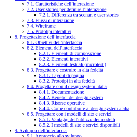
7.1. Caratteristiche dell’interazione
7.2. User stories per definire l’interazione
7.2.1. Differenza tra scenari e user stories
7.3. Flussi di interazione
7.4. Wireframe
7.5. Prototipi interattivi
8. Progettazione dell’interfaccia
8.1. Obiettivi dell’interfaccia
8.2. Elementi dell’interfaccia
8.2.1. Elementi di composizione
8.2.2. Elementi interattivi
8.2.3. Elementi testuali (microtesti)
8.3. Progettare e costruire in alta fedeltà
8.3.1. Layout di pagina
8.3.2. Prototipi in alta fedeltà
8.4. Progettare con il design system .italia
8.4.1. Documentazione
8.4.2. Benefici del design system
8.4.3. Risorse operative
8.4.4. Come contribuire al design system .italia
8.5. Progettare con i modelli di sito e servizi
8.5.1. Vantaggi dell’utilizzo dei modelli
8.5.2. I modelli di sito e servizi disponibili
9. Sviluppo dell’interfaccia
9.1. Approccio allo sviluppo