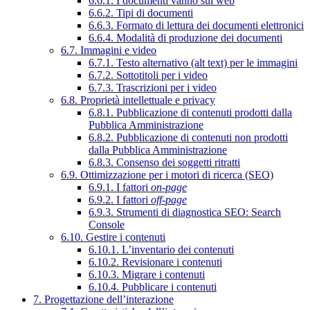
6.6.1. I documenti vanno sul web
6.6.2. Tipi di documenti
6.6.3. Formato di lettura dei documenti elettronici
6.6.4. Modalità di produzione dei documenti
6.7. Immagini e video
6.7.1. Testo alternativo (alt text) per le immagini
6.7.2. Sottotitoli per i video
6.7.3. Trascrizioni per i video
6.8. Proprietà intellettuale e privacy
6.8.1. Pubblicazione di contenuti prodotti dalla
Pubblica Amministrazione
6.8.2. Pubblicazione di contenuti non prodotti
dalla Pubblica Amministrazione
6.8.3. Consenso dei soggetti ritratti
6.9. Ottimizzazione per i motori di ricerca (SEO)
6.9.1. I fattori
on-page
6.9.2. I fattori
off-page
6.9.3. Strumenti di diagnostica SEO: Search
Console
6.10. Gestire i contenuti
6.10.1. L’inventario dei contenuti
6.10.2. Revisionare i contenuti
6.10.3. Migrare i contenuti
6.10.4. Pubblicare i contenuti
7. Progettazione dell’interazione