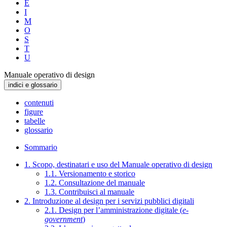
E
I
M
O
S
T
U
Manuale operativo di design
indici e glossario
contenuti
figure
tabelle
glossario
Sommario
1. Scopo, destinatari e uso del Manuale operativo di design
1.1. Versionamento e storico
1.2. Consultazione del manuale
1.3. Contribuisci al manuale
2. Introduzione al design per i servizi pubblici digitali
2.1. Design per l’amministrazione digitale (
e-
government
)