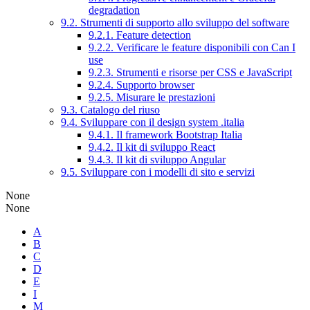
degradation
9.2. Strumenti di supporto allo sviluppo del software
9.2.1. Feature detection
9.2.2. Verificare le feature disponibili con Can I
use
9.2.3. Strumenti e risorse per CSS e JavaScript
9.2.4. Supporto browser
9.2.5. Misurare le prestazioni
9.3. Catalogo del riuso
9.4. Sviluppare con il design system .italia
9.4.1. Il framework Bootstrap Italia
9.4.2. Il kit di sviluppo React
9.4.3. Il kit di sviluppo Angular
9.5. Sviluppare con i modelli di sito e servizi
None
None
A
B
C
D
E
I
M