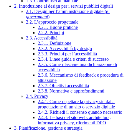
1.3. Contribuisci al manuale
2. Introduzione al design per i servizi pubblici digitali
2.1. Design per l’amministrazione digitale (
e-
government
)
2.2. L’approccio progettuale
2.2.1. Buone pratiche
2.2.2. Principi
2.3. Accessibilità
2.3.1. Definizione
2.3.2. Accessibilità by design
2.3.3. Principi per l’accessibilità
2.3.4. Linee guida e criteri di successo
2.3.5. Come rilasciare una dichiarazione di
accessibilità
2.3.6. Meccanismo di feedback e procedura di
attuazione
2.3.7. Obiettivi accessibilità
2.3.8. Normativa e approfondimenti
2.4. Privacy
2.4.1. Come rispettare la privacy sin dalla
progettazione di un sito o servizio digitale
2.4.2. Richiedi il consenso quando necessario
2.4.3. Le basi del sito web: architettura,
informativa privacy, riferimenti DPO
3. Pianificazione, gestione e strategia