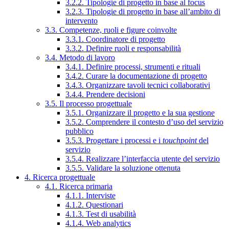
3.2.2. Tipologie di progetto in base al focus
3.2.3. Tipologie di progetto in base all’ambito di
intervento
3.3. Competenze, ruoli e figure coinvolte
3.3.1. Coordinatore di progetto
3.3.2. Definire ruoli e responsabilità
3.4. Metodo di lavoro
3.4.1. Definire processi, strumenti e rituali
3.4.2. Curare la documentazione di progetto
3.4.3. Organizzare tavoli tecnici collaborativi
3.4.4. Prendere decisioni
3.5. Il processo progettuale
3.5.1. Organizzare il progetto e la sua gestione
3.5.2. Comprendere il contesto d’uso del servizio
pubblico
3.5.3. Progettare i processi e i
touchpoint
del
servizio
3.5.4. Realizzare l’interfaccia utente del servizio
3.5.5. Validare la soluzione ottenuta
4. Ricerca progettuale
4.1. Ricerca primaria
4.1.1. Interviste
4.1.2. Questionari
4.1.3. Test di usabilità
4.1.4. Web analytics