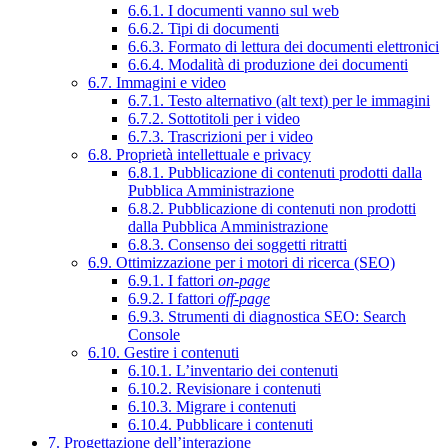
6.6.1. I documenti vanno sul web
6.6.2. Tipi di documenti
6.6.3. Formato di lettura dei documenti elettronici
6.6.4. Modalità di produzione dei documenti
6.7. Immagini e video
6.7.1. Testo alternativo (alt text) per le immagini
6.7.2. Sottotitoli per i video
6.7.3. Trascrizioni per i video
6.8. Proprietà intellettuale e privacy
6.8.1. Pubblicazione di contenuti prodotti dalla
Pubblica Amministrazione
6.8.2. Pubblicazione di contenuti non prodotti
dalla Pubblica Amministrazione
6.8.3. Consenso dei soggetti ritratti
6.9. Ottimizzazione per i motori di ricerca (SEO)
6.9.1. I fattori
on-page
6.9.2. I fattori
off-page
6.9.3. Strumenti di diagnostica SEO: Search
Console
6.10. Gestire i contenuti
6.10.1. L’inventario dei contenuti
6.10.2. Revisionare i contenuti
6.10.3. Migrare i contenuti
6.10.4. Pubblicare i contenuti
7. Progettazione dell’interazione