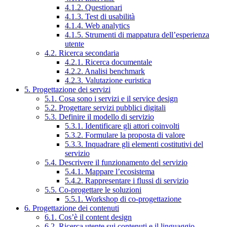
4.1.2. Questionari
4.1.3. Test di usabilità
4.1.4. Web analytics
4.1.5. Strumenti di mappatura dell’esperienza
utente
4.2. Ricerca secondaria
4.2.1. Ricerca documentale
4.2.2. Analisi benchmark
4.2.3. Valutazione euristica
5. Progettazione dei servizi
5.1. Cosa sono i servizi e il service design
5.2. Progettare servizi pubblici digitali
5.3. Definire il modello di servizio
5.3.1. Identificare gli attori coinvolti
5.3.2. Formulare la proposta di valore
5.3.3. Inquadrare gli elementi costitutivi del
servizio
5.4. Descrivere il funzionamento del servizio
5.4.1. Mappare l’ecosistema
5.4.2. Rappresentare i flussi di servizio
5.5. Co-progettare le soluzioni
5.5.1. Workshop di co-progettazione
6. Progettazione dei contenuti
6.1. Cos’è il content design
6.2. Ricerca utente sui contenuti e il linguaggio