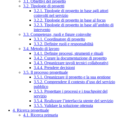
3.1. Obiettivi del progetto
3.2. Tipologie di progetti
3.2.1. Tipologie di progetto in base agli attori
coinvolti nel servizio
3.2.2. Tipologie di progetto in base al focus
3.2.3. Tipologie di progetto in base all’ambito di
intervento
3.3. Competenze, ruoli e figure coinvolte
3.3.1. Coordinatore di progetto
3.3.2. Definire ruoli e responsabilità
3.4. Metodo di lavoro
3.4.1. Definire processi, strumenti e rituali
3.4.2. Curare la documentazione di progetto
3.4.3. Organizzare tavoli tecnici collaborativi
3.4.4. Prendere decisioni
3.5. Il processo progettuale
3.5.1. Organizzare il progetto e la sua gestione
3.5.2. Comprendere il contesto d’uso del servizio
pubblico
3.5.3. Progettare i processi e i
touchpoint
del
servizio
3.5.4. Realizzare l’interfaccia utente del servizio
3.5.5. Validare la soluzione ottenuta
4. Ricerca progettuale
4.1. Ricerca primaria