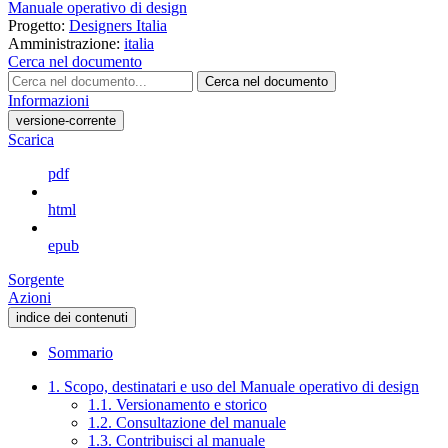
Manuale operativo di design
Progetto:
Designers Italia
Amministrazione:
italia
Cerca nel documento
Cerca nel documento
Informazioni
versione-corrente
Scarica
pdf
html
epub
Sorgente
Azioni
indice dei contenuti
Sommario
1. Scopo, destinatari e uso del Manuale operativo di design
1.1. Versionamento e storico
1.2. Consultazione del manuale
1.3. Contribuisci al manuale