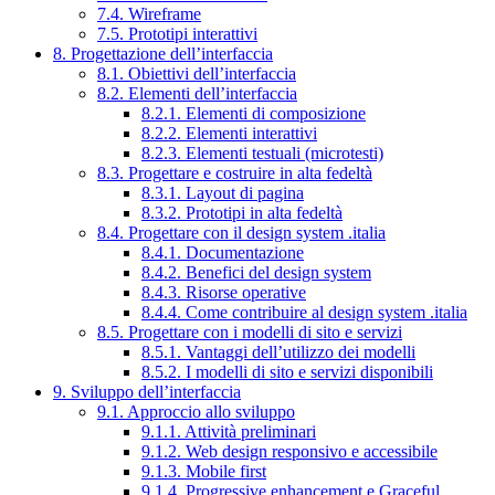
7.4. Wireframe
7.5. Prototipi interattivi
8. Progettazione dell’interfaccia
8.1. Obiettivi dell’interfaccia
8.2. Elementi dell’interfaccia
8.2.1. Elementi di composizione
8.2.2. Elementi interattivi
8.2.3. Elementi testuali (microtesti)
8.3. Progettare e costruire in alta fedeltà
8.3.1. Layout di pagina
8.3.2. Prototipi in alta fedeltà
8.4. Progettare con il design system .italia
8.4.1. Documentazione
8.4.2. Benefici del design system
8.4.3. Risorse operative
8.4.4. Come contribuire al design system .italia
8.5. Progettare con i modelli di sito e servizi
8.5.1. Vantaggi dell’utilizzo dei modelli
8.5.2. I modelli di sito e servizi disponibili
9. Sviluppo dell’interfaccia
9.1. Approccio allo sviluppo
9.1.1. Attività preliminari
9.1.2. Web design responsivo e accessibile
9.1.3. Mobile first
9.1.4. Progressive enhancement e Graceful