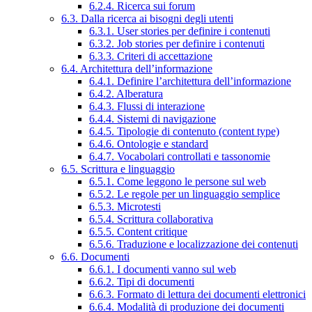
6.2.4. Ricerca sui forum
6.3. Dalla ricerca ai bisogni degli utenti
6.3.1. User stories per definire i contenuti
6.3.2. Job stories per definire i contenuti
6.3.3. Criteri di accettazione
6.4. Architettura dell’informazione
6.4.1. Definire l’architettura dell’informazione
6.4.2. Alberatura
6.4.3. Flussi di interazione
6.4.4. Sistemi di navigazione
6.4.5. Tipologie di contenuto (content type)
6.4.6. Ontologie e standard
6.4.7. Vocabolari controllati e tassonomie
6.5. Scrittura e linguaggio
6.5.1. Come leggono le persone sul web
6.5.2. Le regole per un linguaggio semplice
6.5.3. Microtesti
6.5.4. Scrittura collaborativa
6.5.5. Content critique
6.5.6. Traduzione e localizzazione dei contenuti
6.6. Documenti
6.6.1. I documenti vanno sul web
6.6.2. Tipi di documenti
6.6.3. Formato di lettura dei documenti elettronici
6.6.4. Modalità di produzione dei documenti