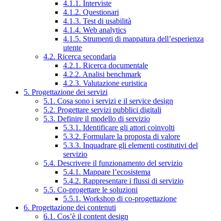
4.1.1. Interviste
4.1.2. Questionari
4.1.3. Test di usabilità
4.1.4. Web analytics
4.1.5. Strumenti di mappatura dell’esperienza
utente
4.2. Ricerca secondaria
4.2.1. Ricerca documentale
4.2.2. Analisi benchmark
4.2.3. Valutazione euristica
5. Progettazione dei servizi
5.1. Cosa sono i servizi e il service design
5.2. Progettare servizi pubblici digitali
5.3. Definire il modello di servizio
5.3.1. Identificare gli attori coinvolti
5.3.2. Formulare la proposta di valore
5.3.3. Inquadrare gli elementi costitutivi del
servizio
5.4. Descrivere il funzionamento del servizio
5.4.1. Mappare l’ecosistema
5.4.2. Rappresentare i flussi di servizio
5.5. Co-progettare le soluzioni
5.5.1. Workshop di co-progettazione
6. Progettazione dei contenuti
6.1. Cos’è il content design