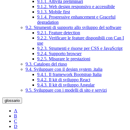
9.1.1. Attività preliminari
9.1.2. Web design responsivo e accessibile
9.1.3. Mobile first
9.1.4. Progressive enhancement e Graceful
degradation
9.2. Strumenti di supporto allo sviluppo del software
9.2.1. Feature detection
9.2.2. Verificare le feature disponibili con Can I
use
9.2.3. Strumenti e risorse per CSS e JavaScript
9.2.4. Supporto browser
9.2.5. Misurare le prestazioni
9.3. Catalogo del riuso
9.4. Sviluppare con il design system .italia
9.4.1. Il framework Bootstrap Italia
9.4.2. Il kit di sviluppo React
9.4.3. Il kit di sviluppo Angular
9.5. Sviluppare con i modelli di sito e servizi
glossario
A
B
C
D