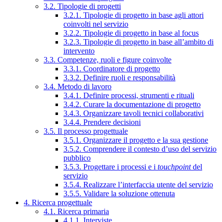
3.2. Tipologie di progetti
3.2.1. Tipologie di progetto in base agli attori
coinvolti nel servizio
3.2.2. Tipologie di progetto in base al focus
3.2.3. Tipologie di progetto in base all’ambito di
intervento
3.3. Competenze, ruoli e figure coinvolte
3.3.1. Coordinatore di progetto
3.3.2. Definire ruoli e responsabilità
3.4. Metodo di lavoro
3.4.1. Definire processi, strumenti e rituali
3.4.2. Curare la documentazione di progetto
3.4.3. Organizzare tavoli tecnici collaborativi
3.4.4. Prendere decisioni
3.5. Il processo progettuale
3.5.1. Organizzare il progetto e la sua gestione
3.5.2. Comprendere il contesto d’uso del servizio
pubblico
3.5.3. Progettare i processi e i
touchpoint
del
servizio
3.5.4. Realizzare l’interfaccia utente del servizio
3.5.5. Validare la soluzione ottenuta
4. Ricerca progettuale
4.1. Ricerca primaria
4.1.1. Interviste