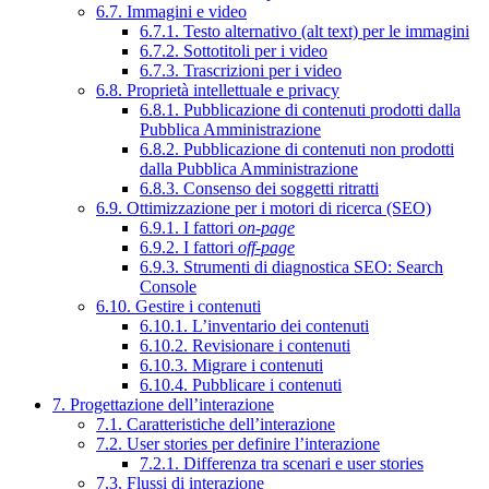
6.7. Immagini e video
6.7.1. Testo alternativo (alt text) per le immagini
6.7.2. Sottotitoli per i video
6.7.3. Trascrizioni per i video
6.8. Proprietà intellettuale e privacy
6.8.1. Pubblicazione di contenuti prodotti dalla
Pubblica Amministrazione
6.8.2. Pubblicazione di contenuti non prodotti
dalla Pubblica Amministrazione
6.8.3. Consenso dei soggetti ritratti
6.9. Ottimizzazione per i motori di ricerca (SEO)
6.9.1. I fattori
on-page
6.9.2. I fattori
off-page
6.9.3. Strumenti di diagnostica SEO: Search
Console
6.10. Gestire i contenuti
6.10.1. L’inventario dei contenuti
6.10.2. Revisionare i contenuti
6.10.3. Migrare i contenuti
6.10.4. Pubblicare i contenuti
7. Progettazione dell’interazione
7.1. Caratteristiche dell’interazione
7.2. User stories per definire l’interazione
7.2.1. Differenza tra scenari e user stories
7.3. Flussi di interazione