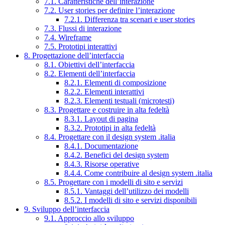
7.1. Caratteristiche dell’interazione
7.2. User stories per definire l’interazione
7.2.1. Differenza tra scenari e user stories
7.3. Flussi di interazione
7.4. Wireframe
7.5. Prototipi interattivi
8. Progettazione dell’interfaccia
8.1. Obiettivi dell’interfaccia
8.2. Elementi dell’interfaccia
8.2.1. Elementi di composizione
8.2.2. Elementi interattivi
8.2.3. Elementi testuali (microtesti)
8.3. Progettare e costruire in alta fedeltà
8.3.1. Layout di pagina
8.3.2. Prototipi in alta fedeltà
8.4. Progettare con il design system .italia
8.4.1. Documentazione
8.4.2. Benefici del design system
8.4.3. Risorse operative
8.4.4. Come contribuire al design system .italia
8.5. Progettare con i modelli di sito e servizi
8.5.1. Vantaggi dell’utilizzo dei modelli
8.5.2. I modelli di sito e servizi disponibili
9. Sviluppo dell’interfaccia
9.1. Approccio allo sviluppo