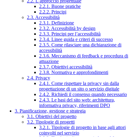
2.2. L’approccio progettuale
2.2.1. Buone pratiche
2.2.2. Principi
2.3. Accessibilità
2.3.1. Definizione
2.3.2. Accessibilità by design
2.3.3. Principi per l’accessibilità
2.3.4. Linee guida e criteri di successo
2.3.5. Come rilasciare una dichiarazione di
accessibilità
2.3.6. Meccanismo di feedback e procedura di
attuazione
2.3.7. Obiettivi accessibilità
2.3.8. Normativa e approfondimenti
2.4. Privacy
2.4.1. Come rispettare la privacy sin dalla
progettazione di un sito o servizio digitale
2.4.2. Richiedi il consenso quando necessario
2.4.3. Le basi del sito web: architettura,
informativa privacy, riferimenti DPO
3. Pianificazione, gestione e strategia
3.1. Obiettivi del progetto
3.2. Tipologie di progetti
3.2.1. Tipologie di progetto in base agli attori
coinvolti nel servizio