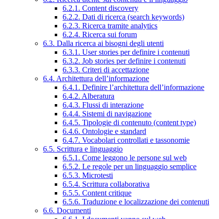
6.2.1. Content discovery
6.2.2. Dati di ricerca (search keywords)
6.2.3. Ricerca tramite analytics
6.2.4. Ricerca sui forum
6.3. Dalla ricerca ai bisogni degli utenti
6.3.1. User stories per definire i contenuti
6.3.2. Job stories per definire i contenuti
6.3.3. Criteri di accettazione
6.4. Architettura dell’informazione
6.4.1. Definire l’architettura dell’informazione
6.4.2. Alberatura
6.4.3. Flussi di interazione
6.4.4. Sistemi di navigazione
6.4.5. Tipologie di contenuto (content type)
6.4.6. Ontologie e standard
6.4.7. Vocabolari controllati e tassonomie
6.5. Scrittura e linguaggio
6.5.1. Come leggono le persone sul web
6.5.2. Le regole per un linguaggio semplice
6.5.3. Microtesti
6.5.4. Scrittura collaborativa
6.5.5. Content critique
6.5.6. Traduzione e localizzazione dei contenuti
6.6. Documenti