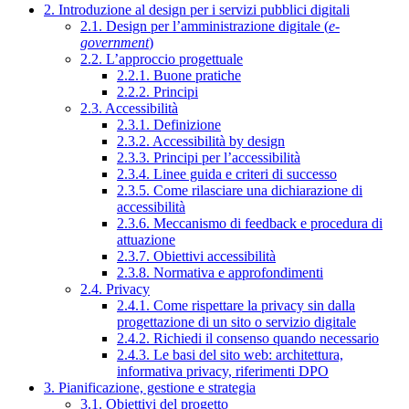
2. Introduzione al design per i servizi pubblici digitali
2.1. Design per l’amministrazione digitale (
e-
government
)
2.2. L’approccio progettuale
2.2.1. Buone pratiche
2.2.2. Principi
2.3. Accessibilità
2.3.1. Definizione
2.3.2. Accessibilità by design
2.3.3. Principi per l’accessibilità
2.3.4. Linee guida e criteri di successo
2.3.5. Come rilasciare una dichiarazione di
accessibilità
2.3.6. Meccanismo di feedback e procedura di
attuazione
2.3.7. Obiettivi accessibilità
2.3.8. Normativa e approfondimenti
2.4. Privacy
2.4.1. Come rispettare la privacy sin dalla
progettazione di un sito o servizio digitale
2.4.2. Richiedi il consenso quando necessario
2.4.3. Le basi del sito web: architettura,
informativa privacy, riferimenti DPO
3. Pianificazione, gestione e strategia
3.1. Obiettivi del progetto