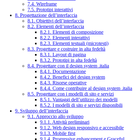
7.4. Wireframe
7.5. Prototipi interattivi
8. Progettazione dell’interfaccia
8.1. Obiettivi dell’interfaccia
8.2. Elementi dell’interfaccia
8.2.1. Elementi di composizione
8.2.2. Elementi interattivi
8.2.3. Elementi testuali (microtesti)
8.3. Progettare e costruire in alta fedeltà
8.3.1. Layout di pagina
8.3.2. Prototipi in alta fedeltà
8.4. Progettare con il design system .italia
8.4.1. Documentazione
8.4.2. Benefici del design system
8.4.3. Risorse operative
8.4.4. Come contribuire al design system .italia
8.5. Progettare con i modelli di sito e servizi
8.5.1. Vantaggi dell’utilizzo dei modelli
8.5.2. I modelli di sito e servizi disponibili
9. Sviluppo dell’interfaccia
9.1. Approccio allo sviluppo
9.1.1. Attività preliminari
9.1.2. Web design responsivo e accessibile
9.1.3. Mobile first
9.1.4. Progressive enhancement e Graceful