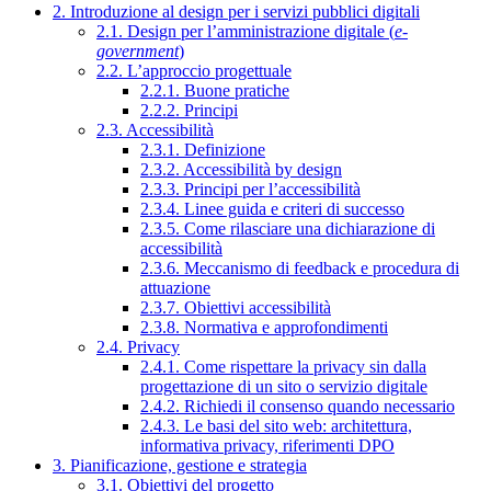
2. Introduzione al design per i servizi pubblici digitali
2.1. Design per l’amministrazione digitale (
e-
government
)
2.2. L’approccio progettuale
2.2.1. Buone pratiche
2.2.2. Principi
2.3. Accessibilità
2.3.1. Definizione
2.3.2. Accessibilità by design
2.3.3. Principi per l’accessibilità
2.3.4. Linee guida e criteri di successo
2.3.5. Come rilasciare una dichiarazione di
accessibilità
2.3.6. Meccanismo di feedback e procedura di
attuazione
2.3.7. Obiettivi accessibilità
2.3.8. Normativa e approfondimenti
2.4. Privacy
2.4.1. Come rispettare la privacy sin dalla
progettazione di un sito o servizio digitale
2.4.2. Richiedi il consenso quando necessario
2.4.3. Le basi del sito web: architettura,
informativa privacy, riferimenti DPO
3. Pianificazione, gestione e strategia
3.1. Obiettivi del progetto