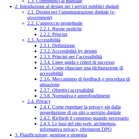
1.3. Contribuisci al manuale
2. Introduzione al design per i servizi pubblici digitali
2.1. Design per l’amministrazione digitale (
e-
government
)
2.2. L’approccio progettuale
2.2.1. Buone pratiche
2.2.2. Principi
2.3. Accessibilità
2.3.1. Definizione
2.3.2. Accessibilità by design
2.3.3. Principi per l’accessibilità
2.3.4. Linee guida e criteri di successo
2.3.5. Come rilasciare una dichiarazione di
accessibilità
2.3.6. Meccanismo di feedback e procedura di
attuazione
2.3.7. Obiettivi accessibilità
2.3.8. Normativa e approfondimenti
2.4. Privacy
2.4.1. Come rispettare la privacy sin dalla
progettazione di un sito o servizio digitale
2.4.2. Richiedi il consenso quando necessario
2.4.3. Le basi del sito web: architettura,
informativa privacy, riferimenti DPO
3. Pianificazione, gestione e strategia