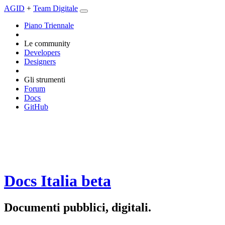
AGID
+
Team Digitale
Piano Triennale
Le community
Developers
Designers
Gli strumenti
Forum
Docs
GitHub
Docs Italia
beta
Documenti pubblici, digitali.