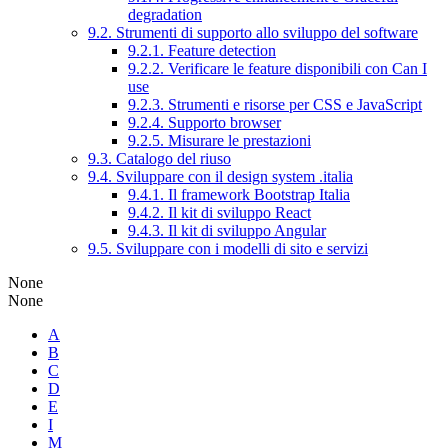
degradation
9.2. Strumenti di supporto allo sviluppo del software
9.2.1. Feature detection
9.2.2. Verificare le feature disponibili con Can I
use
9.2.3. Strumenti e risorse per CSS e JavaScript
9.2.4. Supporto browser
9.2.5. Misurare le prestazioni
9.3. Catalogo del riuso
9.4. Sviluppare con il design system .italia
9.4.1. Il framework Bootstrap Italia
9.4.2. Il kit di sviluppo React
9.4.3. Il kit di sviluppo Angular
9.5. Sviluppare con i modelli di sito e servizi
None
None
A
B
C
D
E
I
M