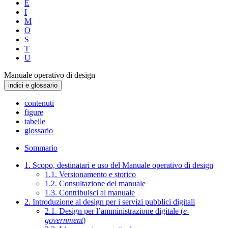
E
I
M
O
S
T
U
Manuale operativo di design
indici e glossario
contenuti
figure
tabelle
glossario
Sommario
1. Scopo, destinatari e uso del Manuale operativo di design
1.1. Versionamento e storico
1.2. Consultazione del manuale
1.3. Contribuisci al manuale
2. Introduzione al design per i servizi pubblici digitali
2.1. Design per l’amministrazione digitale (
e-
government
)