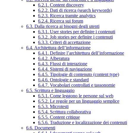
6.2.1. Content discovery
6.2.2. Dati di ricerca (search keywords)
6.2.3. Ricerca tramite analytics
6.2.4. Ricerca sui forum
6.3. Dalla ricerca ai bisogni degli utenti
6.3.1. User stories per definire i contenuti
6.3.2. Job stories per definire i contenuti
6.3.3. Criteri di accettazione
6.4. Architettura dell’informazione
6.4.1. Definire l’architettura dell’informazione
6.4.2. Alberatura
6.4.3. Flussi di interazione
6.4.4. Sistemi di navigazione
6.4.5. Tipologie di contenuto (content type)
6.4.6. Ontologie e standard
6.4.7. Vocabolari controllati e tassonomie
6.5. Scrittura e linguaggio
6.5.1. Come leggono le persone sul web
6.5.2. Le regole per un linguaggio semplice
6.5.3. Microtesti
6.5.4. Scrittura collaborativa
6.5.5. Content critique
6.5.6. Traduzione e localizzazione dei contenuti
6.6. Documenti