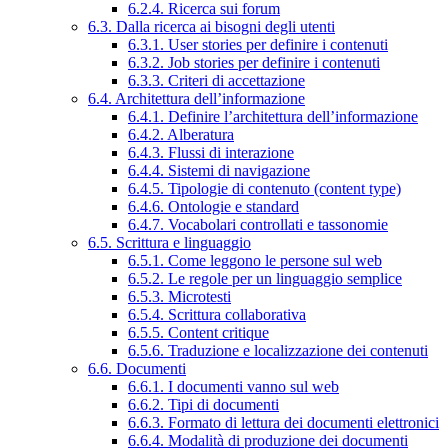
6.2.4. Ricerca sui forum
6.3. Dalla ricerca ai bisogni degli utenti
6.3.1. User stories per definire i contenuti
6.3.2. Job stories per definire i contenuti
6.3.3. Criteri di accettazione
6.4. Architettura dell’informazione
6.4.1. Definire l’architettura dell’informazione
6.4.2. Alberatura
6.4.3. Flussi di interazione
6.4.4. Sistemi di navigazione
6.4.5. Tipologie di contenuto (content type)
6.4.6. Ontologie e standard
6.4.7. Vocabolari controllati e tassonomie
6.5. Scrittura e linguaggio
6.5.1. Come leggono le persone sul web
6.5.2. Le regole per un linguaggio semplice
6.5.3. Microtesti
6.5.4. Scrittura collaborativa
6.5.5. Content critique
6.5.6. Traduzione e localizzazione dei contenuti
6.6. Documenti
6.6.1. I documenti vanno sul web
6.6.2. Tipi di documenti
6.6.3. Formato di lettura dei documenti elettronici
6.6.4. Modalità di produzione dei documenti