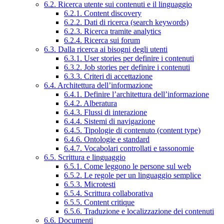
6.2. Ricerca utente sui contenuti e il linguaggio
6.2.1. Content discovery
6.2.2. Dati di ricerca (search keywords)
6.2.3. Ricerca tramite analytics
6.2.4. Ricerca sui forum
6.3. Dalla ricerca ai bisogni degli utenti
6.3.1. User stories per definire i contenuti
6.3.2. Job stories per definire i contenuti
6.3.3. Criteri di accettazione
6.4. Architettura dell’informazione
6.4.1. Definire l’architettura dell’informazione
6.4.2. Alberatura
6.4.3. Flussi di interazione
6.4.4. Sistemi di navigazione
6.4.5. Tipologie di contenuto (content type)
6.4.6. Ontologie e standard
6.4.7. Vocabolari controllati e tassonomie
6.5. Scrittura e linguaggio
6.5.1. Come leggono le persone sul web
6.5.2. Le regole per un linguaggio semplice
6.5.3. Microtesti
6.5.4. Scrittura collaborativa
6.5.5. Content critique
6.5.6. Traduzione e localizzazione dei contenuti
6.6. Documenti