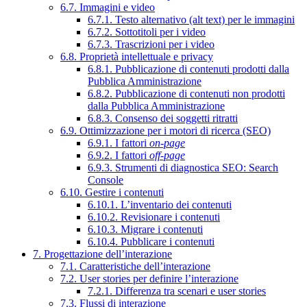
6.7. Immagini e video
6.7.1. Testo alternativo (alt text) per le immagini
6.7.2. Sottotitoli per i video
6.7.3. Trascrizioni per i video
6.8. Proprietà intellettuale e privacy
6.8.1. Pubblicazione di contenuti prodotti dalla
Pubblica Amministrazione
6.8.2. Pubblicazione di contenuti non prodotti
dalla Pubblica Amministrazione
6.8.3. Consenso dei soggetti ritratti
6.9. Ottimizzazione per i motori di ricerca (SEO)
6.9.1. I fattori
on-page
6.9.2. I fattori
off-page
6.9.3. Strumenti di diagnostica SEO: Search
Console
6.10. Gestire i contenuti
6.10.1. L’inventario dei contenuti
6.10.2. Revisionare i contenuti
6.10.3. Migrare i contenuti
6.10.4. Pubblicare i contenuti
7. Progettazione dell’interazione
7.1. Caratteristiche dell’interazione
7.2. User stories per definire l’interazione
7.2.1. Differenza tra scenari e user stories
7.3. Flussi di interazione