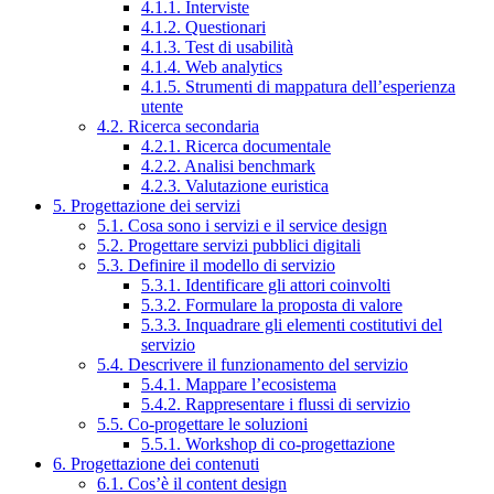
4.1.1. Interviste
4.1.2. Questionari
4.1.3. Test di usabilità
4.1.4. Web analytics
4.1.5. Strumenti di mappatura dell’esperienza
utente
4.2. Ricerca secondaria
4.2.1. Ricerca documentale
4.2.2. Analisi benchmark
4.2.3. Valutazione euristica
5. Progettazione dei servizi
5.1. Cosa sono i servizi e il service design
5.2. Progettare servizi pubblici digitali
5.3. Definire il modello di servizio
5.3.1. Identificare gli attori coinvolti
5.3.2. Formulare la proposta di valore
5.3.3. Inquadrare gli elementi costitutivi del
servizio
5.4. Descrivere il funzionamento del servizio
5.4.1. Mappare l’ecosistema
5.4.2. Rappresentare i flussi di servizio
5.5. Co-progettare le soluzioni
5.5.1. Workshop di co-progettazione
6. Progettazione dei contenuti
6.1. Cos’è il content design