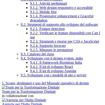
9.1.1. Attività preliminari
9.1.2. Web design responsivo e accessibile
9.1.3. Mobile first
9.1.4. Progressive enhancement e Graceful
degradation
9.2. Strumenti di supporto allo sviluppo del software
9.2.1. Feature detection
9.2.2. Verificare le feature disponibili con Can I
use
9.2.3. Strumenti e risorse per CSS e JavaScript
9.2.4. Supporto browser
9.2.5. Misurare le prestazioni
9.3. Catalogo del riuso
9.4. Sviluppare con il design system .italia
9.4.1. Il framework Bootstrap Italia
9.4.2. Il kit di sviluppo React
9.4.3. Il kit di sviluppo Angular
9.5. Sviluppare con i modelli di sito e servizi
1. Scopo, destinatari e uso del Manuale operativo di design
Team per la Trasformazione Digitale
in collaborazione con
Agenzia per l'Italia Digitale