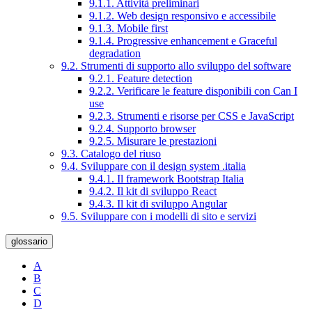
9.1.1. Attività preliminari
9.1.2. Web design responsivo e accessibile
9.1.3. Mobile first
9.1.4. Progressive enhancement e Graceful
degradation
9.2. Strumenti di supporto allo sviluppo del software
9.2.1. Feature detection
9.2.2. Verificare le feature disponibili con Can I
use
9.2.3. Strumenti e risorse per CSS e JavaScript
9.2.4. Supporto browser
9.2.5. Misurare le prestazioni
9.3. Catalogo del riuso
9.4. Sviluppare con il design system .italia
9.4.1. Il framework Bootstrap Italia
9.4.2. Il kit di sviluppo React
9.4.3. Il kit di sviluppo Angular
9.5. Sviluppare con i modelli di sito e servizi
glossario
A
B
C
D