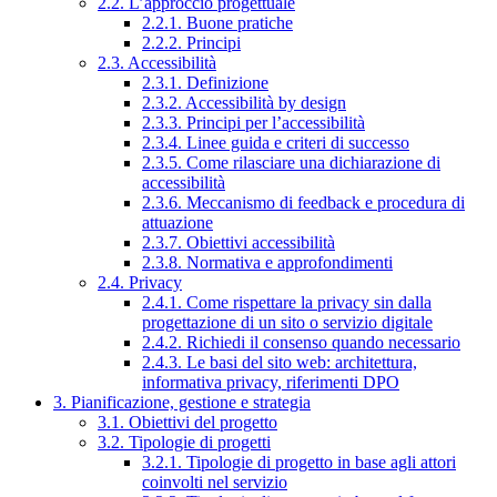
2.2. L’approccio progettuale
2.2.1. Buone pratiche
2.2.2. Principi
2.3. Accessibilità
2.3.1. Definizione
2.3.2. Accessibilità by design
2.3.3. Principi per l’accessibilità
2.3.4. Linee guida e criteri di successo
2.3.5. Come rilasciare una dichiarazione di
accessibilità
2.3.6. Meccanismo di feedback e procedura di
attuazione
2.3.7. Obiettivi accessibilità
2.3.8. Normativa e approfondimenti
2.4. Privacy
2.4.1. Come rispettare la privacy sin dalla
progettazione di un sito o servizio digitale
2.4.2. Richiedi il consenso quando necessario
2.4.3. Le basi del sito web: architettura,
informativa privacy, riferimenti DPO
3. Pianificazione, gestione e strategia
3.1. Obiettivi del progetto
3.2. Tipologie di progetti
3.2.1. Tipologie di progetto in base agli attori
coinvolti nel servizio