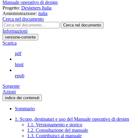
Manuale operativo di design
Progetto:
Designers Italia
Amministrazione:
italia
Cerca nel documento
Cerca nel documento
Informazioni
versione-corrente
Scarica
pdf
html
epub
Sorgente
Azioni
indice dei contenuti
Sommario
1. Scopo, destinatari e uso del Manuale operativo di design
1.1. Versionamento e storico
1.2. Consultazione del manuale
1.3. Contribuisci al manuale