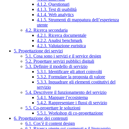
4.1.2. Questionari
4.1.3. Test di usabilità
4.1.4. Web analytics
4.1.5. Strumenti di mappatura dell’esperienza
utente
4.2. Ricerca secondaria
4.2.1. Ricerca documentale
4.2.2. Analisi benchmark
4.2.3. Valutazione euristica
5. Progettazione dei servizi
5.1. Cosa sono i servizi e il service design
5.2. Progettare servizi pubblici digitali
5.3. Definire il modello di servizio
5.3.1. Identificare gli attori coinvolti
5.3.2. Formulare la proposta di valore
5.3.3. Inquadrare gli elementi costitutivi del
servizio
5.4. Descrivere il funzionamento del servizio
5.4.1. Mappare l’ecosistema
5.4.2. Rappresentare i flussi di servizio
5.5. Co-progettare le soluzioni
5.5.1. Workshop di co-progettazione
6. Progettazione dei contenuti
6.1. Cos’è il content design
6.2. Ricerca utente sui contenuti e il linguaggio