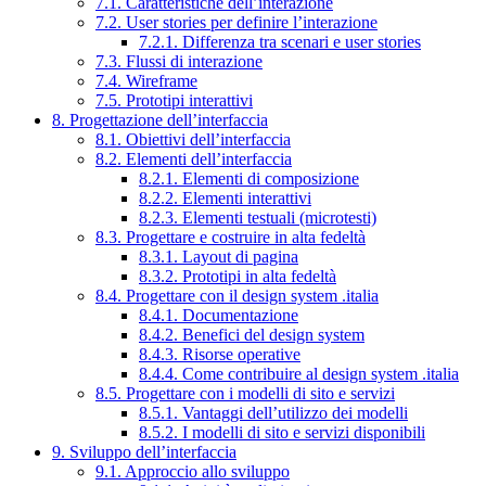
7.1. Caratteristiche dell’interazione
7.2. User stories per definire l’interazione
7.2.1. Differenza tra scenari e user stories
7.3. Flussi di interazione
7.4. Wireframe
7.5. Prototipi interattivi
8. Progettazione dell’interfaccia
8.1. Obiettivi dell’interfaccia
8.2. Elementi dell’interfaccia
8.2.1. Elementi di composizione
8.2.2. Elementi interattivi
8.2.3. Elementi testuali (microtesti)
8.3. Progettare e costruire in alta fedeltà
8.3.1. Layout di pagina
8.3.2. Prototipi in alta fedeltà
8.4. Progettare con il design system .italia
8.4.1. Documentazione
8.4.2. Benefici del design system
8.4.3. Risorse operative
8.4.4. Come contribuire al design system .italia
8.5. Progettare con i modelli di sito e servizi
8.5.1. Vantaggi dell’utilizzo dei modelli
8.5.2. I modelli di sito e servizi disponibili
9. Sviluppo dell’interfaccia
9.1. Approccio allo sviluppo