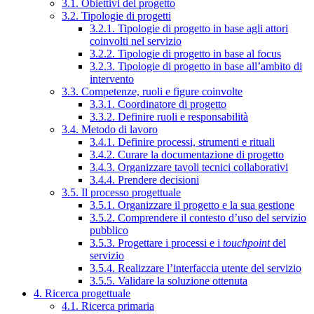
3.1. Obiettivi del progetto
3.2. Tipologie di progetti
3.2.1. Tipologie di progetto in base agli attori
coinvolti nel servizio
3.2.2. Tipologie di progetto in base al focus
3.2.3. Tipologie di progetto in base all’ambito di
intervento
3.3. Competenze, ruoli e figure coinvolte
3.3.1. Coordinatore di progetto
3.3.2. Definire ruoli e responsabilità
3.4. Metodo di lavoro
3.4.1. Definire processi, strumenti e rituali
3.4.2. Curare la documentazione di progetto
3.4.3. Organizzare tavoli tecnici collaborativi
3.4.4. Prendere decisioni
3.5. Il processo progettuale
3.5.1. Organizzare il progetto e la sua gestione
3.5.2. Comprendere il contesto d’uso del servizio
pubblico
3.5.3. Progettare i processi e i
touchpoint
del
servizio
3.5.4. Realizzare l’interfaccia utente del servizio
3.5.5. Validare la soluzione ottenuta
4. Ricerca progettuale
4.1. Ricerca primaria