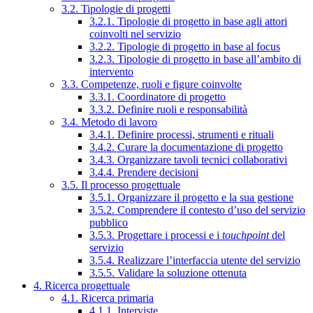
3.2. Tipologie di progetti
3.2.1. Tipologie di progetto in base agli attori
coinvolti nel servizio
3.2.2. Tipologie di progetto in base al focus
3.2.3. Tipologie di progetto in base all’ambito di
intervento
3.3. Competenze, ruoli e figure coinvolte
3.3.1. Coordinatore di progetto
3.3.2. Definire ruoli e responsabilità
3.4. Metodo di lavoro
3.4.1. Definire processi, strumenti e rituali
3.4.2. Curare la documentazione di progetto
3.4.3. Organizzare tavoli tecnici collaborativi
3.4.4. Prendere decisioni
3.5. Il processo progettuale
3.5.1. Organizzare il progetto e la sua gestione
3.5.2. Comprendere il contesto d’uso del servizio
pubblico
3.5.3. Progettare i processi e i
touchpoint
del
servizio
3.5.4. Realizzare l’interfaccia utente del servizio
3.5.5. Validare la soluzione ottenuta
4. Ricerca progettuale
4.1. Ricerca primaria
4.1.1. Interviste