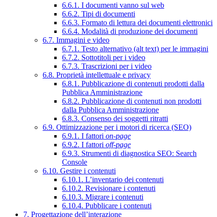
6.6.1. I documenti vanno sul web
6.6.2. Tipi di documenti
6.6.3. Formato di lettura dei documenti elettronici
6.6.4. Modalità di produzione dei documenti
6.7. Immagini e video
6.7.1. Testo alternativo (alt text) per le immagini
6.7.2. Sottotitoli per i video
6.7.3. Trascrizioni per i video
6.8. Proprietà intellettuale e privacy
6.8.1. Pubblicazione di contenuti prodotti dalla
Pubblica Amministrazione
6.8.2. Pubblicazione di contenuti non prodotti
dalla Pubblica Amministrazione
6.8.3. Consenso dei soggetti ritratti
6.9. Ottimizzazione per i motori di ricerca (SEO)
6.9.1. I fattori
on-page
6.9.2. I fattori
off-page
6.9.3. Strumenti di diagnostica SEO: Search
Console
6.10. Gestire i contenuti
6.10.1. L’inventario dei contenuti
6.10.2. Revisionare i contenuti
6.10.3. Migrare i contenuti
6.10.4. Pubblicare i contenuti
7. Progettazione dell’interazione