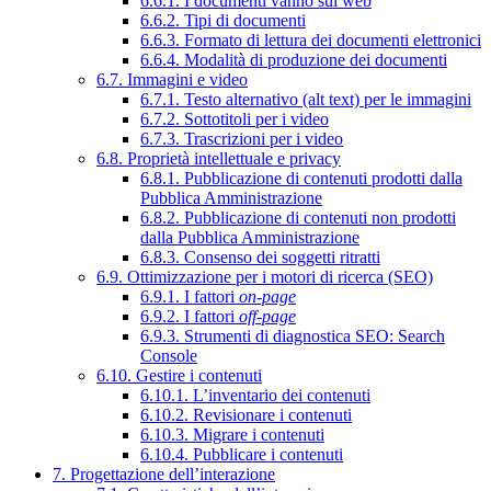
6.6.1. I documenti vanno sul web
6.6.2. Tipi di documenti
6.6.3. Formato di lettura dei documenti elettronici
6.6.4. Modalità di produzione dei documenti
6.7. Immagini e video
6.7.1. Testo alternativo (alt text) per le immagini
6.7.2. Sottotitoli per i video
6.7.3. Trascrizioni per i video
6.8. Proprietà intellettuale e privacy
6.8.1. Pubblicazione di contenuti prodotti dalla
Pubblica Amministrazione
6.8.2. Pubblicazione di contenuti non prodotti
dalla Pubblica Amministrazione
6.8.3. Consenso dei soggetti ritratti
6.9. Ottimizzazione per i motori di ricerca (SEO)
6.9.1. I fattori
on-page
6.9.2. I fattori
off-page
6.9.3. Strumenti di diagnostica SEO: Search
Console
6.10. Gestire i contenuti
6.10.1. L’inventario dei contenuti
6.10.2. Revisionare i contenuti
6.10.3. Migrare i contenuti
6.10.4. Pubblicare i contenuti
7. Progettazione dell’interazione