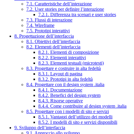
7.1. Caratteristiche dell’interazione
7.2. User stories per definire l’interazione
7.2.1. Differenza tra scenari e user stories
7.3. Flussi di interazione
7.4. Wireframe
7.5. Prototipi interattivi
8. Progettazione dell’interfaccia
8.1. Obiettivi dell’interfaccia
8.2. Elementi dell’interfaccia
8.2.1. Elementi di composizione
8.2.2. Elementi interattivi
8.2.3. Elementi testuali (microtesti)
8.3. Progettare e costruire in alta fedeltà
8.3.1. Layout di pagina
8.3.2. Prototipi in alta fedeltà
8.4. Progettare con il design system .italia
8.4.1. Documentazione
8.4.2. Benefici del design system
8.4.3. Risorse operative
8.4.4. Come contribuire al design system .italia
8.5. Progettare con i modelli di sito e servizi
8.5.1. Vantaggi dell’utilizzo dei modelli
8.5.2. I modelli di sito e servizi disponibili
9. Sviluppo dell’interfaccia
9.1. Approccio allo sviluppo