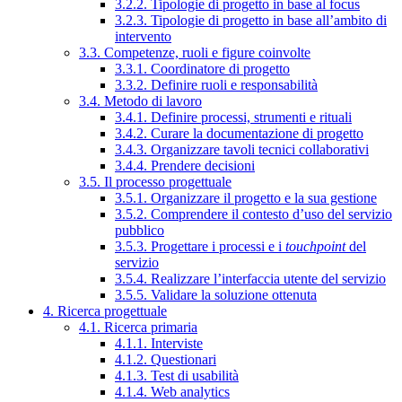
3.2.2. Tipologie di progetto in base al focus
3.2.3. Tipologie di progetto in base all’ambito di
intervento
3.3. Competenze, ruoli e figure coinvolte
3.3.1. Coordinatore di progetto
3.3.2. Definire ruoli e responsabilità
3.4. Metodo di lavoro
3.4.1. Definire processi, strumenti e rituali
3.4.2. Curare la documentazione di progetto
3.4.3. Organizzare tavoli tecnici collaborativi
3.4.4. Prendere decisioni
3.5. Il processo progettuale
3.5.1. Organizzare il progetto e la sua gestione
3.5.2. Comprendere il contesto d’uso del servizio
pubblico
3.5.3. Progettare i processi e i
touchpoint
del
servizio
3.5.4. Realizzare l’interfaccia utente del servizio
3.5.5. Validare la soluzione ottenuta
4. Ricerca progettuale
4.1. Ricerca primaria
4.1.1. Interviste
4.1.2. Questionari
4.1.3. Test di usabilità
4.1.4. Web analytics