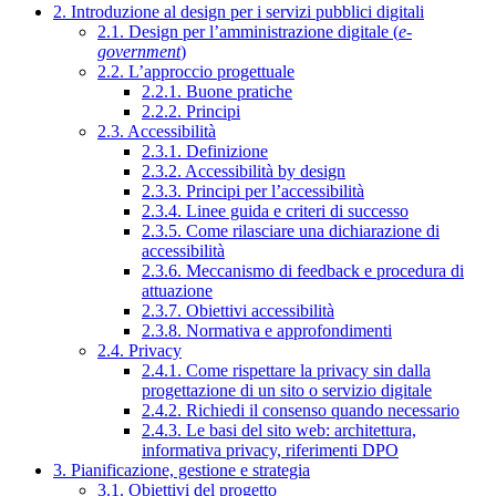
2. Introduzione al design per i servizi pubblici digitali
2.1. Design per l’amministrazione digitale (
e-
government
)
2.2. L’approccio progettuale
2.2.1. Buone pratiche
2.2.2. Principi
2.3. Accessibilità
2.3.1. Definizione
2.3.2. Accessibilità by design
2.3.3. Principi per l’accessibilità
2.3.4. Linee guida e criteri di successo
2.3.5. Come rilasciare una dichiarazione di
accessibilità
2.3.6. Meccanismo di feedback e procedura di
attuazione
2.3.7. Obiettivi accessibilità
2.3.8. Normativa e approfondimenti
2.4. Privacy
2.4.1. Come rispettare la privacy sin dalla
progettazione di un sito o servizio digitale
2.4.2. Richiedi il consenso quando necessario
2.4.3. Le basi del sito web: architettura,
informativa privacy, riferimenti DPO
3. Pianificazione, gestione e strategia
3.1. Obiettivi del progetto