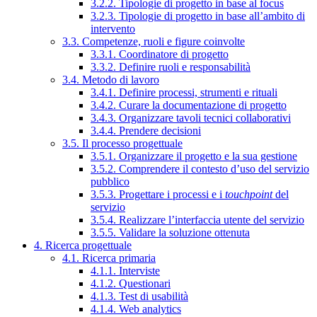
3.2.2. Tipologie di progetto in base al focus
3.2.3. Tipologie di progetto in base all’ambito di
intervento
3.3. Competenze, ruoli e figure coinvolte
3.3.1. Coordinatore di progetto
3.3.2. Definire ruoli e responsabilità
3.4. Metodo di lavoro
3.4.1. Definire processi, strumenti e rituali
3.4.2. Curare la documentazione di progetto
3.4.3. Organizzare tavoli tecnici collaborativi
3.4.4. Prendere decisioni
3.5. Il processo progettuale
3.5.1. Organizzare il progetto e la sua gestione
3.5.2. Comprendere il contesto d’uso del servizio
pubblico
3.5.3. Progettare i processi e i
touchpoint
del
servizio
3.5.4. Realizzare l’interfaccia utente del servizio
3.5.5. Validare la soluzione ottenuta
4. Ricerca progettuale
4.1. Ricerca primaria
4.1.1. Interviste
4.1.2. Questionari
4.1.3. Test di usabilità
4.1.4. Web analytics