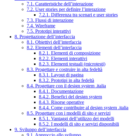
7.1. Caratteristiche dell’interazione
7.2. User stories per definire l’interazione
7.2.1. Differenza tra scenari e user stories
7.3. Flussi di interazione
7.4. Wireframe
7.5. Prototipi interattivi
8. Progettazione dell’interfaccia
8.1. Obiettivi dell’interfaccia
8.2. Elementi dell’interfaccia
8.2.1. Elementi di composizione
8.2.2. Elementi interattivi
8.2.3. Elementi testuali (microtesti)
8.3. Progettare e costruire in alta fedeltà
8.3.1. Layout di pagina
8.3.2. Prototipi in alta fedeltà
8.4. Progettare con il design system .italia
8.4.1. Documentazione
8.4.2. Benefici del design system
8.4.3. Risorse operative
8.4.4. Come contribuire al design system .italia
8.5. Progettare con i modelli di sito e servizi
8.5.1. Vantaggi dell’utilizzo dei modelli
8.5.2. I modelli di sito e servizi disponibili
9. Sviluppo dell’interfaccia
9.1. Approccio allo sviluppo