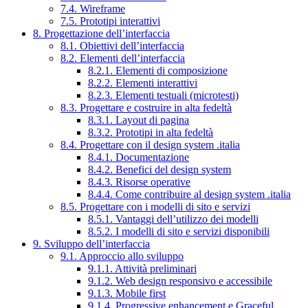
7.4. Wireframe
7.5. Prototipi interattivi
8. Progettazione dell’interfaccia
8.1. Obiettivi dell’interfaccia
8.2. Elementi dell’interfaccia
8.2.1. Elementi di composizione
8.2.2. Elementi interattivi
8.2.3. Elementi testuali (microtesti)
8.3. Progettare e costruire in alta fedeltà
8.3.1. Layout di pagina
8.3.2. Prototipi in alta fedeltà
8.4. Progettare con il design system .italia
8.4.1. Documentazione
8.4.2. Benefici del design system
8.4.3. Risorse operative
8.4.4. Come contribuire al design system .italia
8.5. Progettare con i modelli di sito e servizi
8.5.1. Vantaggi dell’utilizzo dei modelli
8.5.2. I modelli di sito e servizi disponibili
9. Sviluppo dell’interfaccia
9.1. Approccio allo sviluppo
9.1.1. Attività preliminari
9.1.2. Web design responsivo e accessibile
9.1.3. Mobile first
9.1.4. Progressive enhancement e Graceful