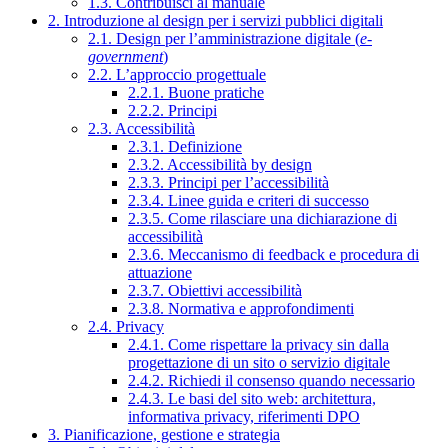
1.3. Contribuisci al manuale
2. Introduzione al design per i servizi pubblici digitali
2.1. Design per l’amministrazione digitale (
e-
government
)
2.2. L’approccio progettuale
2.2.1. Buone pratiche
2.2.2. Principi
2.3. Accessibilità
2.3.1. Definizione
2.3.2. Accessibilità by design
2.3.3. Principi per l’accessibilità
2.3.4. Linee guida e criteri di successo
2.3.5. Come rilasciare una dichiarazione di
accessibilità
2.3.6. Meccanismo di feedback e procedura di
attuazione
2.3.7. Obiettivi accessibilità
2.3.8. Normativa e approfondimenti
2.4. Privacy
2.4.1. Come rispettare la privacy sin dalla
progettazione di un sito o servizio digitale
2.4.2. Richiedi il consenso quando necessario
2.4.3. Le basi del sito web: architettura,
informativa privacy, riferimenti DPO
3. Pianificazione, gestione e strategia