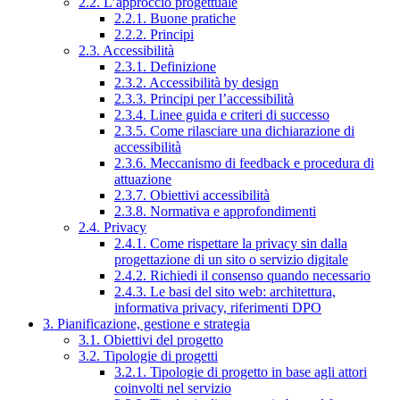
2.2. L’approccio progettuale
2.2.1. Buone pratiche
2.2.2. Principi
2.3. Accessibilità
2.3.1. Definizione
2.3.2. Accessibilità by design
2.3.3. Principi per l’accessibilità
2.3.4. Linee guida e criteri di successo
2.3.5. Come rilasciare una dichiarazione di
accessibilità
2.3.6. Meccanismo di feedback e procedura di
attuazione
2.3.7. Obiettivi accessibilità
2.3.8. Normativa e approfondimenti
2.4. Privacy
2.4.1. Come rispettare la privacy sin dalla
progettazione di un sito o servizio digitale
2.4.2. Richiedi il consenso quando necessario
2.4.3. Le basi del sito web: architettura,
informativa privacy, riferimenti DPO
3. Pianificazione, gestione e strategia
3.1. Obiettivi del progetto
3.2. Tipologie di progetti
3.2.1. Tipologie di progetto in base agli attori
coinvolti nel servizio