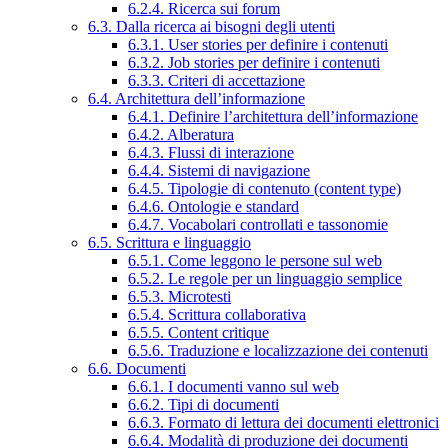
6.2.4. Ricerca sui forum
6.3. Dalla ricerca ai bisogni degli utenti
6.3.1. User stories per definire i contenuti
6.3.2. Job stories per definire i contenuti
6.3.3. Criteri di accettazione
6.4. Architettura dell’informazione
6.4.1. Definire l’architettura dell’informazione
6.4.2. Alberatura
6.4.3. Flussi di interazione
6.4.4. Sistemi di navigazione
6.4.5. Tipologie di contenuto (content type)
6.4.6. Ontologie e standard
6.4.7. Vocabolari controllati e tassonomie
6.5. Scrittura e linguaggio
6.5.1. Come leggono le persone sul web
6.5.2. Le regole per un linguaggio semplice
6.5.3. Microtesti
6.5.4. Scrittura collaborativa
6.5.5. Content critique
6.5.6. Traduzione e localizzazione dei contenuti
6.6. Documenti
6.6.1. I documenti vanno sul web
6.6.2. Tipi di documenti
6.6.3. Formato di lettura dei documenti elettronici
6.6.4. Modalità di produzione dei documenti