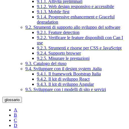
9.1.1. Attività preliminari
9.1.2. Web design responsivo e accessibile
9.1.3. Mobile first
9.1.4. Progressive enhancement e Graceful
degradation
9.2. Strumenti di supporto allo sviluppo del software
9.2.1. Feature detection
9.2.2. Verificare le feature disponibili con Can I
use
9.2.3. Strumenti e risorse per CSS e JavaScript
9.2.4. Supporto browser
9.2.5. Misurare le prestazioni
9.3. Catalogo del riuso
9.4. Sviluppare con il design system .italia
9.4.1. Il framework Bootstrap Italia
9.4.2. Il kit di sviluppo React
9.4.3. Il kit di sviluppo Angular
9.5. Sviluppare con i modelli di sito e servizi
glossario
A
B
C
D