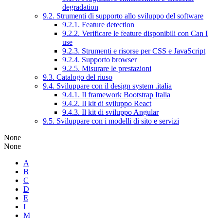
degradation
9.2. Strumenti di supporto allo sviluppo del software
9.2.1. Feature detection
9.2.2. Verificare le feature disponibili con Can I
use
9.2.3. Strumenti e risorse per CSS e JavaScript
9.2.4. Supporto browser
9.2.5. Misurare le prestazioni
9.3. Catalogo del riuso
9.4. Sviluppare con il design system .italia
9.4.1. Il framework Bootstrap Italia
9.4.2. Il kit di sviluppo React
9.4.3. Il kit di sviluppo Angular
9.5. Sviluppare con i modelli di sito e servizi
None
None
A
B
C
D
E
I
M