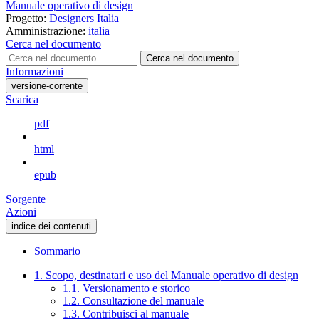
Manuale operativo di design
Progetto:
Designers Italia
Amministrazione:
italia
Cerca nel documento
Cerca nel documento
Informazioni
versione-corrente
Scarica
pdf
html
epub
Sorgente
Azioni
indice dei contenuti
Sommario
1. Scopo, destinatari e uso del Manuale operativo di design
1.1. Versionamento e storico
1.2. Consultazione del manuale
1.3. Contribuisci al manuale