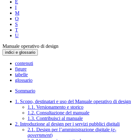
E
I
M
O
S
T
U
Manuale operativo di design
indici e glossario
contenuti
figure
tabelle
glossario
Sommario
1. Scopo, destinatari e uso del Manuale operativo di design
1.1. Versionamento e storico
1.2. Consultazione del manuale
1.3. Contribuisci al manuale
2. Introduzione al design per i servizi pubblici digitali
2.1. Design per l’amministrazione digitale (
e-
government
)