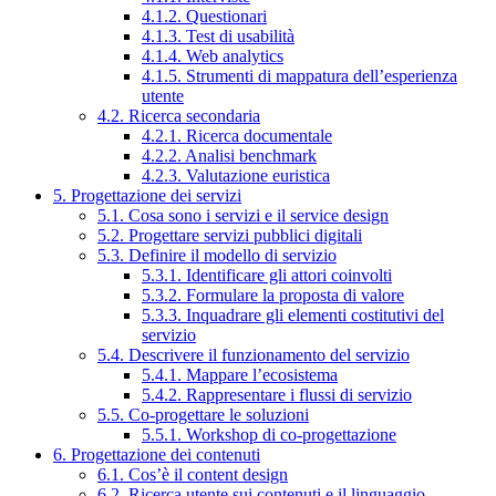
4.1.2. Questionari
4.1.3. Test di usabilità
4.1.4. Web analytics
4.1.5. Strumenti di mappatura dell’esperienza
utente
4.2. Ricerca secondaria
4.2.1. Ricerca documentale
4.2.2. Analisi benchmark
4.2.3. Valutazione euristica
5. Progettazione dei servizi
5.1. Cosa sono i servizi e il service design
5.2. Progettare servizi pubblici digitali
5.3. Definire il modello di servizio
5.3.1. Identificare gli attori coinvolti
5.3.2. Formulare la proposta di valore
5.3.3. Inquadrare gli elementi costitutivi del
servizio
5.4. Descrivere il funzionamento del servizio
5.4.1. Mappare l’ecosistema
5.4.2. Rappresentare i flussi di servizio
5.5. Co-progettare le soluzioni
5.5.1. Workshop di co-progettazione
6. Progettazione dei contenuti
6.1. Cos’è il content design
6.2. Ricerca utente sui contenuti e il linguaggio