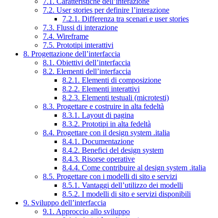
7.1. Caratteristiche dell’interazione
7.2. User stories per definire l’interazione
7.2.1. Differenza tra scenari e user stories
7.3. Flussi di interazione
7.4. Wireframe
7.5. Prototipi interattivi
8. Progettazione dell’interfaccia
8.1. Obiettivi dell’interfaccia
8.2. Elementi dell’interfaccia
8.2.1. Elementi di composizione
8.2.2. Elementi interattivi
8.2.3. Elementi testuali (microtesti)
8.3. Progettare e costruire in alta fedeltà
8.3.1. Layout di pagina
8.3.2. Prototipi in alta fedeltà
8.4. Progettare con il design system .italia
8.4.1. Documentazione
8.4.2. Benefici del design system
8.4.3. Risorse operative
8.4.4. Come contribuire al design system .italia
8.5. Progettare con i modelli di sito e servizi
8.5.1. Vantaggi dell’utilizzo dei modelli
8.5.2. I modelli di sito e servizi disponibili
9. Sviluppo dell’interfaccia
9.1. Approccio allo sviluppo