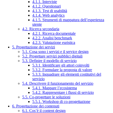
4.1.1. Interviste
4.1.2. Questionari
4.1.3. Test di usabilità
4.1.4. Web analytics
4.1.5. Strumenti di mappatura dell’esperienza
utente
4.2. Ricerca secondaria
4.2.1. Ricerca documentale
4.2.2. Analisi benchmark
4.2.3. Valutazione euristica
5. Progettazione dei servizi
5.1. Cosa sono i servizi e il service design
5.2. Progettare servizi pubblici digitali
5.3. Definire il modello di servizio
5.3.1. Identificare gli attori coinvolti
5.3.2. Formulare la proposta di valore
5.3.3. Inquadrare gli elementi costitutivi del
servizio
5.4. Descrivere il funzionamento del servizio
5.4.1. Mappare l’ecosistema
5.4.2. Rappresentare i flussi di servizio
5.5. Co-progettare le soluzioni
5.5.1. Workshop di co-progettazione
6. Progettazione dei contenuti
6.1. Cos’è il content design