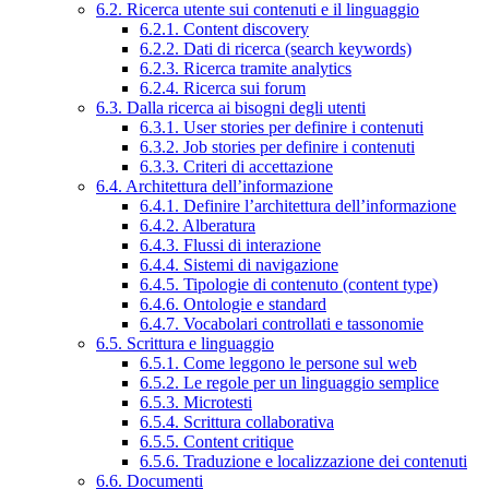
6.2. Ricerca utente sui contenuti e il linguaggio
6.2.1. Content discovery
6.2.2. Dati di ricerca (search keywords)
6.2.3. Ricerca tramite analytics
6.2.4. Ricerca sui forum
6.3. Dalla ricerca ai bisogni degli utenti
6.3.1. User stories per definire i contenuti
6.3.2. Job stories per definire i contenuti
6.3.3. Criteri di accettazione
6.4. Architettura dell’informazione
6.4.1. Definire l’architettura dell’informazione
6.4.2. Alberatura
6.4.3. Flussi di interazione
6.4.4. Sistemi di navigazione
6.4.5. Tipologie di contenuto (content type)
6.4.6. Ontologie e standard
6.4.7. Vocabolari controllati e tassonomie
6.5. Scrittura e linguaggio
6.5.1. Come leggono le persone sul web
6.5.2. Le regole per un linguaggio semplice
6.5.3. Microtesti
6.5.4. Scrittura collaborativa
6.5.5. Content critique
6.5.6. Traduzione e localizzazione dei contenuti
6.6. Documenti