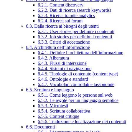
6.2.1. Content discovery
6.2.2. Dati di ricerca (search keywords)
6.2.3. Ricerca tramite analytics
6.2.4. Ricerca sui forum
6.3. Dalla ricerca ai bisogni degli utenti
6.3.1. User stories per definire i contenuti
6.3.2. Job stories per definire i contenuti
6.3.3. Criteri di accettazione
6.4. Architettura dell’informazione
6.4.1. Definire l’architettura dell’informazione
6.4.2. Alberatura
6.4.3. Flussi di interazione
6.4.4. Sistemi di navigazione
6.4.5. Tipologie di contenuto (content type)
6.4.6. Ontologie e standard
6.4.7. Vocabolari controllati e tassonomie
6.5. Scrittura e linguaggio
6.5.1. Come leggono le persone sul web
6.5.2. Le regole per un linguaggio semplice
6.5.3. Microtesti
6.5.4. Scrittura collaborativa
6.5.5. Content critique
6.5.6. Traduzione e localizzazione dei contenuti
6.6. Documenti