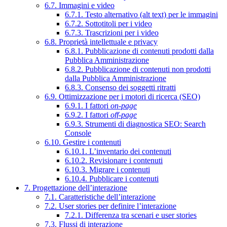
6.7. Immagini e video
6.7.1. Testo alternativo (alt text) per le immagini
6.7.2. Sottotitoli per i video
6.7.3. Trascrizioni per i video
6.8. Proprietà intellettuale e privacy
6.8.1. Pubblicazione di contenuti prodotti dalla
Pubblica Amministrazione
6.8.2. Pubblicazione di contenuti non prodotti
dalla Pubblica Amministrazione
6.8.3. Consenso dei soggetti ritratti
6.9. Ottimizzazione per i motori di ricerca (SEO)
6.9.1. I fattori
on-page
6.9.2. I fattori
off-page
6.9.3. Strumenti di diagnostica SEO: Search
Console
6.10. Gestire i contenuti
6.10.1. L’inventario dei contenuti
6.10.2. Revisionare i contenuti
6.10.3. Migrare i contenuti
6.10.4. Pubblicare i contenuti
7. Progettazione dell’interazione
7.1. Caratteristiche dell’interazione
7.2. User stories per definire l’interazione
7.2.1. Differenza tra scenari e user stories
7.3. Flussi di interazione