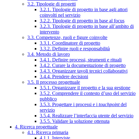
3.2. Tipologie di progetti
3.2.1. Tipologie di progetto in base agli attori
coinvolti nel servizio
3.2.2. Tipologie di progetto in base al focus
3.2.3. Tipologie di progetto in base all’ambito di
intervento
3.3. Competenze, ruoli e figure coinvolte
3.3.1. Coordinatore di progetto
3.3.2. Definire ruoli e responsabilità
3.4. Metodo di lavoro
3.4.1. Definire processi, strumenti e rituali
3.4.2. Curare la documentazione di progetto
3.4.3. Organizzare tavoli tecnici collaborativi
3.4.4. Prendere decisioni
3.5. Il processo progettuale
3.5.1. Organizzare il progetto e la sua gestione
3.5.2. Comprendere il contesto d’uso del servizio
pubblico
3.5.3. Progettare i processi e i
touchpoint
del
servizio
3.5.4. Realizzare l’interfaccia utente del servizio
3.5.5. Validare la soluzione ottenuta
4. Ricerca progettuale
4.1. Ricerca primaria
4.1.1. Interviste