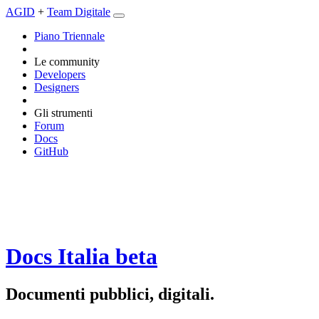
AGID
+
Team Digitale
Piano Triennale
Le community
Developers
Designers
Gli strumenti
Forum
Docs
GitHub
Docs Italia
beta
Documenti pubblici, digitali.