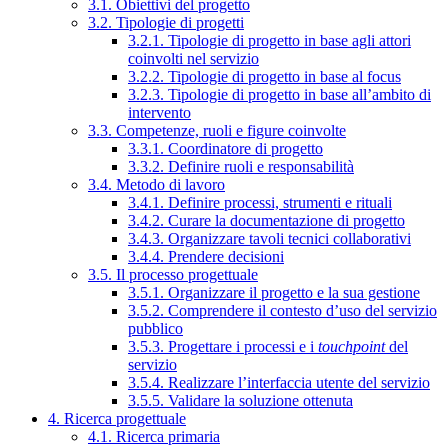
3.1. Obiettivi del progetto
3.2. Tipologie di progetti
3.2.1. Tipologie di progetto in base agli attori
coinvolti nel servizio
3.2.2. Tipologie di progetto in base al focus
3.2.3. Tipologie di progetto in base all’ambito di
intervento
3.3. Competenze, ruoli e figure coinvolte
3.3.1. Coordinatore di progetto
3.3.2. Definire ruoli e responsabilità
3.4. Metodo di lavoro
3.4.1. Definire processi, strumenti e rituali
3.4.2. Curare la documentazione di progetto
3.4.3. Organizzare tavoli tecnici collaborativi
3.4.4. Prendere decisioni
3.5. Il processo progettuale
3.5.1. Organizzare il progetto e la sua gestione
3.5.2. Comprendere il contesto d’uso del servizio
pubblico
3.5.3. Progettare i processi e i
touchpoint
del
servizio
3.5.4. Realizzare l’interfaccia utente del servizio
3.5.5. Validare la soluzione ottenuta
4. Ricerca progettuale
4.1. Ricerca primaria