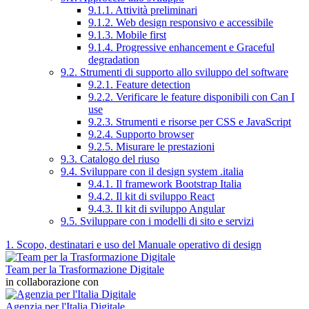
9.1.1. Attività preliminari
9.1.2. Web design responsivo e accessibile
9.1.3. Mobile first
9.1.4. Progressive enhancement e Graceful
degradation
9.2. Strumenti di supporto allo sviluppo del software
9.2.1. Feature detection
9.2.2. Verificare le feature disponibili con Can I
use
9.2.3. Strumenti e risorse per CSS e JavaScript
9.2.4. Supporto browser
9.2.5. Misurare le prestazioni
9.3. Catalogo del riuso
9.4. Sviluppare con il design system .italia
9.4.1. Il framework Bootstrap Italia
9.4.2. Il kit di sviluppo React
9.4.3. Il kit di sviluppo Angular
9.5. Sviluppare con i modelli di sito e servizi
1. Scopo, destinatari e uso del Manuale operativo di design
Team per la Trasformazione Digitale
in collaborazione con
Agenzia per l'Italia Digitale