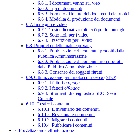
6.6.1. I documenti vanno sul web
6.6.2. Tipi di documenti
6.6.3. Formato di lettura dei documenti elettronici
6.6.4. Modalità di produzione dei documenti
6.7. Immagini e video
6.7.1. Testo alternativo (alt text) per le immagini
6.7.2. Sottotitoli per i video
6.7.3. Trascrizioni per i video
6.8. Proprietà intellettuale e privacy
6.8.1. Pubblicazione di contenuti prodotti dalla
Pubblica Amministrazione
6.8.2. Pubblicazione di contenuti non prodotti
dalla Pubblica Amministrazione
6.8.3. Consenso dei soggetti ritratti
6.9. Ottimizzazione per i motori di ricerca (SEO)
6.9.1. I fattori
on-page
6.9.2. I fattori
off-page
6.9.3. Strumenti di diagnostica SEO: Search
Console
6.10. Gestire i contenuti
6.10.1. L’inventario dei contenuti
6.10.2. Revisionare i contenuti
6.10.3. Migrare i contenuti
6.10.4. Pubblicare i contenuti
7. Progettazione dell’interazione