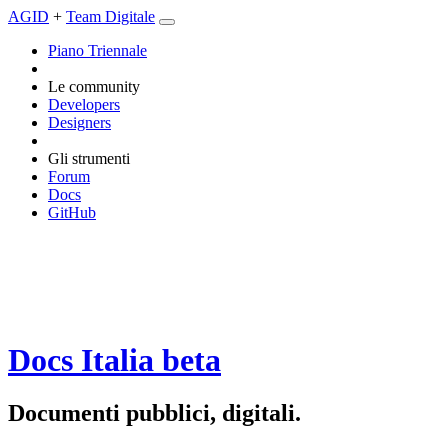
AGID
+
Team Digitale
Piano Triennale
Le community
Developers
Designers
Gli strumenti
Forum
Docs
GitHub
Docs Italia
beta
Documenti pubblici, digitali.