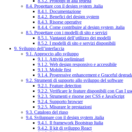
8.3.2. Prototipi in alta fedeltà
8.4. Progettare con il design system .italia
8.4.1. Documentazione
8.4.2. Benefici del design system
8.4.3. Risorse operative
8.4.4. Come contribuire al design system .italia
8.5. Progettare con i modelli di sito e servizi
8.5.1. Vantaggi dell’utilizzo dei modelli
8.5.2. I modelli di sito e servizi disponibili
9. Sviluppo dell’interfaccia
9.1. Approccio allo sviluppo
9.1.1. Attività preliminari
9.1.2. Web design responsivo e accessibile
9.1.3. Mobile first
9.1.4. Progressive enhancement e Graceful degrad
9.2. Strumenti di supporto allo sviluppo del software
9.2.1. Feature detection
9.2.2. Verificare le feature disponibili con Can I us
9.2.3. Strumenti e risorse per CSS e JavaScript
9.2.4. Supporto browser
9.2.5. Misurare le prestazioni
9.3. Catalogo del riuso
9.4. Sviluppare con il design system .italia
9.4.1. Il framework Bootstrap Italia
9.4.2. Il kit di sviluppo React