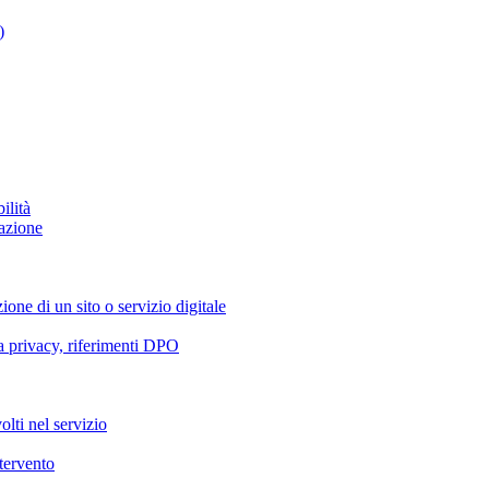
)
ilità
azione
ione di un sito o servizio digitale
va privacy, riferimenti DPO
olti nel servizio
ntervento