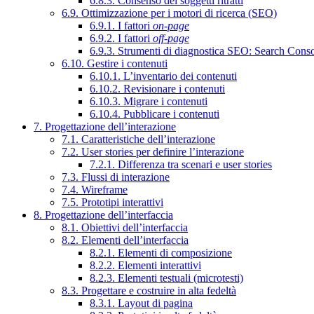
6.8.3. Consenso dei soggetti ritratti
6.9. Ottimizzazione per i motori di ricerca (SEO)
6.9.1. I fattori
on-page
6.9.2. I fattori
off-page
6.9.3. Strumenti di diagnostica SEO: Search Cons
6.10. Gestire i contenuti
6.10.1. L’inventario dei contenuti
6.10.2. Revisionare i contenuti
6.10.3. Migrare i contenuti
6.10.4. Pubblicare i contenuti
7. Progettazione dell’interazione
7.1. Caratteristiche dell’interazione
7.2. User stories per definire l’interazione
7.2.1. Differenza tra scenari e user stories
7.3. Flussi di interazione
7.4. Wireframe
7.5. Prototipi interattivi
8. Progettazione dell’interfaccia
8.1. Obiettivi dell’interfaccia
8.2. Elementi dell’interfaccia
8.2.1. Elementi di composizione
8.2.2. Elementi interattivi
8.2.3. Elementi testuali (microtesti)
8.3. Progettare e costruire in alta fedeltà
8.3.1. Layout di pagina