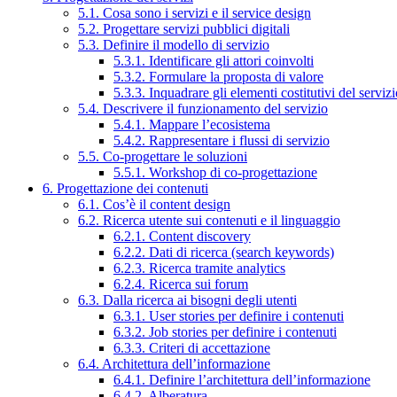
5.1. Cosa sono i servizi e il service design
5.2. Progettare servizi pubblici digitali
5.3. Definire il modello di servizio
5.3.1. Identificare gli attori coinvolti
5.3.2. Formulare la proposta di valore
5.3.3. Inquadrare gli elementi costitutivi del serviz
5.4. Descrivere il funzionamento del servizio
5.4.1. Mappare l’ecosistema
5.4.2. Rappresentare i flussi di servizio
5.5. Co-progettare le soluzioni
5.5.1. Workshop di co-progettazione
6. Progettazione dei contenuti
6.1. Cos’è il content design
6.2. Ricerca utente sui contenuti e il linguaggio
6.2.1. Content discovery
6.2.2. Dati di ricerca (search keywords)
6.2.3. Ricerca tramite analytics
6.2.4. Ricerca sui forum
6.3. Dalla ricerca ai bisogni degli utenti
6.3.1. User stories per definire i contenuti
6.3.2. Job stories per definire i contenuti
6.3.3. Criteri di accettazione
6.4. Architettura dell’informazione
6.4.1. Definire l’architettura dell’informazione
6.4.2. Alberatura