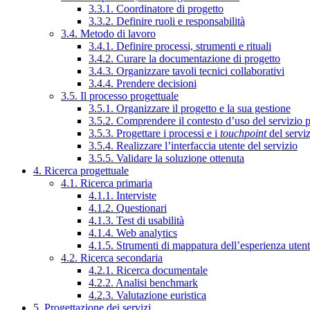
3.3.1. Coordinatore di progetto
3.3.2. Definire ruoli e responsabilità
3.4. Metodo di lavoro
3.4.1. Definire processi, strumenti e rituali
3.4.2. Curare la documentazione di progetto
3.4.3. Organizzare tavoli tecnici collaborativi
3.4.4. Prendere decisioni
3.5. Il processo progettuale
3.5.1. Organizzare il progetto e la sua gestione
3.5.2. Comprendere il contesto d’uso del servizio 
3.5.3. Progettare i processi e i
touchpoint
del servi
3.5.4. Realizzare l’interfaccia utente del servizio
3.5.5. Validare la soluzione ottenuta
4. Ricerca progettuale
4.1. Ricerca primaria
4.1.1. Interviste
4.1.2. Questionari
4.1.3. Test di usabilità
4.1.4. Web analytics
4.1.5. Strumenti di mappatura dell’esperienza uten
4.2. Ricerca secondaria
4.2.1. Ricerca documentale
4.2.2. Analisi benchmark
4.2.3. Valutazione euristica
5. Progettazione dei servizi