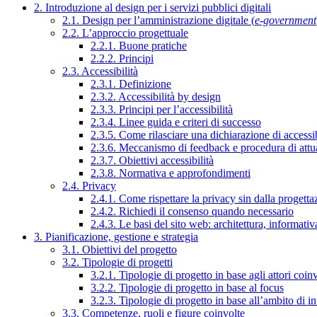
2. Introduzione al design per i servizi pubblici digitali
2.1. Design per l’amministrazione digitale (
e-government
2.2. L’approccio progettuale
2.2.1. Buone pratiche
2.2.2. Principi
2.3. Accessibilità
2.3.1. Definizione
2.3.2. Accessibilità by design
2.3.3. Principi per l’accessibilità
2.3.4. Linee guida e criteri di successo
2.3.5. Come rilasciare una dichiarazione di accessib
2.3.6. Meccanismo di feedback e procedura di attu
2.3.7. Obiettivi accessibilità
2.3.8. Normativa e approfondimenti
2.4. Privacy
2.4.1. Come rispettare la privacy sin dalla progettaz
2.4.2. Richiedi il consenso quando necessario
2.4.3. Le basi del sito web: architettura, informati
3. Pianificazione, gestione e strategia
3.1. Obiettivi del progetto
3.2. Tipologie di progetti
3.2.1. Tipologie di progetto in base agli attori coinv
3.2.2. Tipologie di progetto in base al focus
3.2.3. Tipologie di progetto in base all’ambito di i
3.3. Competenze, ruoli e figure coinvolte