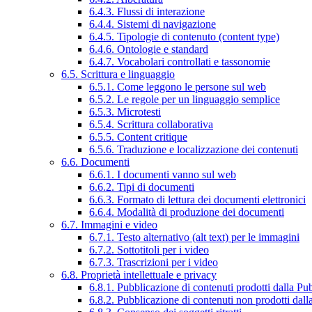
6.4.3. Flussi di interazione
6.4.4. Sistemi di navigazione
6.4.5. Tipologie di contenuto (content type)
6.4.6. Ontologie e standard
6.4.7. Vocabolari controllati e tassonomie
6.5. Scrittura e linguaggio
6.5.1. Come leggono le persone sul web
6.5.2. Le regole per un linguaggio semplice
6.5.3. Microtesti
6.5.4. Scrittura collaborativa
6.5.5. Content critique
6.5.6. Traduzione e localizzazione dei contenuti
6.6. Documenti
6.6.1. I documenti vanno sul web
6.6.2. Tipi di documenti
6.6.3. Formato di lettura dei documenti elettronici
6.6.4. Modalità di produzione dei documenti
6.7. Immagini e video
6.7.1. Testo alternativo (alt text) per le immagini
6.7.2. Sottotitoli per i video
6.7.3. Trascrizioni per i video
6.8. Proprietà intellettuale e privacy
6.8.1. Pubblicazione di contenuti prodotti dalla P
6.8.2. Pubblicazione di contenuti non prodotti dal