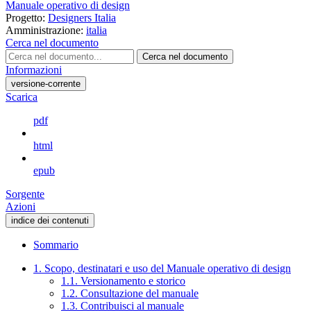
Manuale operativo di design
Progetto:
Designers Italia
Amministrazione:
italia
Cerca nel documento
Cerca nel documento
Informazioni
versione-corrente
Scarica
pdf
html
epub
Sorgente
Azioni
indice dei contenuti
Sommario
1. Scopo, destinatari e uso del Manuale operativo di design
1.1. Versionamento e storico
1.2. Consultazione del manuale
1.3. Contribuisci al manuale