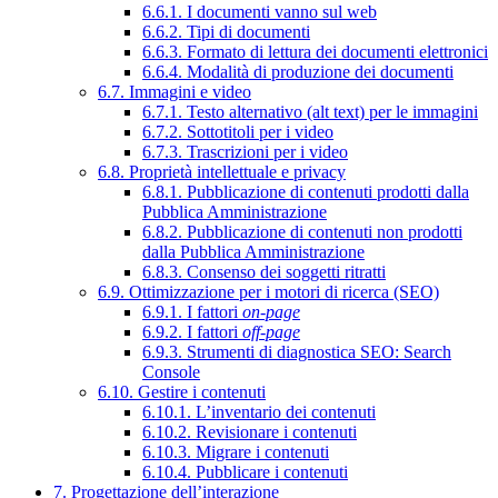
6.6.1. I documenti vanno sul web
6.6.2. Tipi di documenti
6.6.3. Formato di lettura dei documenti elettronici
6.6.4. Modalità di produzione dei documenti
6.7. Immagini e video
6.7.1. Testo alternativo (alt text) per le immagini
6.7.2. Sottotitoli per i video
6.7.3. Trascrizioni per i video
6.8. Proprietà intellettuale e privacy
6.8.1. Pubblicazione di contenuti prodotti dalla
Pubblica Amministrazione
6.8.2. Pubblicazione di contenuti non prodotti
dalla Pubblica Amministrazione
6.8.3. Consenso dei soggetti ritratti
6.9. Ottimizzazione per i motori di ricerca (SEO)
6.9.1. I fattori
on-page
6.9.2. I fattori
off-page
6.9.3. Strumenti di diagnostica SEO: Search
Console
6.10. Gestire i contenuti
6.10.1. L’inventario dei contenuti
6.10.2. Revisionare i contenuti
6.10.3. Migrare i contenuti
6.10.4. Pubblicare i contenuti
7. Progettazione dell’interazione