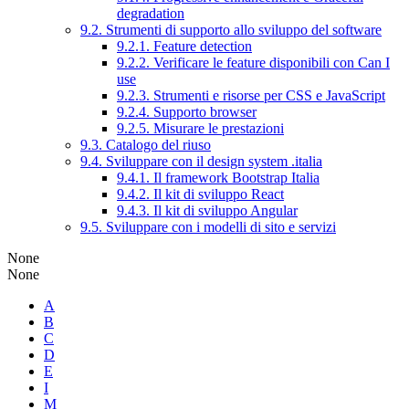
degradation
9.2. Strumenti di supporto allo sviluppo del software
9.2.1. Feature detection
9.2.2. Verificare le feature disponibili con Can I
use
9.2.3. Strumenti e risorse per CSS e JavaScript
9.2.4. Supporto browser
9.2.5. Misurare le prestazioni
9.3. Catalogo del riuso
9.4. Sviluppare con il design system .italia
9.4.1. Il framework Bootstrap Italia
9.4.2. Il kit di sviluppo React
9.4.3. Il kit di sviluppo Angular
9.5. Sviluppare con i modelli di sito e servizi
None
None
A
B
C
D
E
I
M