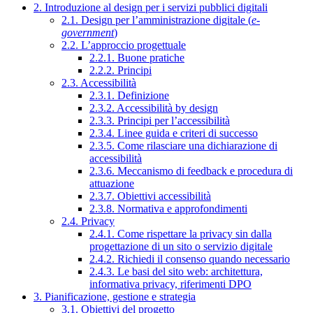
2. Introduzione al design per i servizi pubblici digitali
2.1. Design per l’amministrazione digitale (
e-
government
)
2.2. L’approccio progettuale
2.2.1. Buone pratiche
2.2.2. Principi
2.3. Accessibilità
2.3.1. Definizione
2.3.2. Accessibilità by design
2.3.3. Principi per l’accessibilità
2.3.4. Linee guida e criteri di successo
2.3.5. Come rilasciare una dichiarazione di
accessibilità
2.3.6. Meccanismo di feedback e procedura di
attuazione
2.3.7. Obiettivi accessibilità
2.3.8. Normativa e approfondimenti
2.4. Privacy
2.4.1. Come rispettare la privacy sin dalla
progettazione di un sito o servizio digitale
2.4.2. Richiedi il consenso quando necessario
2.4.3. Le basi del sito web: architettura,
informativa privacy, riferimenti DPO
3. Pianificazione, gestione e strategia
3.1. Obiettivi del progetto