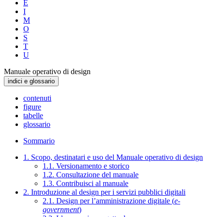
E
I
M
O
S
T
U
Manuale operativo di design
indici e glossario
contenuti
figure
tabelle
glossario
Sommario
1. Scopo, destinatari e uso del Manuale operativo di design
1.1. Versionamento e storico
1.2. Consultazione del manuale
1.3. Contribuisci al manuale
2. Introduzione al design per i servizi pubblici digitali
2.1. Design per l’amministrazione digitale (
e-
government
)