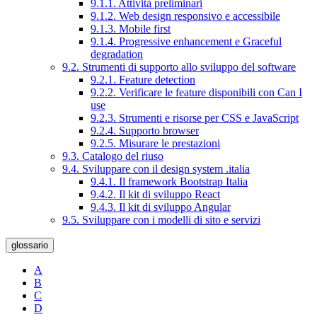
9.1.1. Attività preliminari
9.1.2. Web design responsivo e accessibile
9.1.3. Mobile first
9.1.4. Progressive enhancement e Graceful
degradation
9.2. Strumenti di supporto allo sviluppo del software
9.2.1. Feature detection
9.2.2. Verificare le feature disponibili con Can I
use
9.2.3. Strumenti e risorse per CSS e JavaScript
9.2.4. Supporto browser
9.2.5. Misurare le prestazioni
9.3. Catalogo del riuso
9.4. Sviluppare con il design system .italia
9.4.1. Il framework Bootstrap Italia
9.4.2. Il kit di sviluppo React
9.4.3. Il kit di sviluppo Angular
9.5. Sviluppare con i modelli di sito e servizi
glossario
A
B
C
D