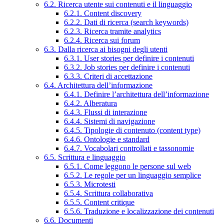
6.2. Ricerca utente sui contenuti e il linguaggio
6.2.1. Content discovery
6.2.2. Dati di ricerca (search keywords)
6.2.3. Ricerca tramite analytics
6.2.4. Ricerca sui forum
6.3. Dalla ricerca ai bisogni degli utenti
6.3.1. User stories per definire i contenuti
6.3.2. Job stories per definire i contenuti
6.3.3. Criteri di accettazione
6.4. Architettura dell’informazione
6.4.1. Definire l’architettura dell’informazione
6.4.2. Alberatura
6.4.3. Flussi di interazione
6.4.4. Sistemi di navigazione
6.4.5. Tipologie di contenuto (content type)
6.4.6. Ontologie e standard
6.4.7. Vocabolari controllati e tassonomie
6.5. Scrittura e linguaggio
6.5.1. Come leggono le persone sul web
6.5.2. Le regole per un linguaggio semplice
6.5.3. Microtesti
6.5.4. Scrittura collaborativa
6.5.5. Content critique
6.5.6. Traduzione e localizzazione dei contenuti
6.6. Documenti