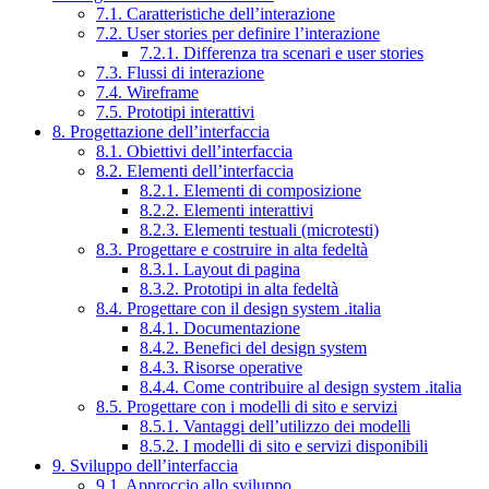
7.1. Caratteristiche dell’interazione
7.2. User stories per definire l’interazione
7.2.1. Differenza tra scenari e user stories
7.3. Flussi di interazione
7.4. Wireframe
7.5. Prototipi interattivi
8. Progettazione dell’interfaccia
8.1. Obiettivi dell’interfaccia
8.2. Elementi dell’interfaccia
8.2.1. Elementi di composizione
8.2.2. Elementi interattivi
8.2.3. Elementi testuali (microtesti)
8.3. Progettare e costruire in alta fedeltà
8.3.1. Layout di pagina
8.3.2. Prototipi in alta fedeltà
8.4. Progettare con il design system .italia
8.4.1. Documentazione
8.4.2. Benefici del design system
8.4.3. Risorse operative
8.4.4. Come contribuire al design system .italia
8.5. Progettare con i modelli di sito e servizi
8.5.1. Vantaggi dell’utilizzo dei modelli
8.5.2. I modelli di sito e servizi disponibili
9. Sviluppo dell’interfaccia
9.1. Approccio allo sviluppo