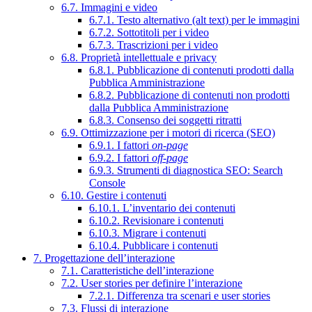
6.7. Immagini e video
6.7.1. Testo alternativo (alt text) per le immagini
6.7.2. Sottotitoli per i video
6.7.3. Trascrizioni per i video
6.8. Proprietà intellettuale e privacy
6.8.1. Pubblicazione di contenuti prodotti dalla
Pubblica Amministrazione
6.8.2. Pubblicazione di contenuti non prodotti
dalla Pubblica Amministrazione
6.8.3. Consenso dei soggetti ritratti
6.9. Ottimizzazione per i motori di ricerca (SEO)
6.9.1. I fattori
on-page
6.9.2. I fattori
off-page
6.9.3. Strumenti di diagnostica SEO: Search
Console
6.10. Gestire i contenuti
6.10.1. L’inventario dei contenuti
6.10.2. Revisionare i contenuti
6.10.3. Migrare i contenuti
6.10.4. Pubblicare i contenuti
7. Progettazione dell’interazione
7.1. Caratteristiche dell’interazione
7.2. User stories per definire l’interazione
7.2.1. Differenza tra scenari e user stories
7.3. Flussi di interazione