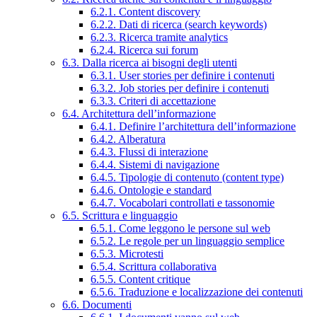
6.2.1. Content discovery
6.2.2. Dati di ricerca (search keywords)
6.2.3. Ricerca tramite analytics
6.2.4. Ricerca sui forum
6.3. Dalla ricerca ai bisogni degli utenti
6.3.1. User stories per definire i contenuti
6.3.2. Job stories per definire i contenuti
6.3.3. Criteri di accettazione
6.4. Architettura dell’informazione
6.4.1. Definire l’architettura dell’informazione
6.4.2. Alberatura
6.4.3. Flussi di interazione
6.4.4. Sistemi di navigazione
6.4.5. Tipologie di contenuto (content type)
6.4.6. Ontologie e standard
6.4.7. Vocabolari controllati e tassonomie
6.5. Scrittura e linguaggio
6.5.1. Come leggono le persone sul web
6.5.2. Le regole per un linguaggio semplice
6.5.3. Microtesti
6.5.4. Scrittura collaborativa
6.5.5. Content critique
6.5.6. Traduzione e localizzazione dei contenuti
6.6. Documenti