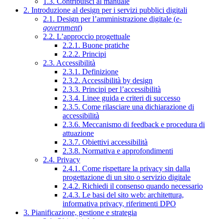
1.3. Contribuisci al manuale
2. Introduzione al design per i servizi pubblici digitali
2.1. Design per l’amministrazione digitale (
e-
government
)
2.2. L’approccio progettuale
2.2.1. Buone pratiche
2.2.2. Principi
2.3. Accessibilità
2.3.1. Definizione
2.3.2. Accessibilità by design
2.3.3. Principi per l’accessibilità
2.3.4. Linee guida e criteri di successo
2.3.5. Come rilasciare una dichiarazione di
accessibilità
2.3.6. Meccanismo di feedback e procedura di
attuazione
2.3.7. Obiettivi accessibilità
2.3.8. Normativa e approfondimenti
2.4. Privacy
2.4.1. Come rispettare la privacy sin dalla
progettazione di un sito o servizio digitale
2.4.2. Richiedi il consenso quando necessario
2.4.3. Le basi del sito web: architettura,
informativa privacy, riferimenti DPO
3. Pianificazione, gestione e strategia