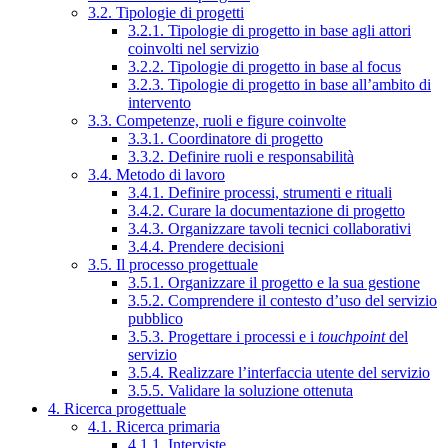
3.2. Tipologie di progetti
3.2.1. Tipologie di progetto in base agli attori
coinvolti nel servizio
3.2.2. Tipologie di progetto in base al focus
3.2.3. Tipologie di progetto in base all’ambito di
intervento
3.3. Competenze, ruoli e figure coinvolte
3.3.1. Coordinatore di progetto
3.3.2. Definire ruoli e responsabilità
3.4. Metodo di lavoro
3.4.1. Definire processi, strumenti e rituali
3.4.2. Curare la documentazione di progetto
3.4.3. Organizzare tavoli tecnici collaborativi
3.4.4. Prendere decisioni
3.5. Il processo progettuale
3.5.1. Organizzare il progetto e la sua gestione
3.5.2. Comprendere il contesto d’uso del servizio
pubblico
3.5.3. Progettare i processi e i
touchpoint
del
servizio
3.5.4. Realizzare l’interfaccia utente del servizio
3.5.5. Validare la soluzione ottenuta
4. Ricerca progettuale
4.1. Ricerca primaria
4.1.1. Interviste