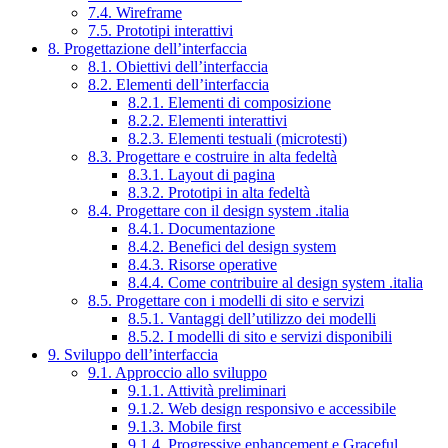
7.4. Wireframe
7.5. Prototipi interattivi
8. Progettazione dell’interfaccia
8.1. Obiettivi dell’interfaccia
8.2. Elementi dell’interfaccia
8.2.1. Elementi di composizione
8.2.2. Elementi interattivi
8.2.3. Elementi testuali (microtesti)
8.3. Progettare e costruire in alta fedeltà
8.3.1. Layout di pagina
8.3.2. Prototipi in alta fedeltà
8.4. Progettare con il design system .italia
8.4.1. Documentazione
8.4.2. Benefici del design system
8.4.3. Risorse operative
8.4.4. Come contribuire al design system .italia
8.5. Progettare con i modelli di sito e servizi
8.5.1. Vantaggi dell’utilizzo dei modelli
8.5.2. I modelli di sito e servizi disponibili
9. Sviluppo dell’interfaccia
9.1. Approccio allo sviluppo
9.1.1. Attività preliminari
9.1.2. Web design responsivo e accessibile
9.1.3. Mobile first
9.1.4. Progressive enhancement e Graceful