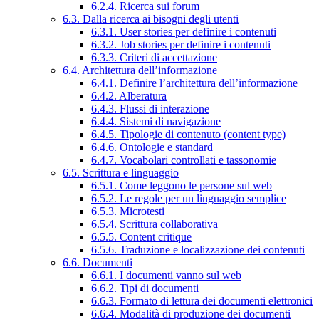
6.2.4. Ricerca sui forum
6.3. Dalla ricerca ai bisogni degli utenti
6.3.1. User stories per definire i contenuti
6.3.2. Job stories per definire i contenuti
6.3.3. Criteri di accettazione
6.4. Architettura dell’informazione
6.4.1. Definire l’architettura dell’informazione
6.4.2. Alberatura
6.4.3. Flussi di interazione
6.4.4. Sistemi di navigazione
6.4.5. Tipologie di contenuto (content type)
6.4.6. Ontologie e standard
6.4.7. Vocabolari controllati e tassonomie
6.5. Scrittura e linguaggio
6.5.1. Come leggono le persone sul web
6.5.2. Le regole per un linguaggio semplice
6.5.3. Microtesti
6.5.4. Scrittura collaborativa
6.5.5. Content critique
6.5.6. Traduzione e localizzazione dei contenuti
6.6. Documenti
6.6.1. I documenti vanno sul web
6.6.2. Tipi di documenti
6.6.3. Formato di lettura dei documenti elettronici
6.6.4. Modalità di produzione dei documenti