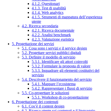
4.1.2. Questionari
4.1.3. Test di usabilità
4.1.4. Web analytics
4.1.5. Strumenti di mappatura dell’esperienza
utente
4.2. Ricerca secondaria
4.2.1. Ricerca documentale
4.2.2. Analisi benchmark
4.2.3. Valutazione euristica
5. Progettazione dei servizi
5.1. Cosa sono i servizi e il service design
5.2. Progettare servizi pubblici digitali
5.3. Definire il modello di servizio
5.3.1. Identificare gli attori coinvolti
5.3.2. Formulare la proposta di valore
5.3.3. Inquadrare gli elementi costitutivi del
servizio
5.4. Descrivere il funzionamento del servizio
5.4.1. Mappare l’ecosistema
5.4.2. Rappresentare i flussi di servizio
5.5. Co-progettare le soluzioni
5.5.1. Workshop di co-progettazione
6. Progettazione dei contenuti
6.1. Cos’è il content design
6.2. Ricerca utente sui contenuti e il linguaggio