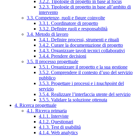
3.2.2. Tipologie di progetto in base al focus
3.2.3. Tipologie di progetto in base all’ambito di
intervento
3.3. Competenze, ruoli e figure coinvolte
3.3.1. Coordinatore di progetto
3.3.2. Definire ruoli e responsabilità
3.4. Metodo di lavoro
3.4.1. Definire processi, strumenti e rituali
3.4.2. Curare la documentazione di progetto
3.4.3. Organizzare tavoli tecnici collaborativi
3.4.4. Prendere decisioni
3.5. Il processo progettuale
3.5.1. Organizzare il progetto e la sua gestione
3.5.2. Comprendere il contesto d’uso del servizio
pubblico
3.5.3. Progettare i processi e i
touchpoint
del
servizio
3.5.4. Realizzare l’interfaccia utente del servizio
3.5.5. Validare la soluzione ottenuta
4. Ricerca progettuale
4.1. Ricerca primaria
4.1.1. Interviste
4.1.2. Questionari
4.1.3. Test di usabilità
4.1.4. Web analytics