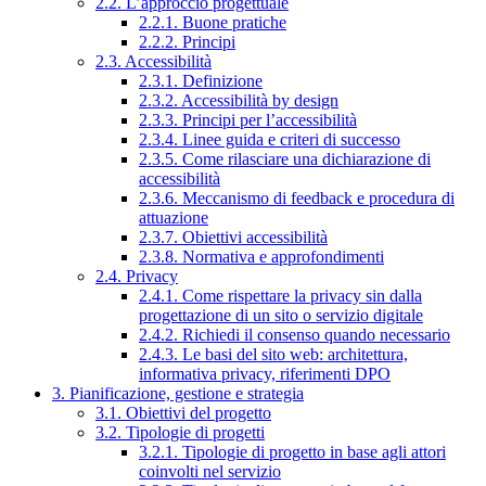
2.2. L’approccio progettuale
2.2.1. Buone pratiche
2.2.2. Principi
2.3. Accessibilità
2.3.1. Definizione
2.3.2. Accessibilità by design
2.3.3. Principi per l’accessibilità
2.3.4. Linee guida e criteri di successo
2.3.5. Come rilasciare una dichiarazione di
accessibilità
2.3.6. Meccanismo di feedback e procedura di
attuazione
2.3.7. Obiettivi accessibilità
2.3.8. Normativa e approfondimenti
2.4. Privacy
2.4.1. Come rispettare la privacy sin dalla
progettazione di un sito o servizio digitale
2.4.2. Richiedi il consenso quando necessario
2.4.3. Le basi del sito web: architettura,
informativa privacy, riferimenti DPO
3. Pianificazione, gestione e strategia
3.1. Obiettivi del progetto
3.2. Tipologie di progetti
3.2.1. Tipologie di progetto in base agli attori
coinvolti nel servizio