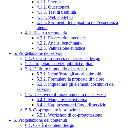
4.1.1. Interviste
4.1.2. Questionari
4.1.3. Test di usabilità
4.1.4. Web analytics
4.1.5. Strumenti di mappatura dell’esperienza
utente
4.2. Ricerca secondaria
4.2.1. Ricerca documentale
4.2.2. Analisi benchmark
4.2.3. Valutazione euristica
5. Progettazione dei servizi
5.1. Cosa sono i servizi e il service design
5.2. Progettare servizi pubblici digitali
5.3. Definire il modello di servizio
5.3.1. Identificare gli attori coinvolti
5.3.2. Formulare la proposta di valore
5.3.3. Inquadrare gli elementi costitutivi del
servizio
5.4. Descrivere il funzionamento del servizio
5.4.1. Mappare l’ecosistema
5.4.2. Rappresentare i flussi di servizio
5.5. Co-progettare le soluzioni
5.5.1. Workshop di co-progettazione
6. Progettazione dei contenuti
6.1. Cos’è il content design