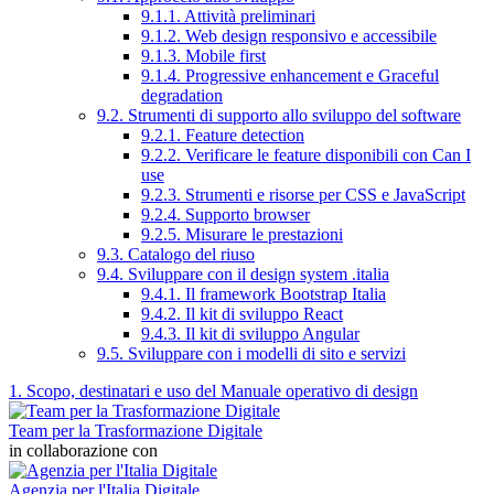
9.1.1. Attività preliminari
9.1.2. Web design responsivo e accessibile
9.1.3. Mobile first
9.1.4. Progressive enhancement e Graceful
degradation
9.2. Strumenti di supporto allo sviluppo del software
9.2.1. Feature detection
9.2.2. Verificare le feature disponibili con Can I
use
9.2.3. Strumenti e risorse per CSS e JavaScript
9.2.4. Supporto browser
9.2.5. Misurare le prestazioni
9.3. Catalogo del riuso
9.4. Sviluppare con il design system .italia
9.4.1. Il framework Bootstrap Italia
9.4.2. Il kit di sviluppo React
9.4.3. Il kit di sviluppo Angular
9.5. Sviluppare con i modelli di sito e servizi
1. Scopo, destinatari e uso del Manuale operativo di design
Team per la Trasformazione Digitale
in collaborazione con
Agenzia per l'Italia Digitale