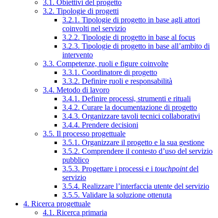
3.1. Obiettivi del progetto
3.2. Tipologie di progetti
3.2.1. Tipologie di progetto in base agli attori
coinvolti nel servizio
3.2.2. Tipologie di progetto in base al focus
3.2.3. Tipologie di progetto in base all’ambito di
intervento
3.3. Competenze, ruoli e figure coinvolte
3.3.1. Coordinatore di progetto
3.3.2. Definire ruoli e responsabilità
3.4. Metodo di lavoro
3.4.1. Definire processi, strumenti e rituali
3.4.2. Curare la documentazione di progetto
3.4.3. Organizzare tavoli tecnici collaborativi
3.4.4. Prendere decisioni
3.5. Il processo progettuale
3.5.1. Organizzare il progetto e la sua gestione
3.5.2. Comprendere il contesto d’uso del servizio
pubblico
3.5.3. Progettare i processi e i
touchpoint
del
servizio
3.5.4. Realizzare l’interfaccia utente del servizio
3.5.5. Validare la soluzione ottenuta
4. Ricerca progettuale
4.1. Ricerca primaria