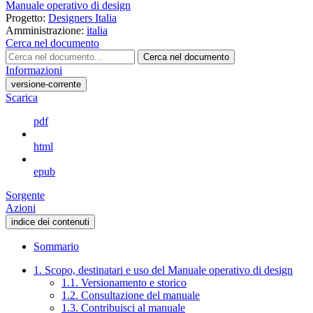
Manuale operativo di design
Progetto:
Designers Italia
Amministrazione:
italia
Cerca nel documento
Cerca nel documento
Informazioni
versione-corrente
Scarica
pdf
html
epub
Sorgente
Azioni
indice dei contenuti
Sommario
1. Scopo, destinatari e uso del Manuale operativo di design
1.1. Versionamento e storico
1.2. Consultazione del manuale
1.3. Contribuisci al manuale