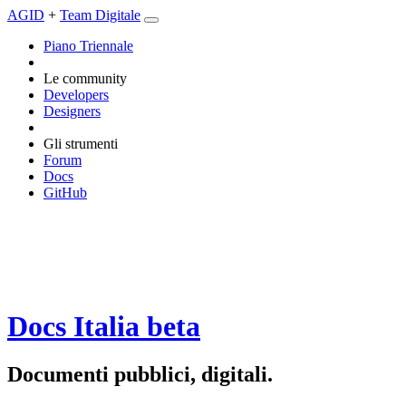
AGID
+
Team Digitale
Piano Triennale
Le community
Developers
Designers
Gli strumenti
Forum
Docs
GitHub
Docs Italia
beta
Documenti pubblici, digitali.