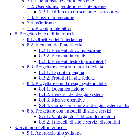
7.1. Caratteristiche dell’interazione
7.2. User stories per definire l’interazione
7.2.1. Differenza tra scenari e user stories
7.3. Flussi di interazione
7.4. Wireframe
7.5. Prototipi interattivi
8. Progettazione dell’interfaccia
8.1. Obiettivi dell’interfaccia
8.2. Elementi dell’interfaccia
8.2.1. Elementi di composizione
8.2.2. Elementi interattivi
8.2.3. Elementi testuali (microtesti)
8.3. Progettare e costruire in alta fedeltà
8.3.1. Layout di pagina
8.3.2. Prototipi in alta fedeltà
8.4. Progettare con il design system .italia
8.4.1. Documentazione
8.4.2. Benefici del design system
8.4.3. Risorse operative
8.4.4. Come contribuire al design system .italia
8.5. Progettare con i modelli di sito e servizi
8.5.1. Vantaggi dell’utilizzo dei modelli
8.5.2. I modelli di sito e servizi disponibili
9. Sviluppo dell’interfaccia
9.1. Approccio allo sviluppo