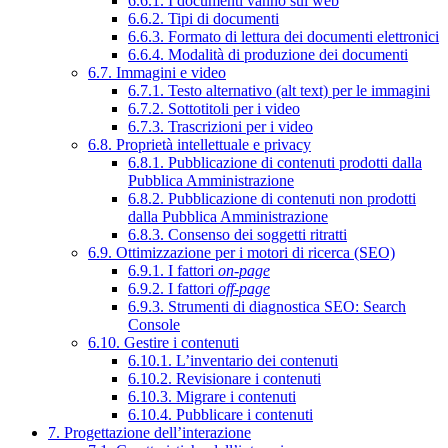
6.6.1. I documenti vanno sul web
6.6.2. Tipi di documenti
6.6.3. Formato di lettura dei documenti elettronici
6.6.4. Modalità di produzione dei documenti
6.7. Immagini e video
6.7.1. Testo alternativo (alt text) per le immagini
6.7.2. Sottotitoli per i video
6.7.3. Trascrizioni per i video
6.8. Proprietà intellettuale e privacy
6.8.1. Pubblicazione di contenuti prodotti dalla
Pubblica Amministrazione
6.8.2. Pubblicazione di contenuti non prodotti
dalla Pubblica Amministrazione
6.8.3. Consenso dei soggetti ritratti
6.9. Ottimizzazione per i motori di ricerca (SEO)
6.9.1. I fattori
on-page
6.9.2. I fattori
off-page
6.9.3. Strumenti di diagnostica SEO: Search
Console
6.10. Gestire i contenuti
6.10.1. L’inventario dei contenuti
6.10.2. Revisionare i contenuti
6.10.3. Migrare i contenuti
6.10.4. Pubblicare i contenuti
7. Progettazione dell’interazione