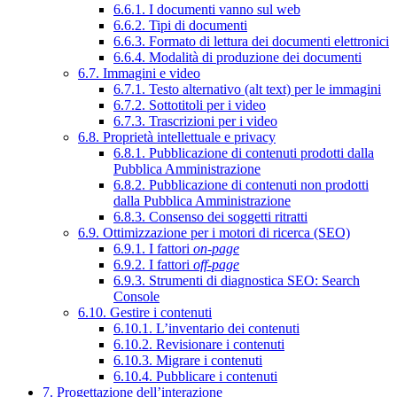
6.6.1. I documenti vanno sul web
6.6.2. Tipi di documenti
6.6.3. Formato di lettura dei documenti elettronici
6.6.4. Modalità di produzione dei documenti
6.7. Immagini e video
6.7.1. Testo alternativo (alt text) per le immagini
6.7.2. Sottotitoli per i video
6.7.3. Trascrizioni per i video
6.8. Proprietà intellettuale e privacy
6.8.1. Pubblicazione di contenuti prodotti dalla
Pubblica Amministrazione
6.8.2. Pubblicazione di contenuti non prodotti
dalla Pubblica Amministrazione
6.8.3. Consenso dei soggetti ritratti
6.9. Ottimizzazione per i motori di ricerca (SEO)
6.9.1. I fattori
on-page
6.9.2. I fattori
off-page
6.9.3. Strumenti di diagnostica SEO: Search
Console
6.10. Gestire i contenuti
6.10.1. L’inventario dei contenuti
6.10.2. Revisionare i contenuti
6.10.3. Migrare i contenuti
6.10.4. Pubblicare i contenuti
7. Progettazione dell’interazione