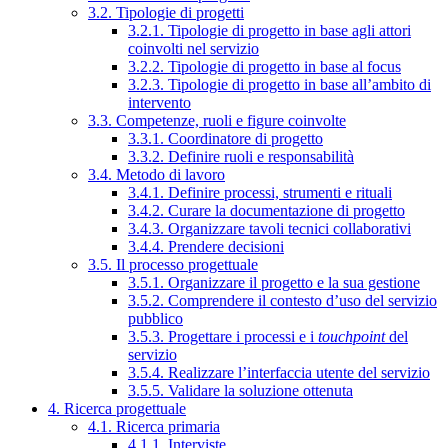
3.2. Tipologie di progetti
3.2.1. Tipologie di progetto in base agli attori
coinvolti nel servizio
3.2.2. Tipologie di progetto in base al focus
3.2.3. Tipologie di progetto in base all’ambito di
intervento
3.3. Competenze, ruoli e figure coinvolte
3.3.1. Coordinatore di progetto
3.3.2. Definire ruoli e responsabilità
3.4. Metodo di lavoro
3.4.1. Definire processi, strumenti e rituali
3.4.2. Curare la documentazione di progetto
3.4.3. Organizzare tavoli tecnici collaborativi
3.4.4. Prendere decisioni
3.5. Il processo progettuale
3.5.1. Organizzare il progetto e la sua gestione
3.5.2. Comprendere il contesto d’uso del servizio
pubblico
3.5.3. Progettare i processi e i
touchpoint
del
servizio
3.5.4. Realizzare l’interfaccia utente del servizio
3.5.5. Validare la soluzione ottenuta
4. Ricerca progettuale
4.1. Ricerca primaria
4.1.1. Interviste