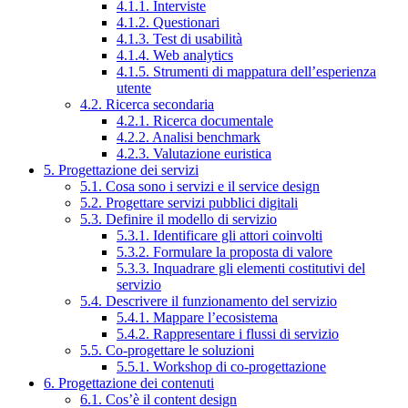
4.1.1. Interviste
4.1.2. Questionari
4.1.3. Test di usabilità
4.1.4. Web analytics
4.1.5. Strumenti di mappatura dell’esperienza
utente
4.2. Ricerca secondaria
4.2.1. Ricerca documentale
4.2.2. Analisi benchmark
4.2.3. Valutazione euristica
5. Progettazione dei servizi
5.1. Cosa sono i servizi e il service design
5.2. Progettare servizi pubblici digitali
5.3. Definire il modello di servizio
5.3.1. Identificare gli attori coinvolti
5.3.2. Formulare la proposta di valore
5.3.3. Inquadrare gli elementi costitutivi del
servizio
5.4. Descrivere il funzionamento del servizio
5.4.1. Mappare l’ecosistema
5.4.2. Rappresentare i flussi di servizio
5.5. Co-progettare le soluzioni
5.5.1. Workshop di co-progettazione
6. Progettazione dei contenuti
6.1. Cos’è il content design