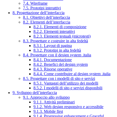
7.4. Wireframe
7.5. Prototipi interattivi
8. Progettazione dell’interfaccia
8.1. Obiettivi dell’interfaccia
8.2. Elementi dell’interfaccia
8.2.1. Elementi di composizione
8.2.2. Elementi interattivi
8.2.3. Elementi testuali (microtesti)
8.3. Progettare e costruire in alta fedeltà
8.3.1. Layout di pagina
8.3.2. Prototipi in alta fedeltà
8.4. Progettare con il design system .italia
8.4.1. Documentazione
8.4.2. Benefici del design system
8.4.3. Risorse operative
8.4.4. Come contribuire al design system .italia
8.5. Progettare con i modelli di sito e servizi
8.5.1. Vantaggi dell’utilizzo dei modelli
8.5.2. I modelli di sito e servizi disponibili
9. Sviluppo dell’interfaccia
9.1. Approccio allo sviluppo
9.1.1. Attività preliminari
9.1.2. Web design responsivo e accessibile
9.1.3. Mobile first
9.1.4. Progressive enhancement e Graceful