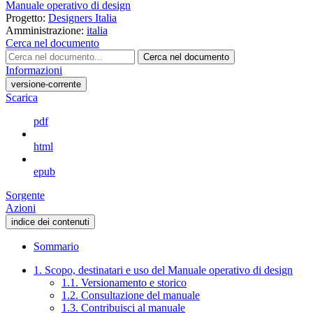
Manuale operativo di design
Progetto:
Designers Italia
Amministrazione:
italia
Cerca nel documento
Cerca nel documento
Informazioni
versione-corrente
Scarica
pdf
html
epub
Sorgente
Azioni
indice dei contenuti
Sommario
1. Scopo, destinatari e uso del Manuale operativo di design
1.1. Versionamento e storico
1.2. Consultazione del manuale
1.3. Contribuisci al manuale