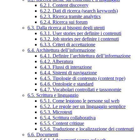
6.2.1. Content discovery
6.2.2. Dati di ricerca (search keywords)
6.2.3. Ricerca tramite analytics
6.2.4. Ricerca sui forum
6.3. Dalla ricerca ai bisogni degli utenti
6.3.1. User stories per definire i contenuti
6.3.2. Job stories per definire i contenuti
6.3.3. Criteri di accettazione
6.4. Architettura dell’informazione
6.4.1. Definire l’architettura dell’informazione
6.4.2. Alberatura
6.4.3. Flussi di interazione
6.4.4. Sistemi di navigazione
6.4.5. Tipologie di contenuto (content type)
6.4.6. Ontologie e standard
6.4.7. Vocabolari controllati e tassonomie
6.5. Scrittura e linguaggio
6.5.1. Come leggono le persone sul web
6.5.2. Le regole per un linguaggio semplice
6.5.3. Microtesti
6.5.4. Scrittura collaborativa
6.5.5. Content critique
6.5.6. Traduzione e localizzazione dei contenuti
6.6. Documenti