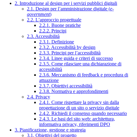
2. Introduzione al design per i servizi pubblici digitali
2.1. Design per l’amministrazione digitale (
e-
government
)
2.2. L’approccio progettuale
2.2.1. Buone pratiche
2.2.2. Principi
2.3. Accessibilità
2.3.1. Definizione
2.3.2. Accessibilità by design
2.3.3. Principi per l’accessibilità
2.3.4. Linee guida e criteri di successo
2.3.5. Come rilasciare una dichiarazione di
accessibilità
2.3.6. Meccanismo di feedback e procedura di
attuazione
2.3.7. Obiettivi accessibilità
2.3.8. Normativa e approfondimenti
2.4. Privacy
2.4.1. Come rispettare la privacy sin dalla
progettazione di un sito o servizio digitale
2.4.2. Richiedi il consenso quando necessario
2.4.3. Le basi del sito web: architettura,
informativa privacy, riferimenti DPO
3. Pianificazione, gestione e strategia
3.1. Obiettivi del progetto