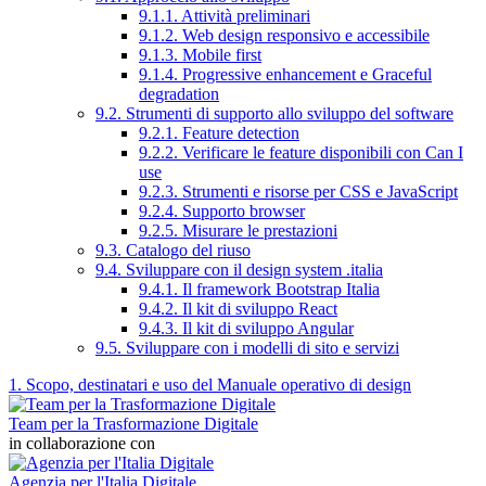
9.1.1. Attività preliminari
9.1.2. Web design responsivo e accessibile
9.1.3. Mobile first
9.1.4. Progressive enhancement e Graceful
degradation
9.2. Strumenti di supporto allo sviluppo del software
9.2.1. Feature detection
9.2.2. Verificare le feature disponibili con Can I
use
9.2.3. Strumenti e risorse per CSS e JavaScript
9.2.4. Supporto browser
9.2.5. Misurare le prestazioni
9.3. Catalogo del riuso
9.4. Sviluppare con il design system .italia
9.4.1. Il framework Bootstrap Italia
9.4.2. Il kit di sviluppo React
9.4.3. Il kit di sviluppo Angular
9.5. Sviluppare con i modelli di sito e servizi
1. Scopo, destinatari e uso del Manuale operativo di design
Team per la Trasformazione Digitale
in collaborazione con
Agenzia per l'Italia Digitale