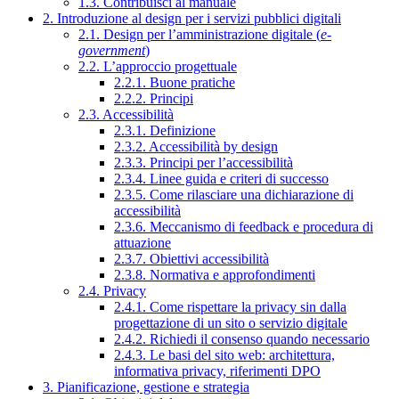
1.3. Contribuisci al manuale
2. Introduzione al design per i servizi pubblici digitali
2.1. Design per l’amministrazione digitale (
e-
government
)
2.2. L’approccio progettuale
2.2.1. Buone pratiche
2.2.2. Principi
2.3. Accessibilità
2.3.1. Definizione
2.3.2. Accessibilità by design
2.3.3. Principi per l’accessibilità
2.3.4. Linee guida e criteri di successo
2.3.5. Come rilasciare una dichiarazione di
accessibilità
2.3.6. Meccanismo di feedback e procedura di
attuazione
2.3.7. Obiettivi accessibilità
2.3.8. Normativa e approfondimenti
2.4. Privacy
2.4.1. Come rispettare la privacy sin dalla
progettazione di un sito o servizio digitale
2.4.2. Richiedi il consenso quando necessario
2.4.3. Le basi del sito web: architettura,
informativa privacy, riferimenti DPO
3. Pianificazione, gestione e strategia