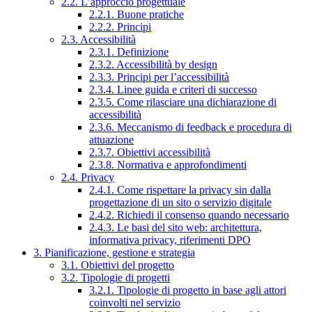
2.2. L’approccio progettuale
2.2.1. Buone pratiche
2.2.2. Principi
2.3. Accessibilità
2.3.1. Definizione
2.3.2. Accessibilità by design
2.3.3. Principi per l’accessibilità
2.3.4. Linee guida e criteri di successo
2.3.5. Come rilasciare una dichiarazione di
accessibilità
2.3.6. Meccanismo di feedback e procedura di
attuazione
2.3.7. Obiettivi accessibilità
2.3.8. Normativa e approfondimenti
2.4. Privacy
2.4.1. Come rispettare la privacy sin dalla
progettazione di un sito o servizio digitale
2.4.2. Richiedi il consenso quando necessario
2.4.3. Le basi del sito web: architettura,
informativa privacy, riferimenti DPO
3. Pianificazione, gestione e strategia
3.1. Obiettivi del progetto
3.2. Tipologie di progetti
3.2.1. Tipologie di progetto in base agli attori
coinvolti nel servizio