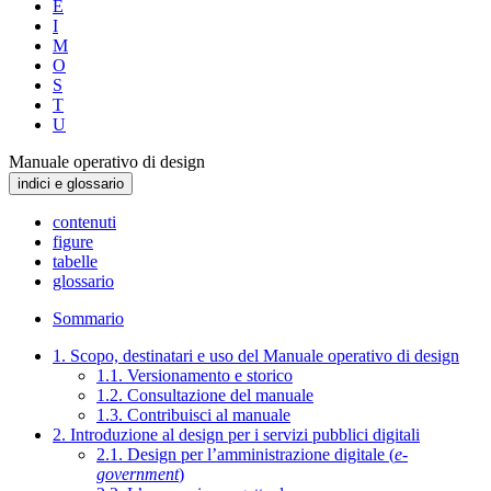
E
I
M
O
S
T
U
Manuale operativo di design
indici e glossario
contenuti
figure
tabelle
glossario
Sommario
1. Scopo, destinatari e uso del Manuale operativo di design
1.1. Versionamento e storico
1.2. Consultazione del manuale
1.3. Contribuisci al manuale
2. Introduzione al design per i servizi pubblici digitali
2.1. Design per l’amministrazione digitale (
e-
government
)