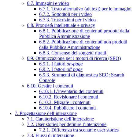
6.7. Immagini e video
6.7.1. Testo alternativo (alt text) per le immagini
6.7.2. Sottotitoli per i video
6.7.3. Trascrizioni per i video
6.8. Proprietà intellettuale e privacy
6.8.1. Pubblicazione di contenuti prodotti dalla
Pubblica Amministrazione
6.8.2. Pubblicazione di contenuti non prodotti
dalla Pubblica Amministrazione
6.8.3. Consenso dei soggetti ritratti
6.9. Ottimizzazione per i motori di ricerca (SEO)
6.9.1. I fattori
on-page
6.9.2. I fattori
off-page
6.9.3. Strumenti di diagnostica SEO: Search
Console
6.10. Gestire i contenuti
6.10.1. L’inventario dei contenuti
6.10.2. Revisionare i contenuti
6.10.3. Migrare i contenuti
6.10.4. Pubblicare i contenuti
7. Progettazione dell’interazione
7.1. Caratteristiche dell’interazione
7.2. User stories per definire l’interazione
7.2.1. Differenza tra scenari e user stories
7.3. Flussi di interazione