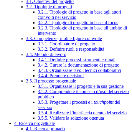
3.1. Obiettivi del progetto
3.2. Tipologie di progetti
3.2.1. Tipologie di progetto in base agli attori
coinvolti nel servizio
3.2.2. Tipologie di progetto in base al focus
3.2.3. Tipologie di progetto in base all’ambito di
intervento
3.3. Competenze, ruoli e figure coinvolte
3.3.1. Coordinatore di progetto
3.3.2. Definire ruoli e responsabilità
3.4. Metodo di lavoro
3.4.1. Definire processi, strumenti e rituali
3.4.2. Curare la documentazione di progetto
3.4.3. Organizzare tavoli tecnici collaborativi
3.4.4. Prendere decisioni
3.5. Il processo progettuale
3.5.1. Organizzare il progetto e la sua gestione
3.5.2. Comprendere il contesto d’uso del servizio
pubblico
3.5.3. Progettare i processi e i
touchpoint
del
servizio
3.5.4. Realizzare l’interfaccia utente del servizio
3.5.5. Validare la soluzione ottenuta
4. Ricerca progettuale
4.1. Ricerca primaria