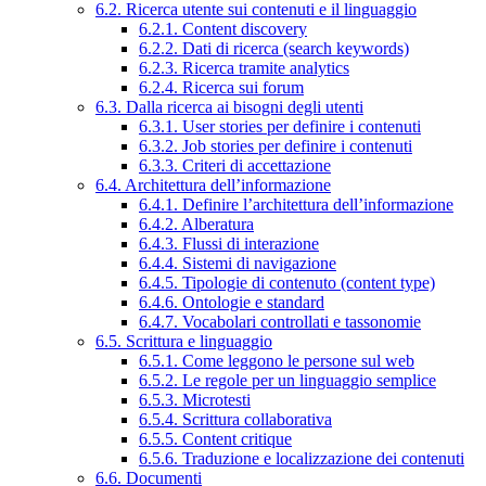
6.2. Ricerca utente sui contenuti e il linguaggio
6.2.1. Content discovery
6.2.2. Dati di ricerca (search keywords)
6.2.3. Ricerca tramite analytics
6.2.4. Ricerca sui forum
6.3. Dalla ricerca ai bisogni degli utenti
6.3.1. User stories per definire i contenuti
6.3.2. Job stories per definire i contenuti
6.3.3. Criteri di accettazione
6.4. Architettura dell’informazione
6.4.1. Definire l’architettura dell’informazione
6.4.2. Alberatura
6.4.3. Flussi di interazione
6.4.4. Sistemi di navigazione
6.4.5. Tipologie di contenuto (content type)
6.4.6. Ontologie e standard
6.4.7. Vocabolari controllati e tassonomie
6.5. Scrittura e linguaggio
6.5.1. Come leggono le persone sul web
6.5.2. Le regole per un linguaggio semplice
6.5.3. Microtesti
6.5.4. Scrittura collaborativa
6.5.5. Content critique
6.5.6. Traduzione e localizzazione dei contenuti
6.6. Documenti