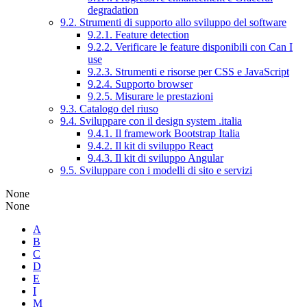
degradation
9.2. Strumenti di supporto allo sviluppo del software
9.2.1. Feature detection
9.2.2. Verificare le feature disponibili con Can I
use
9.2.3. Strumenti e risorse per CSS e JavaScript
9.2.4. Supporto browser
9.2.5. Misurare le prestazioni
9.3. Catalogo del riuso
9.4. Sviluppare con il design system .italia
9.4.1. Il framework Bootstrap Italia
9.4.2. Il kit di sviluppo React
9.4.3. Il kit di sviluppo Angular
9.5. Sviluppare con i modelli di sito e servizi
None
None
A
B
C
D
E
I
M