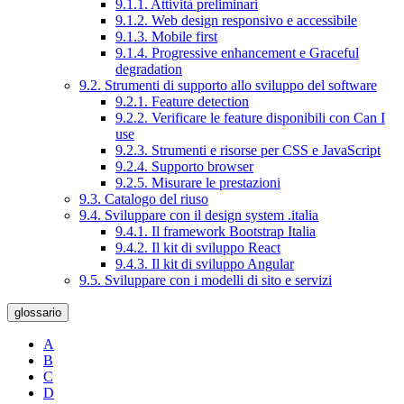
9.1.1. Attività preliminari
9.1.2. Web design responsivo e accessibile
9.1.3. Mobile first
9.1.4. Progressive enhancement e Graceful
degradation
9.2. Strumenti di supporto allo sviluppo del software
9.2.1. Feature detection
9.2.2. Verificare le feature disponibili con Can I
use
9.2.3. Strumenti e risorse per CSS e JavaScript
9.2.4. Supporto browser
9.2.5. Misurare le prestazioni
9.3. Catalogo del riuso
9.4. Sviluppare con il design system .italia
9.4.1. Il framework Bootstrap Italia
9.4.2. Il kit di sviluppo React
9.4.3. Il kit di sviluppo Angular
9.5. Sviluppare con i modelli di sito e servizi
glossario
A
B
C
D