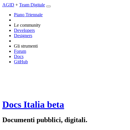
AGID
+
Team Digitale
Piano Triennale
Le community
Developers
Designers
Gli strumenti
Forum
Docs
GitHub
Docs Italia
beta
Documenti pubblici, digitali.