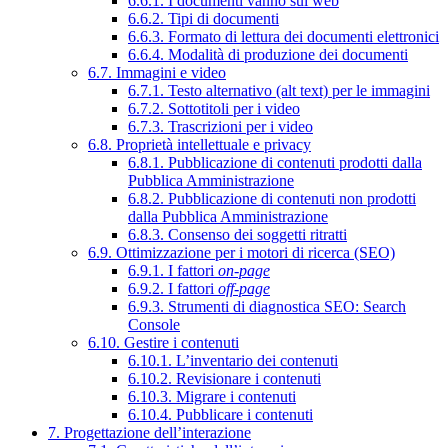
6.6.1. I documenti vanno sul web
6.6.2. Tipi di documenti
6.6.3. Formato di lettura dei documenti elettronici
6.6.4. Modalità di produzione dei documenti
6.7. Immagini e video
6.7.1. Testo alternativo (alt text) per le immagini
6.7.2. Sottotitoli per i video
6.7.3. Trascrizioni per i video
6.8. Proprietà intellettuale e privacy
6.8.1. Pubblicazione di contenuti prodotti dalla
Pubblica Amministrazione
6.8.2. Pubblicazione di contenuti non prodotti
dalla Pubblica Amministrazione
6.8.3. Consenso dei soggetti ritratti
6.9. Ottimizzazione per i motori di ricerca (SEO)
6.9.1. I fattori
on-page
6.9.2. I fattori
off-page
6.9.3. Strumenti di diagnostica SEO: Search
Console
6.10. Gestire i contenuti
6.10.1. L’inventario dei contenuti
6.10.2. Revisionare i contenuti
6.10.3. Migrare i contenuti
6.10.4. Pubblicare i contenuti
7. Progettazione dell’interazione