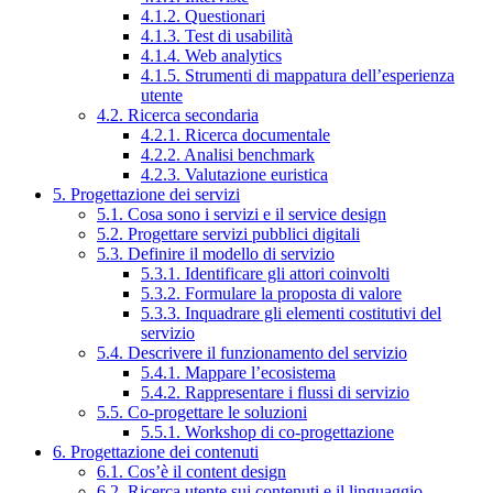
4.1.2. Questionari
4.1.3. Test di usabilità
4.1.4. Web analytics
4.1.5. Strumenti di mappatura dell’esperienza
utente
4.2. Ricerca secondaria
4.2.1. Ricerca documentale
4.2.2. Analisi benchmark
4.2.3. Valutazione euristica
5. Progettazione dei servizi
5.1. Cosa sono i servizi e il service design
5.2. Progettare servizi pubblici digitali
5.3. Definire il modello di servizio
5.3.1. Identificare gli attori coinvolti
5.3.2. Formulare la proposta di valore
5.3.3. Inquadrare gli elementi costitutivi del
servizio
5.4. Descrivere il funzionamento del servizio
5.4.1. Mappare l’ecosistema
5.4.2. Rappresentare i flussi di servizio
5.5. Co-progettare le soluzioni
5.5.1. Workshop di co-progettazione
6. Progettazione dei contenuti
6.1. Cos’è il content design
6.2. Ricerca utente sui contenuti e il linguaggio