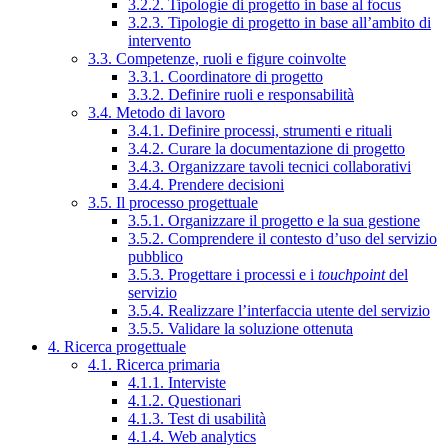
3.2.2. Tipologie di progetto in base al focus
3.2.3. Tipologie di progetto in base all’ambito di
intervento
3.3. Competenze, ruoli e figure coinvolte
3.3.1. Coordinatore di progetto
3.3.2. Definire ruoli e responsabilità
3.4. Metodo di lavoro
3.4.1. Definire processi, strumenti e rituali
3.4.2. Curare la documentazione di progetto
3.4.3. Organizzare tavoli tecnici collaborativi
3.4.4. Prendere decisioni
3.5. Il processo progettuale
3.5.1. Organizzare il progetto e la sua gestione
3.5.2. Comprendere il contesto d’uso del servizio
pubblico
3.5.3. Progettare i processi e i
touchpoint
del
servizio
3.5.4. Realizzare l’interfaccia utente del servizio
3.5.5. Validare la soluzione ottenuta
4. Ricerca progettuale
4.1. Ricerca primaria
4.1.1. Interviste
4.1.2. Questionari
4.1.3. Test di usabilità
4.1.4. Web analytics