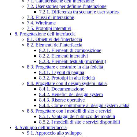
7.1. Caratteristiche dell’interazione
7.2. User stories per definire l’interazione
7.2.1. Differenza tra scenari e user stories
7.3. Flussi di interazione
7.4. Wireframe
7.5. Prototipi interattivi
8. Progettazione dell’interfaccia
8.1. Obiettivi dell’interfaccia
8.2. Elementi dell’interfaccia
8.2.1. Elementi di composizione
8.2.2. Elementi interattivi
8.2.3. Elementi testuali (microtesti)
8.3. Progettare e costruire in alta fedeltà
8.3.1. Layout di pagina
8.3.2. Prototipi in alta fedeltà
8.4. Progettare con il design system .italia
8.4.1. Documentazione
8.4.2. Benefici del design system
8.4.3. Risorse operative
8.4.4. Come contribuire al design system .italia
8.5. Progettare con i modelli di sito e servizi
8.5.1. Vantaggi dell’utilizzo dei modelli
8.5.2. I modelli di sito e servizi disponibili
9. Sviluppo dell’interfaccia
9.1. Approccio allo sviluppo