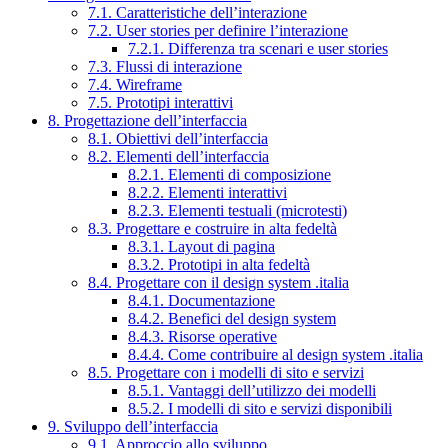
7.1. Caratteristiche dell’interazione
7.2. User stories per definire l’interazione
7.2.1. Differenza tra scenari e user stories
7.3. Flussi di interazione
7.4. Wireframe
7.5. Prototipi interattivi
8. Progettazione dell’interfaccia
8.1. Obiettivi dell’interfaccia
8.2. Elementi dell’interfaccia
8.2.1. Elementi di composizione
8.2.2. Elementi interattivi
8.2.3. Elementi testuali (microtesti)
8.3. Progettare e costruire in alta fedeltà
8.3.1. Layout di pagina
8.3.2. Prototipi in alta fedeltà
8.4. Progettare con il design system .italia
8.4.1. Documentazione
8.4.2. Benefici del design system
8.4.3. Risorse operative
8.4.4. Come contribuire al design system .italia
8.5. Progettare con i modelli di sito e servizi
8.5.1. Vantaggi dell’utilizzo dei modelli
8.5.2. I modelli di sito e servizi disponibili
9. Sviluppo dell’interfaccia
9.1. Approccio allo sviluppo