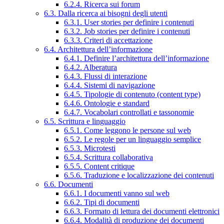
6.2.4. Ricerca sui forum
6.3. Dalla ricerca ai bisogni degli utenti
6.3.1. User stories per definire i contenuti
6.3.2. Job stories per definire i contenuti
6.3.3. Criteri di accettazione
6.4. Architettura dell’informazione
6.4.1. Definire l’architettura dell’informazione
6.4.2. Alberatura
6.4.3. Flussi di interazione
6.4.4. Sistemi di navigazione
6.4.5. Tipologie di contenuto (content type)
6.4.6. Ontologie e standard
6.4.7. Vocabolari controllati e tassonomie
6.5. Scrittura e linguaggio
6.5.1. Come leggono le persone sul web
6.5.2. Le regole per un linguaggio semplice
6.5.3. Microtesti
6.5.4. Scrittura collaborativa
6.5.5. Content critique
6.5.6. Traduzione e localizzazione dei contenuti
6.6. Documenti
6.6.1. I documenti vanno sul web
6.6.2. Tipi di documenti
6.6.3. Formato di lettura dei documenti elettronici
6.6.4. Modalità di produzione dei documenti