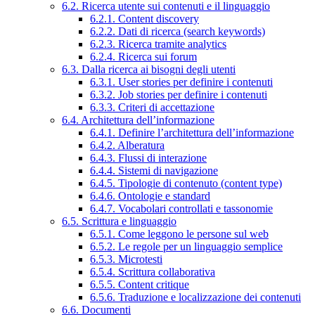
6.2. Ricerca utente sui contenuti e il linguaggio
6.2.1. Content discovery
6.2.2. Dati di ricerca (search keywords)
6.2.3. Ricerca tramite analytics
6.2.4. Ricerca sui forum
6.3. Dalla ricerca ai bisogni degli utenti
6.3.1. User stories per definire i contenuti
6.3.2. Job stories per definire i contenuti
6.3.3. Criteri di accettazione
6.4. Architettura dell’informazione
6.4.1. Definire l’architettura dell’informazione
6.4.2. Alberatura
6.4.3. Flussi di interazione
6.4.4. Sistemi di navigazione
6.4.5. Tipologie di contenuto (content type)
6.4.6. Ontologie e standard
6.4.7. Vocabolari controllati e tassonomie
6.5. Scrittura e linguaggio
6.5.1. Come leggono le persone sul web
6.5.2. Le regole per un linguaggio semplice
6.5.3. Microtesti
6.5.4. Scrittura collaborativa
6.5.5. Content critique
6.5.6. Traduzione e localizzazione dei contenuti
6.6. Documenti