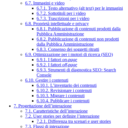
6.7. Immagini e video
6.7.1. Testo alternativo (alt text) per le immagini
6.7.2. Sottotitoli per i video
6.7.3. Trascrizioni per i video
6.8. Proprietà intellettuale e privacy
6.8.1. Pubblicazione di contenuti prodotti dalla
Pubblica Amministrazione
6.8.2. Pubblicazione di contenuti non prodotti
dalla Pubblica Amministrazione
6.8.3. Consenso dei soggetti ritratti
6.9. Ottimizzazione per i motori di ricerca (SEO)
6.9.1. I fattori
on-page
6.9.2. I fattori
off-page
6.9.3. Strumenti di diagnostica SEO: Search
Console
6.10. Gestire i contenuti
6.10.1. L’inventario dei contenuti
6.10.2. Revisionare i contenuti
6.10.3. Migrare i contenuti
6.10.4. Pubblicare i contenuti
7. Progettazione dell’interazione
7.1. Caratteristiche dell’interazione
7.2. User stories per definire l’interazione
7.2.1. Differenza tra scenari e user stories
7.3. Flussi di interazione