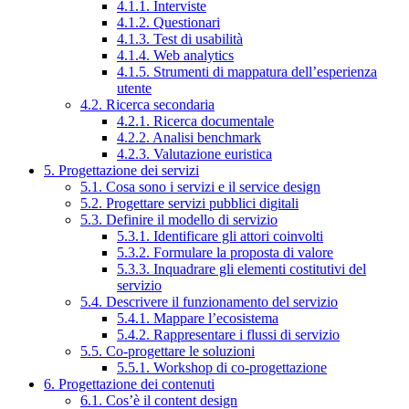
4.1.1. Interviste
4.1.2. Questionari
4.1.3. Test di usabilità
4.1.4. Web analytics
4.1.5. Strumenti di mappatura dell’esperienza
utente
4.2. Ricerca secondaria
4.2.1. Ricerca documentale
4.2.2. Analisi benchmark
4.2.3. Valutazione euristica
5. Progettazione dei servizi
5.1. Cosa sono i servizi e il service design
5.2. Progettare servizi pubblici digitali
5.3. Definire il modello di servizio
5.3.1. Identificare gli attori coinvolti
5.3.2. Formulare la proposta di valore
5.3.3. Inquadrare gli elementi costitutivi del
servizio
5.4. Descrivere il funzionamento del servizio
5.4.1. Mappare l’ecosistema
5.4.2. Rappresentare i flussi di servizio
5.5. Co-progettare le soluzioni
5.5.1. Workshop di co-progettazione
6. Progettazione dei contenuti
6.1. Cos’è il content design