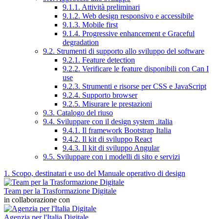
9.1.1. Attività preliminari
9.1.2. Web design responsivo e accessibile
9.1.3. Mobile first
9.1.4. Progressive enhancement e Graceful
degradation
9.2. Strumenti di supporto allo sviluppo del software
9.2.1. Feature detection
9.2.2. Verificare le feature disponibili con Can I
use
9.2.3. Strumenti e risorse per CSS e JavaScript
9.2.4. Supporto browser
9.2.5. Misurare le prestazioni
9.3. Catalogo del riuso
9.4. Sviluppare con il design system .italia
9.4.1. Il framework Bootstrap Italia
9.4.2. Il kit di sviluppo React
9.4.3. Il kit di sviluppo Angular
9.5. Sviluppare con i modelli di sito e servizi
1. Scopo, destinatari e uso del Manuale operativo di design
Team per la Trasformazione Digitale
in collaborazione con
Agenzia per l'Italia Digitale