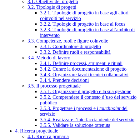
3.1. Obiettivi del progetto
3.2. Tipologie di progetti
3.2.1. Tipologie di progetto in base agli attori
coinvolti nel servizio
3.2.2. Tipologie di progetto in base al focus
3.2.3. Tipologie di progetto in base all’ambito di
intervento
3.3. Competenze, ruoli e figure coinvolte
3.3.1. Coordinatore di progetto
3.3.2. Definire ruoli e responsabilità
3.4. Metodo di lavoro
3.4.1. Definire processi, strumenti e rituali
3.4.2. Curare la documentazione di progetto
3.4.3. Organizzare tavoli tecnici collaborativi
3.4.4. Prendere decisioni
3.5. Il processo progettuale
3.5.1. Organizzare il progetto e la sua gestione
3.5.2. Comprendere il contesto d’uso del servizio
pubblico
3.5.3. Progettare i processi e i
touchpoint
del
servizio
3.5.4. Realizzare l’interfaccia utente del servizio
3.5.5. Validare la soluzione ottenuta
4. Ricerca progettuale
4.1. Ricerca primaria