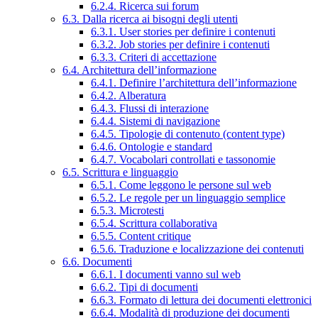
6.2.4. Ricerca sui forum
6.3. Dalla ricerca ai bisogni degli utenti
6.3.1. User stories per definire i contenuti
6.3.2. Job stories per definire i contenuti
6.3.3. Criteri di accettazione
6.4. Architettura dell’informazione
6.4.1. Definire l’architettura dell’informazione
6.4.2. Alberatura
6.4.3. Flussi di interazione
6.4.4. Sistemi di navigazione
6.4.5. Tipologie di contenuto (content type)
6.4.6. Ontologie e standard
6.4.7. Vocabolari controllati e tassonomie
6.5. Scrittura e linguaggio
6.5.1. Come leggono le persone sul web
6.5.2. Le regole per un linguaggio semplice
6.5.3. Microtesti
6.5.4. Scrittura collaborativa
6.5.5. Content critique
6.5.6. Traduzione e localizzazione dei contenuti
6.6. Documenti
6.6.1. I documenti vanno sul web
6.6.2. Tipi di documenti
6.6.3. Formato di lettura dei documenti elettronici
6.6.4. Modalità di produzione dei documenti