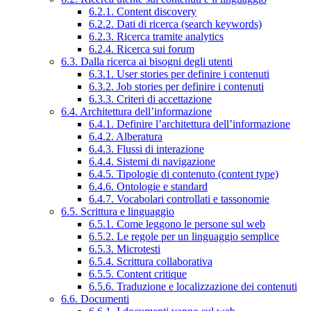
6.2.1. Content discovery
6.2.2. Dati di ricerca (search keywords)
6.2.3. Ricerca tramite analytics
6.2.4. Ricerca sui forum
6.3. Dalla ricerca ai bisogni degli utenti
6.3.1. User stories per definire i contenuti
6.3.2. Job stories per definire i contenuti
6.3.3. Criteri di accettazione
6.4. Architettura dell’informazione
6.4.1. Definire l’architettura dell’informazione
6.4.2. Alberatura
6.4.3. Flussi di interazione
6.4.4. Sistemi di navigazione
6.4.5. Tipologie di contenuto (content type)
6.4.6. Ontologie e standard
6.4.7. Vocabolari controllati e tassonomie
6.5. Scrittura e linguaggio
6.5.1. Come leggono le persone sul web
6.5.2. Le regole per un linguaggio semplice
6.5.3. Microtesti
6.5.4. Scrittura collaborativa
6.5.5. Content critique
6.5.6. Traduzione e localizzazione dei contenuti
6.6. Documenti