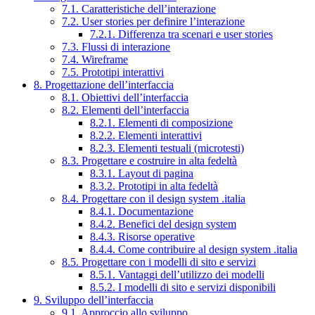
7.1. Caratteristiche dell’interazione
7.2. User stories per definire l’interazione
7.2.1. Differenza tra scenari e user stories
7.3. Flussi di interazione
7.4. Wireframe
7.5. Prototipi interattivi
8. Progettazione dell’interfaccia
8.1. Obiettivi dell’interfaccia
8.2. Elementi dell’interfaccia
8.2.1. Elementi di composizione
8.2.2. Elementi interattivi
8.2.3. Elementi testuali (microtesti)
8.3. Progettare e costruire in alta fedeltà
8.3.1. Layout di pagina
8.3.2. Prototipi in alta fedeltà
8.4. Progettare con il design system .italia
8.4.1. Documentazione
8.4.2. Benefici del design system
8.4.3. Risorse operative
8.4.4. Come contribuire al design system .italia
8.5. Progettare con i modelli di sito e servizi
8.5.1. Vantaggi dell’utilizzo dei modelli
8.5.2. I modelli di sito e servizi disponibili
9. Sviluppo dell’interfaccia
9.1. Approccio allo sviluppo