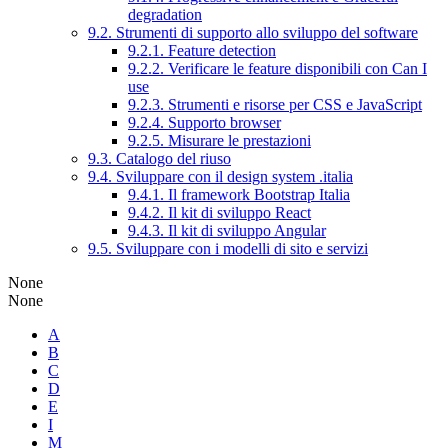
degradation
9.2. Strumenti di supporto allo sviluppo del software
9.2.1. Feature detection
9.2.2. Verificare le feature disponibili con Can I
use
9.2.3. Strumenti e risorse per CSS e JavaScript
9.2.4. Supporto browser
9.2.5. Misurare le prestazioni
9.3. Catalogo del riuso
9.4. Sviluppare con il design system .italia
9.4.1. Il framework Bootstrap Italia
9.4.2. Il kit di sviluppo React
9.4.3. Il kit di sviluppo Angular
9.5. Sviluppare con i modelli di sito e servizi
None
None
A
B
C
D
E
I
M