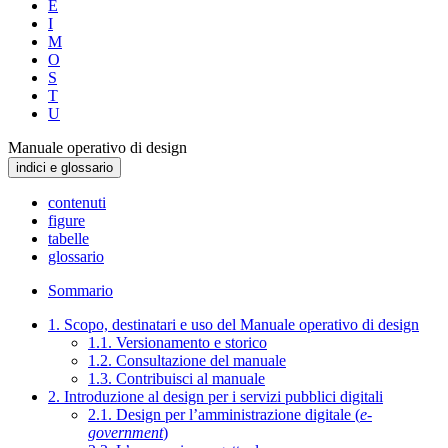
E
I
M
O
S
T
U
Manuale operativo di design
indici e glossario
contenuti
figure
tabelle
glossario
Sommario
1. Scopo, destinatari e uso del Manuale operativo di design
1.1. Versionamento e storico
1.2. Consultazione del manuale
1.3. Contribuisci al manuale
2. Introduzione al design per i servizi pubblici digitali
2.1. Design per l’amministrazione digitale (
e-
government
)