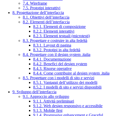
7.4. Wireframe
7.5. Prototipi interattivi
8. Progettazione dell’interfaccia
8.1. Obiettivi dell’interfaccia
8.2. Elementi dell’interfaccia
8.2.1. Elementi di composizione
8.2.2. Elementi interattivi
8.2.3. Elementi testuali (microtesti)
8.3. Progettare e costruire in alta fedeltà
8.3.1. Layout di pagina
8.3.2. Prototipi in alta fedeltà
8.4. Progettare con il design system .italia
8.4.1. Documentazione
8.4.2. Benefici del design system
8.4.3. Risorse operative
8.4.4. Come contribuire al design system .italia
8.5. Progettare con i modelli di sito e servizi
8.5.1. Vantaggi dell’utilizzo dei modelli
8.5.2. I modelli di sito e servizi disponibili
9. Sviluppo dell’interfaccia
9.1. Approccio allo sviluppo
9.1.1. Attività preliminari
9.1.2. Web design responsivo e accessibile
9.1.3. Mobile first
9.1.4. Progressive enhancement e Graceful