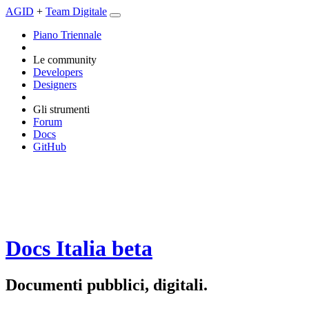
AGID
+
Team Digitale
Piano Triennale
Le community
Developers
Designers
Gli strumenti
Forum
Docs
GitHub
Docs Italia
beta
Documenti pubblici, digitali.