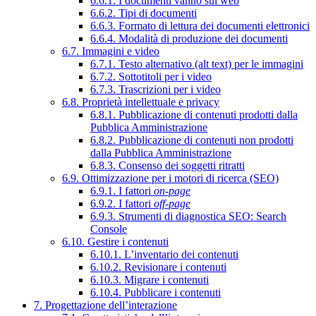
6.6.1. I documenti vanno sul web
6.6.2. Tipi di documenti
6.6.3. Formato di lettura dei documenti elettronici
6.6.4. Modalità di produzione dei documenti
6.7. Immagini e video
6.7.1. Testo alternativo (alt text) per le immagini
6.7.2. Sottotitoli per i video
6.7.3. Trascrizioni per i video
6.8. Proprietà intellettuale e privacy
6.8.1. Pubblicazione di contenuti prodotti dalla
Pubblica Amministrazione
6.8.2. Pubblicazione di contenuti non prodotti
dalla Pubblica Amministrazione
6.8.3. Consenso dei soggetti ritratti
6.9. Ottimizzazione per i motori di ricerca (SEO)
6.9.1. I fattori
on-page
6.9.2. I fattori
off-page
6.9.3. Strumenti di diagnostica SEO: Search
Console
6.10. Gestire i contenuti
6.10.1. L’inventario dei contenuti
6.10.2. Revisionare i contenuti
6.10.3. Migrare i contenuti
6.10.4. Pubblicare i contenuti
7. Progettazione dell’interazione