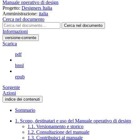
Manuale operativo di design
Progetto:
Designers Italia
Amministrazione:
italia
Cerca nel documento
Cerca nel documento
Informazioni
versione-corrente
Scarica
pdf
html
epub
Sorgente
Azioni
indice dei contenuti
Sommario
1. Scopo, destinatari e uso del Manuale operativo di design
1.1. Versionamento e storico
1.2. Consultazione del manuale
1.3. Contribuisci al manuale