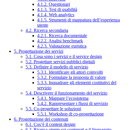
4.1.2. Questionari
4.1.3. Test di usabilità
4.1.4. Web analytics
4.1.5. Strumenti di mappatura dell’esperienza
utente
4.2. Ricerca secondaria
4.2.1. Ricerca documentale
4.2.2. Analisi benchmark
4.2.3. Valutazione euristica
5. Progettazione dei servizi
5.1. Cosa sono i servizi e il service design
5.2. Progettare servizi pubblici digitali
5.3. Definire il modello di servizio
5.3.1. Identificare gli attori coinvolti
5.3.2. Formulare la proposta di valore
5.3.3. Inquadrare gli elementi costitutivi del
servizio
5.4. Descrivere il funzionamento del servizio
5.4.1. Mappare l’ecosistema
5.4.2. Rappresentare i flussi di servizio
5.5. Co-progettare le soluzioni
5.5.1. Workshop di co-progettazione
6. Progettazione dei contenuti
6.1. Cos’è il content design
6.2. Ricerca utente sui contenuti e il linguaggio