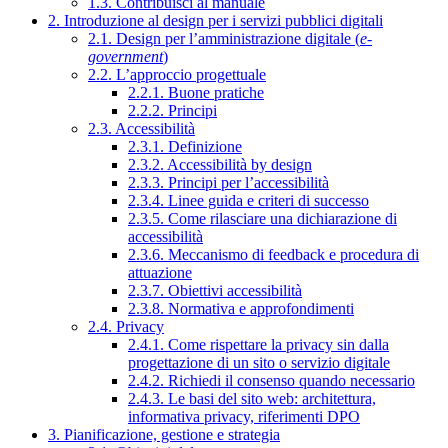
1.3. Contribuisci al manuale
2. Introduzione al design per i servizi pubblici digitali
2.1. Design per l’amministrazione digitale (
e-
government
)
2.2. L’approccio progettuale
2.2.1. Buone pratiche
2.2.2. Principi
2.3. Accessibilità
2.3.1. Definizione
2.3.2. Accessibilità by design
2.3.3. Principi per l’accessibilità
2.3.4. Linee guida e criteri di successo
2.3.5. Come rilasciare una dichiarazione di
accessibilità
2.3.6. Meccanismo di feedback e procedura di
attuazione
2.3.7. Obiettivi accessibilità
2.3.8. Normativa e approfondimenti
2.4. Privacy
2.4.1. Come rispettare la privacy sin dalla
progettazione di un sito o servizio digitale
2.4.2. Richiedi il consenso quando necessario
2.4.3. Le basi del sito web: architettura,
informativa privacy, riferimenti DPO
3. Pianificazione, gestione e strategia