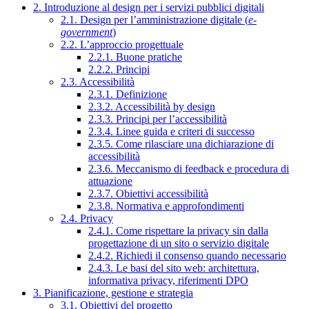
2. Introduzione al design per i servizi pubblici digitali
2.1. Design per l’amministrazione digitale (
e-
government
)
2.2. L’approccio progettuale
2.2.1. Buone pratiche
2.2.2. Principi
2.3. Accessibilità
2.3.1. Definizione
2.3.2. Accessibilità by design
2.3.3. Principi per l’accessibilità
2.3.4. Linee guida e criteri di successo
2.3.5. Come rilasciare una dichiarazione di
accessibilità
2.3.6. Meccanismo di feedback e procedura di
attuazione
2.3.7. Obiettivi accessibilità
2.3.8. Normativa e approfondimenti
2.4. Privacy
2.4.1. Come rispettare la privacy sin dalla
progettazione di un sito o servizio digitale
2.4.2. Richiedi il consenso quando necessario
2.4.3. Le basi del sito web: architettura,
informativa privacy, riferimenti DPO
3. Pianificazione, gestione e strategia
3.1. Obiettivi del progetto