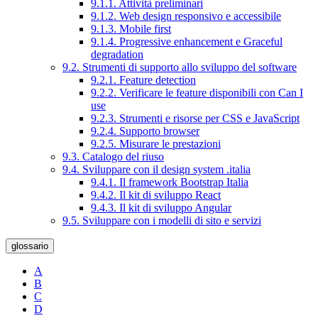
9.1.1. Attività preliminari
9.1.2. Web design responsivo e accessibile
9.1.3. Mobile first
9.1.4. Progressive enhancement e Graceful
degradation
9.2. Strumenti di supporto allo sviluppo del software
9.2.1. Feature detection
9.2.2. Verificare le feature disponibili con Can I
use
9.2.3. Strumenti e risorse per CSS e JavaScript
9.2.4. Supporto browser
9.2.5. Misurare le prestazioni
9.3. Catalogo del riuso
9.4. Sviluppare con il design system .italia
9.4.1. Il framework Bootstrap Italia
9.4.2. Il kit di sviluppo React
9.4.3. Il kit di sviluppo Angular
9.5. Sviluppare con i modelli di sito e servizi
glossario
A
B
C
D