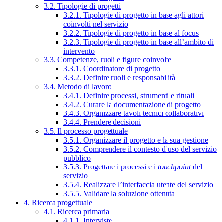
3.2. Tipologie di progetti
3.2.1. Tipologie di progetto in base agli attori
coinvolti nel servizio
3.2.2. Tipologie di progetto in base al focus
3.2.3. Tipologie di progetto in base all’ambito di
intervento
3.3. Competenze, ruoli e figure coinvolte
3.3.1. Coordinatore di progetto
3.3.2. Definire ruoli e responsabilità
3.4. Metodo di lavoro
3.4.1. Definire processi, strumenti e rituali
3.4.2. Curare la documentazione di progetto
3.4.3. Organizzare tavoli tecnici collaborativi
3.4.4. Prendere decisioni
3.5. Il processo progettuale
3.5.1. Organizzare il progetto e la sua gestione
3.5.2. Comprendere il contesto d’uso del servizio
pubblico
3.5.3. Progettare i processi e i
touchpoint
del
servizio
3.5.4. Realizzare l’interfaccia utente del servizio
3.5.5. Validare la soluzione ottenuta
4. Ricerca progettuale
4.1. Ricerca primaria
4.1.1. Interviste