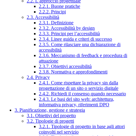
2.2. L’approccio progettuale
2.2.1. Buone pratiche
2.2.2. Principi
2.3. Accessibilità
2.3.1. Definizione
2.3.2. Accessibilità by design
2.3.3. Principi per l’accessibilità
2.3.4. Linee guida e criteri di successo
2.3.5. Come rilasciare una dichiarazione di
accessibilità
2.3.6. Meccanismo di feedback e procedura di
attuazione
2.3.7. Obiettivi accessibilità
2.3.8. Normativa e approfondimenti
2.4. Privacy
2.4.1. Come rispettare la privacy sin dalla
progettazione di un sito o servizio digitale
2.4.2. Richiedi il consenso quando necessario
2.4.3. Le basi del sito web: architettura,
informativa privacy, riferimenti DPO
3. Pianificazione, gestione e strategia
3.1. Obiettivi del progetto
3.2. Tipologie di progetti
3.2.1. Tipologie di progetto in base agli attori
coinvolti nel servizio