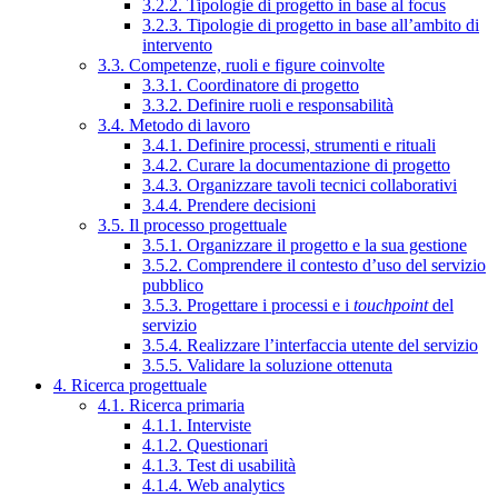
3.2.2. Tipologie di progetto in base al focus
3.2.3. Tipologie di progetto in base all’ambito di
intervento
3.3. Competenze, ruoli e figure coinvolte
3.3.1. Coordinatore di progetto
3.3.2. Definire ruoli e responsabilità
3.4. Metodo di lavoro
3.4.1. Definire processi, strumenti e rituali
3.4.2. Curare la documentazione di progetto
3.4.3. Organizzare tavoli tecnici collaborativi
3.4.4. Prendere decisioni
3.5. Il processo progettuale
3.5.1. Organizzare il progetto e la sua gestione
3.5.2. Comprendere il contesto d’uso del servizio
pubblico
3.5.3. Progettare i processi e i
touchpoint
del
servizio
3.5.4. Realizzare l’interfaccia utente del servizio
3.5.5. Validare la soluzione ottenuta
4. Ricerca progettuale
4.1. Ricerca primaria
4.1.1. Interviste
4.1.2. Questionari
4.1.3. Test di usabilità
4.1.4. Web analytics