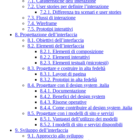
7.1. Caratteristiche dell’interazione
7.2. User stories per definire l’interazione
7.2.1. Differenza tra scenari e user stories
7.3. Flussi di interazione
7.4. Wireframe
7.5. Prototipi interattivi
8. Progettazione dell’interfaccia
8.1. Obiettivi dell’interfaccia
8.2. Elementi dell’interfaccia
8.2.1. Elementi di composizione
8.2.2. Elementi interattivi
8.2.3. Elementi testuali (microtesti)
8.3. Progettare e costruire in alta fedeltà
8.3.1. Layout di pagina
8.3.2. Prototipi in alta fedeltà
8.4. Progettare con il design system .italia
8.4.1. Documentazione
8.4.2. Benefici del design system
8.4.3. Risorse operative
8.4.4. Come contribuire al design system .italia
8.5. Progettare con i modelli di sito e servizi
8.5.1. Vantaggi dell’utilizzo dei modelli
8.5.2. I modelli di sito e servizi disponibili
9. Sviluppo dell’interfaccia
9.1. Approccio allo sviluppo