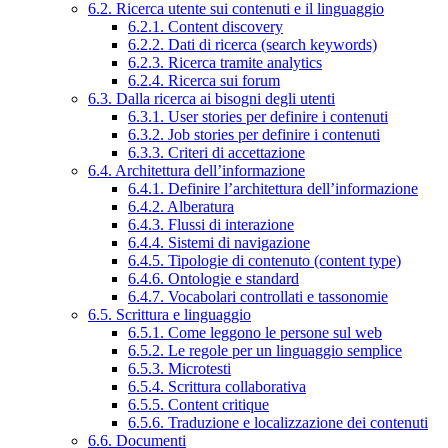
6.2. Ricerca utente sui contenuti e il linguaggio
6.2.1. Content discovery
6.2.2. Dati di ricerca (search keywords)
6.2.3. Ricerca tramite analytics
6.2.4. Ricerca sui forum
6.3. Dalla ricerca ai bisogni degli utenti
6.3.1. User stories per definire i contenuti
6.3.2. Job stories per definire i contenuti
6.3.3. Criteri di accettazione
6.4. Architettura dell’informazione
6.4.1. Definire l’architettura dell’informazione
6.4.2. Alberatura
6.4.3. Flussi di interazione
6.4.4. Sistemi di navigazione
6.4.5. Tipologie di contenuto (content type)
6.4.6. Ontologie e standard
6.4.7. Vocabolari controllati e tassonomie
6.5. Scrittura e linguaggio
6.5.1. Come leggono le persone sul web
6.5.2. Le regole per un linguaggio semplice
6.5.3. Microtesti
6.5.4. Scrittura collaborativa
6.5.5. Content critique
6.5.6. Traduzione e localizzazione dei contenuti
6.6. Documenti