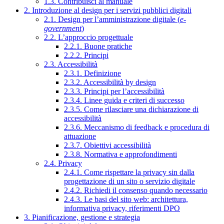
1.3. Contribuisci al manuale
2. Introduzione al design per i servizi pubblici digitali
2.1. Design per l’amministrazione digitale (
e-
government
)
2.2. L’approccio progettuale
2.2.1. Buone pratiche
2.2.2. Principi
2.3. Accessibilità
2.3.1. Definizione
2.3.2. Accessibilità by design
2.3.3. Principi per l’accessibilità
2.3.4. Linee guida e criteri di successo
2.3.5. Come rilasciare una dichiarazione di
accessibilità
2.3.6. Meccanismo di feedback e procedura di
attuazione
2.3.7. Obiettivi accessibilità
2.3.8. Normativa e approfondimenti
2.4. Privacy
2.4.1. Come rispettare la privacy sin dalla
progettazione di un sito o servizio digitale
2.4.2. Richiedi il consenso quando necessario
2.4.3. Le basi del sito web: architettura,
informativa privacy, riferimenti DPO
3. Pianificazione, gestione e strategia