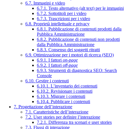
6.7. Immagini e video
6.7.1. Testo alternativo (alt text) per le immagini
6.7.2. Sottotitoli per i video
6.7.3. Trascrizioni per i video
6.8. Proprietà intellettuale e privacy
6.8.1. Pubblicazione di contenuti prodotti dalla
Pubblica Amministrazione
6.8.2. Pubblicazione di contenuti non prodotti
dalla Pubblica Amministrazione
6.8.3. Consenso dei soggetti ritratti
6.9. Ottimizzazione per i motori di ricerca (SEO)
6.9.1. I fattori
on-page
6.9.2. I fattori
off-page
6.9.3. Strumenti di diagnostica SEO: Search
Console
6.10. Gestire i contenuti
6.10.1. L’inventario dei contenuti
6.10.2. Revisionare i contenuti
6.10.3. Migrare i contenuti
6.10.4. Pubblicare i contenuti
7. Progettazione dell’interazione
7.1. Caratteristiche dell’interazione
7.2. User stories per definire l’interazione
7.2.1. Differenza tra scenari e user stories
7.3. Flussi di interazione