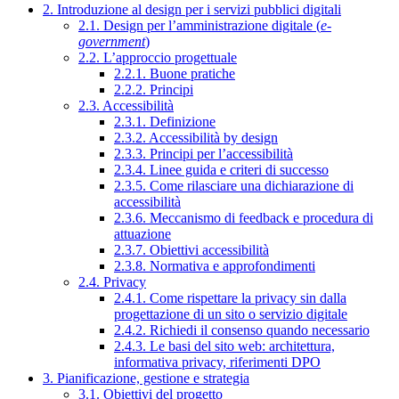
2. Introduzione al design per i servizi pubblici digitali
2.1. Design per l’amministrazione digitale (
e-
government
)
2.2. L’approccio progettuale
2.2.1. Buone pratiche
2.2.2. Principi
2.3. Accessibilità
2.3.1. Definizione
2.3.2. Accessibilità by design
2.3.3. Principi per l’accessibilità
2.3.4. Linee guida e criteri di successo
2.3.5. Come rilasciare una dichiarazione di
accessibilità
2.3.6. Meccanismo di feedback e procedura di
attuazione
2.3.7. Obiettivi accessibilità
2.3.8. Normativa e approfondimenti
2.4. Privacy
2.4.1. Come rispettare la privacy sin dalla
progettazione di un sito o servizio digitale
2.4.2. Richiedi il consenso quando necessario
2.4.3. Le basi del sito web: architettura,
informativa privacy, riferimenti DPO
3. Pianificazione, gestione e strategia
3.1. Obiettivi del progetto