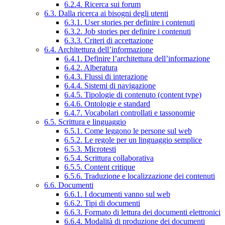
6.2.4. Ricerca sui forum
6.3. Dalla ricerca ai bisogni degli utenti
6.3.1. User stories per definire i contenuti
6.3.2. Job stories per definire i contenuti
6.3.3. Criteri di accettazione
6.4. Architettura dell’informazione
6.4.1. Definire l’architettura dell’informazione
6.4.2. Alberatura
6.4.3. Flussi di interazione
6.4.4. Sistemi di navigazione
6.4.5. Tipologie di contenuto (content type)
6.4.6. Ontologie e standard
6.4.7. Vocabolari controllati e tassonomie
6.5. Scrittura e linguaggio
6.5.1. Come leggono le persone sul web
6.5.2. Le regole per un linguaggio semplice
6.5.3. Microtesti
6.5.4. Scrittura collaborativa
6.5.5. Content critique
6.5.6. Traduzione e localizzazione dei contenuti
6.6. Documenti
6.6.1. I documenti vanno sul web
6.6.2. Tipi di documenti
6.6.3. Formato di lettura dei documenti elettronici
6.6.4. Modalità di produzione dei documenti