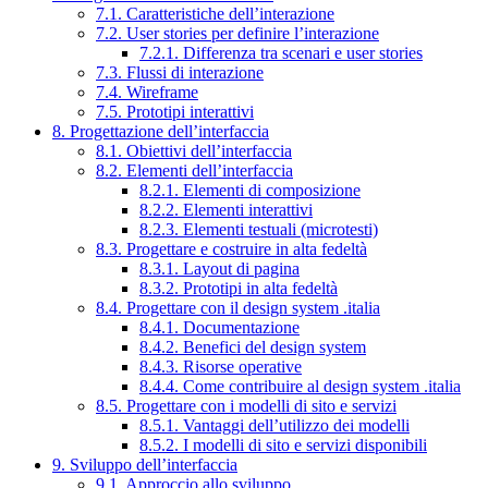
7.1. Caratteristiche dell’interazione
7.2. User stories per definire l’interazione
7.2.1. Differenza tra scenari e user stories
7.3. Flussi di interazione
7.4. Wireframe
7.5. Prototipi interattivi
8. Progettazione dell’interfaccia
8.1. Obiettivi dell’interfaccia
8.2. Elementi dell’interfaccia
8.2.1. Elementi di composizione
8.2.2. Elementi interattivi
8.2.3. Elementi testuali (microtesti)
8.3. Progettare e costruire in alta fedeltà
8.3.1. Layout di pagina
8.3.2. Prototipi in alta fedeltà
8.4. Progettare con il design system .italia
8.4.1. Documentazione
8.4.2. Benefici del design system
8.4.3. Risorse operative
8.4.4. Come contribuire al design system .italia
8.5. Progettare con i modelli di sito e servizi
8.5.1. Vantaggi dell’utilizzo dei modelli
8.5.2. I modelli di sito e servizi disponibili
9. Sviluppo dell’interfaccia
9.1. Approccio allo sviluppo