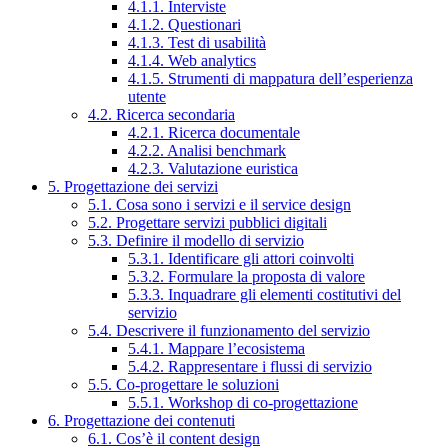
4.1.1. Interviste
4.1.2. Questionari
4.1.3. Test di usabilità
4.1.4. Web analytics
4.1.5. Strumenti di mappatura dell’esperienza
utente
4.2. Ricerca secondaria
4.2.1. Ricerca documentale
4.2.2. Analisi benchmark
4.2.3. Valutazione euristica
5. Progettazione dei servizi
5.1. Cosa sono i servizi e il service design
5.2. Progettare servizi pubblici digitali
5.3. Definire il modello di servizio
5.3.1. Identificare gli attori coinvolti
5.3.2. Formulare la proposta di valore
5.3.3. Inquadrare gli elementi costitutivi del
servizio
5.4. Descrivere il funzionamento del servizio
5.4.1. Mappare l’ecosistema
5.4.2. Rappresentare i flussi di servizio
5.5. Co-progettare le soluzioni
5.5.1. Workshop di co-progettazione
6. Progettazione dei contenuti
6.1. Cos’è il content design