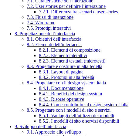
7.1. Caratteristiche dell’interazione
7.2. User stories per definire l’interazione
7.2.1. Differenza tra scenari e user stories
7.3. Flussi di interazione
7.4. Wireframe
7.5. Prototipi interattivi
8. Progettazione dell’interfaccia
8.1. Obiettivi dell’interfaccia
8.2. Elementi dell’interfaccia
8.2.1. Elementi di composizione
8.2.2. Elementi interattivi
8.2.3. Elementi testuali (microtesti)
8.3. Progettare e costruire in alta fedeltà
8.3.1. Layout di pagina
8.3.2. Prototipi in alta fedeltà
8.4. Progettare con il design system .italia
8.4.1. Documentazione
8.4.2. Benefici del design system
8.4.3. Risorse operative
8.4.4. Come contribuire al design system .italia
8.5. Progettare con i modelli di sito e servizi
8.5.1. Vantaggi dell’utilizzo dei modelli
8.5.2. I modelli di sito e servizi disponibili
9. Sviluppo dell’interfaccia
9.1. Approccio allo sviluppo