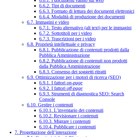
6.6.1. I documenti vanno sul web
6.6.2. Tipi di documenti
6.6.3. Formato di lettura dei documenti elettronici
6.6.4. Modalità di produzione dei documenti
6.7. Immagini e video
6.7.1. Testo alternativo (alt text) per le immagini
6.7.2. Sottotitoli per i video
6.7.3. Trascrizioni per i video
6.8. Proprietà intellettuale e privacy
6.8.1. Pubblicazione di contenuti prodotti dalla
Pubblica Amministrazione
6.8.2. Pubblicazione di contenuti non prodotti
dalla Pubblica Amministrazione
6.8.3. Consenso dei soggetti ritratti
6.9. Ottimizzazione per i motori di ricerca (SEO)
6.9.1. I fattori
on-page
6.9.2. I fattori
off-page
6.9.3. Strumenti di diagnostica SEO: Search
Console
6.10. Gestire i contenuti
6.10.1. L’inventario dei contenuti
6.10.2. Revisionare i contenuti
6.10.3. Migrare i contenuti
6.10.4. Pubblicare i contenuti
7. Progettazione dell’interazione