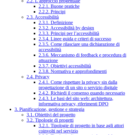
2.2. L’approccio progettuale
2.2.1. Buone pratiche
2.2.2. Principi
2.3. Accessibilità
2.3.1. Definizione
2.3.2. Accessibilità by design
2.3.3. Principi per l’accessibilità
2.3.4. Linee guida e criteri di successo
2.3.5. Come rilasciare una dichiarazione di
accessibilità
2.3.6. Meccanismo di feedback e procedura di
attuazione
2.3.7. Obiettivi accessibilità
2.3.8. Normativa e approfondimenti
2.4. Privacy
2.4.1. Come rispettare la privacy sin dalla
progettazione di un sito o servizio digitale
2.4.2. Richiedi il consenso quando necessario
2.4.3. Le basi del sito web: architettura,
informativa privacy, riferimenti DPO
3. Pianificazione, gestione e strategia
3.1. Obiettivi del progetto
3.2. Tipologie di progetti
3.2.1. Tipologie di progetto in base agli attori
coinvolti nel servizio