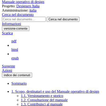
Manuale operativo di design
Progetto:
Designers Italia
Amministrazione:
italia
Cerca nel documento
Cerca nel documento
Informazioni
versione-corrente
Scarica
pdf
html
epub
Sorgente
Azioni
indice dei contenuti
Sommario
1. Scopo, destinatari e uso del Manuale operativo di design
1.1. Versionamento e storico
1.2. Consultazione del manuale
1.3. Contribuisci al manuale