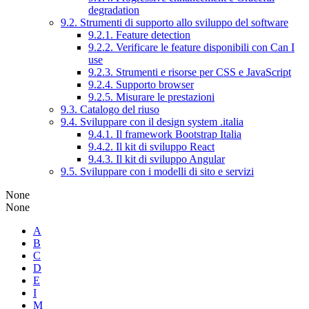
degradation
9.2. Strumenti di supporto allo sviluppo del software
9.2.1. Feature detection
9.2.2. Verificare le feature disponibili con Can I
use
9.2.3. Strumenti e risorse per CSS e JavaScript
9.2.4. Supporto browser
9.2.5. Misurare le prestazioni
9.3. Catalogo del riuso
9.4. Sviluppare con il design system .italia
9.4.1. Il framework Bootstrap Italia
9.4.2. Il kit di sviluppo React
9.4.3. Il kit di sviluppo Angular
9.5. Sviluppare con i modelli di sito e servizi
None
None
A
B
C
D
E
I
M