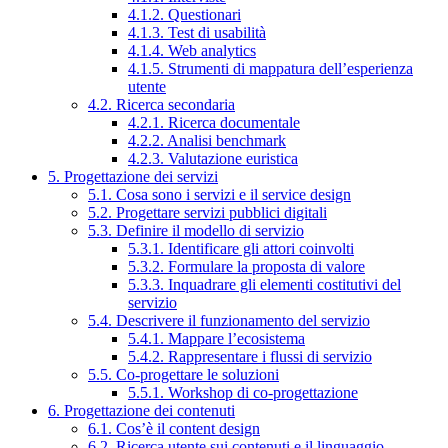
4.1.2. Questionari
4.1.3. Test di usabilità
4.1.4. Web analytics
4.1.5. Strumenti di mappatura dell’esperienza
utente
4.2. Ricerca secondaria
4.2.1. Ricerca documentale
4.2.2. Analisi benchmark
4.2.3. Valutazione euristica
5. Progettazione dei servizi
5.1. Cosa sono i servizi e il service design
5.2. Progettare servizi pubblici digitali
5.3. Definire il modello di servizio
5.3.1. Identificare gli attori coinvolti
5.3.2. Formulare la proposta di valore
5.3.3. Inquadrare gli elementi costitutivi del
servizio
5.4. Descrivere il funzionamento del servizio
5.4.1. Mappare l’ecosistema
5.4.2. Rappresentare i flussi di servizio
5.5. Co-progettare le soluzioni
5.5.1. Workshop di co-progettazione
6. Progettazione dei contenuti
6.1. Cos’è il content design
6.2. Ricerca utente sui contenuti e il linguaggio