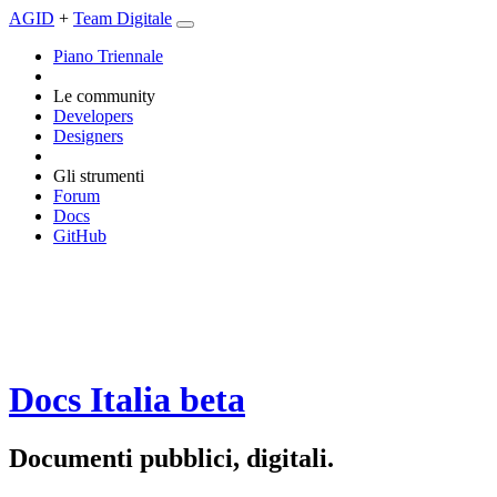
AGID
+
Team Digitale
Piano Triennale
Le community
Developers
Designers
Gli strumenti
Forum
Docs
GitHub
Docs Italia
beta
Documenti pubblici, digitali.