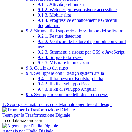
9.1.1. Attività preliminari
9.1.2. Web design responsivo e accessibile
9.1.3. Mobile first
9.1.4. Progressive enhancement e Graceful
degradation
9.2. Strumenti di supporto allo sviluppo del software
9.2.1. Feature detection
9.2.2. Verificare le feature disponibili con Can I
use
9.2.3. Strumenti e risorse per CSS e JavaScript
9.2.4. Supporto browser
9.2.5. Misurare le prestazioni
9.3. Catalogo del riuso
9.4. Sviluppare con il design system .italia
9.4.1. Il framework Bootstrap Italia
9.4.2. Il kit di sviluppo React
9.4.3. Il kit di sviluppo Angular
9.5. Sviluppare con i modelli di sito e servizi
1. Scopo, destinatari e uso del Manuale operativo di design
Team per la Trasformazione Digitale
in collaborazione con
Agenzia per l'Italia Digitale