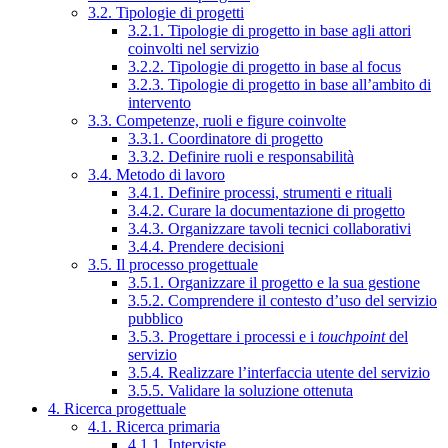
3.2. Tipologie di progetti
3.2.1. Tipologie di progetto in base agli attori
coinvolti nel servizio
3.2.2. Tipologie di progetto in base al focus
3.2.3. Tipologie di progetto in base all’ambito di
intervento
3.3. Competenze, ruoli e figure coinvolte
3.3.1. Coordinatore di progetto
3.3.2. Definire ruoli e responsabilità
3.4. Metodo di lavoro
3.4.1. Definire processi, strumenti e rituali
3.4.2. Curare la documentazione di progetto
3.4.3. Organizzare tavoli tecnici collaborativi
3.4.4. Prendere decisioni
3.5. Il processo progettuale
3.5.1. Organizzare il progetto e la sua gestione
3.5.2. Comprendere il contesto d’uso del servizio
pubblico
3.5.3. Progettare i processi e i
touchpoint
del
servizio
3.5.4. Realizzare l’interfaccia utente del servizio
3.5.5. Validare la soluzione ottenuta
4. Ricerca progettuale
4.1. Ricerca primaria
4.1.1. Interviste