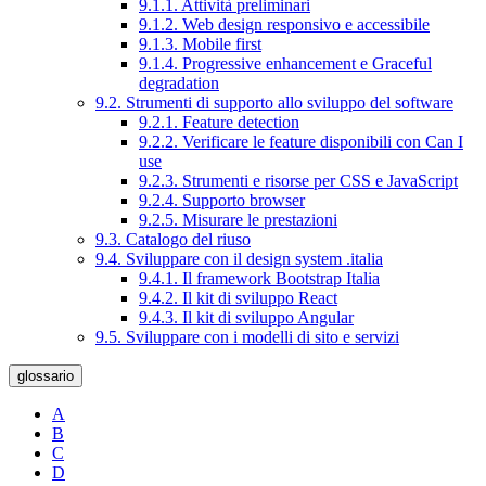
9.1.1. Attività preliminari
9.1.2. Web design responsivo e accessibile
9.1.3. Mobile first
9.1.4. Progressive enhancement e Graceful
degradation
9.2. Strumenti di supporto allo sviluppo del software
9.2.1. Feature detection
9.2.2. Verificare le feature disponibili con Can I
use
9.2.3. Strumenti e risorse per CSS e JavaScript
9.2.4. Supporto browser
9.2.5. Misurare le prestazioni
9.3. Catalogo del riuso
9.4. Sviluppare con il design system .italia
9.4.1. Il framework Bootstrap Italia
9.4.2. Il kit di sviluppo React
9.4.3. Il kit di sviluppo Angular
9.5. Sviluppare con i modelli di sito e servizi
glossario
A
B
C
D