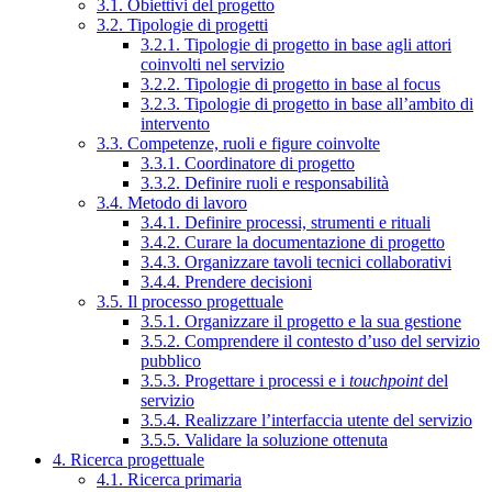
3.1. Obiettivi del progetto
3.2. Tipologie di progetti
3.2.1. Tipologie di progetto in base agli attori
coinvolti nel servizio
3.2.2. Tipologie di progetto in base al focus
3.2.3. Tipologie di progetto in base all’ambito di
intervento
3.3. Competenze, ruoli e figure coinvolte
3.3.1. Coordinatore di progetto
3.3.2. Definire ruoli e responsabilità
3.4. Metodo di lavoro
3.4.1. Definire processi, strumenti e rituali
3.4.2. Curare la documentazione di progetto
3.4.3. Organizzare tavoli tecnici collaborativi
3.4.4. Prendere decisioni
3.5. Il processo progettuale
3.5.1. Organizzare il progetto e la sua gestione
3.5.2. Comprendere il contesto d’uso del servizio
pubblico
3.5.3. Progettare i processi e i
touchpoint
del
servizio
3.5.4. Realizzare l’interfaccia utente del servizio
3.5.5. Validare la soluzione ottenuta
4. Ricerca progettuale
4.1. Ricerca primaria