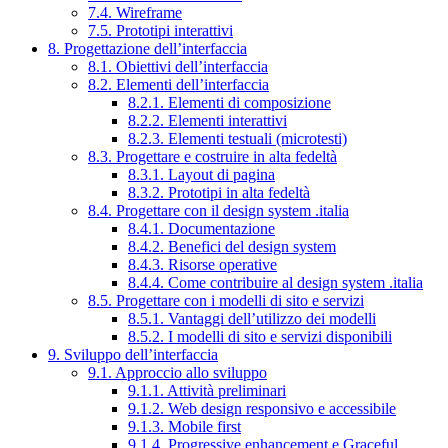
7.4. Wireframe
7.5. Prototipi interattivi
8. Progettazione dell’interfaccia
8.1. Obiettivi dell’interfaccia
8.2. Elementi dell’interfaccia
8.2.1. Elementi di composizione
8.2.2. Elementi interattivi
8.2.3. Elementi testuali (microtesti)
8.3. Progettare e costruire in alta fedeltà
8.3.1. Layout di pagina
8.3.2. Prototipi in alta fedeltà
8.4. Progettare con il design system .italia
8.4.1. Documentazione
8.4.2. Benefici del design system
8.4.3. Risorse operative
8.4.4. Come contribuire al design system .italia
8.5. Progettare con i modelli di sito e servizi
8.5.1. Vantaggi dell’utilizzo dei modelli
8.5.2. I modelli di sito e servizi disponibili
9. Sviluppo dell’interfaccia
9.1. Approccio allo sviluppo
9.1.1. Attività preliminari
9.1.2. Web design responsivo e accessibile
9.1.3. Mobile first
9.1.4. Progressive enhancement e Graceful