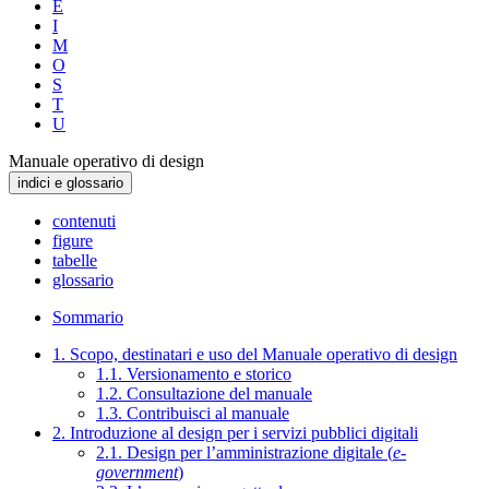
E
I
M
O
S
T
U
Manuale operativo di design
indici e glossario
contenuti
figure
tabelle
glossario
Sommario
1. Scopo, destinatari e uso del Manuale operativo di design
1.1. Versionamento e storico
1.2. Consultazione del manuale
1.3. Contribuisci al manuale
2. Introduzione al design per i servizi pubblici digitali
2.1. Design per l’amministrazione digitale (
e-
government
)