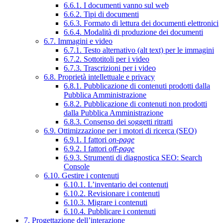
6.6.1. I documenti vanno sul web
6.6.2. Tipi di documenti
6.6.3. Formato di lettura dei documenti elettronici
6.6.4. Modalità di produzione dei documenti
6.7. Immagini e video
6.7.1. Testo alternativo (alt text) per le immagini
6.7.2. Sottotitoli per i video
6.7.3. Trascrizioni per i video
6.8. Proprietà intellettuale e privacy
6.8.1. Pubblicazione di contenuti prodotti dalla
Pubblica Amministrazione
6.8.2. Pubblicazione di contenuti non prodotti
dalla Pubblica Amministrazione
6.8.3. Consenso dei soggetti ritratti
6.9. Ottimizzazione per i motori di ricerca (SEO)
6.9.1. I fattori
on-page
6.9.2. I fattori
off-page
6.9.3. Strumenti di diagnostica SEO: Search
Console
6.10. Gestire i contenuti
6.10.1. L’inventario dei contenuti
6.10.2. Revisionare i contenuti
6.10.3. Migrare i contenuti
6.10.4. Pubblicare i contenuti
7. Progettazione dell’interazione