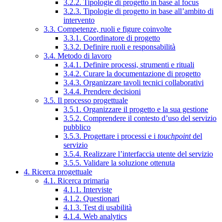
3.2.2. Tipologie di progetto in base al focus
3.2.3. Tipologie di progetto in base all’ambito di
intervento
3.3. Competenze, ruoli e figure coinvolte
3.3.1. Coordinatore di progetto
3.3.2. Definire ruoli e responsabilità
3.4. Metodo di lavoro
3.4.1. Definire processi, strumenti e rituali
3.4.2. Curare la documentazione di progetto
3.4.3. Organizzare tavoli tecnici collaborativi
3.4.4. Prendere decisioni
3.5. Il processo progettuale
3.5.1. Organizzare il progetto e la sua gestione
3.5.2. Comprendere il contesto d’uso del servizio
pubblico
3.5.3. Progettare i processi e i
touchpoint
del
servizio
3.5.4. Realizzare l’interfaccia utente del servizio
3.5.5. Validare la soluzione ottenuta
4. Ricerca progettuale
4.1. Ricerca primaria
4.1.1. Interviste
4.1.2. Questionari
4.1.3. Test di usabilità
4.1.4. Web analytics