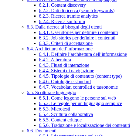
6.2.1. Content discovery
6.2.2. Dati di ricerca (search keywords)
6.2.3. Ricerca tramite analytics
6.2.4. Ricerca sui forum
6.3. Dalla ricerca ai bisogni degli utenti
6.3.1. User stories per definire i contenuti
6.3.2. Job stories per definire i contenuti
6.3.3. Criteri di accettazione
6.4. Architettura dell’informazione
6.4.1. Definire l’architettura dell’informazione
6.4.2. Alberatura
6.4.3. Flussi di interazione
6.4.4. Sistemi di navigazione
6.4.5. Tipologie di contenuto (content type)
6.4.6. Ontologie e standard
6.4.7. Vocabolari controllati e tassonomie
6.5. Scrittura e linguaggio
6.5.1. Come leggono le persone sul web
6.5.2. Le regole per un linguaggio semplice
6.5.3. Microtesti
6.5.4. Scrittura collaborativa
6.5.5. Content critique
6.5.6. Traduzione e localizzazione dei contenuti
6.6. Documenti