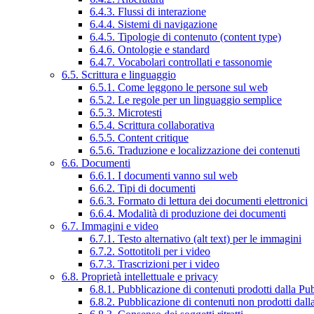
6.4.3. Flussi di interazione
6.4.4. Sistemi di navigazione
6.4.5. Tipologie di contenuto (content type)
6.4.6. Ontologie e standard
6.4.7. Vocabolari controllati e tassonomie
6.5. Scrittura e linguaggio
6.5.1. Come leggono le persone sul web
6.5.2. Le regole per un linguaggio semplice
6.5.3. Microtesti
6.5.4. Scrittura collaborativa
6.5.5. Content critique
6.5.6. Traduzione e localizzazione dei contenuti
6.6. Documenti
6.6.1. I documenti vanno sul web
6.6.2. Tipi di documenti
6.6.3. Formato di lettura dei documenti elettronici
6.6.4. Modalità di produzione dei documenti
6.7. Immagini e video
6.7.1. Testo alternativo (alt text) per le immagini
6.7.2. Sottotitoli per i video
6.7.3. Trascrizioni per i video
6.8. Proprietà intellettuale e privacy
6.8.1. Pubblicazione di contenuti prodotti dalla P
6.8.2. Pubblicazione di contenuti non prodotti dal