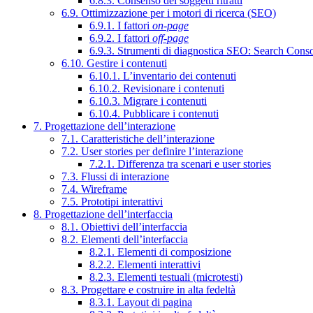
6.8.3. Consenso dei soggetti ritratti
6.9. Ottimizzazione per i motori di ricerca (SEO)
6.9.1. I fattori
on-page
6.9.2. I fattori
off-page
6.9.3. Strumenti di diagnostica SEO: Search Cons
6.10. Gestire i contenuti
6.10.1. L’inventario dei contenuti
6.10.2. Revisionare i contenuti
6.10.3. Migrare i contenuti
6.10.4. Pubblicare i contenuti
7. Progettazione dell’interazione
7.1. Caratteristiche dell’interazione
7.2. User stories per definire l’interazione
7.2.1. Differenza tra scenari e user stories
7.3. Flussi di interazione
7.4. Wireframe
7.5. Prototipi interattivi
8. Progettazione dell’interfaccia
8.1. Obiettivi dell’interfaccia
8.2. Elementi dell’interfaccia
8.2.1. Elementi di composizione
8.2.2. Elementi interattivi
8.2.3. Elementi testuali (microtesti)
8.3. Progettare e costruire in alta fedeltà
8.3.1. Layout di pagina