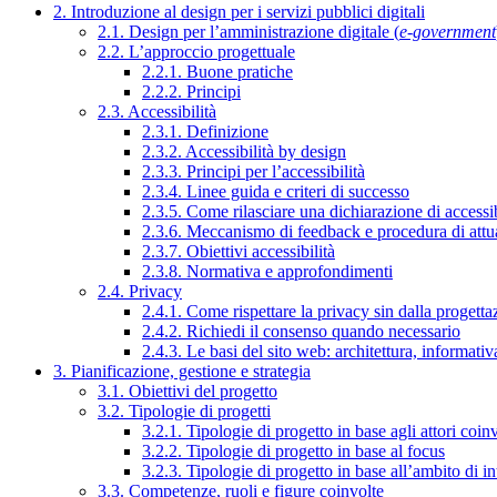
2. Introduzione al design per i servizi pubblici digitali
2.1. Design per l’amministrazione digitale (
e-government
2.2. L’approccio progettuale
2.2.1. Buone pratiche
2.2.2. Principi
2.3. Accessibilità
2.3.1. Definizione
2.3.2. Accessibilità by design
2.3.3. Principi per l’accessibilità
2.3.4. Linee guida e criteri di successo
2.3.5. Come rilasciare una dichiarazione di accessib
2.3.6. Meccanismo di feedback e procedura di attu
2.3.7. Obiettivi accessibilità
2.3.8. Normativa e approfondimenti
2.4. Privacy
2.4.1. Come rispettare la privacy sin dalla progettaz
2.4.2. Richiedi il consenso quando necessario
2.4.3. Le basi del sito web: architettura, informati
3. Pianificazione, gestione e strategia
3.1. Obiettivi del progetto
3.2. Tipologie di progetti
3.2.1. Tipologie di progetto in base agli attori coinv
3.2.2. Tipologie di progetto in base al focus
3.2.3. Tipologie di progetto in base all’ambito di i
3.3. Competenze, ruoli e figure coinvolte