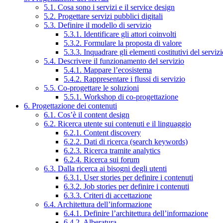
5.1. Cosa sono i servizi e il service design
5.2. Progettare servizi pubblici digitali
5.3. Definire il modello di servizio
5.3.1. Identificare gli attori coinvolti
5.3.2. Formulare la proposta di valore
5.3.3. Inquadrare gli elementi costitutivi del serviz
5.4. Descrivere il funzionamento del servizio
5.4.1. Mappare l’ecosistema
5.4.2. Rappresentare i flussi di servizio
5.5. Co-progettare le soluzioni
5.5.1. Workshop di co-progettazione
6. Progettazione dei contenuti
6.1. Cos’è il content design
6.2. Ricerca utente sui contenuti e il linguaggio
6.2.1. Content discovery
6.2.2. Dati di ricerca (search keywords)
6.2.3. Ricerca tramite analytics
6.2.4. Ricerca sui forum
6.3. Dalla ricerca ai bisogni degli utenti
6.3.1. User stories per definire i contenuti
6.3.2. Job stories per definire i contenuti
6.3.3. Criteri di accettazione
6.4. Architettura dell’informazione
6.4.1. Definire l’architettura dell’informazione
6.4.2. Alberatura