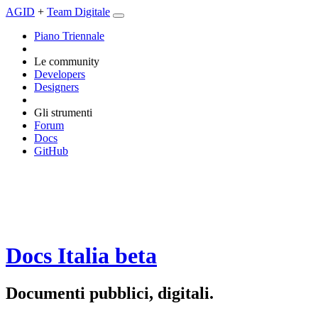
AGID
+
Team Digitale
Piano Triennale
Le community
Developers
Designers
Gli strumenti
Forum
Docs
GitHub
Docs Italia
beta
Documenti pubblici, digitali.