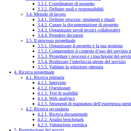
3.3.1. Coordinatore di progetto
3.3.2. Definire ruoli e responsabilità
3.4. Metodo di lavoro
3.4.1. Definire processi, strumenti e rituali
3.4.2. Curare la documentazione di progetto
3.4.3. Organizzare tavoli tecnici collaborativi
3.4.4. Prendere decisioni
3.5. Il processo progettuale
3.5.1. Organizzare il progetto e la sua gestione
3.5.2. Comprendere il contesto d’uso del servizio 
3.5.3. Progettare i processi e i
touchpoint
del servi
3.5.4. Realizzare l’interfaccia utente del servizio
3.5.5. Validare la soluzione ottenuta
4. Ricerca progettuale
4.1. Ricerca primaria
4.1.1. Interviste
4.1.2. Questionari
4.1.3. Test di usabilità
4.1.4. Web analytics
4.1.5. Strumenti di mappatura dell’esperienza uten
4.2. Ricerca secondaria
4.2.1. Ricerca documentale
4.2.2. Analisi benchmark
4.2.3. Valutazione euristica
5. Progettazione dei servizi