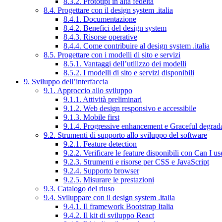
8.3.2. Prototipi in alta fedeltà
8.4. Progettare con il design system .italia
8.4.1. Documentazione
8.4.2. Benefici del design system
8.4.3. Risorse operative
8.4.4. Come contribuire al design system .italia
8.5. Progettare con i modelli di sito e servizi
8.5.1. Vantaggi dell’utilizzo dei modelli
8.5.2. I modelli di sito e servizi disponibili
9. Sviluppo dell’interfaccia
9.1. Approccio allo sviluppo
9.1.1. Attività preliminari
9.1.2. Web design responsivo e accessibile
9.1.3. Mobile first
9.1.4. Progressive enhancement e Graceful degrad
9.2. Strumenti di supporto allo sviluppo del software
9.2.1. Feature detection
9.2.2. Verificare le feature disponibili con Can I us
9.2.3. Strumenti e risorse per CSS e JavaScript
9.2.4. Supporto browser
9.2.5. Misurare le prestazioni
9.3. Catalogo del riuso
9.4. Sviluppare con il design system .italia
9.4.1. Il framework Bootstrap Italia
9.4.2. Il kit di sviluppo React