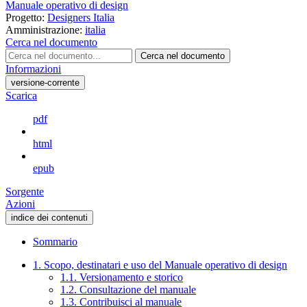
Manuale operativo di design
Progetto:
Designers Italia
Amministrazione:
italia
Cerca nel documento
Cerca nel documento
Informazioni
versione-corrente
Scarica
pdf
html
epub
Sorgente
Azioni
indice dei contenuti
Sommario
1. Scopo, destinatari e uso del Manuale operativo di design
1.1. Versionamento e storico
1.2. Consultazione del manuale
1.3. Contribuisci al manuale