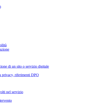
)
ilità
azione
ione di un sito o servizio digitale
va privacy, riferimenti DPO
olti nel servizio
ntervento