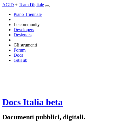
AGID
+
Team Digitale
Piano Triennale
Le community
Developers
Designers
Gli strumenti
Forum
Docs
GitHub
Docs Italia
beta
Documenti pubblici, digitali.