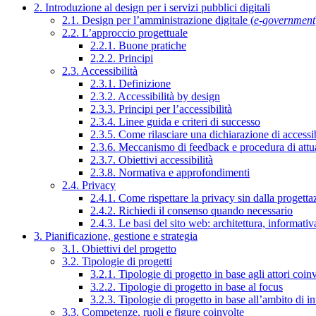
2. Introduzione al design per i servizi pubblici digitali
2.1. Design per l’amministrazione digitale (
e-government
2.2. L’approccio progettuale
2.2.1. Buone pratiche
2.2.2. Principi
2.3. Accessibilità
2.3.1. Definizione
2.3.2. Accessibilità by design
2.3.3. Principi per l’accessibilità
2.3.4. Linee guida e criteri di successo
2.3.5. Come rilasciare una dichiarazione di accessib
2.3.6. Meccanismo di feedback e procedura di attu
2.3.7. Obiettivi accessibilità
2.3.8. Normativa e approfondimenti
2.4. Privacy
2.4.1. Come rispettare la privacy sin dalla progettaz
2.4.2. Richiedi il consenso quando necessario
2.4.3. Le basi del sito web: architettura, informati
3. Pianificazione, gestione e strategia
3.1. Obiettivi del progetto
3.2. Tipologie di progetti
3.2.1. Tipologie di progetto in base agli attori coinv
3.2.2. Tipologie di progetto in base al focus
3.2.3. Tipologie di progetto in base all’ambito di i
3.3. Competenze, ruoli e figure coinvolte