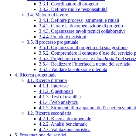
3.3.1. Coordinatore di progetto
3.3.2. Definire ruoli e responsabilità
3.4. Metodo di lavoro
3.4.1. Definire processi, strumenti e rituali
3.4.2. Curare la documentazione di progetto
3.4.3. Organizzare tavoli tecnici collaborativi
3.4.4. Prendere decisioni
3.5. Il processo progettuale
3.5.1. Organizzare il progetto e la sua gestione
3.5.2. Comprendere il contesto d’uso del servizio 
3.5.3. Progettare i processi e i
touchpoint
del servi
3.5.4. Realizzare l’interfaccia utente del servizio
3.5.5. Validare la soluzione ottenuta
4. Ricerca progettuale
4.1. Ricerca primaria
4.1.1. Interviste
4.1.2. Questionari
4.1.3. Test di usabilità
4.1.4. Web analytics
4.1.5. Strumenti di mappatura dell’esperienza uten
4.2. Ricerca secondaria
4.2.1. Ricerca documentale
4.2.2. Analisi benchmark
4.2.3. Valutazione euristica
5. Progettazione dei servizi