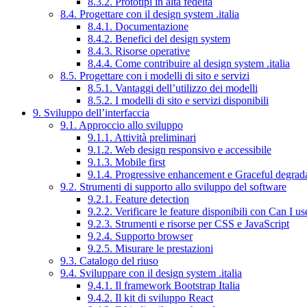
8.3.2. Prototipi in alta fedeltà
8.4. Progettare con il design system .italia
8.4.1. Documentazione
8.4.2. Benefici del design system
8.4.3. Risorse operative
8.4.4. Come contribuire al design system .italia
8.5. Progettare con i modelli di sito e servizi
8.5.1. Vantaggi dell’utilizzo dei modelli
8.5.2. I modelli di sito e servizi disponibili
9. Sviluppo dell’interfaccia
9.1. Approccio allo sviluppo
9.1.1. Attività preliminari
9.1.2. Web design responsivo e accessibile
9.1.3. Mobile first
9.1.4. Progressive enhancement e Graceful degrad
9.2. Strumenti di supporto allo sviluppo del software
9.2.1. Feature detection
9.2.2. Verificare le feature disponibili con Can I us
9.2.3. Strumenti e risorse per CSS e JavaScript
9.2.4. Supporto browser
9.2.5. Misurare le prestazioni
9.3. Catalogo del riuso
9.4. Sviluppare con il design system .italia
9.4.1. Il framework Bootstrap Italia
9.4.2. Il kit di sviluppo React