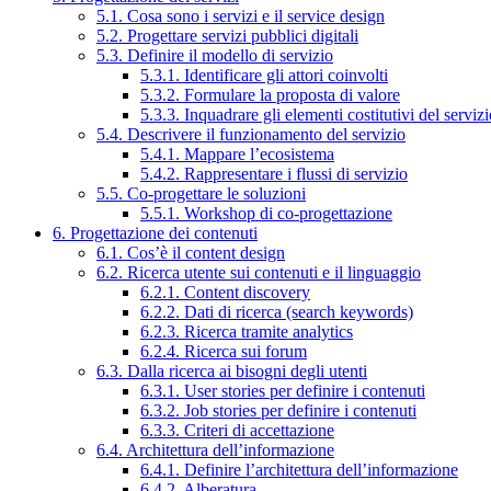
5.1. Cosa sono i servizi e il service design
5.2. Progettare servizi pubblici digitali
5.3. Definire il modello di servizio
5.3.1. Identificare gli attori coinvolti
5.3.2. Formulare la proposta di valore
5.3.3. Inquadrare gli elementi costitutivi del serviz
5.4. Descrivere il funzionamento del servizio
5.4.1. Mappare l’ecosistema
5.4.2. Rappresentare i flussi di servizio
5.5. Co-progettare le soluzioni
5.5.1. Workshop di co-progettazione
6. Progettazione dei contenuti
6.1. Cos’è il content design
6.2. Ricerca utente sui contenuti e il linguaggio
6.2.1. Content discovery
6.2.2. Dati di ricerca (search keywords)
6.2.3. Ricerca tramite analytics
6.2.4. Ricerca sui forum
6.3. Dalla ricerca ai bisogni degli utenti
6.3.1. User stories per definire i contenuti
6.3.2. Job stories per definire i contenuti
6.3.3. Criteri di accettazione
6.4. Architettura dell’informazione
6.4.1. Definire l’architettura dell’informazione
6.4.2. Alberatura