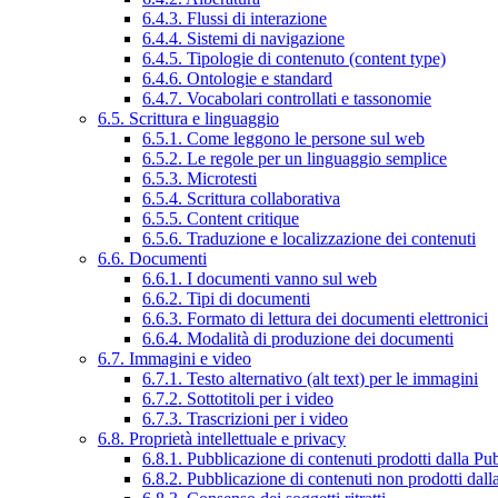
6.4.3. Flussi di interazione
6.4.4. Sistemi di navigazione
6.4.5. Tipologie di contenuto (content type)
6.4.6. Ontologie e standard
6.4.7. Vocabolari controllati e tassonomie
6.5. Scrittura e linguaggio
6.5.1. Come leggono le persone sul web
6.5.2. Le regole per un linguaggio semplice
6.5.3. Microtesti
6.5.4. Scrittura collaborativa
6.5.5. Content critique
6.5.6. Traduzione e localizzazione dei contenuti
6.6. Documenti
6.6.1. I documenti vanno sul web
6.6.2. Tipi di documenti
6.6.3. Formato di lettura dei documenti elettronici
6.6.4. Modalità di produzione dei documenti
6.7. Immagini e video
6.7.1. Testo alternativo (alt text) per le immagini
6.7.2. Sottotitoli per i video
6.7.3. Trascrizioni per i video
6.8. Proprietà intellettuale e privacy
6.8.1. Pubblicazione di contenuti prodotti dalla P
6.8.2. Pubblicazione di contenuti non prodotti dal