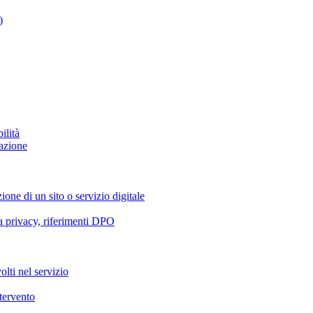
)
ilità
azione
ione di un sito o servizio digitale
va privacy, riferimenti DPO
olti nel servizio
ntervento