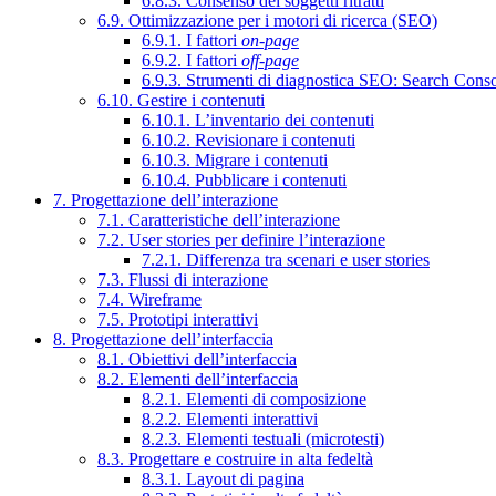
6.8.3. Consenso dei soggetti ritratti
6.9. Ottimizzazione per i motori di ricerca (SEO)
6.9.1. I fattori
on-page
6.9.2. I fattori
off-page
6.9.3. Strumenti di diagnostica SEO: Search Cons
6.10. Gestire i contenuti
6.10.1. L’inventario dei contenuti
6.10.2. Revisionare i contenuti
6.10.3. Migrare i contenuti
6.10.4. Pubblicare i contenuti
7. Progettazione dell’interazione
7.1. Caratteristiche dell’interazione
7.2. User stories per definire l’interazione
7.2.1. Differenza tra scenari e user stories
7.3. Flussi di interazione
7.4. Wireframe
7.5. Prototipi interattivi
8. Progettazione dell’interfaccia
8.1. Obiettivi dell’interfaccia
8.2. Elementi dell’interfaccia
8.2.1. Elementi di composizione
8.2.2. Elementi interattivi
8.2.3. Elementi testuali (microtesti)
8.3. Progettare e costruire in alta fedeltà
8.3.1. Layout di pagina