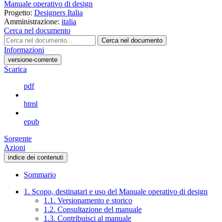
Manuale operativo di design
Progetto:
Designers Italia
Amministrazione:
italia
Cerca nel documento
Cerca nel documento
Informazioni
versione-corrente
Scarica
pdf
html
epub
Sorgente
Azioni
indice dei contenuti
Sommario
1. Scopo, destinatari e uso del Manuale operativo di design
1.1. Versionamento e storico
1.2. Consultazione del manuale
1.3. Contribuisci al manuale