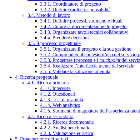
3.3.1. Coordinatore di progetto
3.3.2. Definire ruoli e responsabilità
3.4. Metodo di lavoro
3.4.1. Definire processi, strumenti e rituali
3.4.2. Curare la documentazione di progetto
3.4.3. Organizzare tavoli tecnici collaborativi
3.4.4. Prendere decisioni
3.5. Il processo progettuale
3.5.1. Organizzare il progetto e la sua gestione
3.5.2. Comprendere il contesto d’uso del servizio 
3.5.3. Progettare i processi e i
touchpoint
del servi
3.5.4. Realizzare l’interfaccia utente del servizio
3.5.5. Validare la soluzione ottenuta
4. Ricerca progettuale
4.1. Ricerca primaria
4.1.1. Interviste
4.1.2. Questionari
4.1.3. Test di usabilità
4.1.4. Web analytics
4.1.5. Strumenti di mappatura dell’esperienza uten
4.2. Ricerca secondaria
4.2.1. Ricerca documentale
4.2.2. Analisi benchmark
4.2.3. Valutazione euristica
5. Progettazione dei servizi