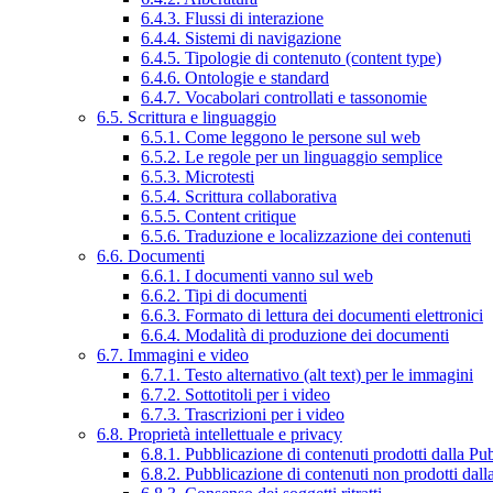
6.4.3. Flussi di interazione
6.4.4. Sistemi di navigazione
6.4.5. Tipologie di contenuto (content type)
6.4.6. Ontologie e standard
6.4.7. Vocabolari controllati e tassonomie
6.5. Scrittura e linguaggio
6.5.1. Come leggono le persone sul web
6.5.2. Le regole per un linguaggio semplice
6.5.3. Microtesti
6.5.4. Scrittura collaborativa
6.5.5. Content critique
6.5.6. Traduzione e localizzazione dei contenuti
6.6. Documenti
6.6.1. I documenti vanno sul web
6.6.2. Tipi di documenti
6.6.3. Formato di lettura dei documenti elettronici
6.6.4. Modalità di produzione dei documenti
6.7. Immagini e video
6.7.1. Testo alternativo (alt text) per le immagini
6.7.2. Sottotitoli per i video
6.7.3. Trascrizioni per i video
6.8. Proprietà intellettuale e privacy
6.8.1. Pubblicazione di contenuti prodotti dalla P
6.8.2. Pubblicazione di contenuti non prodotti dal