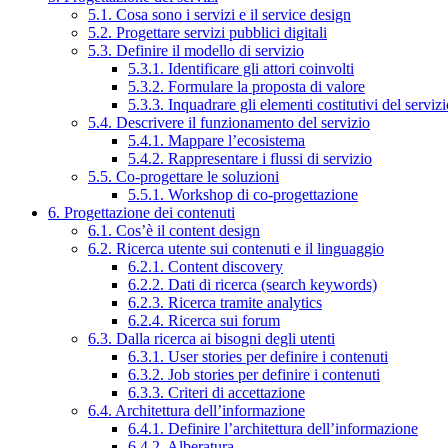
5.1. Cosa sono i servizi e il service design
5.2. Progettare servizi pubblici digitali
5.3. Definire il modello di servizio
5.3.1. Identificare gli attori coinvolti
5.3.2. Formulare la proposta di valore
5.3.3. Inquadrare gli elementi costitutivi del serviz
5.4. Descrivere il funzionamento del servizio
5.4.1. Mappare l’ecosistema
5.4.2. Rappresentare i flussi di servizio
5.5. Co-progettare le soluzioni
5.5.1. Workshop di co-progettazione
6. Progettazione dei contenuti
6.1. Cos’è il content design
6.2. Ricerca utente sui contenuti e il linguaggio
6.2.1. Content discovery
6.2.2. Dati di ricerca (search keywords)
6.2.3. Ricerca tramite analytics
6.2.4. Ricerca sui forum
6.3. Dalla ricerca ai bisogni degli utenti
6.3.1. User stories per definire i contenuti
6.3.2. Job stories per definire i contenuti
6.3.3. Criteri di accettazione
6.4. Architettura dell’informazione
6.4.1. Definire l’architettura dell’informazione
6.4.2. Alberatura