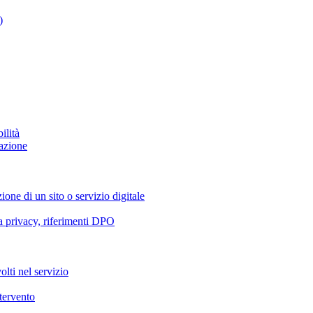
)
ilità
azione
ione di un sito o servizio digitale
va privacy, riferimenti DPO
olti nel servizio
ntervento