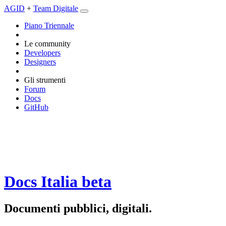
AGID
+
Team Digitale
Piano Triennale
Le community
Developers
Designers
Gli strumenti
Forum
Docs
GitHub
Docs Italia
beta
Documenti pubblici, digitali.