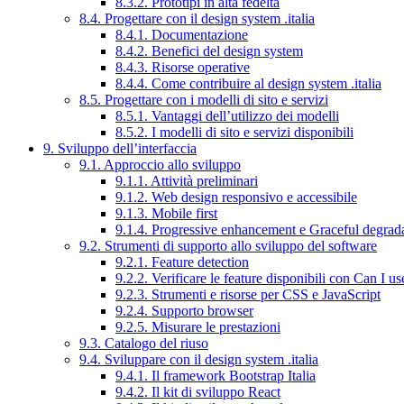
8.3.2. Prototipi in alta fedeltà
8.4. Progettare con il design system .italia
8.4.1. Documentazione
8.4.2. Benefici del design system
8.4.3. Risorse operative
8.4.4. Come contribuire al design system .italia
8.5. Progettare con i modelli di sito e servizi
8.5.1. Vantaggi dell’utilizzo dei modelli
8.5.2. I modelli di sito e servizi disponibili
9. Sviluppo dell’interfaccia
9.1. Approccio allo sviluppo
9.1.1. Attività preliminari
9.1.2. Web design responsivo e accessibile
9.1.3. Mobile first
9.1.4. Progressive enhancement e Graceful degrad
9.2. Strumenti di supporto allo sviluppo del software
9.2.1. Feature detection
9.2.2. Verificare le feature disponibili con Can I us
9.2.3. Strumenti e risorse per CSS e JavaScript
9.2.4. Supporto browser
9.2.5. Misurare le prestazioni
9.3. Catalogo del riuso
9.4. Sviluppare con il design system .italia
9.4.1. Il framework Bootstrap Italia
9.4.2. Il kit di sviluppo React