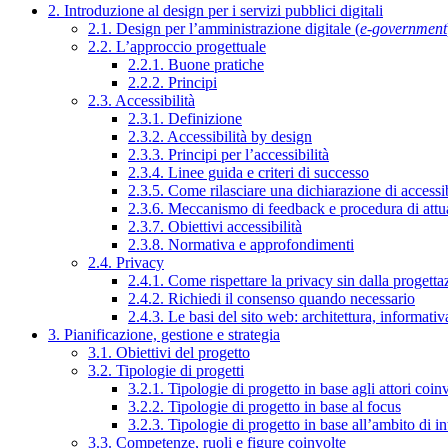
2. Introduzione al design per i servizi pubblici digitali
2.1. Design per l’amministrazione digitale (
e-government
2.2. L’approccio progettuale
2.2.1. Buone pratiche
2.2.2. Principi
2.3. Accessibilità
2.3.1. Definizione
2.3.2. Accessibilità by design
2.3.3. Principi per l’accessibilità
2.3.4. Linee guida e criteri di successo
2.3.5. Come rilasciare una dichiarazione di accessib
2.3.6. Meccanismo di feedback e procedura di attu
2.3.7. Obiettivi accessibilità
2.3.8. Normativa e approfondimenti
2.4. Privacy
2.4.1. Come rispettare la privacy sin dalla progettaz
2.4.2. Richiedi il consenso quando necessario
2.4.3. Le basi del sito web: architettura, informati
3. Pianificazione, gestione e strategia
3.1. Obiettivi del progetto
3.2. Tipologie di progetti
3.2.1. Tipologie di progetto in base agli attori coinv
3.2.2. Tipologie di progetto in base al focus
3.2.3. Tipologie di progetto in base all’ambito di i
3.3. Competenze, ruoli e figure coinvolte