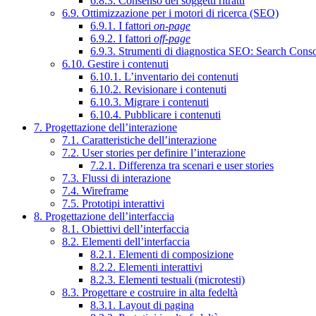
6.8.3. Consenso dei soggetti ritratti
6.9. Ottimizzazione per i motori di ricerca (SEO)
6.9.1. I fattori
on-page
6.9.2. I fattori
off-page
6.9.3. Strumenti di diagnostica SEO: Search Cons
6.10. Gestire i contenuti
6.10.1. L’inventario dei contenuti
6.10.2. Revisionare i contenuti
6.10.3. Migrare i contenuti
6.10.4. Pubblicare i contenuti
7. Progettazione dell’interazione
7.1. Caratteristiche dell’interazione
7.2. User stories per definire l’interazione
7.2.1. Differenza tra scenari e user stories
7.3. Flussi di interazione
7.4. Wireframe
7.5. Prototipi interattivi
8. Progettazione dell’interfaccia
8.1. Obiettivi dell’interfaccia
8.2. Elementi dell’interfaccia
8.2.1. Elementi di composizione
8.2.2. Elementi interattivi
8.2.3. Elementi testuali (microtesti)
8.3. Progettare e costruire in alta fedeltà
8.3.1. Layout di pagina