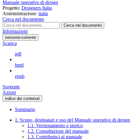
Manuale operativo di design
Progetto:
Designers Italia
Amministrazione:
italia
Cerca nel documento
Cerca nel documento
Informazioni
versione-corrente
Scarica
pdf
html
epub
Sorgente
Azioni
indice dei contenuti
Sommario
1. Scopo, destinatari e uso del Manuale operativo di design
1.1. Versionamento e storico
1.2. Consultazione del manuale
1.3. Contribuisci al manuale