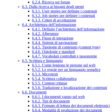
6.2.4. Ricerca sui forum
6.3. Dalla ricerca ai bisogni degli utenti
6.3.1. User stories per definire i contenuti
6.3.2. Job stories per definire i contenuti
6.3.3. Criteri di accettazione
6.4. Architettura dell’informazione
6.4.1. Definire l’architettura dell’informazione
6.4.2. Alberatura
6.4.3. Flussi di interazione
6.4.4. Sistemi di navigazione
6.4.5. Tipologie di contenuto (content type)
6.4.6. Ontologie e standard
6.4.7. Vocabolari controllati e tassonomie
6.5. Scrittura e linguaggio
6.5.1. Come leggono le persone sul web
6.5.2. Le regole per un linguaggio semplice
6.5.3. Microtesti
6.5.4. Scrittura collaborativa
6.5.5. Content critique
6.5.6. Traduzione e localizzazione dei contenuti
6.6. Documenti
6.6.1. I documenti vanno sul web
6.6.2. Tipi di documenti
6.6.3. Formato di lettura dei documenti elettronici
6.6.4. Modalità di produzione dei documenti