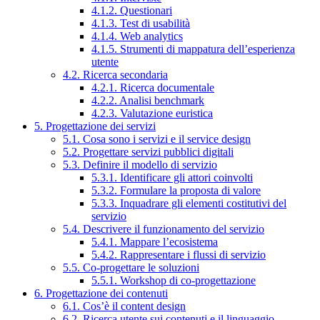
4.1.2. Questionari
4.1.3. Test di usabilità
4.1.4. Web analytics
4.1.5. Strumenti di mappatura dell’esperienza
utente
4.2. Ricerca secondaria
4.2.1. Ricerca documentale
4.2.2. Analisi benchmark
4.2.3. Valutazione euristica
5. Progettazione dei servizi
5.1. Cosa sono i servizi e il service design
5.2. Progettare servizi pubblici digitali
5.3. Definire il modello di servizio
5.3.1. Identificare gli attori coinvolti
5.3.2. Formulare la proposta di valore
5.3.3. Inquadrare gli elementi costitutivi del
servizio
5.4. Descrivere il funzionamento del servizio
5.4.1. Mappare l’ecosistema
5.4.2. Rappresentare i flussi di servizio
5.5. Co-progettare le soluzioni
5.5.1. Workshop di co-progettazione
6. Progettazione dei contenuti
6.1. Cos’è il content design
6.2. Ricerca utente sui contenuti e il linguaggio