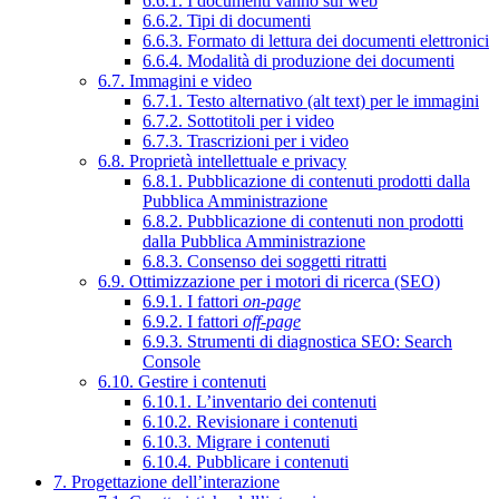
6.6.1. I documenti vanno sul web
6.6.2. Tipi di documenti
6.6.3. Formato di lettura dei documenti elettronici
6.6.4. Modalità di produzione dei documenti
6.7. Immagini e video
6.7.1. Testo alternativo (alt text) per le immagini
6.7.2. Sottotitoli per i video
6.7.3. Trascrizioni per i video
6.8. Proprietà intellettuale e privacy
6.8.1. Pubblicazione di contenuti prodotti dalla
Pubblica Amministrazione
6.8.2. Pubblicazione di contenuti non prodotti
dalla Pubblica Amministrazione
6.8.3. Consenso dei soggetti ritratti
6.9. Ottimizzazione per i motori di ricerca (SEO)
6.9.1. I fattori
on-page
6.9.2. I fattori
off-page
6.9.3. Strumenti di diagnostica SEO: Search
Console
6.10. Gestire i contenuti
6.10.1. L’inventario dei contenuti
6.10.2. Revisionare i contenuti
6.10.3. Migrare i contenuti
6.10.4. Pubblicare i contenuti
7. Progettazione dell’interazione