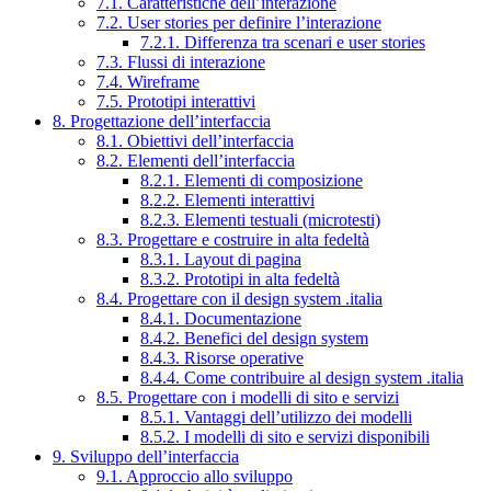
7.1. Caratteristiche dell’interazione
7.2. User stories per definire l’interazione
7.2.1. Differenza tra scenari e user stories
7.3. Flussi di interazione
7.4. Wireframe
7.5. Prototipi interattivi
8. Progettazione dell’interfaccia
8.1. Obiettivi dell’interfaccia
8.2. Elementi dell’interfaccia
8.2.1. Elementi di composizione
8.2.2. Elementi interattivi
8.2.3. Elementi testuali (microtesti)
8.3. Progettare e costruire in alta fedeltà
8.3.1. Layout di pagina
8.3.2. Prototipi in alta fedeltà
8.4. Progettare con il design system .italia
8.4.1. Documentazione
8.4.2. Benefici del design system
8.4.3. Risorse operative
8.4.4. Come contribuire al design system .italia
8.5. Progettare con i modelli di sito e servizi
8.5.1. Vantaggi dell’utilizzo dei modelli
8.5.2. I modelli di sito e servizi disponibili
9. Sviluppo dell’interfaccia
9.1. Approccio allo sviluppo