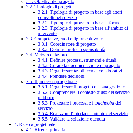
3.1. Obiettivi del progetto
3.2. Tipologie di progetti
3.2.1. Tipologie di progetto in base agli attori
coinvolti nel servizio
3.2.2. Tipologie di progetto in base al focus
3.2.3. Tipologie di progetto in base all’ambito di
intervento
3.3. Competenze, ruoli e figure coinvolte
3.3.1. Coordinatore di progetto
3.3.2. Definire ruoli e responsabilità
3.4. Metodo di lavoro
3.4.1. Definire processi, strumenti e rituali
3.4.2. Curare la documentazione di progetto
3.4.3. Organizzare tavoli tecnici collaborativi
3.4.4. Prendere decisioni
3.5. Il processo progettuale
3.5.1. Organizzare il progetto e la sua gestione
3.5.2. Comprendere il contesto d’uso del servizio
pubblico
3.5.3. Progettare i processi e i
touchpoint
del
servizio
3.5.4. Realizzare l’interfaccia utente del servizio
3.5.5. Validare la soluzione ottenuta
4. Ricerca progettuale
4.1. Ricerca primaria