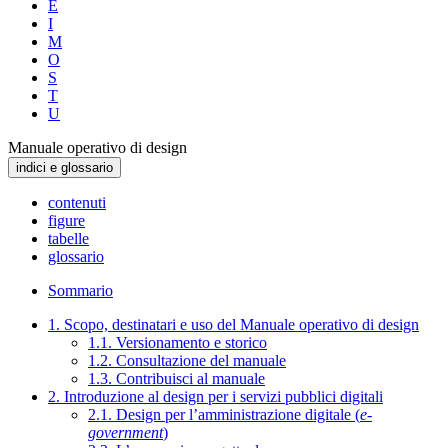
E
I
M
O
S
T
U
Manuale operativo di design
indici e glossario
contenuti
figure
tabelle
glossario
Sommario
1. Scopo, destinatari e uso del Manuale operativo di design
1.1. Versionamento e storico
1.2. Consultazione del manuale
1.3. Contribuisci al manuale
2. Introduzione al design per i servizi pubblici digitali
2.1. Design per l’amministrazione digitale (
e-
government
)