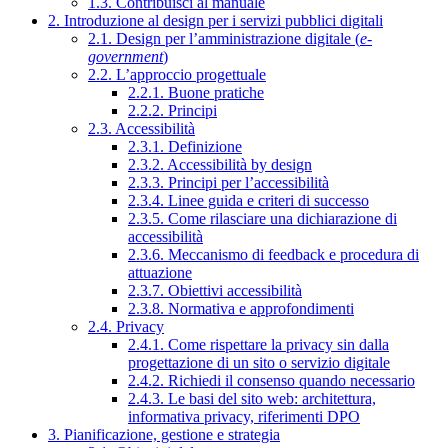
1.3. Contribuisci al manuale
2. Introduzione al design per i servizi pubblici digitali
2.1. Design per l’amministrazione digitale (
e-
government
)
2.2. L’approccio progettuale
2.2.1. Buone pratiche
2.2.2. Principi
2.3. Accessibilità
2.3.1. Definizione
2.3.2. Accessibilità by design
2.3.3. Principi per l’accessibilità
2.3.4. Linee guida e criteri di successo
2.3.5. Come rilasciare una dichiarazione di
accessibilità
2.3.6. Meccanismo di feedback e procedura di
attuazione
2.3.7. Obiettivi accessibilità
2.3.8. Normativa e approfondimenti
2.4. Privacy
2.4.1. Come rispettare la privacy sin dalla
progettazione di un sito o servizio digitale
2.4.2. Richiedi il consenso quando necessario
2.4.3. Le basi del sito web: architettura,
informativa privacy, riferimenti DPO
3. Pianificazione, gestione e strategia