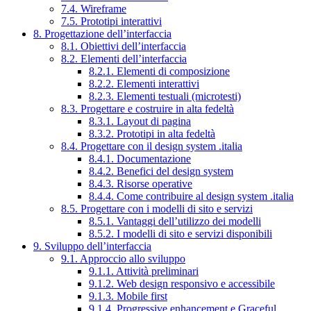
7.4. Wireframe
7.5. Prototipi interattivi
8. Progettazione dell’interfaccia
8.1. Obiettivi dell’interfaccia
8.2. Elementi dell’interfaccia
8.2.1. Elementi di composizione
8.2.2. Elementi interattivi
8.2.3. Elementi testuali (microtesti)
8.3. Progettare e costruire in alta fedeltà
8.3.1. Layout di pagina
8.3.2. Prototipi in alta fedeltà
8.4. Progettare con il design system .italia
8.4.1. Documentazione
8.4.2. Benefici del design system
8.4.3. Risorse operative
8.4.4. Come contribuire al design system .italia
8.5. Progettare con i modelli di sito e servizi
8.5.1. Vantaggi dell’utilizzo dei modelli
8.5.2. I modelli di sito e servizi disponibili
9. Sviluppo dell’interfaccia
9.1. Approccio allo sviluppo
9.1.1. Attività preliminari
9.1.2. Web design responsivo e accessibile
9.1.3. Mobile first
9.1.4. Progressive enhancement e Graceful