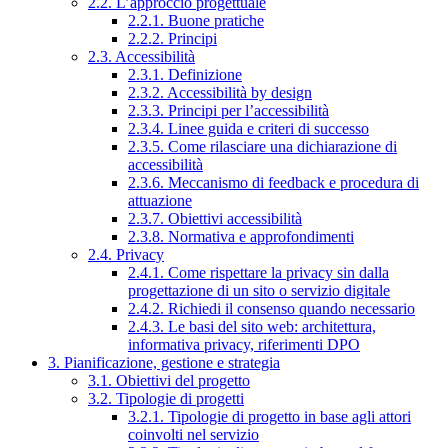
2.2. L’approccio progettuale
2.2.1. Buone pratiche
2.2.2. Principi
2.3. Accessibilità
2.3.1. Definizione
2.3.2. Accessibilità by design
2.3.3. Principi per l’accessibilità
2.3.4. Linee guida e criteri di successo
2.3.5. Come rilasciare una dichiarazione di
accessibilità
2.3.6. Meccanismo di feedback e procedura di
attuazione
2.3.7. Obiettivi accessibilità
2.3.8. Normativa e approfondimenti
2.4. Privacy
2.4.1. Come rispettare la privacy sin dalla
progettazione di un sito o servizio digitale
2.4.2. Richiedi il consenso quando necessario
2.4.3. Le basi del sito web: architettura,
informativa privacy, riferimenti DPO
3. Pianificazione, gestione e strategia
3.1. Obiettivi del progetto
3.2. Tipologie di progetti
3.2.1. Tipologie di progetto in base agli attori
coinvolti nel servizio