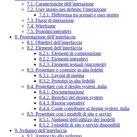
7.1. Caratteristiche dell’interazione
7.2. User stories per definire l’interazione
7.2.1. Differenza tra scenari e user stories
7.3. Flussi di interazione
7.4. Wireframe
7.5. Prototipi interattivi
8. Progettazione dell’interfaccia
8.1. Obiettivi dell’interfaccia
8.2. Elementi dell’interfaccia
8.2.1. Elementi di composizione
8.2.2. Elementi interattivi
8.2.3. Elementi testuali (microtesti)
8.3. Progettare e costruire in alta fedeltà
8.3.1. Layout di pagina
8.3.2. Prototipi in alta fedeltà
8.4. Progettare con il design system .italia
8.4.1. Documentazione
8.4.2. Benefici del design system
8.4.3. Risorse operative
8.4.4. Come contribuire al design system .italia
8.5. Progettare con i modelli di sito e servizi
8.5.1. Vantaggi dell’utilizzo dei modelli
8.5.2. I modelli di sito e servizi disponibili
9. Sviluppo dell’interfaccia
9.1. Approccio allo sviluppo