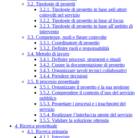
3.2. Tipologie di progetti
3.2.1. Tipologie di progetto in base agli attori
coinvolti nel servizio
3.2.2. Tipologie di progetto in base al focus
3.2.3. Tipologie di progetto in base all’ambito di
intervento
3.3. Competenze, ruoli e figure coinvolte
3.3.1. Coordinatore di progetto
3.3.2. Definire ruoli e responsabilità
3.4. Metodo di lavoro
3.4.1. Definire processi, strumenti e rituali
3.4.2. Curare la documentazione di progetto
3.4.3. Organizzare tavoli tecnici collaborativi
3.4.4. Prendere decisioni
3.5. Il processo progettuale
3.5.1. Organizzare il progetto e la sua gestione
3.5.2. Comprendere il contesto d’uso del servizio
pubblico
3.5.3. Progettare i processi e i
touchpoint
del
servizio
3.5.4. Realizzare l’interfaccia utente del servizio
3.5.5. Validare la soluzione ottenuta
4. Ricerca progettuale
4.1. Ricerca primaria
4.1.1. Interviste