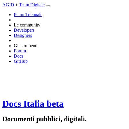
AGID
+
Team Digitale
Piano Triennale
Le community
Developers
Designers
Gli strumenti
Forum
Docs
GitHub
Docs Italia
beta
Documenti pubblici, digitali.