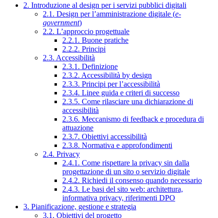
2. Introduzione al design per i servizi pubblici digitali
2.1. Design per l’amministrazione digitale (
e-
government
)
2.2. L’approccio progettuale
2.2.1. Buone pratiche
2.2.2. Principi
2.3. Accessibilità
2.3.1. Definizione
2.3.2. Accessibilità by design
2.3.3. Principi per l’accessibilità
2.3.4. Linee guida e criteri di successo
2.3.5. Come rilasciare una dichiarazione di
accessibilità
2.3.6. Meccanismo di feedback e procedura di
attuazione
2.3.7. Obiettivi accessibilità
2.3.8. Normativa e approfondimenti
2.4. Privacy
2.4.1. Come rispettare la privacy sin dalla
progettazione di un sito o servizio digitale
2.4.2. Richiedi il consenso quando necessario
2.4.3. Le basi del sito web: architettura,
informativa privacy, riferimenti DPO
3. Pianificazione, gestione e strategia
3.1. Obiettivi del progetto