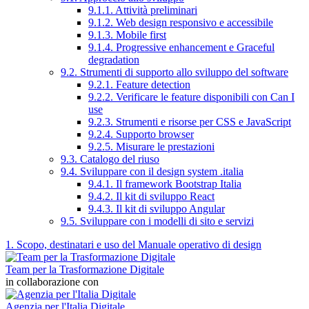
9.1.1. Attività preliminari
9.1.2. Web design responsivo e accessibile
9.1.3. Mobile first
9.1.4. Progressive enhancement e Graceful
degradation
9.2. Strumenti di supporto allo sviluppo del software
9.2.1. Feature detection
9.2.2. Verificare le feature disponibili con Can I
use
9.2.3. Strumenti e risorse per CSS e JavaScript
9.2.4. Supporto browser
9.2.5. Misurare le prestazioni
9.3. Catalogo del riuso
9.4. Sviluppare con il design system .italia
9.4.1. Il framework Bootstrap Italia
9.4.2. Il kit di sviluppo React
9.4.3. Il kit di sviluppo Angular
9.5. Sviluppare con i modelli di sito e servizi
1. Scopo, destinatari e uso del Manuale operativo di design
Team per la Trasformazione Digitale
in collaborazione con
Agenzia per l'Italia Digitale