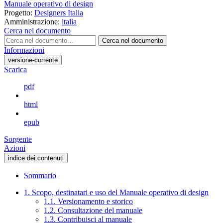
Manuale operativo di design
Progetto:
Designers Italia
Amministrazione:
italia
Cerca nel documento
Cerca nel documento
Informazioni
versione-corrente
Scarica
pdf
html
epub
Sorgente
Azioni
indice dei contenuti
Sommario
1. Scopo, destinatari e uso del Manuale operativo di design
1.1. Versionamento e storico
1.2. Consultazione del manuale
1.3. Contribuisci al manuale