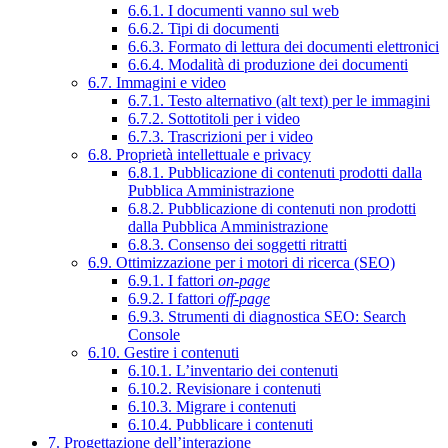
6.6.1. I documenti vanno sul web
6.6.2. Tipi di documenti
6.6.3. Formato di lettura dei documenti elettronici
6.6.4. Modalità di produzione dei documenti
6.7. Immagini e video
6.7.1. Testo alternativo (alt text) per le immagini
6.7.2. Sottotitoli per i video
6.7.3. Trascrizioni per i video
6.8. Proprietà intellettuale e privacy
6.8.1. Pubblicazione di contenuti prodotti dalla
Pubblica Amministrazione
6.8.2. Pubblicazione di contenuti non prodotti
dalla Pubblica Amministrazione
6.8.3. Consenso dei soggetti ritratti
6.9. Ottimizzazione per i motori di ricerca (SEO)
6.9.1. I fattori
on-page
6.9.2. I fattori
off-page
6.9.3. Strumenti di diagnostica SEO: Search
Console
6.10. Gestire i contenuti
6.10.1. L’inventario dei contenuti
6.10.2. Revisionare i contenuti
6.10.3. Migrare i contenuti
6.10.4. Pubblicare i contenuti
7. Progettazione dell’interazione