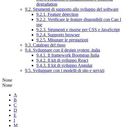
degradation
9.2. Strumenti di supporto allo sviluppo del software
9.2.1. Feature detection
9.2.2. Verificare le feature disponibili con Can I
use
9.2.3. Strumenti e risorse per CSS e JavaScript
9.2.4. Supporto browser
9.2.5. Misurare le prestazioni
9.3. Catalogo del riuso
9.4. Sviluppare con il design system .italia
9.4.1. Il framework Bootstrap Italia
9.4.2. Il kit di sviluppo React
9.4.3. Il kit di sviluppo Angular
9.5. Sviluppare con i modelli di sito e servizi
None
None
A
B
C
D
E
I
M