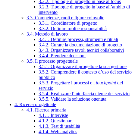
3.2.2. Tipologie di progetto in base al focus
3.2.3. Tipologie di progetto in base all’ambito di
intervento
3.3. Competenze, ruoli e figure coinvolte
3.3.1. Coordinatore di progetto
3.3.2. Definire ruoli e responsabilità
3.4. Metodo di lavoro
3.4.1. Definire processi, strumenti e rituali
3.4.2. Curare la documentazione di progetto
3.4.3. Organizzare tavoli tecnici collaborativi
3.4.4. Prendere decisioni
3.5. Il processo progettuale
3.5.1. Organizzare il progetto e la sua gestione
3.5.2. Comprendere il contesto d’uso del servizio
pubblico
3.5.3. Progettare i processi e i
touchpoint
del
servizio
3.5.4. Realizzare l’interfaccia utente del servizio
3.5.5. Validare la soluzione ottenuta
4. Ricerca progettuale
4.1. Ricerca primaria
4.1.1. Interviste
4.1.2. Questionari
4.1.3. Test di usabilità
4.1.4. Web analytics