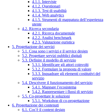
4.1.1. Interviste
4.1.2. Questionari
4.1.3. Test di usabilità
4.1.4. Web analytics
4.1.5. Strumenti di mappatura dell’esperienza
utente
4.2. Ricerca secondaria
4.2.1. Ricerca documentale
4.2.2. Analisi benchmark
4.2.3. Valutazione euristica
5. Progettazione dei servizi
5.1. Cosa sono i servizi e il service design
5.2. Progettare servizi pubblici digitali
5.3. Definire il modello di servizio
5.3.1. Identificare gli attori coinvolti
5.3.2. Formulare la proposta di valore
5.3.3. Inquadrare gli elementi costitutivi del
servizio
5.4. Descrivere il funzionamento del servizio
5.4.1. Mappare l’ecosistema
5.4.2. Rappresentare i flussi di servizio
5.5. Co-progettare le soluzioni
5.5.1. Workshop di co-progettazione
6. Progettazione dei contenuti
6.1. Cos’è il content design