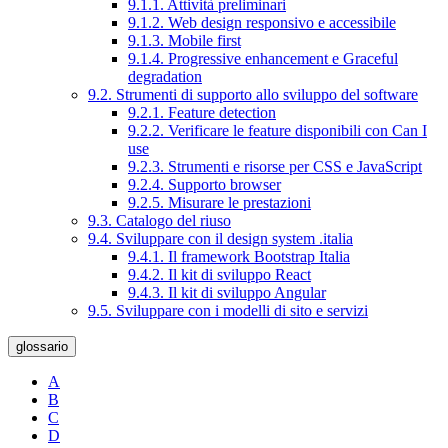
9.1.1. Attività preliminari
9.1.2. Web design responsivo e accessibile
9.1.3. Mobile first
9.1.4. Progressive enhancement e Graceful
degradation
9.2. Strumenti di supporto allo sviluppo del software
9.2.1. Feature detection
9.2.2. Verificare le feature disponibili con Can I
use
9.2.3. Strumenti e risorse per CSS e JavaScript
9.2.4. Supporto browser
9.2.5. Misurare le prestazioni
9.3. Catalogo del riuso
9.4. Sviluppare con il design system .italia
9.4.1. Il framework Bootstrap Italia
9.4.2. Il kit di sviluppo React
9.4.3. Il kit di sviluppo Angular
9.5. Sviluppare con i modelli di sito e servizi
glossario
A
B
C
D