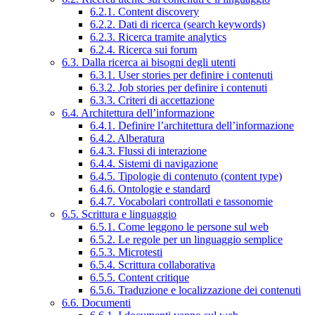
6.2.1. Content discovery
6.2.2. Dati di ricerca (search keywords)
6.2.3. Ricerca tramite analytics
6.2.4. Ricerca sui forum
6.3. Dalla ricerca ai bisogni degli utenti
6.3.1. User stories per definire i contenuti
6.3.2. Job stories per definire i contenuti
6.3.3. Criteri di accettazione
6.4. Architettura dell’informazione
6.4.1. Definire l’architettura dell’informazione
6.4.2. Alberatura
6.4.3. Flussi di interazione
6.4.4. Sistemi di navigazione
6.4.5. Tipologie di contenuto (content type)
6.4.6. Ontologie e standard
6.4.7. Vocabolari controllati e tassonomie
6.5. Scrittura e linguaggio
6.5.1. Come leggono le persone sul web
6.5.2. Le regole per un linguaggio semplice
6.5.3. Microtesti
6.5.4. Scrittura collaborativa
6.5.5. Content critique
6.5.6. Traduzione e localizzazione dei contenuti
6.6. Documenti