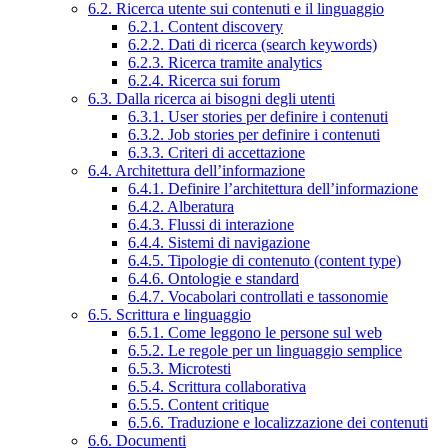
6.2. Ricerca utente sui contenuti e il linguaggio
6.2.1. Content discovery
6.2.2. Dati di ricerca (search keywords)
6.2.3. Ricerca tramite analytics
6.2.4. Ricerca sui forum
6.3. Dalla ricerca ai bisogni degli utenti
6.3.1. User stories per definire i contenuti
6.3.2. Job stories per definire i contenuti
6.3.3. Criteri di accettazione
6.4. Architettura dell’informazione
6.4.1. Definire l’architettura dell’informazione
6.4.2. Alberatura
6.4.3. Flussi di interazione
6.4.4. Sistemi di navigazione
6.4.5. Tipologie di contenuto (content type)
6.4.6. Ontologie e standard
6.4.7. Vocabolari controllati e tassonomie
6.5. Scrittura e linguaggio
6.5.1. Come leggono le persone sul web
6.5.2. Le regole per un linguaggio semplice
6.5.3. Microtesti
6.5.4. Scrittura collaborativa
6.5.5. Content critique
6.5.6. Traduzione e localizzazione dei contenuti
6.6. Documenti