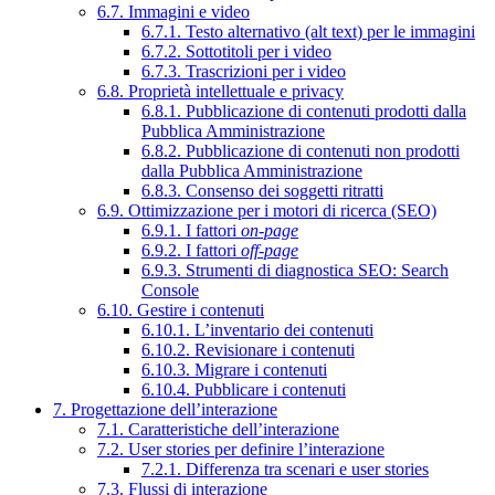
6.7. Immagini e video
6.7.1. Testo alternativo (alt text) per le immagini
6.7.2. Sottotitoli per i video
6.7.3. Trascrizioni per i video
6.8. Proprietà intellettuale e privacy
6.8.1. Pubblicazione di contenuti prodotti dalla
Pubblica Amministrazione
6.8.2. Pubblicazione di contenuti non prodotti
dalla Pubblica Amministrazione
6.8.3. Consenso dei soggetti ritratti
6.9. Ottimizzazione per i motori di ricerca (SEO)
6.9.1. I fattori
on-page
6.9.2. I fattori
off-page
6.9.3. Strumenti di diagnostica SEO: Search
Console
6.10. Gestire i contenuti
6.10.1. L’inventario dei contenuti
6.10.2. Revisionare i contenuti
6.10.3. Migrare i contenuti
6.10.4. Pubblicare i contenuti
7. Progettazione dell’interazione
7.1. Caratteristiche dell’interazione
7.2. User stories per definire l’interazione
7.2.1. Differenza tra scenari e user stories
7.3. Flussi di interazione