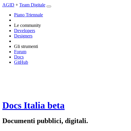
AGID
+
Team Digitale
Piano Triennale
Le community
Developers
Designers
Gli strumenti
Forum
Docs
GitHub
Docs Italia
beta
Documenti pubblici, digitali.