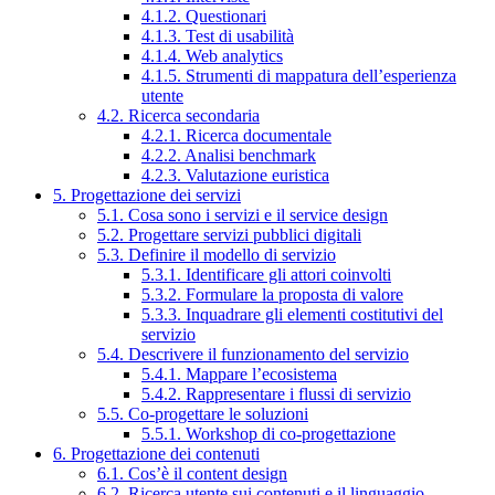
4.1.2. Questionari
4.1.3. Test di usabilità
4.1.4. Web analytics
4.1.5. Strumenti di mappatura dell’esperienza
utente
4.2. Ricerca secondaria
4.2.1. Ricerca documentale
4.2.2. Analisi benchmark
4.2.3. Valutazione euristica
5. Progettazione dei servizi
5.1. Cosa sono i servizi e il service design
5.2. Progettare servizi pubblici digitali
5.3. Definire il modello di servizio
5.3.1. Identificare gli attori coinvolti
5.3.2. Formulare la proposta di valore
5.3.3. Inquadrare gli elementi costitutivi del
servizio
5.4. Descrivere il funzionamento del servizio
5.4.1. Mappare l’ecosistema
5.4.2. Rappresentare i flussi di servizio
5.5. Co-progettare le soluzioni
5.5.1. Workshop di co-progettazione
6. Progettazione dei contenuti
6.1. Cos’è il content design
6.2. Ricerca utente sui contenuti e il linguaggio