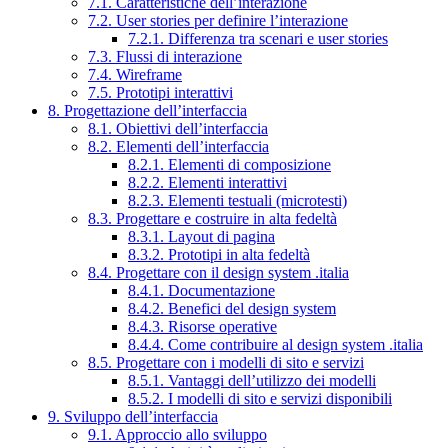
7.1. Caratteristiche dell’interazione
7.2. User stories per definire l’interazione
7.2.1. Differenza tra scenari e user stories
7.3. Flussi di interazione
7.4. Wireframe
7.5. Prototipi interattivi
8. Progettazione dell’interfaccia
8.1. Obiettivi dell’interfaccia
8.2. Elementi dell’interfaccia
8.2.1. Elementi di composizione
8.2.2. Elementi interattivi
8.2.3. Elementi testuali (microtesti)
8.3. Progettare e costruire in alta fedeltà
8.3.1. Layout di pagina
8.3.2. Prototipi in alta fedeltà
8.4. Progettare con il design system .italia
8.4.1. Documentazione
8.4.2. Benefici del design system
8.4.3. Risorse operative
8.4.4. Come contribuire al design system .italia
8.5. Progettare con i modelli di sito e servizi
8.5.1. Vantaggi dell’utilizzo dei modelli
8.5.2. I modelli di sito e servizi disponibili
9. Sviluppo dell’interfaccia
9.1. Approccio allo sviluppo