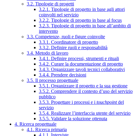
3.2. Tipologie di progetti
3.2.1. Tipologie di progetto in base agli attori
coinvolti nel servizio
3.2.2. Tipologie di progetto in base al focus
3.2.3. Tipologie di progetto in base all’ambito di
intervento
3.3. Competenze, ruoli e figure coinvolte
3.3.1. Coordinatore di progetto
3.3.2. Definire ruoli e responsabilità
3.4. Metodo di lavoro
3.4.1. Definire processi, strumenti e rituali
3.4.2. Curare la documentazione di progetto
3.4.3. Organizzare tavoli tecnici collaborativi
3.4.4. Prendere decisioni
3.5. Il processo progettuale
3.5.1. Organizzare il progetto e la sua gestione
3.5.2. Comprendere il contesto d’uso del servizio
pubblico
3.5.3. Progettare i processi e i
touchpoint
del
servizio
3.5.4. Realizzare l’interfaccia utente del servizio
3.5.5. Validare la soluzione ottenuta
4. Ricerca progettuale
4.1. Ricerca primaria
4.1.1. Interviste