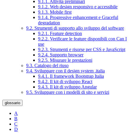
9.1.1. Attività preliminari
9.1.2. Web design responsivo e accessibile
9.1.3. Mobile first
9.1.4. Progressive enhancement e Graceful
degradation
9.2. Strumenti di supporto allo sviluppo del software
9.2.1. Feature detection
9.2.2. Verificare le feature disponibili con Can I
use
9.2.3. Strumenti e risorse per CSS e JavaScript
9.2.4. Supporto browser
9.2.5. Misurare le prestazioni
9.3. Catalogo del riuso
9.4. Sviluppare con il design system .italia
9.4.1. Il framework Bootstrap Italia
9.4.2. Il kit di sviluppo React
9.4.3. Il kit di sviluppo Angular
9.5. Sviluppare con i modelli di sito e servizi
glossario
A
B
C
D