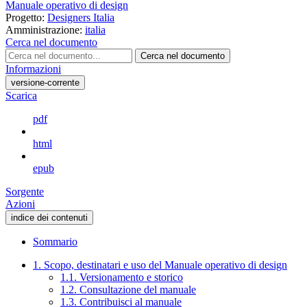
Manuale operativo di design
Progetto:
Designers Italia
Amministrazione:
italia
Cerca nel documento
Cerca nel documento
Informazioni
versione-corrente
Scarica
pdf
html
epub
Sorgente
Azioni
indice dei contenuti
Sommario
1. Scopo, destinatari e uso del Manuale operativo di design
1.1. Versionamento e storico
1.2. Consultazione del manuale
1.3. Contribuisci al manuale