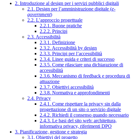
2. Introduzione al design per i servizi pubblici digitali
2.1. Design per l’amministrazione digitale (
e-
government
)
2.2. L’approccio progettuale
2.2.1. Buone pratiche
2.2.2. Principi
2.3. Accessibilità
2.3.1. Definizione
2.3.2. Accessibilità by design
2.3.3. Principi per l’accessibilità
2.3.4. Linee guida e criteri di successo
2.3.5. Come rilasciare una dichiarazione di
accessibilità
2.3.6. Meccanismo di feedback e procedura di
attuazione
2.3.7. Obiettivi accessibilità
2.3.8. Normativa e approfondimenti
2.4. Privacy
2.4.1. Come rispettare la privacy sin dalla
progettazione di un sito o servizio digitale
2.4.2. Richiedi il consenso quando necessario
2.4.3. Le basi del sito web: architettura,
informativa privacy, riferimenti DPO
3. Pianificazione, gestione e strategia
3.1. Obiettivi del progetto