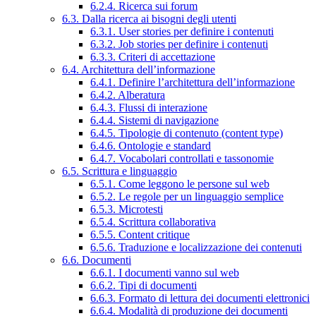
6.2.4. Ricerca sui forum
6.3. Dalla ricerca ai bisogni degli utenti
6.3.1. User stories per definire i contenuti
6.3.2. Job stories per definire i contenuti
6.3.3. Criteri di accettazione
6.4. Architettura dell’informazione
6.4.1. Definire l’architettura dell’informazione
6.4.2. Alberatura
6.4.3. Flussi di interazione
6.4.4. Sistemi di navigazione
6.4.5. Tipologie di contenuto (content type)
6.4.6. Ontologie e standard
6.4.7. Vocabolari controllati e tassonomie
6.5. Scrittura e linguaggio
6.5.1. Come leggono le persone sul web
6.5.2. Le regole per un linguaggio semplice
6.5.3. Microtesti
6.5.4. Scrittura collaborativa
6.5.5. Content critique
6.5.6. Traduzione e localizzazione dei contenuti
6.6. Documenti
6.6.1. I documenti vanno sul web
6.6.2. Tipi di documenti
6.6.3. Formato di lettura dei documenti elettronici
6.6.4. Modalità di produzione dei documenti