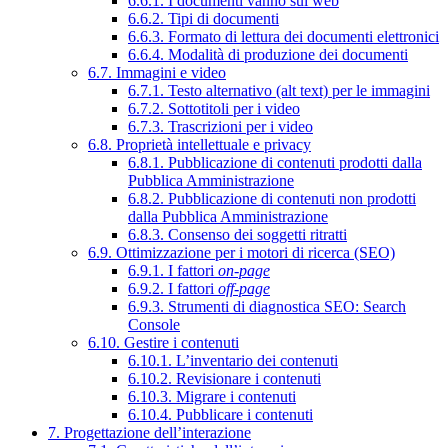
6.6.1. I documenti vanno sul web
6.6.2. Tipi di documenti
6.6.3. Formato di lettura dei documenti elettronici
6.6.4. Modalità di produzione dei documenti
6.7. Immagini e video
6.7.1. Testo alternativo (alt text) per le immagini
6.7.2. Sottotitoli per i video
6.7.3. Trascrizioni per i video
6.8. Proprietà intellettuale e privacy
6.8.1. Pubblicazione di contenuti prodotti dalla
Pubblica Amministrazione
6.8.2. Pubblicazione di contenuti non prodotti
dalla Pubblica Amministrazione
6.8.3. Consenso dei soggetti ritratti
6.9. Ottimizzazione per i motori di ricerca (SEO)
6.9.1. I fattori
on-page
6.9.2. I fattori
off-page
6.9.3. Strumenti di diagnostica SEO: Search
Console
6.10. Gestire i contenuti
6.10.1. L’inventario dei contenuti
6.10.2. Revisionare i contenuti
6.10.3. Migrare i contenuti
6.10.4. Pubblicare i contenuti
7. Progettazione dell’interazione