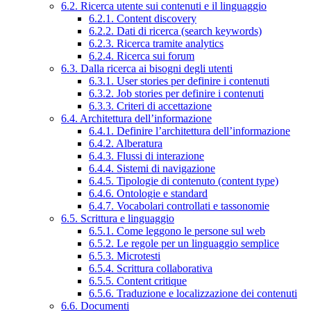
6.2. Ricerca utente sui contenuti e il linguaggio
6.2.1. Content discovery
6.2.2. Dati di ricerca (search keywords)
6.2.3. Ricerca tramite analytics
6.2.4. Ricerca sui forum
6.3. Dalla ricerca ai bisogni degli utenti
6.3.1. User stories per definire i contenuti
6.3.2. Job stories per definire i contenuti
6.3.3. Criteri di accettazione
6.4. Architettura dell’informazione
6.4.1. Definire l’architettura dell’informazione
6.4.2. Alberatura
6.4.3. Flussi di interazione
6.4.4. Sistemi di navigazione
6.4.5. Tipologie di contenuto (content type)
6.4.6. Ontologie e standard
6.4.7. Vocabolari controllati e tassonomie
6.5. Scrittura e linguaggio
6.5.1. Come leggono le persone sul web
6.5.2. Le regole per un linguaggio semplice
6.5.3. Microtesti
6.5.4. Scrittura collaborativa
6.5.5. Content critique
6.5.6. Traduzione e localizzazione dei contenuti
6.6. Documenti