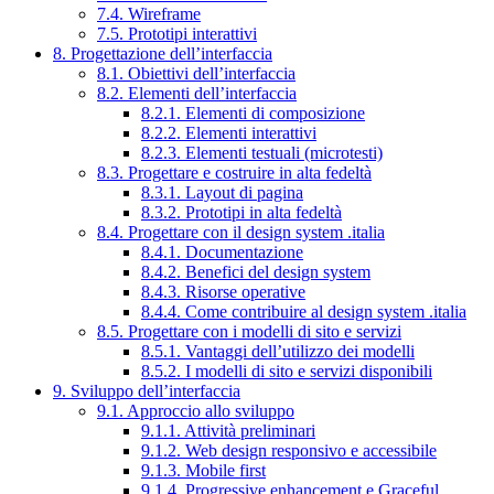
7.4. Wireframe
7.5. Prototipi interattivi
8. Progettazione dell’interfaccia
8.1. Obiettivi dell’interfaccia
8.2. Elementi dell’interfaccia
8.2.1. Elementi di composizione
8.2.2. Elementi interattivi
8.2.3. Elementi testuali (microtesti)
8.3. Progettare e costruire in alta fedeltà
8.3.1. Layout di pagina
8.3.2. Prototipi in alta fedeltà
8.4. Progettare con il design system .italia
8.4.1. Documentazione
8.4.2. Benefici del design system
8.4.3. Risorse operative
8.4.4. Come contribuire al design system .italia
8.5. Progettare con i modelli di sito e servizi
8.5.1. Vantaggi dell’utilizzo dei modelli
8.5.2. I modelli di sito e servizi disponibili
9. Sviluppo dell’interfaccia
9.1. Approccio allo sviluppo
9.1.1. Attività preliminari
9.1.2. Web design responsivo e accessibile
9.1.3. Mobile first
9.1.4. Progressive enhancement e Graceful