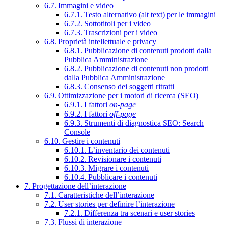
6.7. Immagini e video
6.7.1. Testo alternativo (alt text) per le immagini
6.7.2. Sottotitoli per i video
6.7.3. Trascrizioni per i video
6.8. Proprietà intellettuale e privacy
6.8.1. Pubblicazione di contenuti prodotti dalla
Pubblica Amministrazione
6.8.2. Pubblicazione di contenuti non prodotti
dalla Pubblica Amministrazione
6.8.3. Consenso dei soggetti ritratti
6.9. Ottimizzazione per i motori di ricerca (SEO)
6.9.1. I fattori
on-page
6.9.2. I fattori
off-page
6.9.3. Strumenti di diagnostica SEO: Search
Console
6.10. Gestire i contenuti
6.10.1. L’inventario dei contenuti
6.10.2. Revisionare i contenuti
6.10.3. Migrare i contenuti
6.10.4. Pubblicare i contenuti
7. Progettazione dell’interazione
7.1. Caratteristiche dell’interazione
7.2. User stories per definire l’interazione
7.2.1. Differenza tra scenari e user stories
7.3. Flussi di interazione