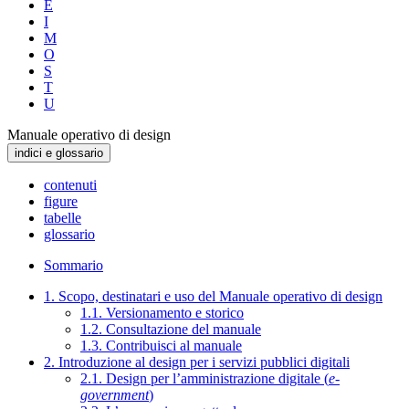
E
I
M
O
S
T
U
Manuale operativo di design
indici e glossario
contenuti
figure
tabelle
glossario
Sommario
1. Scopo, destinatari e uso del Manuale operativo di design
1.1. Versionamento e storico
1.2. Consultazione del manuale
1.3. Contribuisci al manuale
2. Introduzione al design per i servizi pubblici digitali
2.1. Design per l’amministrazione digitale (
e-
government
)