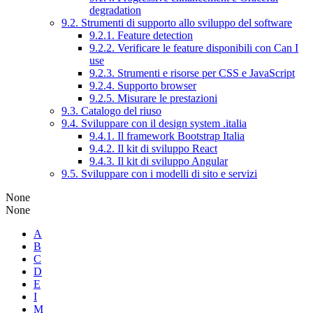
degradation
9.2. Strumenti di supporto allo sviluppo del software
9.2.1. Feature detection
9.2.2. Verificare le feature disponibili con Can I
use
9.2.3. Strumenti e risorse per CSS e JavaScript
9.2.4. Supporto browser
9.2.5. Misurare le prestazioni
9.3. Catalogo del riuso
9.4. Sviluppare con il design system .italia
9.4.1. Il framework Bootstrap Italia
9.4.2. Il kit di sviluppo React
9.4.3. Il kit di sviluppo Angular
9.5. Sviluppare con i modelli di sito e servizi
None
None
A
B
C
D
E
I
M