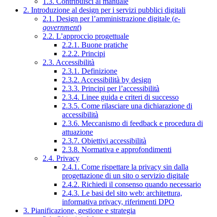
1.3. Contribuisci al manuale
2. Introduzione al design per i servizi pubblici digitali
2.1. Design per l’amministrazione digitale (
e-
government
)
2.2. L’approccio progettuale
2.2.1. Buone pratiche
2.2.2. Principi
2.3. Accessibilità
2.3.1. Definizione
2.3.2. Accessibilità by design
2.3.3. Principi per l’accessibilità
2.3.4. Linee guida e criteri di successo
2.3.5. Come rilasciare una dichiarazione di
accessibilità
2.3.6. Meccanismo di feedback e procedura di
attuazione
2.3.7. Obiettivi accessibilità
2.3.8. Normativa e approfondimenti
2.4. Privacy
2.4.1. Come rispettare la privacy sin dalla
progettazione di un sito o servizio digitale
2.4.2. Richiedi il consenso quando necessario
2.4.3. Le basi del sito web: architettura,
informativa privacy, riferimenti DPO
3. Pianificazione, gestione e strategia