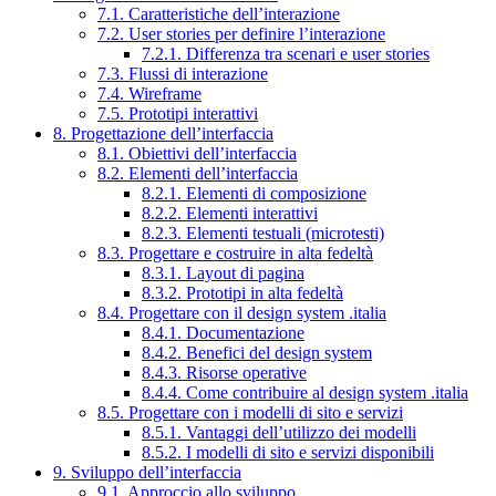
7.1. Caratteristiche dell’interazione
7.2. User stories per definire l’interazione
7.2.1. Differenza tra scenari e user stories
7.3. Flussi di interazione
7.4. Wireframe
7.5. Prototipi interattivi
8. Progettazione dell’interfaccia
8.1. Obiettivi dell’interfaccia
8.2. Elementi dell’interfaccia
8.2.1. Elementi di composizione
8.2.2. Elementi interattivi
8.2.3. Elementi testuali (microtesti)
8.3. Progettare e costruire in alta fedeltà
8.3.1. Layout di pagina
8.3.2. Prototipi in alta fedeltà
8.4. Progettare con il design system .italia
8.4.1. Documentazione
8.4.2. Benefici del design system
8.4.3. Risorse operative
8.4.4. Come contribuire al design system .italia
8.5. Progettare con i modelli di sito e servizi
8.5.1. Vantaggi dell’utilizzo dei modelli
8.5.2. I modelli di sito e servizi disponibili
9. Sviluppo dell’interfaccia
9.1. Approccio allo sviluppo