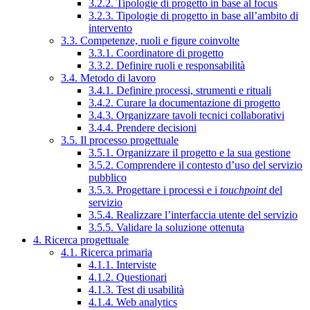
3.2.2. Tipologie di progetto in base al focus
3.2.3. Tipologie di progetto in base all’ambito di
intervento
3.3. Competenze, ruoli e figure coinvolte
3.3.1. Coordinatore di progetto
3.3.2. Definire ruoli e responsabilità
3.4. Metodo di lavoro
3.4.1. Definire processi, strumenti e rituali
3.4.2. Curare la documentazione di progetto
3.4.3. Organizzare tavoli tecnici collaborativi
3.4.4. Prendere decisioni
3.5. Il processo progettuale
3.5.1. Organizzare il progetto e la sua gestione
3.5.2. Comprendere il contesto d’uso del servizio
pubblico
3.5.3. Progettare i processi e i
touchpoint
del
servizio
3.5.4. Realizzare l’interfaccia utente del servizio
3.5.5. Validare la soluzione ottenuta
4. Ricerca progettuale
4.1. Ricerca primaria
4.1.1. Interviste
4.1.2. Questionari
4.1.3. Test di usabilità
4.1.4. Web analytics