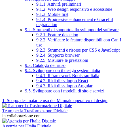
9.1.1. Attività preliminari
9.1.2. Web design responsivo e accessibile
9.1.3. Mobile first
9.1.4. Progressive enhancement e Graceful
degradation
9.2. Strumenti di supporto allo sviluppo del software
9.2.1. Feature detection
9.2.2. Verificare le feature disponibili con Can I
use
9.2.3. Strumenti e risorse per CSS e JavaScript
9.2.4. Supporto browser
9.2.5. Misurare le prestazioni
9.3. Catalogo del riuso
9.4. Sviluppare con il design system .italia
9.4.1. Il framework Bootstrap Italia
9.4.2. Il kit di sviluppo React
9.4.3. Il kit di sviluppo Angular
9.5. Sviluppare con i modelli di sito e servizi
1. Scopo, destinatari e uso del Manuale operativo di design
Team per la Trasformazione Digitale
in collaborazione con
Agenzia per l'Italia Digitale