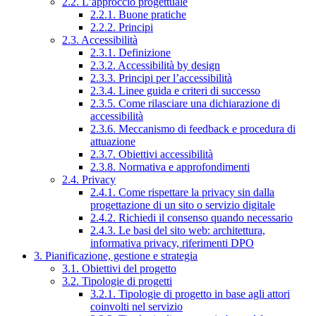
2.2. L’approccio progettuale
2.2.1. Buone pratiche
2.2.2. Principi
2.3. Accessibilità
2.3.1. Definizione
2.3.2. Accessibilità by design
2.3.3. Principi per l’accessibilità
2.3.4. Linee guida e criteri di successo
2.3.5. Come rilasciare una dichiarazione di
accessibilità
2.3.6. Meccanismo di feedback e procedura di
attuazione
2.3.7. Obiettivi accessibilità
2.3.8. Normativa e approfondimenti
2.4. Privacy
2.4.1. Come rispettare la privacy sin dalla
progettazione di un sito o servizio digitale
2.4.2. Richiedi il consenso quando necessario
2.4.3. Le basi del sito web: architettura,
informativa privacy, riferimenti DPO
3. Pianificazione, gestione e strategia
3.1. Obiettivi del progetto
3.2. Tipologie di progetti
3.2.1. Tipologie di progetto in base agli attori
coinvolti nel servizio