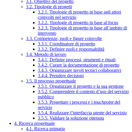
3.1. Obiettivi del progetto
3.2. Tipologie di progetti
3.2.1. Tipologie di progetto in base agli attori
coinvolti nel servizio
3.2.2. Tipologie di progetto in base al focus
3.2.3. Tipologie di progetto in base all’ambito di
intervento
3.3. Competenze, ruoli e figure coinvolte
3.3.1. Coordinatore di progetto
3.3.2. Definire ruoli e responsabilità
3.4. Metodo di lavoro
3.4.1. Definire processi, strumenti e rituali
3.4.2. Curare la documentazione di progetto
3.4.3. Organizzare tavoli tecnici collaborativi
3.4.4. Prendere decisioni
3.5. Il processo progettuale
3.5.1. Organizzare il progetto e la sua gestione
3.5.2. Comprendere il contesto d’uso del servizio
pubblico
3.5.3. Progettare i processi e i
touchpoint
del
servizio
3.5.4. Realizzare l’interfaccia utente del servizio
3.5.5. Validare la soluzione ottenuta
4. Ricerca progettuale
4.1. Ricerca primaria