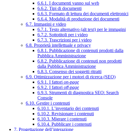
6.6.1. I documenti vanno sul web
6.6.2. Tipi di documenti
6.6.3. Formato di lettura dei documenti elettronici
6.6.4. Modalità di produzione dei documenti
6.7. Immagini e video
6.7.1. Testo alternativo (alt text) per le immagini
6.7.2. Sottotitoli per i video
6.7.3. Trascrizioni per i video
6.8. Proprietà intellettuale e privacy
6.8.1. Pubblicazione di contenuti prodotti dalla
Pubblica Amministrazione
6.8.2. Pubblicazione di contenuti non prodotti
dalla Pubblica Amministrazione
6.8.3. Consenso dei soggetti ritratti
6.9. Ottimizzazione per i motori di ricerca (SEO)
6.9.1. I fattori
on-page
6.9.2. I fattori
off-page
6.9.3. Strumenti di diagnostica SEO: Search
Console
6.10. Gestire i contenuti
6.10.1. L’inventario dei contenuti
6.10.2. Revisionare i contenuti
6.10.3. Migrare i contenuti
6.10.4. Pubblicare i contenuti
7. Progettazione dell’interazione