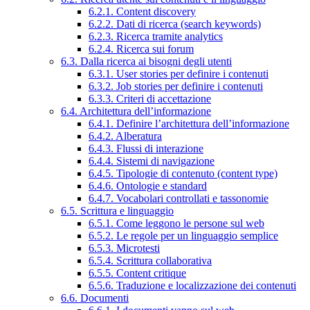
6.2.1. Content discovery
6.2.2. Dati di ricerca (search keywords)
6.2.3. Ricerca tramite analytics
6.2.4. Ricerca sui forum
6.3. Dalla ricerca ai bisogni degli utenti
6.3.1. User stories per definire i contenuti
6.3.2. Job stories per definire i contenuti
6.3.3. Criteri di accettazione
6.4. Architettura dell’informazione
6.4.1. Definire l’architettura dell’informazione
6.4.2. Alberatura
6.4.3. Flussi di interazione
6.4.4. Sistemi di navigazione
6.4.5. Tipologie di contenuto (content type)
6.4.6. Ontologie e standard
6.4.7. Vocabolari controllati e tassonomie
6.5. Scrittura e linguaggio
6.5.1. Come leggono le persone sul web
6.5.2. Le regole per un linguaggio semplice
6.5.3. Microtesti
6.5.4. Scrittura collaborativa
6.5.5. Content critique
6.5.6. Traduzione e localizzazione dei contenuti
6.6. Documenti