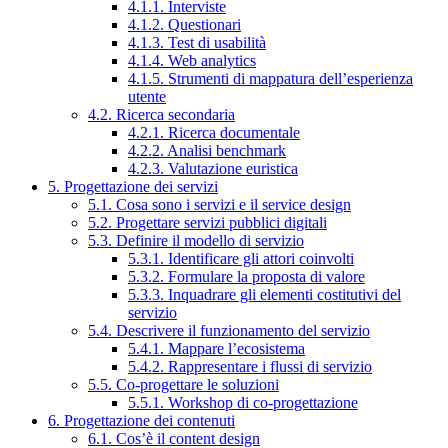
4.1.1. Interviste
4.1.2. Questionari
4.1.3. Test di usabilità
4.1.4. Web analytics
4.1.5. Strumenti di mappatura dell’esperienza
utente
4.2. Ricerca secondaria
4.2.1. Ricerca documentale
4.2.2. Analisi benchmark
4.2.3. Valutazione euristica
5. Progettazione dei servizi
5.1. Cosa sono i servizi e il service design
5.2. Progettare servizi pubblici digitali
5.3. Definire il modello di servizio
5.3.1. Identificare gli attori coinvolti
5.3.2. Formulare la proposta di valore
5.3.3. Inquadrare gli elementi costitutivi del
servizio
5.4. Descrivere il funzionamento del servizio
5.4.1. Mappare l’ecosistema
5.4.2. Rappresentare i flussi di servizio
5.5. Co-progettare le soluzioni
5.5.1. Workshop di co-progettazione
6. Progettazione dei contenuti
6.1. Cos’è il content design