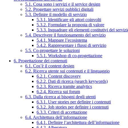
5.1. Cosa sono i servizi e il service design
5.2. Progettare servizi pubblici digitali
5.3. Definire il modello di servizio
5.3.1. Identificare gli attori coinvolti
5.3.2. Formulare la proposta di valore
5.3.3. Inquadrare gli elementi costitutivi del serviz
5.4. Descrivere il funzionamento del servizio
5.4.1. Mappare l’ecosistema
5.4.2. Rappresentare i flussi di servizio
5.5. Co-progettare le soluzioni
5.5.1. Workshop di co-progettazione
6. Progettazione dei contenuti
6.1. Cos’è il content design
6.2. Ricerca utente sui contenuti e il linguaggio
6.2.1. Content discovery
6.2.2. Dati di ricerca (search keywords)
6.2.3. Ricerca tramite analytics
6.2.4. Ricerca sui forum
6.3. Dalla ricerca ai bisogni degli utenti
6.3.1. User stories per definire i contenuti
6.3.2. Job stories per definire i contenuti
6.3.3. Criteri di accettazione
6.4. Architettura dell’informazione
6.4.1. Definire l’architettura dell’informazione
6.4.2. Alberatura