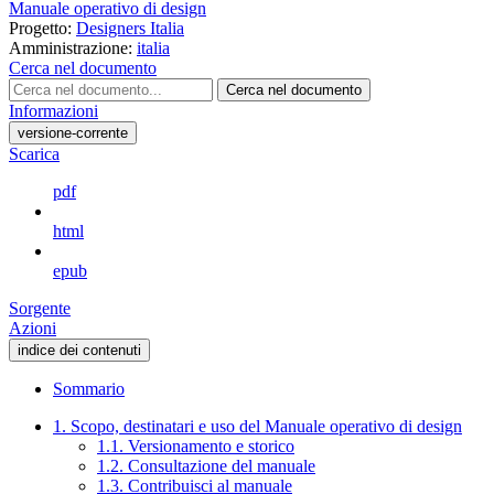
Manuale operativo di design
Progetto:
Designers Italia
Amministrazione:
italia
Cerca nel documento
Cerca nel documento
Informazioni
versione-corrente
Scarica
pdf
html
epub
Sorgente
Azioni
indice dei contenuti
Sommario
1. Scopo, destinatari e uso del Manuale operativo di design
1.1. Versionamento e storico
1.2. Consultazione del manuale
1.3. Contribuisci al manuale