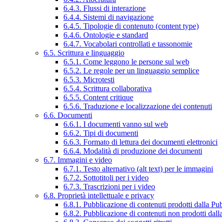
6.4.3. Flussi di interazione
6.4.4. Sistemi di navigazione
6.4.5. Tipologie di contenuto (content type)
6.4.6. Ontologie e standard
6.4.7. Vocabolari controllati e tassonomie
6.5. Scrittura e linguaggio
6.5.1. Come leggono le persone sul web
6.5.2. Le regole per un linguaggio semplice
6.5.3. Microtesti
6.5.4. Scrittura collaborativa
6.5.5. Content critique
6.5.6. Traduzione e localizzazione dei contenuti
6.6. Documenti
6.6.1. I documenti vanno sul web
6.6.2. Tipi di documenti
6.6.3. Formato di lettura dei documenti elettronici
6.6.4. Modalità di produzione dei documenti
6.7. Immagini e video
6.7.1. Testo alternativo (alt text) per le immagini
6.7.2. Sottotitoli per i video
6.7.3. Trascrizioni per i video
6.8. Proprietà intellettuale e privacy
6.8.1. Pubblicazione di contenuti prodotti dalla P
6.8.2. Pubblicazione di contenuti non prodotti dal