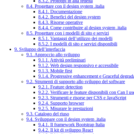
8.3.2. Prototipi in alta fedeltà
8.4. Progettare con il design system .italia
8.4.1. Documentazione
8.4.2. Benefici del design system
8.4.3. Risorse operative
8.4.4. Come contribuire al design system .italia
8.5. Progettare con i modelli di sito e servizi
8.5.1. Vantaggi dell’utilizzo dei modelli
8.5.2. I modelli di sito e servizi disponibili
9. Sviluppo dell’interfaccia
9.1. Approccio allo sviluppo
9.1.1. Attività preliminari
9.1.2. Web design responsivo e accessibile
9.1.3. Mobile first
9.1.4. Progressive enhancement e Graceful degrad
9.2. Strumenti di supporto allo sviluppo del software
9.2.1. Feature detection
9.2.2. Verificare le feature disponibili con Can I us
9.2.3. Strumenti e risorse per CSS e JavaScript
9.2.4. Supporto browser
9.2.5. Misurare le prestazioni
9.3. Catalogo del riuso
9.4. Sviluppare con il design system .italia
9.4.1. Il framework Bootstrap Italia
9.4.2. Il kit di sviluppo React