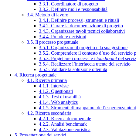
3.3.1. Coordinatore di progetto
3.3.2. Definire ruoli e responsabilità
3.4. Metodo di lavoro
3.4.1. Definire processi, strumenti e rituali
3.4.2. Curare la documentazione di progetto
3.4.3. Organizzare tavoli tecnici collaborativi
3.4.4. Prendere decisioni
3.5. Il processo progettuale
3.5.1. Organizzare il progetto e la sua gestione
3.5.2. Comprendere il contesto d’uso del servizio 
3.5.3. Progettare i processi e i
touchpoint
del servi
3.5.4. Realizzare l’interfaccia utente del servizio
3.5.5. Validare la soluzione ottenuta
4. Ricerca progettuale
4.1. Ricerca primaria
4.1.1. Interviste
4.1.2. Questionari
4.1.3. Test di usabilità
4.1.4. Web analytics
4.1.5. Strumenti di mappatura dell’esperienza uten
4.2. Ricerca secondaria
4.2.1. Ricerca documentale
4.2.2. Analisi benchmark
4.2.3. Valutazione euristica
5. Progettazione dei servizi