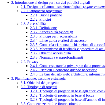
2. Introduzione al design per i servizi pubblici digitali
2.1. Design per l’amministrazione digitale (
e-government
2.2. L’approccio progettuale
2.2.1. Buone pratiche
2.2.2. Principi
2.3. Accessibilità
2.3.1. Definizione
2.3.2. Accessibilità by design
2.3.3. Principi per l’accessibilità
2.3.4. Linee guida e criteri di successo
2.3.5. Come rilasciare una dichiarazione di accessib
2.3.6. Meccanismo di feedback e procedura di attu
2.3.7. Obiettivi accessibilità
2.3.8. Normativa e approfondimenti
2.4. Privacy
2.4.1. Come rispettare la privacy sin dalla progettaz
2.4.2. Richiedi il consenso quando necessario
2.4.3. Le basi del sito web: architettura, informati
3. Pianificazione, gestione e strategia
3.1. Obiettivi del progetto
3.2. Tipologie di progetti
3.2.1. Tipologie di progetto in base agli attori coinv
3.2.2. Tipologie di progetto in base al focus
3.2.3. Tipologie di progetto in base all’ambito di i
3.3. Competenze, ruoli e figure coinvolte