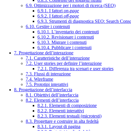
6.8.3. Consenso dei soggetti ritratti
6.9. Ottimizzazione per i motori di ricerca (SEO)
6.9.1. I fattori
on-page
6.9.2. I fattori
off-page
6.9.3. Strumenti di diagnostica SEO: Search Cons
6.10. Gestire i contenuti
6.10.1. L’inventario dei contenuti
6.10.2. Revisionare i contenuti
6.10.3. Migrare i contenuti
6.10.4. Pubblicare i contenuti
7. Progettazione dell’interazione
7.1. Caratteristiche dell’interazione
7.2. User stories per definire l’interazione
7.2.1. Differenza tra scenari e user stories
7.3. Flussi di interazione
7.4. Wireframe
7.5. Prototipi interattivi
8. Progettazione dell’interfaccia
8.1. Obiettivi dell’interfaccia
8.2. Elementi dell’interfaccia
8.2.1. Elementi di composizione
8.2.2. Elementi interattivi
8.2.3. Elementi testuali (microtesti)
8.3. Progettare e costruire in alta fedeltà
8.3.1. Layout di pagina