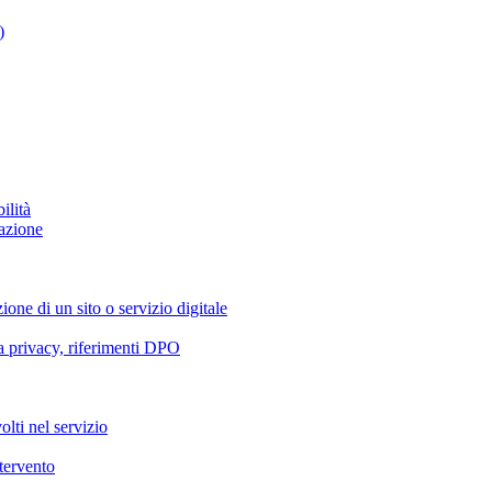
)
ilità
azione
ione di un sito o servizio digitale
va privacy, riferimenti DPO
olti nel servizio
ntervento