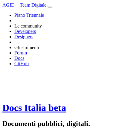
AGID
+
Team Digitale
Piano Triennale
Le community
Developers
Designers
Gli strumenti
Forum
Docs
GitHub
Docs Italia
beta
Documenti pubblici, digitali.