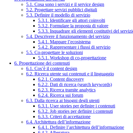
5.1. Cosa sono i servizi e il service design
5.2. Progettare servizi pubblici digitali
5.3. Definire il modello di servizio
5.3.1. Identificare gli attori coinvolti
5.3.2. Formulare la proposta di valore
5.3.3. Inquadrare gli elementi costitutivi del serviz
5.4. Descrivere il funzionamento del servizio
5.4.1. Mappare l’ecosistema
5.4.2. Rappresentare i flussi di servizio
5.5. Co-progettare le soluzioni
5.5.1. Workshop di co-progettazione
6. Progettazione dei contenuti
6.1. Cos’è il content design
6.2. Ricerca utente sui contenuti e il linguaggio
6.2.1. Content discovery
6.2.2. Dati di ricerca (search keywords)
6.2.3. Ricerca tramite analytics
6.2.4. Ricerca sui forum
6.3. Dalla ricerca ai bisogni degli utenti
6.3.1. User stories per definire i contenuti
6.3.2. Job stories per definire i contenuti
6.3.3. Criteri di accettazione
6.4. Architettura dell’informazione
6.4.1. Definire l’architettura dell’informazione
6.4.2. Alberatura