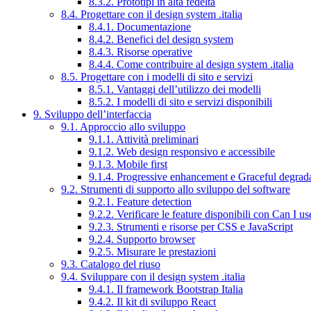
8.3.2. Prototipi in alta fedeltà
8.4. Progettare con il design system .italia
8.4.1. Documentazione
8.4.2. Benefici del design system
8.4.3. Risorse operative
8.4.4. Come contribuire al design system .italia
8.5. Progettare con i modelli di sito e servizi
8.5.1. Vantaggi dell’utilizzo dei modelli
8.5.2. I modelli di sito e servizi disponibili
9. Sviluppo dell’interfaccia
9.1. Approccio allo sviluppo
9.1.1. Attività preliminari
9.1.2. Web design responsivo e accessibile
9.1.3. Mobile first
9.1.4. Progressive enhancement e Graceful degrad
9.2. Strumenti di supporto allo sviluppo del software
9.2.1. Feature detection
9.2.2. Verificare le feature disponibili con Can I us
9.2.3. Strumenti e risorse per CSS e JavaScript
9.2.4. Supporto browser
9.2.5. Misurare le prestazioni
9.3. Catalogo del riuso
9.4. Sviluppare con il design system .italia
9.4.1. Il framework Bootstrap Italia
9.4.2. Il kit di sviluppo React