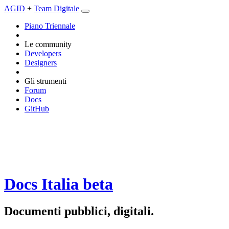
AGID
+
Team Digitale
Piano Triennale
Le community
Developers
Designers
Gli strumenti
Forum
Docs
GitHub
Docs Italia
beta
Documenti pubblici, digitali.