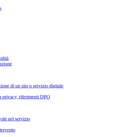
)
ilità
azione
ione di un sito o servizio digitale
va privacy, riferimenti DPO
olti nel servizio
ntervento