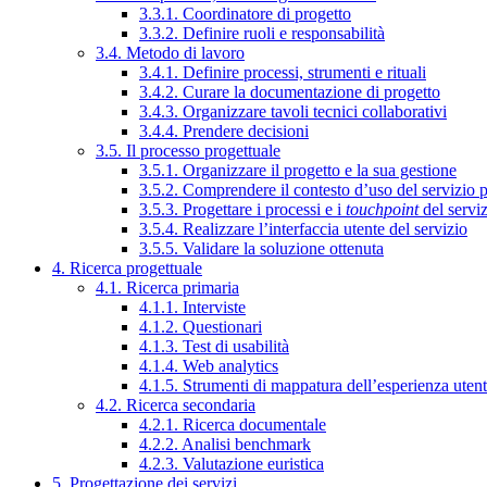
3.3.1. Coordinatore di progetto
3.3.2. Definire ruoli e responsabilità
3.4. Metodo di lavoro
3.4.1. Definire processi, strumenti e rituali
3.4.2. Curare la documentazione di progetto
3.4.3. Organizzare tavoli tecnici collaborativi
3.4.4. Prendere decisioni
3.5. Il processo progettuale
3.5.1. Organizzare il progetto e la sua gestione
3.5.2. Comprendere il contesto d’uso del servizio 
3.5.3. Progettare i processi e i
touchpoint
del servi
3.5.4. Realizzare l’interfaccia utente del servizio
3.5.5. Validare la soluzione ottenuta
4. Ricerca progettuale
4.1. Ricerca primaria
4.1.1. Interviste
4.1.2. Questionari
4.1.3. Test di usabilità
4.1.4. Web analytics
4.1.5. Strumenti di mappatura dell’esperienza uten
4.2. Ricerca secondaria
4.2.1. Ricerca documentale
4.2.2. Analisi benchmark
4.2.3. Valutazione euristica
5. Progettazione dei servizi