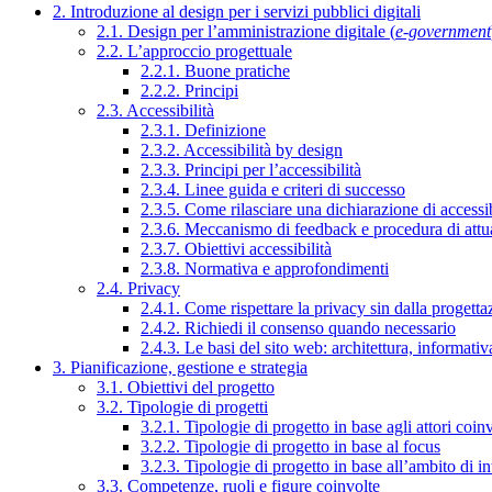
2. Introduzione al design per i servizi pubblici digitali
2.1. Design per l’amministrazione digitale (
e-government
2.2. L’approccio progettuale
2.2.1. Buone pratiche
2.2.2. Principi
2.3. Accessibilità
2.3.1. Definizione
2.3.2. Accessibilità by design
2.3.3. Principi per l’accessibilità
2.3.4. Linee guida e criteri di successo
2.3.5. Come rilasciare una dichiarazione di accessib
2.3.6. Meccanismo di feedback e procedura di attu
2.3.7. Obiettivi accessibilità
2.3.8. Normativa e approfondimenti
2.4. Privacy
2.4.1. Come rispettare la privacy sin dalla progettaz
2.4.2. Richiedi il consenso quando necessario
2.4.3. Le basi del sito web: architettura, informati
3. Pianificazione, gestione e strategia
3.1. Obiettivi del progetto
3.2. Tipologie di progetti
3.2.1. Tipologie di progetto in base agli attori coinv
3.2.2. Tipologie di progetto in base al focus
3.2.3. Tipologie di progetto in base all’ambito di i
3.3. Competenze, ruoli e figure coinvolte