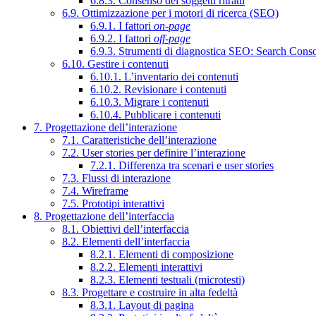
6.8.3. Consenso dei soggetti ritratti
6.9. Ottimizzazione per i motori di ricerca (SEO)
6.9.1. I fattori
on-page
6.9.2. I fattori
off-page
6.9.3. Strumenti di diagnostica SEO: Search Cons
6.10. Gestire i contenuti
6.10.1. L’inventario dei contenuti
6.10.2. Revisionare i contenuti
6.10.3. Migrare i contenuti
6.10.4. Pubblicare i contenuti
7. Progettazione dell’interazione
7.1. Caratteristiche dell’interazione
7.2. User stories per definire l’interazione
7.2.1. Differenza tra scenari e user stories
7.3. Flussi di interazione
7.4. Wireframe
7.5. Prototipi interattivi
8. Progettazione dell’interfaccia
8.1. Obiettivi dell’interfaccia
8.2. Elementi dell’interfaccia
8.2.1. Elementi di composizione
8.2.2. Elementi interattivi
8.2.3. Elementi testuali (microtesti)
8.3. Progettare e costruire in alta fedeltà
8.3.1. Layout di pagina