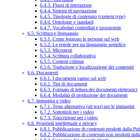
6.4.3. Flussi di interazione
6.4.4. Sistemi di navigazione
6.4.5. Tipologie di contenuto (content type)
6.4.6. Ontologie e standard
6.4.7. Vocabolari controllati e tassonomie
6.5. Scrittura e linguaggio
6.5.1. Come leggono le persone sul web
6.5.2. Le regole per un linguaggio semplice
6.5.3. Microtesti
6.5.4. Scrittura collaborativa
6.5.5. Content critique
6.5.6. Traduzione e localizzazione dei contenuti
6.6. Documenti
6.6.1. I documenti vanno sul web
6.6.2. Tipi di documenti
6.6.3. Formato di lettura dei documenti elettronici
6.6.4. Modalità di produzione dei documenti
6.7. Immagini e video
6.7.1. Testo alternativo (alt text) per le immagini
6.7.2. Sottotitoli per i video
6.7.3. Trascrizioni per i video
6.8. Proprietà intellettuale e privacy
6.8.1. Pubblicazione di contenuti prodotti dalla P
6.8.2. Pubblicazione di contenuti non prodotti dal