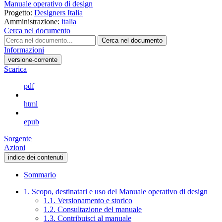
Manuale operativo di design
Progetto:
Designers Italia
Amministrazione:
italia
Cerca nel documento
Cerca nel documento
Informazioni
versione-corrente
Scarica
pdf
html
epub
Sorgente
Azioni
indice dei contenuti
Sommario
1. Scopo, destinatari e uso del Manuale operativo di design
1.1. Versionamento e storico
1.2. Consultazione del manuale
1.3. Contribuisci al manuale