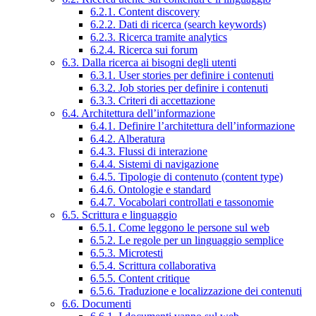
6.2.1. Content discovery
6.2.2. Dati di ricerca (search keywords)
6.2.3. Ricerca tramite analytics
6.2.4. Ricerca sui forum
6.3. Dalla ricerca ai bisogni degli utenti
6.3.1. User stories per definire i contenuti
6.3.2. Job stories per definire i contenuti
6.3.3. Criteri di accettazione
6.4. Architettura dell’informazione
6.4.1. Definire l’architettura dell’informazione
6.4.2. Alberatura
6.4.3. Flussi di interazione
6.4.4. Sistemi di navigazione
6.4.5. Tipologie di contenuto (content type)
6.4.6. Ontologie e standard
6.4.7. Vocabolari controllati e tassonomie
6.5. Scrittura e linguaggio
6.5.1. Come leggono le persone sul web
6.5.2. Le regole per un linguaggio semplice
6.5.3. Microtesti
6.5.4. Scrittura collaborativa
6.5.5. Content critique
6.5.6. Traduzione e localizzazione dei contenuti
6.6. Documenti