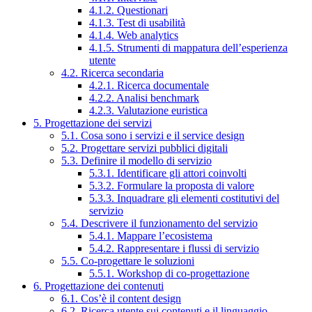
4.1.2. Questionari
4.1.3. Test di usabilità
4.1.4. Web analytics
4.1.5. Strumenti di mappatura dell’esperienza
utente
4.2. Ricerca secondaria
4.2.1. Ricerca documentale
4.2.2. Analisi benchmark
4.2.3. Valutazione euristica
5. Progettazione dei servizi
5.1. Cosa sono i servizi e il service design
5.2. Progettare servizi pubblici digitali
5.3. Definire il modello di servizio
5.3.1. Identificare gli attori coinvolti
5.3.2. Formulare la proposta di valore
5.3.3. Inquadrare gli elementi costitutivi del
servizio
5.4. Descrivere il funzionamento del servizio
5.4.1. Mappare l’ecosistema
5.4.2. Rappresentare i flussi di servizio
5.5. Co-progettare le soluzioni
5.5.1. Workshop di co-progettazione
6. Progettazione dei contenuti
6.1. Cos’è il content design
6.2. Ricerca utente sui contenuti e il linguaggio