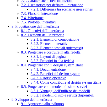
7.1. Caratteristiche dell’interazione
7.2. User stories per definire l’interazione
7.2.1. Differenza tra scenari e user stories
7.3. Flussi di interazione
7.4. Wireframe
7.5. Prototipi interattivi
8. Progettazione dell’interfaccia
8.1. Obiettivi dell’interfaccia
8.2. Elementi dell’interfaccia
8.2.1. Elementi di composizione
8.2.2. Elementi interattivi
8.2.3. Elementi testuali (microtesti)
8.3. Progettare e costruire in alta fedeltà
8.3.1. Layout di pagina
8.3.2. Prototipi in alta fedeltà
8.4. Progettare con il design system .italia
8.4.1. Documentazione
8.4.2. Benefici del design system
8.4.3. Risorse operative
8.4.4. Come contribuire al design system .italia
8.5. Progettare con i modelli di sito e servizi
8.5.1. Vantaggi dell’utilizzo dei modelli
8.5.2. I modelli di sito e servizi disponibili
9. Sviluppo dell’interfaccia
9.1. Approccio allo sviluppo