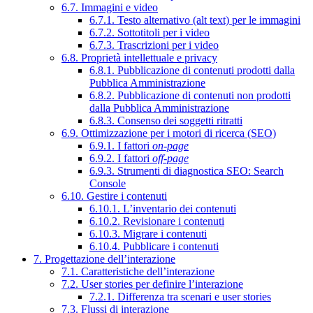
6.7. Immagini e video
6.7.1. Testo alternativo (alt text) per le immagini
6.7.2. Sottotitoli per i video
6.7.3. Trascrizioni per i video
6.8. Proprietà intellettuale e privacy
6.8.1. Pubblicazione di contenuti prodotti dalla
Pubblica Amministrazione
6.8.2. Pubblicazione di contenuti non prodotti
dalla Pubblica Amministrazione
6.8.3. Consenso dei soggetti ritratti
6.9. Ottimizzazione per i motori di ricerca (SEO)
6.9.1. I fattori
on-page
6.9.2. I fattori
off-page
6.9.3. Strumenti di diagnostica SEO: Search
Console
6.10. Gestire i contenuti
6.10.1. L’inventario dei contenuti
6.10.2. Revisionare i contenuti
6.10.3. Migrare i contenuti
6.10.4. Pubblicare i contenuti
7. Progettazione dell’interazione
7.1. Caratteristiche dell’interazione
7.2. User stories per definire l’interazione
7.2.1. Differenza tra scenari e user stories
7.3. Flussi di interazione