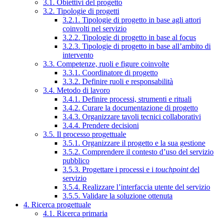
3.1. Obiettivi del progetto
3.2. Tipologie di progetti
3.2.1. Tipologie di progetto in base agli attori
coinvolti nel servizio
3.2.2. Tipologie di progetto in base al focus
3.2.3. Tipologie di progetto in base all’ambito di
intervento
3.3. Competenze, ruoli e figure coinvolte
3.3.1. Coordinatore di progetto
3.3.2. Definire ruoli e responsabilità
3.4. Metodo di lavoro
3.4.1. Definire processi, strumenti e rituali
3.4.2. Curare la documentazione di progetto
3.4.3. Organizzare tavoli tecnici collaborativi
3.4.4. Prendere decisioni
3.5. Il processo progettuale
3.5.1. Organizzare il progetto e la sua gestione
3.5.2. Comprendere il contesto d’uso del servizio
pubblico
3.5.3. Progettare i processi e i
touchpoint
del
servizio
3.5.4. Realizzare l’interfaccia utente del servizio
3.5.5. Validare la soluzione ottenuta
4. Ricerca progettuale
4.1. Ricerca primaria