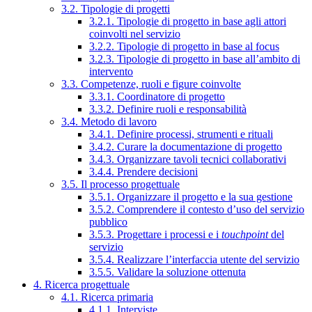
3.2. Tipologie di progetti
3.2.1. Tipologie di progetto in base agli attori
coinvolti nel servizio
3.2.2. Tipologie di progetto in base al focus
3.2.3. Tipologie di progetto in base all’ambito di
intervento
3.3. Competenze, ruoli e figure coinvolte
3.3.1. Coordinatore di progetto
3.3.2. Definire ruoli e responsabilità
3.4. Metodo di lavoro
3.4.1. Definire processi, strumenti e rituali
3.4.2. Curare la documentazione di progetto
3.4.3. Organizzare tavoli tecnici collaborativi
3.4.4. Prendere decisioni
3.5. Il processo progettuale
3.5.1. Organizzare il progetto e la sua gestione
3.5.2. Comprendere il contesto d’uso del servizio
pubblico
3.5.3. Progettare i processi e i
touchpoint
del
servizio
3.5.4. Realizzare l’interfaccia utente del servizio
3.5.5. Validare la soluzione ottenuta
4. Ricerca progettuale
4.1. Ricerca primaria
4.1.1. Interviste