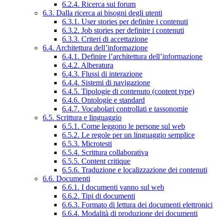
6.2.4. Ricerca sui forum
6.3. Dalla ricerca ai bisogni degli utenti
6.3.1. User stories per definire i contenuti
6.3.2. Job stories per definire i contenuti
6.3.3. Criteri di accettazione
6.4. Architettura dell’informazione
6.4.1. Definire l’architettura dell’informazione
6.4.2. Alberatura
6.4.3. Flussi di interazione
6.4.4. Sistemi di navigazione
6.4.5. Tipologie di contenuto (content type)
6.4.6. Ontologie e standard
6.4.7. Vocabolari controllati e tassonomie
6.5. Scrittura e linguaggio
6.5.1. Come leggono le persone sul web
6.5.2. Le regole per un linguaggio semplice
6.5.3. Microtesti
6.5.4. Scrittura collaborativa
6.5.5. Content critique
6.5.6. Traduzione e localizzazione dei contenuti
6.6. Documenti
6.6.1. I documenti vanno sul web
6.6.2. Tipi di documenti
6.6.3. Formato di lettura dei documenti elettronici
6.6.4. Modalità di produzione dei documenti