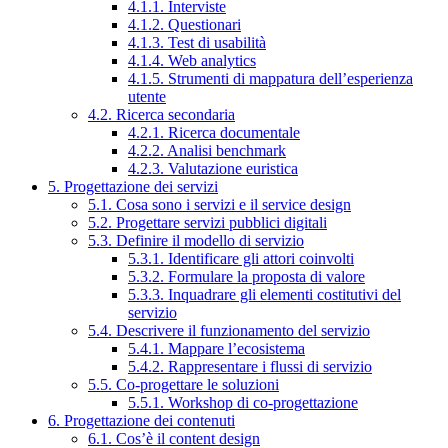
4.1.1. Interviste
4.1.2. Questionari
4.1.3. Test di usabilità
4.1.4. Web analytics
4.1.5. Strumenti di mappatura dell’esperienza
utente
4.2. Ricerca secondaria
4.2.1. Ricerca documentale
4.2.2. Analisi benchmark
4.2.3. Valutazione euristica
5. Progettazione dei servizi
5.1. Cosa sono i servizi e il service design
5.2. Progettare servizi pubblici digitali
5.3. Definire il modello di servizio
5.3.1. Identificare gli attori coinvolti
5.3.2. Formulare la proposta di valore
5.3.3. Inquadrare gli elementi costitutivi del
servizio
5.4. Descrivere il funzionamento del servizio
5.4.1. Mappare l’ecosistema
5.4.2. Rappresentare i flussi di servizio
5.5. Co-progettare le soluzioni
5.5.1. Workshop di co-progettazione
6. Progettazione dei contenuti
6.1. Cos’è il content design