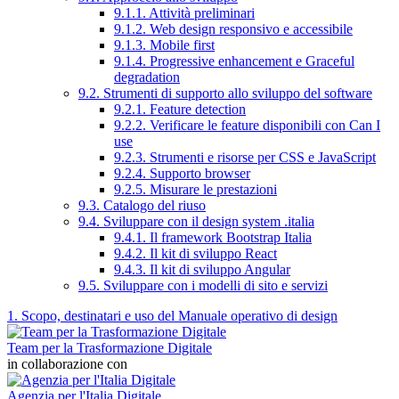
9.1.1. Attività preliminari
9.1.2. Web design responsivo e accessibile
9.1.3. Mobile first
9.1.4. Progressive enhancement e Graceful
degradation
9.2. Strumenti di supporto allo sviluppo del software
9.2.1. Feature detection
9.2.2. Verificare le feature disponibili con Can I
use
9.2.3. Strumenti e risorse per CSS e JavaScript
9.2.4. Supporto browser
9.2.5. Misurare le prestazioni
9.3. Catalogo del riuso
9.4. Sviluppare con il design system .italia
9.4.1. Il framework Bootstrap Italia
9.4.2. Il kit di sviluppo React
9.4.3. Il kit di sviluppo Angular
9.5. Sviluppare con i modelli di sito e servizi
1. Scopo, destinatari e uso del Manuale operativo di design
Team per la Trasformazione Digitale
in collaborazione con
Agenzia per l'Italia Digitale