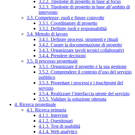
3.2.2. Tipologie di progetto in base al focus
3.2.3. Tipologie di progetto in base all’ambito di
intervento
3.3. Competenze, ruoli e figure coinvolte
3.3.1. Coordinatore di progetto
3.3.2. Definire ruoli e responsabilità
3.4. Metodo di lavoro
3.4.1. Definire processi, strumenti e rituali
3.4.2. Curare la documentazione di progetto
3.4.3. Organizzare tavoli tecnici collaborativi
3.4.4. Prendere decisioni
3.5. Il processo progettuale
3.5.1. Organizzare il progetto e la sua gestione
3.5.2. Comprendere il contesto d’uso del servizio
pubblico
3.5.3. Progettare i processi e i
touchpoint
del
servizio
3.5.4. Realizzare l’interfaccia utente del servizio
3.5.5. Validare la soluzione ottenuta
4. Ricerca progettuale
4.1. Ricerca primaria
4.1.1. Interviste
4.1.2. Questionari
4.1.3. Test di usabilità
4.1.4. Web analytics