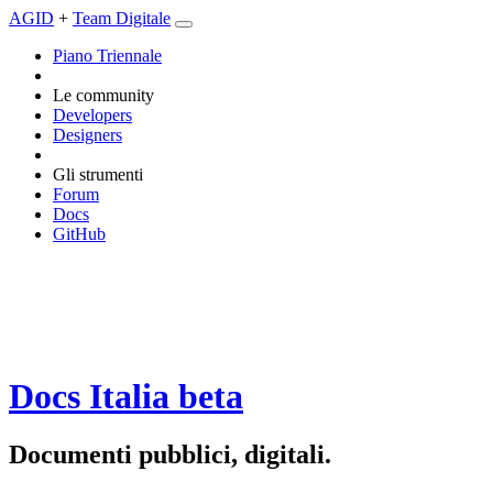
AGID
+
Team Digitale
Piano Triennale
Le community
Developers
Designers
Gli strumenti
Forum
Docs
GitHub
Docs Italia
beta
Documenti pubblici, digitali.