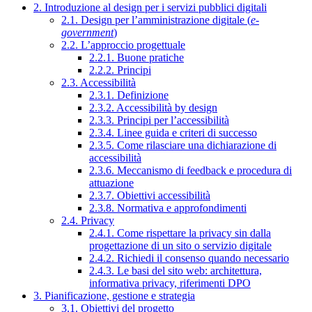
2. Introduzione al design per i servizi pubblici digitali
2.1. Design per l’amministrazione digitale (
e-
government
)
2.2. L’approccio progettuale
2.2.1. Buone pratiche
2.2.2. Principi
2.3. Accessibilità
2.3.1. Definizione
2.3.2. Accessibilità by design
2.3.3. Principi per l’accessibilità
2.3.4. Linee guida e criteri di successo
2.3.5. Come rilasciare una dichiarazione di
accessibilità
2.3.6. Meccanismo di feedback e procedura di
attuazione
2.3.7. Obiettivi accessibilità
2.3.8. Normativa e approfondimenti
2.4. Privacy
2.4.1. Come rispettare la privacy sin dalla
progettazione di un sito o servizio digitale
2.4.2. Richiedi il consenso quando necessario
2.4.3. Le basi del sito web: architettura,
informativa privacy, riferimenti DPO
3. Pianificazione, gestione e strategia
3.1. Obiettivi del progetto