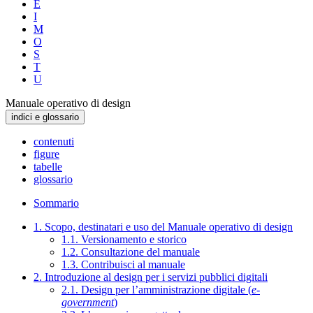
E
I
M
O
S
T
U
Manuale operativo di design
indici e glossario
contenuti
figure
tabelle
glossario
Sommario
1. Scopo, destinatari e uso del Manuale operativo di design
1.1. Versionamento e storico
1.2. Consultazione del manuale
1.3. Contribuisci al manuale
2. Introduzione al design per i servizi pubblici digitali
2.1. Design per l’amministrazione digitale (
e-
government
)