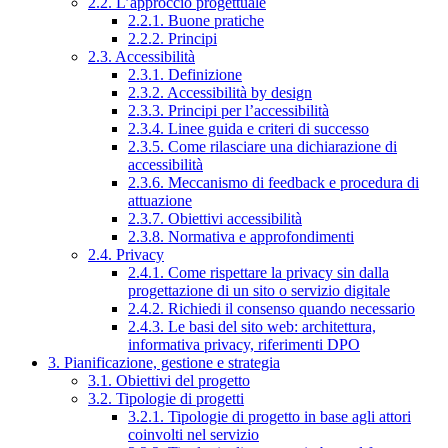
2.2. L’approccio progettuale
2.2.1. Buone pratiche
2.2.2. Principi
2.3. Accessibilità
2.3.1. Definizione
2.3.2. Accessibilità by design
2.3.3. Principi per l’accessibilità
2.3.4. Linee guida e criteri di successo
2.3.5. Come rilasciare una dichiarazione di
accessibilità
2.3.6. Meccanismo di feedback e procedura di
attuazione
2.3.7. Obiettivi accessibilità
2.3.8. Normativa e approfondimenti
2.4. Privacy
2.4.1. Come rispettare la privacy sin dalla
progettazione di un sito o servizio digitale
2.4.2. Richiedi il consenso quando necessario
2.4.3. Le basi del sito web: architettura,
informativa privacy, riferimenti DPO
3. Pianificazione, gestione e strategia
3.1. Obiettivi del progetto
3.2. Tipologie di progetti
3.2.1. Tipologie di progetto in base agli attori
coinvolti nel servizio