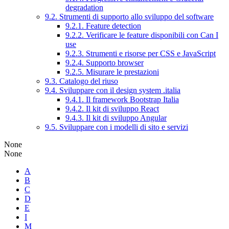
degradation
9.2. Strumenti di supporto allo sviluppo del software
9.2.1. Feature detection
9.2.2. Verificare le feature disponibili con Can I
use
9.2.3. Strumenti e risorse per CSS e JavaScript
9.2.4. Supporto browser
9.2.5. Misurare le prestazioni
9.3. Catalogo del riuso
9.4. Sviluppare con il design system .italia
9.4.1. Il framework Bootstrap Italia
9.4.2. Il kit di sviluppo React
9.4.3. Il kit di sviluppo Angular
9.5. Sviluppare con i modelli di sito e servizi
None
None
A
B
C
D
E
I
M