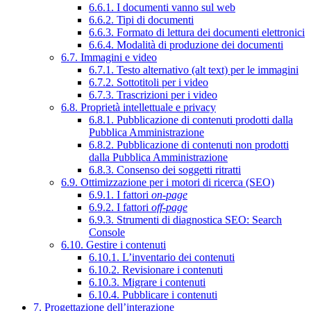
6.6.1. I documenti vanno sul web
6.6.2. Tipi di documenti
6.6.3. Formato di lettura dei documenti elettronici
6.6.4. Modalità di produzione dei documenti
6.7. Immagini e video
6.7.1. Testo alternativo (alt text) per le immagini
6.7.2. Sottotitoli per i video
6.7.3. Trascrizioni per i video
6.8. Proprietà intellettuale e privacy
6.8.1. Pubblicazione di contenuti prodotti dalla
Pubblica Amministrazione
6.8.2. Pubblicazione di contenuti non prodotti
dalla Pubblica Amministrazione
6.8.3. Consenso dei soggetti ritratti
6.9. Ottimizzazione per i motori di ricerca (SEO)
6.9.1. I fattori
on-page
6.9.2. I fattori
off-page
6.9.3. Strumenti di diagnostica SEO: Search
Console
6.10. Gestire i contenuti
6.10.1. L’inventario dei contenuti
6.10.2. Revisionare i contenuti
6.10.3. Migrare i contenuti
6.10.4. Pubblicare i contenuti
7. Progettazione dell’interazione