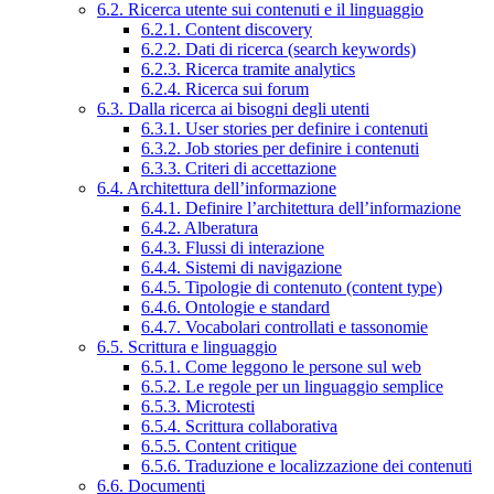
6.2. Ricerca utente sui contenuti e il linguaggio
6.2.1. Content discovery
6.2.2. Dati di ricerca (search keywords)
6.2.3. Ricerca tramite analytics
6.2.4. Ricerca sui forum
6.3. Dalla ricerca ai bisogni degli utenti
6.3.1. User stories per definire i contenuti
6.3.2. Job stories per definire i contenuti
6.3.3. Criteri di accettazione
6.4. Architettura dell’informazione
6.4.1. Definire l’architettura dell’informazione
6.4.2. Alberatura
6.4.3. Flussi di interazione
6.4.4. Sistemi di navigazione
6.4.5. Tipologie di contenuto (content type)
6.4.6. Ontologie e standard
6.4.7. Vocabolari controllati e tassonomie
6.5. Scrittura e linguaggio
6.5.1. Come leggono le persone sul web
6.5.2. Le regole per un linguaggio semplice
6.5.3. Microtesti
6.5.4. Scrittura collaborativa
6.5.5. Content critique
6.5.6. Traduzione e localizzazione dei contenuti
6.6. Documenti