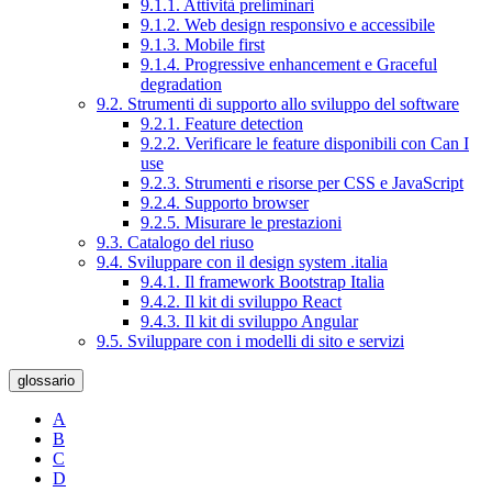
9.1.1. Attività preliminari
9.1.2. Web design responsivo e accessibile
9.1.3. Mobile first
9.1.4. Progressive enhancement e Graceful
degradation
9.2. Strumenti di supporto allo sviluppo del software
9.2.1. Feature detection
9.2.2. Verificare le feature disponibili con Can I
use
9.2.3. Strumenti e risorse per CSS e JavaScript
9.2.4. Supporto browser
9.2.5. Misurare le prestazioni
9.3. Catalogo del riuso
9.4. Sviluppare con il design system .italia
9.4.1. Il framework Bootstrap Italia
9.4.2. Il kit di sviluppo React
9.4.3. Il kit di sviluppo Angular
9.5. Sviluppare con i modelli di sito e servizi
glossario
A
B
C
D