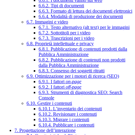
6.6.1. I documenti vanno sul web
6.6.2. Tipi di documenti
6.6.3. Formato di lettura dei documenti elettronici
6.6.4. Modalità di produzione dei documenti
6.7. Immagini e video
6.7.1. Testo alternativo (alt text) per le immagini
6.7.2. Sottotitoli per i video
6.7.3. Trascrizioni per i video
6.8. Proprietà intellettuale e privacy
6.8.1. Pubblicazione di contenuti prodotti dalla
Pubblica Amministrazione
6.8.2. Pubblicazione di contenuti non prodotti
dalla Pubblica Amministrazione
6.8.3. Consenso dei soggetti ritratti
6.9. Ottimizzazione per i motori di ricerca (SEO)
6.9.1. I fattori
on-page
6.9.2. I fattori
off-page
6.9.3. Strumenti di diagnostica SEO: Search
Console
6.10. Gestire i contenuti
6.10.1. L’inventario dei contenuti
6.10.2. Revisionare i contenuti
6.10.3. Migrare i contenuti
6.10.4. Pubblicare i contenuti
7. Progettazione dell’interazione