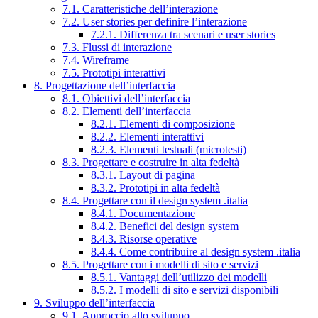
7.1. Caratteristiche dell’interazione
7.2. User stories per definire l’interazione
7.2.1. Differenza tra scenari e user stories
7.3. Flussi di interazione
7.4. Wireframe
7.5. Prototipi interattivi
8. Progettazione dell’interfaccia
8.1. Obiettivi dell’interfaccia
8.2. Elementi dell’interfaccia
8.2.1. Elementi di composizione
8.2.2. Elementi interattivi
8.2.3. Elementi testuali (microtesti)
8.3. Progettare e costruire in alta fedeltà
8.3.1. Layout di pagina
8.3.2. Prototipi in alta fedeltà
8.4. Progettare con il design system .italia
8.4.1. Documentazione
8.4.2. Benefici del design system
8.4.3. Risorse operative
8.4.4. Come contribuire al design system .italia
8.5. Progettare con i modelli di sito e servizi
8.5.1. Vantaggi dell’utilizzo dei modelli
8.5.2. I modelli di sito e servizi disponibili
9. Sviluppo dell’interfaccia
9.1. Approccio allo sviluppo