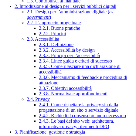
1.3. Contribuisci al manuale
2. Introduzione al design per i servizi pubblici digitali
2.1. Design per l’amministrazione digitale (
e-
government
)
2.2. L’approccio progettuale
2.2.1. Buone pratiche
2.2.2. Principi
2.3. Accessibilità
2.3.1. Definizione
2.3.2. Accessibilità by design
2.3.3. Principi per l’accessibilità
2.3.4. Linee guida e criteri di successo
2.3.5. Come rilasciare una dichiarazione di
accessibilità
2.3.6. Meccanismo di feedback e procedura di
attuazione
2.3.7. Obiettivi accessibilità
2.3.8. Normativa e approfondimenti
2.4. Privacy
2.4.1. Come rispettare la privacy sin dalla
progettazione di un sito o servizio digitale
2.4.2. Richiedi il consenso quando necessario
2.4.3. Le basi del sito web: architettura,
informativa privacy, riferimenti DPO
3. Pianificazione, gestione e strategia