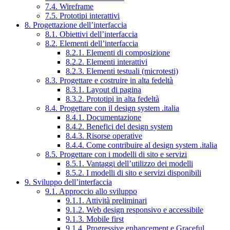
7.4. Wireframe
7.5. Prototipi interattivi
8. Progettazione dell’interfaccia
8.1. Obiettivi dell’interfaccia
8.2. Elementi dell’interfaccia
8.2.1. Elementi di composizione
8.2.2. Elementi interattivi
8.2.3. Elementi testuali (microtesti)
8.3. Progettare e costruire in alta fedeltà
8.3.1. Layout di pagina
8.3.2. Prototipi in alta fedeltà
8.4. Progettare con il design system .italia
8.4.1. Documentazione
8.4.2. Benefici del design system
8.4.3. Risorse operative
8.4.4. Come contribuire al design system .italia
8.5. Progettare con i modelli di sito e servizi
8.5.1. Vantaggi dell’utilizzo dei modelli
8.5.2. I modelli di sito e servizi disponibili
9. Sviluppo dell’interfaccia
9.1. Approccio allo sviluppo
9.1.1. Attività preliminari
9.1.2. Web design responsivo e accessibile
9.1.3. Mobile first
9.1.4. Progressive enhancement e Graceful