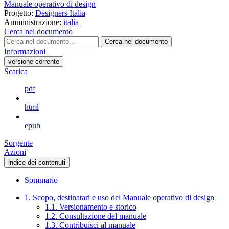
Manuale operativo di design
Progetto:
Designers Italia
Amministrazione:
italia
Cerca nel documento
Cerca nel documento
Informazioni
versione-corrente
Scarica
pdf
html
epub
Sorgente
Azioni
indice dei contenuti
Sommario
1. Scopo, destinatari e uso del Manuale operativo di design
1.1. Versionamento e storico
1.2. Consultazione del manuale
1.3. Contribuisci al manuale