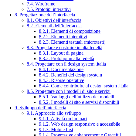
7.4. Wireframe
7.5. Prototipi interattivi
8. Progettazione dell’interfaccia
8.1. Obiettivi dell’interfaccia
8.2. Elementi dell’interfaccia
8.2.1. Elementi di composizione
8.2.2. Elementi interattivi
8.2.3. Elementi testuali (microtesti)
8.3. Progettare e costruire in alta fedeltà
8.3.1. Layout di pagina
8.3.2. Prototipi in alta fedeltà
8.4. Progettare con il design system .italia
8.4.1. Documentazione
8.4.2. Benefici del design system
8.4.3. Risorse operative
8.4.4. Come contribuire al design system .italia
8.5. Progettare con i modelli di sito e servizi
8.5.1. Vantaggi dell’utilizzo dei modelli
8.5.2. I modelli di sito e servizi disponibili
9. Sviluppo dell’interfaccia
9.1. Approccio allo sviluppo
9.1.1. Attività preliminari
9.1.2. Web design responsivo e accessibile
9.1.3. Mobile first
9.1.4. Progressive enhancement e Graceful