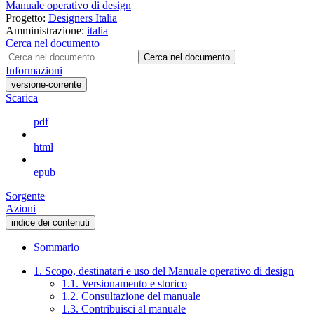
Manuale operativo di design
Progetto:
Designers Italia
Amministrazione:
italia
Cerca nel documento
Cerca nel documento
Informazioni
versione-corrente
Scarica
pdf
html
epub
Sorgente
Azioni
indice dei contenuti
Sommario
1. Scopo, destinatari e uso del Manuale operativo di design
1.1. Versionamento e storico
1.2. Consultazione del manuale
1.3. Contribuisci al manuale