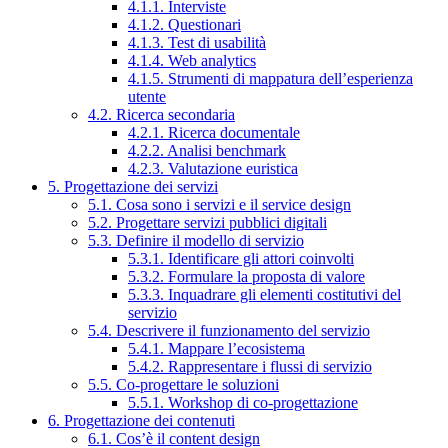
4.1.1. Interviste
4.1.2. Questionari
4.1.3. Test di usabilità
4.1.4. Web analytics
4.1.5. Strumenti di mappatura dell’esperienza
utente
4.2. Ricerca secondaria
4.2.1. Ricerca documentale
4.2.2. Analisi benchmark
4.2.3. Valutazione euristica
5. Progettazione dei servizi
5.1. Cosa sono i servizi e il service design
5.2. Progettare servizi pubblici digitali
5.3. Definire il modello di servizio
5.3.1. Identificare gli attori coinvolti
5.3.2. Formulare la proposta di valore
5.3.3. Inquadrare gli elementi costitutivi del
servizio
5.4. Descrivere il funzionamento del servizio
5.4.1. Mappare l’ecosistema
5.4.2. Rappresentare i flussi di servizio
5.5. Co-progettare le soluzioni
5.5.1. Workshop di co-progettazione
6. Progettazione dei contenuti
6.1. Cos’è il content design