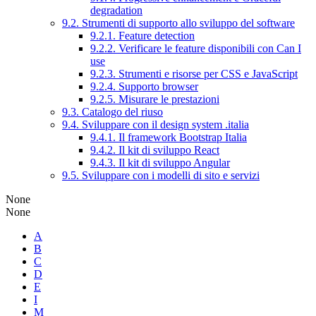
degradation
9.2. Strumenti di supporto allo sviluppo del software
9.2.1. Feature detection
9.2.2. Verificare le feature disponibili con Can I
use
9.2.3. Strumenti e risorse per CSS e JavaScript
9.2.4. Supporto browser
9.2.5. Misurare le prestazioni
9.3. Catalogo del riuso
9.4. Sviluppare con il design system .italia
9.4.1. Il framework Bootstrap Italia
9.4.2. Il kit di sviluppo React
9.4.3. Il kit di sviluppo Angular
9.5. Sviluppare con i modelli di sito e servizi
None
None
A
B
C
D
E
I
M