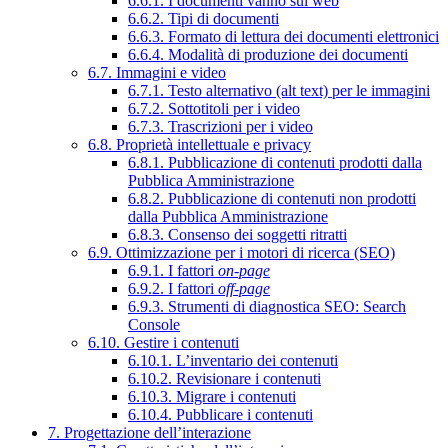
6.6.1. I documenti vanno sul web
6.6.2. Tipi di documenti
6.6.3. Formato di lettura dei documenti elettronici
6.6.4. Modalità di produzione dei documenti
6.7. Immagini e video
6.7.1. Testo alternativo (alt text) per le immagini
6.7.2. Sottotitoli per i video
6.7.3. Trascrizioni per i video
6.8. Proprietà intellettuale e privacy
6.8.1. Pubblicazione di contenuti prodotti dalla
Pubblica Amministrazione
6.8.2. Pubblicazione di contenuti non prodotti
dalla Pubblica Amministrazione
6.8.3. Consenso dei soggetti ritratti
6.9. Ottimizzazione per i motori di ricerca (SEO)
6.9.1. I fattori
on-page
6.9.2. I fattori
off-page
6.9.3. Strumenti di diagnostica SEO: Search
Console
6.10. Gestire i contenuti
6.10.1. L’inventario dei contenuti
6.10.2. Revisionare i contenuti
6.10.3. Migrare i contenuti
6.10.4. Pubblicare i contenuti
7. Progettazione dell’interazione