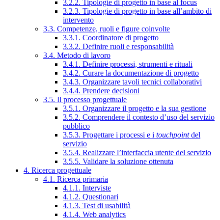
3.2.2. Tipologie di progetto in base al focus
3.2.3. Tipologie di progetto in base all’ambito di
intervento
3.3. Competenze, ruoli e figure coinvolte
3.3.1. Coordinatore di progetto
3.3.2. Definire ruoli e responsabilità
3.4. Metodo di lavoro
3.4.1. Definire processi, strumenti e rituali
3.4.2. Curare la documentazione di progetto
3.4.3. Organizzare tavoli tecnici collaborativi
3.4.4. Prendere decisioni
3.5. Il processo progettuale
3.5.1. Organizzare il progetto e la sua gestione
3.5.2. Comprendere il contesto d’uso del servizio
pubblico
3.5.3. Progettare i processi e i
touchpoint
del
servizio
3.5.4. Realizzare l’interfaccia utente del servizio
3.5.5. Validare la soluzione ottenuta
4. Ricerca progettuale
4.1. Ricerca primaria
4.1.1. Interviste
4.1.2. Questionari
4.1.3. Test di usabilità
4.1.4. Web analytics