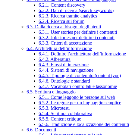
6.2.1. Content discovery
6.2.2. Dati di ricerca (search keywords)
6.2.3. Ricerca tramite analytics
6.2.4. Ricerca sui forum
6.3. Dalla ricerca ai bisogni degli utenti
6.3.1. User stories per definire i contenuti
6.3.2. Job stories per definire i contenuti
6.3.3. Criteri di accettazione
6.4. Architettura dell’informazione
6.4.1. Definire l’architettura dell’informazione
6.4.2. Alberatura
6.4.3. Flussi di interazione
6.4.4. Sistemi di navigazione
6.4.5. Tipologie di contenuto (content type)
6.4.6. Ontologie e standard
6.4.7. Vocabolari controllati e tassonomie
6.5. Scrittura e linguaggio
6.5.1. Come leggono le persone sul web
6.5.2. Le regole per un linguaggio semplice
6.5.3. Microtesti
6.5.4. Scrittura collaborativa
6.5.5. Content critique
6.5.6. Traduzione e localizzazione dei contenuti
6.6. Documenti