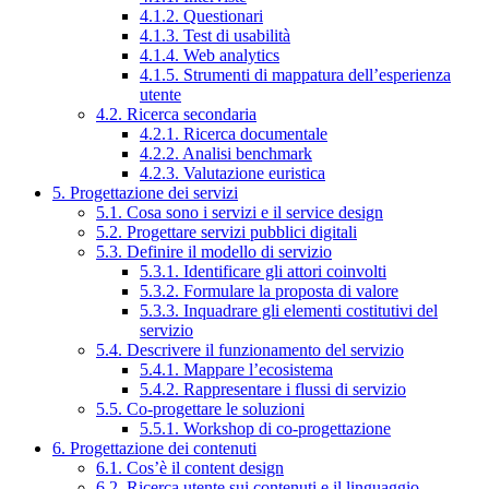
4.1.2. Questionari
4.1.3. Test di usabilità
4.1.4. Web analytics
4.1.5. Strumenti di mappatura dell’esperienza
utente
4.2. Ricerca secondaria
4.2.1. Ricerca documentale
4.2.2. Analisi benchmark
4.2.3. Valutazione euristica
5. Progettazione dei servizi
5.1. Cosa sono i servizi e il service design
5.2. Progettare servizi pubblici digitali
5.3. Definire il modello di servizio
5.3.1. Identificare gli attori coinvolti
5.3.2. Formulare la proposta di valore
5.3.3. Inquadrare gli elementi costitutivi del
servizio
5.4. Descrivere il funzionamento del servizio
5.4.1. Mappare l’ecosistema
5.4.2. Rappresentare i flussi di servizio
5.5. Co-progettare le soluzioni
5.5.1. Workshop di co-progettazione
6. Progettazione dei contenuti
6.1. Cos’è il content design
6.2. Ricerca utente sui contenuti e il linguaggio