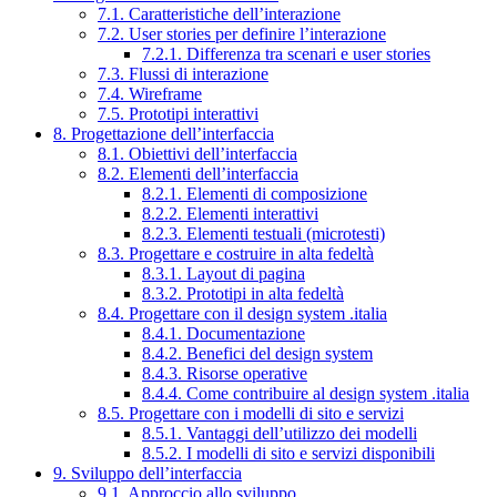
7.1. Caratteristiche dell’interazione
7.2. User stories per definire l’interazione
7.2.1. Differenza tra scenari e user stories
7.3. Flussi di interazione
7.4. Wireframe
7.5. Prototipi interattivi
8. Progettazione dell’interfaccia
8.1. Obiettivi dell’interfaccia
8.2. Elementi dell’interfaccia
8.2.1. Elementi di composizione
8.2.2. Elementi interattivi
8.2.3. Elementi testuali (microtesti)
8.3. Progettare e costruire in alta fedeltà
8.3.1. Layout di pagina
8.3.2. Prototipi in alta fedeltà
8.4. Progettare con il design system .italia
8.4.1. Documentazione
8.4.2. Benefici del design system
8.4.3. Risorse operative
8.4.4. Come contribuire al design system .italia
8.5. Progettare con i modelli di sito e servizi
8.5.1. Vantaggi dell’utilizzo dei modelli
8.5.2. I modelli di sito e servizi disponibili
9. Sviluppo dell’interfaccia
9.1. Approccio allo sviluppo