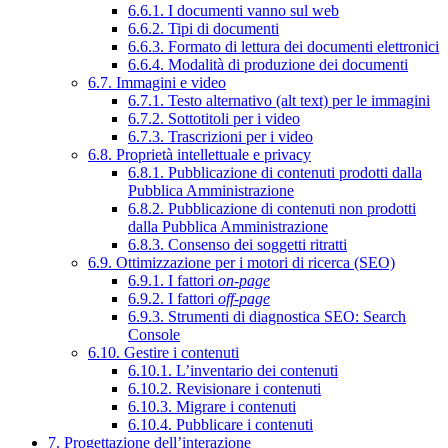
6.6.1. I documenti vanno sul web
6.6.2. Tipi di documenti
6.6.3. Formato di lettura dei documenti elettronici
6.6.4. Modalità di produzione dei documenti
6.7. Immagini e video
6.7.1. Testo alternativo (alt text) per le immagini
6.7.2. Sottotitoli per i video
6.7.3. Trascrizioni per i video
6.8. Proprietà intellettuale e privacy
6.8.1. Pubblicazione di contenuti prodotti dalla
Pubblica Amministrazione
6.8.2. Pubblicazione di contenuti non prodotti
dalla Pubblica Amministrazione
6.8.3. Consenso dei soggetti ritratti
6.9. Ottimizzazione per i motori di ricerca (SEO)
6.9.1. I fattori
on-page
6.9.2. I fattori
off-page
6.9.3. Strumenti di diagnostica SEO: Search
Console
6.10. Gestire i contenuti
6.10.1. L’inventario dei contenuti
6.10.2. Revisionare i contenuti
6.10.3. Migrare i contenuti
6.10.4. Pubblicare i contenuti
7. Progettazione dell’interazione