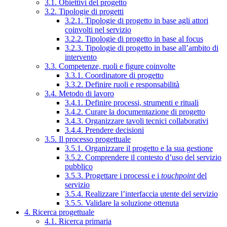
3.1. Obiettivi del progetto
3.2. Tipologie di progetti
3.2.1. Tipologie di progetto in base agli attori
coinvolti nel servizio
3.2.2. Tipologie di progetto in base al focus
3.2.3. Tipologie di progetto in base all’ambito di
intervento
3.3. Competenze, ruoli e figure coinvolte
3.3.1. Coordinatore di progetto
3.3.2. Definire ruoli e responsabilità
3.4. Metodo di lavoro
3.4.1. Definire processi, strumenti e rituali
3.4.2. Curare la documentazione di progetto
3.4.3. Organizzare tavoli tecnici collaborativi
3.4.4. Prendere decisioni
3.5. Il processo progettuale
3.5.1. Organizzare il progetto e la sua gestione
3.5.2. Comprendere il contesto d’uso del servizio
pubblico
3.5.3. Progettare i processi e i
touchpoint
del
servizio
3.5.4. Realizzare l’interfaccia utente del servizio
3.5.5. Validare la soluzione ottenuta
4. Ricerca progettuale
4.1. Ricerca primaria