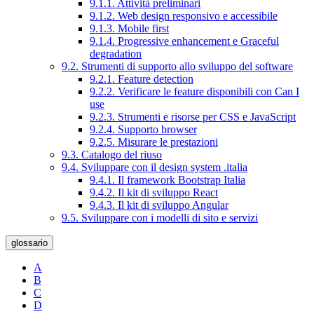
9.1.1. Attività preliminari
9.1.2. Web design responsivo e accessibile
9.1.3. Mobile first
9.1.4. Progressive enhancement e Graceful
degradation
9.2. Strumenti di supporto allo sviluppo del software
9.2.1. Feature detection
9.2.2. Verificare le feature disponibili con Can I
use
9.2.3. Strumenti e risorse per CSS e JavaScript
9.2.4. Supporto browser
9.2.5. Misurare le prestazioni
9.3. Catalogo del riuso
9.4. Sviluppare con il design system .italia
9.4.1. Il framework Bootstrap Italia
9.4.2. Il kit di sviluppo React
9.4.3. Il kit di sviluppo Angular
9.5. Sviluppare con i modelli di sito e servizi
glossario
A
B
C
D