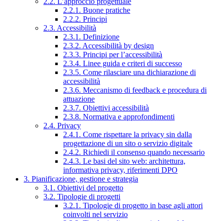
2.2. L’approccio progettuale
2.2.1. Buone pratiche
2.2.2. Principi
2.3. Accessibilità
2.3.1. Definizione
2.3.2. Accessibilità by design
2.3.3. Principi per l’accessibilità
2.3.4. Linee guida e criteri di successo
2.3.5. Come rilasciare una dichiarazione di
accessibilità
2.3.6. Meccanismo di feedback e procedura di
attuazione
2.3.7. Obiettivi accessibilità
2.3.8. Normativa e approfondimenti
2.4. Privacy
2.4.1. Come rispettare la privacy sin dalla
progettazione di un sito o servizio digitale
2.4.2. Richiedi il consenso quando necessario
2.4.3. Le basi del sito web: architettura,
informativa privacy, riferimenti DPO
3. Pianificazione, gestione e strategia
3.1. Obiettivi del progetto
3.2. Tipologie di progetti
3.2.1. Tipologie di progetto in base agli attori
coinvolti nel servizio