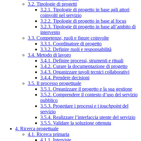
3.2. Tipologie di progetti
3.2.1. Tipologie di progetto in base agli attori
coinvolti nel servizio
3.2.2. Tipologie di progetto in base al focus
3.2.3. Tipologie di progetto in base all’ambito di
intervento
3.3. Competenze, ruoli e figure coinvolte
3.3.1. Coordinatore di progetto
3.3.2. Definire ruoli e responsabilità
3.4. Metodo di lavoro
3.4.1. Definire processi, strumenti e rituali
3.4.2. Curare la documentazione di progetto
3.4.3. Organizzare tavoli tecnici collaborativi
3.4.4. Prendere decisioni
3.5. Il processo progettuale
3.5.1. Organizzare il progetto e la sua gestione
3.5.2. Comprendere il contesto d’uso del servizio
pubblico
3.5.3. Progettare i processi e i
touchpoint
del
servizio
3.5.4. Realizzare l’interfaccia utente del servizio
3.5.5. Validare la soluzione ottenuta
4. Ricerca progettuale
4.1. Ricerca primaria
4.1.1. Interviste