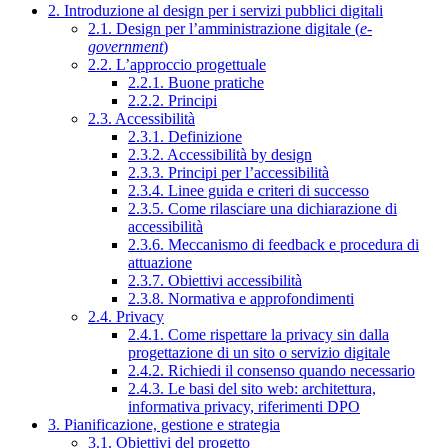
2. Introduzione al design per i servizi pubblici digitali
2.1. Design per l’amministrazione digitale (
e-
government
)
2.2. L’approccio progettuale
2.2.1. Buone pratiche
2.2.2. Principi
2.3. Accessibilità
2.3.1. Definizione
2.3.2. Accessibilità by design
2.3.3. Principi per l’accessibilità
2.3.4. Linee guida e criteri di successo
2.3.5. Come rilasciare una dichiarazione di
accessibilità
2.3.6. Meccanismo di feedback e procedura di
attuazione
2.3.7. Obiettivi accessibilità
2.3.8. Normativa e approfondimenti
2.4. Privacy
2.4.1. Come rispettare la privacy sin dalla
progettazione di un sito o servizio digitale
2.4.2. Richiedi il consenso quando necessario
2.4.3. Le basi del sito web: architettura,
informativa privacy, riferimenti DPO
3. Pianificazione, gestione e strategia
3.1. Obiettivi del progetto