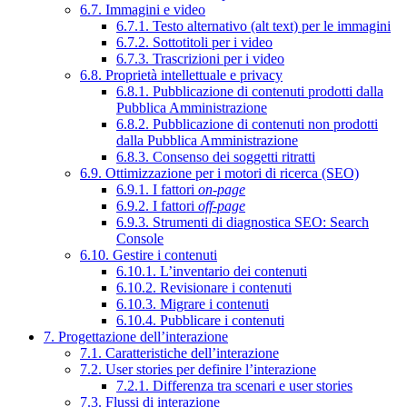
6.7. Immagini e video
6.7.1. Testo alternativo (alt text) per le immagini
6.7.2. Sottotitoli per i video
6.7.3. Trascrizioni per i video
6.8. Proprietà intellettuale e privacy
6.8.1. Pubblicazione di contenuti prodotti dalla
Pubblica Amministrazione
6.8.2. Pubblicazione di contenuti non prodotti
dalla Pubblica Amministrazione
6.8.3. Consenso dei soggetti ritratti
6.9. Ottimizzazione per i motori di ricerca (SEO)
6.9.1. I fattori
on-page
6.9.2. I fattori
off-page
6.9.3. Strumenti di diagnostica SEO: Search
Console
6.10. Gestire i contenuti
6.10.1. L’inventario dei contenuti
6.10.2. Revisionare i contenuti
6.10.3. Migrare i contenuti
6.10.4. Pubblicare i contenuti
7. Progettazione dell’interazione
7.1. Caratteristiche dell’interazione
7.2. User stories per definire l’interazione
7.2.1. Differenza tra scenari e user stories
7.3. Flussi di interazione