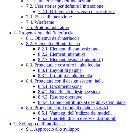
7.1. Caratteristiche dell’interazione
7.2. User stories per definire l’interazione
7.2.1. Differenza tra scenari e user stories
7.3. Flussi di interazione
7.4. Wireframe
7.5. Prototipi interattivi
8. Progettazione dell’interfaccia
8.1. Obiettivi dell’interfaccia
8.2. Elementi dell’interfaccia
8.2.1. Elementi di composizione
8.2.2. Elementi interattivi
8.2.3. Elementi testuali (microtesti)
8.3. Progettare e costruire in alta fedeltà
8.3.1. Layout di pagina
8.3.2. Prototipi in alta fedeltà
8.4. Progettare con il design system .italia
8.4.1. Documentazione
8.4.2. Benefici del design system
8.4.3. Risorse operative
8.4.4. Come contribuire al design system .italia
8.5. Progettare con i modelli di sito e servizi
8.5.1. Vantaggi dell’utilizzo dei modelli
8.5.2. I modelli di sito e servizi disponibili
9. Sviluppo dell’interfaccia
9.1. Approccio allo sviluppo