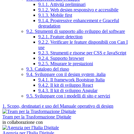
9.1.1. Attività preliminari
9.1.2. Web design responsivo e accessibile
9.1.3. Mobile first
9.1.4. Progressive enhancement e Graceful
degradation
9.2. Strumenti di supporto allo sviluppo del software
9.2.1. Feature detection
9.2.2. Verificare le feature disponibili con Can I
use
9.2.3. Strumenti e risorse per CSS e JavaScript
9.2.4. Supporto browser
9.2.5. Misurare le prestazioni
9.3. Catalogo del riuso
9.4. Sviluppare con il design system .italia
9.4.1. Il framework Bootstrap Italia
9.4.2. Il kit di sviluppo React
9.4.3. Il kit di sviluppo Angular
9.5. Sviluppare con i modelli di sito e servizi
1. Scopo, destinatari e uso del Manuale operativo di design
Team per la Trasformazione Digitale
in collaborazione con
Agenzia per l'Italia Digitale