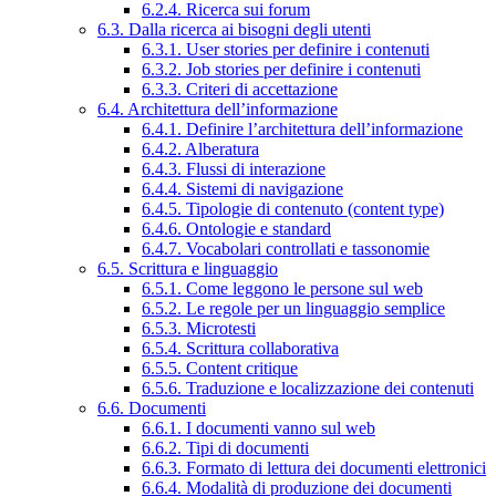
6.2.4. Ricerca sui forum
6.3. Dalla ricerca ai bisogni degli utenti
6.3.1. User stories per definire i contenuti
6.3.2. Job stories per definire i contenuti
6.3.3. Criteri di accettazione
6.4. Architettura dell’informazione
6.4.1. Definire l’architettura dell’informazione
6.4.2. Alberatura
6.4.3. Flussi di interazione
6.4.4. Sistemi di navigazione
6.4.5. Tipologie di contenuto (content type)
6.4.6. Ontologie e standard
6.4.7. Vocabolari controllati e tassonomie
6.5. Scrittura e linguaggio
6.5.1. Come leggono le persone sul web
6.5.2. Le regole per un linguaggio semplice
6.5.3. Microtesti
6.5.4. Scrittura collaborativa
6.5.5. Content critique
6.5.6. Traduzione e localizzazione dei contenuti
6.6. Documenti
6.6.1. I documenti vanno sul web
6.6.2. Tipi di documenti
6.6.3. Formato di lettura dei documenti elettronici
6.6.4. Modalità di produzione dei documenti