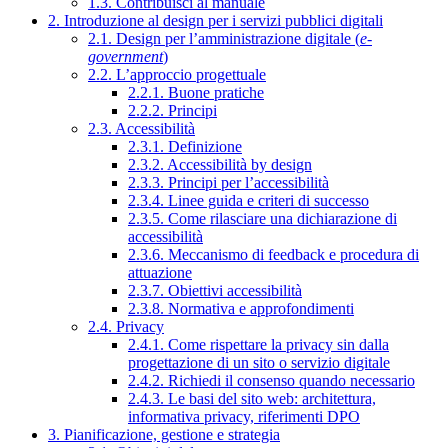
1.3. Contribuisci al manuale
2. Introduzione al design per i servizi pubblici digitali
2.1. Design per l’amministrazione digitale (
e-
government
)
2.2. L’approccio progettuale
2.2.1. Buone pratiche
2.2.2. Principi
2.3. Accessibilità
2.3.1. Definizione
2.3.2. Accessibilità by design
2.3.3. Principi per l’accessibilità
2.3.4. Linee guida e criteri di successo
2.3.5. Come rilasciare una dichiarazione di
accessibilità
2.3.6. Meccanismo di feedback e procedura di
attuazione
2.3.7. Obiettivi accessibilità
2.3.8. Normativa e approfondimenti
2.4. Privacy
2.4.1. Come rispettare la privacy sin dalla
progettazione di un sito o servizio digitale
2.4.2. Richiedi il consenso quando necessario
2.4.3. Le basi del sito web: architettura,
informativa privacy, riferimenti DPO
3. Pianificazione, gestione e strategia