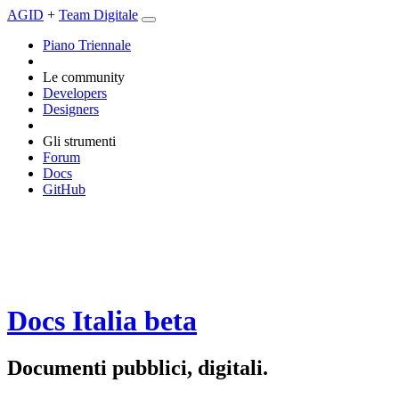
AGID
+
Team Digitale
Piano Triennale
Le community
Developers
Designers
Gli strumenti
Forum
Docs
GitHub
Docs Italia
beta
Documenti pubblici, digitali.