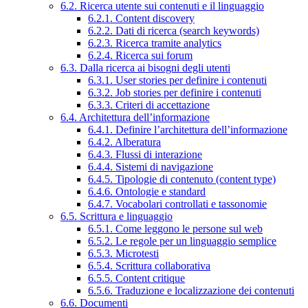
6.2. Ricerca utente sui contenuti e il linguaggio
6.2.1. Content discovery
6.2.2. Dati di ricerca (search keywords)
6.2.3. Ricerca tramite analytics
6.2.4. Ricerca sui forum
6.3. Dalla ricerca ai bisogni degli utenti
6.3.1. User stories per definire i contenuti
6.3.2. Job stories per definire i contenuti
6.3.3. Criteri di accettazione
6.4. Architettura dell’informazione
6.4.1. Definire l’architettura dell’informazione
6.4.2. Alberatura
6.4.3. Flussi di interazione
6.4.4. Sistemi di navigazione
6.4.5. Tipologie di contenuto (content type)
6.4.6. Ontologie e standard
6.4.7. Vocabolari controllati e tassonomie
6.5. Scrittura e linguaggio
6.5.1. Come leggono le persone sul web
6.5.2. Le regole per un linguaggio semplice
6.5.3. Microtesti
6.5.4. Scrittura collaborativa
6.5.5. Content critique
6.5.6. Traduzione e localizzazione dei contenuti
6.6. Documenti