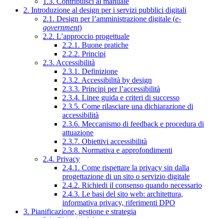
1.3. Contribuisci al manuale
2. Introduzione al design per i servizi pubblici digitali
2.1. Design per l’amministrazione digitale (
e-
government
)
2.2. L’approccio progettuale
2.2.1. Buone pratiche
2.2.2. Principi
2.3. Accessibilità
2.3.1. Definizione
2.3.2. Accessibilità by design
2.3.3. Principi per l’accessibilità
2.3.4. Linee guida e criteri di successo
2.3.5. Come rilasciare una dichiarazione di
accessibilità
2.3.6. Meccanismo di feedback e procedura di
attuazione
2.3.7. Obiettivi accessibilità
2.3.8. Normativa e approfondimenti
2.4. Privacy
2.4.1. Come rispettare la privacy sin dalla
progettazione di un sito o servizio digitale
2.4.2. Richiedi il consenso quando necessario
2.4.3. Le basi del sito web: architettura,
informativa privacy, riferimenti DPO
3. Pianificazione, gestione e strategia