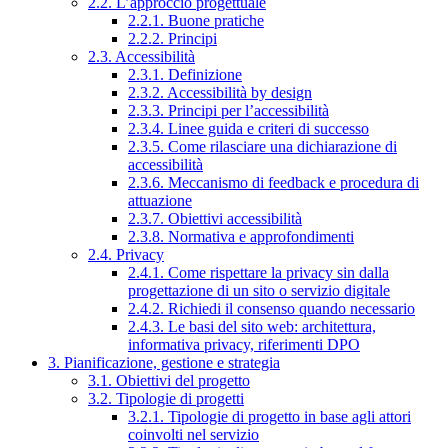
2.2. L’approccio progettuale
2.2.1. Buone pratiche
2.2.2. Principi
2.3. Accessibilità
2.3.1. Definizione
2.3.2. Accessibilità by design
2.3.3. Principi per l’accessibilità
2.3.4. Linee guida e criteri di successo
2.3.5. Come rilasciare una dichiarazione di
accessibilità
2.3.6. Meccanismo di feedback e procedura di
attuazione
2.3.7. Obiettivi accessibilità
2.3.8. Normativa e approfondimenti
2.4. Privacy
2.4.1. Come rispettare la privacy sin dalla
progettazione di un sito o servizio digitale
2.4.2. Richiedi il consenso quando necessario
2.4.3. Le basi del sito web: architettura,
informativa privacy, riferimenti DPO
3. Pianificazione, gestione e strategia
3.1. Obiettivi del progetto
3.2. Tipologie di progetti
3.2.1. Tipologie di progetto in base agli attori
coinvolti nel servizio