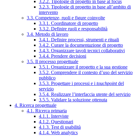
3.2.2. Tipologie di progetto in base al focus
3.2.3. Tipologie di progetto in base all’ambito di
intervento
3.3. Competenze, ruoli e figure coinvolte
3.3.1. Coordinatore di progetto
3.3.2. Definire ruoli e responsabilità
3.4. Metodo di lavoro
3.4.1. Definire processi, strumenti e rituali
3.4.2. Curare la documentazione di progetto
3.4.3. Organizzare tavoli tecnici collaborativi
3.4.4. Prendere decisioni
3.5. Il processo progettuale
3.5.1. Organizzare il progetto e la sua gestione
3.5.2. Comprendere il contesto d’uso del servizio
pubblico
3.5.3. Progettare i processi e i
touchpoint
del
servizio
3.5.4. Realizzare l’interfaccia utente del servizio
3.5.5. Validare la soluzione ottenuta
4. Ricerca progettuale
4.1. Ricerca primaria
4.1.1. Interviste
4.1.2. Questionari
4.1.3. Test di usabilità
4.1.4. Web analytics