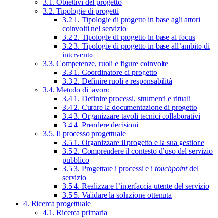
3.1. Obiettivi del progetto
3.2. Tipologie di progetti
3.2.1. Tipologie di progetto in base agli attori
coinvolti nel servizio
3.2.2. Tipologie di progetto in base al focus
3.2.3. Tipologie di progetto in base all’ambito di
intervento
3.3. Competenze, ruoli e figure coinvolte
3.3.1. Coordinatore di progetto
3.3.2. Definire ruoli e responsabilità
3.4. Metodo di lavoro
3.4.1. Definire processi, strumenti e rituali
3.4.2. Curare la documentazione di progetto
3.4.3. Organizzare tavoli tecnici collaborativi
3.4.4. Prendere decisioni
3.5. Il processo progettuale
3.5.1. Organizzare il progetto e la sua gestione
3.5.2. Comprendere il contesto d’uso del servizio
pubblico
3.5.3. Progettare i processi e i
touchpoint
del
servizio
3.5.4. Realizzare l’interfaccia utente del servizio
3.5.5. Validare la soluzione ottenuta
4. Ricerca progettuale
4.1. Ricerca primaria