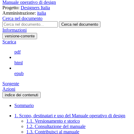
Manuale operativo di design
Progetto:
Designers Italia
Amministrazione:
italia
Cerca nel documento
Cerca nel documento
Informazioni
versione-corrente
Scarica
pdf
html
epub
Sorgente
Azioni
indice dei contenuti
Sommario
1. Scopo, destinatari e uso del Manuale operativo di design
1.1. Versionamento e storico
1.2. Consultazione del manuale
1.3. Contribuisci al manuale