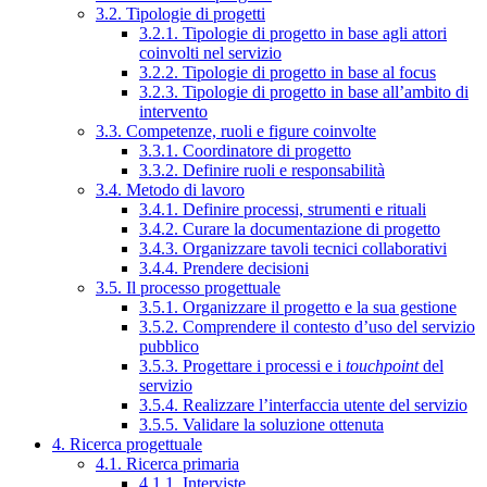
3.2. Tipologie di progetti
3.2.1. Tipologie di progetto in base agli attori
coinvolti nel servizio
3.2.2. Tipologie di progetto in base al focus
3.2.3. Tipologie di progetto in base all’ambito di
intervento
3.3. Competenze, ruoli e figure coinvolte
3.3.1. Coordinatore di progetto
3.3.2. Definire ruoli e responsabilità
3.4. Metodo di lavoro
3.4.1. Definire processi, strumenti e rituali
3.4.2. Curare la documentazione di progetto
3.4.3. Organizzare tavoli tecnici collaborativi
3.4.4. Prendere decisioni
3.5. Il processo progettuale
3.5.1. Organizzare il progetto e la sua gestione
3.5.2. Comprendere il contesto d’uso del servizio
pubblico
3.5.3. Progettare i processi e i
touchpoint
del
servizio
3.5.4. Realizzare l’interfaccia utente del servizio
3.5.5. Validare la soluzione ottenuta
4. Ricerca progettuale
4.1. Ricerca primaria
4.1.1. Interviste