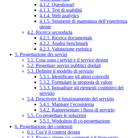
4.1.2. Questionari
4.1.3. Test di usabilità
4.1.4. Web analytics
4.1.5. Strumenti di mappatura dell’esperienza
utente
4.2. Ricerca secondaria
4.2.1. Ricerca documentale
4.2.2. Analisi benchmark
4.2.3. Valutazione euristica
5. Progettazione dei servizi
5.1. Cosa sono i servizi e il service design
5.2. Progettare servizi pubblici digitali
5.3. Definire il modello di servizio
5.3.1. Identificare gli attori coinvolti
5.3.2. Formulare la proposta di valore
5.3.3. Inquadrare gli elementi costitutivi del
servizio
5.4. Descrivere il funzionamento del servizio
5.4.1. Mappare l’ecosistema
5.4.2. Rappresentare i flussi di servizio
5.5. Co-progettare le soluzioni
5.5.1. Workshop di co-progettazione
6. Progettazione dei contenuti
6.1. Cos’è il content design
6.2. Ricerca utente sui contenuti e il linguaggio