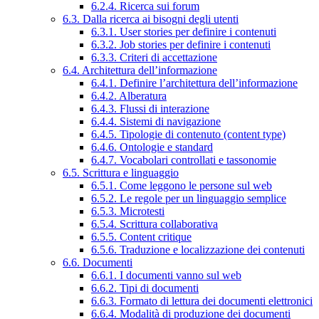
6.2.4. Ricerca sui forum
6.3. Dalla ricerca ai bisogni degli utenti
6.3.1. User stories per definire i contenuti
6.3.2. Job stories per definire i contenuti
6.3.3. Criteri di accettazione
6.4. Architettura dell’informazione
6.4.1. Definire l’architettura dell’informazione
6.4.2. Alberatura
6.4.3. Flussi di interazione
6.4.4. Sistemi di navigazione
6.4.5. Tipologie di contenuto (content type)
6.4.6. Ontologie e standard
6.4.7. Vocabolari controllati e tassonomie
6.5. Scrittura e linguaggio
6.5.1. Come leggono le persone sul web
6.5.2. Le regole per un linguaggio semplice
6.5.3. Microtesti
6.5.4. Scrittura collaborativa
6.5.5. Content critique
6.5.6. Traduzione e localizzazione dei contenuti
6.6. Documenti
6.6.1. I documenti vanno sul web
6.6.2. Tipi di documenti
6.6.3. Formato di lettura dei documenti elettronici
6.6.4. Modalità di produzione dei documenti