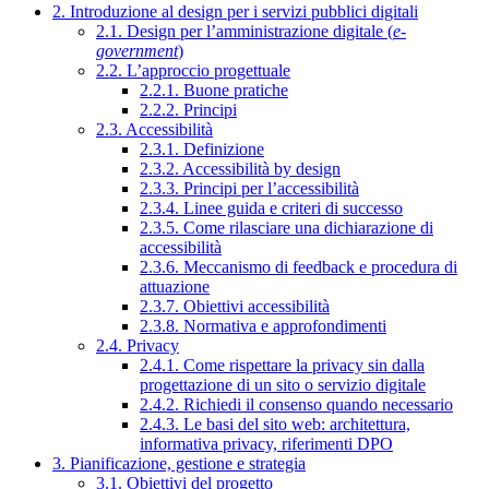
2. Introduzione al design per i servizi pubblici digitali
2.1. Design per l’amministrazione digitale (
e-
government
)
2.2. L’approccio progettuale
2.2.1. Buone pratiche
2.2.2. Principi
2.3. Accessibilità
2.3.1. Definizione
2.3.2. Accessibilità by design
2.3.3. Principi per l’accessibilità
2.3.4. Linee guida e criteri di successo
2.3.5. Come rilasciare una dichiarazione di
accessibilità
2.3.6. Meccanismo di feedback e procedura di
attuazione
2.3.7. Obiettivi accessibilità
2.3.8. Normativa e approfondimenti
2.4. Privacy
2.4.1. Come rispettare la privacy sin dalla
progettazione di un sito o servizio digitale
2.4.2. Richiedi il consenso quando necessario
2.4.3. Le basi del sito web: architettura,
informativa privacy, riferimenti DPO
3. Pianificazione, gestione e strategia
3.1. Obiettivi del progetto