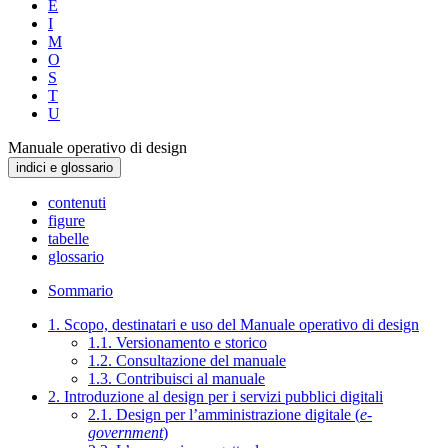
E
I
M
O
S
T
U
Manuale operativo di design
indici e glossario
contenuti
figure
tabelle
glossario
Sommario
1. Scopo, destinatari e uso del Manuale operativo di design
1.1. Versionamento e storico
1.2. Consultazione del manuale
1.3. Contribuisci al manuale
2. Introduzione al design per i servizi pubblici digitali
2.1. Design per l’amministrazione digitale (
e-
government
)