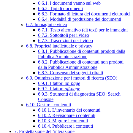
6.6.1. I documenti vanno sul web
6.6.2. Tipi di documenti
6.6.3. Formato di lettura dei documenti elettronici
6.6.4. Modalità di produzione dei documenti
6.7. Immagini e video
6.7.1. Testo alternativo (alt text) per le immagini
6.7.2. Sottotitoli per i video
6.7.3. Trascrizioni per i video
6.8. Proprietà intellettuale e privacy
6.8.1. Pubblicazione di contenuti prodotti dalla
Pubblica Amministrazione
6.8.2. Pubblicazione di contenuti non prodotti
dalla Pubblica Amministrazione
6.8.3. Consenso dei soggetti ritratti
6.9. Ottimizzazione per i motori di ricerca (SEO)
6.9.1. I fattori
on-page
6.9.2. I fattori
off-page
6.9.3. Strumenti di diagnostica SEO: Search
Console
6.10. Gestire i contenuti
6.10.1. L’inventario dei contenuti
6.10.2. Revisionare i contenuti
6.10.3. Migrare i contenuti
6.10.4. Pubblicare i contenuti
7. Progettazione dell’interazione