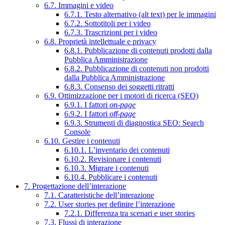
6.7. Immagini e video
6.7.1. Testo alternativo (alt text) per le immagini
6.7.2. Sottotitoli per i video
6.7.3. Trascrizioni per i video
6.8. Proprietà intellettuale e privacy
6.8.1. Pubblicazione di contenuti prodotti dalla
Pubblica Amministrazione
6.8.2. Pubblicazione di contenuti non prodotti
dalla Pubblica Amministrazione
6.8.3. Consenso dei soggetti ritratti
6.9. Ottimizzazione per i motori di ricerca (SEO)
6.9.1. I fattori
on-page
6.9.2. I fattori
off-page
6.9.3. Strumenti di diagnostica SEO: Search
Console
6.10. Gestire i contenuti
6.10.1. L’inventario dei contenuti
6.10.2. Revisionare i contenuti
6.10.3. Migrare i contenuti
6.10.4. Pubblicare i contenuti
7. Progettazione dell’interazione
7.1. Caratteristiche dell’interazione
7.2. User stories per definire l’interazione
7.2.1. Differenza tra scenari e user stories
7.3. Flussi di interazione