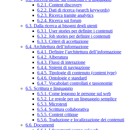
6.2.1. Content discovery
6.2.2. Dati di ricerca (search keywords)
6.2.3. Ricerca tramite analytics
6.2.4. Ricerca sui forum
6.3. Dalla ricerca ai bisogni degli utenti
6.3.1. User stories per definire i contenuti
6.3.2. Job stories per definire i contenuti
6.3.3. Criteri di accettazione
6.4. Architettura dell’informazione
6.4.1. Definire l’architettura dell’informazione
6.4.2. Alberatura
6.4.3. Flussi di interazione
6.4.4. Sistemi di navigazione
6.4.5. Tipologie di contenuto (content type)
6.4.6. Ontologie e standard
6.4.7. Vocabolari controllati e tassonomie
6.5. Scrittura e linguaggio
6.5.1. Come leggono le persone sul web
6.5.2. Le regole per un linguaggio semplice
6.5.3. Microtesti
6.5.4. Scrittura collaborativa
6.5.5. Content critique
6.5.6. Traduzione e localizzazione dei contenuti
6.6. Documenti