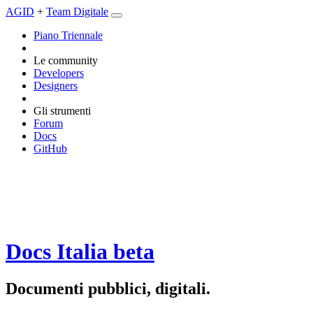
AGID
+
Team Digitale
Piano Triennale
Le community
Developers
Designers
Gli strumenti
Forum
Docs
GitHub
Docs Italia
beta
Documenti pubblici, digitali.