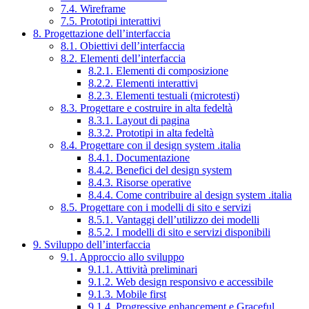
7.4. Wireframe
7.5. Prototipi interattivi
8. Progettazione dell’interfaccia
8.1. Obiettivi dell’interfaccia
8.2. Elementi dell’interfaccia
8.2.1. Elementi di composizione
8.2.2. Elementi interattivi
8.2.3. Elementi testuali (microtesti)
8.3. Progettare e costruire in alta fedeltà
8.3.1. Layout di pagina
8.3.2. Prototipi in alta fedeltà
8.4. Progettare con il design system .italia
8.4.1. Documentazione
8.4.2. Benefici del design system
8.4.3. Risorse operative
8.4.4. Come contribuire al design system .italia
8.5. Progettare con i modelli di sito e servizi
8.5.1. Vantaggi dell’utilizzo dei modelli
8.5.2. I modelli di sito e servizi disponibili
9. Sviluppo dell’interfaccia
9.1. Approccio allo sviluppo
9.1.1. Attività preliminari
9.1.2. Web design responsivo e accessibile
9.1.3. Mobile first
9.1.4. Progressive enhancement e Graceful