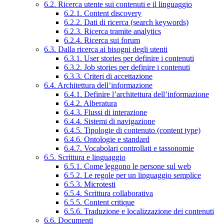
6.2. Ricerca utente sui contenuti e il linguaggio
6.2.1. Content discovery
6.2.2. Dati di ricerca (search keywords)
6.2.3. Ricerca tramite analytics
6.2.4. Ricerca sui forum
6.3. Dalla ricerca ai bisogni degli utenti
6.3.1. User stories per definire i contenuti
6.3.2. Job stories per definire i contenuti
6.3.3. Criteri di accettazione
6.4. Architettura dell’informazione
6.4.1. Definire l’architettura dell’informazione
6.4.2. Alberatura
6.4.3. Flussi di interazione
6.4.4. Sistemi di navigazione
6.4.5. Tipologie di contenuto (content type)
6.4.6. Ontologie e standard
6.4.7. Vocabolari controllati e tassonomie
6.5. Scrittura e linguaggio
6.5.1. Come leggono le persone sul web
6.5.2. Le regole per un linguaggio semplice
6.5.3. Microtesti
6.5.4. Scrittura collaborativa
6.5.5. Content critique
6.5.6. Traduzione e localizzazione dei contenuti
6.6. Documenti