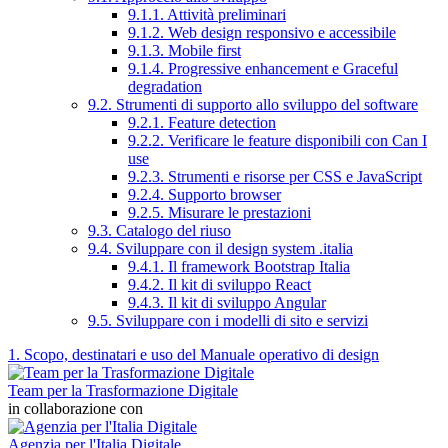
9.1.1. Attività preliminari
9.1.2. Web design responsivo e accessibile
9.1.3. Mobile first
9.1.4. Progressive enhancement e Graceful
degradation
9.2. Strumenti di supporto allo sviluppo del software
9.2.1. Feature detection
9.2.2. Verificare le feature disponibili con Can I
use
9.2.3. Strumenti e risorse per CSS e JavaScript
9.2.4. Supporto browser
9.2.5. Misurare le prestazioni
9.3. Catalogo del riuso
9.4. Sviluppare con il design system .italia
9.4.1. Il framework Bootstrap Italia
9.4.2. Il kit di sviluppo React
9.4.3. Il kit di sviluppo Angular
9.5. Sviluppare con i modelli di sito e servizi
1. Scopo, destinatari e uso del Manuale operativo di design
Team per la Trasformazione Digitale
in collaborazione con
Agenzia per l'Italia Digitale