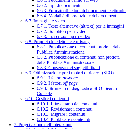
6.6.1. I documenti vanno sul web
6.6.2. Tipi di documenti
6.6.3. Formato di lettura dei documenti elettronici
6.6.4. Modalità di produzione dei documenti
6.7. Immagini e video
6.7.1. Testo alternativo (alt text) per le immagini
6.7.2. Sottotitoli per i video
6.7.3. Trascrizioni per i video
6.8. Proprietà intellettuale e privacy
6.8.1. Pubblicazione di contenuti prodotti dalla
Pubblica Amministrazione
6.8.2. Pubblicazione di contenuti non prodotti
dalla Pubblica Amministrazione
6.8.3. Consenso dei soggetti ritratti
6.9. Ottimizzazione per i motori di ricerca (SEO)
6.9.1. I fattori
on-page
6.9.2. I fattori
off-page
6.9.3. Strumenti di diagnostica SEO: Search
Console
6.10. Gestire i contenuti
6.10.1. L’inventario dei contenuti
6.10.2. Revisionare i contenuti
6.10.3. Migrare i contenuti
6.10.4. Pubblicare i contenuti
7. Progettazione dell’interazione