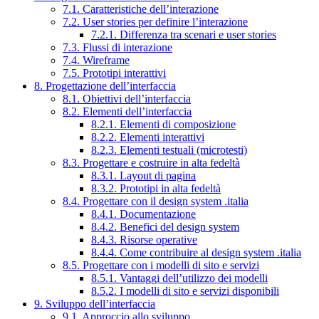
7.1. Caratteristiche dell’interazione
7.2. User stories per definire l’interazione
7.2.1. Differenza tra scenari e user stories
7.3. Flussi di interazione
7.4. Wireframe
7.5. Prototipi interattivi
8. Progettazione dell’interfaccia
8.1. Obiettivi dell’interfaccia
8.2. Elementi dell’interfaccia
8.2.1. Elementi di composizione
8.2.2. Elementi interattivi
8.2.3. Elementi testuali (microtesti)
8.3. Progettare e costruire in alta fedeltà
8.3.1. Layout di pagina
8.3.2. Prototipi in alta fedeltà
8.4. Progettare con il design system .italia
8.4.1. Documentazione
8.4.2. Benefici del design system
8.4.3. Risorse operative
8.4.4. Come contribuire al design system .italia
8.5. Progettare con i modelli di sito e servizi
8.5.1. Vantaggi dell’utilizzo dei modelli
8.5.2. I modelli di sito e servizi disponibili
9. Sviluppo dell’interfaccia
9.1. Approccio allo sviluppo