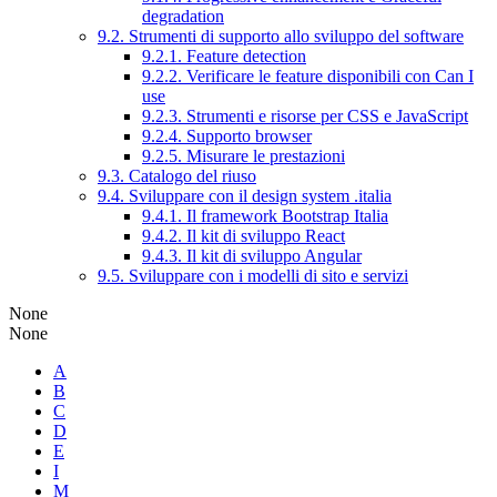
degradation
9.2. Strumenti di supporto allo sviluppo del software
9.2.1. Feature detection
9.2.2. Verificare le feature disponibili con Can I
use
9.2.3. Strumenti e risorse per CSS e JavaScript
9.2.4. Supporto browser
9.2.5. Misurare le prestazioni
9.3. Catalogo del riuso
9.4. Sviluppare con il design system .italia
9.4.1. Il framework Bootstrap Italia
9.4.2. Il kit di sviluppo React
9.4.3. Il kit di sviluppo Angular
9.5. Sviluppare con i modelli di sito e servizi
None
None
A
B
C
D
E
I
M