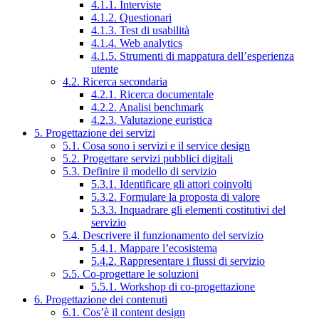
4.1.1. Interviste
4.1.2. Questionari
4.1.3. Test di usabilità
4.1.4. Web analytics
4.1.5. Strumenti di mappatura dell’esperienza
utente
4.2. Ricerca secondaria
4.2.1. Ricerca documentale
4.2.2. Analisi benchmark
4.2.3. Valutazione euristica
5. Progettazione dei servizi
5.1. Cosa sono i servizi e il service design
5.2. Progettare servizi pubblici digitali
5.3. Definire il modello di servizio
5.3.1. Identificare gli attori coinvolti
5.3.2. Formulare la proposta di valore
5.3.3. Inquadrare gli elementi costitutivi del
servizio
5.4. Descrivere il funzionamento del servizio
5.4.1. Mappare l’ecosistema
5.4.2. Rappresentare i flussi di servizio
5.5. Co-progettare le soluzioni
5.5.1. Workshop di co-progettazione
6. Progettazione dei contenuti
6.1. Cos’è il content design