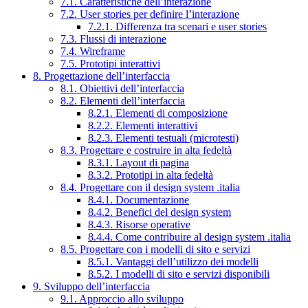
7.1. Caratteristiche dell’interazione
7.2. User stories per definire l’interazione
7.2.1. Differenza tra scenari e user stories
7.3. Flussi di interazione
7.4. Wireframe
7.5. Prototipi interattivi
8. Progettazione dell’interfaccia
8.1. Obiettivi dell’interfaccia
8.2. Elementi dell’interfaccia
8.2.1. Elementi di composizione
8.2.2. Elementi interattivi
8.2.3. Elementi testuali (microtesti)
8.3. Progettare e costruire in alta fedeltà
8.3.1. Layout di pagina
8.3.2. Prototipi in alta fedeltà
8.4. Progettare con il design system .italia
8.4.1. Documentazione
8.4.2. Benefici del design system
8.4.3. Risorse operative
8.4.4. Come contribuire al design system .italia
8.5. Progettare con i modelli di sito e servizi
8.5.1. Vantaggi dell’utilizzo dei modelli
8.5.2. I modelli di sito e servizi disponibili
9. Sviluppo dell’interfaccia
9.1. Approccio allo sviluppo