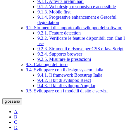
9.1.1. Attività preliminari
9.1.2. Web design responsivo e accessibile
9.1.3. Mobile first
9.1.4. Progressive enhancement e Graceful
degradation
9.2. Strumenti di supporto allo sviluppo del software
9.2.1. Feature detection
9.2.2. Verificare le feature disponibili con Can I
use
9.2.3. Strumenti e risorse per CSS e JavaScript
9.2.4. Supporto browser
9.2.5. Misurare le prestazioni
9.3. Catalogo del riuso
9.4. Sviluppare con il design system .italia
9.4.1. Il framework Bootstrap Italia
9.4.2. Il kit di sviluppo React
9.4.3. Il kit di sviluppo Angular
9.5. Sviluppare con i modelli di sito e servizi
glossario
A
B
C
D