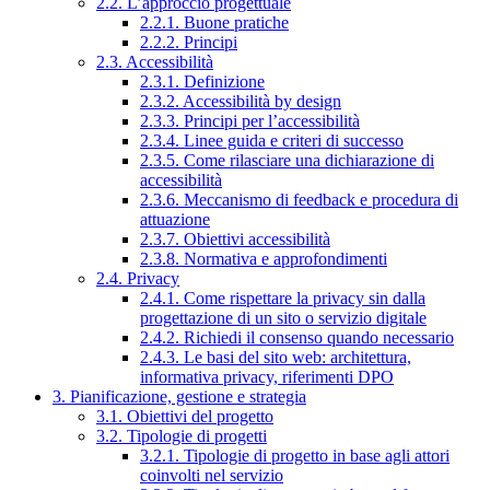
2.2. L’approccio progettuale
2.2.1. Buone pratiche
2.2.2. Principi
2.3. Accessibilità
2.3.1. Definizione
2.3.2. Accessibilità by design
2.3.3. Principi per l’accessibilità
2.3.4. Linee guida e criteri di successo
2.3.5. Come rilasciare una dichiarazione di
accessibilità
2.3.6. Meccanismo di feedback e procedura di
attuazione
2.3.7. Obiettivi accessibilità
2.3.8. Normativa e approfondimenti
2.4. Privacy
2.4.1. Come rispettare la privacy sin dalla
progettazione di un sito o servizio digitale
2.4.2. Richiedi il consenso quando necessario
2.4.3. Le basi del sito web: architettura,
informativa privacy, riferimenti DPO
3. Pianificazione, gestione e strategia
3.1. Obiettivi del progetto
3.2. Tipologie di progetti
3.2.1. Tipologie di progetto in base agli attori
coinvolti nel servizio