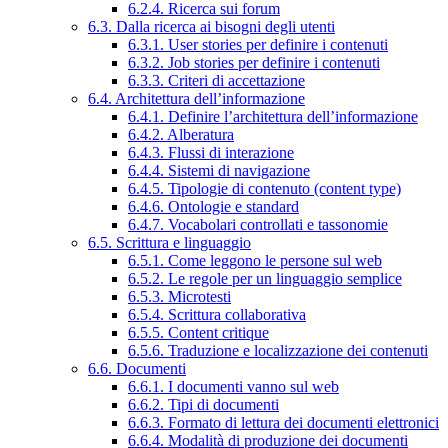
6.2.4. Ricerca sui forum
6.3. Dalla ricerca ai bisogni degli utenti
6.3.1. User stories per definire i contenuti
6.3.2. Job stories per definire i contenuti
6.3.3. Criteri di accettazione
6.4. Architettura dell’informazione
6.4.1. Definire l’architettura dell’informazione
6.4.2. Alberatura
6.4.3. Flussi di interazione
6.4.4. Sistemi di navigazione
6.4.5. Tipologie di contenuto (content type)
6.4.6. Ontologie e standard
6.4.7. Vocabolari controllati e tassonomie
6.5. Scrittura e linguaggio
6.5.1. Come leggono le persone sul web
6.5.2. Le regole per un linguaggio semplice
6.5.3. Microtesti
6.5.4. Scrittura collaborativa
6.5.5. Content critique
6.5.6. Traduzione e localizzazione dei contenuti
6.6. Documenti
6.6.1. I documenti vanno sul web
6.6.2. Tipi di documenti
6.6.3. Formato di lettura dei documenti elettronici
6.6.4. Modalità di produzione dei documenti