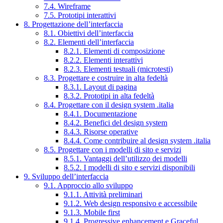
7.4. Wireframe
7.5. Prototipi interattivi
8. Progettazione dell’interfaccia
8.1. Obiettivi dell’interfaccia
8.2. Elementi dell’interfaccia
8.2.1. Elementi di composizione
8.2.2. Elementi interattivi
8.2.3. Elementi testuali (microtesti)
8.3. Progettare e costruire in alta fedeltà
8.3.1. Layout di pagina
8.3.2. Prototipi in alta fedeltà
8.4. Progettare con il design system .italia
8.4.1. Documentazione
8.4.2. Benefici del design system
8.4.3. Risorse operative
8.4.4. Come contribuire al design system .italia
8.5. Progettare con i modelli di sito e servizi
8.5.1. Vantaggi dell’utilizzo dei modelli
8.5.2. I modelli di sito e servizi disponibili
9. Sviluppo dell’interfaccia
9.1. Approccio allo sviluppo
9.1.1. Attività preliminari
9.1.2. Web design responsivo e accessibile
9.1.3. Mobile first
9.1.4. Progressive enhancement e Graceful