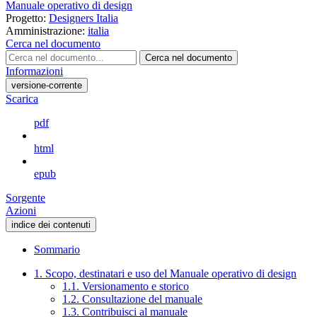
Manuale operativo di design
Progetto:
Designers Italia
Amministrazione:
italia
Cerca nel documento
Cerca nel documento
Informazioni
versione-corrente
Scarica
pdf
html
epub
Sorgente
Azioni
indice dei contenuti
Sommario
1. Scopo, destinatari e uso del Manuale operativo di design
1.1. Versionamento e storico
1.2. Consultazione del manuale
1.3. Contribuisci al manuale