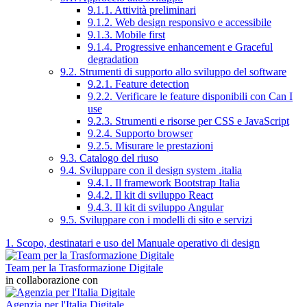
9.1.1. Attività preliminari
9.1.2. Web design responsivo e accessibile
9.1.3. Mobile first
9.1.4. Progressive enhancement e Graceful
degradation
9.2. Strumenti di supporto allo sviluppo del software
9.2.1. Feature detection
9.2.2. Verificare le feature disponibili con Can I
use
9.2.3. Strumenti e risorse per CSS e JavaScript
9.2.4. Supporto browser
9.2.5. Misurare le prestazioni
9.3. Catalogo del riuso
9.4. Sviluppare con il design system .italia
9.4.1. Il framework Bootstrap Italia
9.4.2. Il kit di sviluppo React
9.4.3. Il kit di sviluppo Angular
9.5. Sviluppare con i modelli di sito e servizi
1. Scopo, destinatari e uso del Manuale operativo di design
Team per la Trasformazione Digitale
in collaborazione con
Agenzia per l'Italia Digitale