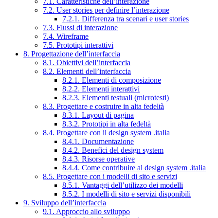
7.1. Caratteristiche dell’interazione
7.2. User stories per definire l’interazione
7.2.1. Differenza tra scenari e user stories
7.3. Flussi di interazione
7.4. Wireframe
7.5. Prototipi interattivi
8. Progettazione dell’interfaccia
8.1. Obiettivi dell’interfaccia
8.2. Elementi dell’interfaccia
8.2.1. Elementi di composizione
8.2.2. Elementi interattivi
8.2.3. Elementi testuali (microtesti)
8.3. Progettare e costruire in alta fedeltà
8.3.1. Layout di pagina
8.3.2. Prototipi in alta fedeltà
8.4. Progettare con il design system .italia
8.4.1. Documentazione
8.4.2. Benefici del design system
8.4.3. Risorse operative
8.4.4. Come contribuire al design system .italia
8.5. Progettare con i modelli di sito e servizi
8.5.1. Vantaggi dell’utilizzo dei modelli
8.5.2. I modelli di sito e servizi disponibili
9. Sviluppo dell’interfaccia
9.1. Approccio allo sviluppo