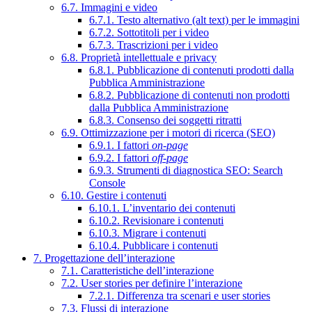
6.7. Immagini e video
6.7.1. Testo alternativo (alt text) per le immagini
6.7.2. Sottotitoli per i video
6.7.3. Trascrizioni per i video
6.8. Proprietà intellettuale e privacy
6.8.1. Pubblicazione di contenuti prodotti dalla
Pubblica Amministrazione
6.8.2. Pubblicazione di contenuti non prodotti
dalla Pubblica Amministrazione
6.8.3. Consenso dei soggetti ritratti
6.9. Ottimizzazione per i motori di ricerca (SEO)
6.9.1. I fattori
on-page
6.9.2. I fattori
off-page
6.9.3. Strumenti di diagnostica SEO: Search
Console
6.10. Gestire i contenuti
6.10.1. L’inventario dei contenuti
6.10.2. Revisionare i contenuti
6.10.3. Migrare i contenuti
6.10.4. Pubblicare i contenuti
7. Progettazione dell’interazione
7.1. Caratteristiche dell’interazione
7.2. User stories per definire l’interazione
7.2.1. Differenza tra scenari e user stories
7.3. Flussi di interazione