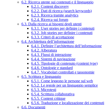
6.2. Ricerca utente sui contenuti e il linguaggio
6.2.1. Content discovery
6.2.2. Dati di ricerca (search keywords)
6.2.3. Ricerca tramite analytics
6.2.4. Ricerca sui forum
6.3. Dalla ricerca ai bisogni degli utenti
6.3.1. User stories per definire i contenuti
6.3.2. Job stories per definire i contenuti
6.3.3. Criteri di accettazione
6.4. Architettura dell’informazione
6.4.1. Definire l’architettura dell’informazione
6.4.2. Alberatura
6.4.3. Flussi di interazione
6.4.4. Sistemi di navigazione
6.4.5. Tipologie di contenuto (content type)
6.4.6. Ontologie e standard
6.4.7. Vocabolari controllati e tassonomie
6.5. Scrittura e linguaggio
6.5.1. Come leggono le persone sul web
6.5.2. Le regole per un linguaggio semplice
6.5.3. Microtesti
6.5.4. Scrittura collaborativa
6.5.5. Content critique
6.5.6. Traduzione e localizzazione dei contenuti
6.6. Documenti