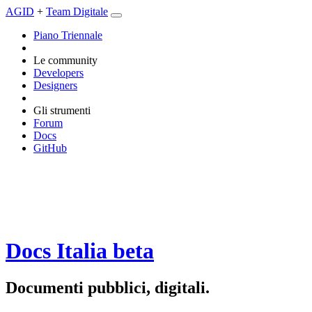
AGID
+
Team Digitale
Piano Triennale
Le community
Developers
Designers
Gli strumenti
Forum
Docs
GitHub
Docs Italia
beta
Documenti pubblici, digitali.