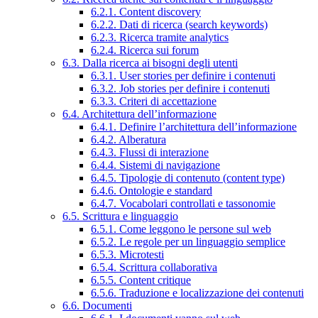
6.2.1. Content discovery
6.2.2. Dati di ricerca (search keywords)
6.2.3. Ricerca tramite analytics
6.2.4. Ricerca sui forum
6.3. Dalla ricerca ai bisogni degli utenti
6.3.1. User stories per definire i contenuti
6.3.2. Job stories per definire i contenuti
6.3.3. Criteri di accettazione
6.4. Architettura dell’informazione
6.4.1. Definire l’architettura dell’informazione
6.4.2. Alberatura
6.4.3. Flussi di interazione
6.4.4. Sistemi di navigazione
6.4.5. Tipologie di contenuto (content type)
6.4.6. Ontologie e standard
6.4.7. Vocabolari controllati e tassonomie
6.5. Scrittura e linguaggio
6.5.1. Come leggono le persone sul web
6.5.2. Le regole per un linguaggio semplice
6.5.3. Microtesti
6.5.4. Scrittura collaborativa
6.5.5. Content critique
6.5.6. Traduzione e localizzazione dei contenuti
6.6. Documenti