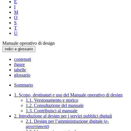
E
I
M
O
S
T
U
Manuale operativo di design
indici e glossario
contenuti
figure
tabelle
glossario
Sommario
1. Scopo, destinatari e uso del Manuale operativo di design
1.1. Versionamento e storico
1.2. Consultazione del manuale
1.3. Contribuisci al manuale
2. Introduzione al design per i servizi pubblici digitali
2.1. Design per l’amministrazione digitale (
e-
government
)