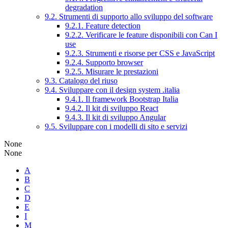
degradation
9.2. Strumenti di supporto allo sviluppo del software
9.2.1. Feature detection
9.2.2. Verificare le feature disponibili con Can I
use
9.2.3. Strumenti e risorse per CSS e JavaScript
9.2.4. Supporto browser
9.2.5. Misurare le prestazioni
9.3. Catalogo del riuso
9.4. Sviluppare con il design system .italia
9.4.1. Il framework Bootstrap Italia
9.4.2. Il kit di sviluppo React
9.4.3. Il kit di sviluppo Angular
9.5. Sviluppare con i modelli di sito e servizi
None
None
A
B
C
D
E
I
M