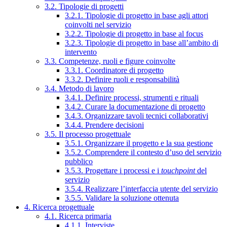
3.2. Tipologie di progetti
3.2.1. Tipologie di progetto in base agli attori
coinvolti nel servizio
3.2.2. Tipologie di progetto in base al focus
3.2.3. Tipologie di progetto in base all’ambito di
intervento
3.3. Competenze, ruoli e figure coinvolte
3.3.1. Coordinatore di progetto
3.3.2. Definire ruoli e responsabilità
3.4. Metodo di lavoro
3.4.1. Definire processi, strumenti e rituali
3.4.2. Curare la documentazione di progetto
3.4.3. Organizzare tavoli tecnici collaborativi
3.4.4. Prendere decisioni
3.5. Il processo progettuale
3.5.1. Organizzare il progetto e la sua gestione
3.5.2. Comprendere il contesto d’uso del servizio
pubblico
3.5.3. Progettare i processi e i
touchpoint
del
servizio
3.5.4. Realizzare l’interfaccia utente del servizio
3.5.5. Validare la soluzione ottenuta
4. Ricerca progettuale
4.1. Ricerca primaria
4.1.1. Interviste