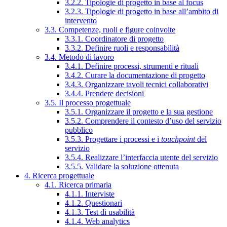
3.2.2. Tipologie di progetto in base al focus
3.2.3. Tipologie di progetto in base all’ambito di
intervento
3.3. Competenze, ruoli e figure coinvolte
3.3.1. Coordinatore di progetto
3.3.2. Definire ruoli e responsabilità
3.4. Metodo di lavoro
3.4.1. Definire processi, strumenti e rituali
3.4.2. Curare la documentazione di progetto
3.4.3. Organizzare tavoli tecnici collaborativi
3.4.4. Prendere decisioni
3.5. Il processo progettuale
3.5.1. Organizzare il progetto e la sua gestione
3.5.2. Comprendere il contesto d’uso del servizio
pubblico
3.5.3. Progettare i processi e i
touchpoint
del
servizio
3.5.4. Realizzare l’interfaccia utente del servizio
3.5.5. Validare la soluzione ottenuta
4. Ricerca progettuale
4.1. Ricerca primaria
4.1.1. Interviste
4.1.2. Questionari
4.1.3. Test di usabilità
4.1.4. Web analytics