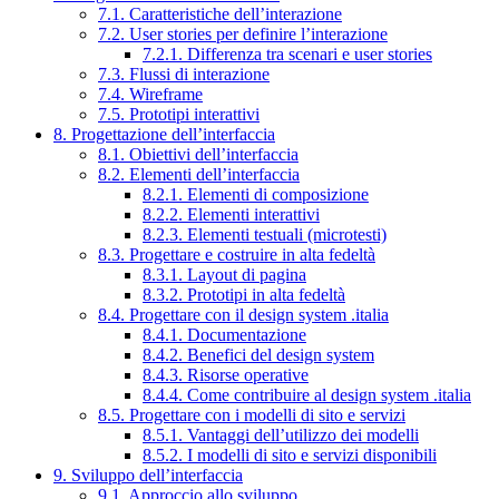
7.1. Caratteristiche dell’interazione
7.2. User stories per definire l’interazione
7.2.1. Differenza tra scenari e user stories
7.3. Flussi di interazione
7.4. Wireframe
7.5. Prototipi interattivi
8. Progettazione dell’interfaccia
8.1. Obiettivi dell’interfaccia
8.2. Elementi dell’interfaccia
8.2.1. Elementi di composizione
8.2.2. Elementi interattivi
8.2.3. Elementi testuali (microtesti)
8.3. Progettare e costruire in alta fedeltà
8.3.1. Layout di pagina
8.3.2. Prototipi in alta fedeltà
8.4. Progettare con il design system .italia
8.4.1. Documentazione
8.4.2. Benefici del design system
8.4.3. Risorse operative
8.4.4. Come contribuire al design system .italia
8.5. Progettare con i modelli di sito e servizi
8.5.1. Vantaggi dell’utilizzo dei modelli
8.5.2. I modelli di sito e servizi disponibili
9. Sviluppo dell’interfaccia
9.1. Approccio allo sviluppo