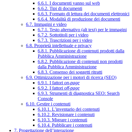
6.6.1. I documenti vanno sul web
6.6.2. Tipi di documenti
6.6.3. Formato di lettura dei documenti elettronici
6.6.4. Modalità di produzione dei documenti
6.7. Immagini e video
6.7.1. Testo alternativo (alt text) per le immagini
6.7.2. Sottotitoli per i video
6.7.3. Trascrizioni per i video
6.8. Proprietà intellettuale e privacy
6.8.1. Pubblicazione di contenuti prodotti dalla
Pubblica Amministrazione
6.8.2. Pubblicazione di contenuti non prodotti
dalla Pubblica Amministrazione
6.8.3. Consenso dei soggetti ritratti
6.9. Ottimizzazione per i motori di ricerca (SEO)
6.9.1. I fattori
on-page
6.9.2. I fattori
off-page
6.9.3. Strumenti di diagnostica SEO: Search
Console
6.10. Gestire i contenuti
6.10.1. L’inventario dei contenuti
6.10.2. Revisionare i contenuti
6.10.3. Migrare i contenuti
6.10.4. Pubblicare i contenuti
7. Progettazione dell’interazione