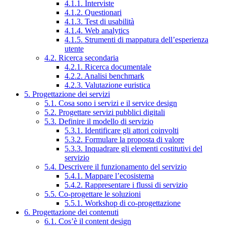
4.1.1. Interviste
4.1.2. Questionari
4.1.3. Test di usabilità
4.1.4. Web analytics
4.1.5. Strumenti di mappatura dell’esperienza
utente
4.2. Ricerca secondaria
4.2.1. Ricerca documentale
4.2.2. Analisi benchmark
4.2.3. Valutazione euristica
5. Progettazione dei servizi
5.1. Cosa sono i servizi e il service design
5.2. Progettare servizi pubblici digitali
5.3. Definire il modello di servizio
5.3.1. Identificare gli attori coinvolti
5.3.2. Formulare la proposta di valore
5.3.3. Inquadrare gli elementi costitutivi del
servizio
5.4. Descrivere il funzionamento del servizio
5.4.1. Mappare l’ecosistema
5.4.2. Rappresentare i flussi di servizio
5.5. Co-progettare le soluzioni
5.5.1. Workshop di co-progettazione
6. Progettazione dei contenuti
6.1. Cos’è il content design