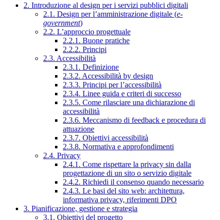
2. Introduzione al design per i servizi pubblici digitali
2.1. Design per l’amministrazione digitale (
e-
government
)
2.2. L’approccio progettuale
2.2.1. Buone pratiche
2.2.2. Principi
2.3. Accessibilità
2.3.1. Definizione
2.3.2. Accessibilità by design
2.3.3. Principi per l’accessibilità
2.3.4. Linee guida e criteri di successo
2.3.5. Come rilasciare una dichiarazione di
accessibilità
2.3.6. Meccanismo di feedback e procedura di
attuazione
2.3.7. Obiettivi accessibilità
2.3.8. Normativa e approfondimenti
2.4. Privacy
2.4.1. Come rispettare la privacy sin dalla
progettazione di un sito o servizio digitale
2.4.2. Richiedi il consenso quando necessario
2.4.3. Le basi del sito web: architettura,
informativa privacy, riferimenti DPO
3. Pianificazione, gestione e strategia
3.1. Obiettivi del progetto