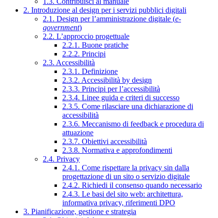
1.3. Contribuisci al manuale
2. Introduzione al design per i servizi pubblici digitali
2.1. Design per l’amministrazione digitale (
e-
government
)
2.2. L’approccio progettuale
2.2.1. Buone pratiche
2.2.2. Principi
2.3. Accessibilità
2.3.1. Definizione
2.3.2. Accessibilità by design
2.3.3. Principi per l’accessibilità
2.3.4. Linee guida e criteri di successo
2.3.5. Come rilasciare una dichiarazione di
accessibilità
2.3.6. Meccanismo di feedback e procedura di
attuazione
2.3.7. Obiettivi accessibilità
2.3.8. Normativa e approfondimenti
2.4. Privacy
2.4.1. Come rispettare la privacy sin dalla
progettazione di un sito o servizio digitale
2.4.2. Richiedi il consenso quando necessario
2.4.3. Le basi del sito web: architettura,
informativa privacy, riferimenti DPO
3. Pianificazione, gestione e strategia