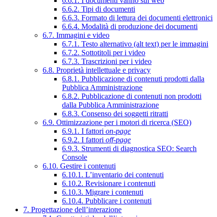
6.6.1. I documenti vanno sul web
6.6.2. Tipi di documenti
6.6.3. Formato di lettura dei documenti elettronici
6.6.4. Modalità di produzione dei documenti
6.7. Immagini e video
6.7.1. Testo alternativo (alt text) per le immagini
6.7.2. Sottotitoli per i video
6.7.3. Trascrizioni per i video
6.8. Proprietà intellettuale e privacy
6.8.1. Pubblicazione di contenuti prodotti dalla
Pubblica Amministrazione
6.8.2. Pubblicazione di contenuti non prodotti
dalla Pubblica Amministrazione
6.8.3. Consenso dei soggetti ritratti
6.9. Ottimizzazione per i motori di ricerca (SEO)
6.9.1. I fattori
on-page
6.9.2. I fattori
off-page
6.9.3. Strumenti di diagnostica SEO: Search
Console
6.10. Gestire i contenuti
6.10.1. L’inventario dei contenuti
6.10.2. Revisionare i contenuti
6.10.3. Migrare i contenuti
6.10.4. Pubblicare i contenuti
7. Progettazione dell’interazione