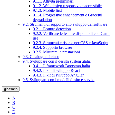
9.1.1. Attività preliminari
9.1.2. Web design responsivo e accessibile
9.1.3. Mobile first
9.1.4. Progressive enhancement e Graceful
degradation
9.2. Strumenti di supporto allo sviluppo del software
9.2.1. Feature detection
9.2.2. Verificare le feature disponibili con Can I
use
9.2.3. Strumenti e risorse per CSS e JavaScript
9.2.4. Supporto browser
9.2.5. Misurare le prestazioni
9.3. Catalogo del riuso
9.4. Sviluppare con il design system .italia
9.4.1. Il framework Bootstrap Italia
9.4.2. Il kit di sviluppo React
9.4.3. Il kit di sviluppo Angular
9.5. Sviluppare con i modelli di sito e servizi
glossario
A
B
C
D