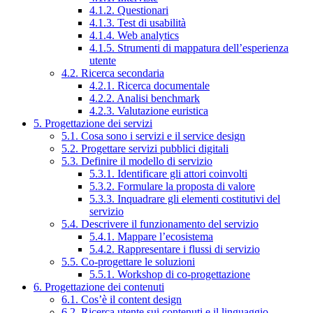
4.1.2. Questionari
4.1.3. Test di usabilità
4.1.4. Web analytics
4.1.5. Strumenti di mappatura dell’esperienza
utente
4.2. Ricerca secondaria
4.2.1. Ricerca documentale
4.2.2. Analisi benchmark
4.2.3. Valutazione euristica
5. Progettazione dei servizi
5.1. Cosa sono i servizi e il service design
5.2. Progettare servizi pubblici digitali
5.3. Definire il modello di servizio
5.3.1. Identificare gli attori coinvolti
5.3.2. Formulare la proposta di valore
5.3.3. Inquadrare gli elementi costitutivi del
servizio
5.4. Descrivere il funzionamento del servizio
5.4.1. Mappare l’ecosistema
5.4.2. Rappresentare i flussi di servizio
5.5. Co-progettare le soluzioni
5.5.1. Workshop di co-progettazione
6. Progettazione dei contenuti
6.1. Cos’è il content design
6.2. Ricerca utente sui contenuti e il linguaggio