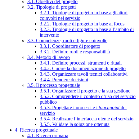
3.1. Obiettivi del progetto
3.2. Tipologie di progetti
3.2.1. Tipologie di progetto in base agli attori
coinvolti nel servizio
3.2.2. Tipologie di progetto in base al focus
3.2.3. Tipologie di progetto in base all’ambito di
intervento
3.3. Competenze, ruoli e figure coinvolte
3.3.1. Coordinatore di progetto
3.3.2. Definire ruoli e responsabilità
3.4. Metodo di lavoro
3.4.1. Definire processi, strumenti e rituali
3.4.2. Curare la documentazione di progetto
3.4.3. Organizzare tavoli tecnici collaborativi
3.4.4. Prendere decisioni
3.5. Il processo progettuale
3.5.1. Organizzare il progetto e la sua gestione
3.5.2. Comprendere il contesto d’uso del servizio
pubblico
3.5.3. Progettare i processi e i
touchpoint
del
servizio
3.5.4. Realizzare l’interfaccia utente del servizio
3.5.5. Validare la soluzione ottenuta
4. Ricerca progettuale
4.1. Ricerca primaria