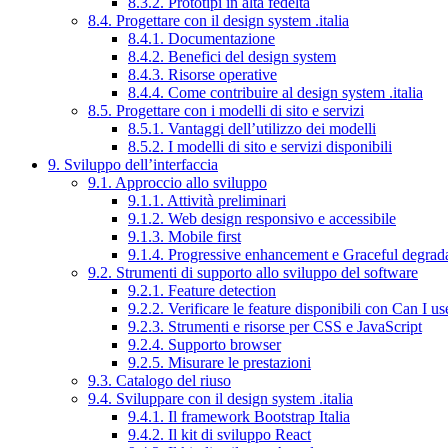
8.3.2. Prototipi in alta fedeltà
8.4. Progettare con il design system .italia
8.4.1. Documentazione
8.4.2. Benefici del design system
8.4.3. Risorse operative
8.4.4. Come contribuire al design system .italia
8.5. Progettare con i modelli di sito e servizi
8.5.1. Vantaggi dell’utilizzo dei modelli
8.5.2. I modelli di sito e servizi disponibili
9. Sviluppo dell’interfaccia
9.1. Approccio allo sviluppo
9.1.1. Attività preliminari
9.1.2. Web design responsivo e accessibile
9.1.3. Mobile first
9.1.4. Progressive enhancement e Graceful degrad
9.2. Strumenti di supporto allo sviluppo del software
9.2.1. Feature detection
9.2.2. Verificare le feature disponibili con Can I us
9.2.3. Strumenti e risorse per CSS e JavaScript
9.2.4. Supporto browser
9.2.5. Misurare le prestazioni
9.3. Catalogo del riuso
9.4. Sviluppare con il design system .italia
9.4.1. Il framework Bootstrap Italia
9.4.2. Il kit di sviluppo React