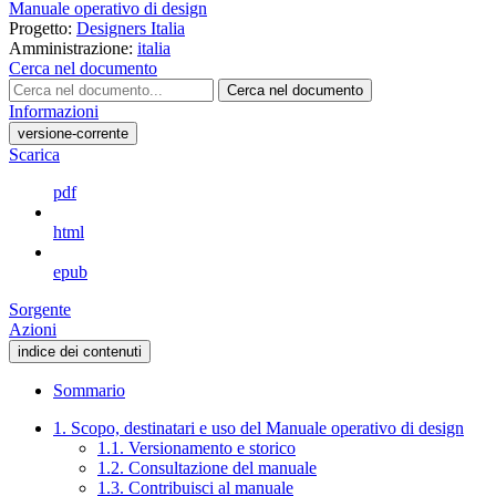
Manuale operativo di design
Progetto:
Designers Italia
Amministrazione:
italia
Cerca nel documento
Cerca nel documento
Informazioni
versione-corrente
Scarica
pdf
html
epub
Sorgente
Azioni
indice dei contenuti
Sommario
1. Scopo, destinatari e uso del Manuale operativo di design
1.1. Versionamento e storico
1.2. Consultazione del manuale
1.3. Contribuisci al manuale