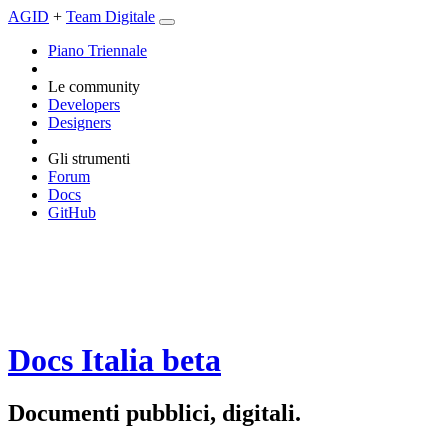
AGID
+
Team Digitale
Piano Triennale
Le community
Developers
Designers
Gli strumenti
Forum
Docs
GitHub
Docs Italia
beta
Documenti pubblici, digitali.