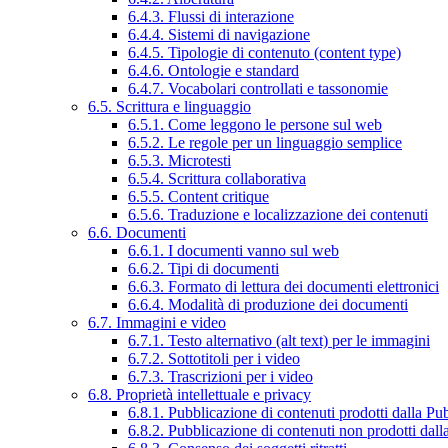
6.4.3. Flussi di interazione
6.4.4. Sistemi di navigazione
6.4.5. Tipologie di contenuto (content type)
6.4.6. Ontologie e standard
6.4.7. Vocabolari controllati e tassonomie
6.5. Scrittura e linguaggio
6.5.1. Come leggono le persone sul web
6.5.2. Le regole per un linguaggio semplice
6.5.3. Microtesti
6.5.4. Scrittura collaborativa
6.5.5. Content critique
6.5.6. Traduzione e localizzazione dei contenuti
6.6. Documenti
6.6.1. I documenti vanno sul web
6.6.2. Tipi di documenti
6.6.3. Formato di lettura dei documenti elettronici
6.6.4. Modalità di produzione dei documenti
6.7. Immagini e video
6.7.1. Testo alternativo (alt text) per le immagini
6.7.2. Sottotitoli per i video
6.7.3. Trascrizioni per i video
6.8. Proprietà intellettuale e privacy
6.8.1. Pubblicazione di contenuti prodotti dalla P
6.8.2. Pubblicazione di contenuti non prodotti dal