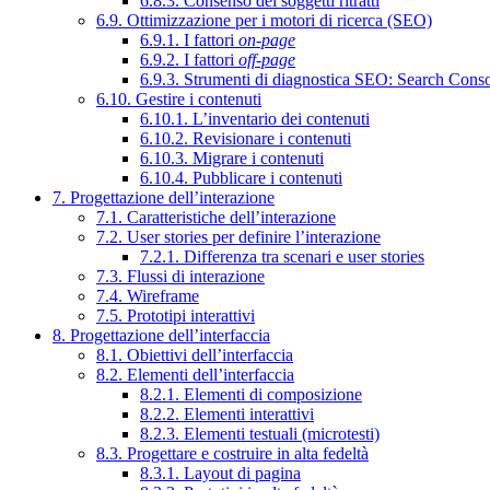
6.8.3. Consenso dei soggetti ritratti
6.9. Ottimizzazione per i motori di ricerca (SEO)
6.9.1. I fattori
on-page
6.9.2. I fattori
off-page
6.9.3. Strumenti di diagnostica SEO: Search Cons
6.10. Gestire i contenuti
6.10.1. L’inventario dei contenuti
6.10.2. Revisionare i contenuti
6.10.3. Migrare i contenuti
6.10.4. Pubblicare i contenuti
7. Progettazione dell’interazione
7.1. Caratteristiche dell’interazione
7.2. User stories per definire l’interazione
7.2.1. Differenza tra scenari e user stories
7.3. Flussi di interazione
7.4. Wireframe
7.5. Prototipi interattivi
8. Progettazione dell’interfaccia
8.1. Obiettivi dell’interfaccia
8.2. Elementi dell’interfaccia
8.2.1. Elementi di composizione
8.2.2. Elementi interattivi
8.2.3. Elementi testuali (microtesti)
8.3. Progettare e costruire in alta fedeltà
8.3.1. Layout di pagina