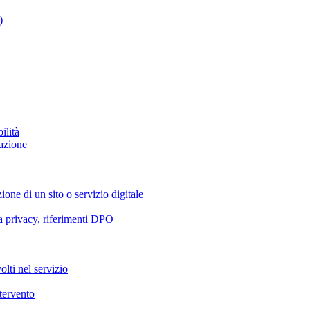
)
ilità
azione
ione di un sito o servizio digitale
va privacy, riferimenti DPO
olti nel servizio
ntervento