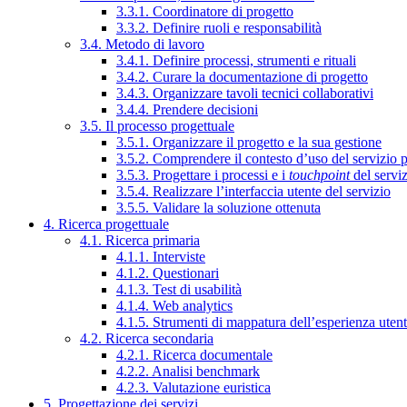
3.3.1. Coordinatore di progetto
3.3.2. Definire ruoli e responsabilità
3.4. Metodo di lavoro
3.4.1. Definire processi, strumenti e rituali
3.4.2. Curare la documentazione di progetto
3.4.3. Organizzare tavoli tecnici collaborativi
3.4.4. Prendere decisioni
3.5. Il processo progettuale
3.5.1. Organizzare il progetto e la sua gestione
3.5.2. Comprendere il contesto d’uso del servizio 
3.5.3. Progettare i processi e i
touchpoint
del servi
3.5.4. Realizzare l’interfaccia utente del servizio
3.5.5. Validare la soluzione ottenuta
4. Ricerca progettuale
4.1. Ricerca primaria
4.1.1. Interviste
4.1.2. Questionari
4.1.3. Test di usabilità
4.1.4. Web analytics
4.1.5. Strumenti di mappatura dell’esperienza uten
4.2. Ricerca secondaria
4.2.1. Ricerca documentale
4.2.2. Analisi benchmark
4.2.3. Valutazione euristica
5. Progettazione dei servizi