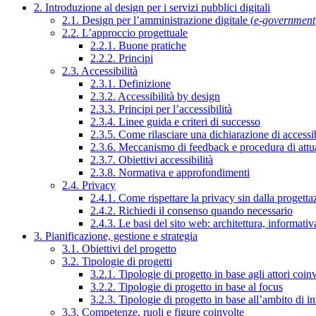
2. Introduzione al design per i servizi pubblici digitali
2.1. Design per l’amministrazione digitale (
e-government
2.2. L’approccio progettuale
2.2.1. Buone pratiche
2.2.2. Principi
2.3. Accessibilità
2.3.1. Definizione
2.3.2. Accessibilità by design
2.3.3. Principi per l’accessibilità
2.3.4. Linee guida e criteri di successo
2.3.5. Come rilasciare una dichiarazione di accessib
2.3.6. Meccanismo di feedback e procedura di attu
2.3.7. Obiettivi accessibilità
2.3.8. Normativa e approfondimenti
2.4. Privacy
2.4.1. Come rispettare la privacy sin dalla progettaz
2.4.2. Richiedi il consenso quando necessario
2.4.3. Le basi del sito web: architettura, informati
3. Pianificazione, gestione e strategia
3.1. Obiettivi del progetto
3.2. Tipologie di progetti
3.2.1. Tipologie di progetto in base agli attori coinv
3.2.2. Tipologie di progetto in base al focus
3.2.3. Tipologie di progetto in base all’ambito di i
3.3. Competenze, ruoli e figure coinvolte