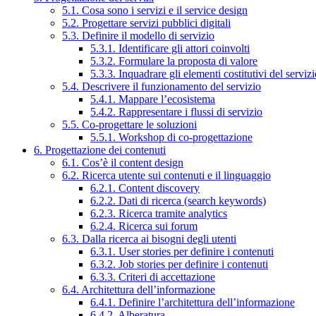
5.1. Cosa sono i servizi e il service design
5.2. Progettare servizi pubblici digitali
5.3. Definire il modello di servizio
5.3.1. Identificare gli attori coinvolti
5.3.2. Formulare la proposta di valore
5.3.3. Inquadrare gli elementi costitutivi del serviz
5.4. Descrivere il funzionamento del servizio
5.4.1. Mappare l’ecosistema
5.4.2. Rappresentare i flussi di servizio
5.5. Co-progettare le soluzioni
5.5.1. Workshop di co-progettazione
6. Progettazione dei contenuti
6.1. Cos’è il content design
6.2. Ricerca utente sui contenuti e il linguaggio
6.2.1. Content discovery
6.2.2. Dati di ricerca (search keywords)
6.2.3. Ricerca tramite analytics
6.2.4. Ricerca sui forum
6.3. Dalla ricerca ai bisogni degli utenti
6.3.1. User stories per definire i contenuti
6.3.2. Job stories per definire i contenuti
6.3.3. Criteri di accettazione
6.4. Architettura dell’informazione
6.4.1. Definire l’architettura dell’informazione
6.4.2. Alberatura