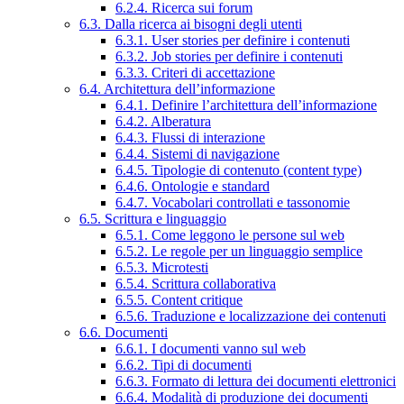
6.2.4. Ricerca sui forum
6.3. Dalla ricerca ai bisogni degli utenti
6.3.1. User stories per definire i contenuti
6.3.2. Job stories per definire i contenuti
6.3.3. Criteri di accettazione
6.4. Architettura dell’informazione
6.4.1. Definire l’architettura dell’informazione
6.4.2. Alberatura
6.4.3. Flussi di interazione
6.4.4. Sistemi di navigazione
6.4.5. Tipologie di contenuto (content type)
6.4.6. Ontologie e standard
6.4.7. Vocabolari controllati e tassonomie
6.5. Scrittura e linguaggio
6.5.1. Come leggono le persone sul web
6.5.2. Le regole per un linguaggio semplice
6.5.3. Microtesti
6.5.4. Scrittura collaborativa
6.5.5. Content critique
6.5.6. Traduzione e localizzazione dei contenuti
6.6. Documenti
6.6.1. I documenti vanno sul web
6.6.2. Tipi di documenti
6.6.3. Formato di lettura dei documenti elettronici
6.6.4. Modalità di produzione dei documenti