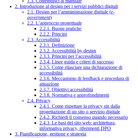
1.3. Contribuisci al manuale
2. Introduzione al design per i servizi pubblici digitali
2.1. Design per l’amministrazione digitale (
e-
government
)
2.2. L’approccio progettuale
2.2.1. Buone pratiche
2.2.2. Principi
2.3. Accessibilità
2.3.1. Definizione
2.3.2. Accessibilità by design
2.3.3. Principi per l’accessibilità
2.3.4. Linee guida e criteri di successo
2.3.5. Come rilasciare una dichiarazione di
accessibilità
2.3.6. Meccanismo di feedback e procedura di
attuazione
2.3.7. Obiettivi accessibilità
2.3.8. Normativa e approfondimenti
2.4. Privacy
2.4.1. Come rispettare la privacy sin dalla
progettazione di un sito o servizio digitale
2.4.2. Richiedi il consenso quando necessario
2.4.3. Le basi del sito web: architettura,
informativa privacy, riferimenti DPO
3. Pianificazione, gestione e strategia