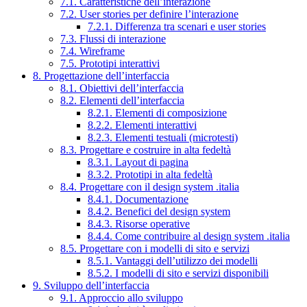
7.1. Caratteristiche dell’interazione
7.2. User stories per definire l’interazione
7.2.1. Differenza tra scenari e user stories
7.3. Flussi di interazione
7.4. Wireframe
7.5. Prototipi interattivi
8. Progettazione dell’interfaccia
8.1. Obiettivi dell’interfaccia
8.2. Elementi dell’interfaccia
8.2.1. Elementi di composizione
8.2.2. Elementi interattivi
8.2.3. Elementi testuali (microtesti)
8.3. Progettare e costruire in alta fedeltà
8.3.1. Layout di pagina
8.3.2. Prototipi in alta fedeltà
8.4. Progettare con il design system .italia
8.4.1. Documentazione
8.4.2. Benefici del design system
8.4.3. Risorse operative
8.4.4. Come contribuire al design system .italia
8.5. Progettare con i modelli di sito e servizi
8.5.1. Vantaggi dell’utilizzo dei modelli
8.5.2. I modelli di sito e servizi disponibili
9. Sviluppo dell’interfaccia
9.1. Approccio allo sviluppo