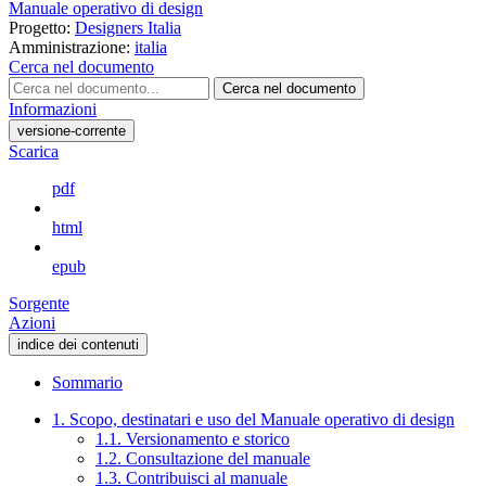
Manuale operativo di design
Progetto:
Designers Italia
Amministrazione:
italia
Cerca nel documento
Cerca nel documento
Informazioni
versione-corrente
Scarica
pdf
html
epub
Sorgente
Azioni
indice dei contenuti
Sommario
1. Scopo, destinatari e uso del Manuale operativo di design
1.1. Versionamento e storico
1.2. Consultazione del manuale
1.3. Contribuisci al manuale