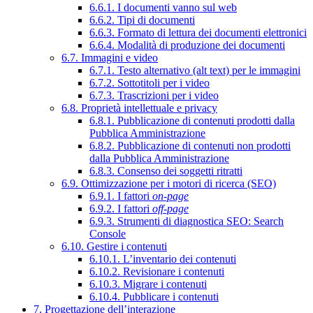
6.6.1. I documenti vanno sul web
6.6.2. Tipi di documenti
6.6.3. Formato di lettura dei documenti elettronici
6.6.4. Modalità di produzione dei documenti
6.7. Immagini e video
6.7.1. Testo alternativo (alt text) per le immagini
6.7.2. Sottotitoli per i video
6.7.3. Trascrizioni per i video
6.8. Proprietà intellettuale e privacy
6.8.1. Pubblicazione di contenuti prodotti dalla
Pubblica Amministrazione
6.8.2. Pubblicazione di contenuti non prodotti
dalla Pubblica Amministrazione
6.8.3. Consenso dei soggetti ritratti
6.9. Ottimizzazione per i motori di ricerca (SEO)
6.9.1. I fattori
on-page
6.9.2. I fattori
off-page
6.9.3. Strumenti di diagnostica SEO: Search
Console
6.10. Gestire i contenuti
6.10.1. L’inventario dei contenuti
6.10.2. Revisionare i contenuti
6.10.3. Migrare i contenuti
6.10.4. Pubblicare i contenuti
7. Progettazione dell’interazione