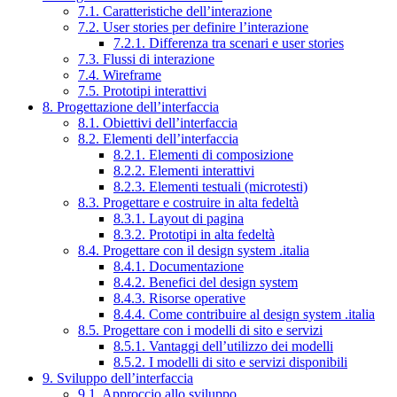
7.1. Caratteristiche dell’interazione
7.2. User stories per definire l’interazione
7.2.1. Differenza tra scenari e user stories
7.3. Flussi di interazione
7.4. Wireframe
7.5. Prototipi interattivi
8. Progettazione dell’interfaccia
8.1. Obiettivi dell’interfaccia
8.2. Elementi dell’interfaccia
8.2.1. Elementi di composizione
8.2.2. Elementi interattivi
8.2.3. Elementi testuali (microtesti)
8.3. Progettare e costruire in alta fedeltà
8.3.1. Layout di pagina
8.3.2. Prototipi in alta fedeltà
8.4. Progettare con il design system .italia
8.4.1. Documentazione
8.4.2. Benefici del design system
8.4.3. Risorse operative
8.4.4. Come contribuire al design system .italia
8.5. Progettare con i modelli di sito e servizi
8.5.1. Vantaggi dell’utilizzo dei modelli
8.5.2. I modelli di sito e servizi disponibili
9. Sviluppo dell’interfaccia
9.1. Approccio allo sviluppo