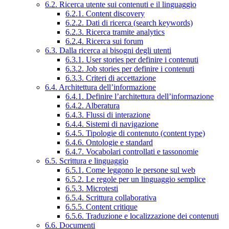
6.2. Ricerca utente sui contenuti e il linguaggio
6.2.1. Content discovery
6.2.2. Dati di ricerca (search keywords)
6.2.3. Ricerca tramite analytics
6.2.4. Ricerca sui forum
6.3. Dalla ricerca ai bisogni degli utenti
6.3.1. User stories per definire i contenuti
6.3.2. Job stories per definire i contenuti
6.3.3. Criteri di accettazione
6.4. Architettura dell’informazione
6.4.1. Definire l’architettura dell’informazione
6.4.2. Alberatura
6.4.3. Flussi di interazione
6.4.4. Sistemi di navigazione
6.4.5. Tipologie di contenuto (content type)
6.4.6. Ontologie e standard
6.4.7. Vocabolari controllati e tassonomie
6.5. Scrittura e linguaggio
6.5.1. Come leggono le persone sul web
6.5.2. Le regole per un linguaggio semplice
6.5.3. Microtesti
6.5.4. Scrittura collaborativa
6.5.5. Content critique
6.5.6. Traduzione e localizzazione dei contenuti
6.6. Documenti