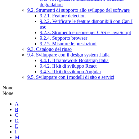
degradation
9.2. Strumenti di supporto allo sviluppo del software
9.2.1. Feature detection
9.2.2. Verificare le feature disponibili con Can I
use
9.2.3. Strumenti e risorse per CSS e JavaScript
9.2.4. Supporto browser
9.2.5. Misurare le prestazioni
9.3. Catalogo del riuso
9.4. Sviluppare con il design system .italia
9.4.1. Il framework Bootstrap Italia
9.4.2. Il kit di sviluppo React
9.4.3. Il kit di sviluppo Angular
9.5. Sviluppare con i modelli di sito e servizi
None
None
A
B
C
D
E
I
M