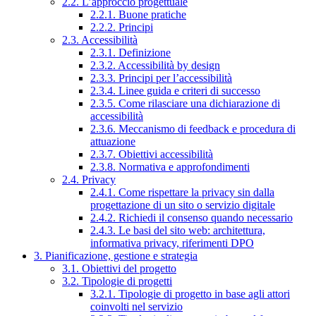
2.2. L’approccio progettuale
2.2.1. Buone pratiche
2.2.2. Principi
2.3. Accessibilità
2.3.1. Definizione
2.3.2. Accessibilità by design
2.3.3. Principi per l’accessibilità
2.3.4. Linee guida e criteri di successo
2.3.5. Come rilasciare una dichiarazione di
accessibilità
2.3.6. Meccanismo di feedback e procedura di
attuazione
2.3.7. Obiettivi accessibilità
2.3.8. Normativa e approfondimenti
2.4. Privacy
2.4.1. Come rispettare la privacy sin dalla
progettazione di un sito o servizio digitale
2.4.2. Richiedi il consenso quando necessario
2.4.3. Le basi del sito web: architettura,
informativa privacy, riferimenti DPO
3. Pianificazione, gestione e strategia
3.1. Obiettivi del progetto
3.2. Tipologie di progetti
3.2.1. Tipologie di progetto in base agli attori
coinvolti nel servizio