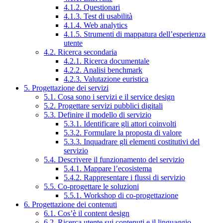
4.1.2. Questionari
4.1.3. Test di usabilità
4.1.4. Web analytics
4.1.5. Strumenti di mappatura dell’esperienza
utente
4.2. Ricerca secondaria
4.2.1. Ricerca documentale
4.2.2. Analisi benchmark
4.2.3. Valutazione euristica
5. Progettazione dei servizi
5.1. Cosa sono i servizi e il service design
5.2. Progettare servizi pubblici digitali
5.3. Definire il modello di servizio
5.3.1. Identificare gli attori coinvolti
5.3.2. Formulare la proposta di valore
5.3.3. Inquadrare gli elementi costitutivi del
servizio
5.4. Descrivere il funzionamento del servizio
5.4.1. Mappare l’ecosistema
5.4.2. Rappresentare i flussi di servizio
5.5. Co-progettare le soluzioni
5.5.1. Workshop di co-progettazione
6. Progettazione dei contenuti
6.1. Cos’è il content design
6.2. Ricerca utente sui contenuti e il linguaggio