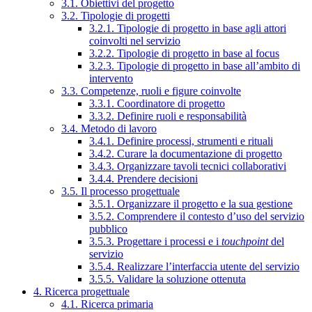
3.1. Obiettivi del progetto
3.2. Tipologie di progetti
3.2.1. Tipologie di progetto in base agli attori
coinvolti nel servizio
3.2.2. Tipologie di progetto in base al focus
3.2.3. Tipologie di progetto in base all’ambito di
intervento
3.3. Competenze, ruoli e figure coinvolte
3.3.1. Coordinatore di progetto
3.3.2. Definire ruoli e responsabilità
3.4. Metodo di lavoro
3.4.1. Definire processi, strumenti e rituali
3.4.2. Curare la documentazione di progetto
3.4.3. Organizzare tavoli tecnici collaborativi
3.4.4. Prendere decisioni
3.5. Il processo progettuale
3.5.1. Organizzare il progetto e la sua gestione
3.5.2. Comprendere il contesto d’uso del servizio
pubblico
3.5.3. Progettare i processi e i
touchpoint
del
servizio
3.5.4. Realizzare l’interfaccia utente del servizio
3.5.5. Validare la soluzione ottenuta
4. Ricerca progettuale
4.1. Ricerca primaria