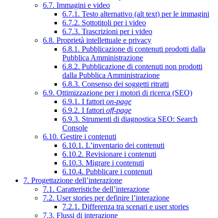
6.7. Immagini e video
6.7.1. Testo alternativo (alt text) per le immagini
6.7.2. Sottotitoli per i video
6.7.3. Trascrizioni per i video
6.8. Proprietà intellettuale e privacy
6.8.1. Pubblicazione di contenuti prodotti dalla
Pubblica Amministrazione
6.8.2. Pubblicazione di contenuti non prodotti
dalla Pubblica Amministrazione
6.8.3. Consenso dei soggetti ritratti
6.9. Ottimizzazione per i motori di ricerca (SEO)
6.9.1. I fattori
on-page
6.9.2. I fattori
off-page
6.9.3. Strumenti di diagnostica SEO: Search
Console
6.10. Gestire i contenuti
6.10.1. L’inventario dei contenuti
6.10.2. Revisionare i contenuti
6.10.3. Migrare i contenuti
6.10.4. Pubblicare i contenuti
7. Progettazione dell’interazione
7.1. Caratteristiche dell’interazione
7.2. User stories per definire l’interazione
7.2.1. Differenza tra scenari e user stories
7.3. Flussi di interazione