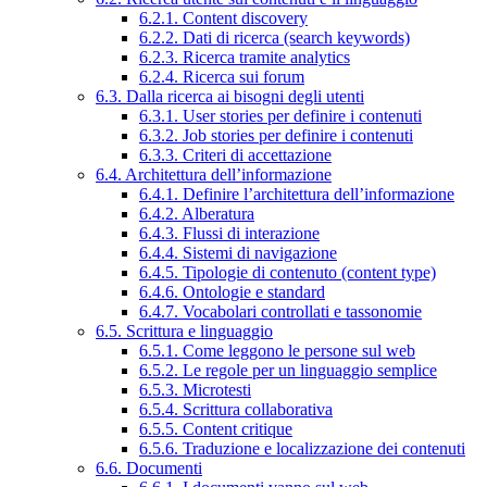
6.2.1. Content discovery
6.2.2. Dati di ricerca (search keywords)
6.2.3. Ricerca tramite analytics
6.2.4. Ricerca sui forum
6.3. Dalla ricerca ai bisogni degli utenti
6.3.1. User stories per definire i contenuti
6.3.2. Job stories per definire i contenuti
6.3.3. Criteri di accettazione
6.4. Architettura dell’informazione
6.4.1. Definire l’architettura dell’informazione
6.4.2. Alberatura
6.4.3. Flussi di interazione
6.4.4. Sistemi di navigazione
6.4.5. Tipologie di contenuto (content type)
6.4.6. Ontologie e standard
6.4.7. Vocabolari controllati e tassonomie
6.5. Scrittura e linguaggio
6.5.1. Come leggono le persone sul web
6.5.2. Le regole per un linguaggio semplice
6.5.3. Microtesti
6.5.4. Scrittura collaborativa
6.5.5. Content critique
6.5.6. Traduzione e localizzazione dei contenuti
6.6. Documenti