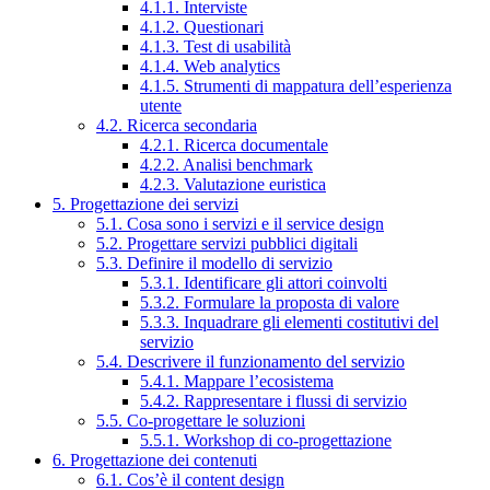
4.1.1. Interviste
4.1.2. Questionari
4.1.3. Test di usabilità
4.1.4. Web analytics
4.1.5. Strumenti di mappatura dell’esperienza
utente
4.2. Ricerca secondaria
4.2.1. Ricerca documentale
4.2.2. Analisi benchmark
4.2.3. Valutazione euristica
5. Progettazione dei servizi
5.1. Cosa sono i servizi e il service design
5.2. Progettare servizi pubblici digitali
5.3. Definire il modello di servizio
5.3.1. Identificare gli attori coinvolti
5.3.2. Formulare la proposta di valore
5.3.3. Inquadrare gli elementi costitutivi del
servizio
5.4. Descrivere il funzionamento del servizio
5.4.1. Mappare l’ecosistema
5.4.2. Rappresentare i flussi di servizio
5.5. Co-progettare le soluzioni
5.5.1. Workshop di co-progettazione
6. Progettazione dei contenuti
6.1. Cos’è il content design