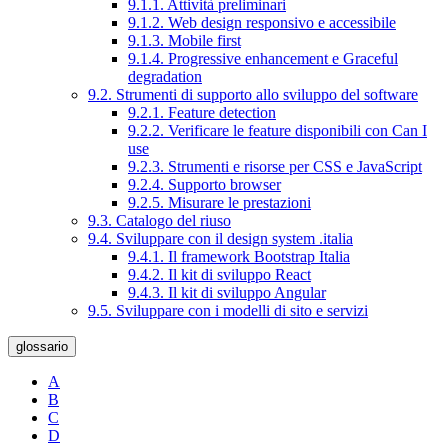
9.1.1. Attività preliminari
9.1.2. Web design responsivo e accessibile
9.1.3. Mobile first
9.1.4. Progressive enhancement e Graceful
degradation
9.2. Strumenti di supporto allo sviluppo del software
9.2.1. Feature detection
9.2.2. Verificare le feature disponibili con Can I
use
9.2.3. Strumenti e risorse per CSS e JavaScript
9.2.4. Supporto browser
9.2.5. Misurare le prestazioni
9.3. Catalogo del riuso
9.4. Sviluppare con il design system .italia
9.4.1. Il framework Bootstrap Italia
9.4.2. Il kit di sviluppo React
9.4.3. Il kit di sviluppo Angular
9.5. Sviluppare con i modelli di sito e servizi
glossario
A
B
C
D