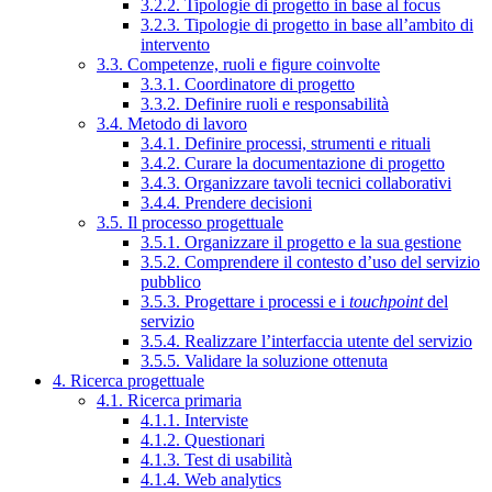
3.2.2. Tipologie di progetto in base al focus
3.2.3. Tipologie di progetto in base all’ambito di
intervento
3.3. Competenze, ruoli e figure coinvolte
3.3.1. Coordinatore di progetto
3.3.2. Definire ruoli e responsabilità
3.4. Metodo di lavoro
3.4.1. Definire processi, strumenti e rituali
3.4.2. Curare la documentazione di progetto
3.4.3. Organizzare tavoli tecnici collaborativi
3.4.4. Prendere decisioni
3.5. Il processo progettuale
3.5.1. Organizzare il progetto e la sua gestione
3.5.2. Comprendere il contesto d’uso del servizio
pubblico
3.5.3. Progettare i processi e i
touchpoint
del
servizio
3.5.4. Realizzare l’interfaccia utente del servizio
3.5.5. Validare la soluzione ottenuta
4. Ricerca progettuale
4.1. Ricerca primaria
4.1.1. Interviste
4.1.2. Questionari
4.1.3. Test di usabilità
4.1.4. Web analytics