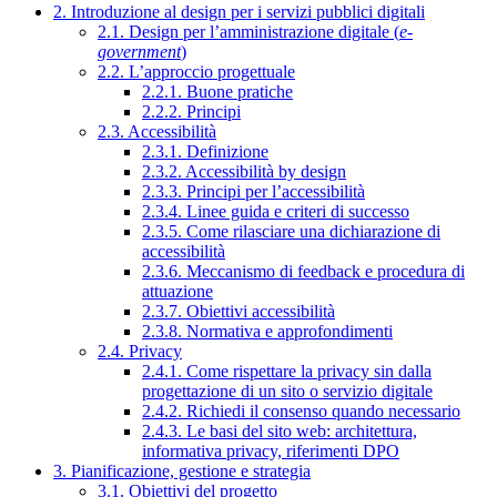
2. Introduzione al design per i servizi pubblici digitali
2.1. Design per l’amministrazione digitale (
e-
government
)
2.2. L’approccio progettuale
2.2.1. Buone pratiche
2.2.2. Principi
2.3. Accessibilità
2.3.1. Definizione
2.3.2. Accessibilità by design
2.3.3. Principi per l’accessibilità
2.3.4. Linee guida e criteri di successo
2.3.5. Come rilasciare una dichiarazione di
accessibilità
2.3.6. Meccanismo di feedback e procedura di
attuazione
2.3.7. Obiettivi accessibilità
2.3.8. Normativa e approfondimenti
2.4. Privacy
2.4.1. Come rispettare la privacy sin dalla
progettazione di un sito o servizio digitale
2.4.2. Richiedi il consenso quando necessario
2.4.3. Le basi del sito web: architettura,
informativa privacy, riferimenti DPO
3. Pianificazione, gestione e strategia
3.1. Obiettivi del progetto