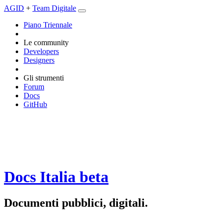
AGID
+
Team Digitale
Piano Triennale
Le community
Developers
Designers
Gli strumenti
Forum
Docs
GitHub
Docs Italia
beta
Documenti pubblici, digitali.