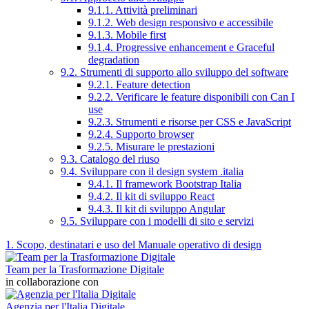
9.1.1. Attività preliminari
9.1.2. Web design responsivo e accessibile
9.1.3. Mobile first
9.1.4. Progressive enhancement e Graceful
degradation
9.2. Strumenti di supporto allo sviluppo del software
9.2.1. Feature detection
9.2.2. Verificare le feature disponibili con Can I
use
9.2.3. Strumenti e risorse per CSS e JavaScript
9.2.4. Supporto browser
9.2.5. Misurare le prestazioni
9.3. Catalogo del riuso
9.4. Sviluppare con il design system .italia
9.4.1. Il framework Bootstrap Italia
9.4.2. Il kit di sviluppo React
9.4.3. Il kit di sviluppo Angular
9.5. Sviluppare con i modelli di sito e servizi
1. Scopo, destinatari e uso del Manuale operativo di design
Team per la Trasformazione Digitale
in collaborazione con
Agenzia per l'Italia Digitale