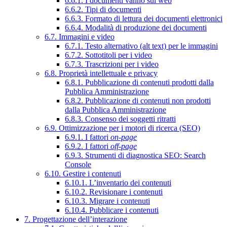
6.6.1. I documenti vanno sul web
6.6.2. Tipi di documenti
6.6.3. Formato di lettura dei documenti elettronici
6.6.4. Modalità di produzione dei documenti
6.7. Immagini e video
6.7.1. Testo alternativo (alt text) per le immagini
6.7.2. Sottotitoli per i video
6.7.3. Trascrizioni per i video
6.8. Proprietà intellettuale e privacy
6.8.1. Pubblicazione di contenuti prodotti dalla
Pubblica Amministrazione
6.8.2. Pubblicazione di contenuti non prodotti
dalla Pubblica Amministrazione
6.8.3. Consenso dei soggetti ritratti
6.9. Ottimizzazione per i motori di ricerca (SEO)
6.9.1. I fattori
on-page
6.9.2. I fattori
off-page
6.9.3. Strumenti di diagnostica SEO: Search
Console
6.10. Gestire i contenuti
6.10.1. L’inventario dei contenuti
6.10.2. Revisionare i contenuti
6.10.3. Migrare i contenuti
6.10.4. Pubblicare i contenuti
7. Progettazione dell’interazione