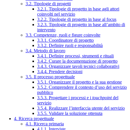
3.2. Tipologie di progetti
3.2.1. Tipologie di progetto in base agli attori
coinvolti nel servizio
3.2.2. Tipologie di progetto in base al focus
3.2.3. Tipologie di progetto in base all’ambito di
intervento
3.3. Competenze, ruoli e figure coinvolte
3.3.1. Coordinatore di progetto
3.3.2. Definire ruoli e responsabilità
3.4. Metodo di lavoro
3.4.1. Definire processi, strumenti e rituali
3.4.2. Curare la documentazione di progetto
3.4.3. Organizzare tavoli tecnici collaborativi
3.4.4. Prendere decisioni
3.5. Il processo progettuale
3.5.1. Organizzare il progetto e la sua gestione
3.5.2. Comprendere il contesto d’uso del servizio
pubblico
3.5.3. Progettare i processi e i
touchpoint
del
servizio
3.5.4. Realizzare l’interfaccia utente del servizio
3.5.5. Validare la soluzione ottenuta
4. Ricerca progettuale
4.1. Ricerca primaria
4.1.1. Interviste