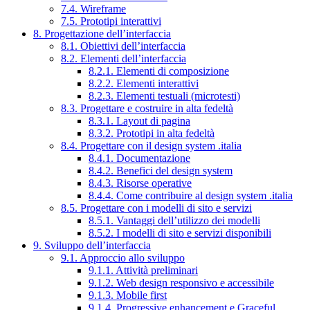
7.4. Wireframe
7.5. Prototipi interattivi
8. Progettazione dell’interfaccia
8.1. Obiettivi dell’interfaccia
8.2. Elementi dell’interfaccia
8.2.1. Elementi di composizione
8.2.2. Elementi interattivi
8.2.3. Elementi testuali (microtesti)
8.3. Progettare e costruire in alta fedeltà
8.3.1. Layout di pagina
8.3.2. Prototipi in alta fedeltà
8.4. Progettare con il design system .italia
8.4.1. Documentazione
8.4.2. Benefici del design system
8.4.3. Risorse operative
8.4.4. Come contribuire al design system .italia
8.5. Progettare con i modelli di sito e servizi
8.5.1. Vantaggi dell’utilizzo dei modelli
8.5.2. I modelli di sito e servizi disponibili
9. Sviluppo dell’interfaccia
9.1. Approccio allo sviluppo
9.1.1. Attività preliminari
9.1.2. Web design responsivo e accessibile
9.1.3. Mobile first
9.1.4. Progressive enhancement e Graceful