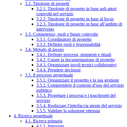
3.2. Tipologie di progetti
3.2.1. Tipologie di progetto in base agli attori
coinvolti nel servizio
3.2.2. Tipologie di progetto in base al focus
3.2.3. Tipologie di progetto in base all’ambito di
intervento
3.3. Competenze, ruoli e figure coinvolte
3.3.1. Coordinatore di progetto
3.3.2. Definire ruoli e responsabilità
3.4. Metodo di lavoro
3.4.1. Definire processi, strumenti e rituali
3.4.2. Curare la documentazione di progetto
3.4.3. Organizzare tavoli tecnici collaborativi
3.4.4. Prendere decisioni
3.5. Il processo progettuale
3.5.1. Organizzare il progetto e la sua gestione
3.5.2. Comprendere il contesto d’uso del servizio
pubblico
3.5.3. Progettare i processi e i
touchpoint
del
servizio
3.5.4. Realizzare l’interfaccia utente del servizio
3.5.5. Validare la soluzione ottenuta
4. Ricerca progettuale
4.1. Ricerca primaria
4.1.1. Interviste