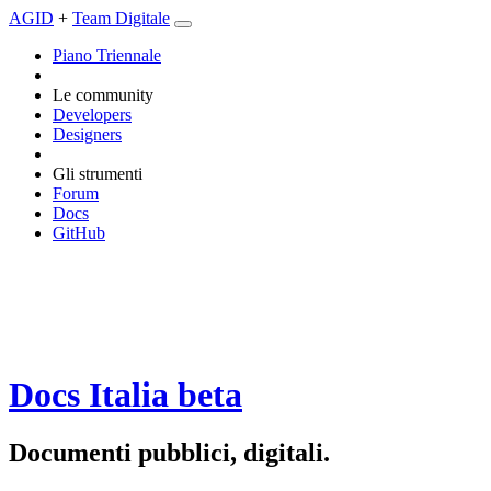
AGID
+
Team Digitale
Piano Triennale
Le community
Developers
Designers
Gli strumenti
Forum
Docs
GitHub
Docs Italia
beta
Documenti pubblici, digitali.