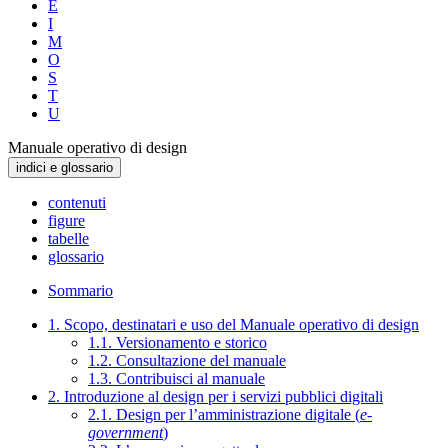
E
I
M
O
S
T
U
Manuale operativo di design
indici e glossario
contenuti
figure
tabelle
glossario
Sommario
1. Scopo, destinatari e uso del Manuale operativo di design
1.1. Versionamento e storico
1.2. Consultazione del manuale
1.3. Contribuisci al manuale
2. Introduzione al design per i servizi pubblici digitali
2.1. Design per l’amministrazione digitale (
e-
government
)