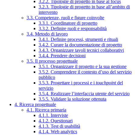
3.2.2. Tipologie di progetto in base al focus
3.2.3. Tipologie di progetto in base all’ambito di
intervento
3.3. Competenze, ruoli e figure coinvolte
3.3.1. Coordinatore di progetto
3.3.2. Definire ruoli e responsabilità
3.4. Metodo di lavoro
3.4.1. Definire processi, strumenti e rituali
3.4.2. Curare la documentazione di progetto
3.4.3. Organizzare tavoli tecnici collaborativi
3.4.4. Prendere decisioni
3.5. Il processo progettuale
3.5.1. Organizzare il progetto e la sua gestione
3.5.2. Comprendere il contesto d’uso del servizio
pubblico
3.5.3. Progettare i processi e i
touchpoint
del
servizio
3.5.4. Realizzare l’interfaccia utente del servizio
3.5.5. Validare la soluzione ottenuta
4. Ricerca progettuale
4.1. Ricerca primaria
4.1.1. Interviste
4.1.2. Questionari
4.1.3. Test di usabilità
4.1.4. Web analytics