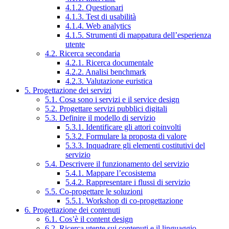
4.1.2. Questionari
4.1.3. Test di usabilità
4.1.4. Web analytics
4.1.5. Strumenti di mappatura dell’esperienza
utente
4.2. Ricerca secondaria
4.2.1. Ricerca documentale
4.2.2. Analisi benchmark
4.2.3. Valutazione euristica
5. Progettazione dei servizi
5.1. Cosa sono i servizi e il service design
5.2. Progettare servizi pubblici digitali
5.3. Definire il modello di servizio
5.3.1. Identificare gli attori coinvolti
5.3.2. Formulare la proposta di valore
5.3.3. Inquadrare gli elementi costitutivi del
servizio
5.4. Descrivere il funzionamento del servizio
5.4.1. Mappare l’ecosistema
5.4.2. Rappresentare i flussi di servizio
5.5. Co-progettare le soluzioni
5.5.1. Workshop di co-progettazione
6. Progettazione dei contenuti
6.1. Cos’è il content design
6.2. Ricerca utente sui contenuti e il linguaggio