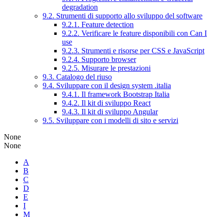
degradation
9.2. Strumenti di supporto allo sviluppo del software
9.2.1. Feature detection
9.2.2. Verificare le feature disponibili con Can I
use
9.2.3. Strumenti e risorse per CSS e JavaScript
9.2.4. Supporto browser
9.2.5. Misurare le prestazioni
9.3. Catalogo del riuso
9.4. Sviluppare con il design system .italia
9.4.1. Il framework Bootstrap Italia
9.4.2. Il kit di sviluppo React
9.4.3. Il kit di sviluppo Angular
9.5. Sviluppare con i modelli di sito e servizi
None
None
A
B
C
D
E
I
M