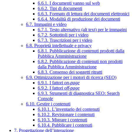
6.6.1. I documenti vanno sul web
6.6.2. Tipi di documenti
6.6.3. Formato di lettura dei documenti elettronici
6.6.4. Modalità di produzione dei documenti
6.7. Immagini e video
6.7.1. Testo alternativo (alt text) per le immagini
6.7.2. Sottotitoli per i video
6.7.3. Trascrizioni per i video
6.8. Proprietà intellettuale e privacy
6.8.1. Pubblicazione di contenuti prodotti dalla
Pubblica Amministrazione
6.8.2. Pubblicazione di contenuti non prodotti
dalla Pubblica Amministrazione
6.8.3. Consenso dei soggetti ritratti
6.9. Ottimizzazione per i motori di ricerca (SEO)
6.9.1. I fattori
on-page
6.9.2. I fattori
off-page
6.9.3. Strumenti di diagnostica SEO: Search
Console
6.10. Gestire i contenuti
6.10.1. L’inventario dei contenuti
6.10.2. Revisionare i contenuti
6.10.3. Migrare i contenuti
6.10.4. Pubblicare i contenuti
7. Progettazione dell’interazione