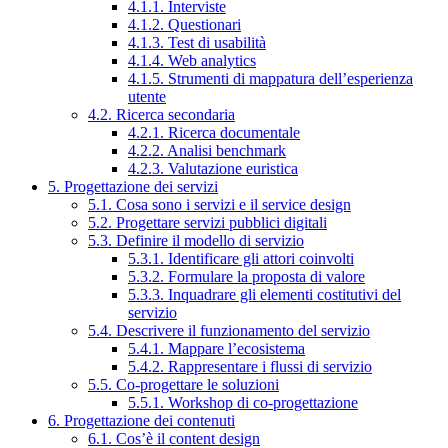
4.1.1. Interviste
4.1.2. Questionari
4.1.3. Test di usabilità
4.1.4. Web analytics
4.1.5. Strumenti di mappatura dell’esperienza
utente
4.2. Ricerca secondaria
4.2.1. Ricerca documentale
4.2.2. Analisi benchmark
4.2.3. Valutazione euristica
5. Progettazione dei servizi
5.1. Cosa sono i servizi e il service design
5.2. Progettare servizi pubblici digitali
5.3. Definire il modello di servizio
5.3.1. Identificare gli attori coinvolti
5.3.2. Formulare la proposta di valore
5.3.3. Inquadrare gli elementi costitutivi del
servizio
5.4. Descrivere il funzionamento del servizio
5.4.1. Mappare l’ecosistema
5.4.2. Rappresentare i flussi di servizio
5.5. Co-progettare le soluzioni
5.5.1. Workshop di co-progettazione
6. Progettazione dei contenuti
6.1. Cos’è il content design