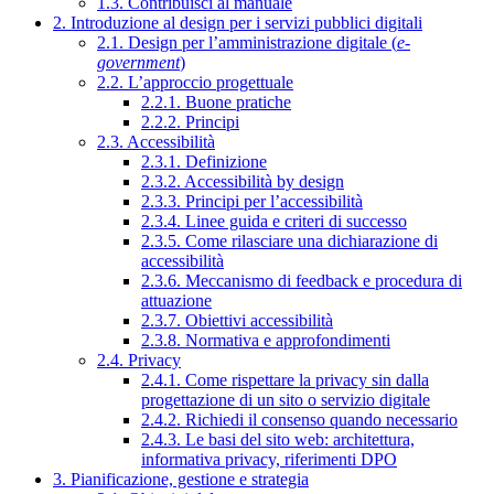
1.3. Contribuisci al manuale
2. Introduzione al design per i servizi pubblici digitali
2.1. Design per l’amministrazione digitale (
e-
government
)
2.2. L’approccio progettuale
2.2.1. Buone pratiche
2.2.2. Principi
2.3. Accessibilità
2.3.1. Definizione
2.3.2. Accessibilità by design
2.3.3. Principi per l’accessibilità
2.3.4. Linee guida e criteri di successo
2.3.5. Come rilasciare una dichiarazione di
accessibilità
2.3.6. Meccanismo di feedback e procedura di
attuazione
2.3.7. Obiettivi accessibilità
2.3.8. Normativa e approfondimenti
2.4. Privacy
2.4.1. Come rispettare la privacy sin dalla
progettazione di un sito o servizio digitale
2.4.2. Richiedi il consenso quando necessario
2.4.3. Le basi del sito web: architettura,
informativa privacy, riferimenti DPO
3. Pianificazione, gestione e strategia