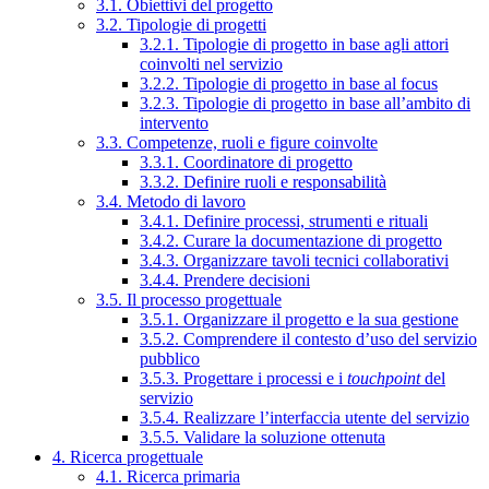
3.1. Obiettivi del progetto
3.2. Tipologie di progetti
3.2.1. Tipologie di progetto in base agli attori
coinvolti nel servizio
3.2.2. Tipologie di progetto in base al focus
3.2.3. Tipologie di progetto in base all’ambito di
intervento
3.3. Competenze, ruoli e figure coinvolte
3.3.1. Coordinatore di progetto
3.3.2. Definire ruoli e responsabilità
3.4. Metodo di lavoro
3.4.1. Definire processi, strumenti e rituali
3.4.2. Curare la documentazione di progetto
3.4.3. Organizzare tavoli tecnici collaborativi
3.4.4. Prendere decisioni
3.5. Il processo progettuale
3.5.1. Organizzare il progetto e la sua gestione
3.5.2. Comprendere il contesto d’uso del servizio
pubblico
3.5.3. Progettare i processi e i
touchpoint
del
servizio
3.5.4. Realizzare l’interfaccia utente del servizio
3.5.5. Validare la soluzione ottenuta
4. Ricerca progettuale
4.1. Ricerca primaria