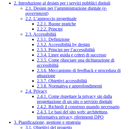
2. Introduzione al design per i servizi pubblici digitali
2.1. Design per l’amministrazione digitale (
e-
government
)
2.2. L’approccio progettuale
2.2.1. Buone pratiche
2.2.2. Principi
2.3. Accessibilità
2.3.1. Definizione
2.3.2. Accessibilità by design
2.3.3. Principi per l’accessibilità
2.3.4. Linee guida e criteri di successo
2.3.5. Come rilasciare una dichiarazione di
accessibilità
2.3.6. Meccanismo di feedback e procedura di
attuazione
2.3.7. Obiettivi accessibilità
2.3.8. Normativa e approfondimenti
2.4. Privacy
2.4.1. Come rispettare la privacy sin dalla
progettazione di un sito o servizio digitale
2.4.2. Richiedi il consenso quando necessario
2.4.3. Le basi del sito web: architettura,
informativa privacy, riferimenti DPO
3. Pianificazione, gestione e strategia
3.1. Obiettivi del progetto