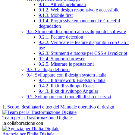
9.1.1. Attività preliminari
9.1.2. Web design responsivo e accessibile
9.1.3. Mobile first
9.1.4. Progressive enhancement e Graceful
degradation
9.2. Strumenti di supporto allo sviluppo del software
9.2.1. Feature detection
9.2.2. Verificare le feature disponibili con Can I
use
9.2.3. Strumenti e risorse per CSS e JavaScript
9.2.4. Supporto browser
9.2.5. Misurare le prestazioni
9.3. Catalogo del riuso
9.4. Sviluppare con il design system .italia
9.4.1. Il framework Bootstrap Italia
9.4.2. Il kit di sviluppo React
9.4.3. Il kit di sviluppo Angular
9.5. Sviluppare con i modelli di sito e servizi
1. Scopo, destinatari e uso del Manuale operativo di design
Team per la Trasformazione Digitale
in collaborazione con
Agenzia per l'Italia Digitale