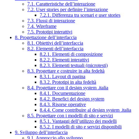
7.1. Caratteristiche dell’interazione
7.2. User stories per definire l’interazione
7.2.1. Differenza tra scenari e user stories
7.3. Flussi di interazione
7.4. Wireframe
7.5. Prototipi interattivi
8. Progettazione dell’interfaccia
8.1. Obiettivi dell’interfaccia
8.2. Elementi dell’interfaccia
8.2.1. Elementi di composizione
8.2.2. Elementi interattivi
8.2.3. Elementi testuali (microtesti)
8.3. Progettare e costruire in alta fedeltà
8.3.1. Layout di pagina
8.3.2. Prototipi in alta fedeltà
8.4. Progettare con il design system .italia
8.4.1. Documentazione
8.4.2. Benefici del design system
8.4.3. Risorse operative
8.4.4. Come contribuire al design system .italia
8.5. Progettare con i modelli di sito e servizi
8.5.1. Vantaggi dell’utilizzo dei modelli
8.5.2. I modelli di sito e servizi disponibili
9. Sviluppo dell’interfaccia
9.1. Approccio allo sviluppo