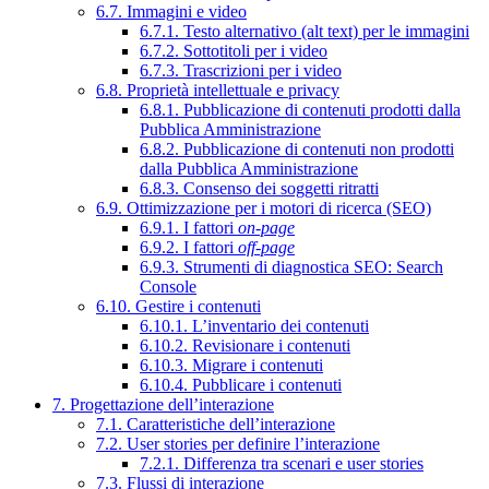
6.7. Immagini e video
6.7.1. Testo alternativo (alt text) per le immagini
6.7.2. Sottotitoli per i video
6.7.3. Trascrizioni per i video
6.8. Proprietà intellettuale e privacy
6.8.1. Pubblicazione di contenuti prodotti dalla
Pubblica Amministrazione
6.8.2. Pubblicazione di contenuti non prodotti
dalla Pubblica Amministrazione
6.8.3. Consenso dei soggetti ritratti
6.9. Ottimizzazione per i motori di ricerca (SEO)
6.9.1. I fattori
on-page
6.9.2. I fattori
off-page
6.9.3. Strumenti di diagnostica SEO: Search
Console
6.10. Gestire i contenuti
6.10.1. L’inventario dei contenuti
6.10.2. Revisionare i contenuti
6.10.3. Migrare i contenuti
6.10.4. Pubblicare i contenuti
7. Progettazione dell’interazione
7.1. Caratteristiche dell’interazione
7.2. User stories per definire l’interazione
7.2.1. Differenza tra scenari e user stories
7.3. Flussi di interazione