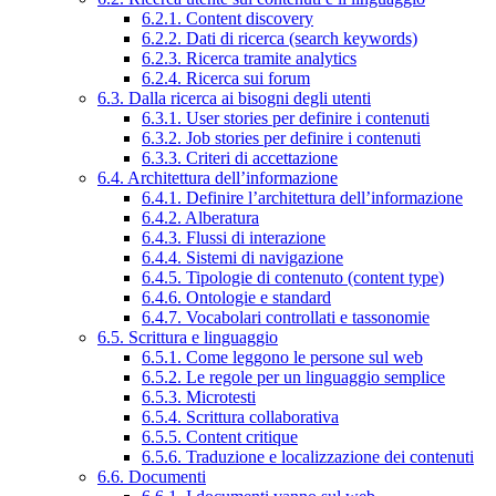
6.2.1. Content discovery
6.2.2. Dati di ricerca (search keywords)
6.2.3. Ricerca tramite analytics
6.2.4. Ricerca sui forum
6.3. Dalla ricerca ai bisogni degli utenti
6.3.1. User stories per definire i contenuti
6.3.2. Job stories per definire i contenuti
6.3.3. Criteri di accettazione
6.4. Architettura dell’informazione
6.4.1. Definire l’architettura dell’informazione
6.4.2. Alberatura
6.4.3. Flussi di interazione
6.4.4. Sistemi di navigazione
6.4.5. Tipologie di contenuto (content type)
6.4.6. Ontologie e standard
6.4.7. Vocabolari controllati e tassonomie
6.5. Scrittura e linguaggio
6.5.1. Come leggono le persone sul web
6.5.2. Le regole per un linguaggio semplice
6.5.3. Microtesti
6.5.4. Scrittura collaborativa
6.5.5. Content critique
6.5.6. Traduzione e localizzazione dei contenuti
6.6. Documenti