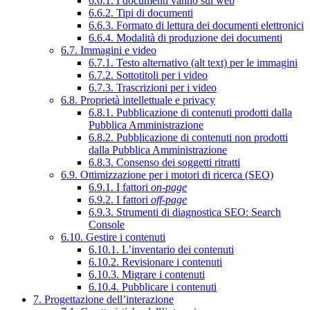
6.6.1. I documenti vanno sul web
6.6.2. Tipi di documenti
6.6.3. Formato di lettura dei documenti elettronici
6.6.4. Modalità di produzione dei documenti
6.7. Immagini e video
6.7.1. Testo alternativo (alt text) per le immagini
6.7.2. Sottotitoli per i video
6.7.3. Trascrizioni per i video
6.8. Proprietà intellettuale e privacy
6.8.1. Pubblicazione di contenuti prodotti dalla
Pubblica Amministrazione
6.8.2. Pubblicazione di contenuti non prodotti
dalla Pubblica Amministrazione
6.8.3. Consenso dei soggetti ritratti
6.9. Ottimizzazione per i motori di ricerca (SEO)
6.9.1. I fattori
on-page
6.9.2. I fattori
off-page
6.9.3. Strumenti di diagnostica SEO: Search
Console
6.10. Gestire i contenuti
6.10.1. L’inventario dei contenuti
6.10.2. Revisionare i contenuti
6.10.3. Migrare i contenuti
6.10.4. Pubblicare i contenuti
7. Progettazione dell’interazione