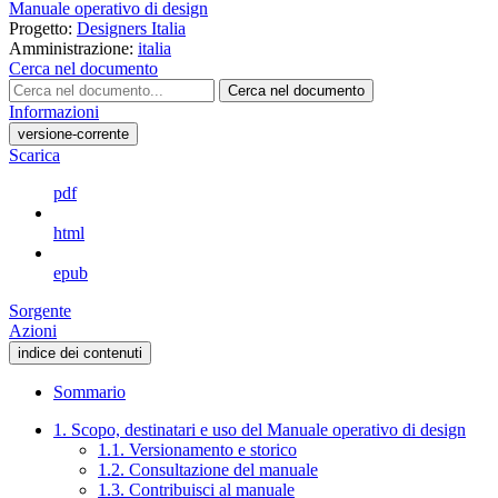
Manuale operativo di design
Progetto:
Designers Italia
Amministrazione:
italia
Cerca nel documento
Cerca nel documento
Informazioni
versione-corrente
Scarica
pdf
html
epub
Sorgente
Azioni
indice dei contenuti
Sommario
1. Scopo, destinatari e uso del Manuale operativo di design
1.1. Versionamento e storico
1.2. Consultazione del manuale
1.3. Contribuisci al manuale