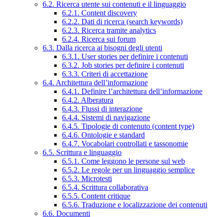
6.2. Ricerca utente sui contenuti e il linguaggio
6.2.1. Content discovery
6.2.2. Dati di ricerca (search keywords)
6.2.3. Ricerca tramite analytics
6.2.4. Ricerca sui forum
6.3. Dalla ricerca ai bisogni degli utenti
6.3.1. User stories per definire i contenuti
6.3.2. Job stories per definire i contenuti
6.3.3. Criteri di accettazione
6.4. Architettura dell’informazione
6.4.1. Definire l’architettura dell’informazione
6.4.2. Alberatura
6.4.3. Flussi di interazione
6.4.4. Sistemi di navigazione
6.4.5. Tipologie di contenuto (content type)
6.4.6. Ontologie e standard
6.4.7. Vocabolari controllati e tassonomie
6.5. Scrittura e linguaggio
6.5.1. Come leggono le persone sul web
6.5.2. Le regole per un linguaggio semplice
6.5.3. Microtesti
6.5.4. Scrittura collaborativa
6.5.5. Content critique
6.5.6. Traduzione e localizzazione dei contenuti
6.6. Documenti