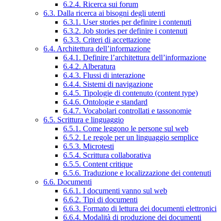
6.2.4. Ricerca sui forum
6.3. Dalla ricerca ai bisogni degli utenti
6.3.1. User stories per definire i contenuti
6.3.2. Job stories per definire i contenuti
6.3.3. Criteri di accettazione
6.4. Architettura dell’informazione
6.4.1. Definire l’architettura dell’informazione
6.4.2. Alberatura
6.4.3. Flussi di interazione
6.4.4. Sistemi di navigazione
6.4.5. Tipologie di contenuto (content type)
6.4.6. Ontologie e standard
6.4.7. Vocabolari controllati e tassonomie
6.5. Scrittura e linguaggio
6.5.1. Come leggono le persone sul web
6.5.2. Le regole per un linguaggio semplice
6.5.3. Microtesti
6.5.4. Scrittura collaborativa
6.5.5. Content critique
6.5.6. Traduzione e localizzazione dei contenuti
6.6. Documenti
6.6.1. I documenti vanno sul web
6.6.2. Tipi di documenti
6.6.3. Formato di lettura dei documenti elettronici
6.6.4. Modalità di produzione dei documenti