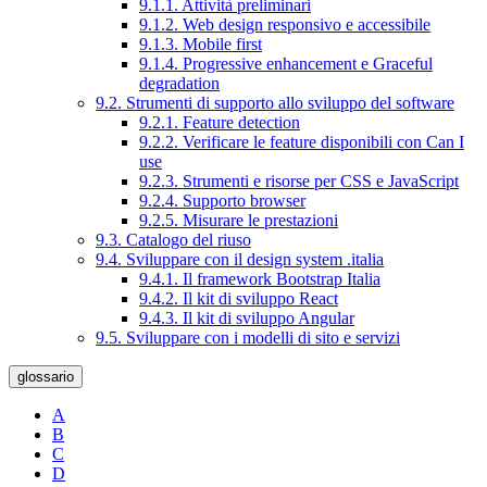
9.1.1. Attività preliminari
9.1.2. Web design responsivo e accessibile
9.1.3. Mobile first
9.1.4. Progressive enhancement e Graceful
degradation
9.2. Strumenti di supporto allo sviluppo del software
9.2.1. Feature detection
9.2.2. Verificare le feature disponibili con Can I
use
9.2.3. Strumenti e risorse per CSS e JavaScript
9.2.4. Supporto browser
9.2.5. Misurare le prestazioni
9.3. Catalogo del riuso
9.4. Sviluppare con il design system .italia
9.4.1. Il framework Bootstrap Italia
9.4.2. Il kit di sviluppo React
9.4.3. Il kit di sviluppo Angular
9.5. Sviluppare con i modelli di sito e servizi
glossario
A
B
C
D