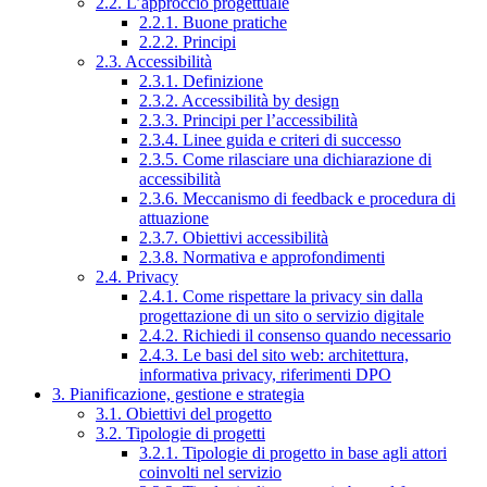
2.2. L’approccio progettuale
2.2.1. Buone pratiche
2.2.2. Principi
2.3. Accessibilità
2.3.1. Definizione
2.3.2. Accessibilità by design
2.3.3. Principi per l’accessibilità
2.3.4. Linee guida e criteri di successo
2.3.5. Come rilasciare una dichiarazione di
accessibilità
2.3.6. Meccanismo di feedback e procedura di
attuazione
2.3.7. Obiettivi accessibilità
2.3.8. Normativa e approfondimenti
2.4. Privacy
2.4.1. Come rispettare la privacy sin dalla
progettazione di un sito o servizio digitale
2.4.2. Richiedi il consenso quando necessario
2.4.3. Le basi del sito web: architettura,
informativa privacy, riferimenti DPO
3. Pianificazione, gestione e strategia
3.1. Obiettivi del progetto
3.2. Tipologie di progetti
3.2.1. Tipologie di progetto in base agli attori
coinvolti nel servizio