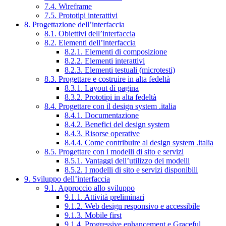
7.4. Wireframe
7.5. Prototipi interattivi
8. Progettazione dell’interfaccia
8.1. Obiettivi dell’interfaccia
8.2. Elementi dell’interfaccia
8.2.1. Elementi di composizione
8.2.2. Elementi interattivi
8.2.3. Elementi testuali (microtesti)
8.3. Progettare e costruire in alta fedeltà
8.3.1. Layout di pagina
8.3.2. Prototipi in alta fedeltà
8.4. Progettare con il design system .italia
8.4.1. Documentazione
8.4.2. Benefici del design system
8.4.3. Risorse operative
8.4.4. Come contribuire al design system .italia
8.5. Progettare con i modelli di sito e servizi
8.5.1. Vantaggi dell’utilizzo dei modelli
8.5.2. I modelli di sito e servizi disponibili
9. Sviluppo dell’interfaccia
9.1. Approccio allo sviluppo
9.1.1. Attività preliminari
9.1.2. Web design responsivo e accessibile
9.1.3. Mobile first
9.1.4. Progressive enhancement e Graceful