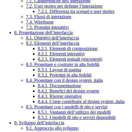
7.1. Caratteristiche dell’interazione
7.2. User stories per definire l’interazione
7.2.1. Differenza tra scenari e user stories
7.3. Flussi di interazione
7.4. Wireframe
7.5. Prototipi interattivi
8. Progettazione dell’interfaccia
8.1. Obiettivi dell’interfaccia
8.2. Elementi dell’interfaccia
8.2.1. Elementi di composizione
8.2.2. Elementi interattivi
8.2.3. Elementi testuali (microtesti)
8.3. Progettare e costruire in alta fedeltà
8.3.1. Layout di pagina
8.3.2. Prototipi in alta fedeltà
8.4. Progettare con il design system .italia
8.4.1. Documentazione
8.4.2. Benefici del design system
8.4.3. Risorse operative
8.4.4. Come contribuire al design system .italia
8.5. Progettare con i modelli di sito e servizi
8.5.1. Vantaggi dell’utilizzo dei modelli
8.5.2. I modelli di sito e servizi disponibili
9. Sviluppo dell’interfaccia
9.1. Approccio allo sviluppo