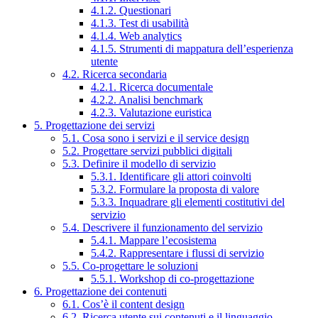
4.1.2. Questionari
4.1.3. Test di usabilità
4.1.4. Web analytics
4.1.5. Strumenti di mappatura dell’esperienza
utente
4.2. Ricerca secondaria
4.2.1. Ricerca documentale
4.2.2. Analisi benchmark
4.2.3. Valutazione euristica
5. Progettazione dei servizi
5.1. Cosa sono i servizi e il service design
5.2. Progettare servizi pubblici digitali
5.3. Definire il modello di servizio
5.3.1. Identificare gli attori coinvolti
5.3.2. Formulare la proposta di valore
5.3.3. Inquadrare gli elementi costitutivi del
servizio
5.4. Descrivere il funzionamento del servizio
5.4.1. Mappare l’ecosistema
5.4.2. Rappresentare i flussi di servizio
5.5. Co-progettare le soluzioni
5.5.1. Workshop di co-progettazione
6. Progettazione dei contenuti
6.1. Cos’è il content design
6.2. Ricerca utente sui contenuti e il linguaggio