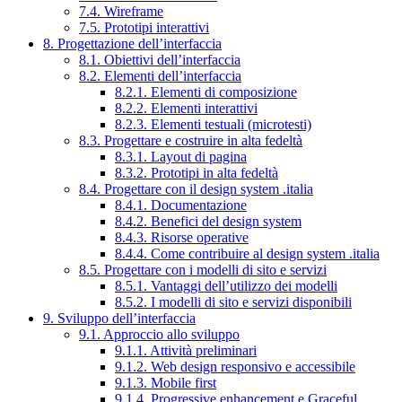
7.4. Wireframe
7.5. Prototipi interattivi
8. Progettazione dell’interfaccia
8.1. Obiettivi dell’interfaccia
8.2. Elementi dell’interfaccia
8.2.1. Elementi di composizione
8.2.2. Elementi interattivi
8.2.3. Elementi testuali (microtesti)
8.3. Progettare e costruire in alta fedeltà
8.3.1. Layout di pagina
8.3.2. Prototipi in alta fedeltà
8.4. Progettare con il design system .italia
8.4.1. Documentazione
8.4.2. Benefici del design system
8.4.3. Risorse operative
8.4.4. Come contribuire al design system .italia
8.5. Progettare con i modelli di sito e servizi
8.5.1. Vantaggi dell’utilizzo dei modelli
8.5.2. I modelli di sito e servizi disponibili
9. Sviluppo dell’interfaccia
9.1. Approccio allo sviluppo
9.1.1. Attività preliminari
9.1.2. Web design responsivo e accessibile
9.1.3. Mobile first
9.1.4. Progressive enhancement e Graceful