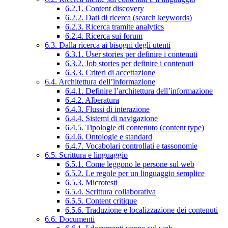
6.2.1. Content discovery
6.2.2. Dati di ricerca (search keywords)
6.2.3. Ricerca tramite analytics
6.2.4. Ricerca sui forum
6.3. Dalla ricerca ai bisogni degli utenti
6.3.1. User stories per definire i contenuti
6.3.2. Job stories per definire i contenuti
6.3.3. Criteri di accettazione
6.4. Architettura dell’informazione
6.4.1. Definire l’architettura dell’informazione
6.4.2. Alberatura
6.4.3. Flussi di interazione
6.4.4. Sistemi di navigazione
6.4.5. Tipologie di contenuto (content type)
6.4.6. Ontologie e standard
6.4.7. Vocabolari controllati e tassonomie
6.5. Scrittura e linguaggio
6.5.1. Come leggono le persone sul web
6.5.2. Le regole per un linguaggio semplice
6.5.3. Microtesti
6.5.4. Scrittura collaborativa
6.5.5. Content critique
6.5.6. Traduzione e localizzazione dei contenuti
6.6. Documenti