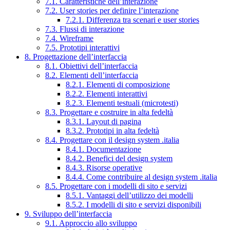
7.1. Caratteristiche dell’interazione
7.2. User stories per definire l’interazione
7.2.1. Differenza tra scenari e user stories
7.3. Flussi di interazione
7.4. Wireframe
7.5. Prototipi interattivi
8. Progettazione dell’interfaccia
8.1. Obiettivi dell’interfaccia
8.2. Elementi dell’interfaccia
8.2.1. Elementi di composizione
8.2.2. Elementi interattivi
8.2.3. Elementi testuali (microtesti)
8.3. Progettare e costruire in alta fedeltà
8.3.1. Layout di pagina
8.3.2. Prototipi in alta fedeltà
8.4. Progettare con il design system .italia
8.4.1. Documentazione
8.4.2. Benefici del design system
8.4.3. Risorse operative
8.4.4. Come contribuire al design system .italia
8.5. Progettare con i modelli di sito e servizi
8.5.1. Vantaggi dell’utilizzo dei modelli
8.5.2. I modelli di sito e servizi disponibili
9. Sviluppo dell’interfaccia
9.1. Approccio allo sviluppo