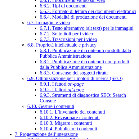
6.6.1. I documenti vanno sul web
6.6.2. Tipi di documenti
6.6.3. Formato di lettura dei documenti elettronici
6.6.4. Modalità di produzione dei documenti
6.7. Immagini e video
6.7.1. Testo alternativo (alt text) per le immagini
6.7.2. Sottotitoli per i video
6.7.3. Trascrizioni per i video
6.8. Proprietà intellettuale e privacy
6.8.1. Pubblicazione di contenuti prodotti dalla
Pubblica Amministrazione
6.8.2. Pubblicazione di contenuti non prodotti
dalla Pubblica Amministrazione
6.8.3. Consenso dei soggetti ritratti
6.9. Ottimizzazione per i motori di ricerca (SEO)
6.9.1. I fattori
on-page
6.9.2. I fattori
off-page
6.9.3. Strumenti di diagnostica SEO: Search
Console
6.10. Gestire i contenuti
6.10.1. L’inventario dei contenuti
6.10.2. Revisionare i contenuti
6.10.3. Migrare i contenuti
6.10.4. Pubblicare i contenuti
7. Progettazione dell’interazione