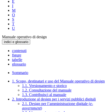
E
I
M
O
S
T
U
Manuale operativo di design
indici e glossario
contenuti
figure
tabelle
glossario
Sommario
1. Scopo, destinatari e uso del Manuale operativo di design
1.1. Versionamento e storico
1.2. Consultazione del manuale
1.3. Contribuisci al manuale
2. Introduzione al design per i servizi pubblici digitali
2.1. Design per l’amministrazione digitale (
e-
government
)