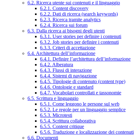
6.2. Ricerca utente sui contenuti e il linguaggio
6.2.1. Content discovery
6.2.2. Dati di ricerca (search keywords)
6.2.3. Ricerca tramite analytics
6.2.4. Ricerca sui forum
6.3. Dalla ricerca ai bisogni degli utenti
6.3.1. User stories per definire i contenuti
6.3.2. Job stories per definire i contenuti
6.3.3. Criteri di accettazione
6.4. Architettura dell’informazione
6.4.1. Definire l’architettura dell’informazione
6.4.2. Alberatura
6.4.3. Flussi di interazione
6.4.4. Sistemi di navigazione
6.4.5. Tipologie di contenuto (content type)
6.4.6. Ontologie e standard
6.4.7. Vocabolari controllati e tassonomie
6.5. Scrittura e linguaggio
6.5.1. Come leggono le persone sul web
6.5.2. Le regole per un linguaggio semplice
6.5.3. Microtesti
6.5.4. Scrittura collaborativa
6.5.5. Content critique
6.5.6. Traduzione e localizzazione dei contenuti
6.6. Documenti