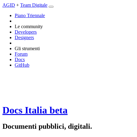
AGID
+
Team Digitale
Piano Triennale
Le community
Developers
Designers
Gli strumenti
Forum
Docs
GitHub
Docs Italia
beta
Documenti pubblici, digitali.