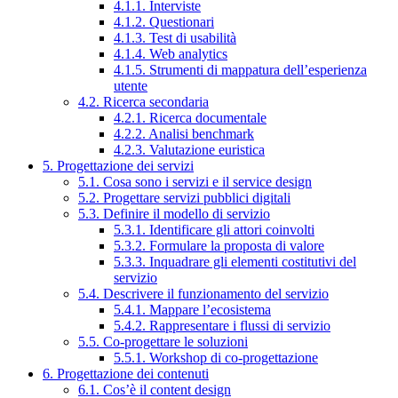
4.1.1. Interviste
4.1.2. Questionari
4.1.3. Test di usabilità
4.1.4. Web analytics
4.1.5. Strumenti di mappatura dell’esperienza
utente
4.2. Ricerca secondaria
4.2.1. Ricerca documentale
4.2.2. Analisi benchmark
4.2.3. Valutazione euristica
5. Progettazione dei servizi
5.1. Cosa sono i servizi e il service design
5.2. Progettare servizi pubblici digitali
5.3. Definire il modello di servizio
5.3.1. Identificare gli attori coinvolti
5.3.2. Formulare la proposta di valore
5.3.3. Inquadrare gli elementi costitutivi del
servizio
5.4. Descrivere il funzionamento del servizio
5.4.1. Mappare l’ecosistema
5.4.2. Rappresentare i flussi di servizio
5.5. Co-progettare le soluzioni
5.5.1. Workshop di co-progettazione
6. Progettazione dei contenuti
6.1. Cos’è il content design