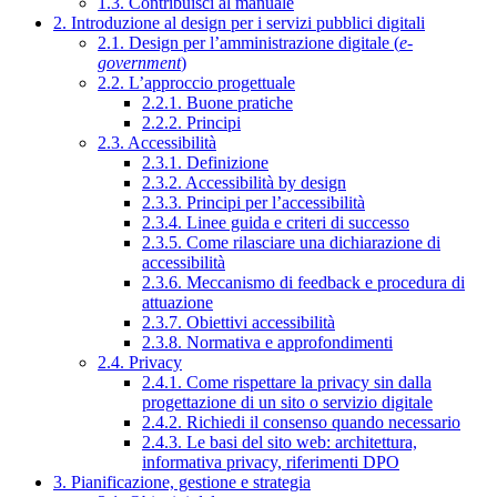
1.3. Contribuisci al manuale
2. Introduzione al design per i servizi pubblici digitali
2.1. Design per l’amministrazione digitale (
e-
government
)
2.2. L’approccio progettuale
2.2.1. Buone pratiche
2.2.2. Principi
2.3. Accessibilità
2.3.1. Definizione
2.3.2. Accessibilità by design
2.3.3. Principi per l’accessibilità
2.3.4. Linee guida e criteri di successo
2.3.5. Come rilasciare una dichiarazione di
accessibilità
2.3.6. Meccanismo di feedback e procedura di
attuazione
2.3.7. Obiettivi accessibilità
2.3.8. Normativa e approfondimenti
2.4. Privacy
2.4.1. Come rispettare la privacy sin dalla
progettazione di un sito o servizio digitale
2.4.2. Richiedi il consenso quando necessario
2.4.3. Le basi del sito web: architettura,
informativa privacy, riferimenti DPO
3. Pianificazione, gestione e strategia