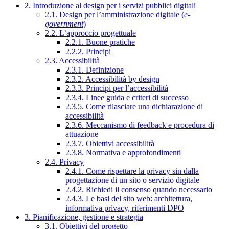
2. Introduzione al design per i servizi pubblici digitali
2.1. Design per l’amministrazione digitale (
e-
government
)
2.2. L’approccio progettuale
2.2.1. Buone pratiche
2.2.2. Principi
2.3. Accessibilità
2.3.1. Definizione
2.3.2. Accessibilità by design
2.3.3. Principi per l’accessibilità
2.3.4. Linee guida e criteri di successo
2.3.5. Come rilasciare una dichiarazione di
accessibilità
2.3.6. Meccanismo di feedback e procedura di
attuazione
2.3.7. Obiettivi accessibilità
2.3.8. Normativa e approfondimenti
2.4. Privacy
2.4.1. Come rispettare la privacy sin dalla
progettazione di un sito o servizio digitale
2.4.2. Richiedi il consenso quando necessario
2.4.3. Le basi del sito web: architettura,
informativa privacy, riferimenti DPO
3. Pianificazione, gestione e strategia
3.1. Obiettivi del progetto