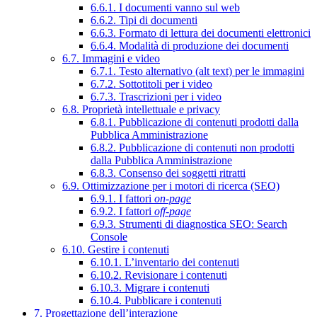
6.6.1. I documenti vanno sul web
6.6.2. Tipi di documenti
6.6.3. Formato di lettura dei documenti elettronici
6.6.4. Modalità di produzione dei documenti
6.7. Immagini e video
6.7.1. Testo alternativo (alt text) per le immagini
6.7.2. Sottotitoli per i video
6.7.3. Trascrizioni per i video
6.8. Proprietà intellettuale e privacy
6.8.1. Pubblicazione di contenuti prodotti dalla
Pubblica Amministrazione
6.8.2. Pubblicazione di contenuti non prodotti
dalla Pubblica Amministrazione
6.8.3. Consenso dei soggetti ritratti
6.9. Ottimizzazione per i motori di ricerca (SEO)
6.9.1. I fattori
on-page
6.9.2. I fattori
off-page
6.9.3. Strumenti di diagnostica SEO: Search
Console
6.10. Gestire i contenuti
6.10.1. L’inventario dei contenuti
6.10.2. Revisionare i contenuti
6.10.3. Migrare i contenuti
6.10.4. Pubblicare i contenuti
7. Progettazione dell’interazione