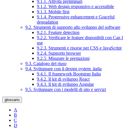
9.1.1. Attività preliminari
9.1.2. Web design responsivo e accessibile
9.1.3. Mobile first
9.1.4. Progressive enhancement e Graceful
degradation
9.2. Strumenti di supporto allo sviluppo del software
9.2.1. Feature detection
9.2.2. Verificare le feature disponibili con Can I
use
9.2.3. Strumenti e risorse per CSS e JavaScript
9.2.4. Supporto browser
9.2.5. Misurare le prestazioni
9.3. Catalogo del riuso
9.4. Sviluppare con il design system .italia
9.4.1. Il framework Bootstrap Italia
9.4.2. Il kit di sviluppo React
9.4.3. Il kit di sviluppo Angular
9.5. Sviluppare con i modelli di sito e servizi
glossario
A
B
C
D