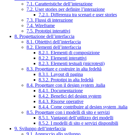
7.1. Caratteristiche dell’interazione
7.2. User stories per definire l’interazione
7.2.1. Differenza tra scenari e user stories
7.3. Flussi di interazione
7.4. Wireframe
7.5. Prototipi interattivi
8. Progettazione dell’interfaccia
8.1. Obiettivi dell’interfaccia
8.2. Elementi dell’interfaccia
8.2.1. Elementi di composizione
8.2.2. Elementi interattivi
8.2.3. Elementi testuali (microtesti)
8.3. Progettare e costruire in alta fedeltà
8.3.1. Layout di pagina
8.3.2. Prototipi in alta fedeltà
8.4. Progettare con il design system .italia
8.4.1. Documentazione
8.4.2. Benefici del design system
8.4.3. Risorse operative
8.4.4. Come contribuire al design system .italia
8.5. Progettare con i modelli di sito e servizi
8.5.1. Vantaggi dell’utilizzo dei modelli
8.5.2. I modelli di sito e servizi disponibili
9. Sviluppo dell’interfaccia
9.1. Approccio allo sviluppo