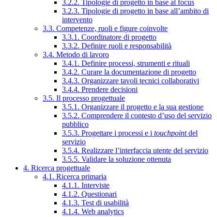
3.2.2. Tipologie di progetto in base al focus
3.2.3. Tipologie di progetto in base all’ambito di
intervento
3.3. Competenze, ruoli e figure coinvolte
3.3.1. Coordinatore di progetto
3.3.2. Definire ruoli e responsabilità
3.4. Metodo di lavoro
3.4.1. Definire processi, strumenti e rituali
3.4.2. Curare la documentazione di progetto
3.4.3. Organizzare tavoli tecnici collaborativi
3.4.4. Prendere decisioni
3.5. Il processo progettuale
3.5.1. Organizzare il progetto e la sua gestione
3.5.2. Comprendere il contesto d’uso del servizio
pubblico
3.5.3. Progettare i processi e i
touchpoint
del
servizio
3.5.4. Realizzare l’interfaccia utente del servizio
3.5.5. Validare la soluzione ottenuta
4. Ricerca progettuale
4.1. Ricerca primaria
4.1.1. Interviste
4.1.2. Questionari
4.1.3. Test di usabilità
4.1.4. Web analytics