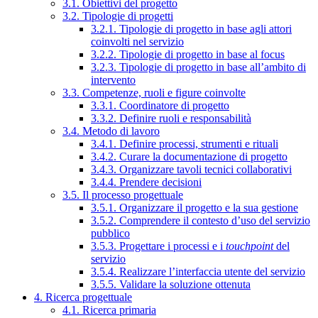
3.1. Obiettivi del progetto
3.2. Tipologie di progetti
3.2.1. Tipologie di progetto in base agli attori
coinvolti nel servizio
3.2.2. Tipologie di progetto in base al focus
3.2.3. Tipologie di progetto in base all’ambito di
intervento
3.3. Competenze, ruoli e figure coinvolte
3.3.1. Coordinatore di progetto
3.3.2. Definire ruoli e responsabilità
3.4. Metodo di lavoro
3.4.1. Definire processi, strumenti e rituali
3.4.2. Curare la documentazione di progetto
3.4.3. Organizzare tavoli tecnici collaborativi
3.4.4. Prendere decisioni
3.5. Il processo progettuale
3.5.1. Organizzare il progetto e la sua gestione
3.5.2. Comprendere il contesto d’uso del servizio
pubblico
3.5.3. Progettare i processi e i
touchpoint
del
servizio
3.5.4. Realizzare l’interfaccia utente del servizio
3.5.5. Validare la soluzione ottenuta
4. Ricerca progettuale
4.1. Ricerca primaria