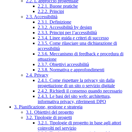
2.2. L’approccio progettuale
2.2.1. Buone pratiche
2.2.2. Principi
2.3. Accessibilità
2.3.1. Definizione
2.3.2. Accessibilità by design
2.3.3. Principi per l’accessibilità
2.3.4. Linee guida e criteri di successo
2.3.5. Come rilasciare una dichiarazione di
accessibilità
2.3.6. Meccanismo di feedback e procedura di
attuazione
2.3.7. Obiettivi accessibilità
2.3.8. Normativa e approfondimenti
2.4. Privacy
2.4.1. Come rispettare la privacy sin dalla
progettazione di un sito o servizio digitale
2.4.2. Richiedi il consenso quando necessario
2.4.3. Le basi del sito web: architettura,
informativa privacy, riferimenti DPO
3. Pianificazione, gestione e strategia
3.1. Obiettivi del progetto
3.2. Tipologie di progetti
3.2.1. Tipologie di progetto in base agli attori
coinvolti nel servizio