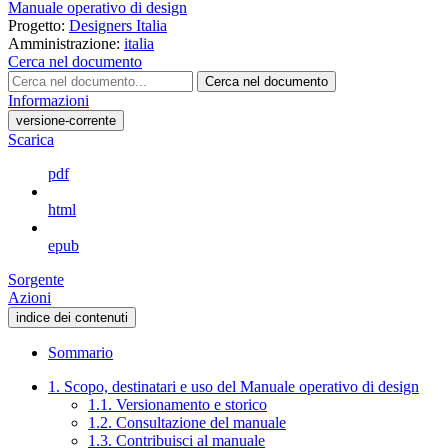
Manuale operativo di design
Progetto:
Designers Italia
Amministrazione:
italia
Cerca nel documento
Cerca nel documento
Informazioni
versione-corrente
Scarica
pdf
html
epub
Sorgente
Azioni
indice dei contenuti
Sommario
1. Scopo, destinatari e uso del Manuale operativo di design
1.1. Versionamento e storico
1.2. Consultazione del manuale
1.3. Contribuisci al manuale