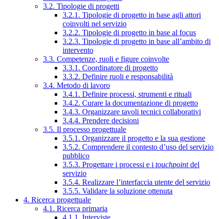
3.2. Tipologie di progetti
3.2.1. Tipologie di progetto in base agli attori
coinvolti nel servizio
3.2.2. Tipologie di progetto in base al focus
3.2.3. Tipologie di progetto in base all’ambito di
intervento
3.3. Competenze, ruoli e figure coinvolte
3.3.1. Coordinatore di progetto
3.3.2. Definire ruoli e responsabilità
3.4. Metodo di lavoro
3.4.1. Definire processi, strumenti e rituali
3.4.2. Curare la documentazione di progetto
3.4.3. Organizzare tavoli tecnici collaborativi
3.4.4. Prendere decisioni
3.5. Il processo progettuale
3.5.1. Organizzare il progetto e la sua gestione
3.5.2. Comprendere il contesto d’uso del servizio
pubblico
3.5.3. Progettare i processi e i
touchpoint
del
servizio
3.5.4. Realizzare l’interfaccia utente del servizio
3.5.5. Validare la soluzione ottenuta
4. Ricerca progettuale
4.1. Ricerca primaria
4.1.1. Interviste