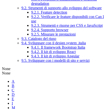
degradation
9.2. Strumenti di supporto allo sviluppo del software
9.2.1. Feature detection
9.2.2. Verificare le feature disponibili con Can I
use
9.2.3. Strumenti e risorse per CSS e JavaScript
9.2.4. Supporto browser
9.2.5. Misurare le prestazioni
9.3. Catalogo del riuso
9.4. Sviluppare con il design system .italia
9.4.1. Il framework Bootstrap Italia
9.4.2. Il kit di sviluppo React
9.4.3. Il kit di sviluppo Angular
9.5. Sviluppare con i modelli di sito e servizi
None
None
A
B
C
D
E
I
M