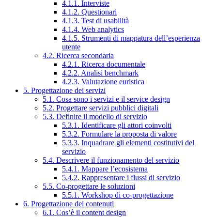
4.1.1. Interviste
4.1.2. Questionari
4.1.3. Test di usabilità
4.1.4. Web analytics
4.1.5. Strumenti di mappatura dell’esperienza
utente
4.2. Ricerca secondaria
4.2.1. Ricerca documentale
4.2.2. Analisi benchmark
4.2.3. Valutazione euristica
5. Progettazione dei servizi
5.1. Cosa sono i servizi e il service design
5.2. Progettare servizi pubblici digitali
5.3. Definire il modello di servizio
5.3.1. Identificare gli attori coinvolti
5.3.2. Formulare la proposta di valore
5.3.3. Inquadrare gli elementi costitutivi del
servizio
5.4. Descrivere il funzionamento del servizio
5.4.1. Mappare l’ecosistema
5.4.2. Rappresentare i flussi di servizio
5.5. Co-progettare le soluzioni
5.5.1. Workshop di co-progettazione
6. Progettazione dei contenuti
6.1. Cos’è il content design