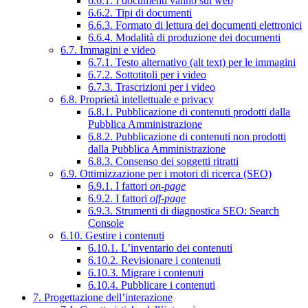
6.6.1. I documenti vanno sul web
6.6.2. Tipi di documenti
6.6.3. Formato di lettura dei documenti elettronici
6.6.4. Modalità di produzione dei documenti
6.7. Immagini e video
6.7.1. Testo alternativo (alt text) per le immagini
6.7.2. Sottotitoli per i video
6.7.3. Trascrizioni per i video
6.8. Proprietà intellettuale e privacy
6.8.1. Pubblicazione di contenuti prodotti dalla
Pubblica Amministrazione
6.8.2. Pubblicazione di contenuti non prodotti
dalla Pubblica Amministrazione
6.8.3. Consenso dei soggetti ritratti
6.9. Ottimizzazione per i motori di ricerca (SEO)
6.9.1. I fattori
on-page
6.9.2. I fattori
off-page
6.9.3. Strumenti di diagnostica SEO: Search
Console
6.10. Gestire i contenuti
6.10.1. L’inventario dei contenuti
6.10.2. Revisionare i contenuti
6.10.3. Migrare i contenuti
6.10.4. Pubblicare i contenuti
7. Progettazione dell’interazione