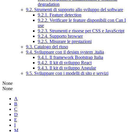
degradation
9.2. Strumenti di supporto allo sviluppo del software
9.2.1. Feature detection
9.2.2. Verificare le feature disponibili con Can I
use
9.2.3. Strumenti e risorse per CSS e JavaScript
9.2.4. Supporto browser
9.2.5. Misurare le prestazioni
9.3. Catalogo del riuso
9.4. Sviluppare con il design system .italia
9.4.1. Il framework Bootstrap Italia
9.4.2. Il kit di sviluppo React
9.4.3. Il kit di sviluppo Angular
9.5. Sviluppare con i modelli di sito e servizi
None
None
A
B
C
D
E
I
M