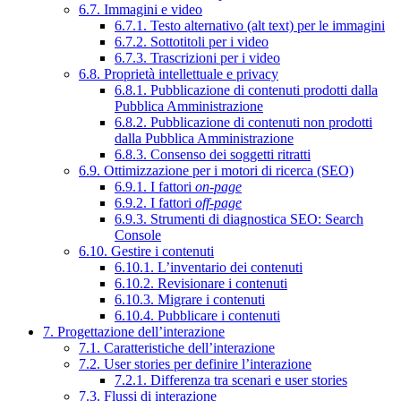
6.7. Immagini e video
6.7.1. Testo alternativo (alt text) per le immagini
6.7.2. Sottotitoli per i video
6.7.3. Trascrizioni per i video
6.8. Proprietà intellettuale e privacy
6.8.1. Pubblicazione di contenuti prodotti dalla
Pubblica Amministrazione
6.8.2. Pubblicazione di contenuti non prodotti
dalla Pubblica Amministrazione
6.8.3. Consenso dei soggetti ritratti
6.9. Ottimizzazione per i motori di ricerca (SEO)
6.9.1. I fattori
on-page
6.9.2. I fattori
off-page
6.9.3. Strumenti di diagnostica SEO: Search
Console
6.10. Gestire i contenuti
6.10.1. L’inventario dei contenuti
6.10.2. Revisionare i contenuti
6.10.3. Migrare i contenuti
6.10.4. Pubblicare i contenuti
7. Progettazione dell’interazione
7.1. Caratteristiche dell’interazione
7.2. User stories per definire l’interazione
7.2.1. Differenza tra scenari e user stories
7.3. Flussi di interazione