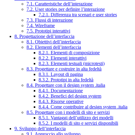
7.1. Caratteristiche dell’interazione
7.2. User stories per definire l’interazione
7.2.1. Differenza tra scenari e user stories
7.3. Flussi di interazione
7.4. Wireframe
7.5. Prototipi interattivi
8. Progettazione dell’interfaccia
8.1. Obiettivi dell’interfaccia
8.2. Elementi dell’interfaccia
8.2.1. Elementi di composizione
8.2.2. Elementi interattivi
8.2.3. Elementi testuali (microtesti)
8.3. Progettare e costruire in alta fedeltà
8.3.1. Layout di pagina
8.3.2. Prototipi in alta fedeltà
8.4. Progettare con il design system .italia
8.4.1. Documentazione
8.4.2. Benefici del design system
8.4.3. Risorse operative
8.4.4. Come contribuire al design system .italia
8.5. Progettare con i modelli di sito e servizi
8.5.1. Vantaggi dell’utilizzo dei modelli
8.5.2. I modelli di sito e servizi disponibili
9. Sviluppo dell’interfaccia
9.1. Approccio allo sviluppo