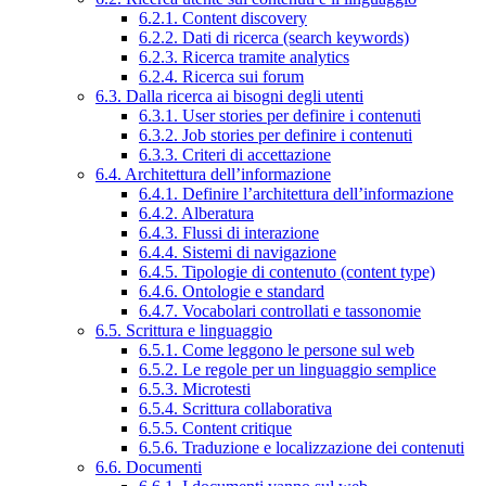
6.2.1. Content discovery
6.2.2. Dati di ricerca (search keywords)
6.2.3. Ricerca tramite analytics
6.2.4. Ricerca sui forum
6.3. Dalla ricerca ai bisogni degli utenti
6.3.1. User stories per definire i contenuti
6.3.2. Job stories per definire i contenuti
6.3.3. Criteri di accettazione
6.4. Architettura dell’informazione
6.4.1. Definire l’architettura dell’informazione
6.4.2. Alberatura
6.4.3. Flussi di interazione
6.4.4. Sistemi di navigazione
6.4.5. Tipologie di contenuto (content type)
6.4.6. Ontologie e standard
6.4.7. Vocabolari controllati e tassonomie
6.5. Scrittura e linguaggio
6.5.1. Come leggono le persone sul web
6.5.2. Le regole per un linguaggio semplice
6.5.3. Microtesti
6.5.4. Scrittura collaborativa
6.5.5. Content critique
6.5.6. Traduzione e localizzazione dei contenuti
6.6. Documenti