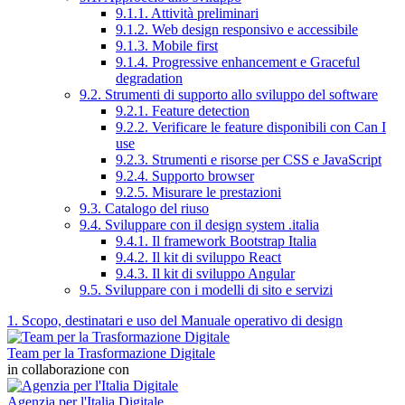
9.1.1. Attività preliminari
9.1.2. Web design responsivo e accessibile
9.1.3. Mobile first
9.1.4. Progressive enhancement e Graceful
degradation
9.2. Strumenti di supporto allo sviluppo del software
9.2.1. Feature detection
9.2.2. Verificare le feature disponibili con Can I
use
9.2.3. Strumenti e risorse per CSS e JavaScript
9.2.4. Supporto browser
9.2.5. Misurare le prestazioni
9.3. Catalogo del riuso
9.4. Sviluppare con il design system .italia
9.4.1. Il framework Bootstrap Italia
9.4.2. Il kit di sviluppo React
9.4.3. Il kit di sviluppo Angular
9.5. Sviluppare con i modelli di sito e servizi
1. Scopo, destinatari e uso del Manuale operativo di design
Team per la Trasformazione Digitale
in collaborazione con
Agenzia per l'Italia Digitale