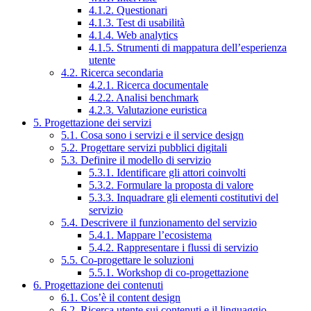
4.1.2. Questionari
4.1.3. Test di usabilità
4.1.4. Web analytics
4.1.5. Strumenti di mappatura dell’esperienza
utente
4.2. Ricerca secondaria
4.2.1. Ricerca documentale
4.2.2. Analisi benchmark
4.2.3. Valutazione euristica
5. Progettazione dei servizi
5.1. Cosa sono i servizi e il service design
5.2. Progettare servizi pubblici digitali
5.3. Definire il modello di servizio
5.3.1. Identificare gli attori coinvolti
5.3.2. Formulare la proposta di valore
5.3.3. Inquadrare gli elementi costitutivi del
servizio
5.4. Descrivere il funzionamento del servizio
5.4.1. Mappare l’ecosistema
5.4.2. Rappresentare i flussi di servizio
5.5. Co-progettare le soluzioni
5.5.1. Workshop di co-progettazione
6. Progettazione dei contenuti
6.1. Cos’è il content design
6.2. Ricerca utente sui contenuti e il linguaggio