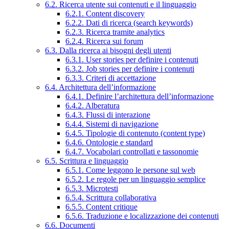
6.2. Ricerca utente sui contenuti e il linguaggio
6.2.1. Content discovery
6.2.2. Dati di ricerca (search keywords)
6.2.3. Ricerca tramite analytics
6.2.4. Ricerca sui forum
6.3. Dalla ricerca ai bisogni degli utenti
6.3.1. User stories per definire i contenuti
6.3.2. Job stories per definire i contenuti
6.3.3. Criteri di accettazione
6.4. Architettura dell’informazione
6.4.1. Definire l’architettura dell’informazione
6.4.2. Alberatura
6.4.3. Flussi di interazione
6.4.4. Sistemi di navigazione
6.4.5. Tipologie di contenuto (content type)
6.4.6. Ontologie e standard
6.4.7. Vocabolari controllati e tassonomie
6.5. Scrittura e linguaggio
6.5.1. Come leggono le persone sul web
6.5.2. Le regole per un linguaggio semplice
6.5.3. Microtesti
6.5.4. Scrittura collaborativa
6.5.5. Content critique
6.5.6. Traduzione e localizzazione dei contenuti
6.6. Documenti