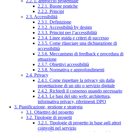
2.2. L’approccio progettuale
2.2.1. Buone pratiche
2.2.2. Principi
2.3. Accessibilità
2.3.1. Definizione
2.3.2. Accessibilità by design
2.3.3. Principi per l’accessibilità
2.3.4. Linee guida e criteri di successo
2.3.5. Come rilasciare una dichiarazione di
accessibilità
2.3.6. Meccanismo di feedback e procedura di
attuazione
2.3.7. Obiettivi accessibilità
2.3.8. Normativa e approfondimenti
2.4. Privacy
2.4.1. Come rispettare la privacy sin dalla
progettazione di un sito o servizio digitale
2.4.2. Richiedi il consenso quando necessario
2.4.3. Le basi del sito web: architettura,
informativa privacy, riferimenti DPO
3. Pianificazione, gestione e strategia
3.1. Obiettivi del progetto
3.2. Tipologie di progetti
3.2.1. Tipologie di progetto in base agli attori
coinvolti nel servizio