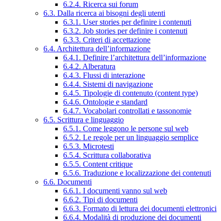
6.2.4. Ricerca sui forum
6.3. Dalla ricerca ai bisogni degli utenti
6.3.1. User stories per definire i contenuti
6.3.2. Job stories per definire i contenuti
6.3.3. Criteri di accettazione
6.4. Architettura dell’informazione
6.4.1. Definire l’architettura dell’informazione
6.4.2. Alberatura
6.4.3. Flussi di interazione
6.4.4. Sistemi di navigazione
6.4.5. Tipologie di contenuto (content type)
6.4.6. Ontologie e standard
6.4.7. Vocabolari controllati e tassonomie
6.5. Scrittura e linguaggio
6.5.1. Come leggono le persone sul web
6.5.2. Le regole per un linguaggio semplice
6.5.3. Microtesti
6.5.4. Scrittura collaborativa
6.5.5. Content critique
6.5.6. Traduzione e localizzazione dei contenuti
6.6. Documenti
6.6.1. I documenti vanno sul web
6.6.2. Tipi di documenti
6.6.3. Formato di lettura dei documenti elettronici
6.6.4. Modalità di produzione dei documenti