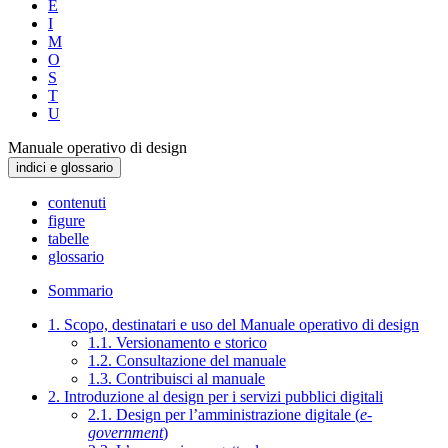
E
I
M
O
S
T
U
Manuale operativo di design
indici e glossario
contenuti
figure
tabelle
glossario
Sommario
1. Scopo, destinatari e uso del Manuale operativo di design
1.1. Versionamento e storico
1.2. Consultazione del manuale
1.3. Contribuisci al manuale
2. Introduzione al design per i servizi pubblici digitali
2.1. Design per l’amministrazione digitale (
e-
government
)