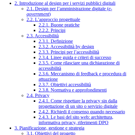
2. Introduzione al design per i servizi pubblici digitali
2.1. Design per l’amministrazione digitale (
e-
government
)
2.2. L’approccio progettuale
2.2.1. Buone pratiche
2.2.2. Principi
2.3. Accessibilità
2.3.1. Definizione
2.3.2. Accessibilità by design
2.3.3. Principi per l’accessibilità
2.3.4. Linee guida e criteri di successo
2.3.5. Come rilasciare una dichiarazione di
accessibilità
2.3.6. Meccanismo di feedback e procedura di
attuazione
2.3.7. Obiettivi accessibilità
2.3.8. Normativa e approfondimenti
2.4. Privacy
2.4.1. Come rispettare la privacy sin dalla
progettazione di un sito o servizio digitale
2.4.2. Richiedi il consenso quando necessario
2.4.3. Le basi del sito web: architettura,
informativa privacy, riferimenti DPO
3. Pianificazione, gestione e strategia
3.1. Obiettivi del progetto