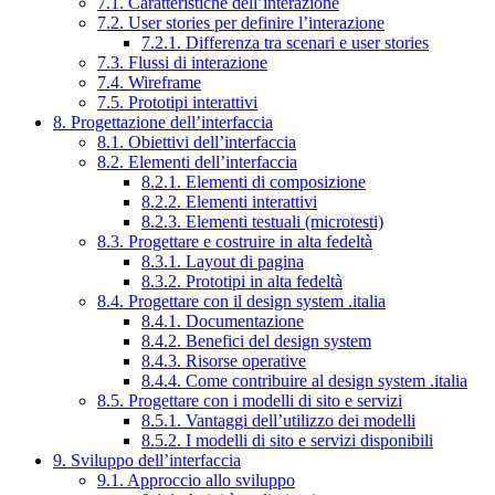
7.1. Caratteristiche dell’interazione
7.2. User stories per definire l’interazione
7.2.1. Differenza tra scenari e user stories
7.3. Flussi di interazione
7.4. Wireframe
7.5. Prototipi interattivi
8. Progettazione dell’interfaccia
8.1. Obiettivi dell’interfaccia
8.2. Elementi dell’interfaccia
8.2.1. Elementi di composizione
8.2.2. Elementi interattivi
8.2.3. Elementi testuali (microtesti)
8.3. Progettare e costruire in alta fedeltà
8.3.1. Layout di pagina
8.3.2. Prototipi in alta fedeltà
8.4. Progettare con il design system .italia
8.4.1. Documentazione
8.4.2. Benefici del design system
8.4.3. Risorse operative
8.4.4. Come contribuire al design system .italia
8.5. Progettare con i modelli di sito e servizi
8.5.1. Vantaggi dell’utilizzo dei modelli
8.5.2. I modelli di sito e servizi disponibili
9. Sviluppo dell’interfaccia
9.1. Approccio allo sviluppo