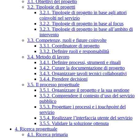
3.1. Obiettivi del progetto
3.2. Tipologie di progetti
3.2.1. Tipologie di progetto in base agli attori
coinvolti nel servizio
3.2.2. Tipologie di progetto in base al focus
3.2.3. Tipologie di progetto in base all’ambito di
intervento
3.3. Competenze, ruoli e figure coinvolte
3.3.1. Coordinatore di progetto
3.3.2. Definire ruoli e responsabilità
3.4. Metodo di lavoro
3.4.1. Definire processi, strumenti e rituali
3.4.2. Curare la documentazione di progetto
3.4.3. Organizzare tavoli tecnici collaborativi
3.4.4. Prendere decisioni
3.5. Il processo progettuale
3.5.1. Organizzare il progetto e la sua gestione
3.5.2. Comprendere il contesto d’uso del servizio
pubblico
3.5.3. Progettare i processi e i
touchpoint
del
servizio
3.5.4. Realizzare l’interfaccia utente del servizio
3.5.5. Validare la soluzione ottenuta
4. Ricerca progettuale
4.1. Ricerca primaria