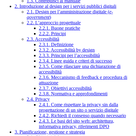
1.3. Contribuisci al manuale
2. Introduzione al design per i servizi pubblici digitali
2.1. Design per l’amministrazione digitale (
e-
government
)
2.2. L’approccio progettuale
2.2.1. Buone pratiche
2.2.2. Principi
2.3. Accessibilità
2.3.1. Definizione
2.3.2. Accessibilità by design
2.3.3. Principi per l’accessibilità
2.3.4. Linee guida e criteri di successo
2.3.5. Come rilasciare una dichiarazione di
accessibilità
2.3.6. Meccanismo di feedback e procedura di
attuazione
2.3.7. Obiettivi accessibilità
2.3.8. Normativa e approfondimenti
2.4. Privacy
2.4.1. Come rispettare la privacy sin dalla
progettazione di un sito o servizio digitale
2.4.2. Richiedi il consenso quando necessario
2.4.3. Le basi del sito web: architettura,
informativa privacy, riferimenti DPO
3. Pianificazione, gestione e strategia