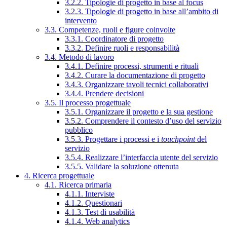
3.2.2. Tipologie di progetto in base al focus
3.2.3. Tipologie di progetto in base all’ambito di
intervento
3.3. Competenze, ruoli e figure coinvolte
3.3.1. Coordinatore di progetto
3.3.2. Definire ruoli e responsabilità
3.4. Metodo di lavoro
3.4.1. Definire processi, strumenti e rituali
3.4.2. Curare la documentazione di progetto
3.4.3. Organizzare tavoli tecnici collaborativi
3.4.4. Prendere decisioni
3.5. Il processo progettuale
3.5.1. Organizzare il progetto e la sua gestione
3.5.2. Comprendere il contesto d’uso del servizio
pubblico
3.5.3. Progettare i processi e i
touchpoint
del
servizio
3.5.4. Realizzare l’interfaccia utente del servizio
3.5.5. Validare la soluzione ottenuta
4. Ricerca progettuale
4.1. Ricerca primaria
4.1.1. Interviste
4.1.2. Questionari
4.1.3. Test di usabilità
4.1.4. Web analytics