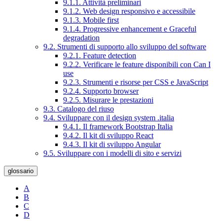
9.1.1. Attività preliminari
9.1.2. Web design responsivo e accessibile
9.1.3. Mobile first
9.1.4. Progressive enhancement e Graceful
degradation
9.2. Strumenti di supporto allo sviluppo del software
9.2.1. Feature detection
9.2.2. Verificare le feature disponibili con Can I
use
9.2.3. Strumenti e risorse per CSS e JavaScript
9.2.4. Supporto browser
9.2.5. Misurare le prestazioni
9.3. Catalogo del riuso
9.4. Sviluppare con il design system .italia
9.4.1. Il framework Bootstrap Italia
9.4.2. Il kit di sviluppo React
9.4.3. Il kit di sviluppo Angular
9.5. Sviluppare con i modelli di sito e servizi
glossario
A
B
C
D