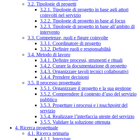
3.2. Tipologie di progetti
3.2.1. Tipologie di progetto in base agli attori
coinvolti nel servizio
3.2.2. Tipologie di progetto in base al focus
3.2.3. Tipologie di progetto in base all’ambito di
intervento
3.3. Competenze, ruoli e figure coinvolte
3.3.1. Coordinatore di progetto
3.3.2. Definire ruoli e responsabilità
3.4. Metodo di lavoro
3.4.1. Definire processi, strumenti e rituali
3.4.2. Curare la documentazione di progetto
3.4.3. Organizzare tavoli tecnici collaborativi
3.4.4. Prendere decisioni
3.5. Il processo progettuale
3.5.1. Organizzare il progetto e la sua gestione
3.5.2. Comprendere il contesto d’uso del servizio
pubblico
3.5.3. Progettare i processi e i
touchpoint
del
servizio
3.5.4. Realizzare l’interfaccia utente del servizio
3.5.5. Validare la soluzione ottenuta
4. Ricerca progettuale
4.1. Ricerca primaria
4.1.1. Interviste