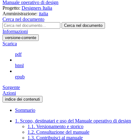
Manuale operativo di design
Progetto:
Designers Italia
Amministrazione:
italia
Cerca nel documento
Cerca nel documento
Informazioni
versione-corrente
Scarica
pdf
html
epub
Sorgente
Azioni
indice dei contenuti
Sommario
1. Scopo, destinatari e uso del Manuale operativo di design
1.1. Versionamento e storico
1.2. Consultazione del manuale
1.3. Contribuisci al manuale