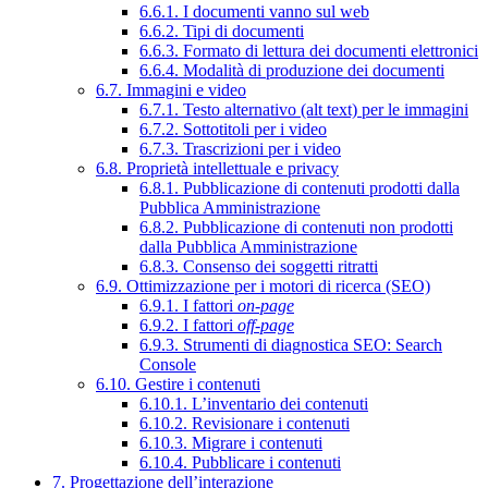
6.6.1. I documenti vanno sul web
6.6.2. Tipi di documenti
6.6.3. Formato di lettura dei documenti elettronici
6.6.4. Modalità di produzione dei documenti
6.7. Immagini e video
6.7.1. Testo alternativo (alt text) per le immagini
6.7.2. Sottotitoli per i video
6.7.3. Trascrizioni per i video
6.8. Proprietà intellettuale e privacy
6.8.1. Pubblicazione di contenuti prodotti dalla
Pubblica Amministrazione
6.8.2. Pubblicazione di contenuti non prodotti
dalla Pubblica Amministrazione
6.8.3. Consenso dei soggetti ritratti
6.9. Ottimizzazione per i motori di ricerca (SEO)
6.9.1. I fattori
on-page
6.9.2. I fattori
off-page
6.9.3. Strumenti di diagnostica SEO: Search
Console
6.10. Gestire i contenuti
6.10.1. L’inventario dei contenuti
6.10.2. Revisionare i contenuti
6.10.3. Migrare i contenuti
6.10.4. Pubblicare i contenuti
7. Progettazione dell’interazione