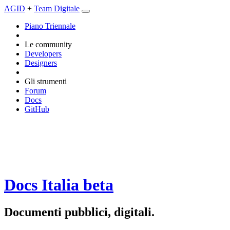
AGID
+
Team Digitale
Piano Triennale
Le community
Developers
Designers
Gli strumenti
Forum
Docs
GitHub
Docs Italia
beta
Documenti pubblici, digitali.