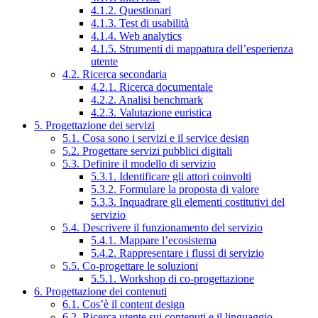
4.1.2. Questionari
4.1.3. Test di usabilità
4.1.4. Web analytics
4.1.5. Strumenti di mappatura dell’esperienza
utente
4.2. Ricerca secondaria
4.2.1. Ricerca documentale
4.2.2. Analisi benchmark
4.2.3. Valutazione euristica
5. Progettazione dei servizi
5.1. Cosa sono i servizi e il service design
5.2. Progettare servizi pubblici digitali
5.3. Definire il modello di servizio
5.3.1. Identificare gli attori coinvolti
5.3.2. Formulare la proposta di valore
5.3.3. Inquadrare gli elementi costitutivi del
servizio
5.4. Descrivere il funzionamento del servizio
5.4.1. Mappare l’ecosistema
5.4.2. Rappresentare i flussi di servizio
5.5. Co-progettare le soluzioni
5.5.1. Workshop di co-progettazione
6. Progettazione dei contenuti
6.1. Cos’è il content design
6.2. Ricerca utente sui contenuti e il linguaggio