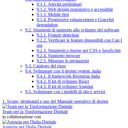
9.1.1. Attività preliminari
9.1.2. Web design responsivo e accessibile
9.1.3. Mobile first
9.1.4. Progressive enhancement e Graceful
degradation
9.2. Strumenti di supporto allo sviluppo del software
9.2.1. Feature detection
9.2.2. Verificare le feature disponibili con Can I
use
9.2.3. Strumenti e risorse per CSS e JavaScript
9.2.4. Supporto browser
9.2.5. Misurare le prestazioni
9.3. Catalogo del riuso
9.4. Sviluppare con il design system .italia
9.4.1. Il framework Bootstrap Italia
9.4.2. Il kit di sviluppo React
9.4.3. Il kit di sviluppo Angular
9.5. Sviluppare con i modelli di sito e servizi
1. Scopo, destinatari e uso del Manuale operativo di design
Team per la Trasformazione Digitale
in collaborazione con
Agenzia per l'Italia Digitale