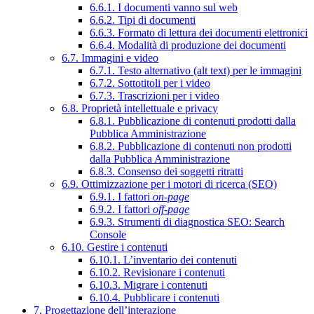
6.6.1. I documenti vanno sul web
6.6.2. Tipi di documenti
6.6.3. Formato di lettura dei documenti elettronici
6.6.4. Modalità di produzione dei documenti
6.7. Immagini e video
6.7.1. Testo alternativo (alt text) per le immagini
6.7.2. Sottotitoli per i video
6.7.3. Trascrizioni per i video
6.8. Proprietà intellettuale e privacy
6.8.1. Pubblicazione di contenuti prodotti dalla
Pubblica Amministrazione
6.8.2. Pubblicazione di contenuti non prodotti
dalla Pubblica Amministrazione
6.8.3. Consenso dei soggetti ritratti
6.9. Ottimizzazione per i motori di ricerca (SEO)
6.9.1. I fattori
on-page
6.9.2. I fattori
off-page
6.9.3. Strumenti di diagnostica SEO: Search
Console
6.10. Gestire i contenuti
6.10.1. L’inventario dei contenuti
6.10.2. Revisionare i contenuti
6.10.3. Migrare i contenuti
6.10.4. Pubblicare i contenuti
7. Progettazione dell’interazione