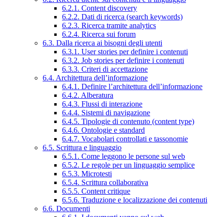
6.2.1. Content discovery
6.2.2. Dati di ricerca (search keywords)
6.2.3. Ricerca tramite analytics
6.2.4. Ricerca sui forum
6.3. Dalla ricerca ai bisogni degli utenti
6.3.1. User stories per definire i contenuti
6.3.2. Job stories per definire i contenuti
6.3.3. Criteri di accettazione
6.4. Architettura dell’informazione
6.4.1. Definire l’architettura dell’informazione
6.4.2. Alberatura
6.4.3. Flussi di interazione
6.4.4. Sistemi di navigazione
6.4.5. Tipologie di contenuto (content type)
6.4.6. Ontologie e standard
6.4.7. Vocabolari controllati e tassonomie
6.5. Scrittura e linguaggio
6.5.1. Come leggono le persone sul web
6.5.2. Le regole per un linguaggio semplice
6.5.3. Microtesti
6.5.4. Scrittura collaborativa
6.5.5. Content critique
6.5.6. Traduzione e localizzazione dei contenuti
6.6. Documenti