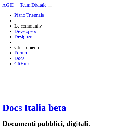
AGID
+
Team Digitale
Piano Triennale
Le community
Developers
Designers
Gli strumenti
Forum
Docs
GitHub
Docs Italia
beta
Documenti pubblici, digitali.