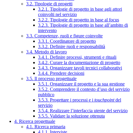
3.2. Tipologie di progetti
3.2.1. Tipologie di progetto in base agli attori
coinvolti nel servizio
3.2.2. Tipologie di progetto in base al focus
3.2.3. Tipologie di progetto in base all’ambito di
intervento
3.3. Competenze, ruoli e figure coinvolte
3.3.1. Coordinatore di progetto
3.3.2. Definire ruoli e responsabilità
3.4. Metodo di lavoro
3.4.1. Definire processi, strumenti e rituali
3.4.2. Curare la documentazione di progetto
3.4.3. Organizzare tavoli tecnici collaborativi
3.4.4. Prendere decisioni
3.5. Il processo progettuale
3.5.1. Organizzare il progetto e la sua gestione
3.5.2. Comprendere il contesto d’uso del servizio
pubblico
3.5.3. Progettare i processi e i
touchpoint
del
servizio
3.5.4. Realizzare l’interfaccia utente del servizio
3.5.5. Validare la soluzione ottenuta
4. Ricerca progettuale
4.1. Ricerca primaria
4.1.1. Interviste