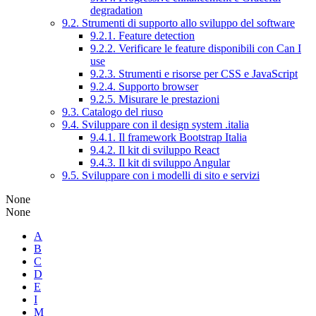
degradation
9.2. Strumenti di supporto allo sviluppo del software
9.2.1. Feature detection
9.2.2. Verificare le feature disponibili con Can I
use
9.2.3. Strumenti e risorse per CSS e JavaScript
9.2.4. Supporto browser
9.2.5. Misurare le prestazioni
9.3. Catalogo del riuso
9.4. Sviluppare con il design system .italia
9.4.1. Il framework Bootstrap Italia
9.4.2. Il kit di sviluppo React
9.4.3. Il kit di sviluppo Angular
9.5. Sviluppare con i modelli di sito e servizi
None
None
A
B
C
D
E
I
M