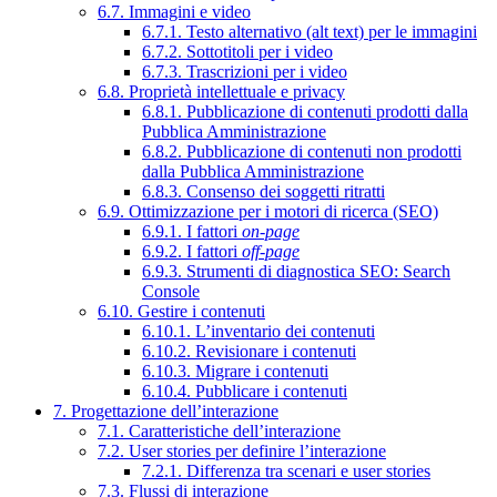
6.7. Immagini e video
6.7.1. Testo alternativo (alt text) per le immagini
6.7.2. Sottotitoli per i video
6.7.3. Trascrizioni per i video
6.8. Proprietà intellettuale e privacy
6.8.1. Pubblicazione di contenuti prodotti dalla
Pubblica Amministrazione
6.8.2. Pubblicazione di contenuti non prodotti
dalla Pubblica Amministrazione
6.8.3. Consenso dei soggetti ritratti
6.9. Ottimizzazione per i motori di ricerca (SEO)
6.9.1. I fattori
on-page
6.9.2. I fattori
off-page
6.9.3. Strumenti di diagnostica SEO: Search
Console
6.10. Gestire i contenuti
6.10.1. L’inventario dei contenuti
6.10.2. Revisionare i contenuti
6.10.3. Migrare i contenuti
6.10.4. Pubblicare i contenuti
7. Progettazione dell’interazione
7.1. Caratteristiche dell’interazione
7.2. User stories per definire l’interazione
7.2.1. Differenza tra scenari e user stories
7.3. Flussi di interazione