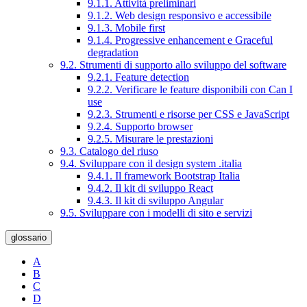
9.1.1. Attività preliminari
9.1.2. Web design responsivo e accessibile
9.1.3. Mobile first
9.1.4. Progressive enhancement e Graceful
degradation
9.2. Strumenti di supporto allo sviluppo del software
9.2.1. Feature detection
9.2.2. Verificare le feature disponibili con Can I
use
9.2.3. Strumenti e risorse per CSS e JavaScript
9.2.4. Supporto browser
9.2.5. Misurare le prestazioni
9.3. Catalogo del riuso
9.4. Sviluppare con il design system .italia
9.4.1. Il framework Bootstrap Italia
9.4.2. Il kit di sviluppo React
9.4.3. Il kit di sviluppo Angular
9.5. Sviluppare con i modelli di sito e servizi
glossario
A
B
C
D