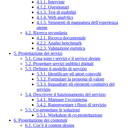
4.1.1. Interviste
4.1.2. Questionari
4.1.3. Test di usabilità
4.1.4. Web analytics
4.1.5. Strumenti di mappatura dell’esperienza
utente
4.2. Ricerca secondaria
4.2.1. Ricerca documentale
4.2.2. Analisi benchmark
4.2.3. Valutazione euristica
5. Progettazione dei servizi
5.1. Cosa sono i servizi e il service design
5.2. Progettare servizi pubblici digitali
5.3. Definire il modello di servizio
5.3.1. Identificare gli attori coinvolti
5.3.2. Formulare la proposta di valore
5.3.3. Inquadrare gli elementi costitutivi del
servizio
5.4. Descrivere il funzionamento del servizio
5.4.1. Mappare l’ecosistema
5.4.2. Rappresentare i flussi di servizio
5.5. Co-progettare le soluzioni
5.5.1. Workshop di co-progettazione
6. Progettazione dei contenuti
6.1. Cos’è il content design