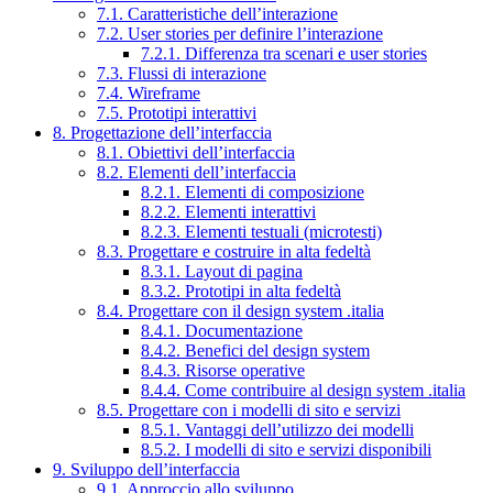
7.1. Caratteristiche dell’interazione
7.2. User stories per definire l’interazione
7.2.1. Differenza tra scenari e user stories
7.3. Flussi di interazione
7.4. Wireframe
7.5. Prototipi interattivi
8. Progettazione dell’interfaccia
8.1. Obiettivi dell’interfaccia
8.2. Elementi dell’interfaccia
8.2.1. Elementi di composizione
8.2.2. Elementi interattivi
8.2.3. Elementi testuali (microtesti)
8.3. Progettare e costruire in alta fedeltà
8.3.1. Layout di pagina
8.3.2. Prototipi in alta fedeltà
8.4. Progettare con il design system .italia
8.4.1. Documentazione
8.4.2. Benefici del design system
8.4.3. Risorse operative
8.4.4. Come contribuire al design system .italia
8.5. Progettare con i modelli di sito e servizi
8.5.1. Vantaggi dell’utilizzo dei modelli
8.5.2. I modelli di sito e servizi disponibili
9. Sviluppo dell’interfaccia
9.1. Approccio allo sviluppo