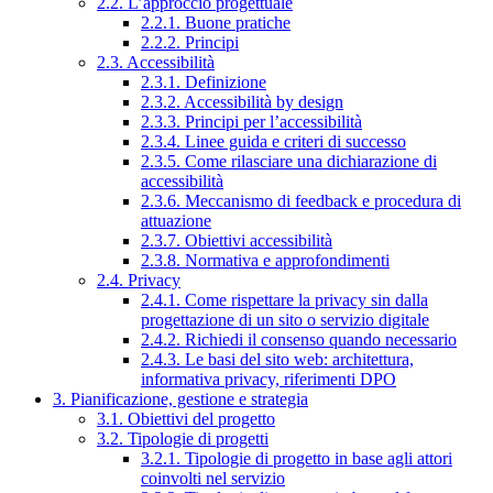
2.2. L’approccio progettuale
2.2.1. Buone pratiche
2.2.2. Principi
2.3. Accessibilità
2.3.1. Definizione
2.3.2. Accessibilità by design
2.3.3. Principi per l’accessibilità
2.3.4. Linee guida e criteri di successo
2.3.5. Come rilasciare una dichiarazione di
accessibilità
2.3.6. Meccanismo di feedback e procedura di
attuazione
2.3.7. Obiettivi accessibilità
2.3.8. Normativa e approfondimenti
2.4. Privacy
2.4.1. Come rispettare la privacy sin dalla
progettazione di un sito o servizio digitale
2.4.2. Richiedi il consenso quando necessario
2.4.3. Le basi del sito web: architettura,
informativa privacy, riferimenti DPO
3. Pianificazione, gestione e strategia
3.1. Obiettivi del progetto
3.2. Tipologie di progetti
3.2.1. Tipologie di progetto in base agli attori
coinvolti nel servizio