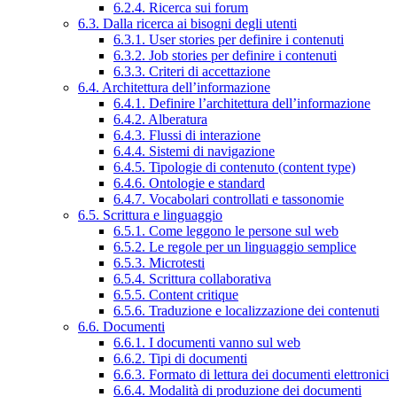
6.2.4. Ricerca sui forum
6.3. Dalla ricerca ai bisogni degli utenti
6.3.1. User stories per definire i contenuti
6.3.2. Job stories per definire i contenuti
6.3.3. Criteri di accettazione
6.4. Architettura dell’informazione
6.4.1. Definire l’architettura dell’informazione
6.4.2. Alberatura
6.4.3. Flussi di interazione
6.4.4. Sistemi di navigazione
6.4.5. Tipologie di contenuto (content type)
6.4.6. Ontologie e standard
6.4.7. Vocabolari controllati e tassonomie
6.5. Scrittura e linguaggio
6.5.1. Come leggono le persone sul web
6.5.2. Le regole per un linguaggio semplice
6.5.3. Microtesti
6.5.4. Scrittura collaborativa
6.5.5. Content critique
6.5.6. Traduzione e localizzazione dei contenuti
6.6. Documenti
6.6.1. I documenti vanno sul web
6.6.2. Tipi di documenti
6.6.3. Formato di lettura dei documenti elettronici
6.6.4. Modalità di produzione dei documenti