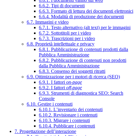
6.6.1. I documenti vanno sul web
6.6.2. Tipi di documenti
6.6.3. Formato di lettura dei documenti elettronici
6.6.4. Modalità di produzione dei documenti
6.7. Immagini e video
6.7.1. Testo alternativo (alt text) per le immagini
6.7.2. Sottotitoli per i video
6.7.3. Trascrizioni per i video
6.8. Proprietà intellettuale e privacy
6.8.1. Pubblicazione di contenuti prodotti dalla
Pubblica Amministrazione
6.8.2. Pubblicazione di contenuti non prodotti
dalla Pubblica Amministrazione
6.8.3. Consenso dei soggetti ritratti
6.9. Ottimizzazione per i motori di ricerca (SEO)
6.9.1. I fattori
on-page
6.9.2. I fattori
off-page
6.9.3. Strumenti di diagnostica SEO: Search
Console
6.10. Gestire i contenuti
6.10.1. L’inventario dei contenuti
6.10.2. Revisionare i contenuti
6.10.3. Migrare i contenuti
6.10.4. Pubblicare i contenuti
7. Progettazione dell’interazione