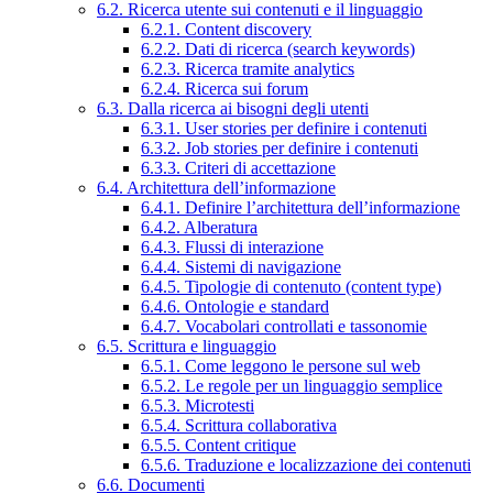
6.2. Ricerca utente sui contenuti e il linguaggio
6.2.1. Content discovery
6.2.2. Dati di ricerca (search keywords)
6.2.3. Ricerca tramite analytics
6.2.4. Ricerca sui forum
6.3. Dalla ricerca ai bisogni degli utenti
6.3.1. User stories per definire i contenuti
6.3.2. Job stories per definire i contenuti
6.3.3. Criteri di accettazione
6.4. Architettura dell’informazione
6.4.1. Definire l’architettura dell’informazione
6.4.2. Alberatura
6.4.3. Flussi di interazione
6.4.4. Sistemi di navigazione
6.4.5. Tipologie di contenuto (content type)
6.4.6. Ontologie e standard
6.4.7. Vocabolari controllati e tassonomie
6.5. Scrittura e linguaggio
6.5.1. Come leggono le persone sul web
6.5.2. Le regole per un linguaggio semplice
6.5.3. Microtesti
6.5.4. Scrittura collaborativa
6.5.5. Content critique
6.5.6. Traduzione e localizzazione dei contenuti
6.6. Documenti