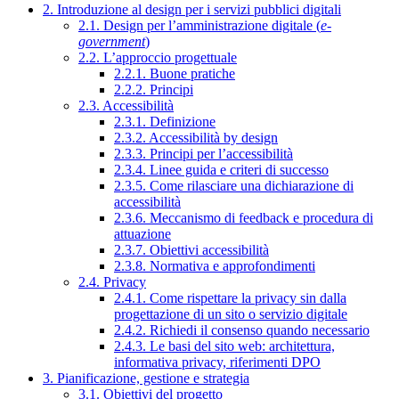
2. Introduzione al design per i servizi pubblici digitali
2.1. Design per l’amministrazione digitale (
e-
government
)
2.2. L’approccio progettuale
2.2.1. Buone pratiche
2.2.2. Principi
2.3. Accessibilità
2.3.1. Definizione
2.3.2. Accessibilità by design
2.3.3. Principi per l’accessibilità
2.3.4. Linee guida e criteri di successo
2.3.5. Come rilasciare una dichiarazione di
accessibilità
2.3.6. Meccanismo di feedback e procedura di
attuazione
2.3.7. Obiettivi accessibilità
2.3.8. Normativa e approfondimenti
2.4. Privacy
2.4.1. Come rispettare la privacy sin dalla
progettazione di un sito o servizio digitale
2.4.2. Richiedi il consenso quando necessario
2.4.3. Le basi del sito web: architettura,
informativa privacy, riferimenti DPO
3. Pianificazione, gestione e strategia
3.1. Obiettivi del progetto