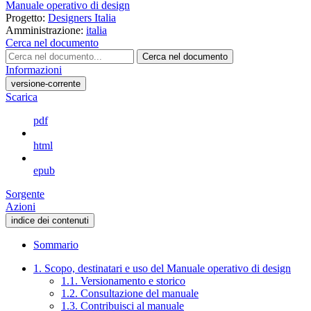
Manuale operativo di design
Progetto:
Designers Italia
Amministrazione:
italia
Cerca nel documento
Cerca nel documento
Informazioni
versione-corrente
Scarica
pdf
html
epub
Sorgente
Azioni
indice dei contenuti
Sommario
1. Scopo, destinatari e uso del Manuale operativo di design
1.1. Versionamento e storico
1.2. Consultazione del manuale
1.3. Contribuisci al manuale