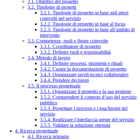
3.1. Obiettivi del progetto
3.2. Tipologie di progetti
3.2.1. Tipologie di progetto in base agli attori
coinvolti nel servizio
3.2.2. Tipologie di progetto in base al focus
3.2.3. Tipologie di progetto in base all’ambito di
intervento
3.3. Competenze, ruoli e figure coinvolte
3.3.1. Coordinatore di progetto
3.3.2. Definire ruoli e responsabilità
3.4. Metodo di lavoro
3.4.1. Definire processi, strumenti e rituali
3.4.2. Curare la documentazione di progetto
3.4.3. Organizzare tavoli tecnici collaborativi
3.4.4. Prendere decisioni
3.5. Il processo progettuale
3.5.1. Organizzare il progetto e la sua gestione
3.5.2. Comprendere il contesto d’uso del servizio
pubblico
3.5.3. Progettare i processi e i
touchpoint
del
servizio
3.5.4. Realizzare l’interfaccia utente del servizio
3.5.5. Validare la soluzione ottenuta
4. Ricerca progettuale
4.1. Ricerca primaria