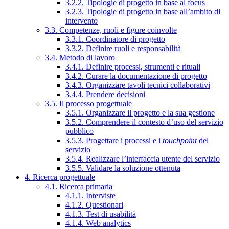
3.2.2. Tipologie di progetto in base al focus
3.2.3. Tipologie di progetto in base all’ambito di
intervento
3.3. Competenze, ruoli e figure coinvolte
3.3.1. Coordinatore di progetto
3.3.2. Definire ruoli e responsabilità
3.4. Metodo di lavoro
3.4.1. Definire processi, strumenti e rituali
3.4.2. Curare la documentazione di progetto
3.4.3. Organizzare tavoli tecnici collaborativi
3.4.4. Prendere decisioni
3.5. Il processo progettuale
3.5.1. Organizzare il progetto e la sua gestione
3.5.2. Comprendere il contesto d’uso del servizio
pubblico
3.5.3. Progettare i processi e i
touchpoint
del
servizio
3.5.4. Realizzare l’interfaccia utente del servizio
3.5.5. Validare la soluzione ottenuta
4. Ricerca progettuale
4.1. Ricerca primaria
4.1.1. Interviste
4.1.2. Questionari
4.1.3. Test di usabilità
4.1.4. Web analytics