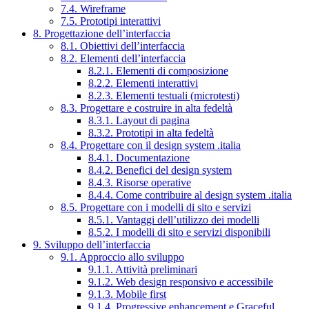
7.4. Wireframe
7.5. Prototipi interattivi
8. Progettazione dell’interfaccia
8.1. Obiettivi dell’interfaccia
8.2. Elementi dell’interfaccia
8.2.1. Elementi di composizione
8.2.2. Elementi interattivi
8.2.3. Elementi testuali (microtesti)
8.3. Progettare e costruire in alta fedeltà
8.3.1. Layout di pagina
8.3.2. Prototipi in alta fedeltà
8.4. Progettare con il design system .italia
8.4.1. Documentazione
8.4.2. Benefici del design system
8.4.3. Risorse operative
8.4.4. Come contribuire al design system .italia
8.5. Progettare con i modelli di sito e servizi
8.5.1. Vantaggi dell’utilizzo dei modelli
8.5.2. I modelli di sito e servizi disponibili
9. Sviluppo dell’interfaccia
9.1. Approccio allo sviluppo
9.1.1. Attività preliminari
9.1.2. Web design responsivo e accessibile
9.1.3. Mobile first
9.1.4. Progressive enhancement e Graceful