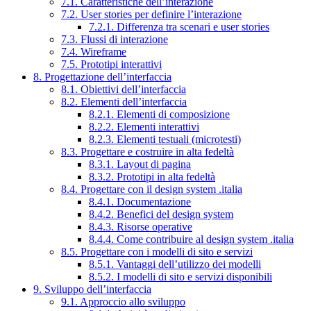
7.1. Caratteristiche dell’interazione
7.2. User stories per definire l’interazione
7.2.1. Differenza tra scenari e user stories
7.3. Flussi di interazione
7.4. Wireframe
7.5. Prototipi interattivi
8. Progettazione dell’interfaccia
8.1. Obiettivi dell’interfaccia
8.2. Elementi dell’interfaccia
8.2.1. Elementi di composizione
8.2.2. Elementi interattivi
8.2.3. Elementi testuali (microtesti)
8.3. Progettare e costruire in alta fedeltà
8.3.1. Layout di pagina
8.3.2. Prototipi in alta fedeltà
8.4. Progettare con il design system .italia
8.4.1. Documentazione
8.4.2. Benefici del design system
8.4.3. Risorse operative
8.4.4. Come contribuire al design system .italia
8.5. Progettare con i modelli di sito e servizi
8.5.1. Vantaggi dell’utilizzo dei modelli
8.5.2. I modelli di sito e servizi disponibili
9. Sviluppo dell’interfaccia
9.1. Approccio allo sviluppo