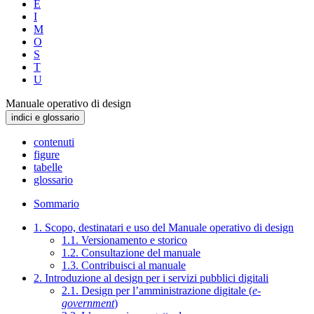
E
I
M
O
S
T
U
Manuale operativo di design
indici e glossario
contenuti
figure
tabelle
glossario
Sommario
1. Scopo, destinatari e uso del Manuale operativo di design
1.1. Versionamento e storico
1.2. Consultazione del manuale
1.3. Contribuisci al manuale
2. Introduzione al design per i servizi pubblici digitali
2.1. Design per l’amministrazione digitale (
e-
government
)