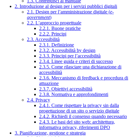
1.3. Contribuisci al manuale
2. Introduzione al design per i servizi pubblici digitali
2.1. Design per l’amministrazione digitale (
e-
government
)
2.2. L’approccio progettuale
2.2.1. Buone pratiche
2.2.2. Principi
2.3. Accessibilità
2.3.1. Definizione
2.3.2. Accessibilità by design
2.3.3. Principi per l’accessibilità
2.3.4. Linee guida e criteri di successo
2.3.5. Come rilasciare una dichiarazione di
accessibilità
2.3.6. Meccanismo di feedback e procedura di
attuazione
2.3.7. Obiettivi accessibilità
2.3.8. Normativa e approfondimenti
2.4. Privacy
2.4.1. Come rispettare la privacy sin dalla
progettazione di un sito o servizio digitale
2.4.2. Richiedi il consenso quando necessario
2.4.3. Le basi del sito web: architettura,
informativa privacy, riferimenti DPO
3. Pianificazione, gestione e strategia