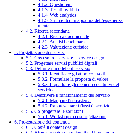
4.1.2. Questionari
4.1.3. Test di usabilità
4.1.4. Web analytics
4.1.5. Strumenti di mappatura dell’esperienza
utente
4.2. Ricerca secondaria
4.2.1. Ricerca documentale
4.2.2. Analisi benchmark
4.2.3. Valutazione euristica
5. Progettazione dei servizi
5.1. Cosa sono i servizi e il service design
5.2. Progettare servizi pubblici digitali
5.3. Definire il modello di servizio
5.3.1. Identificare gli attori coinvolti
5.3.2. Formulare la proposta di valore
5.3.3. Inquadrare gli elementi costitutivi del
servizio
5.4. Descrivere il funzionamento del servizio
5.4.1. Mappare l’ecosistema
5.4.2. Rappresentare i flussi di servizio
5.5. Co-progettare le soluzioni
5.5.1. Workshop di co-progettazione
6. Progettazione dei contenuti
6.1. Cos’è il content design
6.2. Ricerca utente sui contenuti e il linguaggio