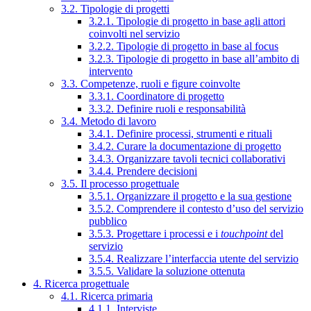
3.2. Tipologie di progetti
3.2.1. Tipologie di progetto in base agli attori
coinvolti nel servizio
3.2.2. Tipologie di progetto in base al focus
3.2.3. Tipologie di progetto in base all’ambito di
intervento
3.3. Competenze, ruoli e figure coinvolte
3.3.1. Coordinatore di progetto
3.3.2. Definire ruoli e responsabilità
3.4. Metodo di lavoro
3.4.1. Definire processi, strumenti e rituali
3.4.2. Curare la documentazione di progetto
3.4.3. Organizzare tavoli tecnici collaborativi
3.4.4. Prendere decisioni
3.5. Il processo progettuale
3.5.1. Organizzare il progetto e la sua gestione
3.5.2. Comprendere il contesto d’uso del servizio
pubblico
3.5.3. Progettare i processi e i
touchpoint
del
servizio
3.5.4. Realizzare l’interfaccia utente del servizio
3.5.5. Validare la soluzione ottenuta
4. Ricerca progettuale
4.1. Ricerca primaria
4.1.1. Interviste