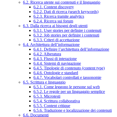
6.2. Ricerca utente sui contenuti e il linguaggio
6.2.1. Content discovery
6.2.2. Dati di ricerca (search keywords)
6.2.3. Ricerca tramite analytics
6.2.4. Ricerca sui forum
6.3. Dalla ricerca ai bisogni degli utenti
6.3.1. User stories per definire i contenuti
6.3.2. Job stories per definire i contenuti
6.3.3. Criteri di accettazione
6.4. Architettura dell’informazione
6.4.1. Definire l’architettura dell’informazione
6.4.2. Alberatura
6.4.3. Flussi di interazione
6.4.4. Sistemi di navigazione
6.4.5. Tipologie di contenuto (content type)
6.4.6. Ontologie e standard
6.4.7. Vocabolari controllati e tassonomie
6.5. Scrittura e linguaggio
6.5.1. Come leggono le persone sul web
6.5.2. Le regole per un linguaggio semplice
6.5.3. Microtesti
6.5.4. Scrittura collaborativa
6.5.5. Content critique
6.5.6. Traduzione e localizzazione dei contenuti
6.6. Documenti