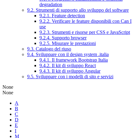
degradation
9.2. Strumenti di supporto allo sviluppo del software
9.2.1. Feature detection
9.2.2. Verificare le feature disponibili con Can I
use
9.2.3. Strumenti e risorse per CSS e JavaScript
9.2.4. Supporto browser
9.2.5. Misurare le prestazioni
9.3. Catalogo del riuso
9.4. Sviluppare con il design system .italia
9.4.1. Il framework Bootstrap Italia
9.4.2. Il kit di sviluppo React
9.4.3. Il kit di sviluppo Angular
9.5. Sviluppare con i modelli di sito e servizi
None
None
A
B
C
D
E
I
M