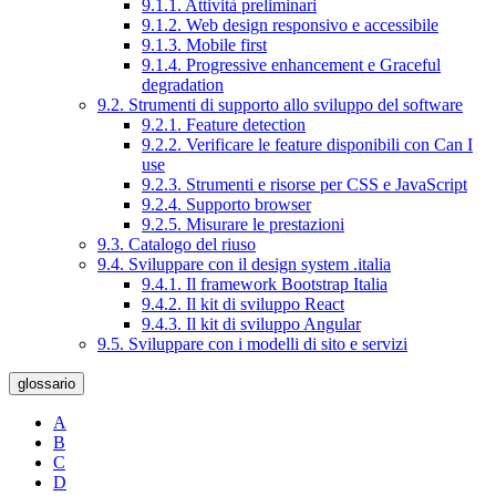
9.1.1. Attività preliminari
9.1.2. Web design responsivo e accessibile
9.1.3. Mobile first
9.1.4. Progressive enhancement e Graceful
degradation
9.2. Strumenti di supporto allo sviluppo del software
9.2.1. Feature detection
9.2.2. Verificare le feature disponibili con Can I
use
9.2.3. Strumenti e risorse per CSS e JavaScript
9.2.4. Supporto browser
9.2.5. Misurare le prestazioni
9.3. Catalogo del riuso
9.4. Sviluppare con il design system .italia
9.4.1. Il framework Bootstrap Italia
9.4.2. Il kit di sviluppo React
9.4.3. Il kit di sviluppo Angular
9.5. Sviluppare con i modelli di sito e servizi
glossario
A
B
C
D