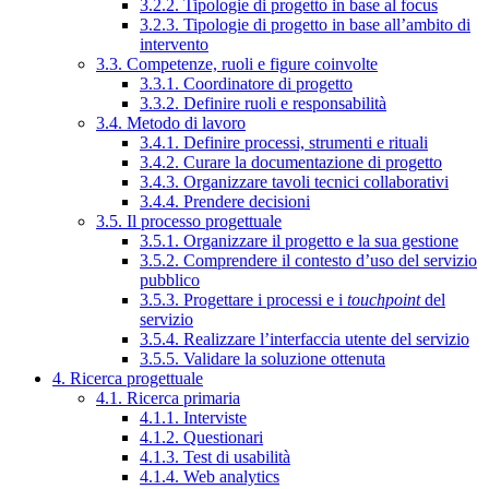
3.2.2. Tipologie di progetto in base al focus
3.2.3. Tipologie di progetto in base all’ambito di
intervento
3.3. Competenze, ruoli e figure coinvolte
3.3.1. Coordinatore di progetto
3.3.2. Definire ruoli e responsabilità
3.4. Metodo di lavoro
3.4.1. Definire processi, strumenti e rituali
3.4.2. Curare la documentazione di progetto
3.4.3. Organizzare tavoli tecnici collaborativi
3.4.4. Prendere decisioni
3.5. Il processo progettuale
3.5.1. Organizzare il progetto e la sua gestione
3.5.2. Comprendere il contesto d’uso del servizio
pubblico
3.5.3. Progettare i processi e i
touchpoint
del
servizio
3.5.4. Realizzare l’interfaccia utente del servizio
3.5.5. Validare la soluzione ottenuta
4. Ricerca progettuale
4.1. Ricerca primaria
4.1.1. Interviste
4.1.2. Questionari
4.1.3. Test di usabilità
4.1.4. Web analytics