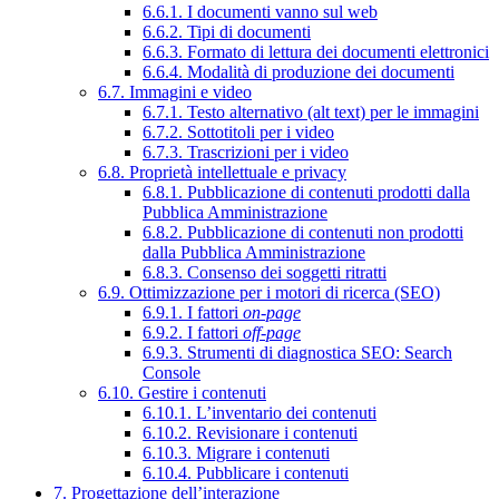
6.6.1. I documenti vanno sul web
6.6.2. Tipi di documenti
6.6.3. Formato di lettura dei documenti elettronici
6.6.4. Modalità di produzione dei documenti
6.7. Immagini e video
6.7.1. Testo alternativo (alt text) per le immagini
6.7.2. Sottotitoli per i video
6.7.3. Trascrizioni per i video
6.8. Proprietà intellettuale e privacy
6.8.1. Pubblicazione di contenuti prodotti dalla
Pubblica Amministrazione
6.8.2. Pubblicazione di contenuti non prodotti
dalla Pubblica Amministrazione
6.8.3. Consenso dei soggetti ritratti
6.9. Ottimizzazione per i motori di ricerca (SEO)
6.9.1. I fattori
on-page
6.9.2. I fattori
off-page
6.9.3. Strumenti di diagnostica SEO: Search
Console
6.10. Gestire i contenuti
6.10.1. L’inventario dei contenuti
6.10.2. Revisionare i contenuti
6.10.3. Migrare i contenuti
6.10.4. Pubblicare i contenuti
7. Progettazione dell’interazione