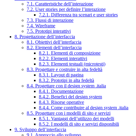
7.1. Caratteristiche dell’interazione
7.2. User stories per definire l’interazione
7.2.1. Differenza tra scenari e user stories
7.3. Flussi di interazione
7.4. Wireframe
7.5. Prototipi interattivi
8. Progettazione dell’interfaccia
8.1. Obiettivi dell’interfaccia
8.2. Elementi dell’interfaccia
8.2.1. Elementi di composizione
8.2.2. Elementi interattivi
8.2.3. Elementi testuali (microtesti)
8.3. Progettare e costruire in alta fedeltà
8.3.1. Layout di pagina
8.3.2. Prototipi in alta fedeltà
8.4. Progettare con il design system .italia
8.4.1. Documentazione
8.4.2. Benefici del design system
8.4.3. Risorse operative
8.4.4. Come contribuire al design system .italia
8.5. Progettare con i modelli di sito e servizi
8.5.1. Vantaggi dell’utilizzo dei modelli
8.5.2. I modelli di sito e servizi disponibili
9. Sviluppo dell’interfaccia
9.1. Approccio allo sviluppo