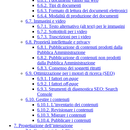
6.6.1. I documenti vanno sul web
6.6.2. Tipi di documenti
6.6.3. Formato di lettura dei documenti elettronici
6.6.4. Modalità di produzione dei documenti
6.7. Immagini e video
6.7.1. Testo alternativo (alt text) per le immagini
6.7.2. Sottotitoli per i video
6.7.3. Trascrizioni per i video
6.8. Proprietà intellettuale e privacy
6.8.1. Pubblicazione di contenuti prodotti dalla
Pubblica Amministrazione
6.8.2. Pubblicazione di contenuti non prodotti
dalla Pubblica Amministrazione
6.8.3. Consenso dei soggetti ritratti
6.9. Ottimizzazione per i motori di ricerca (SEO)
6.9.1. I fattori
on-page
6.9.2. I fattori
off-page
6.9.3. Strumenti di diagnostica SEO: Search
Console
6.10. Gestire i contenuti
6.10.1. L’inventario dei contenuti
6.10.2. Revisionare i contenuti
6.10.3. Migrare i contenuti
6.10.4. Pubblicare i contenuti
7. Progettazione dell’interazione