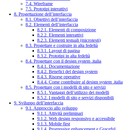
7.4. Wireframe
7.5. Prototipi interattivi
8. Progettazione dell’interfaccia
8.1. Obiettivi dell’interfaccia
8.2. Elementi dell’interfaccia
8.2.1. Elementi di composizione
8.2.2. Elementi interattivi
8.2.3. Elementi testuali (microtesti)
8.3. Progettare e costruire in alta fedeltà
8.3.1. Layout di pagina
8.3.2. Prototipi in alta fedeltà
8.4. Progettare con il design system .italia
8.4.1. Documentazione
8.4.2. Benefici del design system
8.4.3. Risorse operative
8.4.4. Come contribuire al design system .italia
8.5. Progettare con i modelli di sito e servizi
8.5.1. Vantaggi dell’utilizzo dei modelli
8.5.2. I modelli di sito e servizi disponibili
9. Sviluppo dell’interfaccia
9.1. Approccio allo sviluppo
9.1.1. Attività preliminari
9.1.2. Web design responsivo e accessibile
9.1.3. Mobile first
9.1.4. Progressive enhancement e Graceful