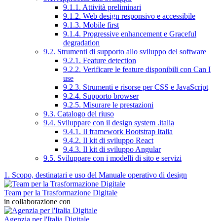
9.1.1. Attività preliminari
9.1.2. Web design responsivo e accessibile
9.1.3. Mobile first
9.1.4. Progressive enhancement e Graceful
degradation
9.2. Strumenti di supporto allo sviluppo del software
9.2.1. Feature detection
9.2.2. Verificare le feature disponibili con Can I
use
9.2.3. Strumenti e risorse per CSS e JavaScript
9.2.4. Supporto browser
9.2.5. Misurare le prestazioni
9.3. Catalogo del riuso
9.4. Sviluppare con il design system .italia
9.4.1. Il framework Bootstrap Italia
9.4.2. Il kit di sviluppo React
9.4.3. Il kit di sviluppo Angular
9.5. Sviluppare con i modelli di sito e servizi
1. Scopo, destinatari e uso del Manuale operativo di design
Team per la Trasformazione Digitale
in collaborazione con
Agenzia per l'Italia Digitale