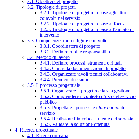
3.1. Obiettivi del progetto
3.2. Tipologie di progetti
3.2.1. Tipologie di progetto in base agli attori
coinvolti nel servizio
3.2.2. Tipologie di progetto in base al focus
3.2.3. Tipologie di progetto in base all’ambito di
intervento
3.3. Competenze, ruoli e figure coinvolte
3.3.1. Coordinatore di progetto
3.3.2. Definire ruoli e responsabilità
3.4. Metodo di lavoro
3.4.1. Definire processi, strumenti e rituali
3.4.2. Curare la documentazione di progetto
3.4.3. Organizzare tavoli tecnici collaborativi
3.4.4. Prendere decisioni
3.5. Il processo progettuale
3.5.1. Organizzare il progetto e la sua gestione
3.5.2. Comprendere il contesto d’uso del servizio
pubblico
3.5.3. Progettare i processi e i
touchpoint
del
servizio
3.5.4. Realizzare l’interfaccia utente del servizio
3.5.5. Validare la soluzione ottenuta
4. Ricerca progettuale
4.1. Ricerca primaria