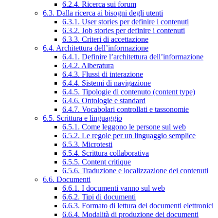
6.2.4. Ricerca sui forum
6.3. Dalla ricerca ai bisogni degli utenti
6.3.1. User stories per definire i contenuti
6.3.2. Job stories per definire i contenuti
6.3.3. Criteri di accettazione
6.4. Architettura dell’informazione
6.4.1. Definire l’architettura dell’informazione
6.4.2. Alberatura
6.4.3. Flussi di interazione
6.4.4. Sistemi di navigazione
6.4.5. Tipologie di contenuto (content type)
6.4.6. Ontologie e standard
6.4.7. Vocabolari controllati e tassonomie
6.5. Scrittura e linguaggio
6.5.1. Come leggono le persone sul web
6.5.2. Le regole per un linguaggio semplice
6.5.3. Microtesti
6.5.4. Scrittura collaborativa
6.5.5. Content critique
6.5.6. Traduzione e localizzazione dei contenuti
6.6. Documenti
6.6.1. I documenti vanno sul web
6.6.2. Tipi di documenti
6.6.3. Formato di lettura dei documenti elettronici
6.6.4. Modalità di produzione dei documenti