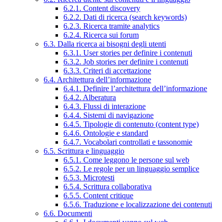
6.2.1. Content discovery
6.2.2. Dati di ricerca (search keywords)
6.2.3. Ricerca tramite analytics
6.2.4. Ricerca sui forum
6.3. Dalla ricerca ai bisogni degli utenti
6.3.1. User stories per definire i contenuti
6.3.2. Job stories per definire i contenuti
6.3.3. Criteri di accettazione
6.4. Architettura dell’informazione
6.4.1. Definire l’architettura dell’informazione
6.4.2. Alberatura
6.4.3. Flussi di interazione
6.4.4. Sistemi di navigazione
6.4.5. Tipologie di contenuto (content type)
6.4.6. Ontologie e standard
6.4.7. Vocabolari controllati e tassonomie
6.5. Scrittura e linguaggio
6.5.1. Come leggono le persone sul web
6.5.2. Le regole per un linguaggio semplice
6.5.3. Microtesti
6.5.4. Scrittura collaborativa
6.5.5. Content critique
6.5.6. Traduzione e localizzazione dei contenuti
6.6. Documenti