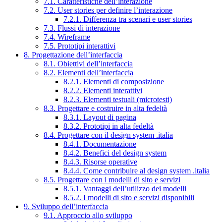
7.1. Caratteristiche dell’interazione
7.2. User stories per definire l’interazione
7.2.1. Differenza tra scenari e user stories
7.3. Flussi di interazione
7.4. Wireframe
7.5. Prototipi interattivi
8. Progettazione dell’interfaccia
8.1. Obiettivi dell’interfaccia
8.2. Elementi dell’interfaccia
8.2.1. Elementi di composizione
8.2.2. Elementi interattivi
8.2.3. Elementi testuali (microtesti)
8.3. Progettare e costruire in alta fedeltà
8.3.1. Layout di pagina
8.3.2. Prototipi in alta fedeltà
8.4. Progettare con il design system .italia
8.4.1. Documentazione
8.4.2. Benefici del design system
8.4.3. Risorse operative
8.4.4. Come contribuire al design system .italia
8.5. Progettare con i modelli di sito e servizi
8.5.1. Vantaggi dell’utilizzo dei modelli
8.5.2. I modelli di sito e servizi disponibili
9. Sviluppo dell’interfaccia
9.1. Approccio allo sviluppo