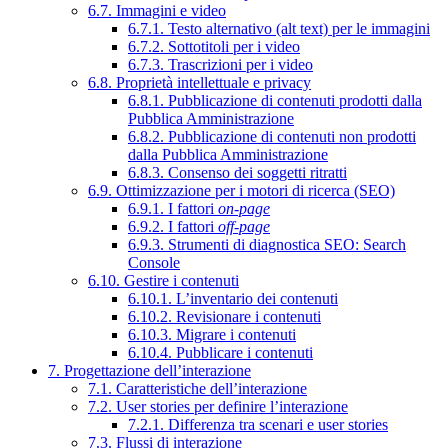
6.7. Immagini e video
6.7.1. Testo alternativo (alt text) per le immagini
6.7.2. Sottotitoli per i video
6.7.3. Trascrizioni per i video
6.8. Proprietà intellettuale e privacy
6.8.1. Pubblicazione di contenuti prodotti dalla
Pubblica Amministrazione
6.8.2. Pubblicazione di contenuti non prodotti
dalla Pubblica Amministrazione
6.8.3. Consenso dei soggetti ritratti
6.9. Ottimizzazione per i motori di ricerca (SEO)
6.9.1. I fattori
on-page
6.9.2. I fattori
off-page
6.9.3. Strumenti di diagnostica SEO: Search
Console
6.10. Gestire i contenuti
6.10.1. L’inventario dei contenuti
6.10.2. Revisionare i contenuti
6.10.3. Migrare i contenuti
6.10.4. Pubblicare i contenuti
7. Progettazione dell’interazione
7.1. Caratteristiche dell’interazione
7.2. User stories per definire l’interazione
7.2.1. Differenza tra scenari e user stories
7.3. Flussi di interazione