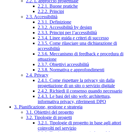
2.2. L’approccio progettuale
2.2.1. Buone pratiche
2.2.2. Principi
2.3. Accessibilità
2.3.1. Definizione
2.3.2. Accessibilità by design
2.3.3. Principi per l’accessibilità
2.3.4. Linee guida e criteri di successo
2.3.5. Come rilasciare una dichiarazione di
accessibilità
2.3.6. Meccanismo di feedback e procedura di
attuazione
2.3.7. Obiettivi accessibilità
2.3.8. Normativa e approfondimenti
2.4. Privacy
2.4.1. Come rispettare la privacy sin dalla
progettazione di un sito o servizio digitale
2.4.2. Richiedi il consenso quando necessario
2.4.3. Le basi del sito web: architettura,
informativa privacy, riferimenti DPO
3. Pianificazione, gestione e strategia
3.1. Obiettivi del progetto
3.2. Tipologie di progetti
3.2.1. Tipologie di progetto in base agli attori
coinvolti nel servizio