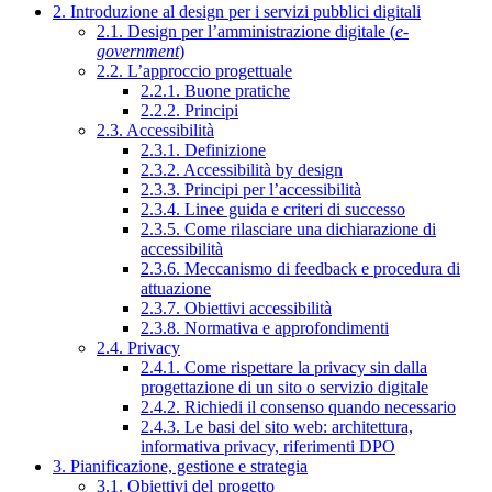
2. Introduzione al design per i servizi pubblici digitali
2.1. Design per l’amministrazione digitale (
e-
government
)
2.2. L’approccio progettuale
2.2.1. Buone pratiche
2.2.2. Principi
2.3. Accessibilità
2.3.1. Definizione
2.3.2. Accessibilità by design
2.3.3. Principi per l’accessibilità
2.3.4. Linee guida e criteri di successo
2.3.5. Come rilasciare una dichiarazione di
accessibilità
2.3.6. Meccanismo di feedback e procedura di
attuazione
2.3.7. Obiettivi accessibilità
2.3.8. Normativa e approfondimenti
2.4. Privacy
2.4.1. Come rispettare la privacy sin dalla
progettazione di un sito o servizio digitale
2.4.2. Richiedi il consenso quando necessario
2.4.3. Le basi del sito web: architettura,
informativa privacy, riferimenti DPO
3. Pianificazione, gestione e strategia
3.1. Obiettivi del progetto