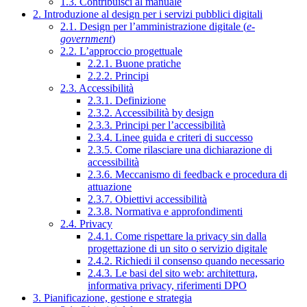
1.3. Contribuisci al manuale
2. Introduzione al design per i servizi pubblici digitali
2.1. Design per l’amministrazione digitale (
e-
government
)
2.2. L’approccio progettuale
2.2.1. Buone pratiche
2.2.2. Principi
2.3. Accessibilità
2.3.1. Definizione
2.3.2. Accessibilità by design
2.3.3. Principi per l’accessibilità
2.3.4. Linee guida e criteri di successo
2.3.5. Come rilasciare una dichiarazione di
accessibilità
2.3.6. Meccanismo di feedback e procedura di
attuazione
2.3.7. Obiettivi accessibilità
2.3.8. Normativa e approfondimenti
2.4. Privacy
2.4.1. Come rispettare la privacy sin dalla
progettazione di un sito o servizio digitale
2.4.2. Richiedi il consenso quando necessario
2.4.3. Le basi del sito web: architettura,
informativa privacy, riferimenti DPO
3. Pianificazione, gestione e strategia