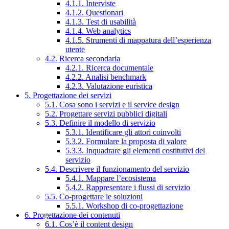
4.1.1. Interviste
4.1.2. Questionari
4.1.3. Test di usabilità
4.1.4. Web analytics
4.1.5. Strumenti di mappatura dell’esperienza
utente
4.2. Ricerca secondaria
4.2.1. Ricerca documentale
4.2.2. Analisi benchmark
4.2.3. Valutazione euristica
5. Progettazione dei servizi
5.1. Cosa sono i servizi e il service design
5.2. Progettare servizi pubblici digitali
5.3. Definire il modello di servizio
5.3.1. Identificare gli attori coinvolti
5.3.2. Formulare la proposta di valore
5.3.3. Inquadrare gli elementi costitutivi del
servizio
5.4. Descrivere il funzionamento del servizio
5.4.1. Mappare l’ecosistema
5.4.2. Rappresentare i flussi di servizio
5.5. Co-progettare le soluzioni
5.5.1. Workshop di co-progettazione
6. Progettazione dei contenuti
6.1. Cos’è il content design