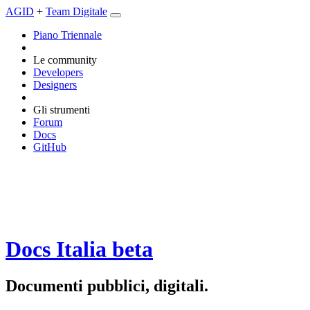
AGID
+
Team Digitale
Piano Triennale
Le community
Developers
Designers
Gli strumenti
Forum
Docs
GitHub
Docs Italia
beta
Documenti pubblici, digitali.