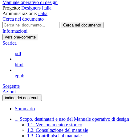
Manuale operativo di design
Progetto:
Designers Italia
Amministrazione:
italia
Cerca nel documento
Cerca nel documento
Informazioni
versione-corrente
Scarica
pdf
html
epub
Sorgente
Azioni
indice dei contenuti
Sommario
1. Scopo, destinatari e uso del Manuale operativo di design
1.1. Versionamento e storico
1.2. Consultazione del manuale
1.3. Contribuisci al manuale