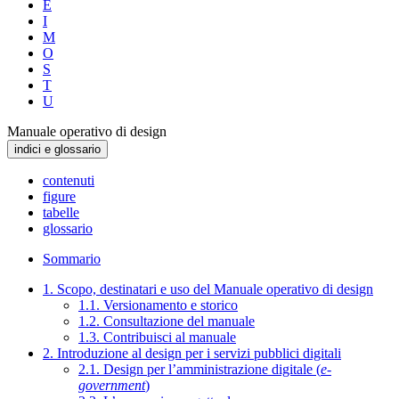
E
I
M
O
S
T
U
Manuale operativo di design
indici e glossario
contenuti
figure
tabelle
glossario
Sommario
1. Scopo, destinatari e uso del Manuale operativo di design
1.1. Versionamento e storico
1.2. Consultazione del manuale
1.3. Contribuisci al manuale
2. Introduzione al design per i servizi pubblici digitali
2.1. Design per l’amministrazione digitale (
e-
government
)