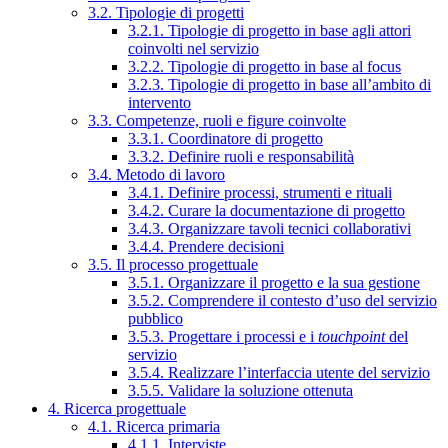
3.2. Tipologie di progetti
3.2.1. Tipologie di progetto in base agli attori
coinvolti nel servizio
3.2.2. Tipologie di progetto in base al focus
3.2.3. Tipologie di progetto in base all’ambito di
intervento
3.3. Competenze, ruoli e figure coinvolte
3.3.1. Coordinatore di progetto
3.3.2. Definire ruoli e responsabilità
3.4. Metodo di lavoro
3.4.1. Definire processi, strumenti e rituali
3.4.2. Curare la documentazione di progetto
3.4.3. Organizzare tavoli tecnici collaborativi
3.4.4. Prendere decisioni
3.5. Il processo progettuale
3.5.1. Organizzare il progetto e la sua gestione
3.5.2. Comprendere il contesto d’uso del servizio
pubblico
3.5.3. Progettare i processi e i
touchpoint
del
servizio
3.5.4. Realizzare l’interfaccia utente del servizio
3.5.5. Validare la soluzione ottenuta
4. Ricerca progettuale
4.1. Ricerca primaria
4.1.1. Interviste