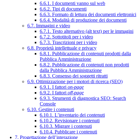
6.6.1. I documenti vanno sul web
6.6.2. Tipi di documenti
6.6.3. Formato di lettura dei documenti elettronici
6.6.4. Modalità di produzione dei documenti
6.7. Immagini e video
6.7.1. Testo alternativo (alt text) per le immagini
6.7.2. Sottotitoli per i video
6.7.3. Trascrizioni per i video
6.8. Proprietà intellettuale e privacy
6.8.1. Pubblicazione di contenuti prodotti dalla
Pubblica Amministrazione
6.8.2. Pubblicazione di contenuti non prodotti
dalla Pubblica Amministrazione
6.8.3. Consenso dei soggetti ritratti
6.9. Ottimizzazione per i motori di ricerca (SEO)
6.9.1. I fattori
on-page
6.9.2. I fattori
off-page
6.9.3. Strumenti di diagnostica SEO: Search
Console
6.10. Gestire i contenuti
6.10.1. L’inventario dei contenuti
6.10.2. Revisionare i contenuti
6.10.3. Migrare i contenuti
6.10.4. Pubblicare i contenuti
7. Progettazione dell’interazione