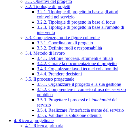
3.1. Obiettivi del progetto
3.2. Tipologie di progetti
3.2.1. Tipologie di progetto in base agli attori
coinvolti nel servizio
3.2.2. Tipologie di progetto in base al focus
3.2.3. Tipologie di progetto in base all’ambito di
intervento
3.3. Competenze, ruoli e figure coinvolte
3.3.1. Coordinatore di progetto
3.3.2. Definire ruoli e responsabilità
3.4. Metodo di lavoro
3.4.1. Definire processi, strumenti e rituali
3.4.2. Curare la documentazione di progetto
3.4.3. Organizzare tavoli tecnici collaborativi
3.4.4. Prendere decisioni
3.5. Il processo progettuale
3.5.1. Organizzare il progetto e la sua gestione
3.5.2. Comprendere il contesto d’uso del servizio
pubblico
3.5.3. Progettare i processi e i
touchpoint
del
servizio
3.5.4. Realizzare l’interfaccia utente del servizio
3.5.5. Validare la soluzione ottenuta
4. Ricerca progettuale
4.1. Ricerca primaria