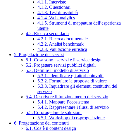
4.1.1. Interviste
4.1.2. Questionari
4.1.3. Test di usabilità
4.1.4. Web analytics
4.1.5. Strumenti di mappatura dell’esperienza
utente
4.2. Ricerca secondaria
4.2.1. Ricerca documentale
4.2.2. Analisi benchmark
4.2.3. Valutazione euristica
5. Progettazione dei servizi
5.1. Cosa sono i servizi e il service design
5.2. Progettare servizi pubblici digitali
5.3. Definire il modello di servizio
5.3.1. Identificare gli attori coinvolti
5.3.2. Formulare la proposta di valore
5.3.3. Inquadrare gli elementi costitutivi del
servizio
5.4. Descrivere il funzionamento del servizio
5.4.1. Mappare l’ecosistema
5.4.2. Rappresentare i flussi di servizio
5.5. Co-progettare le soluzioni
5.5.1. Workshop di co-progettazione
6. Progettazione dei contenuti
6.1. Cos’è il content design