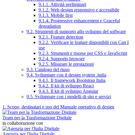
9.1.1. Attività preliminari
9.1.2. Web design responsivo e accessibile
9.1.3. Mobile first
9.1.4. Progressive enhancement e Graceful
degradation
9.2. Strumenti di supporto allo sviluppo del software
9.2.1. Feature detection
9.2.2. Verificare le feature disponibili con Can I
use
9.2.3. Strumenti e risorse per CSS e JavaScript
9.2.4. Supporto browser
9.2.5. Misurare le prestazioni
9.3. Catalogo del riuso
9.4. Sviluppare con il design system .italia
9.4.1. Il framework Bootstrap Italia
9.4.2. Il kit di sviluppo React
9.4.3. Il kit di sviluppo Angular
9.5. Sviluppare con i modelli di sito e servizi
1. Scopo, destinatari e uso del Manuale operativo di design
Team per la Trasformazione Digitale
in collaborazione con
Agenzia per l'Italia Digitale