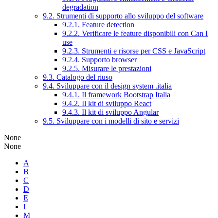
degradation
9.2. Strumenti di supporto allo sviluppo del software
9.2.1. Feature detection
9.2.2. Verificare le feature disponibili con Can I
use
9.2.3. Strumenti e risorse per CSS e JavaScript
9.2.4. Supporto browser
9.2.5. Misurare le prestazioni
9.3. Catalogo del riuso
9.4. Sviluppare con il design system .italia
9.4.1. Il framework Bootstrap Italia
9.4.2. Il kit di sviluppo React
9.4.3. Il kit di sviluppo Angular
9.5. Sviluppare con i modelli di sito e servizi
None
None
A
B
C
D
E
I
M