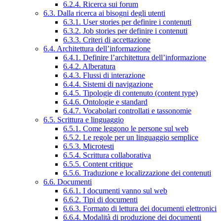
6.2.4. Ricerca sui forum
6.3. Dalla ricerca ai bisogni degli utenti
6.3.1. User stories per definire i contenuti
6.3.2. Job stories per definire i contenuti
6.3.3. Criteri di accettazione
6.4. Architettura dell’informazione
6.4.1. Definire l’architettura dell’informazione
6.4.2. Alberatura
6.4.3. Flussi di interazione
6.4.4. Sistemi di navigazione
6.4.5. Tipologie di contenuto (content type)
6.4.6. Ontologie e standard
6.4.7. Vocabolari controllati e tassonomie
6.5. Scrittura e linguaggio
6.5.1. Come leggono le persone sul web
6.5.2. Le regole per un linguaggio semplice
6.5.3. Microtesti
6.5.4. Scrittura collaborativa
6.5.5. Content critique
6.5.6. Traduzione e localizzazione dei contenuti
6.6. Documenti
6.6.1. I documenti vanno sul web
6.6.2. Tipi di documenti
6.6.3. Formato di lettura dei documenti elettronici
6.6.4. Modalità di produzione dei documenti