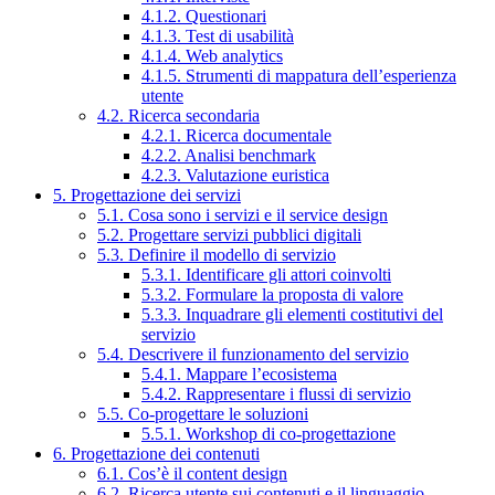
4.1.2. Questionari
4.1.3. Test di usabilità
4.1.4. Web analytics
4.1.5. Strumenti di mappatura dell’esperienza
utente
4.2. Ricerca secondaria
4.2.1. Ricerca documentale
4.2.2. Analisi benchmark
4.2.3. Valutazione euristica
5. Progettazione dei servizi
5.1. Cosa sono i servizi e il service design
5.2. Progettare servizi pubblici digitali
5.3. Definire il modello di servizio
5.3.1. Identificare gli attori coinvolti
5.3.2. Formulare la proposta di valore
5.3.3. Inquadrare gli elementi costitutivi del
servizio
5.4. Descrivere il funzionamento del servizio
5.4.1. Mappare l’ecosistema
5.4.2. Rappresentare i flussi di servizio
5.5. Co-progettare le soluzioni
5.5.1. Workshop di co-progettazione
6. Progettazione dei contenuti
6.1. Cos’è il content design
6.2. Ricerca utente sui contenuti e il linguaggio