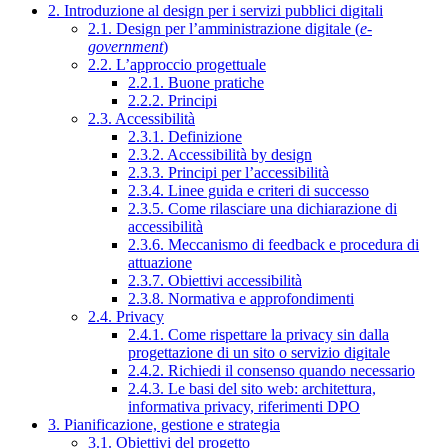
2. Introduzione al design per i servizi pubblici digitali
2.1. Design per l’amministrazione digitale (
e-
government
)
2.2. L’approccio progettuale
2.2.1. Buone pratiche
2.2.2. Principi
2.3. Accessibilità
2.3.1. Definizione
2.3.2. Accessibilità by design
2.3.3. Principi per l’accessibilità
2.3.4. Linee guida e criteri di successo
2.3.5. Come rilasciare una dichiarazione di
accessibilità
2.3.6. Meccanismo di feedback e procedura di
attuazione
2.3.7. Obiettivi accessibilità
2.3.8. Normativa e approfondimenti
2.4. Privacy
2.4.1. Come rispettare la privacy sin dalla
progettazione di un sito o servizio digitale
2.4.2. Richiedi il consenso quando necessario
2.4.3. Le basi del sito web: architettura,
informativa privacy, riferimenti DPO
3. Pianificazione, gestione e strategia
3.1. Obiettivi del progetto