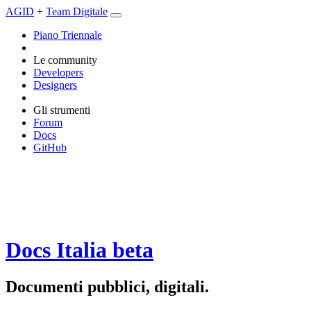
AGID
+
Team Digitale
Piano Triennale
Le community
Developers
Designers
Gli strumenti
Forum
Docs
GitHub
Docs Italia
beta
Documenti pubblici, digitali.