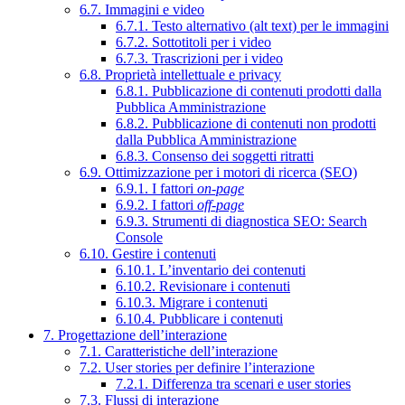
6.7. Immagini e video
6.7.1. Testo alternativo (alt text) per le immagini
6.7.2. Sottotitoli per i video
6.7.3. Trascrizioni per i video
6.8. Proprietà intellettuale e privacy
6.8.1. Pubblicazione di contenuti prodotti dalla
Pubblica Amministrazione
6.8.2. Pubblicazione di contenuti non prodotti
dalla Pubblica Amministrazione
6.8.3. Consenso dei soggetti ritratti
6.9. Ottimizzazione per i motori di ricerca (SEO)
6.9.1. I fattori
on-page
6.9.2. I fattori
off-page
6.9.3. Strumenti di diagnostica SEO: Search
Console
6.10. Gestire i contenuti
6.10.1. L’inventario dei contenuti
6.10.2. Revisionare i contenuti
6.10.3. Migrare i contenuti
6.10.4. Pubblicare i contenuti
7. Progettazione dell’interazione
7.1. Caratteristiche dell’interazione
7.2. User stories per definire l’interazione
7.2.1. Differenza tra scenari e user stories
7.3. Flussi di interazione