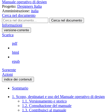
Manuale operativo di design
Progetto:
Designers Italia
Amministrazione:
italia
Cerca nel documento
Cerca nel documento
Informazioni
versione-corrente
Scarica
pdf
html
epub
Sorgente
Azioni
indice dei contenuti
Sommario
1. Scopo, destinatari e uso del Manuale operativo di design
1.1. Versionamento e storico
1.2. Consultazione del manuale
1.3. Contribuisci al manuale