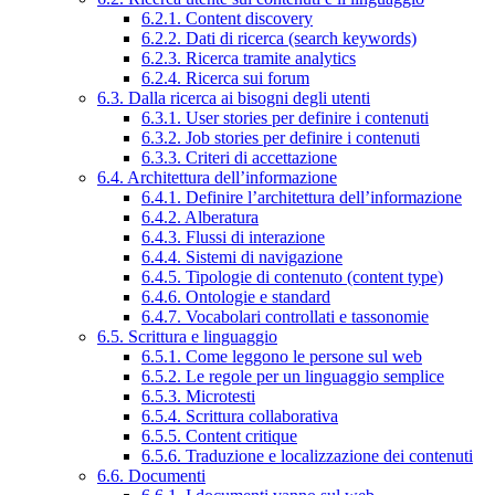
6.2.1. Content discovery
6.2.2. Dati di ricerca (search keywords)
6.2.3. Ricerca tramite analytics
6.2.4. Ricerca sui forum
6.3. Dalla ricerca ai bisogni degli utenti
6.3.1. User stories per definire i contenuti
6.3.2. Job stories per definire i contenuti
6.3.3. Criteri di accettazione
6.4. Architettura dell’informazione
6.4.1. Definire l’architettura dell’informazione
6.4.2. Alberatura
6.4.3. Flussi di interazione
6.4.4. Sistemi di navigazione
6.4.5. Tipologie di contenuto (content type)
6.4.6. Ontologie e standard
6.4.7. Vocabolari controllati e tassonomie
6.5. Scrittura e linguaggio
6.5.1. Come leggono le persone sul web
6.5.2. Le regole per un linguaggio semplice
6.5.3. Microtesti
6.5.4. Scrittura collaborativa
6.5.5. Content critique
6.5.6. Traduzione e localizzazione dei contenuti
6.6. Documenti