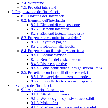
7.4. Wireframe
7.5. Prototipi interattivi
8. Progettazione dell’interfaccia
8.1. Obiettivi dell’interfaccia
8.2. Elementi dell’interfaccia
8.2.1. Elementi di composizione
8.2.2. Elementi interattivi
8.2.3. Elementi testuali (microtesti)
8.3. Progettare e costruire in alta fedeltà
8.3.1. Layout di pagina
8.3.2. Prototipi in alta fedeltà
8.4. Progettare con il design system .italia
8.4.1. Documentazione
8.4.2. Benefici del design system
8.4.3. Risorse operative
8.4.4. Come contribuire al design system .italia
8.5. Progettare con i modelli di sito e servizi
8.5.1. Vantaggi dell’utilizzo dei modelli
8.5.2. I modelli di sito e servizi disponibili
9. Sviluppo dell’interfaccia
9.1. Approccio allo sviluppo
9.1.1. Attività preliminari
9.1.2. Web design responsivo e accessibile
9.1.3. Mobile first
9.1.4. Progressive enhancement e Graceful