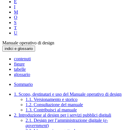
E
I
M
O
S
T
U
Manuale operativo di design
indici e glossario
contenuti
figure
tabelle
glossario
Sommario
1. Scopo, destinatari e uso del Manuale operativo di design
1.1. Versionamento e storico
1.2. Consultazione del manuale
1.3. Contribuisci al manuale
2. Introduzione al design per i servizi pubblici digitali
2.1. Design per l’amministrazione digitale (
e-
government
)