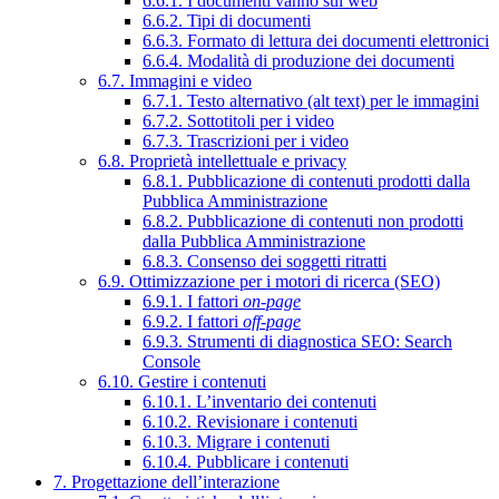
6.6.1. I documenti vanno sul web
6.6.2. Tipi di documenti
6.6.3. Formato di lettura dei documenti elettronici
6.6.4. Modalità di produzione dei documenti
6.7. Immagini e video
6.7.1. Testo alternativo (alt text) per le immagini
6.7.2. Sottotitoli per i video
6.7.3. Trascrizioni per i video
6.8. Proprietà intellettuale e privacy
6.8.1. Pubblicazione di contenuti prodotti dalla
Pubblica Amministrazione
6.8.2. Pubblicazione di contenuti non prodotti
dalla Pubblica Amministrazione
6.8.3. Consenso dei soggetti ritratti
6.9. Ottimizzazione per i motori di ricerca (SEO)
6.9.1. I fattori
on-page
6.9.2. I fattori
off-page
6.9.3. Strumenti di diagnostica SEO: Search
Console
6.10. Gestire i contenuti
6.10.1. L’inventario dei contenuti
6.10.2. Revisionare i contenuti
6.10.3. Migrare i contenuti
6.10.4. Pubblicare i contenuti
7. Progettazione dell’interazione