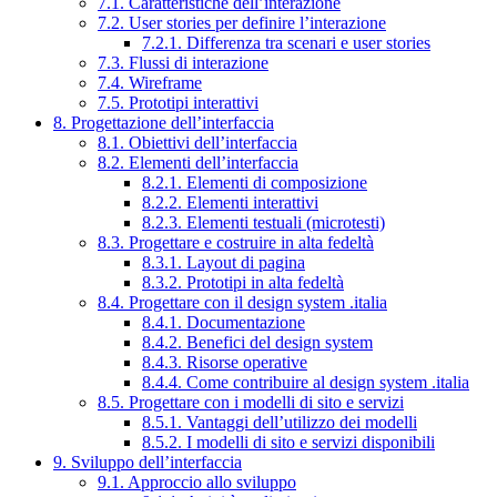
7.1. Caratteristiche dell’interazione
7.2. User stories per definire l’interazione
7.2.1. Differenza tra scenari e user stories
7.3. Flussi di interazione
7.4. Wireframe
7.5. Prototipi interattivi
8. Progettazione dell’interfaccia
8.1. Obiettivi dell’interfaccia
8.2. Elementi dell’interfaccia
8.2.1. Elementi di composizione
8.2.2. Elementi interattivi
8.2.3. Elementi testuali (microtesti)
8.3. Progettare e costruire in alta fedeltà
8.3.1. Layout di pagina
8.3.2. Prototipi in alta fedeltà
8.4. Progettare con il design system .italia
8.4.1. Documentazione
8.4.2. Benefici del design system
8.4.3. Risorse operative
8.4.4. Come contribuire al design system .italia
8.5. Progettare con i modelli di sito e servizi
8.5.1. Vantaggi dell’utilizzo dei modelli
8.5.2. I modelli di sito e servizi disponibili
9. Sviluppo dell’interfaccia
9.1. Approccio allo sviluppo