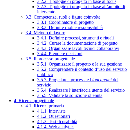
3.2.2. Tipologie di progetto in base al focus
3.2.3. Tipologie di progetto in base all’ambito di
intervento
3.3. Competenze, ruoli e figure coinvolte
3.3.1. Coordinatore di progetto
3.3.2. Definire ruoli e responsabilità
3.4. Metodo di lavoro
3.4.1. Definire processi, strumenti e rituali
3.4.2. Curare la documentazione di progetto
3.4.3. Organizzare tavoli tecnici collaborativi
3.4.4. Prendere decisioni
3.5. Il processo progettuale
3.5.1. Organizzare il progetto e la sua gestione
3.5.2. Comprendere il contesto d’uso del servizio
pubblico
3.5.3. Progettare i processi e i
touchpoint
del
servizio
3.5.4. Realizzare l’interfaccia utente del servizio
3.5.5. Validare la soluzione ottenuta
4. Ricerca progettuale
4.1. Ricerca primaria
4.1.1. Interviste
4.1.2. Questionari
4.1.3. Test di usabilità
4.1.4. Web analytics