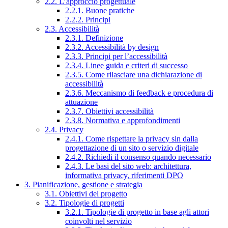
2.2. L’approccio progettuale
2.2.1. Buone pratiche
2.2.2. Principi
2.3. Accessibilità
2.3.1. Definizione
2.3.2. Accessibilità by design
2.3.3. Principi per l’accessibilità
2.3.4. Linee guida e criteri di successo
2.3.5. Come rilasciare una dichiarazione di
accessibilità
2.3.6. Meccanismo di feedback e procedura di
attuazione
2.3.7. Obiettivi accessibilità
2.3.8. Normativa e approfondimenti
2.4. Privacy
2.4.1. Come rispettare la privacy sin dalla
progettazione di un sito o servizio digitale
2.4.2. Richiedi il consenso quando necessario
2.4.3. Le basi del sito web: architettura,
informativa privacy, riferimenti DPO
3. Pianificazione, gestione e strategia
3.1. Obiettivi del progetto
3.2. Tipologie di progetti
3.2.1. Tipologie di progetto in base agli attori
coinvolti nel servizio