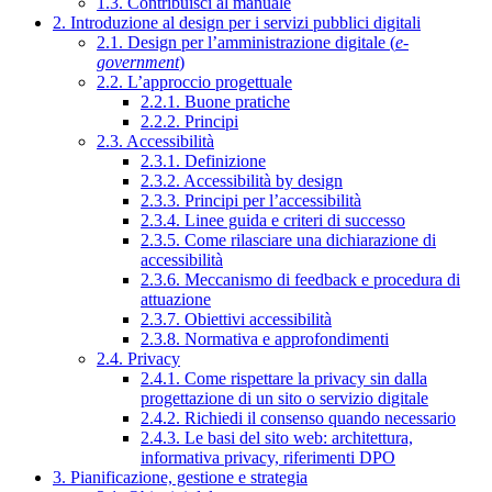
1.3. Contribuisci al manuale
2. Introduzione al design per i servizi pubblici digitali
2.1. Design per l’amministrazione digitale (
e-
government
)
2.2. L’approccio progettuale
2.2.1. Buone pratiche
2.2.2. Principi
2.3. Accessibilità
2.3.1. Definizione
2.3.2. Accessibilità by design
2.3.3. Principi per l’accessibilità
2.3.4. Linee guida e criteri di successo
2.3.5. Come rilasciare una dichiarazione di
accessibilità
2.3.6. Meccanismo di feedback e procedura di
attuazione
2.3.7. Obiettivi accessibilità
2.3.8. Normativa e approfondimenti
2.4. Privacy
2.4.1. Come rispettare la privacy sin dalla
progettazione di un sito o servizio digitale
2.4.2. Richiedi il consenso quando necessario
2.4.3. Le basi del sito web: architettura,
informativa privacy, riferimenti DPO
3. Pianificazione, gestione e strategia