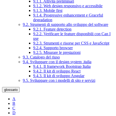
9.1.1. Attività preliminari
9.1.2. Web design responsivo e accessibile
9.1.3. Mobile first
9.1.4. Progressive enhancement e Graceful
degradation
9.2. Strumenti di supporto allo sviluppo del software
9.2.1. Feature detection
9.2.2. Verificare le feature disponibili con Can I
use
9.2.3. Strumenti e risorse per CSS e JavaScript
9.2.4. Supporto browser
9.2.5. Misurare le prestazioni
9.3. Catalogo del riuso
9.4. Sviluppare con il design system .italia
9.4.1. Il framework Bootstrap Italia
9.4.2. Il kit di sviluppo React
9.4.3. Il kit di sviluppo Angular
9.5. Sviluppare con i modelli di sito e servizi
glossario
A
B
C
D