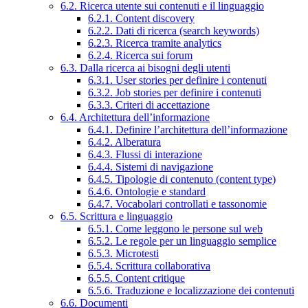
6.2. Ricerca utente sui contenuti e il linguaggio
6.2.1. Content discovery
6.2.2. Dati di ricerca (search keywords)
6.2.3. Ricerca tramite analytics
6.2.4. Ricerca sui forum
6.3. Dalla ricerca ai bisogni degli utenti
6.3.1. User stories per definire i contenuti
6.3.2. Job stories per definire i contenuti
6.3.3. Criteri di accettazione
6.4. Architettura dell’informazione
6.4.1. Definire l’architettura dell’informazione
6.4.2. Alberatura
6.4.3. Flussi di interazione
6.4.4. Sistemi di navigazione
6.4.5. Tipologie di contenuto (content type)
6.4.6. Ontologie e standard
6.4.7. Vocabolari controllati e tassonomie
6.5. Scrittura e linguaggio
6.5.1. Come leggono le persone sul web
6.5.2. Le regole per un linguaggio semplice
6.5.3. Microtesti
6.5.4. Scrittura collaborativa
6.5.5. Content critique
6.5.6. Traduzione e localizzazione dei contenuti
6.6. Documenti