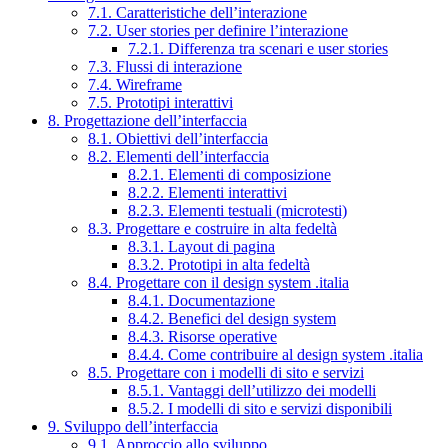
7.1. Caratteristiche dell’interazione
7.2. User stories per definire l’interazione
7.2.1. Differenza tra scenari e user stories
7.3. Flussi di interazione
7.4. Wireframe
7.5. Prototipi interattivi
8. Progettazione dell’interfaccia
8.1. Obiettivi dell’interfaccia
8.2. Elementi dell’interfaccia
8.2.1. Elementi di composizione
8.2.2. Elementi interattivi
8.2.3. Elementi testuali (microtesti)
8.3. Progettare e costruire in alta fedeltà
8.3.1. Layout di pagina
8.3.2. Prototipi in alta fedeltà
8.4. Progettare con il design system .italia
8.4.1. Documentazione
8.4.2. Benefici del design system
8.4.3. Risorse operative
8.4.4. Come contribuire al design system .italia
8.5. Progettare con i modelli di sito e servizi
8.5.1. Vantaggi dell’utilizzo dei modelli
8.5.2. I modelli di sito e servizi disponibili
9. Sviluppo dell’interfaccia
9.1. Approccio allo sviluppo