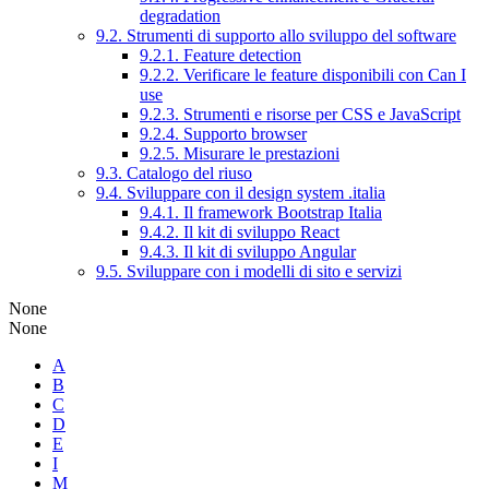
degradation
9.2. Strumenti di supporto allo sviluppo del software
9.2.1. Feature detection
9.2.2. Verificare le feature disponibili con Can I
use
9.2.3. Strumenti e risorse per CSS e JavaScript
9.2.4. Supporto browser
9.2.5. Misurare le prestazioni
9.3. Catalogo del riuso
9.4. Sviluppare con il design system .italia
9.4.1. Il framework Bootstrap Italia
9.4.2. Il kit di sviluppo React
9.4.3. Il kit di sviluppo Angular
9.5. Sviluppare con i modelli di sito e servizi
None
None
A
B
C
D
E
I
M