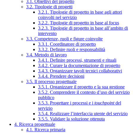
3.1. Obiettivi del progetto
3.2. Tipologie di progetti
3.2.1. Tipologie di progetto in base agli attori
coinvolti nel servizio
3.2.2. Tipologie di progetto in base al focus
3.2.3. Tipologie di progetto in base all’ambito di
intervento
3.3. Competenze, ruoli e figure coinvolte
3.3.1. Coordinatore di progetto
3.3.2. Definire ruoli e responsabilità
3.4. Metodo di lavoro
3.4.1. Definire processi, strumenti e rituali
3.4.2. Curare la documentazione di progetto
3.4.3. Organizzare tavoli tecnici collaborativi
3.4.4. Prendere decisioni
3.5. Il processo progettuale
3.5.1. Organizzare il progetto e la sua gestione
3.5.2. Comprendere il contesto d’uso del servizio
pubblico
3.5.3. Progettare i processi e i
touchpoint
del
servizio
3.5.4. Realizzare l’interfaccia utente del servizio
3.5.5. Validare la soluzione ottenuta
4. Ricerca progettuale
4.1. Ricerca primaria