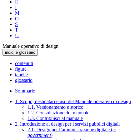
E
I
M
O
S
T
U
Manuale operativo di design
indici e glossario
contenuti
figure
tabelle
glossario
Sommario
1. Scopo, destinatari e uso del Manuale operativo di design
1.1. Versionamento e storico
1.2. Consultazione del manuale
1.3. Contribuisci al manuale
2. Introduzione al design per i servizi pubblici digitali
2.1. Design per l’amministrazione digitale (
e-
government
)