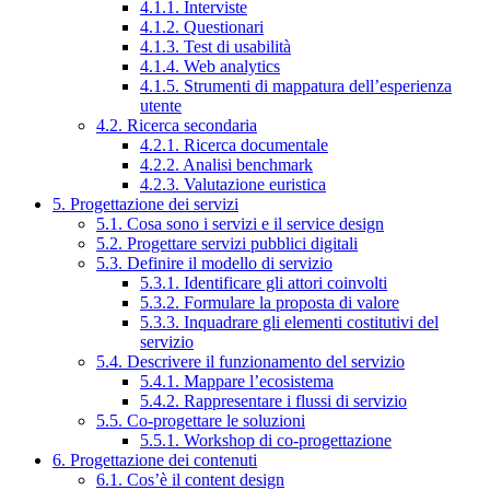
4.1.1. Interviste
4.1.2. Questionari
4.1.3. Test di usabilità
4.1.4. Web analytics
4.1.5. Strumenti di mappatura dell’esperienza
utente
4.2. Ricerca secondaria
4.2.1. Ricerca documentale
4.2.2. Analisi benchmark
4.2.3. Valutazione euristica
5. Progettazione dei servizi
5.1. Cosa sono i servizi e il service design
5.2. Progettare servizi pubblici digitali
5.3. Definire il modello di servizio
5.3.1. Identificare gli attori coinvolti
5.3.2. Formulare la proposta di valore
5.3.3. Inquadrare gli elementi costitutivi del
servizio
5.4. Descrivere il funzionamento del servizio
5.4.1. Mappare l’ecosistema
5.4.2. Rappresentare i flussi di servizio
5.5. Co-progettare le soluzioni
5.5.1. Workshop di co-progettazione
6. Progettazione dei contenuti
6.1. Cos’è il content design