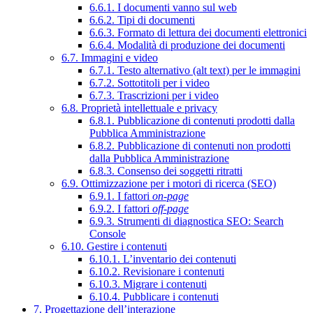
6.6.1. I documenti vanno sul web
6.6.2. Tipi di documenti
6.6.3. Formato di lettura dei documenti elettronici
6.6.4. Modalità di produzione dei documenti
6.7. Immagini e video
6.7.1. Testo alternativo (alt text) per le immagini
6.7.2. Sottotitoli per i video
6.7.3. Trascrizioni per i video
6.8. Proprietà intellettuale e privacy
6.8.1. Pubblicazione di contenuti prodotti dalla
Pubblica Amministrazione
6.8.2. Pubblicazione di contenuti non prodotti
dalla Pubblica Amministrazione
6.8.3. Consenso dei soggetti ritratti
6.9. Ottimizzazione per i motori di ricerca (SEO)
6.9.1. I fattori
on-page
6.9.2. I fattori
off-page
6.9.3. Strumenti di diagnostica SEO: Search
Console
6.10. Gestire i contenuti
6.10.1. L’inventario dei contenuti
6.10.2. Revisionare i contenuti
6.10.3. Migrare i contenuti
6.10.4. Pubblicare i contenuti
7. Progettazione dell’interazione