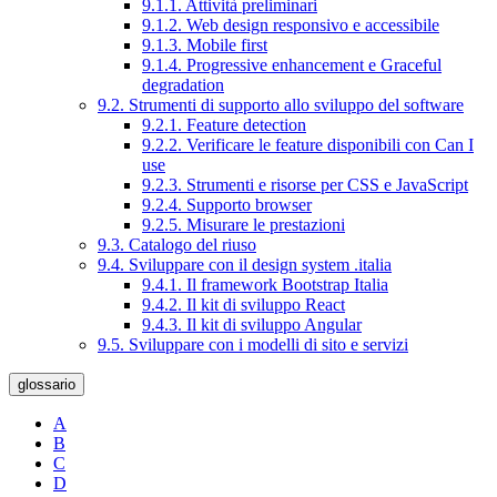
9.1.1. Attività preliminari
9.1.2. Web design responsivo e accessibile
9.1.3. Mobile first
9.1.4. Progressive enhancement e Graceful
degradation
9.2. Strumenti di supporto allo sviluppo del software
9.2.1. Feature detection
9.2.2. Verificare le feature disponibili con Can I
use
9.2.3. Strumenti e risorse per CSS e JavaScript
9.2.4. Supporto browser
9.2.5. Misurare le prestazioni
9.3. Catalogo del riuso
9.4. Sviluppare con il design system .italia
9.4.1. Il framework Bootstrap Italia
9.4.2. Il kit di sviluppo React
9.4.3. Il kit di sviluppo Angular
9.5. Sviluppare con i modelli di sito e servizi
glossario
A
B
C
D