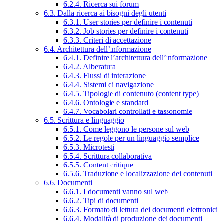
6.2.4. Ricerca sui forum
6.3. Dalla ricerca ai bisogni degli utenti
6.3.1. User stories per definire i contenuti
6.3.2. Job stories per definire i contenuti
6.3.3. Criteri di accettazione
6.4. Architettura dell’informazione
6.4.1. Definire l’architettura dell’informazione
6.4.2. Alberatura
6.4.3. Flussi di interazione
6.4.4. Sistemi di navigazione
6.4.5. Tipologie di contenuto (content type)
6.4.6. Ontologie e standard
6.4.7. Vocabolari controllati e tassonomie
6.5. Scrittura e linguaggio
6.5.1. Come leggono le persone sul web
6.5.2. Le regole per un linguaggio semplice
6.5.3. Microtesti
6.5.4. Scrittura collaborativa
6.5.5. Content critique
6.5.6. Traduzione e localizzazione dei contenuti
6.6. Documenti
6.6.1. I documenti vanno sul web
6.6.2. Tipi di documenti
6.6.3. Formato di lettura dei documenti elettronici
6.6.4. Modalità di produzione dei documenti