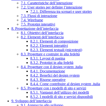
7.1. Caratteristiche dell’interazione
7.2. User stories per definire l’interazione
7.2.1. Differenza tra scenari e user stories
7.3. Flussi di interazione
7.4. Wireframe
7.5. Prototipi interattivi
8. Progettazione dell’interfaccia
8.1. Obiettivi dell’interfaccia
8.2. Elementi dell’interfaccia
8.2.1. Elementi di composizione
8.2.2. Elementi interattivi
8.2.3. Elementi testuali (microtesti)
8.3. Progettare e costruire in alta fedeltà
8.3.1. Layout di pagina
8.3.2. Prototipi in alta fedeltà
8.4. Progettare con il design system .italia
8.4.1. Documentazione
8.4.2. Benefici del design system
8.4.3. Risorse operative
8.4.4. Come contribuire al design system .italia
8.5. Progettare con i modelli di sito e servizi
8.5.1. Vantaggi dell’utilizzo dei modelli
8.5.2. I modelli di sito e servizi disponibili
9. Sviluppo dell’interfaccia
9.1. Approccio allo sviluppo