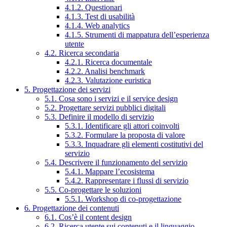
4.1.2. Questionari
4.1.3. Test di usabilità
4.1.4. Web analytics
4.1.5. Strumenti di mappatura dell’esperienza
utente
4.2. Ricerca secondaria
4.2.1. Ricerca documentale
4.2.2. Analisi benchmark
4.2.3. Valutazione euristica
5. Progettazione dei servizi
5.1. Cosa sono i servizi e il service design
5.2. Progettare servizi pubblici digitali
5.3. Definire il modello di servizio
5.3.1. Identificare gli attori coinvolti
5.3.2. Formulare la proposta di valore
5.3.3. Inquadrare gli elementi costitutivi del
servizio
5.4. Descrivere il funzionamento del servizio
5.4.1. Mappare l’ecosistema
5.4.2. Rappresentare i flussi di servizio
5.5. Co-progettare le soluzioni
5.5.1. Workshop di co-progettazione
6. Progettazione dei contenuti
6.1. Cos’è il content design
6.2. Ricerca utente sui contenuti e il linguaggio