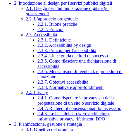
2. Introduzione al design per i servizi pubblici digitali
2.1. Design per l’amministrazione digitale (
e-
government
)
2.2. L’approccio progettuale
2.2.1. Buone pratiche
2.2.2. Principi
2.3. Accessibilità
2.3.1. Definizione
2.3.2. Accessibilità by design
2.3.3. Principi per l’accessibilità
2.3.4. Linee guida e criteri di successo
2.3.5. Come rilasciare una dichiarazione di
accessibilità
2.3.6. Meccanismo di feedback e procedura di
attuazione
2.3.7. Obiettivi accessibilità
2.3.8. Normativa e approfondimenti
2.4. Privacy
2.4.1. Come rispettare la privacy sin dalla
progettazione di un sito o servizio digitale
2.4.2. Richiedi il consenso quando necessario
2.4.3. Le basi del sito web: architettura,
informativa privacy, riferimenti DPO
3. Pianificazione, gestione e strategia
3.1. Obiettivi del progetto