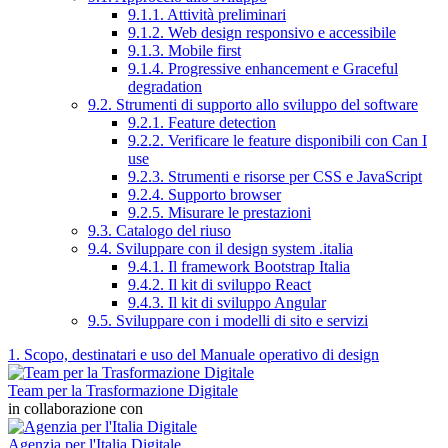
9.1.1. Attività preliminari
9.1.2. Web design responsivo e accessibile
9.1.3. Mobile first
9.1.4. Progressive enhancement e Graceful
degradation
9.2. Strumenti di supporto allo sviluppo del software
9.2.1. Feature detection
9.2.2. Verificare le feature disponibili con Can I
use
9.2.3. Strumenti e risorse per CSS e JavaScript
9.2.4. Supporto browser
9.2.5. Misurare le prestazioni
9.3. Catalogo del riuso
9.4. Sviluppare con il design system .italia
9.4.1. Il framework Bootstrap Italia
9.4.2. Il kit di sviluppo React
9.4.3. Il kit di sviluppo Angular
9.5. Sviluppare con i modelli di sito e servizi
1. Scopo, destinatari e uso del Manuale operativo di design
Team per la Trasformazione Digitale
in collaborazione con
Agenzia per l'Italia Digitale