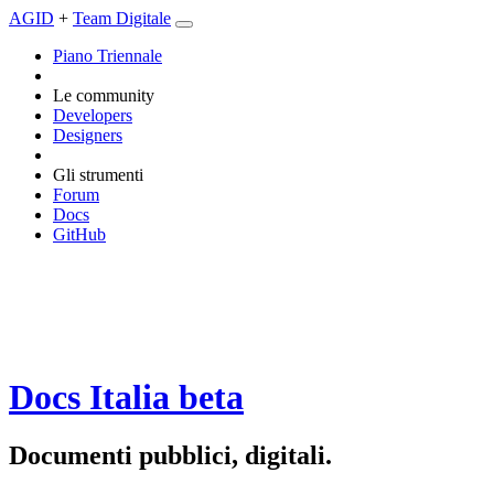
AGID
+
Team Digitale
Piano Triennale
Le community
Developers
Designers
Gli strumenti
Forum
Docs
GitHub
Docs Italia
beta
Documenti pubblici, digitali.