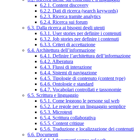
6.2.1. Content discovery
6.2.2. Dati di ricerca (search keywords)
6.2.3. Ricerca tramite analytics
6.2.4. Ricerca sui forum
6.3. Dalla ricerca ai bisogni degli utenti
6.3.1. User stories per definire i contenuti
6.3.2. Job stories per definire i contenuti
6.3.3. Criteri di accettazione
6.4. Architettura dell’informazione
6.4.1. Definire l’architettura dell’informazione
6.4.2. Alberatura
6.4.3. Flussi di interazione
6.4.4. Sistemi di navigazione
6.4.5. Tipologie di contenuto (content type)
6.4.6. Ontologie e standard
6.4.7. Vocabolari controllati e tassonomie
6.5. Scrittura e linguaggio
6.5.1. Come leggono le persone sul web
6.5.2. Le regole per un linguaggio semplice
6.5.3. Microtesti
6.5.4. Scrittura collaborativa
6.5.5. Content critique
6.5.6. Traduzione e localizzazione dei contenuti
6.6. Documenti