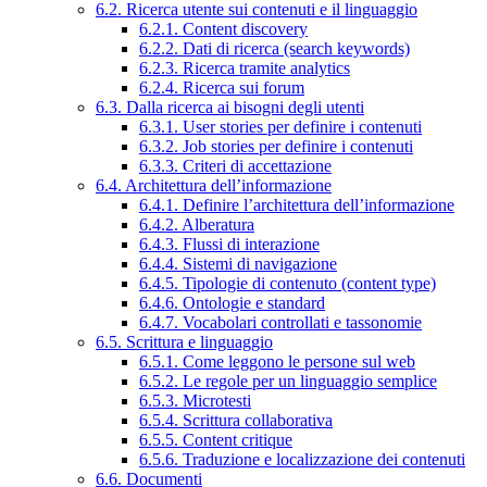
6.2. Ricerca utente sui contenuti e il linguaggio
6.2.1. Content discovery
6.2.2. Dati di ricerca (search keywords)
6.2.3. Ricerca tramite analytics
6.2.4. Ricerca sui forum
6.3. Dalla ricerca ai bisogni degli utenti
6.3.1. User stories per definire i contenuti
6.3.2. Job stories per definire i contenuti
6.3.3. Criteri di accettazione
6.4. Architettura dell’informazione
6.4.1. Definire l’architettura dell’informazione
6.4.2. Alberatura
6.4.3. Flussi di interazione
6.4.4. Sistemi di navigazione
6.4.5. Tipologie di contenuto (content type)
6.4.6. Ontologie e standard
6.4.7. Vocabolari controllati e tassonomie
6.5. Scrittura e linguaggio
6.5.1. Come leggono le persone sul web
6.5.2. Le regole per un linguaggio semplice
6.5.3. Microtesti
6.5.4. Scrittura collaborativa
6.5.5. Content critique
6.5.6. Traduzione e localizzazione dei contenuti
6.6. Documenti