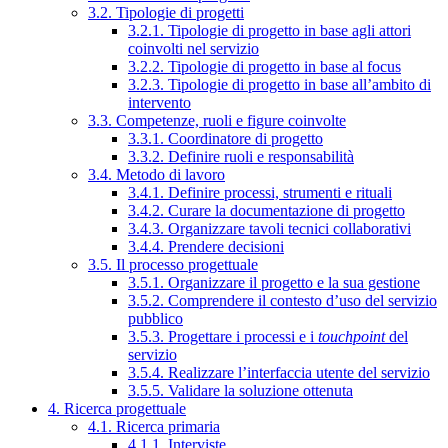
3.2. Tipologie di progetti
3.2.1. Tipologie di progetto in base agli attori
coinvolti nel servizio
3.2.2. Tipologie di progetto in base al focus
3.2.3. Tipologie di progetto in base all’ambito di
intervento
3.3. Competenze, ruoli e figure coinvolte
3.3.1. Coordinatore di progetto
3.3.2. Definire ruoli e responsabilità
3.4. Metodo di lavoro
3.4.1. Definire processi, strumenti e rituali
3.4.2. Curare la documentazione di progetto
3.4.3. Organizzare tavoli tecnici collaborativi
3.4.4. Prendere decisioni
3.5. Il processo progettuale
3.5.1. Organizzare il progetto e la sua gestione
3.5.2. Comprendere il contesto d’uso del servizio
pubblico
3.5.3. Progettare i processi e i
touchpoint
del
servizio
3.5.4. Realizzare l’interfaccia utente del servizio
3.5.5. Validare la soluzione ottenuta
4. Ricerca progettuale
4.1. Ricerca primaria
4.1.1. Interviste