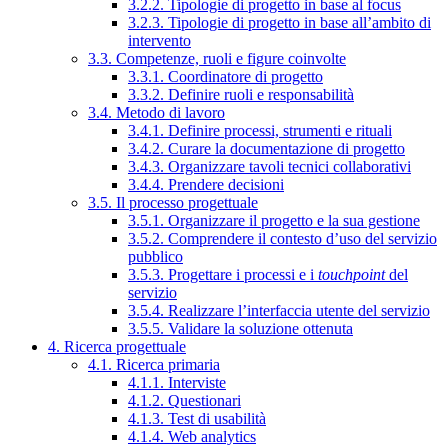
3.2.2. Tipologie di progetto in base al focus
3.2.3. Tipologie di progetto in base all’ambito di
intervento
3.3. Competenze, ruoli e figure coinvolte
3.3.1. Coordinatore di progetto
3.3.2. Definire ruoli e responsabilità
3.4. Metodo di lavoro
3.4.1. Definire processi, strumenti e rituali
3.4.2. Curare la documentazione di progetto
3.4.3. Organizzare tavoli tecnici collaborativi
3.4.4. Prendere decisioni
3.5. Il processo progettuale
3.5.1. Organizzare il progetto e la sua gestione
3.5.2. Comprendere il contesto d’uso del servizio
pubblico
3.5.3. Progettare i processi e i
touchpoint
del
servizio
3.5.4. Realizzare l’interfaccia utente del servizio
3.5.5. Validare la soluzione ottenuta
4. Ricerca progettuale
4.1. Ricerca primaria
4.1.1. Interviste
4.1.2. Questionari
4.1.3. Test di usabilità
4.1.4. Web analytics