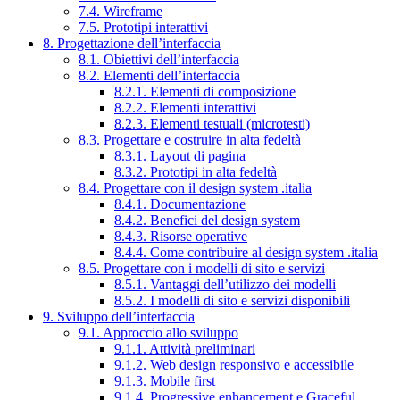
7.4. Wireframe
7.5. Prototipi interattivi
8. Progettazione dell’interfaccia
8.1. Obiettivi dell’interfaccia
8.2. Elementi dell’interfaccia
8.2.1. Elementi di composizione
8.2.2. Elementi interattivi
8.2.3. Elementi testuali (microtesti)
8.3. Progettare e costruire in alta fedeltà
8.3.1. Layout di pagina
8.3.2. Prototipi in alta fedeltà
8.4. Progettare con il design system .italia
8.4.1. Documentazione
8.4.2. Benefici del design system
8.4.3. Risorse operative
8.4.4. Come contribuire al design system .italia
8.5. Progettare con i modelli di sito e servizi
8.5.1. Vantaggi dell’utilizzo dei modelli
8.5.2. I modelli di sito e servizi disponibili
9. Sviluppo dell’interfaccia
9.1. Approccio allo sviluppo
9.1.1. Attività preliminari
9.1.2. Web design responsivo e accessibile
9.1.3. Mobile first
9.1.4. Progressive enhancement e Graceful