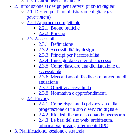
1.3. Contribuisci al manuale
2. Introduzione al design per i servizi pubblici digitali
2.1. Design per l’amministrazione digitale (
e-
government
)
2.2. L’approccio progettuale
2.2.1. Buone pratiche
2.2.2. Principi
2.3. Accessibilità
2.3.1. Definizione
2.3.2. Accessibilità by design
2.3.3. Principi per l’accessibilità
2.3.4. Linee guida e criteri di successo
2.3.5. Come rilasciare una dichiarazione di
accessibilità
2.3.6. Meccanismo di feedback e procedura di
attuazione
2.3.7. Obiettivi accessibilità
2.3.8. Normativa e approfondimenti
2.4. Privacy
2.4.1. Come rispettare la privacy sin dalla
progettazione di un sito o servizio digitale
2.4.2. Richiedi il consenso quando necessario
2.4.3. Le basi del sito web: architettura,
informativa privacy, riferimenti DPO
3. Pianificazione, gestione e strategia