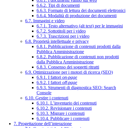
6.6.1. I documenti vanno sul web
6.6.2. Tipi di documenti
6.6.3. Formato di lettura dei documenti elettronici
6.6.4. Modalità di produzione dei documenti
6.7. Immagini e video
6.7.1. Testo alternativo (alt text) per le immagini
6.7.2. Sottotitoli per i video
6.7.3. Trascrizioni per i video
6.8. Proprietà intellettuale e privacy
6.8.1. Pubblicazione di contenuti prodotti dalla
Pubblica Amministrazione
6.8.2. Pubblicazione di contenuti non prodotti
dalla Pubblica Amministrazione
6.8.3. Consenso dei soggetti ritratti
6.9. Ottimizzazione per i motori di ricerca (SEO)
6.9.1. I fattori
on-page
6.9.2. I fattori
off-page
6.9.3. Strumenti di diagnostica SEO: Search
Console
6.10. Gestire i contenuti
6.10.1. L’inventario dei contenuti
6.10.2. Revisionare i contenuti
6.10.3. Migrare i contenuti
6.10.4. Pubblicare i contenuti
7. Progettazione dell’interazione