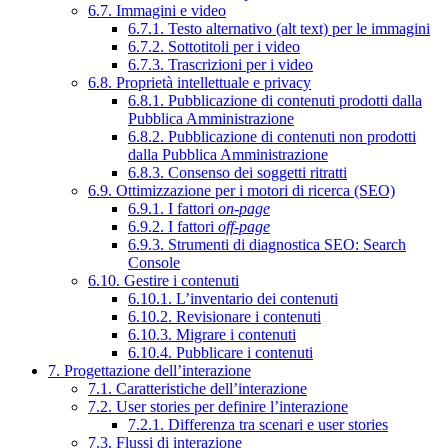
6.7. Immagini e video
6.7.1. Testo alternativo (alt text) per le immagini
6.7.2. Sottotitoli per i video
6.7.3. Trascrizioni per i video
6.8. Proprietà intellettuale e privacy
6.8.1. Pubblicazione di contenuti prodotti dalla
Pubblica Amministrazione
6.8.2. Pubblicazione di contenuti non prodotti
dalla Pubblica Amministrazione
6.8.3. Consenso dei soggetti ritratti
6.9. Ottimizzazione per i motori di ricerca (SEO)
6.9.1. I fattori
on-page
6.9.2. I fattori
off-page
6.9.3. Strumenti di diagnostica SEO: Search
Console
6.10. Gestire i contenuti
6.10.1. L’inventario dei contenuti
6.10.2. Revisionare i contenuti
6.10.3. Migrare i contenuti
6.10.4. Pubblicare i contenuti
7. Progettazione dell’interazione
7.1. Caratteristiche dell’interazione
7.2. User stories per definire l’interazione
7.2.1. Differenza tra scenari e user stories
7.3. Flussi di interazione