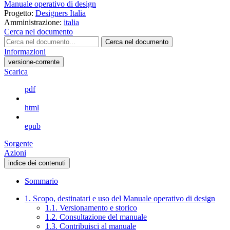
Manuale operativo di design
Progetto:
Designers Italia
Amministrazione:
italia
Cerca nel documento
Cerca nel documento
Informazioni
versione-corrente
Scarica
pdf
html
epub
Sorgente
Azioni
indice dei contenuti
Sommario
1. Scopo, destinatari e uso del Manuale operativo di design
1.1. Versionamento e storico
1.2. Consultazione del manuale
1.3. Contribuisci al manuale