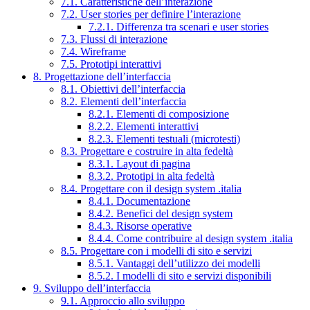
7.1. Caratteristiche dell’interazione
7.2. User stories per definire l’interazione
7.2.1. Differenza tra scenari e user stories
7.3. Flussi di interazione
7.4. Wireframe
7.5. Prototipi interattivi
8. Progettazione dell’interfaccia
8.1. Obiettivi dell’interfaccia
8.2. Elementi dell’interfaccia
8.2.1. Elementi di composizione
8.2.2. Elementi interattivi
8.2.3. Elementi testuali (microtesti)
8.3. Progettare e costruire in alta fedeltà
8.3.1. Layout di pagina
8.3.2. Prototipi in alta fedeltà
8.4. Progettare con il design system .italia
8.4.1. Documentazione
8.4.2. Benefici del design system
8.4.3. Risorse operative
8.4.4. Come contribuire al design system .italia
8.5. Progettare con i modelli di sito e servizi
8.5.1. Vantaggi dell’utilizzo dei modelli
8.5.2. I modelli di sito e servizi disponibili
9. Sviluppo dell’interfaccia
9.1. Approccio allo sviluppo