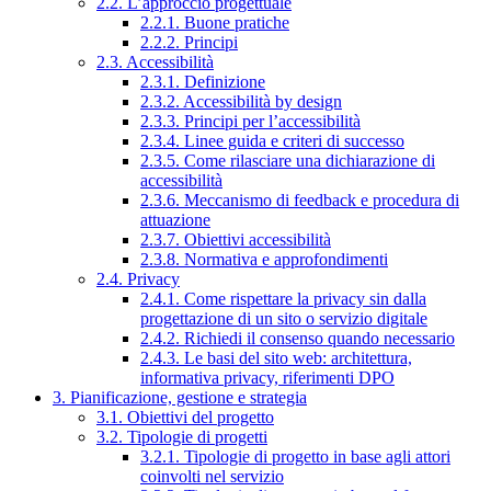
2.2. L’approccio progettuale
2.2.1. Buone pratiche
2.2.2. Principi
2.3. Accessibilità
2.3.1. Definizione
2.3.2. Accessibilità by design
2.3.3. Principi per l’accessibilità
2.3.4. Linee guida e criteri di successo
2.3.5. Come rilasciare una dichiarazione di
accessibilità
2.3.6. Meccanismo di feedback e procedura di
attuazione
2.3.7. Obiettivi accessibilità
2.3.8. Normativa e approfondimenti
2.4. Privacy
2.4.1. Come rispettare la privacy sin dalla
progettazione di un sito o servizio digitale
2.4.2. Richiedi il consenso quando necessario
2.4.3. Le basi del sito web: architettura,
informativa privacy, riferimenti DPO
3. Pianificazione, gestione e strategia
3.1. Obiettivi del progetto
3.2. Tipologie di progetti
3.2.1. Tipologie di progetto in base agli attori
coinvolti nel servizio