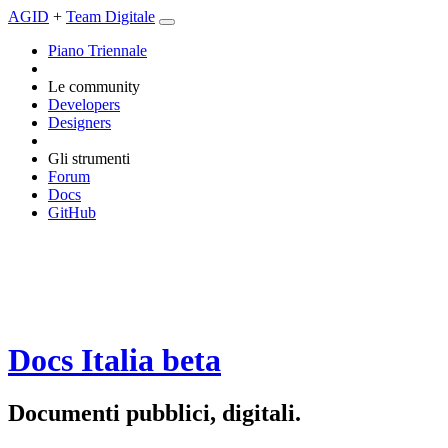
AGID
+
Team Digitale
Piano Triennale
Le community
Developers
Designers
Gli strumenti
Forum
Docs
GitHub
Docs Italia
beta
Documenti pubblici, digitali.