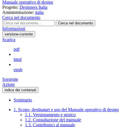
Manuale operativo di design
Progetto:
Designers Italia
Amministrazione:
italia
Cerca nel documento
Cerca nel documento
Informazioni
versione-corrente
Scarica
pdf
html
epub
Sorgente
Azioni
indice dei contenuti
Sommario
1. Scopo, destinatari e uso del Manuale operativo di design
1.1. Versionamento e storico
1.2. Consultazione del manuale
1.3. Contribuisci al manuale