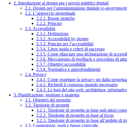
2. Introduzione al design per i servizi pubblici digitali
2.1. Design per l’amministrazione digitale (
e-government
2.2. L’approccio progettuale
2.2.1. Buone pratiche
2.2.2. Principi
2.3. Accessibilità
2.3.1. Definizione
2.3.2. Accessibilità by design
2.3.3. Principi per l’accessibilità
2.3.4. Linee guida e criteri di successo
2.3.5. Come rilasciare una dichiarazione di accessib
2.3.6. Meccanismo di feedback e procedura di attu
2.3.7. Obiettivi accessibilità
2.3.8. Normativa e approfondimenti
2.4. Privacy
2.4.1. Come rispettare la privacy sin dalla progettaz
2.4.2. Richiedi il consenso quando necessario
2.4.3. Le basi del sito web: architettura, informati
3. Pianificazione, gestione e strategia
3.1. Obiettivi del progetto
3.2. Tipologie di progetti
3.2.1. Tipologie di progetto in base agli attori coinv
3.2.2. Tipologie di progetto in base al focus
3.2.3. Tipologie di progetto in base all’ambito di i
3.3. Competenze, ruoli e figure coinvolte