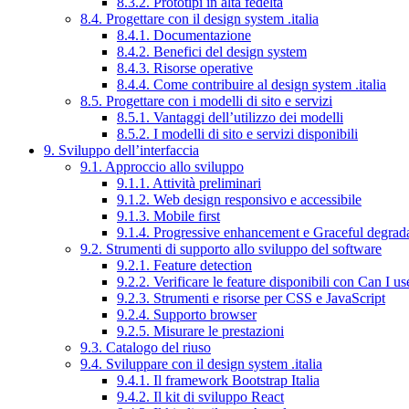
8.3.2. Prototipi in alta fedeltà
8.4. Progettare con il design system .italia
8.4.1. Documentazione
8.4.2. Benefici del design system
8.4.3. Risorse operative
8.4.4. Come contribuire al design system .italia
8.5. Progettare con i modelli di sito e servizi
8.5.1. Vantaggi dell’utilizzo dei modelli
8.5.2. I modelli di sito e servizi disponibili
9. Sviluppo dell’interfaccia
9.1. Approccio allo sviluppo
9.1.1. Attività preliminari
9.1.2. Web design responsivo e accessibile
9.1.3. Mobile first
9.1.4. Progressive enhancement e Graceful degrad
9.2. Strumenti di supporto allo sviluppo del software
9.2.1. Feature detection
9.2.2. Verificare le feature disponibili con Can I us
9.2.3. Strumenti e risorse per CSS e JavaScript
9.2.4. Supporto browser
9.2.5. Misurare le prestazioni
9.3. Catalogo del riuso
9.4. Sviluppare con il design system .italia
9.4.1. Il framework Bootstrap Italia
9.4.2. Il kit di sviluppo React