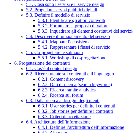
5.1. Cosa sono i servizi e il service design
5.2. Progettare servizi pubblici digitali
5.3. Definire il modello di servizio
5.3.1. Identificare gli attori coinvolti
5.3.2. Formulare la proposta di valore
5.3.3. Inquadrare gli elementi costitutivi del serviz
5.4. Descrivere il funzionamento del servizio
5.4.1. Mappare l’ecosistema
5.4.2. Rappresentare i flussi di servizio
5.5. Co-progettare le soluzioni
5.5.1. Workshop di co-progettazione
6. Progettazione dei contenuti
6.1. Cos’è il content design
6.2. Ricerca utente sui contenuti e il linguaggio
6.2.1. Content discovery
6.2.2. Dati di ricerca (search keywords)
6.2.3. Ricerca tramite analytics
6.2.4. Ricerca sui forum
6.3. Dalla ricerca ai bisogni degli utenti
6.3.1. User stories per definire i contenuti
6.3.2. Job stories per definire i contenuti
6.3.3. Criteri di accettazione
6.4. Architettura dell’informazione
6.4.1. Definire l’architettura dell’informazione
6.4.2. Alberatura