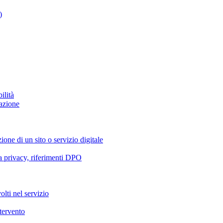
)
ilità
azione
ione di un sito o servizio digitale
va privacy, riferimenti DPO
olti nel servizio
ntervento