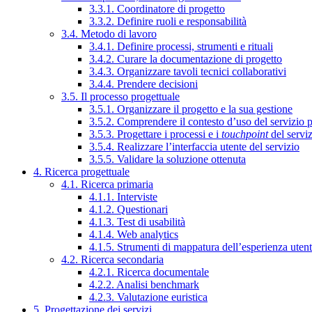
3.3.1. Coordinatore di progetto
3.3.2. Definire ruoli e responsabilità
3.4. Metodo di lavoro
3.4.1. Definire processi, strumenti e rituali
3.4.2. Curare la documentazione di progetto
3.4.3. Organizzare tavoli tecnici collaborativi
3.4.4. Prendere decisioni
3.5. Il processo progettuale
3.5.1. Organizzare il progetto e la sua gestione
3.5.2. Comprendere il contesto d’uso del servizio 
3.5.3. Progettare i processi e i
touchpoint
del servi
3.5.4. Realizzare l’interfaccia utente del servizio
3.5.5. Validare la soluzione ottenuta
4. Ricerca progettuale
4.1. Ricerca primaria
4.1.1. Interviste
4.1.2. Questionari
4.1.3. Test di usabilità
4.1.4. Web analytics
4.1.5. Strumenti di mappatura dell’esperienza uten
4.2. Ricerca secondaria
4.2.1. Ricerca documentale
4.2.2. Analisi benchmark
4.2.3. Valutazione euristica
5. Progettazione dei servizi