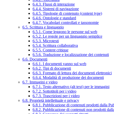
6.4.3. Flussi di interazione
6.4.4. Sistemi di navigazione
6.4.5. Tipologie di contenuto (content type)
6.4.6. Ontologie e standard
6.4.7. Vocabolari controllati e tassonomie
6.5. Scrittura e linguaggio
6.5.1. Come leggono le persone sul web
6.5.2. Le regole per un linguaggio semplice
6.5.3. Microtesti
6.5.4. Scrittura collaborativa
6.5.5. Content critique
6.5.6. Traduzione e localizzazione dei contenuti
6.6. Documenti
6.6.1. I documenti vanno sul web
6.6.2. Tipi di documenti
6.6.3. Formato di lettura dei documenti elettronici
6.6.4. Modalità di produzione dei documenti
6.7. Immagini e video
6.7.1. Testo alternativo (alt text) per le immagini
6.7.2. Sottotitoli per i video
6.7.3. Trascrizioni per i video
6.8. Proprietà intellettuale e privacy
6.8.1. Pubblicazione di contenuti prodotti dalla P
6.8.2. Pubblicazione di contenuti non prodotti dal