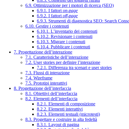
6.8.3. Consenso dei soggetti ritratti
6.9. Ottimizzazione per i motori di ricerca (SEO)
6.9.1. I fattori
on-page
6.9.2. I fattori
off-page
6.9.3. Strumenti di diagnostica SEO: Search Cons
6.10. Gestire i contenuti
6.10.1. L’inventario dei contenuti
6.10.2. Revisionare i contenuti
6.10.3. Migrare i contenuti
6.10.4. Pubblicare i contenuti
7. Progettazione dell’interazione
7.1. Caratteristiche dell’interazione
7.2. User stories per definire l’interazione
7.2.1. Differenza tra scenari e user stories
7.3. Flussi di interazione
7.4. Wireframe
7.5. Prototipi interattivi
8. Progettazione dell’interfaccia
8.1. Obiettivi dell’interfaccia
8.2. Elementi dell’interfaccia
8.2.1. Elementi di composizione
8.2.2. Elementi interattivi
8.2.3. Elementi testuali (microtesti)
8.3. Progettare e costruire in alta fedeltà
8.3.1. Layout di pagina