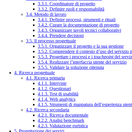
3.3.1. Coordinatore di progetto
3.3.2. Definire ruoli e responsabilità
3.4. Metodo di lavoro
3.4.1. Definire processi, strumenti e rituali
3.4.2. Curare la documentazione di progetto
3.4.3. Organizzare tavoli tecnici collaborativi
3.4.4. Prendere decisioni
3.5. Il processo progettuale
3.5.1. Organizzare il progetto e la sua gestione
3.5.2. Comprendere il contesto d’uso del servizio 
3.5.3. Progettare i processi e i
touchpoint
del servi
3.5.4. Realizzare l’interfaccia utente del servizio
3.5.5. Validare la soluzione ottenuta
4. Ricerca progettuale
4.1. Ricerca primaria
4.1.1. Interviste
4.1.2. Questionari
4.1.3. Test di usabilità
4.1.4. Web analytics
4.1.5. Strumenti di mappatura dell’esperienza uten
4.2. Ricerca secondaria
4.2.1. Ricerca documentale
4.2.2. Analisi benchmark
4.2.3. Valutazione euristica
5. Progettazione dei servizi