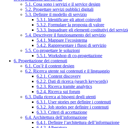
5.1. Cosa sono i servizi e il service design
5.2. Progettare servizi pubblici digitali
5.3. Definire il modello di servizio
5.3.1. Identificare gli attori coinvolti
5.3.2. Formulare la proposta di valore
5.3.3. Inquadrare gli elementi costitutivi del serviz
5.4. Descrivere il funzionamento del servizio
5.4.1. Mappare l’ecosistema
5.4.2. Rappresentare i flussi di servizio
5.5. Co-progettare le soluzioni
5.5.1. Workshop di co-progettazione
6. Progettazione dei contenuti
6.1. Cos’è il content design
6.2. Ricerca utente sui contenuti e il linguaggio
6.2.1. Content discovery
6.2.2. Dati di ricerca (search keywords)
6.2.3. Ricerca tramite analytics
6.2.4. Ricerca sui forum
6.3. Dalla ricerca ai bisogni degli utenti
6.3.1. User stories per definire i contenuti
6.3.2. Job stories per definire i contenuti
6.3.3. Criteri di accettazione
6.4. Architettura dell’informazione
6.4.1. Definire l’architettura dell’informazione
6.4.2. Alberatura