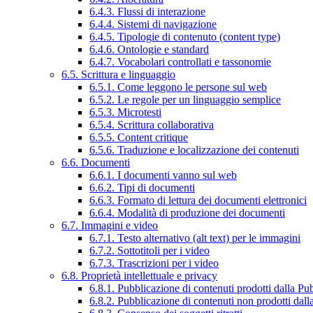
6.4.3. Flussi di interazione
6.4.4. Sistemi di navigazione
6.4.5. Tipologie di contenuto (content type)
6.4.6. Ontologie e standard
6.4.7. Vocabolari controllati e tassonomie
6.5. Scrittura e linguaggio
6.5.1. Come leggono le persone sul web
6.5.2. Le regole per un linguaggio semplice
6.5.3. Microtesti
6.5.4. Scrittura collaborativa
6.5.5. Content critique
6.5.6. Traduzione e localizzazione dei contenuti
6.6. Documenti
6.6.1. I documenti vanno sul web
6.6.2. Tipi di documenti
6.6.3. Formato di lettura dei documenti elettronici
6.6.4. Modalità di produzione dei documenti
6.7. Immagini e video
6.7.1. Testo alternativo (alt text) per le immagini
6.7.2. Sottotitoli per i video
6.7.3. Trascrizioni per i video
6.8. Proprietà intellettuale e privacy
6.8.1. Pubblicazione di contenuti prodotti dalla P
6.8.2. Pubblicazione di contenuti non prodotti dal