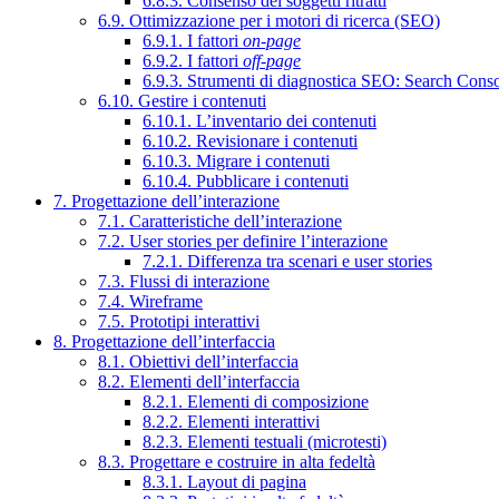
6.8.3. Consenso dei soggetti ritratti
6.9. Ottimizzazione per i motori di ricerca (SEO)
6.9.1. I fattori
on-page
6.9.2. I fattori
off-page
6.9.3. Strumenti di diagnostica SEO: Search Cons
6.10. Gestire i contenuti
6.10.1. L’inventario dei contenuti
6.10.2. Revisionare i contenuti
6.10.3. Migrare i contenuti
6.10.4. Pubblicare i contenuti
7. Progettazione dell’interazione
7.1. Caratteristiche dell’interazione
7.2. User stories per definire l’interazione
7.2.1. Differenza tra scenari e user stories
7.3. Flussi di interazione
7.4. Wireframe
7.5. Prototipi interattivi
8. Progettazione dell’interfaccia
8.1. Obiettivi dell’interfaccia
8.2. Elementi dell’interfaccia
8.2.1. Elementi di composizione
8.2.2. Elementi interattivi
8.2.3. Elementi testuali (microtesti)
8.3. Progettare e costruire in alta fedeltà
8.3.1. Layout di pagina