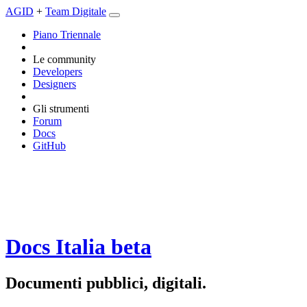
AGID
+
Team Digitale
Piano Triennale
Le community
Developers
Designers
Gli strumenti
Forum
Docs
GitHub
Docs Italia
beta
Documenti pubblici, digitali.