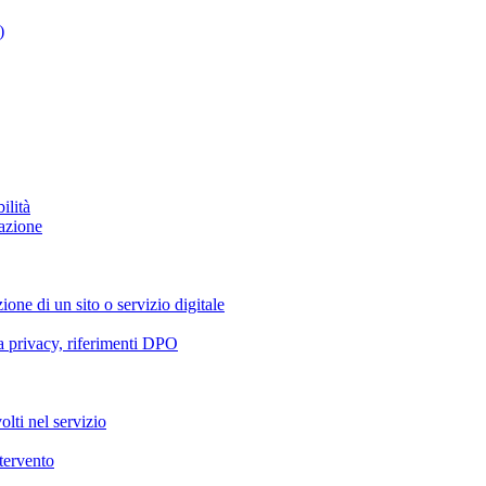
)
ilità
azione
ione di un sito o servizio digitale
va privacy, riferimenti DPO
olti nel servizio
ntervento