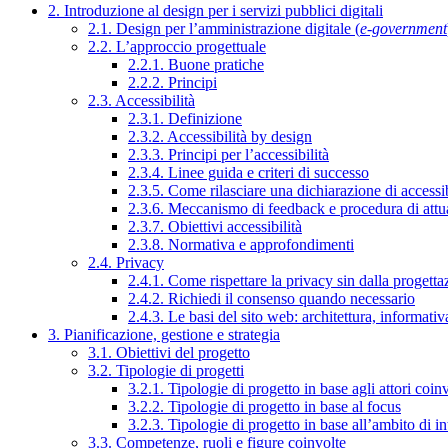
2. Introduzione al design per i servizi pubblici digitali
2.1. Design per l’amministrazione digitale (
e-government
2.2. L’approccio progettuale
2.2.1. Buone pratiche
2.2.2. Principi
2.3. Accessibilità
2.3.1. Definizione
2.3.2. Accessibilità by design
2.3.3. Principi per l’accessibilità
2.3.4. Linee guida e criteri di successo
2.3.5. Come rilasciare una dichiarazione di accessib
2.3.6. Meccanismo di feedback e procedura di attu
2.3.7. Obiettivi accessibilità
2.3.8. Normativa e approfondimenti
2.4. Privacy
2.4.1. Come rispettare la privacy sin dalla progettaz
2.4.2. Richiedi il consenso quando necessario
2.4.3. Le basi del sito web: architettura, informati
3. Pianificazione, gestione e strategia
3.1. Obiettivi del progetto
3.2. Tipologie di progetti
3.2.1. Tipologie di progetto in base agli attori coinv
3.2.2. Tipologie di progetto in base al focus
3.2.3. Tipologie di progetto in base all’ambito di i
3.3. Competenze, ruoli e figure coinvolte