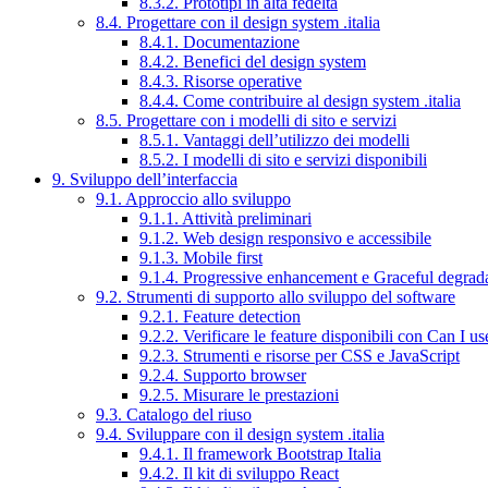
8.3.2. Prototipi in alta fedeltà
8.4. Progettare con il design system .italia
8.4.1. Documentazione
8.4.2. Benefici del design system
8.4.3. Risorse operative
8.4.4. Come contribuire al design system .italia
8.5. Progettare con i modelli di sito e servizi
8.5.1. Vantaggi dell’utilizzo dei modelli
8.5.2. I modelli di sito e servizi disponibili
9. Sviluppo dell’interfaccia
9.1. Approccio allo sviluppo
9.1.1. Attività preliminari
9.1.2. Web design responsivo e accessibile
9.1.3. Mobile first
9.1.4. Progressive enhancement e Graceful degrad
9.2. Strumenti di supporto allo sviluppo del software
9.2.1. Feature detection
9.2.2. Verificare le feature disponibili con Can I us
9.2.3. Strumenti e risorse per CSS e JavaScript
9.2.4. Supporto browser
9.2.5. Misurare le prestazioni
9.3. Catalogo del riuso
9.4. Sviluppare con il design system .italia
9.4.1. Il framework Bootstrap Italia
9.4.2. Il kit di sviluppo React