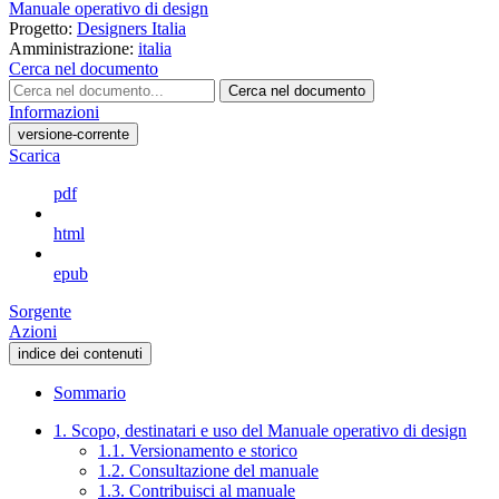
Manuale operativo di design
Progetto:
Designers Italia
Amministrazione:
italia
Cerca nel documento
Cerca nel documento
Informazioni
versione-corrente
Scarica
pdf
html
epub
Sorgente
Azioni
indice dei contenuti
Sommario
1. Scopo, destinatari e uso del Manuale operativo di design
1.1. Versionamento e storico
1.2. Consultazione del manuale
1.3. Contribuisci al manuale