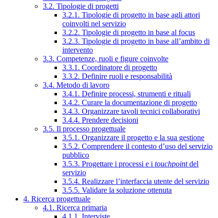
3.2. Tipologie di progetti
3.2.1. Tipologie di progetto in base agli attori
coinvolti nel servizio
3.2.2. Tipologie di progetto in base al focus
3.2.3. Tipologie di progetto in base all’ambito di
intervento
3.3. Competenze, ruoli e figure coinvolte
3.3.1. Coordinatore di progetto
3.3.2. Definire ruoli e responsabilità
3.4. Metodo di lavoro
3.4.1. Definire processi, strumenti e rituali
3.4.2. Curare la documentazione di progetto
3.4.3. Organizzare tavoli tecnici collaborativi
3.4.4. Prendere decisioni
3.5. Il processo progettuale
3.5.1. Organizzare il progetto e la sua gestione
3.5.2. Comprendere il contesto d’uso del servizio
pubblico
3.5.3. Progettare i processi e i
touchpoint
del
servizio
3.5.4. Realizzare l’interfaccia utente del servizio
3.5.5. Validare la soluzione ottenuta
4. Ricerca progettuale
4.1. Ricerca primaria
4.1.1. Interviste