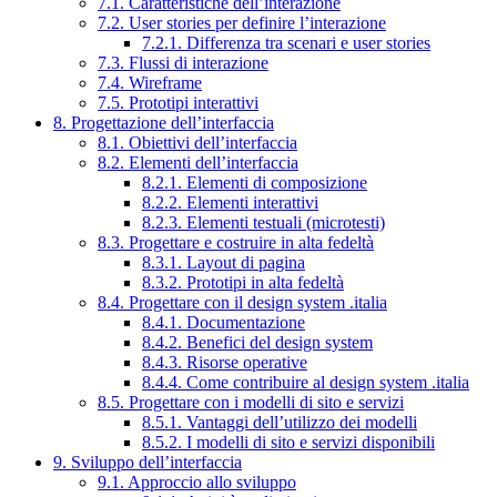
7.1. Caratteristiche dell’interazione
7.2. User stories per definire l’interazione
7.2.1. Differenza tra scenari e user stories
7.3. Flussi di interazione
7.4. Wireframe
7.5. Prototipi interattivi
8. Progettazione dell’interfaccia
8.1. Obiettivi dell’interfaccia
8.2. Elementi dell’interfaccia
8.2.1. Elementi di composizione
8.2.2. Elementi interattivi
8.2.3. Elementi testuali (microtesti)
8.3. Progettare e costruire in alta fedeltà
8.3.1. Layout di pagina
8.3.2. Prototipi in alta fedeltà
8.4. Progettare con il design system .italia
8.4.1. Documentazione
8.4.2. Benefici del design system
8.4.3. Risorse operative
8.4.4. Come contribuire al design system .italia
8.5. Progettare con i modelli di sito e servizi
8.5.1. Vantaggi dell’utilizzo dei modelli
8.5.2. I modelli di sito e servizi disponibili
9. Sviluppo dell’interfaccia
9.1. Approccio allo sviluppo