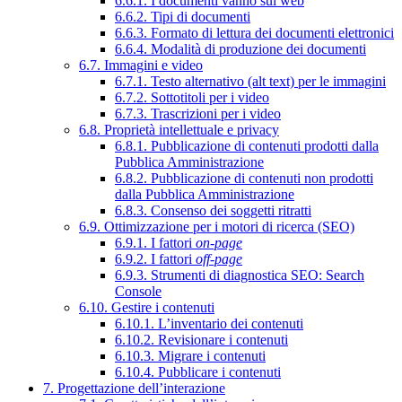
6.6.1. I documenti vanno sul web
6.6.2. Tipi di documenti
6.6.3. Formato di lettura dei documenti elettronici
6.6.4. Modalità di produzione dei documenti
6.7. Immagini e video
6.7.1. Testo alternativo (alt text) per le immagini
6.7.2. Sottotitoli per i video
6.7.3. Trascrizioni per i video
6.8. Proprietà intellettuale e privacy
6.8.1. Pubblicazione di contenuti prodotti dalla
Pubblica Amministrazione
6.8.2. Pubblicazione di contenuti non prodotti
dalla Pubblica Amministrazione
6.8.3. Consenso dei soggetti ritratti
6.9. Ottimizzazione per i motori di ricerca (SEO)
6.9.1. I fattori
on-page
6.9.2. I fattori
off-page
6.9.3. Strumenti di diagnostica SEO: Search
Console
6.10. Gestire i contenuti
6.10.1. L’inventario dei contenuti
6.10.2. Revisionare i contenuti
6.10.3. Migrare i contenuti
6.10.4. Pubblicare i contenuti
7. Progettazione dell’interazione