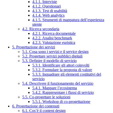
4.1.1. Interviste
4.1.2. Questionari
4.1.3. Test di usabilità
4.1.4. Web analytics
4.1.5. Strumenti di mappatura dell’esperienza
utente
4.2. Ricerca secondaria
4.2.1. Ricerca documentale
4.2.2. Analisi benchmark
4.2.3. Valutazione euristica
5. Progettazione dei servizi
5.1. Cosa sono i servizi e il service design
5.2. Progettare servizi pubblici digitali
5.3. Definire il modello di servizio
5.3.1. Identificare gli attori coinvolti
5.3.2. Formulare la proposta di valore
5.3.3. Inquadrare gli elementi costitutivi del
servizio
5.4. Descrivere il funzionamento del servizio
5.4.1. Mappare l’ecosistema
5.4.2. Rappresentare i flussi di servizio
5.5. Co-progettare le soluzioni
5.5.1. Workshop di co-progettazione
6. Progettazione dei contenuti
6.1. Cos’è il content design