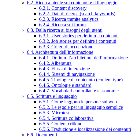
6.2. Ricerca utente sui contenuti e il linguaggio
6.2.1. Content discovery
6.2.2. Dati di ricerca (search keywords)
6.2.3. Ricerca tramite analytics
6.2.4. Ricerca sui forum
6.3. Dalla ricerca ai bisogni degli utenti
6.3.1. User stories per definire i contenuti
6.3.2. Job stories per definire i contenuti
6.3.3. Criteri di accettazione
6.4. Architettura dell’informazione
6.4.1. Definire l’architettura dell’informazione
6.4.2. Alberatura
6.4.3. Flussi di interazione
6.4.4. Sistemi di navigazione
6.4.5. Tipologie di contenuto (content type)
6.4.6. Ontologie e standard
6.4.7. Vocabolari controllati e tassonomie
6.5. Scrittura e linguaggio
6.5.1. Come leggono le persone sul web
6.5.2. Le regole per un linguaggio semplice
6.5.3. Microtesti
6.5.4. Scrittura collaborativa
6.5.5. Content critique
6.5.6. Traduzione e localizzazione dei contenuti
6.6. Documenti