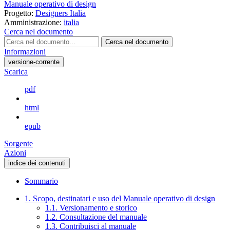
Manuale operativo di design
Progetto:
Designers Italia
Amministrazione:
italia
Cerca nel documento
Cerca nel documento
Informazioni
versione-corrente
Scarica
pdf
html
epub
Sorgente
Azioni
indice dei contenuti
Sommario
1. Scopo, destinatari e uso del Manuale operativo di design
1.1. Versionamento e storico
1.2. Consultazione del manuale
1.3. Contribuisci al manuale