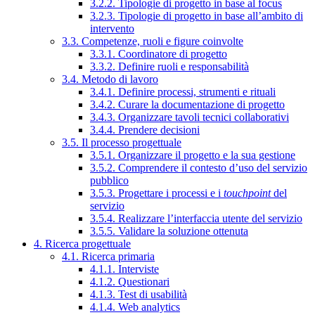
3.2.2. Tipologie di progetto in base al focus
3.2.3. Tipologie di progetto in base all’ambito di
intervento
3.3. Competenze, ruoli e figure coinvolte
3.3.1. Coordinatore di progetto
3.3.2. Definire ruoli e responsabilità
3.4. Metodo di lavoro
3.4.1. Definire processi, strumenti e rituali
3.4.2. Curare la documentazione di progetto
3.4.3. Organizzare tavoli tecnici collaborativi
3.4.4. Prendere decisioni
3.5. Il processo progettuale
3.5.1. Organizzare il progetto e la sua gestione
3.5.2. Comprendere il contesto d’uso del servizio
pubblico
3.5.3. Progettare i processi e i
touchpoint
del
servizio
3.5.4. Realizzare l’interfaccia utente del servizio
3.5.5. Validare la soluzione ottenuta
4. Ricerca progettuale
4.1. Ricerca primaria
4.1.1. Interviste
4.1.2. Questionari
4.1.3. Test di usabilità
4.1.4. Web analytics