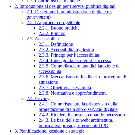
1.3. Contribuisci al manuale
2. Introduzione al design per i servizi pubblici digitali
2.1. Design per l’amministrazione digitale (
e-
government
)
2.2. L’approccio progettuale
2.2.1. Buone pratiche
2.2.2. Principi
2.3. Accessibilità
2.3.1. Definizione
2.3.2. Accessibilità by design
2.3.3. Principi per l’accessibilità
2.3.4. Linee guida e criteri di successo
2.3.5. Come rilasciare una dichiarazione di
accessibilità
2.3.6. Meccanismo di feedback e procedura di
attuazione
2.3.7. Obiettivi accessibilità
2.3.8. Normativa e approfondimenti
2.4. Privacy
2.4.1. Come rispettare la privacy sin dalla
progettazione di un sito o servizio digitale
2.4.2. Richiedi il consenso quando necessario
2.4.3. Le basi del sito web: architettura,
informativa privacy, riferimenti DPO
3. Pianificazione, gestione e strategia