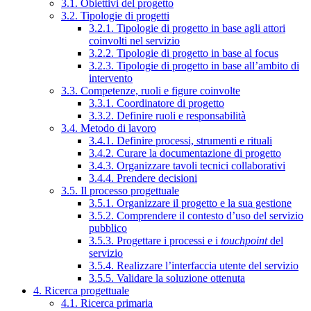
3.1. Obiettivi del progetto
3.2. Tipologie di progetti
3.2.1. Tipologie di progetto in base agli attori
coinvolti nel servizio
3.2.2. Tipologie di progetto in base al focus
3.2.3. Tipologie di progetto in base all’ambito di
intervento
3.3. Competenze, ruoli e figure coinvolte
3.3.1. Coordinatore di progetto
3.3.2. Definire ruoli e responsabilità
3.4. Metodo di lavoro
3.4.1. Definire processi, strumenti e rituali
3.4.2. Curare la documentazione di progetto
3.4.3. Organizzare tavoli tecnici collaborativi
3.4.4. Prendere decisioni
3.5. Il processo progettuale
3.5.1. Organizzare il progetto e la sua gestione
3.5.2. Comprendere il contesto d’uso del servizio
pubblico
3.5.3. Progettare i processi e i
touchpoint
del
servizio
3.5.4. Realizzare l’interfaccia utente del servizio
3.5.5. Validare la soluzione ottenuta
4. Ricerca progettuale
4.1. Ricerca primaria