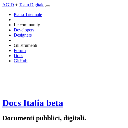
AGID
+
Team Digitale
Piano Triennale
Le community
Developers
Designers
Gli strumenti
Forum
Docs
GitHub
Docs Italia
beta
Documenti pubblici, digitali.