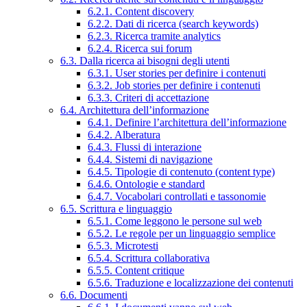
6.2.1. Content discovery
6.2.2. Dati di ricerca (search keywords)
6.2.3. Ricerca tramite analytics
6.2.4. Ricerca sui forum
6.3. Dalla ricerca ai bisogni degli utenti
6.3.1. User stories per definire i contenuti
6.3.2. Job stories per definire i contenuti
6.3.3. Criteri di accettazione
6.4. Architettura dell’informazione
6.4.1. Definire l’architettura dell’informazione
6.4.2. Alberatura
6.4.3. Flussi di interazione
6.4.4. Sistemi di navigazione
6.4.5. Tipologie di contenuto (content type)
6.4.6. Ontologie e standard
6.4.7. Vocabolari controllati e tassonomie
6.5. Scrittura e linguaggio
6.5.1. Come leggono le persone sul web
6.5.2. Le regole per un linguaggio semplice
6.5.3. Microtesti
6.5.4. Scrittura collaborativa
6.5.5. Content critique
6.5.6. Traduzione e localizzazione dei contenuti
6.6. Documenti