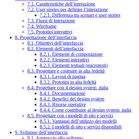
7.1. Caratteristiche dell’interazione
7.2. User stories per definire l’interazione
7.2.1. Differenza tra scenari e user stories
7.3. Flussi di interazione
7.4. Wireframe
7.5. Prototipi interattivi
8. Progettazione dell’interfaccia
8.1. Obiettivi dell’interfaccia
8.2. Elementi dell’interfaccia
8.2.1. Elementi di composizione
8.2.2. Elementi interattivi
8.2.3. Elementi testuali (microtesti)
8.3. Progettare e costruire in alta fedeltà
8.3.1. Layout di pagina
8.3.2. Prototipi in alta fedeltà
8.4. Progettare con il design system .italia
8.4.1. Documentazione
8.4.2. Benefici del design system
8.4.3. Risorse operative
8.4.4. Come contribuire al design system .italia
8.5. Progettare con i modelli di sito e servizi
8.5.1. Vantaggi dell’utilizzo dei modelli
8.5.2. I modelli di sito e servizi disponibili
9. Sviluppo dell’interfaccia
9.1. Approccio allo sviluppo