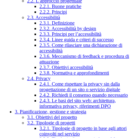
2.2. L’approccio progettuale
2.2.1. Buone pratiche
2.2.2. Principi
2.3. Accessibilità
2.3.1. Definizione
2.3.2. Accessibilità by design
2.3.3. Principi per l’accessibilità
2.3.4. Linee guida e criteri di successo
2.3.5. Come rilasciare una dichiarazione di
accessibilità
2.3.6. Meccanismo di feedback e procedura di
attuazione
2.3.7. Obiettivi accessibilità
2.3.8. Normativa e approfondimenti
2.4. Privacy
2.4.1. Come rispettare la privacy sin dalla
progettazione di un sito o servizio digitale
2.4.2. Richiedi il consenso quando necessario
2.4.3. Le basi del sito web: architettura,
informativa privacy, riferimenti DPO
3. Pianificazione, gestione e strategia
3.1. Obiettivi del progetto
3.2. Tipologie di progetti
3.2.1. Tipologie di progetto in base agli attori
coinvolti nel servizio