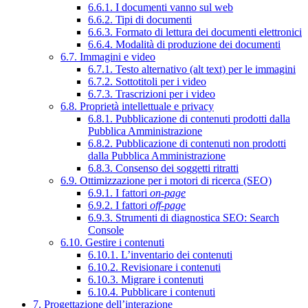
6.6.1. I documenti vanno sul web
6.6.2. Tipi di documenti
6.6.3. Formato di lettura dei documenti elettronici
6.6.4. Modalità di produzione dei documenti
6.7. Immagini e video
6.7.1. Testo alternativo (alt text) per le immagini
6.7.2. Sottotitoli per i video
6.7.3. Trascrizioni per i video
6.8. Proprietà intellettuale e privacy
6.8.1. Pubblicazione di contenuti prodotti dalla
Pubblica Amministrazione
6.8.2. Pubblicazione di contenuti non prodotti
dalla Pubblica Amministrazione
6.8.3. Consenso dei soggetti ritratti
6.9. Ottimizzazione per i motori di ricerca (SEO)
6.9.1. I fattori
on-page
6.9.2. I fattori
off-page
6.9.3. Strumenti di diagnostica SEO: Search
Console
6.10. Gestire i contenuti
6.10.1. L’inventario dei contenuti
6.10.2. Revisionare i contenuti
6.10.3. Migrare i contenuti
6.10.4. Pubblicare i contenuti
7. Progettazione dell’interazione