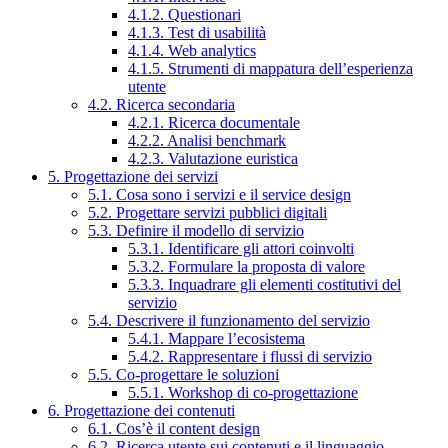
4.1.2. Questionari
4.1.3. Test di usabilità
4.1.4. Web analytics
4.1.5. Strumenti di mappatura dell’esperienza
utente
4.2. Ricerca secondaria
4.2.1. Ricerca documentale
4.2.2. Analisi benchmark
4.2.3. Valutazione euristica
5. Progettazione dei servizi
5.1. Cosa sono i servizi e il service design
5.2. Progettare servizi pubblici digitali
5.3. Definire il modello di servizio
5.3.1. Identificare gli attori coinvolti
5.3.2. Formulare la proposta di valore
5.3.3. Inquadrare gli elementi costitutivi del
servizio
5.4. Descrivere il funzionamento del servizio
5.4.1. Mappare l’ecosistema
5.4.2. Rappresentare i flussi di servizio
5.5. Co-progettare le soluzioni
5.5.1. Workshop di co-progettazione
6. Progettazione dei contenuti
6.1. Cos’è il content design
6.2. Ricerca utente sui contenuti e il linguaggio