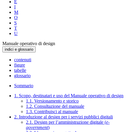
E
I
M
O
S
T
U
Manuale operativo di design
indici e glossario
contenuti
figure
tabelle
glossario
Sommario
1. Scopo, destinatari e uso del Manuale operativo di design
1.1. Versionamento e storico
1.2. Consultazione del manuale
1.3. Contribuisci al manuale
2. Introduzione al design per i servizi pubblici digitali
2.1. Design per l’amministrazione digitale (
e-
government
)