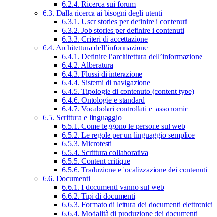
6.2.4. Ricerca sui forum
6.3. Dalla ricerca ai bisogni degli utenti
6.3.1. User stories per definire i contenuti
6.3.2. Job stories per definire i contenuti
6.3.3. Criteri di accettazione
6.4. Architettura dell’informazione
6.4.1. Definire l’architettura dell’informazione
6.4.2. Alberatura
6.4.3. Flussi di interazione
6.4.4. Sistemi di navigazione
6.4.5. Tipologie di contenuto (content type)
6.4.6. Ontologie e standard
6.4.7. Vocabolari controllati e tassonomie
6.5. Scrittura e linguaggio
6.5.1. Come leggono le persone sul web
6.5.2. Le regole per un linguaggio semplice
6.5.3. Microtesti
6.5.4. Scrittura collaborativa
6.5.5. Content critique
6.5.6. Traduzione e localizzazione dei contenuti
6.6. Documenti
6.6.1. I documenti vanno sul web
6.6.2. Tipi di documenti
6.6.3. Formato di lettura dei documenti elettronici
6.6.4. Modalità di produzione dei documenti