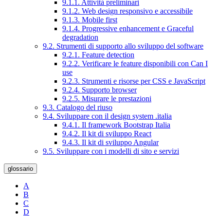
9.1.1. Attività preliminari
9.1.2. Web design responsivo e accessibile
9.1.3. Mobile first
9.1.4. Progressive enhancement e Graceful
degradation
9.2. Strumenti di supporto allo sviluppo del software
9.2.1. Feature detection
9.2.2. Verificare le feature disponibili con Can I
use
9.2.3. Strumenti e risorse per CSS e JavaScript
9.2.4. Supporto browser
9.2.5. Misurare le prestazioni
9.3. Catalogo del riuso
9.4. Sviluppare con il design system .italia
9.4.1. Il framework Bootstrap Italia
9.4.2. Il kit di sviluppo React
9.4.3. Il kit di sviluppo Angular
9.5. Sviluppare con i modelli di sito e servizi
glossario
A
B
C
D