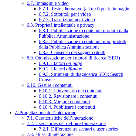
6.7. Immagini e video
6.7.1. Testo alternativo (alt text) per le immagini
6.7.2. Sottotitoli per i video
6.7.3. Trascrizioni per i video
6.8. Proprietà intellettuale e privacy
6.8.1. Pubblicazione di contenuti prodotti dalla
Pubblica Amministrazione
6.8.2. Pubblicazione di contenuti non prodotti
dalla Pubblica Amministrazione
6.8.3. Consenso dei soggetti ritratti
6.9. Ottimizzazione per i motori di ricerca (SEO)
6.9.1. I fattori
on-page
6.9.2. I fattori
off-page
6.9.3. Strumenti di diagnostica SEO: Search
Console
6.10. Gestire i contenuti
6.10.1. L’inventario dei contenuti
6.10.2. Revisionare i contenuti
6.10.3. Migrare i contenuti
6.10.4. Pubblicare i contenuti
7. Progettazione dell’interazione
7.1. Caratteristiche dell’interazione
7.2. User stories per definire l’interazione
7.2.1. Differenza tra scenari e user stories
7.3. Flussi di interazione