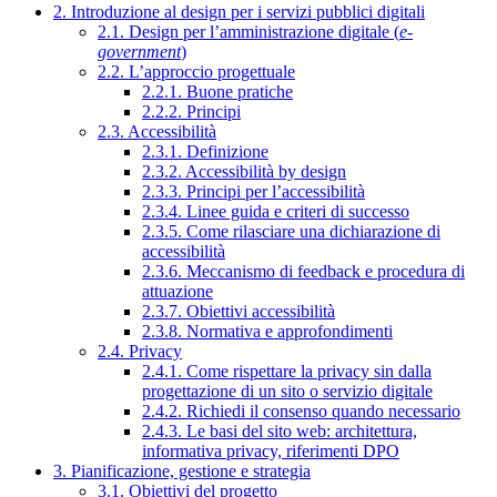
2. Introduzione al design per i servizi pubblici digitali
2.1. Design per l’amministrazione digitale (
e-
government
)
2.2. L’approccio progettuale
2.2.1. Buone pratiche
2.2.2. Principi
2.3. Accessibilità
2.3.1. Definizione
2.3.2. Accessibilità by design
2.3.3. Principi per l’accessibilità
2.3.4. Linee guida e criteri di successo
2.3.5. Come rilasciare una dichiarazione di
accessibilità
2.3.6. Meccanismo di feedback e procedura di
attuazione
2.3.7. Obiettivi accessibilità
2.3.8. Normativa e approfondimenti
2.4. Privacy
2.4.1. Come rispettare la privacy sin dalla
progettazione di un sito o servizio digitale
2.4.2. Richiedi il consenso quando necessario
2.4.3. Le basi del sito web: architettura,
informativa privacy, riferimenti DPO
3. Pianificazione, gestione e strategia
3.1. Obiettivi del progetto