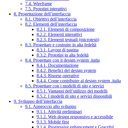
7.4. Wireframe
7.5. Prototipi interattivi
8. Progettazione dell’interfaccia
8.1. Obiettivi dell’interfaccia
8.2. Elementi dell’interfaccia
8.2.1. Elementi di composizione
8.2.2. Elementi interattivi
8.2.3. Elementi testuali (microtesti)
8.3. Progettare e costruire in alta fedeltà
8.3.1. Layout di pagina
8.3.2. Prototipi in alta fedeltà
8.4. Progettare con il design system .italia
8.4.1. Documentazione
8.4.2. Benefici del design system
8.4.3. Risorse operative
8.4.4. Come contribuire al design system .italia
8.5. Progettare con i modelli di sito e servizi
8.5.1. Vantaggi dell’utilizzo dei modelli
8.5.2. I modelli di sito e servizi disponibili
9. Sviluppo dell’interfaccia
9.1. Approccio allo sviluppo
9.1.1. Attività preliminari
9.1.2. Web design responsivo e accessibile
9.1.3. Mobile first
9.1.4. Progressive enhancement e Graceful