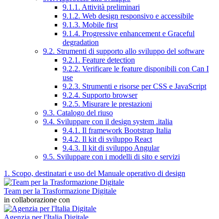
9.1.1. Attività preliminari
9.1.2. Web design responsivo e accessibile
9.1.3. Mobile first
9.1.4. Progressive enhancement e Graceful
degradation
9.2. Strumenti di supporto allo sviluppo del software
9.2.1. Feature detection
9.2.2. Verificare le feature disponibili con Can I
use
9.2.3. Strumenti e risorse per CSS e JavaScript
9.2.4. Supporto browser
9.2.5. Misurare le prestazioni
9.3. Catalogo del riuso
9.4. Sviluppare con il design system .italia
9.4.1. Il framework Bootstrap Italia
9.4.2. Il kit di sviluppo React
9.4.3. Il kit di sviluppo Angular
9.5. Sviluppare con i modelli di sito e servizi
1. Scopo, destinatari e uso del Manuale operativo di design
Team per la Trasformazione Digitale
in collaborazione con
Agenzia per l'Italia Digitale