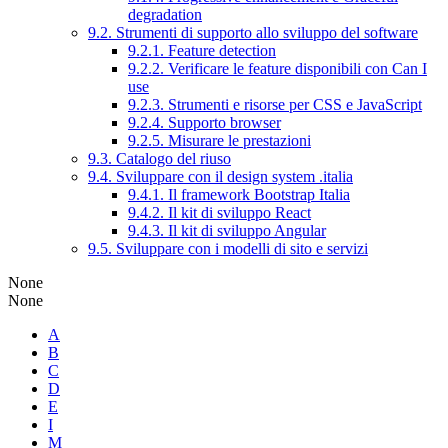
degradation
9.2. Strumenti di supporto allo sviluppo del software
9.2.1. Feature detection
9.2.2. Verificare le feature disponibili con Can I
use
9.2.3. Strumenti e risorse per CSS e JavaScript
9.2.4. Supporto browser
9.2.5. Misurare le prestazioni
9.3. Catalogo del riuso
9.4. Sviluppare con il design system .italia
9.4.1. Il framework Bootstrap Italia
9.4.2. Il kit di sviluppo React
9.4.3. Il kit di sviluppo Angular
9.5. Sviluppare con i modelli di sito e servizi
None
None
A
B
C
D
E
I
M