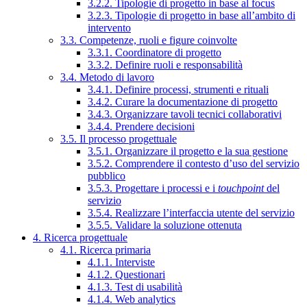
3.2.2. Tipologie di progetto in base al focus
3.2.3. Tipologie di progetto in base all’ambito di
intervento
3.3. Competenze, ruoli e figure coinvolte
3.3.1. Coordinatore di progetto
3.3.2. Definire ruoli e responsabilità
3.4. Metodo di lavoro
3.4.1. Definire processi, strumenti e rituali
3.4.2. Curare la documentazione di progetto
3.4.3. Organizzare tavoli tecnici collaborativi
3.4.4. Prendere decisioni
3.5. Il processo progettuale
3.5.1. Organizzare il progetto e la sua gestione
3.5.2. Comprendere il contesto d’uso del servizio
pubblico
3.5.3. Progettare i processi e i
touchpoint
del
servizio
3.5.4. Realizzare l’interfaccia utente del servizio
3.5.5. Validare la soluzione ottenuta
4. Ricerca progettuale
4.1. Ricerca primaria
4.1.1. Interviste
4.1.2. Questionari
4.1.3. Test di usabilità
4.1.4. Web analytics