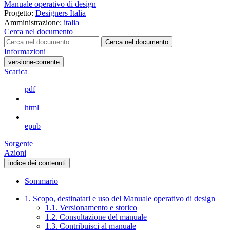
Manuale operativo di design
Progetto:
Designers Italia
Amministrazione:
italia
Cerca nel documento
Cerca nel documento
Informazioni
versione-corrente
Scarica
pdf
html
epub
Sorgente
Azioni
indice dei contenuti
Sommario
1. Scopo, destinatari e uso del Manuale operativo di design
1.1. Versionamento e storico
1.2. Consultazione del manuale
1.3. Contribuisci al manuale