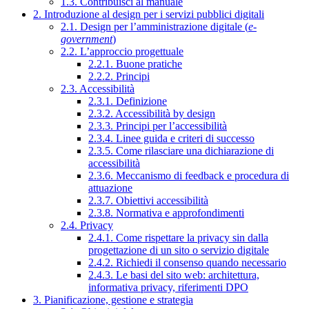
1.3. Contribuisci al manuale
2. Introduzione al design per i servizi pubblici digitali
2.1. Design per l’amministrazione digitale (
e-
government
)
2.2. L’approccio progettuale
2.2.1. Buone pratiche
2.2.2. Principi
2.3. Accessibilità
2.3.1. Definizione
2.3.2. Accessibilità by design
2.3.3. Principi per l’accessibilità
2.3.4. Linee guida e criteri di successo
2.3.5. Come rilasciare una dichiarazione di
accessibilità
2.3.6. Meccanismo di feedback e procedura di
attuazione
2.3.7. Obiettivi accessibilità
2.3.8. Normativa e approfondimenti
2.4. Privacy
2.4.1. Come rispettare la privacy sin dalla
progettazione di un sito o servizio digitale
2.4.2. Richiedi il consenso quando necessario
2.4.3. Le basi del sito web: architettura,
informativa privacy, riferimenti DPO
3. Pianificazione, gestione e strategia