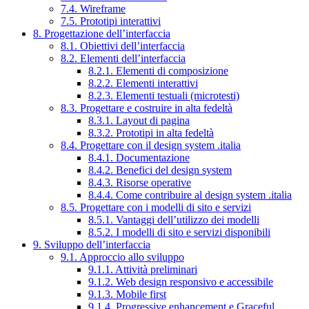
7.4. Wireframe
7.5. Prototipi interattivi
8. Progettazione dell’interfaccia
8.1. Obiettivi dell’interfaccia
8.2. Elementi dell’interfaccia
8.2.1. Elementi di composizione
8.2.2. Elementi interattivi
8.2.3. Elementi testuali (microtesti)
8.3. Progettare e costruire in alta fedeltà
8.3.1. Layout di pagina
8.3.2. Prototipi in alta fedeltà
8.4. Progettare con il design system .italia
8.4.1. Documentazione
8.4.2. Benefici del design system
8.4.3. Risorse operative
8.4.4. Come contribuire al design system .italia
8.5. Progettare con i modelli di sito e servizi
8.5.1. Vantaggi dell’utilizzo dei modelli
8.5.2. I modelli di sito e servizi disponibili
9. Sviluppo dell’interfaccia
9.1. Approccio allo sviluppo
9.1.1. Attività preliminari
9.1.2. Web design responsivo e accessibile
9.1.3. Mobile first
9.1.4. Progressive enhancement e Graceful