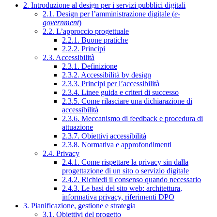
2. Introduzione al design per i servizi pubblici digitali
2.1. Design per l’amministrazione digitale (
e-
government
)
2.2. L’approccio progettuale
2.2.1. Buone pratiche
2.2.2. Principi
2.3. Accessibilità
2.3.1. Definizione
2.3.2. Accessibilità by design
2.3.3. Principi per l’accessibilità
2.3.4. Linee guida e criteri di successo
2.3.5. Come rilasciare una dichiarazione di
accessibilità
2.3.6. Meccanismo di feedback e procedura di
attuazione
2.3.7. Obiettivi accessibilità
2.3.8. Normativa e approfondimenti
2.4. Privacy
2.4.1. Come rispettare la privacy sin dalla
progettazione di un sito o servizio digitale
2.4.2. Richiedi il consenso quando necessario
2.4.3. Le basi del sito web: architettura,
informativa privacy, riferimenti DPO
3. Pianificazione, gestione e strategia
3.1. Obiettivi del progetto