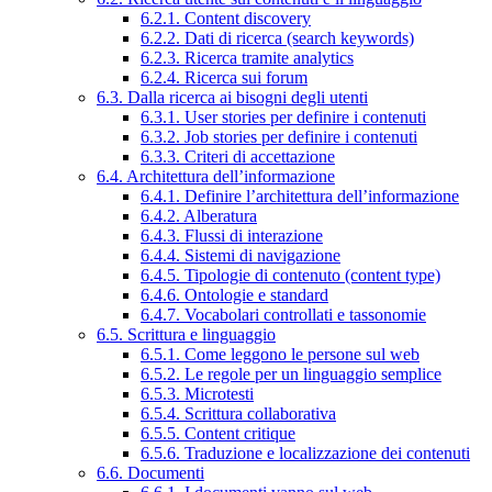
6.2.1. Content discovery
6.2.2. Dati di ricerca (search keywords)
6.2.3. Ricerca tramite analytics
6.2.4. Ricerca sui forum
6.3. Dalla ricerca ai bisogni degli utenti
6.3.1. User stories per definire i contenuti
6.3.2. Job stories per definire i contenuti
6.3.3. Criteri di accettazione
6.4. Architettura dell’informazione
6.4.1. Definire l’architettura dell’informazione
6.4.2. Alberatura
6.4.3. Flussi di interazione
6.4.4. Sistemi di navigazione
6.4.5. Tipologie di contenuto (content type)
6.4.6. Ontologie e standard
6.4.7. Vocabolari controllati e tassonomie
6.5. Scrittura e linguaggio
6.5.1. Come leggono le persone sul web
6.5.2. Le regole per un linguaggio semplice
6.5.3. Microtesti
6.5.4. Scrittura collaborativa
6.5.5. Content critique
6.5.6. Traduzione e localizzazione dei contenuti
6.6. Documenti