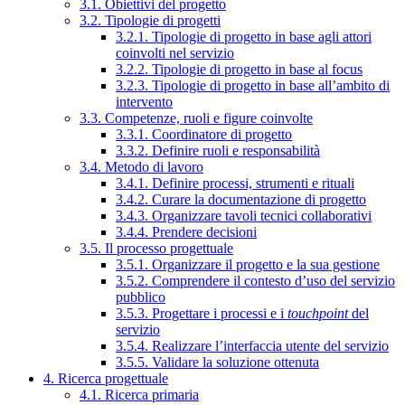
3.1. Obiettivi del progetto
3.2. Tipologie di progetti
3.2.1. Tipologie di progetto in base agli attori
coinvolti nel servizio
3.2.2. Tipologie di progetto in base al focus
3.2.3. Tipologie di progetto in base all’ambito di
intervento
3.3. Competenze, ruoli e figure coinvolte
3.3.1. Coordinatore di progetto
3.3.2. Definire ruoli e responsabilità
3.4. Metodo di lavoro
3.4.1. Definire processi, strumenti e rituali
3.4.2. Curare la documentazione di progetto
3.4.3. Organizzare tavoli tecnici collaborativi
3.4.4. Prendere decisioni
3.5. Il processo progettuale
3.5.1. Organizzare il progetto e la sua gestione
3.5.2. Comprendere il contesto d’uso del servizio
pubblico
3.5.3. Progettare i processi e i
touchpoint
del
servizio
3.5.4. Realizzare l’interfaccia utente del servizio
3.5.5. Validare la soluzione ottenuta
4. Ricerca progettuale
4.1. Ricerca primaria