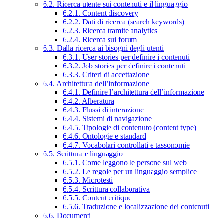
6.2. Ricerca utente sui contenuti e il linguaggio
6.2.1. Content discovery
6.2.2. Dati di ricerca (search keywords)
6.2.3. Ricerca tramite analytics
6.2.4. Ricerca sui forum
6.3. Dalla ricerca ai bisogni degli utenti
6.3.1. User stories per definire i contenuti
6.3.2. Job stories per definire i contenuti
6.3.3. Criteri di accettazione
6.4. Architettura dell’informazione
6.4.1. Definire l’architettura dell’informazione
6.4.2. Alberatura
6.4.3. Flussi di interazione
6.4.4. Sistemi di navigazione
6.4.5. Tipologie di contenuto (content type)
6.4.6. Ontologie e standard
6.4.7. Vocabolari controllati e tassonomie
6.5. Scrittura e linguaggio
6.5.1. Come leggono le persone sul web
6.5.2. Le regole per un linguaggio semplice
6.5.3. Microtesti
6.5.4. Scrittura collaborativa
6.5.5. Content critique
6.5.6. Traduzione e localizzazione dei contenuti
6.6. Documenti