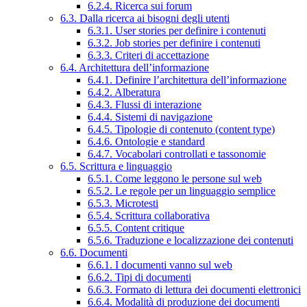
6.2.4. Ricerca sui forum
6.3. Dalla ricerca ai bisogni degli utenti
6.3.1. User stories per definire i contenuti
6.3.2. Job stories per definire i contenuti
6.3.3. Criteri di accettazione
6.4. Architettura dell’informazione
6.4.1. Definire l’architettura dell’informazione
6.4.2. Alberatura
6.4.3. Flussi di interazione
6.4.4. Sistemi di navigazione
6.4.5. Tipologie di contenuto (content type)
6.4.6. Ontologie e standard
6.4.7. Vocabolari controllati e tassonomie
6.5. Scrittura e linguaggio
6.5.1. Come leggono le persone sul web
6.5.2. Le regole per un linguaggio semplice
6.5.3. Microtesti
6.5.4. Scrittura collaborativa
6.5.5. Content critique
6.5.6. Traduzione e localizzazione dei contenuti
6.6. Documenti
6.6.1. I documenti vanno sul web
6.6.2. Tipi di documenti
6.6.3. Formato di lettura dei documenti elettronici
6.6.4. Modalità di produzione dei documenti