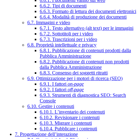
6.6.1. I documenti vanno sul web
6.6.2. Tipi di documenti
6.6.3. Formato di lettura dei documenti elettronici
6.6.4. Modalità di produzione dei documenti
6.7. Immagini e video
6.7.1. Testo alternativo (alt text) per le immagini
6.7.2. Sottotitoli per i video
6.7.3. Trascrizioni per i video
6.8. Proprietà intellettuale e privacy
6.8.1. Pubblicazione di contenuti prodotti dalla
Pubblica Amministrazione
6.8.2. Pubblicazione di contenuti non prodotti
dalla Pubblica Amministrazione
6.8.3. Consenso dei soggetti ritratti
6.9. Ottimizzazione per i motori di ricerca (SEO)
6.9.1. I fattori
on-page
6.9.2. I fattori
off-page
6.9.3. Strumenti di diagnostica SEO: Search
Console
6.10. Gestire i contenuti
6.10.1. L’inventario dei contenuti
6.10.2. Revisionare i contenuti
6.10.3. Migrare i contenuti
6.10.4. Pubblicare i contenuti
7. Progettazione dell’interazione