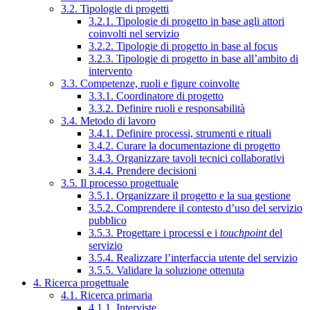
3.2. Tipologie di progetti
3.2.1. Tipologie di progetto in base agli attori
coinvolti nel servizio
3.2.2. Tipologie di progetto in base al focus
3.2.3. Tipologie di progetto in base all’ambito di
intervento
3.3. Competenze, ruoli e figure coinvolte
3.3.1. Coordinatore di progetto
3.3.2. Definire ruoli e responsabilità
3.4. Metodo di lavoro
3.4.1. Definire processi, strumenti e rituali
3.4.2. Curare la documentazione di progetto
3.4.3. Organizzare tavoli tecnici collaborativi
3.4.4. Prendere decisioni
3.5. Il processo progettuale
3.5.1. Organizzare il progetto e la sua gestione
3.5.2. Comprendere il contesto d’uso del servizio
pubblico
3.5.3. Progettare i processi e i
touchpoint
del
servizio
3.5.4. Realizzare l’interfaccia utente del servizio
3.5.5. Validare la soluzione ottenuta
4. Ricerca progettuale
4.1. Ricerca primaria
4.1.1. Interviste