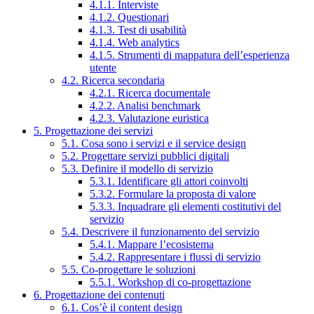
4.1.1. Interviste
4.1.2. Questionari
4.1.3. Test di usabilità
4.1.4. Web analytics
4.1.5. Strumenti di mappatura dell’esperienza
utente
4.2. Ricerca secondaria
4.2.1. Ricerca documentale
4.2.2. Analisi benchmark
4.2.3. Valutazione euristica
5. Progettazione dei servizi
5.1. Cosa sono i servizi e il service design
5.2. Progettare servizi pubblici digitali
5.3. Definire il modello di servizio
5.3.1. Identificare gli attori coinvolti
5.3.2. Formulare la proposta di valore
5.3.3. Inquadrare gli elementi costitutivi del
servizio
5.4. Descrivere il funzionamento del servizio
5.4.1. Mappare l’ecosistema
5.4.2. Rappresentare i flussi di servizio
5.5. Co-progettare le soluzioni
5.5.1. Workshop di co-progettazione
6. Progettazione dei contenuti
6.1. Cos’è il content design