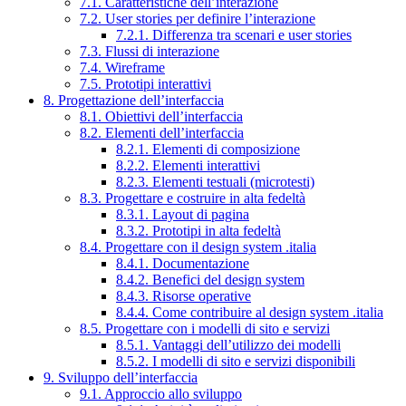
7.1. Caratteristiche dell’interazione
7.2. User stories per definire l’interazione
7.2.1. Differenza tra scenari e user stories
7.3. Flussi di interazione
7.4. Wireframe
7.5. Prototipi interattivi
8. Progettazione dell’interfaccia
8.1. Obiettivi dell’interfaccia
8.2. Elementi dell’interfaccia
8.2.1. Elementi di composizione
8.2.2. Elementi interattivi
8.2.3. Elementi testuali (microtesti)
8.3. Progettare e costruire in alta fedeltà
8.3.1. Layout di pagina
8.3.2. Prototipi in alta fedeltà
8.4. Progettare con il design system .italia
8.4.1. Documentazione
8.4.2. Benefici del design system
8.4.3. Risorse operative
8.4.4. Come contribuire al design system .italia
8.5. Progettare con i modelli di sito e servizi
8.5.1. Vantaggi dell’utilizzo dei modelli
8.5.2. I modelli di sito e servizi disponibili
9. Sviluppo dell’interfaccia
9.1. Approccio allo sviluppo