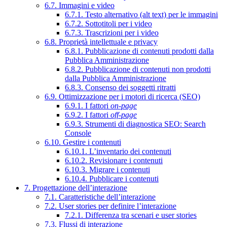
6.7. Immagini e video
6.7.1. Testo alternativo (alt text) per le immagini
6.7.2. Sottotitoli per i video
6.7.3. Trascrizioni per i video
6.8. Proprietà intellettuale e privacy
6.8.1. Pubblicazione di contenuti prodotti dalla
Pubblica Amministrazione
6.8.2. Pubblicazione di contenuti non prodotti
dalla Pubblica Amministrazione
6.8.3. Consenso dei soggetti ritratti
6.9. Ottimizzazione per i motori di ricerca (SEO)
6.9.1. I fattori
on-page
6.9.2. I fattori
off-page
6.9.3. Strumenti di diagnostica SEO: Search
Console
6.10. Gestire i contenuti
6.10.1. L’inventario dei contenuti
6.10.2. Revisionare i contenuti
6.10.3. Migrare i contenuti
6.10.4. Pubblicare i contenuti
7. Progettazione dell’interazione
7.1. Caratteristiche dell’interazione
7.2. User stories per definire l’interazione
7.2.1. Differenza tra scenari e user stories
7.3. Flussi di interazione