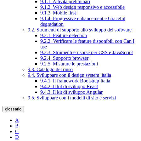
9.1.1. Attività preliminari
9.1.2. Web design responsivo e accessibile
9.1.3. Mobile first
9.1.4. Progressive enhancement e Graceful
degradation
9.2. Strumenti di supporto allo sviluppo del software
9.2.1. Feature detection
9.2.2. Verificare le feature disponibili con Can I
use
9.2.3. Strumenti e risorse per CSS e JavaScript
9.2.4. Supporto browser
9.2.5. Misurare le prestazioni
9.3. Catalogo del riuso
9.4. Sviluppare con il design system .italia
9.4.1. Il framework Bootstrap Italia
9.4.2. Il kit di sviluppo React
9.4.3. Il kit di sviluppo Angular
9.5. Sviluppare con i modelli di sito e servizi
glossario
A
B
C
D