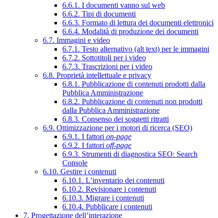
6.6.1. I documenti vanno sul web
6.6.2. Tipi di documenti
6.6.3. Formato di lettura dei documenti elettronici
6.6.4. Modalità di produzione dei documenti
6.7. Immagini e video
6.7.1. Testo alternativo (alt text) per le immagini
6.7.2. Sottotitoli per i video
6.7.3. Trascrizioni per i video
6.8. Proprietà intellettuale e privacy
6.8.1. Pubblicazione di contenuti prodotti dalla
Pubblica Amministrazione
6.8.2. Pubblicazione di contenuti non prodotti
dalla Pubblica Amministrazione
6.8.3. Consenso dei soggetti ritratti
6.9. Ottimizzazione per i motori di ricerca (SEO)
6.9.1. I fattori
on-page
6.9.2. I fattori
off-page
6.9.3. Strumenti di diagnostica SEO: Search
Console
6.10. Gestire i contenuti
6.10.1. L’inventario dei contenuti
6.10.2. Revisionare i contenuti
6.10.3. Migrare i contenuti
6.10.4. Pubblicare i contenuti
7. Progettazione dell’interazione