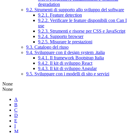
degradation
9.2. Strumenti di supporto allo sviluppo del software
9.2.1. Feature detection
9.2.2. Verificare le feature disponibili con Can I
use
9.2.3. Strumenti e risorse per CSS e JavaScript
9.2.4. Supporto browser
9.2.5. Misurare le prestazioni
9.3. Catalogo del riuso
9.4. Sviluppare con il design system .italia
9.4.1. Il framework Bootstrap Italia
9.4.2. Il kit di sviluppo React
9.4.3. Il kit di sviluppo Angular
9.5. Sviluppare con i modelli di sito e servizi
None
None
A
B
C
D
E
I
M