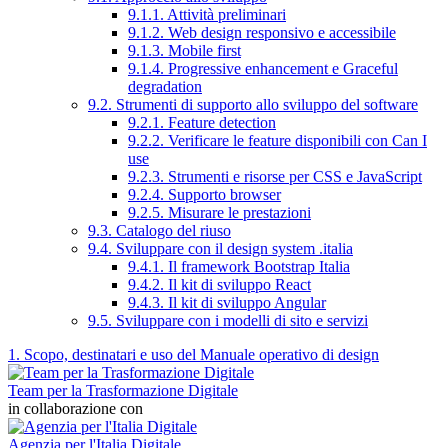
9.1.1. Attività preliminari
9.1.2. Web design responsivo e accessibile
9.1.3. Mobile first
9.1.4. Progressive enhancement e Graceful
degradation
9.2. Strumenti di supporto allo sviluppo del software
9.2.1. Feature detection
9.2.2. Verificare le feature disponibili con Can I
use
9.2.3. Strumenti e risorse per CSS e JavaScript
9.2.4. Supporto browser
9.2.5. Misurare le prestazioni
9.3. Catalogo del riuso
9.4. Sviluppare con il design system .italia
9.4.1. Il framework Bootstrap Italia
9.4.2. Il kit di sviluppo React
9.4.3. Il kit di sviluppo Angular
9.5. Sviluppare con i modelli di sito e servizi
1. Scopo, destinatari e uso del Manuale operativo di design
Team per la Trasformazione Digitale
in collaborazione con
Agenzia per l'Italia Digitale