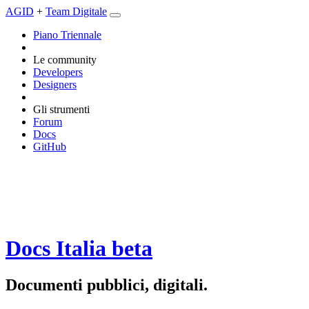
AGID
+
Team Digitale
Piano Triennale
Le community
Developers
Designers
Gli strumenti
Forum
Docs
GitHub
Docs Italia
beta
Documenti pubblici, digitali.