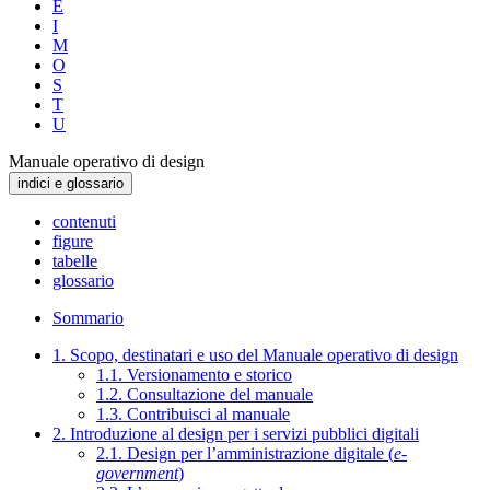
E
I
M
O
S
T
U
Manuale operativo di design
indici e glossario
contenuti
figure
tabelle
glossario
Sommario
1. Scopo, destinatari e uso del Manuale operativo di design
1.1. Versionamento e storico
1.2. Consultazione del manuale
1.3. Contribuisci al manuale
2. Introduzione al design per i servizi pubblici digitali
2.1. Design per l’amministrazione digitale (
e-
government
)