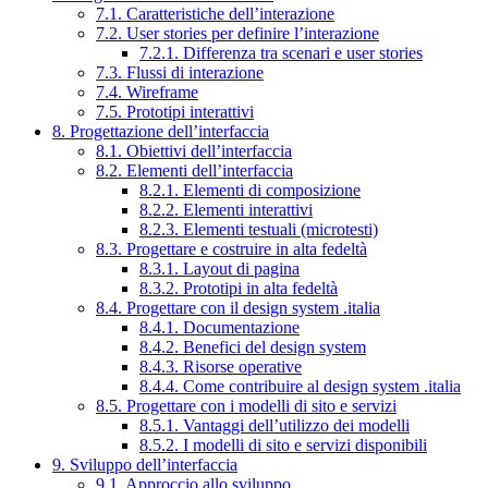
7.1. Caratteristiche dell’interazione
7.2. User stories per definire l’interazione
7.2.1. Differenza tra scenari e user stories
7.3. Flussi di interazione
7.4. Wireframe
7.5. Prototipi interattivi
8. Progettazione dell’interfaccia
8.1. Obiettivi dell’interfaccia
8.2. Elementi dell’interfaccia
8.2.1. Elementi di composizione
8.2.2. Elementi interattivi
8.2.3. Elementi testuali (microtesti)
8.3. Progettare e costruire in alta fedeltà
8.3.1. Layout di pagina
8.3.2. Prototipi in alta fedeltà
8.4. Progettare con il design system .italia
8.4.1. Documentazione
8.4.2. Benefici del design system
8.4.3. Risorse operative
8.4.4. Come contribuire al design system .italia
8.5. Progettare con i modelli di sito e servizi
8.5.1. Vantaggi dell’utilizzo dei modelli
8.5.2. I modelli di sito e servizi disponibili
9. Sviluppo dell’interfaccia
9.1. Approccio allo sviluppo