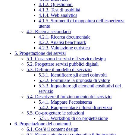
4.1.2. Questionari
4.1.3. Test di usabilità
4.1.4. Web analytics
4.1.5. Strumenti di mappatura dell’esperienza
utente
4.2. Ricerca secondaria
4.2.1. Ricerca documentale
4.2.2. Analisi benchmark
4.2.3. Valutazione euristica
5. Progettazione dei servizi
5.1. Cosa sono i servizi e il service design
5.2. Progettare servizi pubblici digitali
5.3. Definire il modello di servizio
5.3.1. Identificare gli attori coinvolti
5.3.2. Formulare la proposta di valore
5.3.3. Inquadrare gli elementi costitutivi del
servizio
5.4. Descrivere il funzionamento del servizio
5.4.1. Mappare l’ecosistema
5.4.2. Rappresentare i flussi di servizio
5.5. Co-progettare le soluzioni
5.5.1. Workshop di co-progettazione
6. Progettazione dei contenuti
6.1. Cos’è il content design
6.2. Ricerca utente sui contenuti e il linguaggio