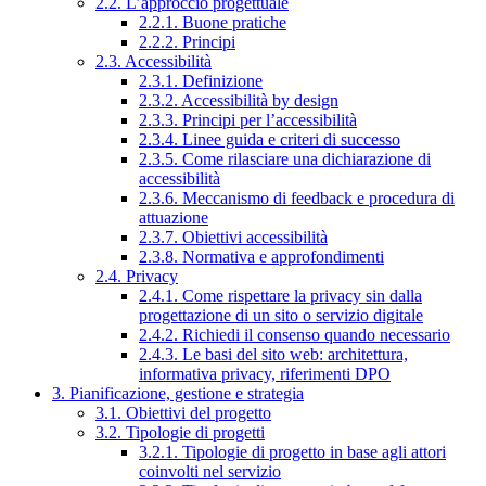
2.2. L’approccio progettuale
2.2.1. Buone pratiche
2.2.2. Principi
2.3. Accessibilità
2.3.1. Definizione
2.3.2. Accessibilità by design
2.3.3. Principi per l’accessibilità
2.3.4. Linee guida e criteri di successo
2.3.5. Come rilasciare una dichiarazione di
accessibilità
2.3.6. Meccanismo di feedback e procedura di
attuazione
2.3.7. Obiettivi accessibilità
2.3.8. Normativa e approfondimenti
2.4. Privacy
2.4.1. Come rispettare la privacy sin dalla
progettazione di un sito o servizio digitale
2.4.2. Richiedi il consenso quando necessario
2.4.3. Le basi del sito web: architettura,
informativa privacy, riferimenti DPO
3. Pianificazione, gestione e strategia
3.1. Obiettivi del progetto
3.2. Tipologie di progetti
3.2.1. Tipologie di progetto in base agli attori
coinvolti nel servizio