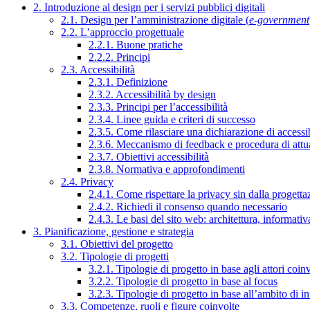
2. Introduzione al design per i servizi pubblici digitali
2.1. Design per l’amministrazione digitale (
e-government
2.2. L’approccio progettuale
2.2.1. Buone pratiche
2.2.2. Principi
2.3. Accessibilità
2.3.1. Definizione
2.3.2. Accessibilità by design
2.3.3. Principi per l’accessibilità
2.3.4. Linee guida e criteri di successo
2.3.5. Come rilasciare una dichiarazione di accessib
2.3.6. Meccanismo di feedback e procedura di attu
2.3.7. Obiettivi accessibilità
2.3.8. Normativa e approfondimenti
2.4. Privacy
2.4.1. Come rispettare la privacy sin dalla progettaz
2.4.2. Richiedi il consenso quando necessario
2.4.3. Le basi del sito web: architettura, informati
3. Pianificazione, gestione e strategia
3.1. Obiettivi del progetto
3.2. Tipologie di progetti
3.2.1. Tipologie di progetto in base agli attori coinv
3.2.2. Tipologie di progetto in base al focus
3.2.3. Tipologie di progetto in base all’ambito di i
3.3. Competenze, ruoli e figure coinvolte