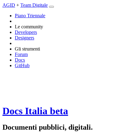
AGID
+
Team Digitale
Piano Triennale
Le community
Developers
Designers
Gli strumenti
Forum
Docs
GitHub
Docs Italia
beta
Documenti pubblici, digitali.