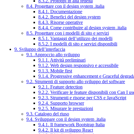
8.3.2. Prototipi in alta fedeltà
8.4. Progettare con il design system .italia
8.4.1. Documentazione
8.4.2. Benefici del design system
8.4.3. Risorse operative
8.4.4. Come contribuire al design system .italia
8.5. Progettare con i modelli di sito e servizi
8.5.1. Vantaggi dell’utilizzo dei modelli
8.5.2. I modelli di sito e servizi disponibili
9. Sviluppo dell’interfaccia
9.1. Approccio allo sviluppo
9.1.1. Attività preliminari
9.1.2. Web design responsivo e accessibile
9.1.3. Mobile first
9.1.4. Progressive enhancement e Graceful degrad
9.2. Strumenti di supporto allo sviluppo del software
9.2.1. Feature detection
9.2.2. Verificare le feature disponibili con Can I us
9.2.3. Strumenti e risorse per CSS e JavaScript
9.2.4. Supporto browser
9.2.5. Misurare le prestazioni
9.3. Catalogo del riuso
9.4. Sviluppare con il design system .italia
9.4.1. Il framework Bootstrap Italia
9.4.2. Il kit di sviluppo React