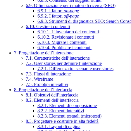
6.8.3. Consenso dei soggetti ritratti
6.9. Ottimizzazione per i motori di ricerca (SEO)
6.9.1. I fattori
on-page
6.9.2. I fattori
off-page
6.9.3. Strumenti di diagnostica SEO: Search Cons
6.10. Gestire i contenuti
6.10.1. L’inventario dei contenuti
6.10.2. Revisionare i contenuti
6.10.3. Migrare i contenuti
6.10.4. Pubblicare i contenuti
7. Progettazione dell’interazione
7.1. Caratteristiche dell’interazione
7.2. User stories per definire l’interazione
7.2.1. Differenza tra scenari e user stories
7.3. Flussi di interazione
7.4. Wireframe
7.5. Prototipi interattivi
8. Progettazione dell’interfaccia
8.1. Obiettivi dell’interfaccia
8.2. Elementi dell’interfaccia
8.2.1. Elementi di composizione
8.2.2. Elementi interattivi
8.2.3. Elementi testuali (microtesti)
8.3. Progettare e costruire in alta fedeltà
8.3.1. Layout di pagina