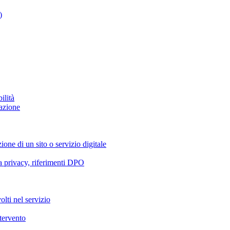
)
ilità
azione
ione di un sito o servizio digitale
va privacy, riferimenti DPO
olti nel servizio
ntervento