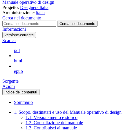
Manuale operativo di design
Progetto:
Designers Italia
Amministrazione:
italia
Cerca nel documento
Cerca nel documento
Informazioni
versione-corrente
Scarica
pdf
html
epub
Sorgente
Azioni
indice dei contenuti
Sommario
1. Scopo, destinatari e uso del Manuale operativo di design
1.1. Versionamento e storico
1.2. Consultazione del manuale
1.3. Contribuisci al manuale