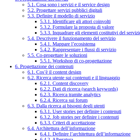
5.1. Cosa sono i servizi e il service design
5.2. Progettare servizi pubblici digitali
5.3. Definire il modello di servizio
5.3.1. Identificare gli attori coinvolti
5.3.2. Formulare la proposta di valore
5.3.3. Inquadrare gli elementi costitutivi del serviz
5.4. Descrivere il funzionamento del servizio
5.4.1. Mappare l’ecosistema
5.4.2. Rappresentare i flussi di servizio
5.5. Co-progettare le soluzioni
5.5.1. Workshop di co-progettazione
6. Progettazione dei contenuti
6.1. Cos’è il content design
6.2. Ricerca utente sui contenuti e il linguaggio
6.2.1. Content discovery
6.2.2. Dati di ricerca (search keywords)
6.2.3. Ricerca tramite analytics
6.2.4. Ricerca sui forum
6.3. Dalla ricerca ai bisogni degli utenti
6.3.1. User stories per definire i contenuti
6.3.2. Job stories per definire i contenuti
6.3.3. Criteri di accettazione
6.4. Architettura dell’informazione
6.4.1. Definire l’architettura dell’informazione
6.4.2. Alberatura