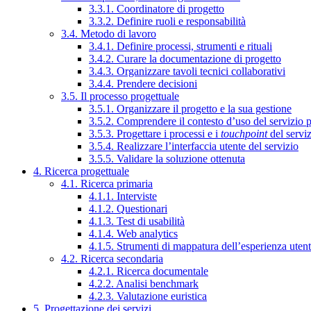
3.3.1. Coordinatore di progetto
3.3.2. Definire ruoli e responsabilità
3.4. Metodo di lavoro
3.4.1. Definire processi, strumenti e rituali
3.4.2. Curare la documentazione di progetto
3.4.3. Organizzare tavoli tecnici collaborativi
3.4.4. Prendere decisioni
3.5. Il processo progettuale
3.5.1. Organizzare il progetto e la sua gestione
3.5.2. Comprendere il contesto d’uso del servizio 
3.5.3. Progettare i processi e i
touchpoint
del servi
3.5.4. Realizzare l’interfaccia utente del servizio
3.5.5. Validare la soluzione ottenuta
4. Ricerca progettuale
4.1. Ricerca primaria
4.1.1. Interviste
4.1.2. Questionari
4.1.3. Test di usabilità
4.1.4. Web analytics
4.1.5. Strumenti di mappatura dell’esperienza uten
4.2. Ricerca secondaria
4.2.1. Ricerca documentale
4.2.2. Analisi benchmark
4.2.3. Valutazione euristica
5. Progettazione dei servizi