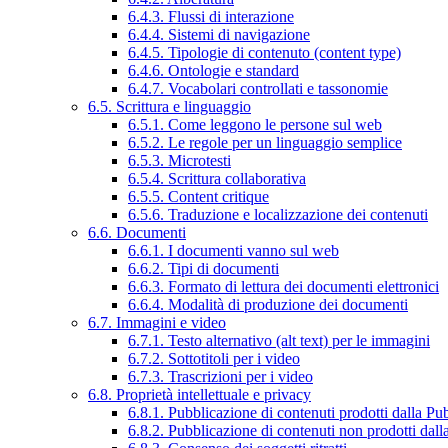
6.4.3. Flussi di interazione
6.4.4. Sistemi di navigazione
6.4.5. Tipologie di contenuto (content type)
6.4.6. Ontologie e standard
6.4.7. Vocabolari controllati e tassonomie
6.5. Scrittura e linguaggio
6.5.1. Come leggono le persone sul web
6.5.2. Le regole per un linguaggio semplice
6.5.3. Microtesti
6.5.4. Scrittura collaborativa
6.5.5. Content critique
6.5.6. Traduzione e localizzazione dei contenuti
6.6. Documenti
6.6.1. I documenti vanno sul web
6.6.2. Tipi di documenti
6.6.3. Formato di lettura dei documenti elettronici
6.6.4. Modalità di produzione dei documenti
6.7. Immagini e video
6.7.1. Testo alternativo (alt text) per le immagini
6.7.2. Sottotitoli per i video
6.7.3. Trascrizioni per i video
6.8. Proprietà intellettuale e privacy
6.8.1. Pubblicazione di contenuti prodotti dalla P
6.8.2. Pubblicazione di contenuti non prodotti dal