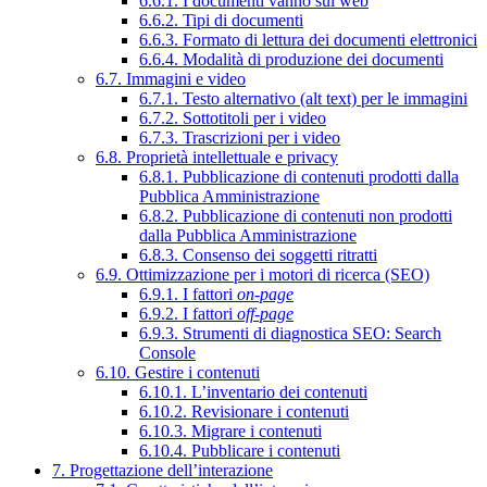
6.6.1. I documenti vanno sul web
6.6.2. Tipi di documenti
6.6.3. Formato di lettura dei documenti elettronici
6.6.4. Modalità di produzione dei documenti
6.7. Immagini e video
6.7.1. Testo alternativo (alt text) per le immagini
6.7.2. Sottotitoli per i video
6.7.3. Trascrizioni per i video
6.8. Proprietà intellettuale e privacy
6.8.1. Pubblicazione di contenuti prodotti dalla
Pubblica Amministrazione
6.8.2. Pubblicazione di contenuti non prodotti
dalla Pubblica Amministrazione
6.8.3. Consenso dei soggetti ritratti
6.9. Ottimizzazione per i motori di ricerca (SEO)
6.9.1. I fattori
on-page
6.9.2. I fattori
off-page
6.9.3. Strumenti di diagnostica SEO: Search
Console
6.10. Gestire i contenuti
6.10.1. L’inventario dei contenuti
6.10.2. Revisionare i contenuti
6.10.3. Migrare i contenuti
6.10.4. Pubblicare i contenuti
7. Progettazione dell’interazione