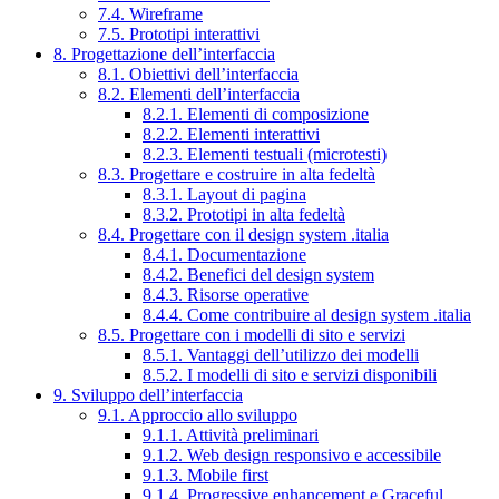
7.4. Wireframe
7.5. Prototipi interattivi
8. Progettazione dell’interfaccia
8.1. Obiettivi dell’interfaccia
8.2. Elementi dell’interfaccia
8.2.1. Elementi di composizione
8.2.2. Elementi interattivi
8.2.3. Elementi testuali (microtesti)
8.3. Progettare e costruire in alta fedeltà
8.3.1. Layout di pagina
8.3.2. Prototipi in alta fedeltà
8.4. Progettare con il design system .italia
8.4.1. Documentazione
8.4.2. Benefici del design system
8.4.3. Risorse operative
8.4.4. Come contribuire al design system .italia
8.5. Progettare con i modelli di sito e servizi
8.5.1. Vantaggi dell’utilizzo dei modelli
8.5.2. I modelli di sito e servizi disponibili
9. Sviluppo dell’interfaccia
9.1. Approccio allo sviluppo
9.1.1. Attività preliminari
9.1.2. Web design responsivo e accessibile
9.1.3. Mobile first
9.1.4. Progressive enhancement e Graceful