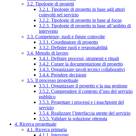
3.2. Tipologie di progetti
3.2.1. Tipologie di progetto in base agli attori
coinvolti nel servizio
3.2.2. Tipologie di progetto in base al focus
3.2.3. Tipologie di progetto in base all’ambito di
intervento
3.3. Competenze, ruoli e figure coinvolte
3.3.1. Coordinatore di progetto
3.3.2. Definire ruoli e responsabilità
3.4. Metodo di lavoro
3.4.1. Definire processi, strumenti e rituali
3.4.2. Curare la documentazione di progetto
3.4.3. Organizzare tavoli tecnici collaborativi
3.4.4. Prendere decisioni
3.5. Il processo progettuale
3.5.1. Organizzare il progetto e la sua gestione
3.5.2. Comprendere il contesto d’uso del servizio
pubblico
3.5.3. Progettare i processi e i
touchpoint
del
servizio
3.5.4. Realizzare l’interfaccia utente del servizio
3.5.5. Validare la soluzione ottenuta
4. Ricerca progettuale
4.1. Ricerca primaria
4.1.1. Interviste