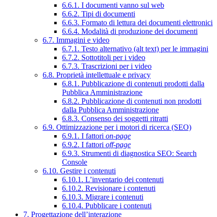
6.6.1. I documenti vanno sul web
6.6.2. Tipi di documenti
6.6.3. Formato di lettura dei documenti elettronici
6.6.4. Modalità di produzione dei documenti
6.7. Immagini e video
6.7.1. Testo alternativo (alt text) per le immagini
6.7.2. Sottotitoli per i video
6.7.3. Trascrizioni per i video
6.8. Proprietà intellettuale e privacy
6.8.1. Pubblicazione di contenuti prodotti dalla
Pubblica Amministrazione
6.8.2. Pubblicazione di contenuti non prodotti
dalla Pubblica Amministrazione
6.8.3. Consenso dei soggetti ritratti
6.9. Ottimizzazione per i motori di ricerca (SEO)
6.9.1. I fattori
on-page
6.9.2. I fattori
off-page
6.9.3. Strumenti di diagnostica SEO: Search
Console
6.10. Gestire i contenuti
6.10.1. L’inventario dei contenuti
6.10.2. Revisionare i contenuti
6.10.3. Migrare i contenuti
6.10.4. Pubblicare i contenuti
7. Progettazione dell’interazione