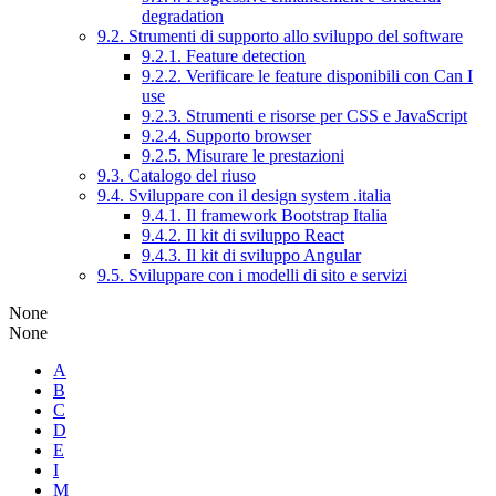
degradation
9.2. Strumenti di supporto allo sviluppo del software
9.2.1. Feature detection
9.2.2. Verificare le feature disponibili con Can I
use
9.2.3. Strumenti e risorse per CSS e JavaScript
9.2.4. Supporto browser
9.2.5. Misurare le prestazioni
9.3. Catalogo del riuso
9.4. Sviluppare con il design system .italia
9.4.1. Il framework Bootstrap Italia
9.4.2. Il kit di sviluppo React
9.4.3. Il kit di sviluppo Angular
9.5. Sviluppare con i modelli di sito e servizi
None
None
A
B
C
D
E
I
M