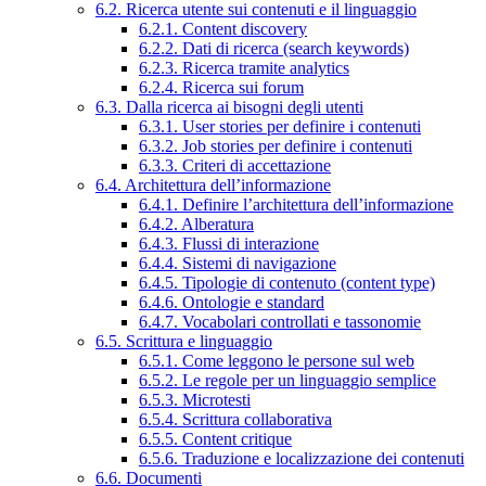
6.2. Ricerca utente sui contenuti e il linguaggio
6.2.1. Content discovery
6.2.2. Dati di ricerca (search keywords)
6.2.3. Ricerca tramite analytics
6.2.4. Ricerca sui forum
6.3. Dalla ricerca ai bisogni degli utenti
6.3.1. User stories per definire i contenuti
6.3.2. Job stories per definire i contenuti
6.3.3. Criteri di accettazione
6.4. Architettura dell’informazione
6.4.1. Definire l’architettura dell’informazione
6.4.2. Alberatura
6.4.3. Flussi di interazione
6.4.4. Sistemi di navigazione
6.4.5. Tipologie di contenuto (content type)
6.4.6. Ontologie e standard
6.4.7. Vocabolari controllati e tassonomie
6.5. Scrittura e linguaggio
6.5.1. Come leggono le persone sul web
6.5.2. Le regole per un linguaggio semplice
6.5.3. Microtesti
6.5.4. Scrittura collaborativa
6.5.5. Content critique
6.5.6. Traduzione e localizzazione dei contenuti
6.6. Documenti