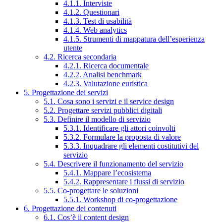
4.1.1. Interviste
4.1.2. Questionari
4.1.3. Test di usabilità
4.1.4. Web analytics
4.1.5. Strumenti di mappatura dell’esperienza
utente
4.2. Ricerca secondaria
4.2.1. Ricerca documentale
4.2.2. Analisi benchmark
4.2.3. Valutazione euristica
5. Progettazione dei servizi
5.1. Cosa sono i servizi e il service design
5.2. Progettare servizi pubblici digitali
5.3. Definire il modello di servizio
5.3.1. Identificare gli attori coinvolti
5.3.2. Formulare la proposta di valore
5.3.3. Inquadrare gli elementi costitutivi del
servizio
5.4. Descrivere il funzionamento del servizio
5.4.1. Mappare l’ecosistema
5.4.2. Rappresentare i flussi di servizio
5.5. Co-progettare le soluzioni
5.5.1. Workshop di co-progettazione
6. Progettazione dei contenuti
6.1. Cos’è il content design