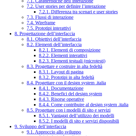
7.1. Caratteristiche dell’interazione
7.2. User stories per definire l’interazione
7.2.1. Differenza tra scenari e user stories
7.3. Flussi di interazione
7.4. Wireframe
7.5. Prototipi interattivi
8. Progettazione dell’interfaccia
8.1. Obiettivi dell’interfaccia
8.2. Elementi dell’interfaccia
8.2.1. Elementi di composizione
8.2.2. Elementi interattivi
8.2.3. Elementi testuali (microtesti)
8.3. Progettare e costruire in alta fedeltà
8.3.1. Layout di pagina
8.3.2. Prototipi in alta fedeltà
8.4. Progettare con il design system .italia
8.4.1. Documentazione
8.4.2. Benefici del design system
8.4.3. Risorse operative
8.4.4. Come contribuire al design system .italia
8.5. Progettare con i modelli di sito e servizi
8.5.1. Vantaggi dell’utilizzo dei modelli
8.5.2. I modelli di sito e servizi disponibili
9. Sviluppo dell’interfaccia
9.1. Approccio allo sviluppo