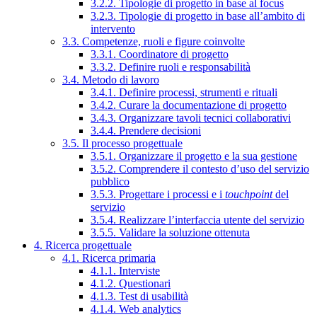
3.2.2. Tipologie di progetto in base al focus
3.2.3. Tipologie di progetto in base all’ambito di
intervento
3.3. Competenze, ruoli e figure coinvolte
3.3.1. Coordinatore di progetto
3.3.2. Definire ruoli e responsabilità
3.4. Metodo di lavoro
3.4.1. Definire processi, strumenti e rituali
3.4.2. Curare la documentazione di progetto
3.4.3. Organizzare tavoli tecnici collaborativi
3.4.4. Prendere decisioni
3.5. Il processo progettuale
3.5.1. Organizzare il progetto e la sua gestione
3.5.2. Comprendere il contesto d’uso del servizio
pubblico
3.5.3. Progettare i processi e i
touchpoint
del
servizio
3.5.4. Realizzare l’interfaccia utente del servizio
3.5.5. Validare la soluzione ottenuta
4. Ricerca progettuale
4.1. Ricerca primaria
4.1.1. Interviste
4.1.2. Questionari
4.1.3. Test di usabilità
4.1.4. Web analytics