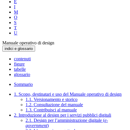
E
I
M
O
S
T
U
Manuale operativo di design
indici e glossario
contenuti
figure
tabelle
glossario
Sommario
1. Scopo, destinatari e uso del Manuale operativo di design
1.1. Versionamento e storico
1.2. Consultazione del manuale
1.3. Contribuisci al manuale
2. Introduzione al design per i servizi pubblici digitali
2.1. Design per l’amministrazione digitale (
e-
government
)