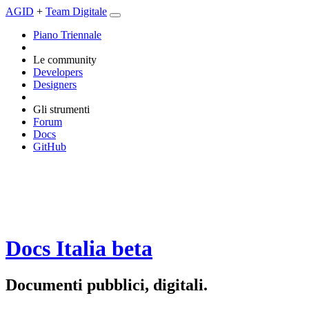
AGID
+
Team Digitale
Piano Triennale
Le community
Developers
Designers
Gli strumenti
Forum
Docs
GitHub
Docs Italia
beta
Documenti pubblici, digitali.