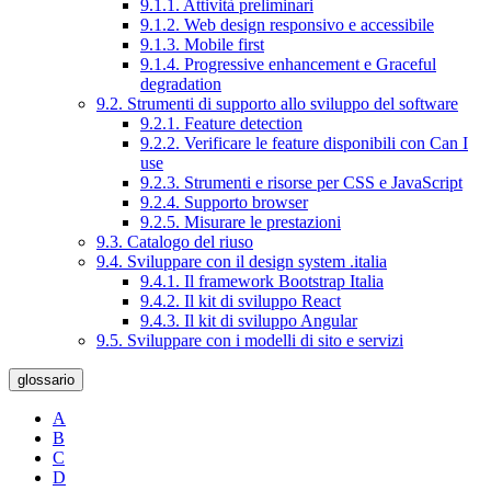
9.1.1. Attività preliminari
9.1.2. Web design responsivo e accessibile
9.1.3. Mobile first
9.1.4. Progressive enhancement e Graceful
degradation
9.2. Strumenti di supporto allo sviluppo del software
9.2.1. Feature detection
9.2.2. Verificare le feature disponibili con Can I
use
9.2.3. Strumenti e risorse per CSS e JavaScript
9.2.4. Supporto browser
9.2.5. Misurare le prestazioni
9.3. Catalogo del riuso
9.4. Sviluppare con il design system .italia
9.4.1. Il framework Bootstrap Italia
9.4.2. Il kit di sviluppo React
9.4.3. Il kit di sviluppo Angular
9.5. Sviluppare con i modelli di sito e servizi
glossario
A
B
C
D