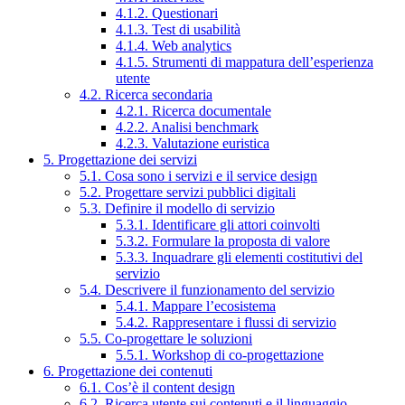
4.1.2. Questionari
4.1.3. Test di usabilità
4.1.4. Web analytics
4.1.5. Strumenti di mappatura dell’esperienza
utente
4.2. Ricerca secondaria
4.2.1. Ricerca documentale
4.2.2. Analisi benchmark
4.2.3. Valutazione euristica
5. Progettazione dei servizi
5.1. Cosa sono i servizi e il service design
5.2. Progettare servizi pubblici digitali
5.3. Definire il modello di servizio
5.3.1. Identificare gli attori coinvolti
5.3.2. Formulare la proposta di valore
5.3.3. Inquadrare gli elementi costitutivi del
servizio
5.4. Descrivere il funzionamento del servizio
5.4.1. Mappare l’ecosistema
5.4.2. Rappresentare i flussi di servizio
5.5. Co-progettare le soluzioni
5.5.1. Workshop di co-progettazione
6. Progettazione dei contenuti
6.1. Cos’è il content design
6.2. Ricerca utente sui contenuti e il linguaggio