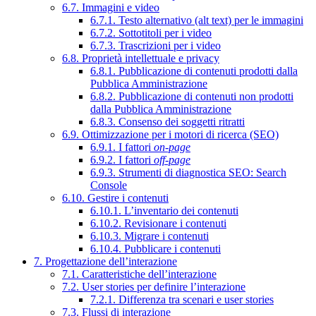
6.7. Immagini e video
6.7.1. Testo alternativo (alt text) per le immagini
6.7.2. Sottotitoli per i video
6.7.3. Trascrizioni per i video
6.8. Proprietà intellettuale e privacy
6.8.1. Pubblicazione di contenuti prodotti dalla
Pubblica Amministrazione
6.8.2. Pubblicazione di contenuti non prodotti
dalla Pubblica Amministrazione
6.8.3. Consenso dei soggetti ritratti
6.9. Ottimizzazione per i motori di ricerca (SEO)
6.9.1. I fattori
on-page
6.9.2. I fattori
off-page
6.9.3. Strumenti di diagnostica SEO: Search
Console
6.10. Gestire i contenuti
6.10.1. L’inventario dei contenuti
6.10.2. Revisionare i contenuti
6.10.3. Migrare i contenuti
6.10.4. Pubblicare i contenuti
7. Progettazione dell’interazione
7.1. Caratteristiche dell’interazione
7.2. User stories per definire l’interazione
7.2.1. Differenza tra scenari e user stories
7.3. Flussi di interazione