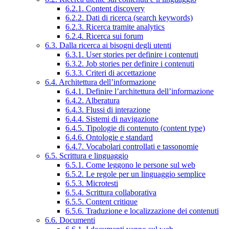
6.2.1. Content discovery
6.2.2. Dati di ricerca (search keywords)
6.2.3. Ricerca tramite analytics
6.2.4. Ricerca sui forum
6.3. Dalla ricerca ai bisogni degli utenti
6.3.1. User stories per definire i contenuti
6.3.2. Job stories per definire i contenuti
6.3.3. Criteri di accettazione
6.4. Architettura dell’informazione
6.4.1. Definire l’architettura dell’informazione
6.4.2. Alberatura
6.4.3. Flussi di interazione
6.4.4. Sistemi di navigazione
6.4.5. Tipologie di contenuto (content type)
6.4.6. Ontologie e standard
6.4.7. Vocabolari controllati e tassonomie
6.5. Scrittura e linguaggio
6.5.1. Come leggono le persone sul web
6.5.2. Le regole per un linguaggio semplice
6.5.3. Microtesti
6.5.4. Scrittura collaborativa
6.5.5. Content critique
6.5.6. Traduzione e localizzazione dei contenuti
6.6. Documenti