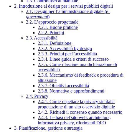
1.3. Contribuisci al manuale
2. Introduzione al design per i servizi pubblici digitali
2.1. Design per l’amministrazione digitale (
e-
government
)
2.2. L’approccio progettuale
2.2.1. Buone pratiche
2.2.2. Principi
2.3. Accessibilità
2.3.1. Definizione
2.3.2. Accessibilità by design
2.3.3. Principi per l’accessibilità
2.3.4. Linee guida e criteri di successo
2.3.5. Come rilasciare una dichiarazione di
accessibilità
2.3.6. Meccanismo di feedback e procedura di
attuazione
2.3.7. Obiettivi accessibilità
2.3.8. Normativa e approfondimenti
2.4. Privacy
2.4.1. Come rispettare la privacy sin dalla
progettazione di un sito o servizio digitale
2.4.2. Richiedi il consenso quando necessario
2.4.3. Le basi del sito web: architettura,
informativa privacy, riferimenti DPO
3. Pianificazione, gestione e strategia