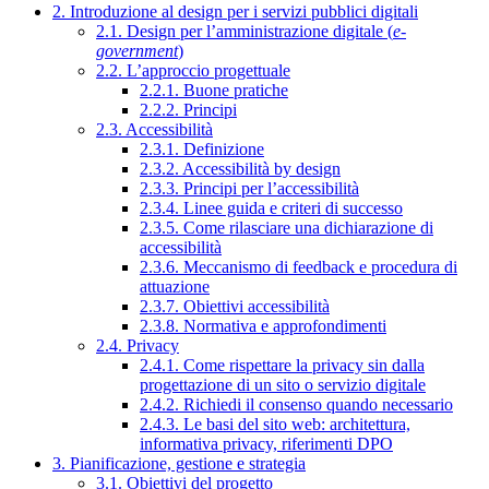
2. Introduzione al design per i servizi pubblici digitali
2.1. Design per l’amministrazione digitale (
e-
government
)
2.2. L’approccio progettuale
2.2.1. Buone pratiche
2.2.2. Principi
2.3. Accessibilità
2.3.1. Definizione
2.3.2. Accessibilità by design
2.3.3. Principi per l’accessibilità
2.3.4. Linee guida e criteri di successo
2.3.5. Come rilasciare una dichiarazione di
accessibilità
2.3.6. Meccanismo di feedback e procedura di
attuazione
2.3.7. Obiettivi accessibilità
2.3.8. Normativa e approfondimenti
2.4. Privacy
2.4.1. Come rispettare la privacy sin dalla
progettazione di un sito o servizio digitale
2.4.2. Richiedi il consenso quando necessario
2.4.3. Le basi del sito web: architettura,
informativa privacy, riferimenti DPO
3. Pianificazione, gestione e strategia
3.1. Obiettivi del progetto