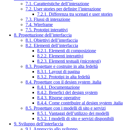
7.1. Caratteristiche dell’interazione
7.2. User stories per definire l’interazione
7.2.1. Differenza tra scenari e user stories
7.3. Flussi di interazione
7.4. Wireframe
7.5. Prototipi interattivi
8. Progettazione dell’interfaccia
8.1. Obiettivi dell’interfaccia
8.2. Elementi dell’interfaccia
8.2.1. Elementi di composizione
8.2.2. Elementi interattivi
8.2.3. Elementi testuali (microtesti)
8.3. Progettare e costruire in alta fedeltà
8.3.1. Layout di pagina
8.3.2. Prototipi in alta fedeltà
8.4. Progettare con il design system .italia
8.4.1. Documentazione
8.4.2. Benefici del design system
8.4.3. Risorse operative
8.4.4. Come contribuire al design system .italia
8.5. Progettare con i modelli di sito e servizi
8.5.1. Vantaggi dell’utilizzo dei modelli
8.5.2. I modelli di sito e servizi disponibili
9. Sviluppo dell’interfaccia
9.1. Approccio allo sviluppo