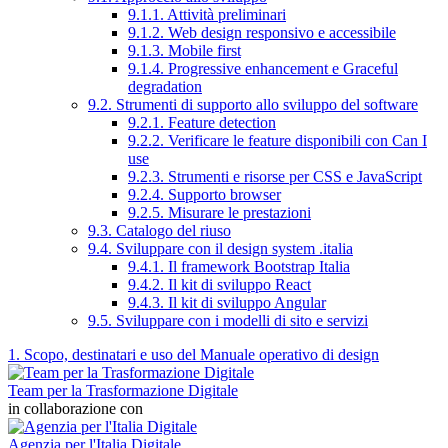
9.1.1. Attività preliminari
9.1.2. Web design responsivo e accessibile
9.1.3. Mobile first
9.1.4. Progressive enhancement e Graceful
degradation
9.2. Strumenti di supporto allo sviluppo del software
9.2.1. Feature detection
9.2.2. Verificare le feature disponibili con Can I
use
9.2.3. Strumenti e risorse per CSS e JavaScript
9.2.4. Supporto browser
9.2.5. Misurare le prestazioni
9.3. Catalogo del riuso
9.4. Sviluppare con il design system .italia
9.4.1. Il framework Bootstrap Italia
9.4.2. Il kit di sviluppo React
9.4.3. Il kit di sviluppo Angular
9.5. Sviluppare con i modelli di sito e servizi
1. Scopo, destinatari e uso del Manuale operativo di design
Team per la Trasformazione Digitale
in collaborazione con
Agenzia per l'Italia Digitale