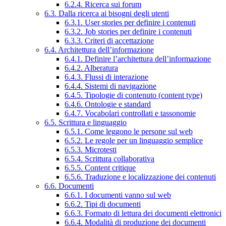
6.2.4. Ricerca sui forum
6.3. Dalla ricerca ai bisogni degli utenti
6.3.1. User stories per definire i contenuti
6.3.2. Job stories per definire i contenuti
6.3.3. Criteri di accettazione
6.4. Architettura dell’informazione
6.4.1. Definire l’architettura dell’informazione
6.4.2. Alberatura
6.4.3. Flussi di interazione
6.4.4. Sistemi di navigazione
6.4.5. Tipologie di contenuto (content type)
6.4.6. Ontologie e standard
6.4.7. Vocabolari controllati e tassonomie
6.5. Scrittura e linguaggio
6.5.1. Come leggono le persone sul web
6.5.2. Le regole per un linguaggio semplice
6.5.3. Microtesti
6.5.4. Scrittura collaborativa
6.5.5. Content critique
6.5.6. Traduzione e localizzazione dei contenuti
6.6. Documenti
6.6.1. I documenti vanno sul web
6.6.2. Tipi di documenti
6.6.3. Formato di lettura dei documenti elettronici
6.6.4. Modalità di produzione dei documenti