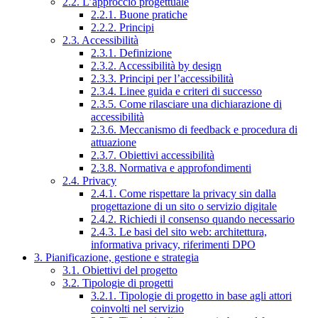
2.2. L’approccio progettuale
2.2.1. Buone pratiche
2.2.2. Principi
2.3. Accessibilità
2.3.1. Definizione
2.3.2. Accessibilità by design
2.3.3. Principi per l’accessibilità
2.3.4. Linee guida e criteri di successo
2.3.5. Come rilasciare una dichiarazione di
accessibilità
2.3.6. Meccanismo di feedback e procedura di
attuazione
2.3.7. Obiettivi accessibilità
2.3.8. Normativa e approfondimenti
2.4. Privacy
2.4.1. Come rispettare la privacy sin dalla
progettazione di un sito o servizio digitale
2.4.2. Richiedi il consenso quando necessario
2.4.3. Le basi del sito web: architettura,
informativa privacy, riferimenti DPO
3. Pianificazione, gestione e strategia
3.1. Obiettivi del progetto
3.2. Tipologie di progetti
3.2.1. Tipologie di progetto in base agli attori
coinvolti nel servizio