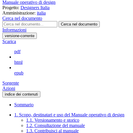
Manuale operativo di design
Progetto:
Designers Italia
Amministrazione:
italia
Cerca nel documento
Cerca nel documento
Informazioni
versione-corrente
Scarica
pdf
html
epub
Sorgente
Azioni
indice dei contenuti
Sommario
1. Scopo, destinatari e uso del Manuale operativo di design
1.1. Versionamento e storico
1.2. Consultazione del manuale
1.3. Contribuisci al manuale